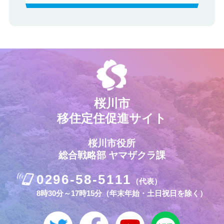
桜川市
移住定住促進サイト
桜川市役所
総合戦略部 ヤマザクラ課
0296-58-5111
（代表）
8時30分～17時15分（年末年始・土日祝日を除く）
桜川市公式Twitter
桜川市公式Facebook
桜川市公式Yout
桜川市