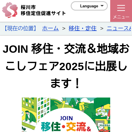
桜川市移住
Language
メニュー
【現在の位置】
ホーム
>
移住・定住
>
ニュース
JOIN 移住・交流＆地域お
こしフェア2025に出展し
ます！