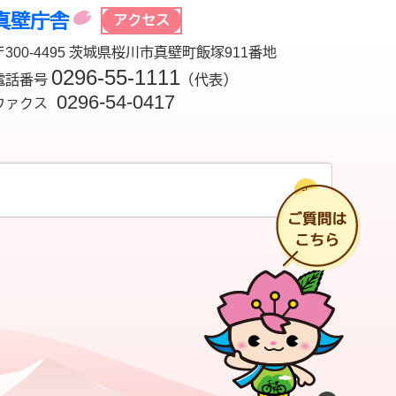
真壁庁舎
アクセス
〒300-4495 茨城県桜川市真壁町飯塚911番地
0296-55-1111
電話番号
（代表）
0296-54-0417
ファクス
チ