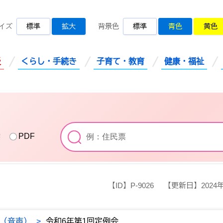
桜川市公式ホームページ
イズ
標準
拡大
背景色
標準
青色
黄色
災
くらし・手続き
子育て・教育
健康・福祉
索
PDF
【ID】
P-9026
【更新日】
2024
（音声）
>
令和6年第1回定例会