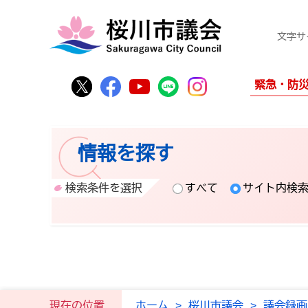
文字サ
桜川市公式Twitter
桜川市公式Facebook
桜川市公式YouTube
桜川市公式LINE
Instagram
緊急・防
情報を探す
検索条件を選択
すべて
サイト内検
現在の位置
ホーム
>
桜川市議会
>
議会録画