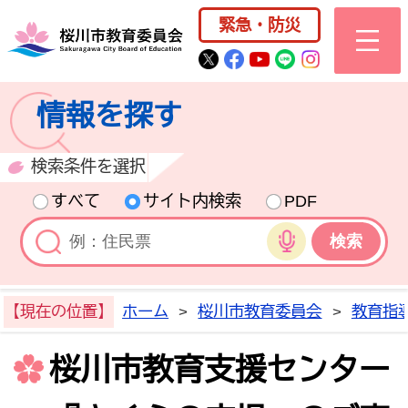
桜川市公式ホー
緊急・防災
桜川市公式Twitter
桜川市公式Facebo
桜川市公式YouT
桜川市公式LI
Instagra
情報を探す
検索条件を選択
すべて
サイト内検索
PDF
音声検索
【現在の位置】
ホーム
>
桜川市教育委員会
>
教育指
桜川市教育支援センター