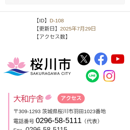
【ID】
D-108
【更新日】
2025年7月29日
【アクセス数】
桜川市公式Twi
桜川市
桜川市
桜川市公式
In
大和庁舎
アクセス
〒309-1293 茨城県桜川市羽田1023番地
0296-58-5111
電話番号
（代表）
0296-58-5115