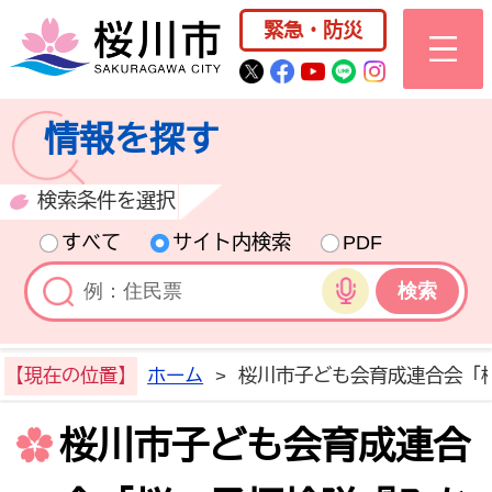
桜川市公式ホー
緊急・防災
桜川市公式Twitter
桜川市公式Facebo
桜川市公式YouT
桜川市公式LI
Instagra
情報を探す
検索条件を選択
すべて
サイト内検索
PDF
音声検索
【現在の位置】
ホーム
>
桜川市子ども会育成連合会「
桜川市子ども会育成連合