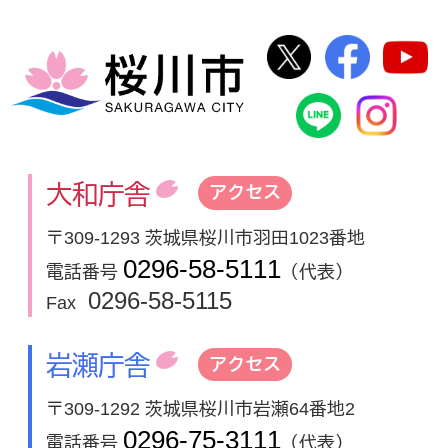
桜川市公式Twi
桜川市
桜川市
桜川市公式
In
大和庁舎
アクセス
〒309-1293 茨城県桜川市羽田1023番地
0296-58-5111
電話番号
（代表）
0296-58-5115
Fax
岩瀬庁舎
アクセス
〒309-1292 茨城県桜川市岩瀬64番地2
0296-75-3111
電話番号
（代表）