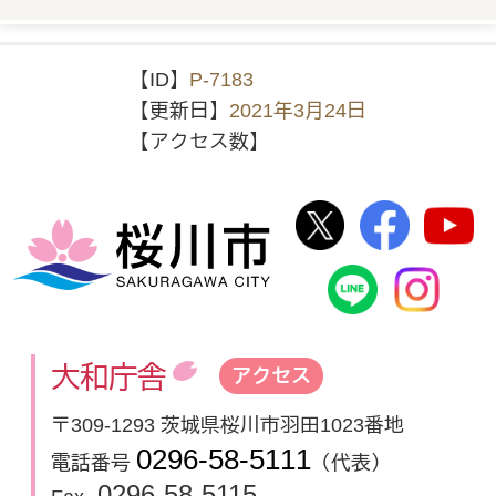
【ID】
P-7183
【更新日】
2021年3月24日
【アクセス数】
桜川市公式Twi
桜川市
桜川市
桜川市公式
In
大和庁舎
アクセス
〒309-1293 茨城県桜川市羽田1023番地
0296-58-5111
電話番号
（代表）
0296-58-5115