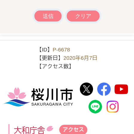
【ID】
P-6678
【更新日】
2020年6月7日
【アクセス数】
桜川市公式Twi
桜川市
桜川市
桜川市公式
In
大和庁舎
アクセス