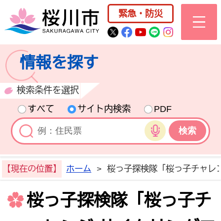
桜川市公式ホー
緊急・防災
桜川市公式Twitter
桜川市公式Facebo
桜川市公式YouT
桜川市公式LI
Instagra
情報を探す
検索条件を選択
すべて
サイト内検索
PDF
音声検索
【現在の位置】
ホーム
>
桜っ子探検隊「桜っ子チャレ
桜っ子探検隊「桜っ子チ