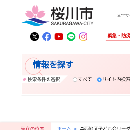
文字サ
桜川市公式Twitter
桜川市公式Facebook
桜川市公式YouTube
桜川市公式LINE
Instagram
緊急・防
情報を探す
検索条件を選択
すべて
サイト内検
現在の位置
ホーム
>
県西地区子ども会リー