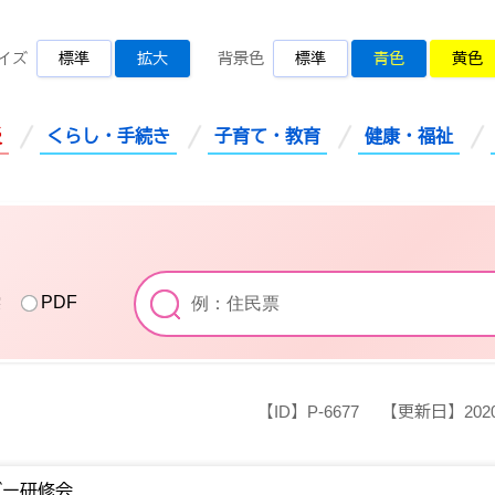
桜川市公式ホームページ
イズ
標準
拡大
背景色
標準
青色
黄色
災
くらし・手続き
子育て・教育
健康・福祉
索
PDF
【ID】
P-6677
【更新日】
20
ダー研修会