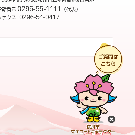
〒300-4495 茨城県桜川市真壁町飯塚911番地
0296-55-1111
電話番号
（代表）
0296-54-0417
ファクス
チ
閉じる