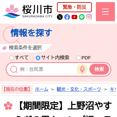
桜川市公式ホー
緊急・防災
桜川市公式Twitter
桜川市公式Facebo
桜川市公式YouT
桜川市公式LI
Instagra
情報を探す
検索条件を選択
すべて
サイト内検索
PDF
音声検索
【現在の位置】
ホーム
>
観光・文化・スポーツ
>
キ
【期間限定】上野沼やす