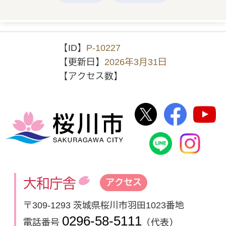
【ID】
P-10227
【更新日】
2026年3月31日
【アクセス数】
桜川市公式Twi
桜川市
桜川市
桜川市公式
In
大和庁舎
アクセス
〒309-1293 茨城県桜川市羽田1023番地
0296-58-5111
電話番号
（代表）