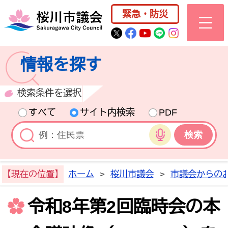
桜川市公式ホー
緊急・防災
桜川市公式Twitter
桜川市公式Facebo
桜川市公式YouT
桜川市公式LI
Instagra
情報を探す
検索条件を選択
すべて
サイト内検索
PDF
音声検索
【現在の位置】
ホーム
>
桜川市議会
>
市議会からの
令和8年第2回臨時会の本