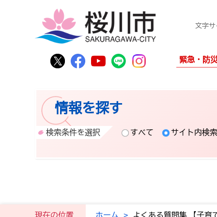
文字サ
桜川市公式Twitter
桜川市公式Facebook
桜川市公式YouTube
桜川市公式LINE
Instagram
緊急・防
情報を探す
検索条件を選択
すべて
サイト内検
現在の位置
ホーム
>
よくある質問集 【子育