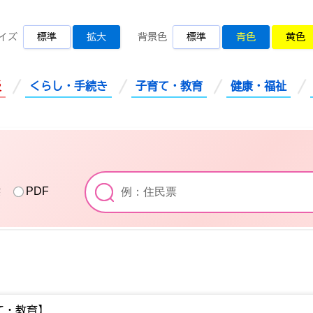
桜川市公式ホームページ
イズ
標準
拡大
背景色
標準
青色
黄色
災
くらし・手続き
子育て・教育
健康・福祉
索
PDF
て・教育】