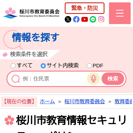
桜川市公式ホー
緊急・防災
桜川市公式Twitter
桜川市公式Facebo
桜川市公式YouT
桜川市公式LI
Instagra
情報を探す
検索条件を選択
すべて
サイト内検索
PDF
音声検索
【現在の位置】
ホーム
>
桜川市教育委員会
>
教育委
桜川市教育情報セキュリ