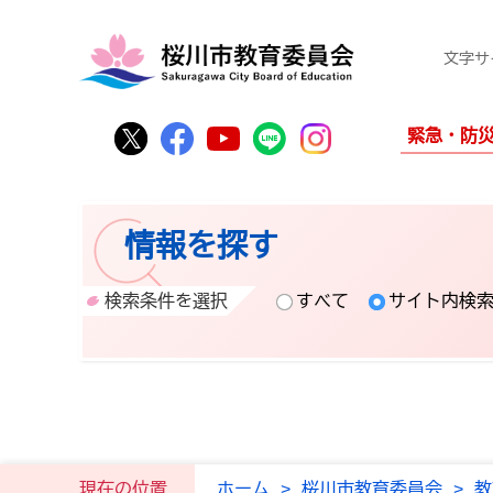
文字サ
桜川市公式Twitter
桜川市公式Facebook
桜川市公式YouTube
桜川市公式LINE
Instagram
緊急・防
情報を探す
検索条件を選択
すべて
サイト内検
現在の位置
ホーム
>
桜川市教育委員会
>
教