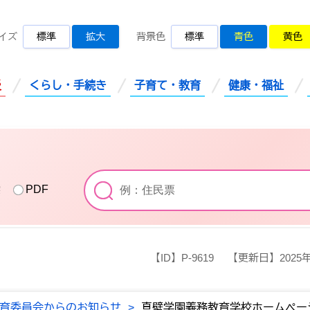
桜川市公式ホームページ
イズ
標準
拡大
背景色
標準
青色
黄色
災
くらし・手続き
子育て・教育
健康・福祉
索
PDF
【ID】
P-9619
【更新日】
2025
育委員会からのお知らせ
>
真壁学園義務教育学校ホームペー