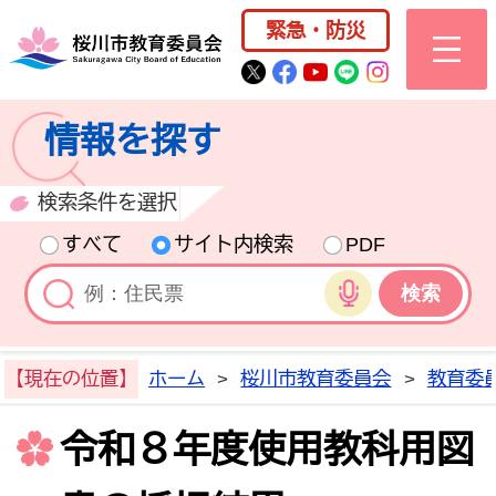
桜川市公式ホー
緊急・防災
桜川市公式Twitter
桜川市公式Facebo
桜川市公式YouT
桜川市公式LI
Instagra
情報を探す
検索条件を選択
すべて
サイト内検索
PDF
音声検索
【現在の位置】
ホーム
>
桜川市教育委員会
>
教育委
令和８年度使用教科用図