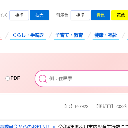
桜川市公式ホームページ
イズ
標準
拡大
背景色
標準
青色
黄色
災
くらし・手続き
子育て・教育
健康・福祉
索
PDF
【ID】
P-7922
【更新日】
2022
育委員会からのお知らせ
>
令和4年度桜川市内児童生徒数に