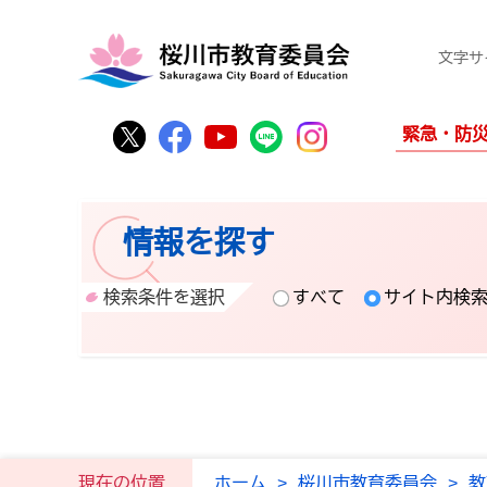
文字サ
桜川市公式Twitter
桜川市公式Facebook
桜川市公式YouTube
桜川市公式LINE
Instagram
緊急・防
情報を探す
検索条件を選択
すべて
サイト内検
現在の位置
ホーム
>
桜川市教育委員会
>
教