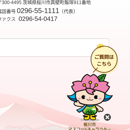
〒300-4495 茨城県桜川市真壁町飯塚911番地
0296-55-1111
電話番号
（代表）
0296-54-0417
ファクス
チ
閉じる