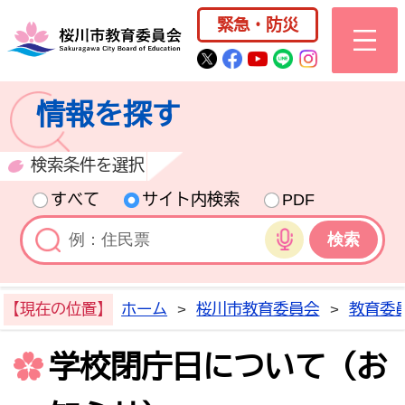
桜川市公式ホー
緊急・防災
桜川市公式Twitter
桜川市公式Facebo
桜川市公式YouT
桜川市公式LI
Instagra
情報を探す
検索条件を選択
すべて
サイト内検索
PDF
音声検索
【現在の位置】
ホーム
>
桜川市教育委員会
>
教育委
学校閉庁日について（お