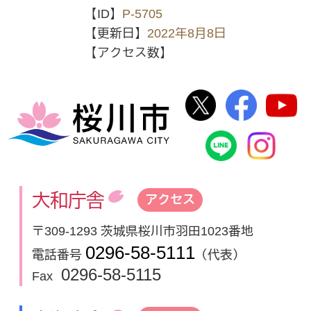
【ID】
P-5705
【更新日】
2022年8月8日
【アクセス数】
桜川市公式Twi
桜川市
桜川市
桜川市公式
In
大和庁舎
アクセス
〒309-1293 茨城県桜川市羽田1023番地
0296-58-5111
電話番号
（代表）
0296-58-5115
Fax