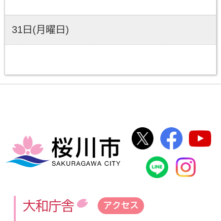
31日(月曜日)
桜川市公式Twi
桜川市
桜川市
桜川市公式
In
大和庁舎
アクセス