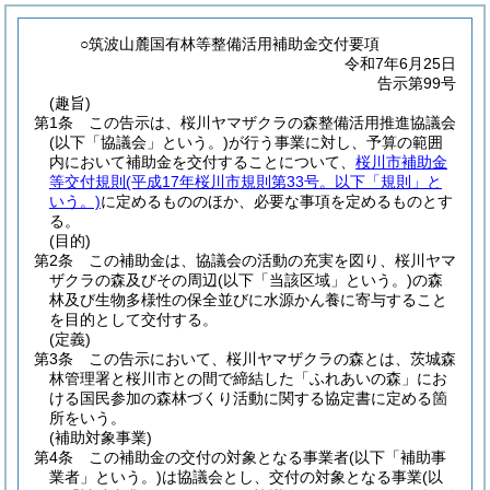
○筑波山麓国有林等整備活用補助金交付要項
令和7年6月25日
告示第99号
(趣旨)
第1条
この告示は、桜川ヤマザクラの森整備活用推進協議会
(以下「協議会」という。)
が行う事業に対し、予算の範囲
内において補助金を交付することについて、
桜川市補助金
等交付規則
(平成17年桜川市規則第33号。以下「規則」と
いう。)
に定めるもののほか、必要な事項を定めるものとす
る。
(目的)
第2条
この補助金は、協議会の活動の充実を図り、桜川ヤマ
ザクラの森及びその周辺
(以下「当該区域」という。)
の森
林及び生物多様性の保全並びに水源かん養に寄与すること
を目的として交付する。
(定義)
第3条
この告示において、桜川ヤマザクラの森とは、茨城森
林管理署と桜川市との間で締結した「ふれあいの森」にお
ける国民参加の森林づくり活動に関する協定書に定める箇
所をいう。
(補助対象事業)
第4条
この補助金の交付の対象となる事業者
(以下「補助事
業者」という。)
は協議会とし、交付の対象となる事業
(以