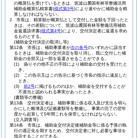
の概算払を受けているときは、筑波山麓国有林等整備活用
補助金概算払精算書
(
様式第3号
)
により速やかに補助金を精
算しなければならない。
2
市長は、精算額が概算払として交付した金額を下回ったと
きは、その差額について、筑波山麓国有林等整備活用補助
金返還請求書
(
様式第4号
)
により、交付決定者に返還を求め
るものとする。
(補助金交付決定の取消し等)
第12条
市長は、補助事業者が
次の各号
のいずれかに該当す
るときは、補助金の交付決定を取り消し、既に交付した補
助金の全部又は一部を返還させることができる。
(1)
偽りその他不正の手段により補助金の交付を受けたと
き。
(2)
この告示又はこの告示に基づく市長の指示に違反した
とき。
(3)
前2号
に掲げるもののほか、補助金を交付することが
不適当と認められる事実があったとき。
(書類等の整備)
第13条
交付決定者は、補助事業に係る収入及び支出を明ら
かにした帳簿及び証拠書類等を整備し、事業の完了の翌年
度から起算して5年間これを保管しなければならない。
(立入調査等)
第14条
市長は、補助金交付決定後補助金等に係る予算の執
行の適正化を期するため、交付決定者に対し必要な事項を
指示することができる。