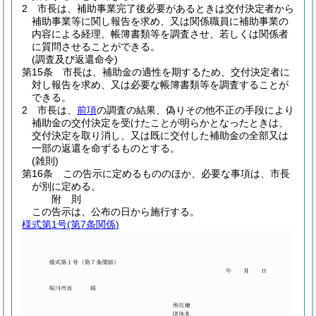
2
市長は、補助事業完了後必要があるときは交付決定者から
補助事業等に関し報告を求め、又は関係職員に補助事業の
内容による経理、帳簿書類等を調査させ、若しくは関係者
に質問させることができる。
(調査及び返還命令)
第15条
市長は、補助金の適性を期するため、交付決定者に
対し報告を求め、又は必要な帳簿書類等を調査することが
できる。
2
市長は、
前項
の調査の結果、偽りその他不正の手段により
補助金の交付決定を受けたことが明らかとなったときは、
交付決定を取り消し、又は既に交付した補助金の全部又は
一部の返還を命ずるものとする。
(雑則)
第16条
この告示に定めるもののほか、必要な事項は、市長
が別に定める。
附
則
この告示は、公布の日から施行する。
様式第1号
(第7条関係)