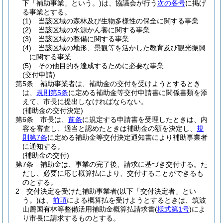
下「補助事業」という。)
は、協議会が行う
次の各号
に掲げ
る事業とする。
(1)
当該区域の森林及び生物多様性の保全に関する事業
(2)
当該区域の水源かん養に関する事業
(3)
当該区域の整備に関する事業
(4)
当該区域の地形、景観等を活かした教育及び観光振興
に関する事業
(5)
その他目的を達成するために必要な事業
(交付申請)
第5条
補助事業者は、補助金の交付を受けようとするとき
は、
規則第5条
に定める補助金等交付申請書に関係書類を添
えて、市長に提出しなければならない。
(補助金の交付決定)
第6条
市長は、
前条
に規定する申請書を受理したときは、内
容を審査し、適当と認めたときは補助金の額を決定し、
規
則第7条
に定める補助金等交付決定通知書により補助事業者
に通知する。
(補助金の交付)
第7条
補助金は、事業の完了後、請求に基づき交付する。
た
だし、必要に応じ概算払により、交付することができるも
のとする。
2
交付決定を受けた補助事業者
(以下「交付決定者」とい
う。)
は、
前項
による概算払を受けようとするときは、筑波
山麓国有林等整備活用補助金概算払請求書
(
様式第1号
)
によ
り市長に請求するものとする。