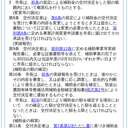
3
市長は、
前条
の規定による補助金の交付決定をした額の範
囲内において概算払を行うものとする。
(変更等の届出)
第8条
交付決定者は、
第6条
の規定により補助金の交付決定
を受けた事業の内容を変更しようとするとき又は提出した
書類について訂正若しくは変更の必要が生じたときは、
規
則第8条
に定める事業計画変更申請書を市長に届け出てその
承認を受けなければならない。
(実績報告)
第9条
交付決定者は、
規則第12条
に定める補助事業等実績
報告書に、必要な証拠書類等を添えて、補助事業の完了か
ら30日以内又は当該年度の3月31日のいずれか早い日まで
に市長に提出しなければならない。
(補助金の額の確定)
第10条
市長は、
前条
の実績報告を受けたときは、速やかに
その内容を審査し、又は必要に応じ調査し、総合的な判断
により適当と認めたときは、補助金の額を確定し、筑波山
麓国有林等整備活用補助金額確定通知書
(
様式第2号
)
により
交付決定者に通知するものとする。
2
市長は、
前項
の規定により補助金の額を確定する場合にお
いて、その確定した額が交付決定をした額を超えることと
なったときは、交付決定をした額を上限としなければなら
ない。
(補助金の精算)
第11条
交付決定者は、
第7条第1項ただし書
に基づき補助金