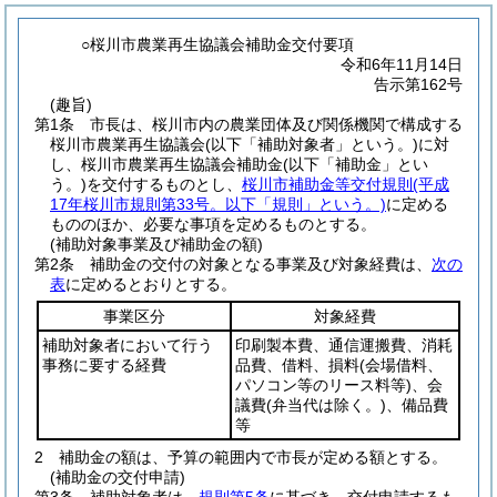
○桜川市農業再生協議会補助金交付要項
令和6年11月14日
告示第162号
(趣旨)
第1条
市長は、桜川市内の農業団体及び関係機関で構成する
桜川市農業再生協議会
(以下「補助対象者」という。)
に対
し、桜川市農業再生協議会補助金
(以下「補助金」とい
う。)
を交付するものとし、
桜川市補助金等交付規則
(平成
17年桜川市規則第33号。以下「規則」という。)
に定める
もののほか、必要な事項を定めるものとする。
(補助対象事業及び補助金の額)
第2条
補助金の交付の対象となる事業及び対象経費は、
次の
表
に定めるとおりとする。
事業区分
対象経費
補助対象者において行う
印刷製本費、通信運搬費、消耗
事務に要する経費
品費、借料、損料
(会場借料、
パソコン等のリース料等)
、会
議費
(弁当代は除く。)
、備品費
等
2
補助金の額は、予算の範囲内で市長が定める額とする。
(補助金の交付申請)