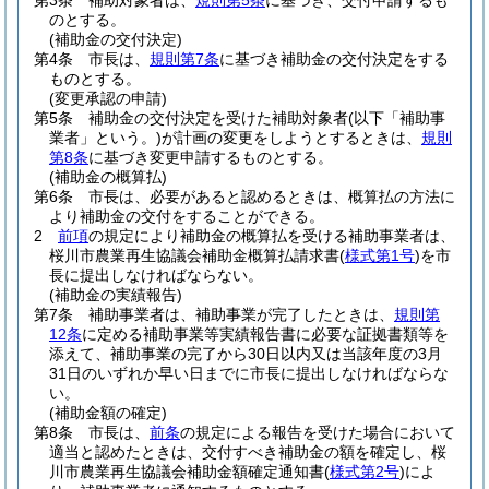
第3条
補助対象者は、
規則第5条
に基づき、交付申請するも
のとする。
(補助金の交付決定)
第4条
市長は、
規則第7条
に基づき補助金の交付決定をする
ものとする。
(変更承認の申請)
第5条
補助金の交付決定を受けた補助対象者
(以下「補助事
業者」という。)
が計画の変更をしようとするときは、
規則
第8条
に基づき変更申請するものとする。
(補助金の概算払)
第6条
市長は、必要があると認めるときは、概算払の方法に
より補助金の交付をすることができる。
2
前項
の規定により補助金の概算払を受ける補助事業者は、
桜川市農業再生協議会補助金概算払請求書
(
様式第1号
)
を市
長に提出しなければならない。
(補助金の実績報告)
第7条
補助事業者は、補助事業が完了したときは、
規則第
12条
に定める補助事業等実績報告書に必要な証拠書類等を
添えて、補助事業の完了から30日以内又は当該年度の3月
31日のいずれか早い日までに市長に提出しなければならな
い。
(補助金額の確定)
第8条
市長は、
前条
の規定による報告を受けた場合において
適当と認めたときは、交付すべき補助金の額を確定し、桜
川市農業再生協議会補助金額確定通知書
(
様式第2号
)
によ