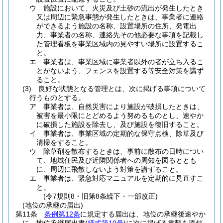
ウ
施設において、火災及び土砂の流出が発生したとき
又は周辺に緊急事態が発生したときは、事業者に連絡
ができるよう施設の名称、設置場所の住所、発電出
力、事業者の名称、連絡先その他必要な事項を記載し
た管理看板を事業区域内の見やすい場所に設置するこ
と。
エ
事業者は、事業区域に事業者以外の者が立ち入るこ
とがないよう、フェンスを設置する等安全対策を講ず
ること。
(3)
良好な状態となる管理とは、次に掲げる事項について
行うものとする。
ア
事業者は、自然災害により施設が破損したときは、
被害を最小限にとどめるよう努めるものとし、速やか
に破損した施設を除去し、及び施設を復旧すること。
イ
事業者は、事業区域の定期的な保守点検、除草及び
清掃をすること。
ウ
除草剤を散布するときは、事前に散布の日時につい
て、地域住民及び近隣関係者への周知を図るととも
に、周辺に飛散しないよう対策を講ずること。
エ
事業者は、緊急対応マニュアルを定期的に見直すこ
と。
(令7規則8・旧第8条繰下・一部改正)
(地位の承継の届出)
第11条
条例第12条
に規定する届出は、地位の承継後速やか