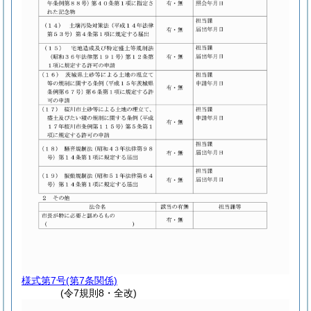
様式第7号
(第7条関係)
(令7規則8・全改)