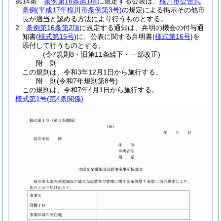
第14条
条例第16条第1項
に規定する公表は、
桜川市公告式
条例
(平成17年桜川市条例第3号)
の規定による掲示その他市
長が適当と認める方法により行うものとする。
2
条例第16条第2項
に規定する通知は、弁明の機会の付与通
知書
(
様式第15号
)
に、公表に関する弁明書
(
様式第16号
)
を
添付して行うものとする。
(令7規則8・旧第11条繰下・一部改正)
附
則
この規則は、令和3年12月1日から施行する。
附
則
(令和7年
規則第8号)
この規則は、令和7年4月1日から施行する。
様式第1号
(第4条関係)