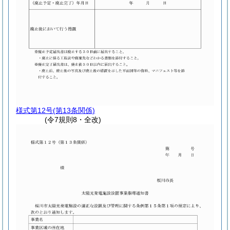
様式第12号
(第13条関係)
(令7規則8・全改)