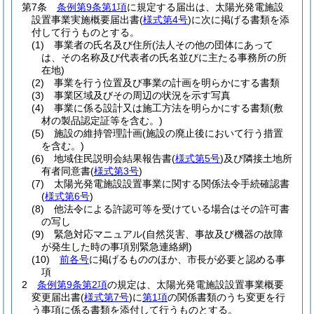
第7条
条例第9条第1項
に規定する届出は、太陽光発電施設
設置事業実施概要届出書
(
様式第4号
)
に次に掲げる書類を添
付して行うものとする。
(1)
事業者の氏名及び住所
(法人その他の団体にあって
は、その名称及び代表者の氏名並びに主たる事務所の所
在地)
(2)
事業を行う位置及び事業の計画を明らかにする書類
(3)
事業区域及びその周辺の状況を示す写真
(4)
事業に係る設計又は施工方法を明らかにする書類
(敷
材の製品認定証等を含む。)
(5)
施設の維持管理計画
(施設の廃止後において行う措置
を含む。)
(6)
地域住民説明会結果報告書
(
様式第5号
)
及び隣接土地所
有者同意書
(
様式第3号
)
(7)
太陽光発電施設設置事業に関する関係法令手続確認書
(
様式第6号
)
(8)
他法令による許認可等を受けている場合はその許可書
の写し
(9)
緊急対応マニュアル
(自然災害、事故及び機器の故障
が発生した時の事項別緊急連絡網)
(10)
前各号
に掲げるもののほか、市長が必要と認める事
項
2
条例第9条第2項
の規定は、太陽光発電施設設置事業概要
変更届出書
(
様式第7号
)
に
第1項
の関係書類のうち変更を行
う事項に係る書類を添付して行うものとする。