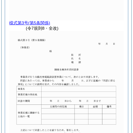
様式第3号
(第5条関係)
(令7規則8・全改)