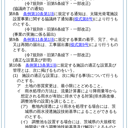
(令7規則8・旧第5条繰下・一部改正)
(協議終了の通知)
第8条
条例第10条第1項
に規定する通知は、太陽光発電施設
設置事業に関する協議終了通知書
(
様式第8号
)
により行うも
のとする。
(令7規則8・旧第6条繰下・一部改正)
(事業の実施に係る届出)
第9条
条例第11条第1項
に規定する事業の着手、完了、中止
又は再開の届出は、工事届出書
(
様式第9号
)
により行うもの
とする。
(令7規則8・旧第7条繰下・一部改正)
(適正な設置及び管理)
第10条
条例第13条第1項
に規定する施設の適正な設置及び
管理とは、次に掲げるものをいう。
(1)
施設の適正な設置は、次に掲げる事項について行うも
のとする。
ア
土地の形質変更は、最小限にとどめること。
イ
雨水処理の方法は、流量計算書により降雨量等から
想定される雨水が有効に排水できる対策
(排水路改修、
調整池等の設置)
を講じること。
(ア)
敷地内浸透により雨水を処理する場合には、茨
城県の雨水浸透施設技術基準によることができるも
のとする。
(イ)
調整池を設置する場合には、茨城県の大規模宅
地開発に伴う調整池技術基準及び解説によるものと