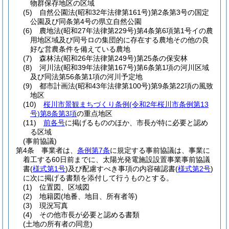
物群保存地区の区域
(5)
自然公園法
(昭和32年法律第161号)
第2条第3号の国定
公園及び同条第4号の県立自然公園
(6)
農地法
(昭和27年法律第229号)
第4条第6項第1号イの農
用地区域及び同号ロの集団的に存在する農地その他の良
好な営農条件を備えている農地
(7)
森林法
(昭和26年法律第249号)
第25条の保安林
(8)
河川法
(昭和39年法律第167号)
第6条第1項の河川区域
及び同法第56条第1項の河川予定地
(9)
都市計画法
(昭和43年法律第100号)
第9条第22項の風致
地区
(10)
桜川市景観まちづくり条例
(令和2年桜川市条例第13
号)
第8条第3項
の重点地区
(11)
前各号
に掲げるもののほか、市長が特に必要と認め
る区域
(事前協議)
第4条
事業者は、
条例第7条
に規定する事前協議は、事業に
着工する60日前までに、太陽光発電施設設置事業事前協議
書
(
様式第1号
)
及び配慮すべき事項の内容確認書
(
様式第2号
)
に次に掲げる書類を添付して行うものとする。
(1)
位置図、区域図
(2)
地籍図
(地番、地目、所有者等)
(3)
現況写真
(4)
その他市長が必要と認める書類
(土地の所有者の同意)