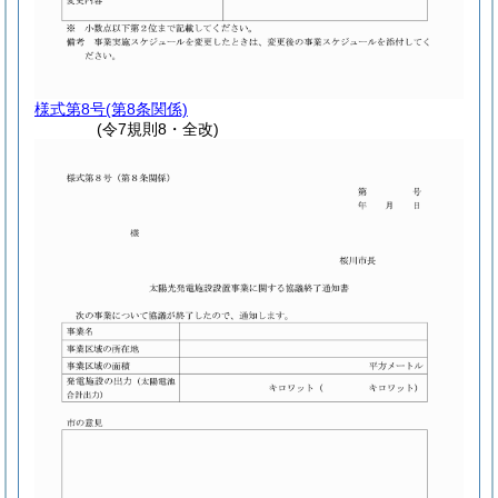
様式第8号
(第8条関係)
(令7規則8・全改)