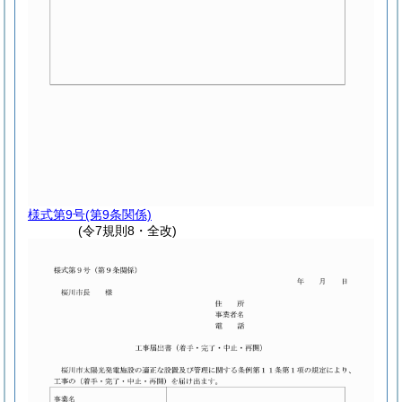
様式第9号
(第9条関係)
(令7規則8・全改)