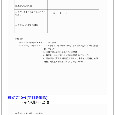
様式第10号
(第11条関係)
(令7規則8・全改)