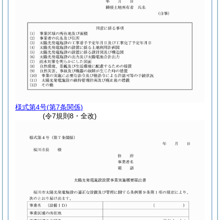
様式第4号
(第7条関係)
(令7規則8・全改)