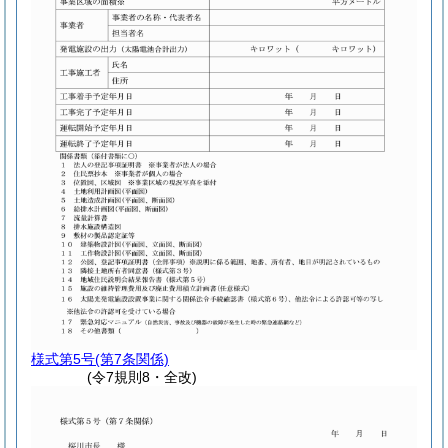
様式第5号
(第7条関係)
(令7規則8・全改)