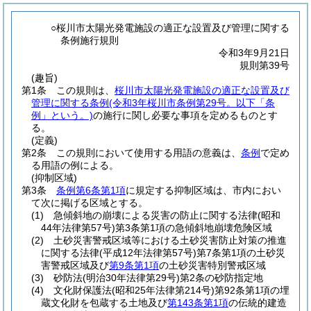
○桜川市太陽光発電施設の適正な設置及び管理に関する
条例施行規則
令和3年9月21日
規則第39号
(趣旨)
第1条
この規則は、
桜川市太陽光発電施設の適正な設置及び
管理に関する条例
(令和3年桜川市条例第29号。以下「条
例」という。)
の施行に関し必要な事項を定めるものとす
る。
(定義)
第2条
この規則において使用する用語の意義は、
条例
で定め
る用語の例による。
(抑制区域)
第3条
条例第6条第1項
に規定する抑制区域は、市内におい
て次に掲げる区域とする。
(1)
急傾斜地の崩壊による災害の防止に関する法律
(昭和
44年法律第57号)
第3条第1項の急傾斜地崩壊危険区域
(2)
土砂災害警戒区域等における土砂災害防止対策の推進
に関する法律
(平成12年法律第57号)
第7条第1項の土砂災
害警戒区域及び
第9条第1項
の土砂災害特別警戒区域
(3)
砂防法
(明治30年法律第29号)
第2条の砂防指定地
(4)
文化財保護法
(昭和25年法律第214号)
第92条第1項の埋
蔵文化財を包蔵する土地及び
第143条第1項
の伝統的建造