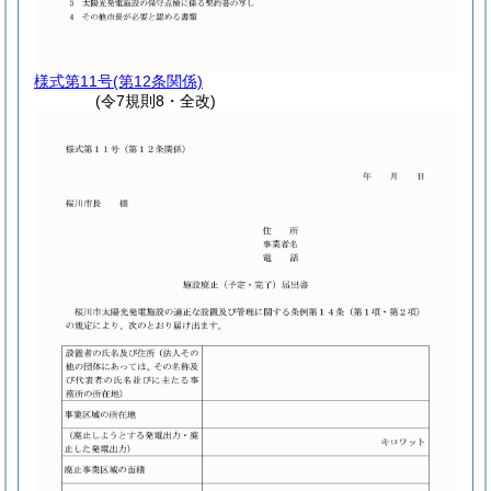
様式第11号
(第12条関係)
(令7規則8・全改)