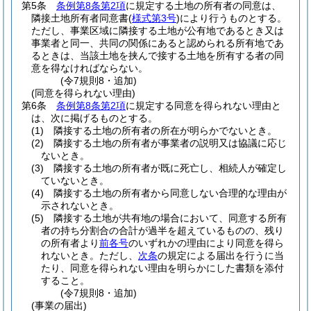
第5条
条例第8条第2項
に規定する土地の所有者の同意は、
隣接土地所有者同意書
(
様式第3号
)
により行うものとする。
ただし、事業区域に隣接する土地が公有地であるとき又は
事業者と同一、共同の関係にあると認められる所有地であ
るときは、当該土地を挟んで接する土地を所有する者の同
意を得なければならない。
(令7規則8・追加)
(同意を得られない理由)
第6条
条例第8条第2項
に規定する同意を得られない理由と
は、次に掲げるものとする。
(1)
隣接する土地の所有者の所在が明らかでないとき。
(2)
隣接する土地の所有者が事業者の説明又は協議に応じ
ないとき。
(3)
隣接する土地の所有者が既に死亡し、相続人が確定し
ていないとき。
(4)
隣接する土地の所有者から同意しない合理的な理由が
示されないとき。
(5)
隣接する土地が共有地の場合において、同意する所有
者の持ち分割合の合計が過半を超えているものの、残り
の所有者より
前各号
のいずれかの理由により同意を得ら
れないとき。
ただし、
次条
の規定による届出を行うに当
たり、同意を得られない理由を明らかにした書類を添付
すること。
(令7規則8・追加)
(事業の届出)