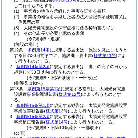
に、地位承継届出書
(
様式第10号
)
に次に掲げる書類を添付
して行うものとする。
(1)
事業者の地位を承継した事実を証する書類
(2)
事業者の地位を承継した者の法人登記事項証明書又は
住民票の写し
(3)
太陽光発電施設の保守点検に係る契約書の写し
(4)
その他市長が必要と認める書類
(令7規則8・追加)
(施設の廃止)
第12条
条例第14条
に規定する届出は、施設を廃止しようと
する日の30日前までに、施設廃止届出書
(
様式第11号
)
によ
り行うものとする。
2
条例第14条第2項
に規定する届出は、廃止の完了の日から
起算して30日以内に行うものとする。
(令7規則8・旧第9条繰下・一部改正)
(指導又は勧告)
第13条
条例第15条第1項
に規定する指導は、太陽光発電施
設設置事業指導通知書
(
様式第12号
)
により行うものとす
る。
2
条例第15条第1項
に規定する勧告は、太陽光発電施設設置
事業改善勧告書
(
様式第13号
)
により行うものとする。
3
条例第15条第2項
に規定する報告は、太陽光発電施設設置
事業是正報告書
(
様式第14号
)
により行うものとする。
(令7規則8・旧第10条繰下・一部改正)
(公表)