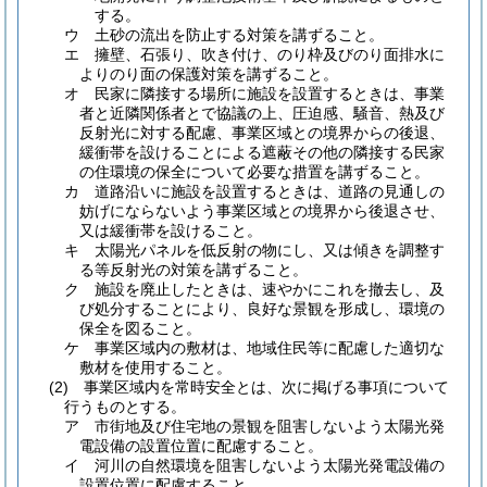
する。
ウ
土砂の流出を防止する対策を講ずること。
エ
擁壁、石張り、吹き付け、のり枠及びのり面排水に
よりのり面の保護対策を講ずること。
オ
民家に隣接する場所に施設を設置するときは、事業
者と近隣関係者とで協議の上、圧迫感、騒音、熱及び
反射光に対する配慮、事業区域との境界からの後退、
緩衝帯を設けることによる遮蔽その他の隣接する民家
の住環境の保全について必要な措置を講ずること。
カ
道路沿いに施設を設置するときは、道路の見通しの
妨げにならないよう事業区域との境界から後退させ、
又は緩衝帯を設けること。
キ
太陽光パネルを低反射の物にし、又は傾きを調整す
る等反射光の対策を講ずること。
ク
施設を廃止したときは、速やかにこれを撤去し、及
び処分することにより、良好な景観を形成し、環境の
保全を図ること。
ケ
事業区域内の敷材は、地域住民等に配慮した適切な
敷材を使用すること。
(2)
事業区域内を常時安全とは、次に掲げる事項について
行うものとする。
ア
市街地及び住宅地の景観を阻害しないよう太陽光発
電設備の設置位置に配慮すること。
イ
河川の自然環境を阻害しないよう太陽光発電設備の
設置位置に配慮すること。