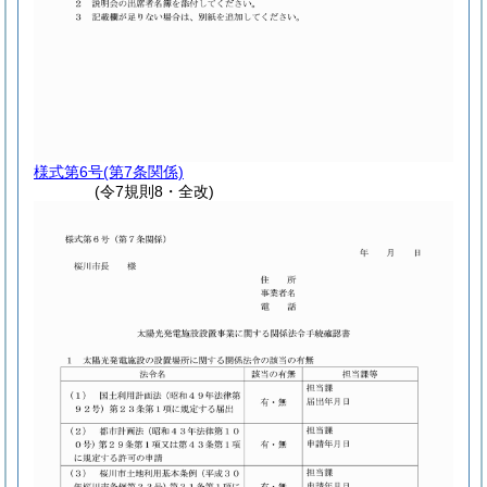
様式第6号
(第7条関係)
(令7規則8・全改)