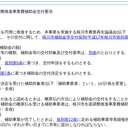
調整推進事業費補助金交付要項
業を円滑に推進するため、本事業を実施する桜川市農業再生協議会
(以下
し、その交付に関して、
桜川市補助金等交付規則
(平成17年桜川市規則
。
補助金の額)
金等の種類、補助金等の交付対象及び交付基準は、
別表
のとおりとする
)
は、
規則第5条
に基づき、交付申請をするものとする。
)
第7条
に基づき補助金の交付決定をするものとする。
付決定を受けた補助対象者
(以下「補助事業者」という。)
が計画を変更し
5・全改)
要があると認めるときは、概算払の方法により補助金の交付をすること
り補助金の概算払を受ける補助事業者は、桜川市生産調整推進事業費補
5・全改)
)
は、補助事業が完了したときは、
規則第12条
に定める補助事業等実績報
31日のいずれか早い日までに市長に提出しなければならない。