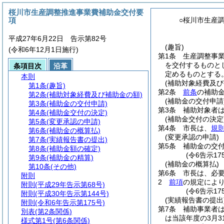
桜川市生産調整推進事業費補助金交付要
項
○桜川市生産
平成27年6月22日 告示第82号
(趣旨)
(令和6年12月1日施行)
第1条
生産調整事
を交付するものと
条項目次
沿革
定めるものとする
本則
(補助対象経費及び
第1条
(趣旨)
第2条
前条
の補助
第2条
(補助対象経費及び補助金の額)
(補助金の交付申請
第3条
(補助金の交付申請)
第3条
補助対象者
第4条
(補助金交付の決定)
(補助金交付の決定
第5条
(変更承認の申請)
第4条
市長は、
規則
第6条
(補助金の概算払)
(変更承認の申請)
第7条
(実績報告書の提出)
第5条
補助金の交
第8条
(補助金額の確定)
(令6告示17
第9条
(補助金の精算)
(補助金の概算払)
第10条
(その他)
第6条
市長は、必
附則
2
前項
の規定によ
附則
(平成29年告示第68号)
(令6告示17
附則
(平成30年告示第144号)
(実績報告書の提出
附則
(令和6年告示第175号)
第7条
補助事業者
別表
(第2条関係)
は当該年度の3月
様式第1号
(第6条関係)