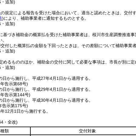
5・追加)
条
の規定による報告を受けた場合において、適当と認めたときは、交付
号
)
により、補助事業者に通知するものとする。
5・追加)
に基づき補助金の概算払を受けた補助事業者は、桜川市生産調整推進事
い。
が交付した概算払の金額を下回ったときは、その差額について補助事業
5・追加)
定めるもののほか、補助金の交付に関して必要な事項は、市長が別に定
5・追加)
の日から施行し、平成27年4月1日から適用する。
9年
告示第68号)
の日から施行し、平成29年4月1日から適用する。
0年
告示第144号)
の日から施行し、平成30年4月1日から適用する。
年
告示第175号)
年12月1日から施行する。
44・全改)
の種類
交付対象