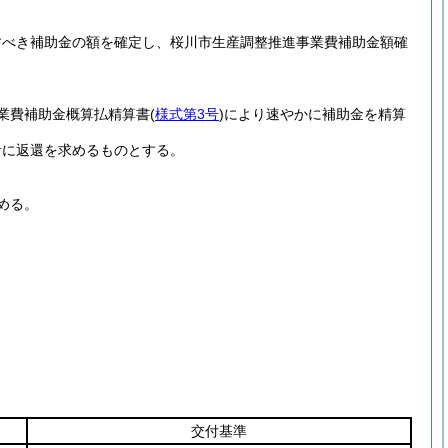
すべき補助金の額を確定し、桜川市生産調整推進事業費補助金額確
業費補助金概算払精算書
(
様式第3号
)
により速やかに補助金を精算
者に返還を求めるものとする。
める。
交付基準