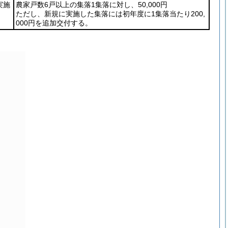
実施
農家戸数6戸以上の集落1集落に対し、50,000円
ただし、新規に実施した集落には初年度に1集落当たり200,
000円を追加交付する。