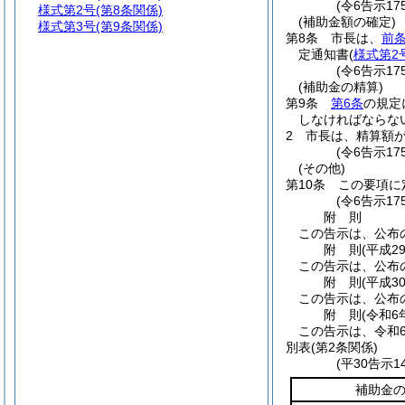
(令6告示17
様式第2号
(第8条関係)
(補助金額の確定)
様式第3号
(第9条関係)
第8条
市長は、
前
定通知書
(
様式第2
(令6告示17
(補助金の精算)
第9条
第6条
の規定
しなければならな
2
市長は、精算額
(令6告示17
(その他)
第10条
この要項に
(令6告示17
附
則
この告示は、公布
附
則
(平成2
この告示は、公布
附
則
(平成3
この告示は、公布
附
則
(令和6
この告示は、令和6
別表
(第2条関係)
(平30告示1
補助金