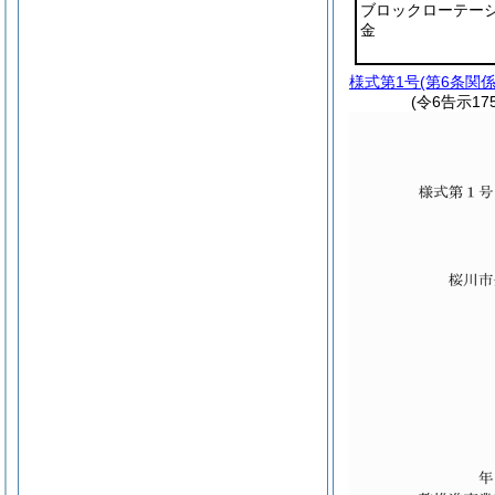
ブロックローテー
金
様式第1号
(第6条関係
(令6告示17