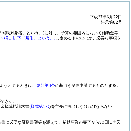
平成27年6月22日
告示第82号
「補助対象者」という。)
に対し、予算の範囲内において補助金等
第33号。以下「規則」という。)
に定めるもののほか、必要な事項を
。
ようとするときは、
規則第8条
に基づき変更申請するものとする。
ができる。
助金概算払請求書
(
様式第1号
)
を市長に提出しなければならない。
告書に必要な証拠書類等を添えて、補助事業の完了から30日以内又