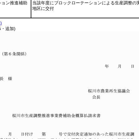
ション推進補助
当該年度にブロックローテーションによる生産調整の
地区に交付
)
5・追加)