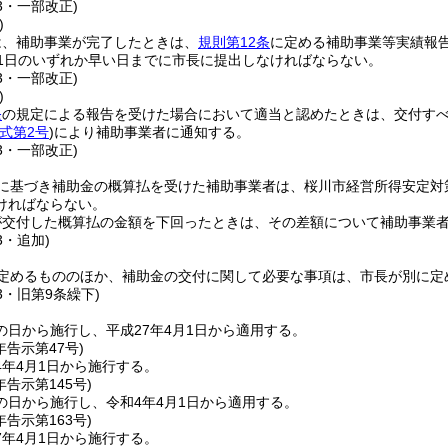
63・一部改正)
)
は、補助事業が完了したときは、
規則第12条
に定める補助事業等実績報
31日のいずれか早い日までに市長に提出しなければならない。
63・一部改正)
)
条
の規定による報告を受けた場合において適当と認めたときは、交付す
式第2号
)
により補助事業者に通知する。
63・一部改正)
に基づき補助金の概算払を受けた補助事業者は、桜川市経営所得安定対
ければならない。
が交付した概算払の金額を下回ったときは、その差額について補助事業
3・追加)
定めるもののほか、補助金の交付に関して必要な事項は、市長が別に定
63・旧第9条繰下)
の日から施行し、平成27年4月1日から適用する。
年
告示第47号)
4年4月1日から施行する。
年
告示第145号)
の日から施行し、令和4年4月1日から適用する。
年
告示第163号)
7年4月1日から施行する。