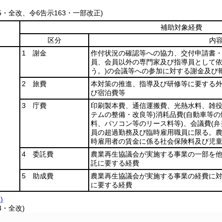
45・全改、令6告示163・一部改正)
補助対象経費
区分
内
1 謝金
作付状況の確認等への協力、交付申請書
員、会員以外の専門家及び指導員として
う。)
の会議等への参加に対する謝金及び
2 旅費
本対策の推進、指導及び研修等に要する
び宿泊費等
3 庁費
印刷製本費、通信運搬費、光熱水料、雑
テムの整備・改良等)
消耗品費
(自動車等の
料、パソコン等のリース料等)
、会議費
(
員の超過勤務及び臨時雇用職員に限る。農
時雇用者の賃金に係る社会保険料及び児童
4 委託費
農業再生協議会が実施する事業の一部を
託に要する経費
5 助成費
農業再生協議会が実施する事業の経費に
に要する経費
)
3・全改)