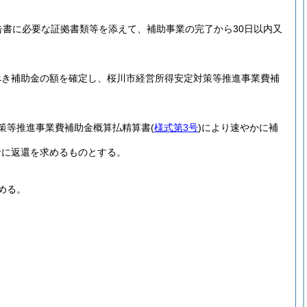
告書に必要な証拠書類等を添えて、補助事業の完了から30日以内又
べき補助金の額を確定し、桜川市経営所得安定対策等推進事業費補
策等推進事業費補助金概算払精算書
(
様式第3号
)
により速やかに補
者に返還を求めるものとする。
める。