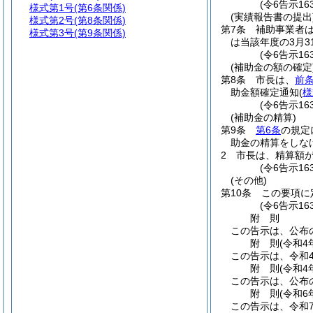
(令6告示1
様式第1号
(第6条関係)
(実績報告書の提出
様式第2号
(第8条関係)
第7条
補助事業者
様式第3号
(第9条関係)
は当該年度の3月
(令6告示1
(補助金の額の確定
第8条
市長は、
前
助金額確定通知
(
様
(令6告示1
(補助金の精算)
第9条
第6条
の規定
助金の精算をしな
2
市長は、精算額
(令6告示16
(その他)
第10条
この要項に
(令6告示1
附
則
この告示は、公布
附
則
(令和4
この告示は、令和
附
則
(令和4
この告示は、公布
附
則
(令和6
この告示は、令和