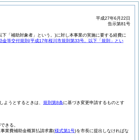
平成27年6月22日
告示第81号
(以下「補助対象者」という。)
に対し本事業の実施に要する経費に
助金等交付規則
(平成17年桜川市規則第33号。以下「規則」とい
しようとするときは、
規則第8条
に基づき変更申請するものとす
ができる。
進事業費補助金概算払請求書
(
様式第1号
)
を市長に提出しなければな