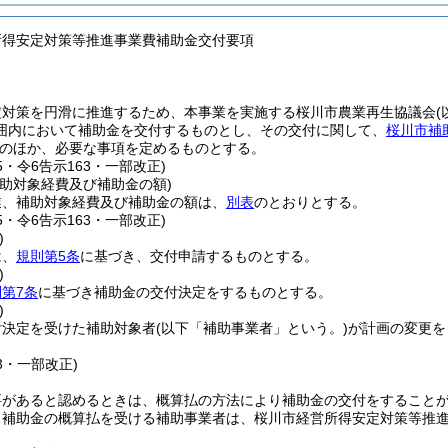
所得安定対策等推進事業費補助金交付要項
定対策を円滑に推進するため、本事業を実施する桜川市農業再生協議会
囲内において補助金を交付するものとし、その交付に関して、
桜川市補
のほか、必要な事項を定めるものとする。
45・令6告示163・一部改正)
補助対象経費及び補助金の額)
業、補助対象経費及び補助金の額は、
別表
のとおりとする。
45・令6告示163・一部改正)
)
は、
規則第5条
に基づき、交付申請するものとする。
)
第7条
に基づき補助金の交付決定をするものとする。
)
付決定を受けた補助対象者
(以下「補助事業者」という。)
が計画の変更を
63・一部改正)
要があると認めるときは、概算払の方法により補助金の交付をすること
り補助金の概算払を受ける補助事業者は、桜川市経営所得安定対策等推