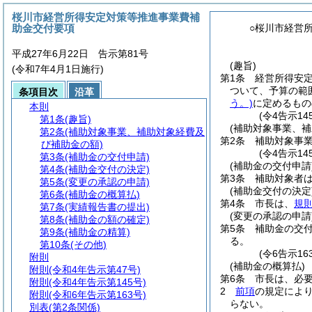
桜川市経営所得安定対策等推進事業費補
助金交付要項
○桜川市経営
平成27年6月22日 告示第81号
(趣旨)
(令和7年4月1日施行)
第1条
経営所得安
ついて、予算の範
条項目次
沿革
う。)
に定めるもの
本則
(令4告示1
第1条
(趣旨)
(補助対象事業、
第2条
(補助対象事業、補助対象経費及
第2条
補助対象事
び補助金の額)
(令4告示1
第3条
(補助金の交付申請)
(補助金の交付申請
第4条
(補助金交付の決定)
第3条
補助対象者
第5条
(変更の承認の申請)
(補助金交付の決定
第6条
(補助金の概算払)
第4条
市長は、
規則
第7条
(実績報告書の提出)
(変更の承認の申請
第8条
(補助金の額の確定)
第5条
補助金の交
第9条
(補助金の精算)
る。
第10条
(その他)
(令6告示1
附則
(補助金の概算払)
附則
(令和4年告示第47号)
第6条
市長は、必
附則
(令和4年告示第145号)
2
前項
の規定によ
附則
(令和6年告示第163号)
らない。
別表
(第2条関係)