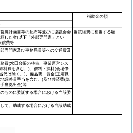
補助金の額
容
・営農計画書等の配布等並びに協議会会
当該経費に相当する額
依頼した者
(以下「外部専門家」とい
報償費等
外部専門家及び事務局員等への交通費及
役務費
(水田台帳の整備、事業運営シス
燃料費を含む。)
、借料・損料
(会場借
弁当代は除く。)
、備品費、賃金
(正規職
地調整員手当を含む。)
及び共済費
(臨
手当拠出金)
等
他のものに委託する場合における当該委
対して、助成する場合における当該助成