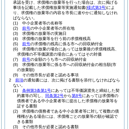
承認を受け、求償権の放棄等を行った場合は、次に掲げる
事項を記載した求償権放棄等実施通知書
(
様式第3号
)
によ
り、求償権の放棄等の内容を市長に速やかに通知しなけれ
ばならない。
(1)
中小企業者等の名称等
(2)
前号
の中小企業者等の所在地
(3)
求償権の放棄等の実施日
(4)
求償権の放棄等を行う前の求償権残高
(5)
前号
の求償権の残高に係る市への回収納付金
(6)
求償権の放棄の場合にあっては放棄後の求償権残高、
求償権の不等価譲渡の場合にあってはその対価
(7)
前号
の金額のうち市への回収納付金
(8)
求償権の放棄等に係る市への回収納付金の相当額
(市
の放棄額)
(9)
その他市長が必要と認める事項
2
前項
の通知書には、次に掲げる書類を添付しなければなら
ない。
(1)
条例第3条第1号
にあっては不等価譲渡先と締結した契
約書等の写し、
同条第2号
から
第8号
にあっては求償権の
債務者である中小企業者等に提出した求償権の放棄等を
証する書類
(2)
求償権の債務者である中小企業者等に対して複数の債
権権がある場合には、求償権ごとの放棄等の額が確認で
きる書類
(3)
その他市長が必要と認める書類