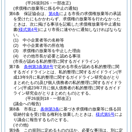
(平26規則26・一部改正)
(求償権の放棄等に係る中止の通知)
第6条
保証協会は、
第4条
による市長の求償権放棄等の承認
を受けたにもかかわらず、求償権の放棄等を行わなかった
ときは、次に掲げる事項を記載した求償権放棄等中止通知
書
(
様式第4号
)
により市長に速やかに通知しなければならな
い。
(1)
中小企業者等の名称等
(2)
中小企業者等の所在地
(3)
求償権の放棄等を中止した理由
(4)
その他市長が必要と認める事項
(市長が認める私的整理に関するガイドライン)
第7条
条例第3条第8号
で定める市長が認める私的整理に関
するガイドラインとは、私的整理に関するガイドライン
(平
成13年9月に私的整理に関するガイドライン研究会がとり
まとめたもの)
及び個人債務者の私的整理に関するガイドラ
イン
(平成23年7月に個人債務者の私的整理に関するガイド
ライン研究会がとりまとめたもの)
とする。
(平26規則18・一部改正)
(議会への報告)
第8条
市長は、
条例第3条
に基づき求償権の放棄等に係る回
収納付金を受け取る権利を放棄したときは、
様式第5号
によ
り議会に報告するものとする。
(その他)
第9条
この規則に定めるもののほか、必要な事項は、別に定