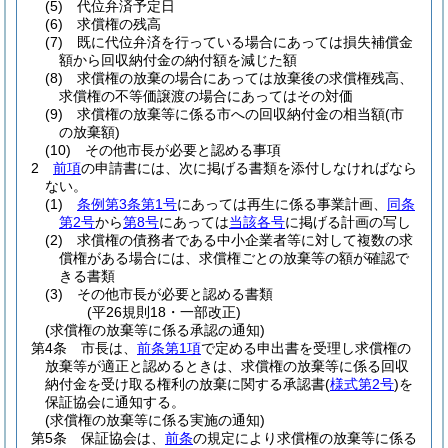
(5)
代位弁済予定日
(6)
求償権の残高
(7)
既に代位弁済を行っている場合にあっては損失補償金
額から回収納付金の納付額を減じた額
(8)
求償権の放棄の場合にあっては放棄後の求償権残高、
求償権の不等価譲渡の場合にあってはその対価
(9)
求償権の放棄等に係る市への回収納付金の相当額
(市
の放棄額)
(10)
その他市長が必要と認める事項
2
前項
の申請書には、次に掲げる書類を添付しなければなら
ない。
(1)
条例第3条第1号
にあっては再生に係る事業計画、
同条
第2号
から
第8号
にあっては
当該各号
に掲げる計画の写し
(2)
求償権の債務者である中小企業者等に対して複数の求
償権がある場合には、求償権ごとの放棄等の額が確認で
きる書類
(3)
その他市長が必要と認める書類
(平26規則18・一部改正)
(求償権の放棄等に係る承認の通知)
第4条
市長は、
前条第1項
で定める申出書を受理し求償権の
放棄等が適正と認めるときは、求償権の放棄等に係る回収
納付金を受け取る権利の放棄に関する承認書
(
様式第2号
)
を
保証協会に通知する。
(求償権の放棄等に係る実施の通知)
第5条
保証協会は、
前条
の規定により求償権の放棄等に係る