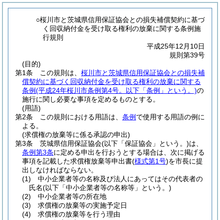
○桜川市と茨城県信用保証協会との損失補償契約に基づ
く回収納付金を受け取る権利の放棄に関する条例施
行規則
平成25年12月10日
規則第39号
(目的)
第1条
この規則は、
桜川市と茨城県信用保証協会との損失補
償契約に基づく回収納付金を受け取る権利の放棄に関する
条例
(平成24年桜川市条例第4号。以下「条例」という。)
の
施行に関し必要な事項を定めるものとする。
(用語)
第2条
この規則における用語は、
条例
で使用する用語の例に
よる。
(求償権の放棄等に係る承認の申出)
第3条
茨城県信用保証協会
(以下「保証協会」という。)
は、
条例第3条
に定める申出を行おうとする場合は、次に掲げる
事項を記載した求償権放棄等申出書
(
様式第1号
)
を市長に提
出しなければならない。
(1)
中小企業者等の名称及び法人にあってはその代表者の
氏名
(以下「中小企業者等の名称等」という。)
(2)
中小企業者等の所在地
(3)
求償権の放棄等の実施予定日
(4)
求償権の放棄等を行う理由