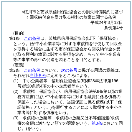
○桜川市と茨城県信用保証協会との損失補償契約に基づ
く回収納付金を受け取る権利の放棄に関する条例
平成24年3月12日
条例第4号
(目的)
第1条
この条例
は、茨城県信用保証協会
(以下「保証協会」
という。)
が中小企業者等に対する求償権を行使して回収金
を取得する場合に生ずる市が保証協会から回収納付金を受
け取る権利の放棄に関する事項を定め、もって中小企業者
等の事業の再生の促進を図ることを目的とする。
(定義)
第2条
この条例
において、
次の各号
に掲げる用語の意義は、
それぞれ
当該各号
に定めるところによる。
(1)
中小企業者等 信用保証協会法
(昭和28年法律第196
号)
第20条第4項の中小企業者等をいう。
(2)
求償権 保証協会が、信用保証協会法第8条第1項の業
務方法書に従い中小企業者等に対する融資に係る債務の
保証をした場合において、当該保証に係る債務
(以下「保
証債務」という。)
を履行することにより取得する中小企
業者等に対する債権をいう。
(3)
求償権の放棄等 求償権の放棄又は不等価譲渡
(求償
権の金額に満たない額での譲渡をいう。
第3条
において同
じ。)
をいう。