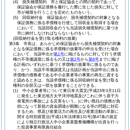
(4)
損失補償契約 市と保証協会との間の契約であって、
保証協会が保証債務を履行した際に生じた損失に対して
市が補償を行うことを定めたものをいう。
(5)
回収納付金 保証協会が、損失補償契約の対象となる
保証債務に係る求償権を行使して回収金を取得する場合
において、当該回収金のうち当該損失補償契約に基づき
市に納付しなければならないものをいう。
(回収納付金を受け取る権利の放棄)
第3条
市長は、あらかじめ保証協会から損失補償契約の対象
となる保証債務に係る求償権の放棄等の申出を受けた場合
において、当該申出が
第1号
に掲げるものに対して行う求償
権の不等価譲渡に係るもの又は
第2号
から
第8号
までに掲げ
る計画のいずれかに基づく求償権の放棄等に係るものであ
り、かつ、当該不等価譲渡又は当該計画が当該申出に係る
求償権の債務者である中小企業者等の事業の再生に資する
と認めるときは、当該求償権に係る回収納付金を受け取る
権利の全部又は一部を放棄することができる。
(1)
中小企業者等について東日本大震災
(平成23年3月11日
に発生した東北地方太平洋沖地震及びこれに伴う原子力
発電所の事故による災害をいう。)
に伴い既往の債務が負
担になって新規の資金調達が困難になる等の問題に対応
するため、県及び産業活力の再生及び産業活動の革新に
関する特別措置法
(平成11年法律第131号)
第47条の規定
により独立行政法人中小企業基盤整備機構が出資を行っ
た投資事業有限責任組合