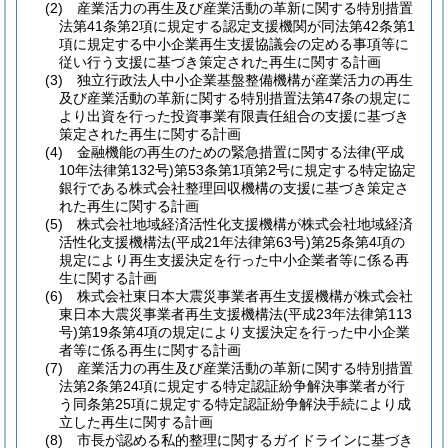
(2)
産業活力の再生及び産業活動の革新に関する特別措置
法第41条第2項に規定する認定支援機関が同法第42条第1
項に規定する中小企業再生支援協議会の定める事項等に
従い行う支援に基づき策定された再生に関する計画
(3)
独立行政法人中小企業基盤整備機構が産業活力の再生
及び産業活動の革新に関する特別措置法第47条の規定に
より出資を行った投資事業有限責任組合の支援に基づき
策定された再生に関する計画
(4)
金融機能の再生のための緊急措置に関する法律
(平成
10年法律第132号)
第53条第1項第2号に規定する特定協定
銀行である株式会社整理回収機構の支援に基づき策定さ
れた再生に関する計画
(5)
株式会社地域経済活性化支援機構が株式会社地域経済
活性化支援機構法
(平成21年法律第63号)
第25条第4項の
規定により再生支援決定を行った中小企業者等に係る再
生に関する計画
(6)
株式会社東日本大震災事業者再生支援機構が株式会社
東日本大震災事業者再生支援機構法
(平成23年法律第113
号)
第19条第4項の規定により支援決定を行った中小企業
者等に係る再生に関する計画
(7)
産業活力の再生及び産業活動の革新に関する特別措置
法第2条第24項に規定する特定認証紛争解決事業者が行
う同条第25項に規定する特定認証紛争解決手続により成
立した再生に関する計画
(8)
市長が認める私的整理に関するガイドラインに基づき