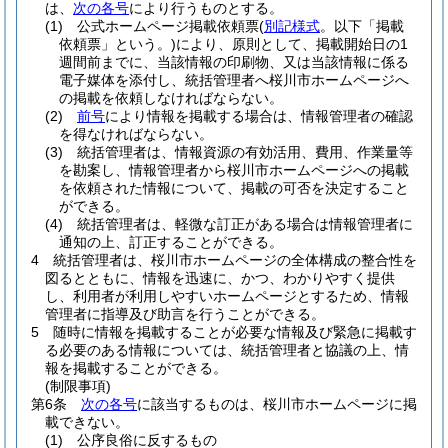
は、
次の各号
により行うものとする。
(1)
公式ホームページ掲載依頼票
(
別記様式
。以下「掲載
依頼票」という。)
により、原則として、掲載開始日の1
週間前までに、当該情報の印刷物、又は当該情報に係る
電子媒体を添付し、統括管理者へ桜川市ホームページへ
の掲載を依頼しなければならない。
(2)
前号
により情報を掲載する場合は、情報管理者の確認
を得なければならない。
(3)
統括管理者は、情報資源の有効活用、費用、作業量等
を勘案し、情報管理者から桜川市ホームページへの掲載
を依頼された情報について、掲載の可否を決定すること
ができる。
(4)
統括管理者は、軽微な訂正がある場合は情報管理者に
通知の上、訂正することができる。
4
統括管理者は、桜川市ホームページの全体構成の整合性を
図るとともに、情報を迅速に、かつ、わかりやすく提供
し、利用者が利用しやすいホームページとするため、情報
管理者に指導及び助言を行うことができる。
5
随時に情報を掲載することが必要な情報及び緊急に掲載す
る必要のある情報については、統括管理者と協議の上、情
報を掲載することができる。
(制限事項)
第6条
次の各号
に該当するものは、桜川市ホームページに掲
載できない。
(1)
公序良俗に反するもの