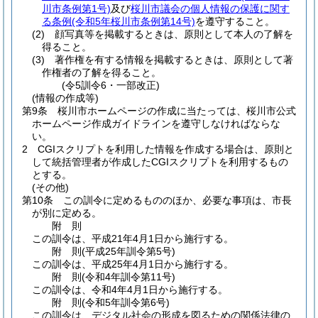
川市条例第1号)
及び
桜川市議会の個人情報の保護に関す
る条例
(令和5年桜川市条例第14号)
を遵守すること。
(2)
顔写真等を掲載するときは、原則として本人の了解を
得ること。
(3)
著作権を有する情報を掲載するときは、原則として著
作権者の了解を得ること。
(令5訓令6・一部改正)
(情報の作成等)
第9条
桜川市ホームページの作成に当たっては、桜川市公式
ホームページ作成ガイドラインを遵守しなければならな
い。
2
CGIスクリプトを利用した情報を作成する場合は、原則と
して統括管理者が作成したCGIスクリプトを利用するもの
とする。
(その他)
第10条
この訓令に定めるもののほか、必要な事項は、市長
が別に定める。
附
則
この訓令は、平成21年4月1日から施行する。
附
則
(平成25年
訓令第5号)
この訓令は、平成25年4月1日から施行する。
附
則
(令和4年
訓令第11号)
この訓令は、令和4年4月1日から施行する。
附
則
(令和5年
訓令第6号)
この訓令は、デジタル社会の形成を図るための関係法律の