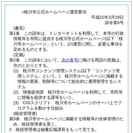
○桜川市公式ホームページ運営要項
平成21年3月19日
訓令第5号
(趣旨)
第1条
この訓令は、インターネットを利用して、本市の行政
情報等を市民に提供する桜川市公式ホームページ
(以下「桜
川市ホームページ」という。)
の運営に関し、必要な事項を
定めるものとする。
(定義)
第2条
この訓令において、
次の各号
に掲げる用語の意義は、
次のとおりとする。
(1)
桜川市コンテンツ管理システム
(以下「コンテンツ管
理システム」という。)
桜川市ホームページに掲載する
情報の更新、削除等について総合的に運用管理するシス
テム
(2)
情報提供課 桜川市ホームページを利用して、市民等
に情報を提供する課等をいう。
(3)
CGIスクリプト 桜川市ホームページのサーバ上でプ
ログラムを動かす仕組み
(統括管理者)
第3条
桜川市ホームページに掲載する情報等の全体管理のた
め、統括管理者を置く。
2
統括管理者は秘書広報課長をもって充てる。