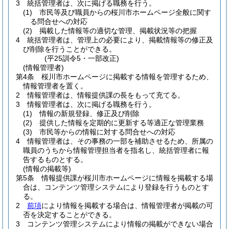
3
統括管理者は、次に掲げる職務を行う。
(1)
市民等及び職員からの桜川市ホームページ全般に関す
る問合せへの対応
(2)
掲載した情報等の適切な管理、掲載状況等の把握
4
統括管理者は、管理上の必要により、掲載情報等の修正及
び削除を行うことができる。
(平25訓令5・一部改正)
(情報管理者)
第4条
桜川市ホームページに掲載する情報を管理するため、
情報管理者を置く。
2
情報管理者は、情報提供課の長をもって充てる。
3
情報管理者は、次に掲げる職務を行う。
(1)
情報の新規登録、修正及び削除
(2)
提供した情報を定期的に更新する等適正な管理業務
(3)
市民等からの情報に対する問合せへの対応
4
情報管理者は、その事務の一部を補助させるため、所属の
職員のうちから情報管理担当者を指名し、統括管理者に報
告するものとする。
(情報の掲載等)
第5条
情報提供課が桜川市ホームページに情報を掲載する場
合は、コンテンツ管理システムにより登録を行うものとす
る。
2
前項
により情報を掲載する場合は、情報管理者が掲載の可
否を決定することができる。
3
コンテンツ管理システムにより情報の掲載ができない場合