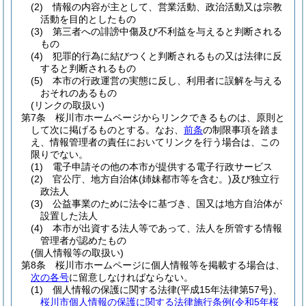
(2)
情報の内容が主として、営業活動、政治活動又は宗教
活動を目的としたもの
(3)
第三者への誹謗中傷及び不利益を与えると判断される
もの
(4)
犯罪的行為に結びつくと判断されるもの又は法律に反
すると判断されるもの
(5)
本市の行政運営の実態に反し、利用者に誤解を与える
おそれのあるもの
(リンクの取扱い)
第7条
桜川市ホームページからリンクできるものは、原則と
して次に掲げるものとする。
なお、
前条
の制限事項を踏ま
え、情報管理者の責任においてリンクを行う場合は、この
限りでない。
(1)
電子申請その他の本市が提供する電子行政サービス
(2)
官公庁、地方自治体
(姉妹都市等を含む。)
及び独立行
政法人
(3)
公益事業のために法令に基づき、国又は地方自治体が
設置した法人
(4)
本市が出資する法人等であって、法人を所管する情報
管理者が認めたもの
(個人情報等の取扱い)
第8条
桜川市ホームページに個人情報等を掲載する場合は、
次の各号
に留意しなければならない。
(1)
個人情報の保護に関する法律
(平成15年法律第57号)
、
桜川市個人情報の保護に関する法律施行条例
(令和5年桜