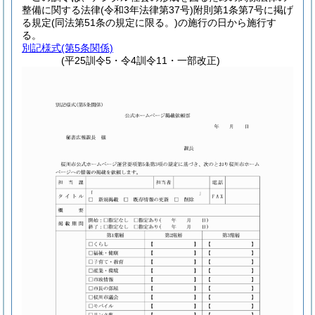
整備に関する法律
(令和3年法律第37号)
附則第1条第7号に掲げ
る規定
(同法第51条の規定に限る。)
の施行の日から施行す
る。
別記様式
(第5条関係)
(平25訓令5・令4訓令11・一部改正)