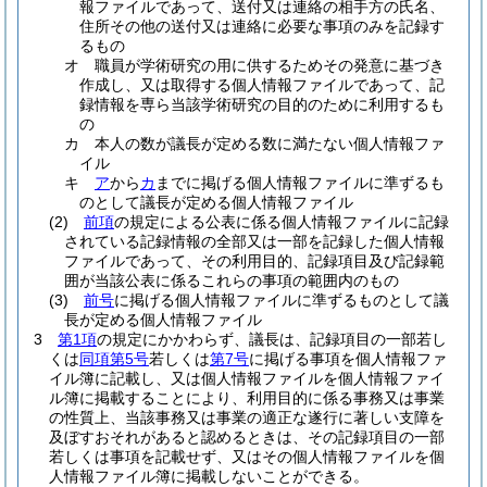
報ファイルであって、送付又は連絡の相手方の氏名、
住所その他の送付又は連絡に必要な事項のみを記録す
るもの
オ
職員が学術研究の用に供するためその発意に基づき
作成し、又は取得する個人情報ファイルであって、記
録情報を専ら当該学術研究の目的のために利用するも
の
カ
本人の数が議長が定める数に満たない個人情報ファ
イル
キ
ア
から
カ
までに掲げる個人情報ファイルに準ずるも
のとして議長が定める個人情報ファイル
(2)
前項
の規定による公表に係る個人情報ファイルに記録
されている記録情報の全部又は一部を記録した個人情報
ファイルであって、その利用目的、記録項目及び記録範
囲が当該公表に係るこれらの事項の範囲内のもの
(3)
前号
に掲げる個人情報ファイルに準ずるものとして議
長が定める個人情報ファイル
3
第1項
の規定にかかわらず、議長は、記録項目の一部若し
くは
同項第5号
若しくは
第7号
に掲げる事項を個人情報ファ
イル簿に記載し、又は個人情報ファイルを個人情報ファイ
ル簿に掲載することにより、利用目的に係る事務又は事業
の性質上、当該事務又は事業の適正な遂行に著しい支障を
及ぼすおそれがあると認めるときは、その記録項目の一部
若しくは事項を記載せず、又はその個人情報ファイルを個
人情報ファイル簿に掲載しないことができる。