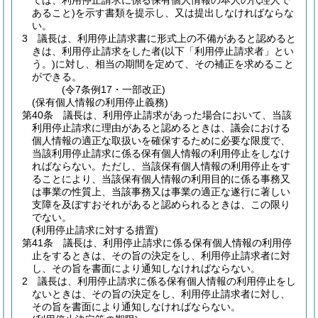
ては、利用停止請求に係る保有個人情報の本人の代理人で
あること)
を示す書類を提示し、又は提出しなければならな
い。
3
議長は、利用停止請求書に形式上の不備があると認めると
きは、利用停止請求をした者
(以下「利用停止請求者」とい
う。)
に対し、相当の期間を定めて、その補正を求めること
ができる。
(令7条例17・一部改正)
(保有個人情報の利用停止義務)
第40条
議長は、利用停止請求があった場合において、当該
利用停止請求に理由があると認めるときは、議会における
個人情報の適正な取扱いを確保するために必要な限度で、
当該利用停止請求に係る保有個人情報の利用停止をしなけ
ればならない。
ただし、当該保有個人情報の利用停止をす
ることにより、当該保有個人情報の利用目的に係る事務又
は事業の性質上、当該事務又は事業の適正な遂行に著しい
支障を及ぼすおそれがあると認められるときは、この限り
でない。
(利用停止請求に対する措置)
第41条
議長は、利用停止請求に係る保有個人情報の利用停
止をするときは、その旨の決定をし、利用停止請求者に対
し、その旨を書面により通知しなければならない。
2
議長は、利用停止請求に係る保有個人情報の利用停止をし
ないときは、その旨の決定をし、利用停止請求者に対し、
その旨を書面により通知しなければならない。