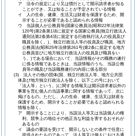
ア
法令の規定により又は慣行として開示請求者が知る
ことができ、又は知ることが予定されている情報
イ
人の生命、健康、生活又は財産を保護するため、開
示することが必要であると認められる情報
ウ
当該個人が公務員等
(国家公務員法
(昭和22年法律第
120号)
第2条第1項に規定する国家公務員
(独立行政法人
通則法第2条第4項に規定する行政執行法人の役員及び
職員を除く。)
、独立行政法人等の役員及び職員、地方
公務員法
(昭和25年法律第261号)
第2条に規定する地方
公務員並びに地方独立行政法人の役員及び職員をい
う。)
である場合において、当該情報がその職務の遂行
に係る情報であるときは、当該情報のうち、当該公務
員等の職及び当該職務遂行の内容に係る部分
(3)
法人その他の団体
(国、独立行政法人等、地方公共団
体及び地方独立行政法人を除く。以下この号において
「法人等」という。)
に関する情報又は開示請求者以外の
事業を営む個人の当該事業に関する情報であって、次に
掲げるもの。
ただし、人の生命、健康、生活又は財産を
保護するため、開示することが必要であると認められる
情報を除く。
ア
開示することにより、当該法人等又は当該個人の権
利、競争上の地位その他正当な利益を害するおそれが
あるもの
イ
議会の要請を受けて、開示しないとの条件で任意に
提供されたものであって、法人等又は個人における通