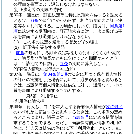
の理由を書面により通知しなければならない。
(訂正決定等の期限の特例)
第36条
議長は、訂正決定等に特に長期間を要すると認める
ときは、
前条
の規定にかかわらず、相当の期間内に訂正決
定等をすれば足りる。
この場合において、議長は、
同条第1
項
に規定する期間内に、訂正請求者に対し、次に掲げる事
項を書面により通知しなければならない。
(1)
この条の規定を適用する旨及びその理由
(2)
訂正決定等をする期限
2
前条
の規定による訂正決定等をしなければならない期間
に、議長及び副議長がともに欠けている期間があるとき
は、当該期間の日数は、
同条
の期間に算入しない。
(保有個人情報の提供先への通知)
第37条
議長は、
第34条第1項
の決定に基づく保有個人情報
の訂正の実施をした場合において、必要があると認めると
きは、当該保有個人情報の提供先に対し、遅滞なく、その
旨を書面により通知するものとする。
第3節
利用停止
(利用停止請求権)
第38条
何人も、自己を本人とする保有個人情報が
次の各号
のいずれかに該当すると思料するときは、この条例の定め
るところにより、議長に対し、
当該各号
に定める措置を請
求することができる。
ただし、当該保有個人情報の利用の
停止、消去又は提供の停止
(以下「利用停止」という。)
に
関して他の法令の規定により特別の手続が定められている