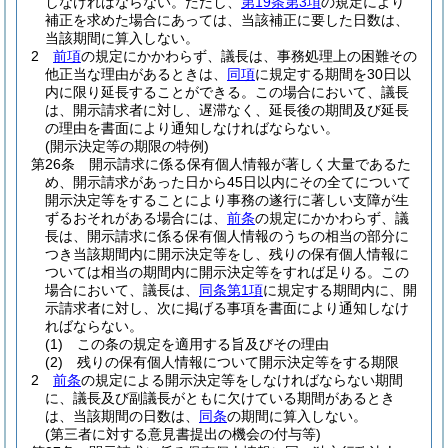
しなければならない。
ただし、
第19条第3項
の規定により
補正を求めた場合にあっては、当該補正に要した日数は、
当該期間に算入しない。
2
前項
の規定にかかわらず、議長は、事務処理上の困難その
他正当な理由があるときは、
同項
に規定する期間を30日以
内に限り延長することができる。
この場合において、議長
は、開示請求者に対し、遅滞なく、延長後の期間及び延長
の理由を書面により通知しなければならない。
(開示決定等の期限の特例)
第26条
開示請求に係る保有個人情報が著しく大量であるた
め、開示請求があった日から45日以内にその全てについて
開示決定等をすることにより事務の遂行に著しい支障が生
ずるおそれがある場合には、
前条
の規定にかかわらず、議
長は、開示請求に係る保有個人情報のうちの相当の部分に
つき当該期間内に開示決定等をし、残りの保有個人情報に
ついては相当の期間内に開示決定等をすれば足りる。
この
場合において、議長は、
同条第1項
に規定する期間内に、開
示請求者に対し、次に掲げる事項を書面により通知しなけ
ればならない。
(1)
この条の規定を適用する旨及びその理由
(2)
残りの保有個人情報について開示決定等をする期限
2
前条
の規定による開示決定等をしなければならない期間
に、議長及び副議長がともに欠けている期間があるとき
は、当該期間の日数は、
同条
の期間に算入しない。
(第三者に対する意見書提出の機会の付与等)