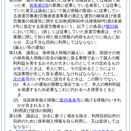
第10条
個人情報の取扱いに従事する職員若しくは職員であ
った者、
前条第2項
の業務に従事している者若しくは従事し
ていた者又は議会において個人情報の取扱いに従事してい
る派遣労働者
(労働者派遣事業の適正な運営の確保及び派遣
労働者の保護等に関する法律
(昭和60年法律第88号)
第2条第
2号に規定する派遣労働者をいう。以下この条及び
第53条
において同じ。)
若しくは従事していた派遣労働者は、その
業務に関して知り得た個人情報の内容をみだりに他人に知
らせ、又は不当な目的に利用してはならない。
(漏えい等の通知)
第11条
議長は、保有個人情報の漏えい、滅失、毀損その他
の保有個人情報の安全の確保に係る事態であって個人の権
利利益を害するおそれが大きいものとしてその定めるもの
が生じたときは、本人に対し、その定めるところにより、
当該事態が生じた旨を通知しなければならない。
ただし、
次の各号
のいずれかに該当するときは、この限りでない。
(1)
本人への通知が困難な場合であって、本人の権利利益
を保護するため必要なこれに代わるべき措置をとると
き。
(2)
当該保有個人情報に
第20条各号
に掲げる情報のいずれ
かが含まれるとき。
(利用及び提供の制限)
第12条
議会は、法令に基づく場合を除き、利用目的以外の
目的のために保有個人情報を自ら利用し、又は提供しては
ならない。