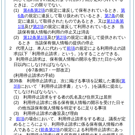
ときは、この限りでない。
(1)
第4条第2項
の規定に違反して保有されているとき、
第
6条
の規定に違反して取り扱われているとき、
第7条
の規
定に違反して取得されたものであるとき、又は
第12条第
1項
及び
第2項
の規定に違反して利用されているとき 当
該保有個人情報の利用の停止又は消去
(2)
第12条第1項
及び
第2項
の規定に違反して提供されてい
るとき 当該保有個人情報の提供の停止
2
代理人は、本人に代わって
前項
の規定による利用停止の請
求
(以下「利用停止請求」という。)
をすることができる。
3
利用停止請求は、保有個人情報の開示を受けた日から90
日以内にしなければならない。
(令7条例17・一部改正)
(利用停止請求の手続)
第39条
利用停止請求は、次に掲げる事項を記載した書面
(
第
3項
において「利用停止請求書」という。)
を議長に提出し
てしなければならない。
(1)
利用停止請求をする者の氏名及び住所又は居所
(2)
利用停止請求に係る保有個人情報の開示を受けた日そ
の他当該保有個人情報を特定するに足りる事項
(3)
利用停止請求の趣旨及び理由
2
前項
の場合において、利用停止請求をする者は、議長が定
めるところにより、利用停止請求に係る保有個人情報の本
人であること
(
前条第2項
の規定による利用停止請求にあっ