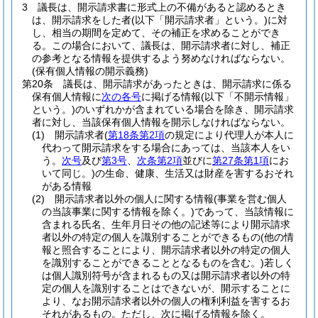
3
議長は、開示請求書に形式上の不備があると認めるとき
は、開示請求をした者
(以下「開示請求者」という。)
に対
し、相当の期間を定めて、その補正を求めることができ
る。
この場合において、議長は、開示請求者に対し、補正
の参考となる情報を提供するよう努めなければならない。
(保有個人情報の開示義務)
第20条
議長は、開示請求があったときは、開示請求に係る
保有個人情報に
次の各号
に掲げる情報
(以下「不開示情報」
という。)
のいずれかが含まれている場合を除き、開示請求
者に対し、当該保有個人情報を開示しなければならない。
(1)
開示請求者
(
第18条第2項
の規定により代理人が本人に
代わって開示請求をする場合にあっては、当該本人をい
う。
次号
及び
第3号
、
次条第2項
並びに
第27条第1項
にお
いて同じ。)
の生命、健康、生活又は財産を害するおそれ
がある情報
(2)
開示請求者以外の個人に関する情報
(事業を営む個人
の当該事業に関する情報を除く。)
であって、当該情報に
含まれる氏名、生年月日その他の記述等により開示請求
者以外の特定の個人を識別することができるもの
(他の情
報と照合することにより、開示請求者以外の特定の個人
を識別することができることとなるものを含む。)
若しく
は個人識別符号が含まれるもの又は開示請求者以外の特
定の個人を識別することはできないが、開示することに
より、なお開示請求者以外の個人の権利利益を害するお
それがあるもの。
ただし、次に掲げる情報を除く。