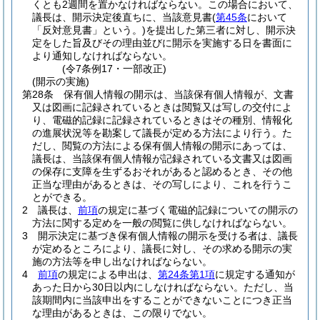
くとも2週間を置かなければならない。
この場合において、
議長は、開示決定後直ちに、当該意見書
(
第45条
において
「反対意見書」という。)
を提出した第三者に対し、開示決
定をした旨及びその理由並びに開示を実施する日を書面に
より通知しなければならない。
(令7条例17・一部改正)
(開示の実施)
第28条
保有個人情報の開示は、当該保有個人情報が、文書
又は図画に記録されているときは閲覧又は写しの交付によ
り、電磁的記録に記録されているときはその種別、情報化
の進展状況等を勘案して議長が定める方法により行う。
た
だし、閲覧の方法による保有個人情報の開示にあっては、
議長は、当該保有個人情報が記録されている文書又は図画
の保存に支障を生ずるおそれがあると認めるとき、その他
正当な理由があるときは、その写しにより、これを行うこ
とができる。
2
議長は、
前項
の規定に基づく電磁的記録についての開示の
方法に関する定めを一般の閲覧に供しなければならない。
3
開示決定に基づき保有個人情報の開示を受ける者は、議長
が定めるところにより、議長に対し、その求める開示の実
施の方法等を申し出なければならない。
4
前項
の規定による申出は、
第24条第1項
に規定する通知が
あった日から30日以内にしなければならない。
ただし、当
該期間内に当該申出をすることができないことにつき正当
な理由があるときは、この限りでない。