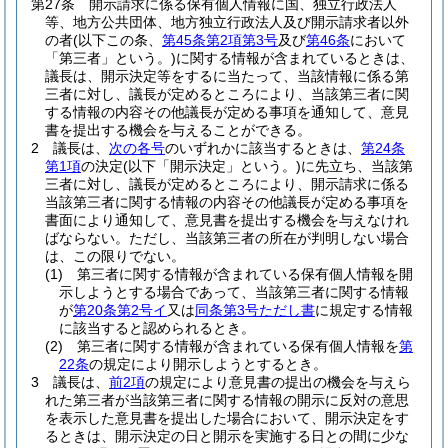
第27条
開示請求に係る保有個人情報に国、独立行政法人
等、地方公共団体、地方独立行政法人及び開示請求者以外
の者
(以下この条、
第45条第2項第3号
及び
第46条
において
「第三者」という。)
に関する情報が含まれているときは、
議長は、開示決定等をするに当たって、当該情報に係る第
三者に対し、議長が定めるところにより、当該第三者に関
する情報の内容その他議長が定める事項を通知して、意見
書を提出する機会を与えることができる。
2
議長は、
次の各号
のいずれかに該当するときは、
第24条
第1項
の決定
(以下「開示決定」という。)
に先立ち、当該第
三者に対し、議長が定めるところにより、開示請求に係る
当該第三者に関する情報の内容その他議長が定める事項を
書面により通知して、意見書を提出する機会を与えなけれ
ばならない。
ただし、当該第三者の所在が判明しない場合
は、この限りでない。
(1)
第三者に関する情報が含まれている保有個人情報を開
示しようとする場合であって、当該第三者に関する情報
が
第20条第2号イ
又は
同条第3号ただし書
に規定する情報
に該当すると認められるとき。
(2)
第三者に関する情報が含まれている保有個人情報を
第
22条
の規定により開示しようとするとき。
3
議長は、
前2項
の規定により意見書の提出の機会を与えら
れた第三者が当該第三者に関する情報の開示に反対の意思
を表示した意見書を提出した場合において、開示決定をす
るときは、開示決定の日と開示を実施する日との間に少な