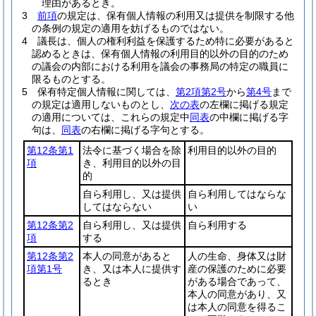
理由があるとき。
3
前項
の規定は、保有個人情報の利用又は提供を制限する他
の条例の規定の適用を妨げるものではない。
4
議長は、個人の権利利益を保護するため特に必要があると
認めるときは、保有個人情報の利用目的以外の目的のため
の議会の内部における利用を議会の事務局の特定の職員に
限るものとする。
5
保有特定個人情報に関しては、
第2項第2号
から
第4号
まで
の規定は適用しないものとし、
次の表
の左欄に掲げる規定
の適用については、これらの規定中
同表
の中欄に掲げる字
句は、
同表
の右欄に掲げる字句とする。
第12条第1
法令に基づく場合を除
利用目的以外の目的
項
き、利用目的以外の目
的
自ら利用し、又は提供
自ら利用してはならな
してはならない
い
第12条第2
自ら利用し、又は提供
自ら利用する
項
する
第12条第2
本人の同意があると
人の生命、身体又は財
項第1号
き、又は本人に提供す
産の保護のために必要
るとき
がある場合であって、
本人の同意があり、又
は本人の同意を得るこ