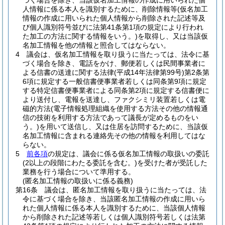
づく場合を除き、当該仮名加工情報の作成に用いられた個
人情報に係る本人を識別するために、削除情報等
(仮名加工
情報の作成に用いられた個人情報から削除された記述等及
び個人識別符号並びに法第41条第1項の規定により行われ
た加工の方法に関する情報をいう。)
を取得し、又は当該仮
名加工情報を他の情報と照合してはならない。
4
議会は、仮名加工情報を取り扱うに当たっては、法令に基
づく場合を除き、電話をかけ、郵便若しくは民間事業者に
よる信書の送達に関する法律
(平成14年法律第99号)
第2条第
6項に規定する一般信書便事業者若しくは同条第9項に規定
する特定信書便事業者による同条第2項に規定する信書便に
より送付し、電報を送達し、ファクシミリ装置若しくは電
磁的方法
(電子情報処理組織を使用する方法その他の情報通
信の技術を利用する方法であって議長が定めるものをい
う。)
を用いて送信し、又は住居を訪問するために、当該仮
名加工情報に含まれる連絡先その他の情報を利用してはな
らない。
5
前各項
の規定は、議会に係る仮名加工情報の取扱いの委託
(2以上の段階にわたる委託を含む。)
を受けた者が受託した
業務を行う場合について準用する。
(匿名加工情報の取扱いに係る義務)
第16条
議会は、匿名加工情報を取り扱うに当たっては、法
令に基づく場合を除き、当該匿名加工情報の作成に用いら
れた個人情報に係る本人を識別するために、当該個人情報
から削除された記述等若しくは個人識別符号若しくは法第