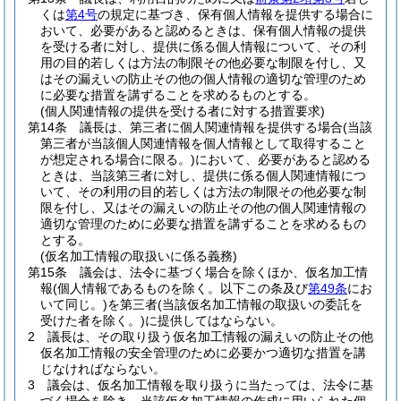
くは
第4号
の規定に基づき、保有個人情報を提供する場合に
おいて、必要があると認めるときは、保有個人情報の提供
を受ける者に対し、提供に係る個人情報について、その利
用の目的若しくは方法の制限その他必要な制限を付し、又
はその漏えいの防止その他の個人情報の適切な管理のため
に必要な措置を講ずることを求めるものとする。
(個人関連情報の提供を受ける者に対する措置要求)
第14条
議長は、第三者に個人関連情報を提供する場合
(当該
第三者が当該個人関連情報を個人情報として取得すること
が想定される場合に限る。)
において、必要があると認める
ときは、当該第三者に対し、提供に係る個人関連情報につ
いて、その利用の目的若しくは方法の制限その他必要な制
限を付し、又はその漏えいの防止その他の個人関連情報の
適切な管理のために必要な措置を講ずることを求めるもの
とする。
(仮名加工情報の取扱いに係る義務)
第15条
議会は、法令に基づく場合を除くほか、仮名加工情
報
(個人情報であるものを除く。以下この条及び
第49条
にお
いて同じ。)
を第三者
(当該仮名加工情報の取扱いの委託を
受けた者を除く。)
に提供してはならない。
2
議長は、その取り扱う仮名加工情報の漏えいの防止その他
仮名加工情報の安全管理のために必要かつ適切な措置を講
じなければならない。
3
議会は、仮名加工情報を取り扱うに当たっては、法令に基