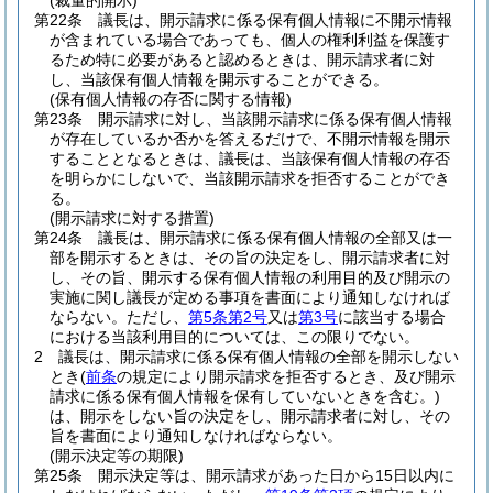
(裁量的開示)
第22条
議長は、開示請求に係る保有個人情報に不開示情報
が含まれている場合であっても、個人の権利利益を保護す
るため特に必要があると認めるときは、開示請求者に対
し、当該保有個人情報を開示することができる。
(保有個人情報の存否に関する情報)
第23条
開示請求に対し、当該開示請求に係る保有個人情報
が存在しているか否かを答えるだけで、不開示情報を開示
することとなるときは、議長は、当該保有個人情報の存否
を明らかにしないで、当該開示請求を拒否することができ
る。
(開示請求に対する措置)
第24条
議長は、開示請求に係る保有個人情報の全部又は一
部を開示するときは、その旨の決定をし、開示請求者に対
し、その旨、開示する保有個人情報の利用目的及び開示の
実施に関し議長が定める事項を書面により通知しなければ
ならない。
ただし、
第5条第2号
又は
第3号
に該当する場合
における当該利用目的については、この限りでない。
2
議長は、開示請求に係る保有個人情報の全部を開示しない
とき
(
前条
の規定により開示請求を拒否するとき、及び開示
請求に係る保有個人情報を保有していないときを含む。)
は、開示をしない旨の決定をし、開示請求者に対し、その
旨を書面により通知しなければならない。
(開示決定等の期限)
第25条
開示決定等は、開示請求があった日から15日以内に