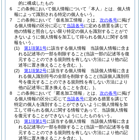
的に構成したもの
6
この条例において個人情報について「本人」とは、個人情
報によって識別される特定の個人をいう。
7
この条例において「仮名加工情報」とは、
次の各号
に掲げ
る個人情報の区分に応じて
当該各号
に定める措置を講じて
他の情報と照合しない限り特定の個人を識別することがで
きないように個人情報を加工して得られる個人に関する情
報をいう。
(1)
第1項第1号
に該当する個人情報 当該個人情報に含ま
れる記述等の一部を削除すること
(当該一部の記述等を復
元することのできる規則性を有しない方法により他の記
述等に置き換えることを含む。)
。
(2)
第1項第2号
に該当する個人情報 当該個人情報に含ま
れる個人識別符号の全部を削除すること
(当該個人識別符
号を復元することのできる規則性を有しない方法により
他の記述等に置き換えることを含む。)
。
8
この条例において「匿名加工情報」とは、
次の各号
に掲げ
る個人情報の区分に応じて
当該各号
に定める措置を講じて
特定の個人を識別することができないように個人情報を加
工して得られる個人に関する情報であって、当該個人情報
を復元することができないようにしたものをいう。
(1)
第1項第1号
に該当する個人情報 当該個人情報に含ま
れる記述等の一部を削除すること
(当該一部の記述等を復
元することのできる規則性を有しない方法により他の記
述等に置き換えることを含む。)
。