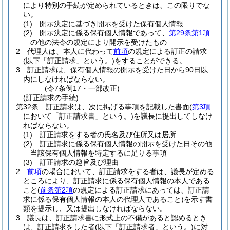
により特別の手続が定められているときは、この限りでな
い。
(1)
開示決定に基づき開示を受けた保有個人情報
(2)
開示決定に係る保有個人情報であって、
第29条第1項
の他の法令の規定により開示を受けたもの
2
代理人は、本人に代わって
前項
の規定による訂正の請求
(以下「訂正請求」という。)
をすることができる。
3
訂正請求は、保有個人情報の開示を受けた日から90日以
内にしなければならない。
(令7条例17・一部改正)
(訂正請求の手続)
第32条
訂正請求は、次に掲げる事項を記載した書面
(
第3項
において「訂正請求書」という。)
を議長に提出してしなけ
ればならない。
(1)
訂正請求をする者の氏名及び住所又は居所
(2)
訂正請求に係る保有個人情報の開示を受けた日その他
当該保有個人情報を特定するに足りる事項
(3)
訂正請求の趣旨及び理由
2
前項
の場合において、訂正請求をする者は、議長が定める
ところにより、訂正請求に係る保有個人情報の本人である
こと
(
前条第2項
の規定による訂正請求にあっては、訂正請
求に係る保有個人情報の本人の代理人であること)
を示す書
類を提示し、又は提出しなければならない。
3
議長は、訂正請求書に形式上の不備があると認めるとき
は、訂正請求をした者
(以下「訂正請求者」という。)
に対