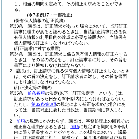
し、相当の期間を定めて、その補正を求めることができ
る。
(令7条例17・一部改正)
(保有個人情報の訂正義務)
第33条
議長は、訂正請求があった場合において、当該訂正
請求に理由があると認めるときは、当該訂正請求に係る保
有個人情報の利用目的の達成に必要な範囲内で、当該保有
個人情報の訂正をしなければならない。
(訂正請求に対する措置)
第34条
議長は、訂正請求に係る保有個人情報の訂正をする
ときは、その旨の決定をし、訂正請求者に対し、その旨を
書面により通知しなければならない。
2
議長は、訂正請求に係る保有個人情報の訂正をしないとき
は、その旨の決定をし、訂正請求者に対し、その旨を書面
により通知しなければならない。
(訂正決定等の期限)
第35条
前条各項
の決定
(以下「訂正決定等」という。)
は、
訂正請求があった日から30日以内にしなければならない。
ただし、
第32条第3項
の規定により補正を求めた場合にあ
っては、当該補正に要した日数は、当該期間に算入しな
い。
2
前項
の規定にかかわらず、議長は、事務処理上の困難その
他正当な理由があるときは、
同項
に規定する期間を30日以
内に限り延長することができる。
この場合において、議長
は、訂正請求者に対し、遅滞なく、延長後の期間及び延長