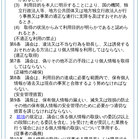
(3)
利用目的を本人に明示することにより、国の機関、独
立行政法人等、地方公共団体又は地方独立行政法人が行
う事務又は事業の適正な遂行に支障を及ぼすおそれがあ
るとき。
(4)
取得の状況からみて利用目的が明らかであると認めら
れるとき。
(不適正な利用の禁止)
第6条
議会は、違法又は不当な行為を助長し、又は誘発する
おそれがある方法により個人情報を利用してはならない。
(適正な取得)
第7条
議会は、偽りその他不正の手段により個人情報を取得
してはならない。
(正確性の確保)
第8条
議会は、利用目的の達成に必要な範囲内で、保有個人
情報が過去又は現在の事実と合致するよう努めなければな
らない。
(安全管理措置)
第9条
議長は、保有個人情報の漏えい、滅失又は毀損の防止
その他の保有個人情報の安全管理のために必要かつ適切な
措置を講じなければならない。
2
前項
の規定は、議会に係る個人情報の取扱いの委託
(2以上
の段階にわたる委託を含む。)
を受けた者が受託した業務を
行う場合における個人情報の取扱いについて準用する。
(従事者の義務)