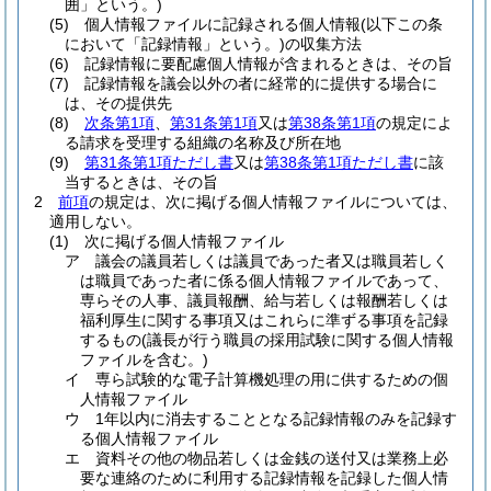
囲」という。)
(5)
個人情報ファイルに記録される個人情報
(以下この条
において「記録情報」という。)
の収集方法
(6)
記録情報に要配慮個人情報が含まれるときは、その旨
(7)
記録情報を議会以外の者に経常的に提供する場合に
は、その提供先
(8)
次条第1項
、
第31条第1項
又は
第38条第1項
の規定によ
る請求を受理する組織の名称及び所在地
(9)
第31条第1項ただし書
又は
第38条第1項ただし書
に該
当するときは、その旨
2
前項
の規定は、次に掲げる個人情報ファイルについては、
適用しない。
(1)
次に掲げる個人情報ファイル
ア
議会の議員若しくは議員であった者又は職員若しく
は職員であった者に係る個人情報ファイルであって、
専らその人事、議員報酬、給与若しくは報酬若しくは
福利厚生に関する事項又はこれらに準ずる事項を記録
するもの
(議長が行う職員の採用試験に関する個人情報
ファイルを含む。)
イ
専ら試験的な電子計算機処理の用に供するための個
人情報ファイル
ウ
1年以内に消去することとなる記録情報のみを記録す
る個人情報ファイル
エ
資料その他の物品若しくは金銭の送付又は業務上必
要な連絡のために利用する記録情報を記録した個人情