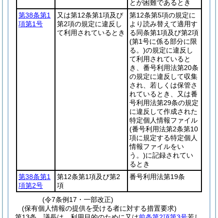
とが困難であるとき
第38条第1
又は第12条第1項及び
第12条第5項の規定に
項第1号
第2項の規定に違反し
より読み替えて適用す
て利用されているとき
る同条第1項及び第2項
(第1号に係る部分に限
る。)
の規定に違反し
て利用されていると
き、番号利用法第20条
の規定に違反して収集
され、若しくは保管さ
れているとき、又は番
号利用法第29条の規定
に違反して作成された
特定個人情報ファイル
(番号利用法第2条第10
項に規定する特定個人
情報ファイルをい
う。)
に記録されてい
るとき
第38条第1
第12条第1項及び第2
番号利用法第19条
項第2号
項
(令7条例17・一部改正)
(保有個人情報の提供を受ける者に対する措置要求)
第13条
議長は、利用目的のために又は
前条第2項第3号
若し