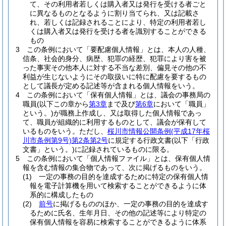
て、その利用者若しくは購入者又は発行を受ける者ごと
に異なるものとなるように割り当てられ、又は記載さ
れ、若しくは記録されることにより、特定の利用者若し
くは購入者又は発行を受ける者を識別することができる
もの
3
この条例において「要配慮個人情報」とは、本人の人種、
信条、社会的身分、病歴、犯罪の経歴、犯罪により害を被
った事実その他本人に対する不当な差別、偏見その他の不
利益が生じないようにその取扱いに特に配慮を要するもの
として議長が定める記述等が含まれる個人情報をいう。
4
この条例において「保有個人情報」とは、議会の事務局の
職員
(以下この章から
第3章
まで及び
第6章
において「職員」
という。)
が職務上作成し、又は取得した個人情報であっ
て、職員が組織的に利用するものとして、議会が保有して
いるものをいう。
ただし、
桜川市情報公開条例
(平成17年桜
川市条例第9号)
第2条第2号
に規定する行政文書
(以下「行政
文書」という。)
に記録されているものに限る。
5
この条例において「個人情報ファイル」とは、保有個人情
報を含む情報の集合物であって、次に掲げるものをいう。
(1)
一定の事務の目的を達成するために特定の保有個人情
報を電子計算機を用いて検索することができるように体
系的に構成したもの
(2)
前号
に掲げるもののほか、一定の事務の目的を達成す
るために氏名、生年月日、その他の記述等により特定の
保有個人情報を容易に検索することができるように体系