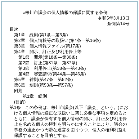
○桜川市議会の個人情報の保護に関する条例
令和5年3月13日
条例第14号
目次
第1章
総則
(第1条―第3条)
第2章
個人情報等の取扱い
(第4条―第16条)
第3章
個人情報ファイル
(第17条)
第4章
開示、訂正及び利用停止等
第1節
開示
(第18条―第30条)
第2節
訂正
(第31条―第37条)
第3節
利用停止
(第38条―第43条)
第4節
審査請求
(第44条―第46条)
第5章
雑則
(第47条―第52条)
第6章
罰則
(第53条―第57条)
附則
第1章
総則
(目的)
第1条
この条例は、桜川市議会
(以下「議会」という。)
にお
ける個人情報の適正な取扱いに関し必要な事項を定めると
ともに、議会が保有する個人情報の開示、訂正及び利用停
止を求める個人の権利を明らかにすることにより、議会の
事務の適正かつ円滑な運営を図りつつ、個人の権利利益を
保護することを目的とする。