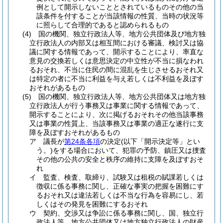
例として開示しないこととされているものその他の当
該条件を付することが当該情報の性質、当時の状況等
に照らして合理的であると認められるもの
(4)
国の機関、独立行政法人等、地方公共団体及び地方独
立行政法人の内部又は相互間における審議、検討又は協
議に関する情報であって、開示することにより、率直な
意見の交換若しくは意思決定の中立性が不当に損なわれ
るおそれ、不当に住民の間に混乱を生じさせるおそれ又
は特定の者に不当に利益を与え若しくは不利益を及ぼす
おそれがあるもの
(5)
国の機関、独立行政法人等、地方公共団体又は地方独
立行政法人が行う事務又は事業に関する情報であって、
開示することにより、次に掲げるおそれその他当該事務
又は事業の性質上、当該事務又は事業の適正な遂行に支
障を及ぼすおそれがあるもの
ア
議長が
第24条各項
の決定
(以下「開示決定等」とい
う。)
をする場合において、犯罪の予防、鎮圧又は捜査
その他の公共の安全と秩序の維持に支障を及ぼすおそ
れ
イ
監査、検査、取締り、試験又は租税の賦課若しくは
徴収に係る事務に関し、正確な事実の把握を困難にす
るおそれ又は違法若しくは不当な行為を容易にし、若
しくはその発見を困難にするおそれ
ウ
契約、交渉又は争訟に係る事務に関し、国、独立行
政法人等、地方公共団体又は地方独立行政法人の財産