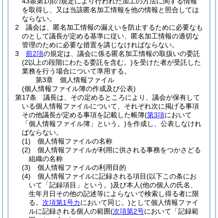
43条第1項の規定により行われた加工の方法に関する情報
を取得し、又は当該匿名加工情報を他の情報と照合しては
ならない。
2
議会は、匿名加工情報の漏えいを防止するために必要なも
のとして議長が定める基準に従い、匿名加工情報の適切な
管理のために必要な措置を講じなければならない。
3
前2項
の規定は、議会に係る匿名加工情報の取扱いの委託
(2以上の段階にわたる委託を含む。)
を受けた者が受託した
業務を行う場合について準用する。
第3章
個人情報ファイル
(個人情報ファイル簿の作成及び公表)
第17条
議長は、その定めるところにより、議会が保有して
いる個人情報ファイルについて、それぞれ次に掲げる事項
その他議長が定める事項を記載した帳簿
(
第3項
において
「個人情報ファイル簿」という。)
を作成し、公表しなけれ
ばならない。
(1)
個人情報ファイルの名称
(2)
個人情報ファイルが利用に供される事務をつかさどる
組織の名称
(3)
個人情報ファイルの利用目的
(4)
個人情報ファイルに記録される項目
(以下この条にお
いて「記録項目」という。)
及び本人
(他の個人の氏名、
生年月日その他の記述等によらないで検索し得る者に限
る。
次項第1号カ
において同じ。)
として個人情報ファイ
ルに記録される個人の範囲
(
次項第2号
において「記録範