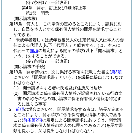
(令7条例17・一部改正)
第4章
開示、訂正及び利用停止等
第1節
開示
(開示請求権)
第18条
何人も、この条例の定めるところにより、議長に対
し、自己を本人とする保有個人情報の開示を請求すること
ができる。
2
未成年者若しくは成年被後見人の法定代理人又は本人の委
任による代理人
(以下「代理人」と総称する。)
は、本人に
代わって
前項
の規定による開示の請求
(以下「開示請求」と
いう。)
をすることができる。
(令7条例17・一部改正)
(開示請求の手続)
第19条
開示請求は、次に掲げる事項を記載した書面
(
第3項
において「開示請求書」という。)
を議長に提出してしなけ
ればならない。
(1)
開示請求をする者の氏名及び住所又は居所
(2)
開示請求に係る保有個人情報が記録されている行政文
書の名称その他の開示請求に係る保有個人情報を特定す
るに足りる事項
2
前項
の場合において、開示請求をする者は、議長が定める
ところにより、開示請求に係る保有個人情報の本人である
こと
(
前条第2項
の規定による開示請求にあっては、開示請
求に係る保有個人情報の本人の代理人であること)
を示す書
類を提示し、又は提出しなければならない。