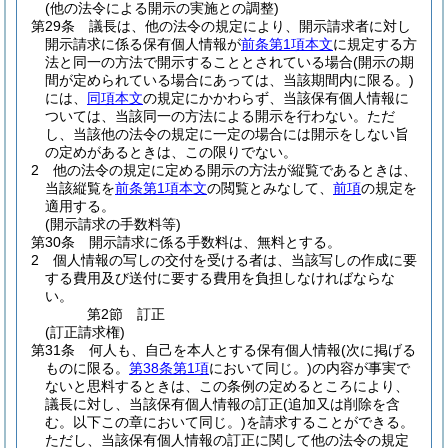
(他の法令による開示の実施との調整)
第29条
議長は、他の法令の規定により、開示請求者に対し
開示請求に係る保有個人情報が
前条第1項本文
に規定する方
法と同一の方法で開示することとされている場合
(開示の期
間が定められている場合にあっては、当該期間内に限る。)
には、
同項本文
の規定にかかわらず、当該保有個人情報に
ついては、当該同一の方法による開示を行わない。
ただ
し、当該他の法令の規定に一定の場合には開示をしない旨
の定めがあるときは、この限りでない。
2
他の法令の規定に定める開示の方法が縦覧であるときは、
当該縦覧を
前条第1項本文
の閲覧とみなして、
前項
の規定を
適用する。
(開示請求の手数料等)
第30条
開示請求に係る手数料は、無料とする。
2
個人情報の写しの交付を受ける者は、当該写しの作成に要
する費用及び送付に要する費用を負担しなければならな
い。
第2節
訂正
(訂正請求権)
第31条
何人も、自己を本人とする保有個人情報
(次に掲げる
ものに限る。
第38条第1項
において同じ。)
の内容が事実で
ないと思料するときは、この条例の定めるところにより、
議長に対し、当該保有個人情報の訂正
(追加又は削除を含
む。以下この章において同じ。)
を請求することができる。
ただし、当該保有個人情報の訂正に関して他の法令の規定