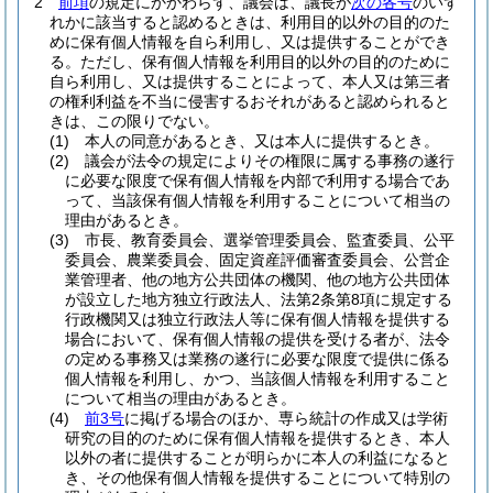
2
前項
の規定にかかわらず、議会は、議長が
次の各号
のいず
れかに該当すると認めるときは、利用目的以外の目的のた
めに保有個人情報を自ら利用し、又は提供することができ
る。
ただし、保有個人情報を利用目的以外の目的のために
自ら利用し、又は提供することによって、本人又は第三者
の権利利益を不当に侵害するおそれがあると認められると
きは、この限りでない。
(1)
本人の同意があるとき、又は本人に提供するとき。
(2)
議会が法令の規定によりその権限に属する事務の遂行
に必要な限度で保有個人情報を内部で利用する場合であ
って、当該保有個人情報を利用することについて相当の
理由があるとき。
(3)
市長、教育委員会、選挙管理委員会、監査委員、公平
委員会、農業委員会、固定資産評価審査委員会、公営企
業管理者、他の地方公共団体の機関、他の地方公共団体
が設立した地方独立行政法人、法第2条第8項に規定する
行政機関又は独立行政法人等に保有個人情報を提供する
場合において、保有個人情報の提供を受ける者が、法令
の定める事務又は業務の遂行に必要な限度で提供に係る
個人情報を利用し、かつ、当該個人情報を利用すること
について相当の理由があるとき。
(4)
前3号
に掲げる場合のほか、専ら統計の作成又は学術
研究の目的のために保有個人情報を提供するとき、本人
以外の者に提供することが明らかに本人の利益になると
き、その他保有個人情報を提供することについて特別の