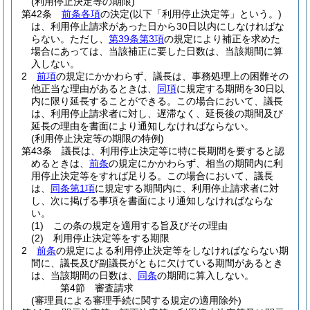
(利用停止決定等の期限)
第42条
前条各項
の決定
(以下「利用停止決定等」という。)
は、利用停止請求があった日から30日以内にしなければな
らない。
ただし、
第39条第3項
の規定により補正を求めた
場合にあっては、当該補正に要した日数は、当該期間に算
入しない。
2
前項
の規定にかかわらず、議長は、事務処理上の困難その
他正当な理由があるときは、
同項
に規定する期間を30日以
内に限り延長することができる。
この場合において、議長
は、利用停止請求者に対し、遅滞なく、延長後の期間及び
延長の理由を書面により通知しなければならない。
(利用停止決定等の期限の特例)
第43条
議長は、利用停止決定等に特に長期間を要すると認
めるときは、
前条
の規定にかかわらず、相当の期間内に利
用停止決定等をすれば足りる。
この場合において、議長
は、
同条第1項
に規定する期間内に、利用停止請求者に対
し、次に掲げる事項を書面により通知しなければならな
い。
(1)
この条の規定を適用する旨及びその理由
(2)
利用停止決定等をする期限
2
前条
の規定による利用停止決定等をしなければならない期
間に、議長及び副議長がともに欠けている期間があるとき
は、当該期間の日数は、
同条
の期間に算入しない。
第4節
審査請求
(審理員による審理手続に関する規定の適用除外)