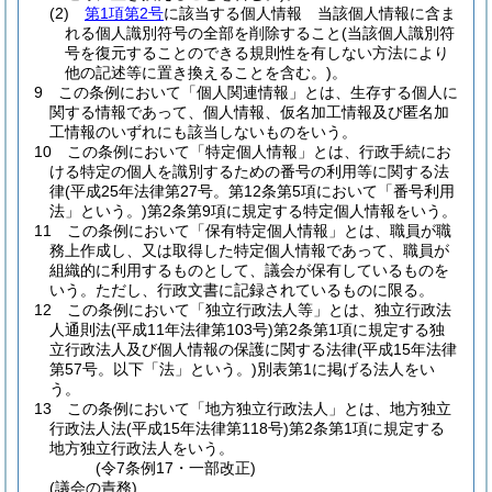
(2)
第1項第2号
に該当する個人情報 当該個人情報に含ま
れる個人識別符号の全部を削除すること
(当該個人識別符
号を復元することのできる規則性を有しない方法により
他の記述等に置き換えることを含む。)
。
9
この条例において「個人関連情報」とは、生存する個人に
関する情報であって、個人情報、仮名加工情報及び匿名加
工情報のいずれにも該当しないものをいう。
10
この条例において「特定個人情報」とは、行政手続にお
ける特定の個人を識別するための番号の利用等に関する法
律
(平成25年法律第27号。第12条第5項において「番号利用
法」という。)
第2条第9項に規定する特定個人情報をいう。
11
この条例において「保有特定個人情報」とは、職員が職
務上作成し、又は取得した特定個人情報であって、職員が
組織的に利用するものとして、議会が保有しているものを
いう。
ただし、行政文書に記録されているものに限る。
12
この条例において「独立行政法人等」とは、独立行政法
人通則法
(平成11年法律第103号)
第2条第1項に規定する独
立行政法人及び個人情報の保護に関する法律
(平成15年法律
第57号。以下「法」という。)
別表第1に掲げる法人をい
う。
13
この条例において「地方独立行政法人」とは、地方独立
行政法人法
(平成15年法律第118号)
第2条第1項に規定する
地方独立行政法人をいう。
(令7条例17・一部改正)
(議会の責務)