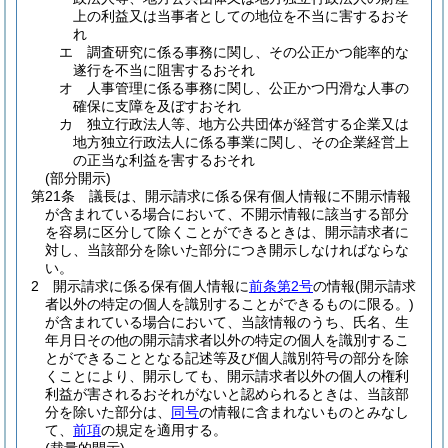
上の利益又は当事者としての地位を不当に害するおそ
れ
エ
調査研究に係る事務に関し、その公正かつ能率的な
遂行を不当に阻害するおそれ
オ
人事管理に係る事務に関し、公正かつ円滑な人事の
確保に支障を及ぼすおそれ
カ
独立行政法人等、地方公共団体が経営する企業又は
地方独立行政法人に係る事業に関し、その企業経営上
の正当な利益を害するおそれ
(部分開示)
第21条
議長は、開示請求に係る保有個人情報に不開示情報
が含まれている場合において、不開示情報に該当する部分
を容易に区分して除くことができるときは、開示請求者に
対し、当該部分を除いた部分につき開示しなければならな
い。
2
開示請求に係る保有個人情報に
前条第2号
の情報
(開示請求
者以外の特定の個人を識別することができるものに限る。)
が含まれている場合において、当該情報のうち、氏名、生
年月日その他の開示請求者以外の特定の個人を識別するこ
とができることとなる記述等及び個人識別符号の部分を除
くことにより、開示しても、開示請求者以外の個人の権利
利益が害されるおそれがないと認められるときは、当該部
分を除いた部分は、
同号
の情報に含まれないものとみなし
て、
前項
の規定を適用する。