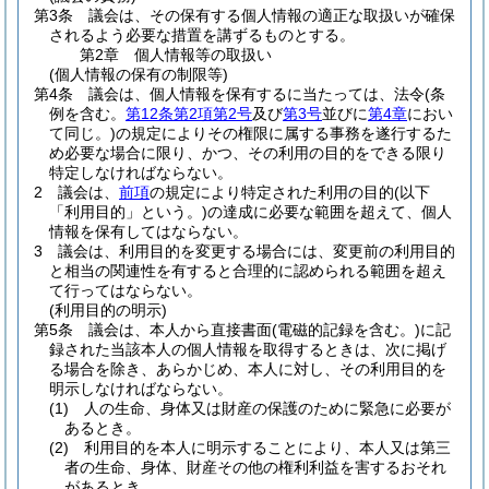
第3条
議会は、その保有する個人情報の適正な取扱いが確保
されるよう必要な措置を講ずるものとする。
第2章
個人情報等の取扱い
(個人情報の保有の制限等)
第4条
議会は、個人情報を保有するに当たっては、法令
(条
例を含む。
第12条第2項第2号
及び
第3号
並びに
第4章
におい
て同じ。)
の規定によりその権限に属する事務を遂行するた
め必要な場合に限り、かつ、その利用の目的をできる限り
特定しなければならない。
2
議会は、
前項
の規定により特定された利用の目的
(以下
「利用目的」という。)
の達成に必要な範囲を超えて、個人
情報を保有してはならない。
3
議会は、利用目的を変更する場合には、変更前の利用目的
と相当の関連性を有すると合理的に認められる範囲を超え
て行ってはならない。
(利用目的の明示)
第5条
議会は、本人から直接書面
(電磁的記録を含む。)
に記
録された当該本人の個人情報を取得するときは、次に掲げ
る場合を除き、あらかじめ、本人に対し、その利用目的を
明示しなければならない。
(1)
人の生命、身体又は財産の保護のために緊急に必要が
あるとき。
(2)
利用目的を本人に明示することにより、本人又は第三
者の生命、身体、財産その他の権利利益を害するおそれ
があるとき。