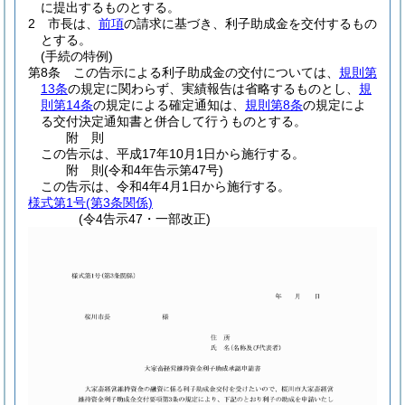
に提出するものとする。
2
市長は、
前項
の請求に基づき、利子助成金を交付するもの
とする。
(手続の特例)
第8条
この告示による利子助成金の交付については、
規則第
13条
の規定に関わらず、実績報告は省略するものとし、
規
則第14条
の規定による確定通知は、
規則第8条
の規定によ
る交付決定通知書と併合して行うものとする。
附
則
この告示は、平成17年10月1日から施行する。
附
則
(令和4年
告示第47号)
この告示は、令和4年4月1日から施行する。
様式第1号
(第3条関係)
(令4告示47・一部改正)