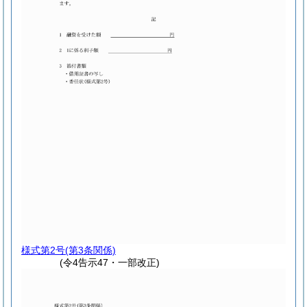
様式第2号
(第3条関係)
(令4告示47・一部改正)