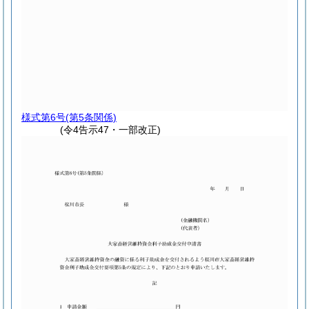
様式第6号
(第5条関係)
(令4告示47・一部改正)