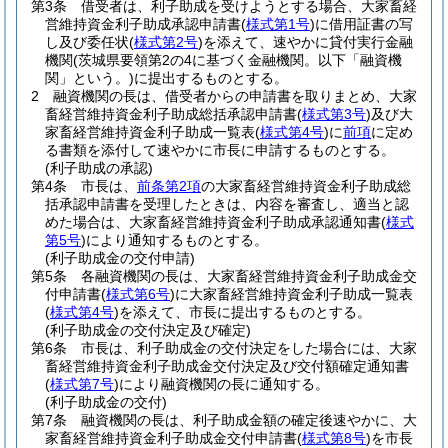
第3条
借受者は、利子助成を受けようとする場合、大家畜経
営維持資金利子助成承認申請書
(
様式第1号
)
に借用証書の写
し及び委任状
(
様式第2号
)
を添えて、速やかに貸付実行金融
機関
(茨城県要領第2の4に基づく金融機関。以下「融資機
関」という。)
に提出するものとする。
2
融資機関の長は、借受者からの申請書を取りまとめ、大家
畜経営維持資金利子助成総括承認申請書
(
様式第3号
)
及び大
家畜経営維持資金利子助成一覧表
(
様式第4号
)
に
前項
に定め
る書類を添付して速やかに市長に申請するものとする。
(利子助成の承認)
第4条
市長は、
前条第2項
の大家畜経営維持資金利子助成総
括承認申請書を受理したときは、内容を審査し、適当と認
めた場合は、大家畜経営維持資金利子助成承認通知書
(
様式
第5号
)
により通知するものとする。
(利子助成金の交付申請)
第5条
各融資機関の長は、大家畜経営維持資金利子助成金交
付申請書
(
様式第6号
)
に大家畜経営維持資金利子助成一覧表
(
様式第4号
)
を添えて、市長に提出するものとする。
(利子助成金の交付決定及び確定)
第6条
市長は、利子助成金の交付決定をした場合には、大家
畜経営維持資金利子助成金交付決定及び交付額確定通知書
(
様式第7号
)
により融資機関の長に通知する。
(利子助成金の交付)
第7条
融資機関の長は、利子助成金額の確定後速やかに、大
家畜経営維持資金利子助成金交付申請書
(
様式第8号
)
を市長