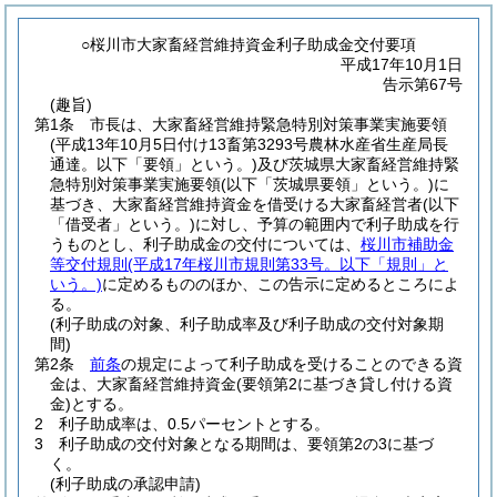
○桜川市大家畜経営維持資金利子助成金交付要項
平成17年10月1日
告示第67号
(趣旨)
第1条
市長は、大家畜経営維持緊急特別対策事業実施要領
(平成13年10月5日付け13畜第3293号農林水産省生産局長
通達。以下「要領」という。)
及び茨城県大家畜経営維持緊
急特別対策事業実施要領
(以下「茨城県要領」という。)
に
基づき、大家畜経営維持資金を借受ける大家畜経営者
(以下
「借受者」という。)
に対し、予算の範囲内で利子助成を行
うものとし、利子助成金の交付については、
桜川市補助金
等交付規則
(平成17年桜川市規則第33号。以下「規則」と
いう。)
に定めるもののほか、この告示に定めるところによ
る。
(利子助成の対象、利子助成率及び利子助成の交付対象期
間)
第2条
前条
の規定によって利子助成を受けることのできる資
金は、大家畜経営維持資金
(要領第2に基づき貸し付ける資
金)
とする。
2
利子助成率は、0.5パーセントとする。
3
利子助成の交付対象となる期間は、要領第2の3に基づ
く。
(利子助成の承認申請)