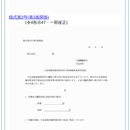
様式第3号
(第3条関係)
(令4告示47・一部改正)