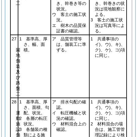
工
き、幹巻き等の
き、幹巻きの状
状況。
況は現地観察に
ウ 客土の施工状
よる。
況。
3 客土の施工状
エ 樹木の品質保
況は写真等によ
証書の確認。
る。
27
1 基準高、厚
ア 品質管理等
1 共通事項の
さ、幅、面
は、舗装工に準
イ)、ウ)、キ)、
園
積。
ずる。
ク)、ケ)、コ)項
地
に同じ。
舗
装
及
び
路
盤
工
28
1 基準高、厚
ア 排水勾配の確
1 共通事項の
さ、面積、勾
認。
イ)、ウ)、キ)、
運
配、状況。
イ 転圧機械と状
ク)、ケ)、コ)項
動
2 各層の転圧
況の確認。
に同じ。
施
状況。
ウ 材料混合上の
2 材料混合の場
設
3 各舗装の種
確認。
合は、施工管管
舗
類による施
理記録により検