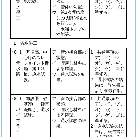
集
水試験。
次)
。
オ)、カ)、キ)、
水
イ 管体の勾配。
ク)、ケ)、コ)に
渠
ウ 第2次埋め戻
準ずる。
工
しの状態
(締固め
を行う。)
。
エ 末端ポンプの
性能等。
L 管水路工
48
1 基準高、中
ア 管の接合部の
1 共通事項の
心線のズレ、
状態。
ア)、イ)、ウ)、
管
ジョイント間
イ 埋戻し材料に
オ)、カ)、キ)、
水
隔、施工延
よる確認。
ク)、ケ)、コ)に
路
長、通水試
ウ 通水試験の結
準ずる。
工
験。
果。
2 通水試験の結
果は、報告書に
より確認する。
49
1 布設渠、砂
ア 管の接合部の
1 共通事項の
基礎巾、砂基
状態。
ア)、イ)、ウ)、
パ
礎厚さ、通水
イ 埋戻し材料に
オ)、カ)、キ)、
イ
試験。
よる確認。
ク)、ケ)、コ)に
プ
ウ 通水試験の結
準ずる。
ラ
果。
2 通水試験の結
イ
果は、報告書に