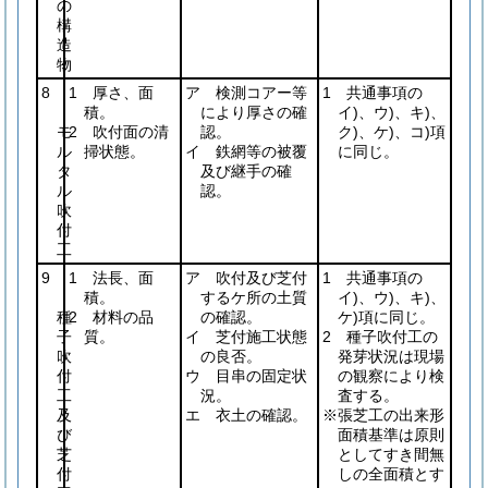
の
構
造
物
8
1 厚さ、面
ア 検測コアー等
1 共通事項の
積。
により厚さの確
イ)、ウ)、キ)、
モ
2 吹付面の清
認。
ク)、ケ)、コ)項
ル
掃状態。
イ 鉄網等の被覆
に同じ。
タ
及び継手の確
ル
認。
吹
付
工
9
1 法長、面
ア 吹付及び芝付
1 共通事項の
積。
するケ所の土質
イ)、ウ)、キ)、
種
2 材料の品
の確認。
ケ)項に同じ。
子
質。
イ 芝付施工状態
2 種子吹付工の
吹
の良否。
発芽状況は現場
付
ウ 目串の固定状
の観察により検
工
況。
査する。
及
エ 衣土の確認。
※張芝工の出来形
び
面積基準は原則
芝
としてすき間無
付
しの全面積とす