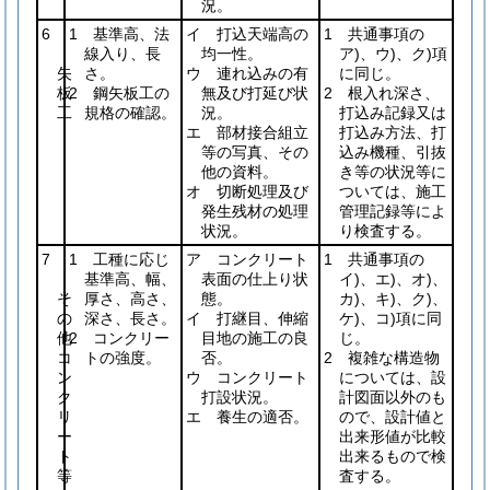
況。
6
1 基準高、法
イ 打込天端高の
1 共通事項の
線入り、長
均一性。
ア)、ウ)、ク)項
矢
さ。
ウ 連れ込みの有
に同じ。
板
2 鋼矢板工の
無及び打延び状
2 根入れ深さ、
工
規格の確認。
況。
打込み記録又は
エ 部材接合組立
打込み方法、打
等の写真、その
込み機種、引抜
他の資料。
き等の状況等に
オ 切断処理及び
ついては、施工
発生残材の処理
管理記録等によ
状況。
り検査する。
7
1 工種に応じ
ア コンクリート
1 共通事項の
基準高、幅、
表面の仕上り状
イ)、エ)、オ)、
そ
厚さ、高さ、
態。
カ)、キ)、ク)、
の
深さ、長さ。
イ 打継目、伸縮
ケ)、コ)項に同
他
2 コンクリー
目地の施工の良
じ。
コ
トの強度。
否。
2 複雑な構造物
ン
ウ コンクリート
については、設
ク
打設状況。
計図面以外のも
リ
エ 養生の適否。
ので、設計値と
ー
出来形値が比較
ト
出来るもので検
等
査する。