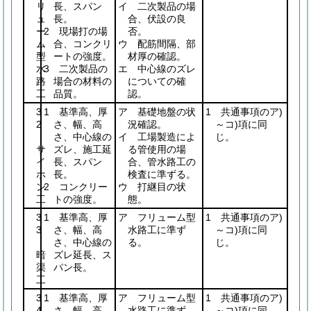
リ
長、スパン
イ 二次製品の場
ュ
長。
合、伏設の良
ー
2 現場打の場
否。
ム
合、コンクリ
ウ 配筋間隔、部
型
ートの強度。
材厚の確認。
水
3 二次製品の
エ 中心線のズレ
路
場合の材料の
についての確
工
品質。
認。
3
1 基準高、厚
ア 基礎地盤の状
1 共通事項のア)
2
さ、幅、高
況確認。
～コ)項に同
さ、中心線の
イ 工場製造によ
じ。
サ
ズレ、施工延
る管使用の場
イ
長、スパン
合、管水路工の
ホ
長。
検査に準ずる。
ン
2 コンクリー
ウ 打継目の状
工
トの強度。
態。
3
1 基準高、厚
ア フリューム型
1 共通事項のア)
3
さ、幅、高
水路工に準ず
～コ)項に同
さ、中心線の
る。
じ。
暗
ズレ延長、ス
渠
パン長。
工
3
1 基準高、厚
ア フリューム型
1 共通事項のア)
4
さ、幅、高
水路工に準ず
～コ)項に同