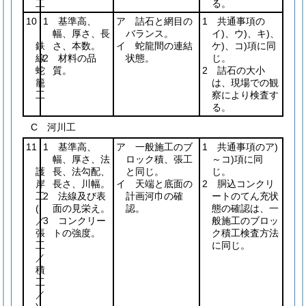
工
る。
10
1 基準高、
ア 詰石と網目の
1 共通事項の
幅、厚さ、長
バランス。
イ)、ウ)、キ)、
鉄
さ、本数。
イ 蛇龍間の連結
ケ)、コ)項に同
線
2 材料の品
状態。
じ。
蛇
質。
2 詰石の大小
籠
は、現場での観
工
察により検査す
る。
C 河川工
11
1 基準高、
ア 一般施工のブ
1 共通事項のア)
幅、厚さ、法
ロック積、張工
～コ)項に同
護
長、法勾配、
と同じ。
じ。
岸
長さ、川幅。
イ 天端と底面の
2 胴込コンクリ
工
2 法線及び表
計画河巾の確
ートのてん充状
(
面の見栄え。
認。
態の確認は、一
／
3 コンクリー
般施工のブロッ
張
トの強度。
ク積工検査方法
工
に同じ。
／
積
工
／