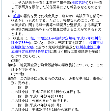
し、その結果を手直し工事完了報告書
(
様式第3号
)
及び手直
し工事写真を添付した関係図書により報告させるものとす
る。
4
前項
の報告を受けた検査員は、速やかに当該手直し部分の
検査を行うものとする。
ただし、軽易なものについては、
当該措置に関する報告書等の確認及び監督員による当該工
事現場の確認結果をもって検査に替えることができるもの
とする。
5
検査員は、
桜川市建設工事成績評定規程
(平成17年桜川市
訓令第38号)
に基づき、厳正に当該工事を評定し、
桜川市財
務規則第159条
に基づく完成検査調書及び
桜川市建設工事
成績評定規程第5条第1項
に基づく建設工事成績表を作成し
なければならない。
(準用)
第8条
地質調査及び測量設計等の業務委託については、この
訓令を準用する。
(その他)
第9条
この訓令に定めるもののほか、必要な事項は、市長が
別に定める。
附
則
この訓令は、平成17年10月1日から施行する。
附
則
(平成18年
訓令第11号)
この訓令は、公布の日から施行する。
附
則
(平成24年
訓令第6号)
この訓令は、平成24年4月1日から施行する。