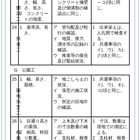
さ、幅、高
ンクリート擁壁
～コ)項に同
開
さ、長さ。
及び側溝類の確
じ。
渠
2 コンクリー
認点に同じ。
工
トの強度。
24
1 基準高、長
ア 管勾配及び蛇
1 出来栄えは、
さ。
行の確認。
人孔間で検査す
推
イ 地質、推力、
る。
進
湧水等の記録の
2 共通事項の
工
確認。
イ)、ウ)、カ)、
ウ 推進等の接合
ク)項と同じ。
及び緊結状況。
G 公園工
25
1 幅、長さ、
ア 地ごしらえの
1 共通事項の
面積。
状況。
イ)、ウ)、キ)、
園
イ 張芝の施工状
コ)項と同じ。
地
況。
張
ウ 所定の目地巾
芝
の確認。
工
26
1 目通り高さ
ア 上木及び下木
1 寸法、数量は
の葉張。
の寸法数量の確
現地での測定に
植
2 樹高、幹回
認。
よる。
栽
り数量。
イ 支柱材、根巻
2 支柱材、根巻