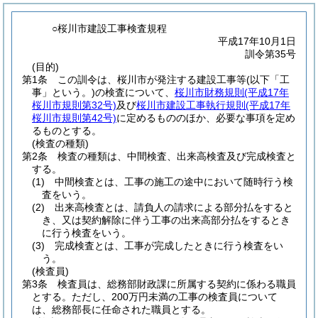
○桜川市建設工事検査規程
平成17年10月1日
訓令第35号
(目的)
第1条
この訓令は、桜川市が発注する建設工事等
(以下「工
事」という。)
の検査について、
桜川市財務規則
(平成17年
桜川市規則第32号)
及び
桜川市建設工事執行規則
(平成17年
桜川市規則第42号)
に定めるもののほか、必要な事項を定め
るものとする。
(検査の種類)
第2条
検査の種類は、中間検査、出来高検査及び完成検査と
する。
(1)
中間検査とは、工事の施工の途中において随時行う検
査をいう。
(2)
出来高検査とは、請負人の請求による部分払をすると
き、又は契約解除に伴う工事の出来高部分払をするとき
に行う検査をいう。
(3)
完成検査とは、工事が完成したときに行う検査をい
う。
(検査員)
第3条
検査員は、総務部財政課に所属する契約に係わる職員
とする。
ただし、200万円未満の工事の検査員について
は、総務部長に任命された職員とする。