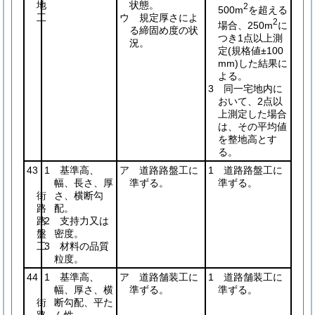
地
状態。
2
500m
を超える
工
ウ 規定厚さによ
2
場合、250m
に
る締固め度の状
つき1点以上測
況。
定
(規格値±100
mm)
した結果に
よる。
3 同一宅地内に
おいて、2点以
上測定した場合
は、その平均値
を整地高とす
る。
43
1 基準高、
ア 道路路盤工に
1 道路路盤工に
幅、長さ、厚
準ずる。
準ずる。
街
さ、横断勾
路
配。
路
2 支持力又は
盤
密度。
工
3 材料の品質
粒度。
44
1 基準高、
ア 道路舗装工に
1 道路舗装工に
幅、厚さ、横
準ずる。
準ずる。
街
断勾配、平た