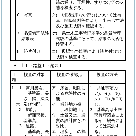
線の通り、平坦性、すりつけ等の状
態を検査する。
6 写真
ク) 明視出来ない部分については写
真、関係資料等により、出来形寸法
及び施工状態を確認する。
7 品質管理試験
ケ) 県土木工事管理基準の品質管理
結果表
試験の基準にそって、結果の良否を
検査する。
8 跡片付け
コ) 現場での観察により跡片付けの
状態を検査する。
A 土工・路盤工・舗装工
工
検査の対象
検査の確認点
検査の方法
種
1
1 河川築堤。
ア 床堀、堀削に
1 共通事項の
基準高、長
よる危険性の有
ア)、イ)、キ)、
土
さ、幅、法長
無。
ク)、コ)項に同
木
及び勾配。
イ 傾斜地の盛
じ。
2 堀削。
土、段切施工。
2 基準高は出来
断面形状、
ウ 土質又は、岩
形管理図表によ
基準高。
質の設計書との
るが、場合によ
3 道路。
対比。
っては実測す
基準高、長
エ 埋戻し土の搗
る。