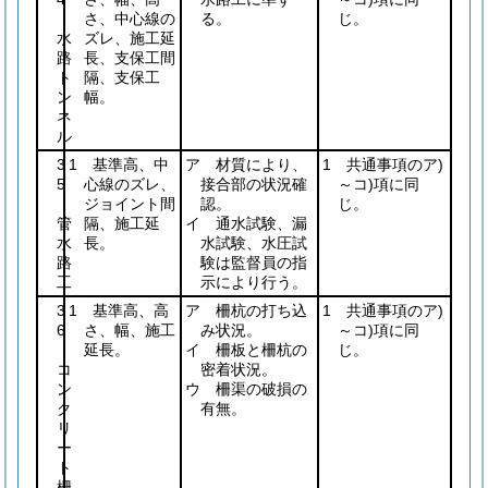
さ、中心線の
る。
じ。
水
ズレ、施工延
路
長、支保工間
ト
隔、支保工
ン
幅。
ネ
ル
3
1 基準高、中
ア 材質により、
1 共通事項のア)
5
心線のズレ、
接合部の状況確
～コ)項に同
ジョイント間
認。
じ。
管
隔、施工延
イ 通水試験、漏
水
長。
水試験、水圧試
路
験は監督員の指
工
示により行う。
3
1 基準高、高
ア 柵杭の打ち込
1 共通事項のア)
6
さ、幅、施工
み状況。
～コ)項に同
延長。
イ 柵板と柵杭の
じ。
コ
密着状況。
ン
ウ 柵渠の破損の
ク
有無。
リ
ー
ト
柵