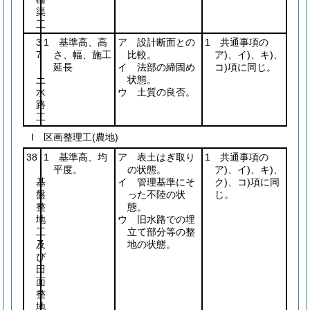
渠
工
3
1 基準高、高
ア 設計断面との
1 共通事項の
7
さ、幅、施工
比較。
ア)、イ)、キ)、
延長
イ 法部の締固め
コ)項に同じ。
土
状態。
水
ウ 土質の良否。
路
工
I 区画整理工(農地)
38
1 基準高、均
ア 表土はぎ取り
1 共通事項の
平度。
の状態。
ア)、イ)、キ)、
基
イ 管理基準にそ
ク)、コ)項に同
盤
った不陸の状
じ。
整
態。
地
ウ 旧水路での埋
工
立て部分等の整
及
地の状態。
び
田
面
整
地