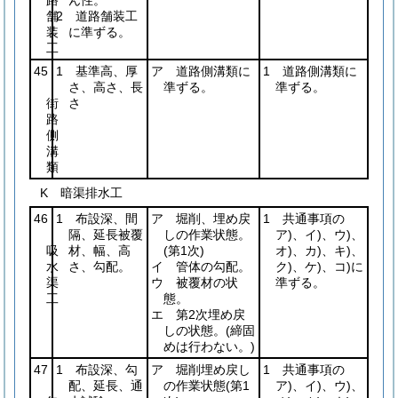
路
ん性。
舗
2 道路舗装工
装
に準ずる。
工
45
1 基準高、厚
ア 道路側溝類に
1 道路側溝類に
さ、高さ、長
準ずる。
準ずる。
街
さ
路
側
溝
類
K 暗渠排水工
46
1 布設深、間
ア 堀削、埋め戻
1 共通事項の
隔、延長被覆
しの作業状態。
ア)、イ)、ウ)、
吸
材、幅、高
(第1次)
オ)、カ)、キ)、
水
さ、勾配。
イ 管体の勾配。
ク)、ケ)、コ)に
渠
ウ 被覆材の状
準ずる。
工
態。
エ 第2次埋め戻
しの状態。
(締固
めは行わない。)
47
1 布設深、勾
ア 堀削埋め戻し
1 共通事項の
配、延長、通
の作業状態
(第1
ア)、イ)、ウ)、