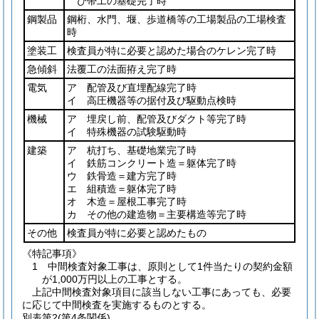
び帯工の基礎完了時
鋼製品
鋼桁、水門、堰、歩道橋等の工場製品の工場検査
時
塗装工
検査員が特に必要と認めた場合のケレン完了時
急傾斜
法覆工の法面拵え完了時
電気
ア 配管及び直埋配線完了時
イ 高圧機器等の据付及び駆動点検時
機械
ア 埋戻し前、配管及びダクト等完了時
イ 特殊機器の試験駆動時
建築
ア 杭打ち、基礎地業完了時
イ 鉄筋コンクリート造＝躯体完了時
ウ 鉄骨造＝建方完了時
エ 組積造＝躯体完了時
オ 木造＝屋根工事完了時
カ その他の建造物＝主要構造等完了時
その他
検査員が特に必要と認めたもの
《特記事項》
1 中間検査対象工事は、原則として1件当たりの契約金額
が1,000万円以上の工事とする。
上記中間検査対象項目に該当しない工事にあっても、必要
に応じて中間検査を実施するものとする。
別表第2
(第4条関係)