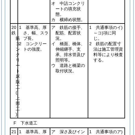
オ 中詰コンクリ
ートの填充状
態。
カ 横締め状態。
20
1 基準高、厚
ア 鉄筋の接手、
1 共通事項のイ)
鉄
さ、幅、スラ
配筋、配置状
～コ)項に同
筋
ブ長。
況。
じ。
コ
2 コンクリー
イ 橋面、橋体、
2 鉄筋の配置寸
ン
トの強度。
伸縮継手、支
法は施工管理資
ク
承、排水管及び
料等により検査
リ
照明等。
する。
ー
ウ 道路と橋梁の
ト
取付状況。
床
版
工
(
上
部
工
)
F 下水道工
21
1 基準高、厚
ア 深さ及びイン
1 共通事項のア)