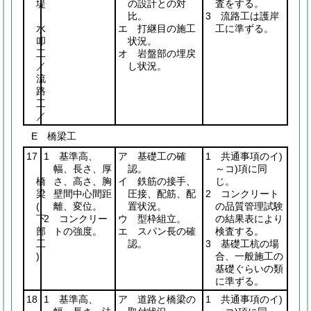
堤
の設計との対
査をする。
・
比。
3 流路工は護岸
水
エ 打継目の施工
工に準ずる。
叩
状況。
工
オ 岩盤部の埋戻
／
し状況。
流
路
工
／
E 橋梁工
17
1 基準高、
ア 基礎工の確
1 共通事項のイ)
幅、長さ、厚
認。
～コ)項に同
橋
さ、高さ、胸
イ 鉄筋の接手、
じ。
梁
壁間中心間距
圧接、配筋、配
2 コンクリート
(
離、変位。
置状況。
の品質管理試験
下
2 コンクリー
ウ 型枠組立。
の結果表により
部
トの強度。
エ スパン長の確
検査する。
工
認。
3 基礎工杭の場
)
合、一般施工の
基礎ぐらいの類
に準ずる。
18
1 基準高、
ア 道路と橋梁の
1 共通事項のイ)