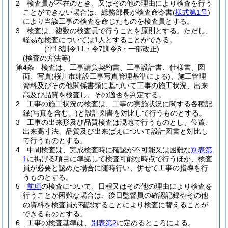
2
検査員が不在のとき、又はその他の理由により検査を行う
ことができない場合は、総務部長が検査命令書
(
様式第1号
)
により当該工事の検査を命じたものを検査員とする。
3
検査は、複数の検査員で行うことを原則とする。
ただし、
軽易な検査については1人とすることができる。
(平18訓令11・令7訓令8・一部改正)
(検査の方法等)
第4条
検査は、工事請負契約書、工事設計書、仕様書、図
面、写真
(桜川市建設工事写真管理基準による)
、施工管理
資料及びその他関係書類に基づいて工事の施工状況、出来
高及び品質を検査し、その適否を判定する。
2
工事の施工状況の検査は、工事の実施状況に関する各種記
録
(写真を含む。)
と設計図書を対比して行うものとする。
3
工事の出来形及び品質検査は現地で行うものとし、位置、
出来高寸法、品質及び出来ばえについて設計図書と対比し
て行うものとする。
4
中間検査は、完成検査時に確認が不可能又は困難な
別表第
1
に掲げる項目に準拠して検査可能な時点で行うほか、検査
員が必要と認めた場合に随時行い、併せて工事の指導を行
うものとする。
5
前項
の検査について、日程又はその他の理由により検査を
行うことが困難な場合は、後日監督員の確認記録やその他
の資料を検査員が確認することにより検査に替えることが
できるものとする。
6
工事の検査基準は、
別表第2
に定めるところによる。