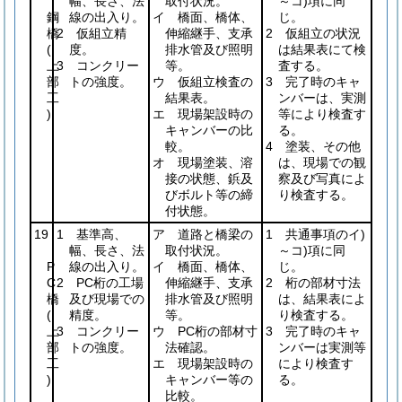
幅、長さ、法
取付状況。
～コ)項に同
鋼
線の出入り。
イ 橋面、橋体、
じ。
橋
2 仮組立精
伸縮継手、支承
2 仮組立の状況
(
度。
排水管及び照明
は結果表にて検
上
3 コンクリー
等。
査する。
部
トの強度。
ウ 仮組立検査の
3 完了時のキャ
工
結果表。
ンバーは、実測
)
エ 現場架設時の
等により検査す
キャンバーの比
る。
較。
4 塗装、その他
オ 現場塗装、溶
は、現場での観
接の状態、鋲及
察及び写真によ
びボルト等の締
り検査する。
付状態。
19
1 基準高、
ア 道路と橋梁の
1 共通事項のイ)
幅、長さ、法
取付状況。
～コ)項に同
P
線の出入り。
イ 橋面、橋体、
じ。
C
2 PC桁の工場
伸縮継手、支承
2 桁の部材寸法
橋
及び現場での
排水管及び照明
は、結果表によ
(
精度。
等。
り検査する。
上
3 コンクリー
ウ PC桁の部材寸
3 完了時のキャ
部
トの強度。
法確認。
ンバーは実測等
工
エ 現場架設時の
により検査す
)
キャンバー等の
る。
比較。