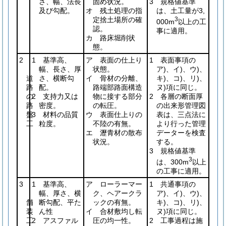
さ、幅、法長
固め状況。
3 規格値基準
及び勾配。
オ 残土処理の指
は、土工量が3,
定捨土場所の確
3
000m
以上の工
認。
事に適用。
カ 路床堀削状
態。
2
1 基準高、
ア 表面の仕上り
1 表面事項の
幅、長さ、厚
状態。
ア)、イ)、ウ)、
道
さ、横断勾
イ 骨材の分離、
キ)、コ)、リ)、
路
配。
路端部路面構造
ヌ)項に同じ。
の
2 支持力又は
物に接する部分
2 各層の断面厚
路
密度。
の転圧。
の出来形管理図
盤
3 材料の品質
ウ 表面仕上りの
表は、三点法に
工
粒度。
不陸の有無。
より行った管理
エ 瀝青材の散布
データーを検査
状況。
する。
3 規格値基準
3
は、300m
以上
の工事に適用。
3
1 基準高、
ア ローラーマー
1 共通事項の
幅、厚さ、横
ク、ヘアークラ
ア)、イ)、ウ)、
舗
断勾配、平た
ックの有無。
キ)、コ)、リ)、
装
ん性
イ 合材敷均し転
ヌ)項に同じ。
工
2 アスファル
圧の均一性。
2 工事過程は施