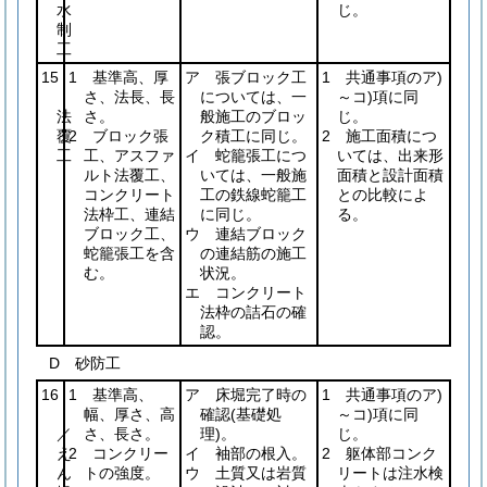
水
じ。
制
工
15
1 基準高、厚
ア 張ブロック工
1 共通事項のア)
さ、法長、長
については、一
～コ)項に同
法
さ。
般施工のブロッ
じ。
覆
2 ブロック張
ク積工に同じ。
2 施工面積につ
工
工、アスファ
イ 蛇籠張工につ
いては、出来形
ルト法覆工、
いては、一般施
面積と設計面積
コンクリート
工の鉄線蛇籠工
との比較によ
法枠工、連結
に同じ。
る。
ブロック工、
ウ 連結ブロック
蛇籠張工を含
の連結筋の施工
む。
状況。
エ コンクリート
法枠の詰石の確
認。
D 砂防工
16
1 基準高、
ア 床堀完了時の
1 共通事項のア)
幅、厚さ、高
確認
(基礎処
～コ)項に同
／
さ、長さ。
理)
。
じ。
え
2 コンクリー
イ 袖部の根入。
2 躯体部コンク
ん
トの強度。
ウ 土質又は岩質
リートは注水検