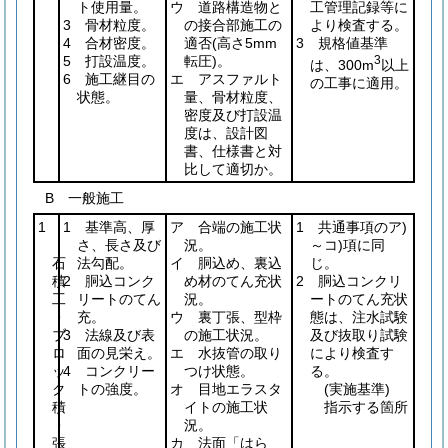
ト使用量。
ウ 道路構造物と
工管理記録等に
3 骨材粒度。
の接合部施工の
より検査する。
4 合材密度。
適否
(高さ5mm
3 規格値基準
5 打設温度。
転圧)
。
3
は、300m
以上
6 施工継目の
エ アスファルト
の工事に適用。
状態。
量、骨材粒度、
密度及び打設温
度は、設計図
書、仕様書と対
比して適切か。
B 一般施工
1
1 基準高、厚
ア 合端の施工状
1 共通事項のア)
さ、長さ及び
況。
～コ)項に同
石
法勾配。
イ 胴込め、裏込
じ。
積
2 胴込コンク
め材のてん充状
2 胴込コンクリ
工
リートのてん
況。
ートのてん充状
・
充。
ウ 裏丁張、型枠
態は、注水試験
ブ
3 法線及び表
の施工状況。
及び抜取り試験
ロ
面の見栄え。
エ 水抜管の取り
により検査す
ッ
4 コンクリー
つけ状態。
る。
ク
トの強度。
オ 目地エラスタ
(実施基準)
積
イトの施工状
指示する箇所
・
況。
張
カ 法面「はら