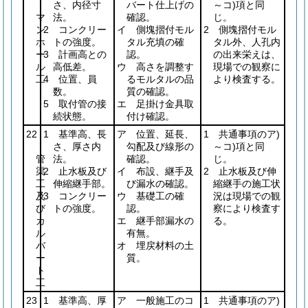
さ、内径寸
バート仕上げの
～コ)項と同
マ
法。
確認。
じ。
ン
2 コンクリー
イ 側塊摺付モル
2 側塊摺付モル
ホ
トの強度。
タル充填の確
タル外、人孔内
ー
3 計画高との
認。
の出来栄えは、
ル
高低差。
ウ 高さを調整す
現場での観察に
工
4 位置、員
るモルタルの品
より検査する。
数。
質の確認。
5 取付管の接
エ 足掛け金具取
続状態。
付け確認。
22
1 基準高、長
ア 位置、延長、
1 共通事項のア)
さ、厚さ内
勾配及び線形の
～コ)項と同
管
法。
確認。
じ。
渠
2 止水板及び
イ 布設、継手及
2 止水板及び伸
工
伸縮継手部。
び漏水の確認。
縮継手の施工状
及
3 コンクリー
ウ 基礎工の確
況は現場での観
び
トの強度。
認。
察により検査す
カ
エ 継手部漏水の
る。
ル
有無。
バ
オ 埋戻材料の土
ー
質。
ト
工
23
1 基準高、厚
ア 一般施工のコ
1 共通事項のア)