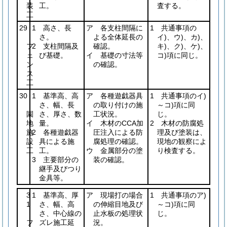
装
工。
査する。
工
29
1 高さ、長
ア 各支柱間隔に
1 共通事項の
さ。
よる全体延長の
イ)、ウ)、カ)、
フ
2 支柱間隔及
確認。
キ)、ク)、ケ)、
ェ
び基礎。
イ 基礎の寸法等
コ)項に同じ。
ン
の確認。
ス
工
30
1 基準高、高
ア 各種遊戯器具
1 共通事項のイ)
さ、幅、長
の取り付けの施
～コ)項に同
園
さ、厚さ、数
工状況。
じ。
地
量。
イ 木材のCCA加
2 木材の防腐処
施
2 各種遊戯器
圧注入による防
理及び塗装は、
設
具による施
腐処理の確認。
現地の観察によ
工
工。
ウ 金属部分の塗
り検査する。
3 主要部分の
装の確認。
継手及びつり
金具等。
3
1 基準高、厚
ア 現場打の場合
1 共通事項のア)
1
さ、幅、高
の伸縮目地及び
～コ)項に同
さ、中心線の
止水板の処理状
じ。
フ
ズレ施工延
況。