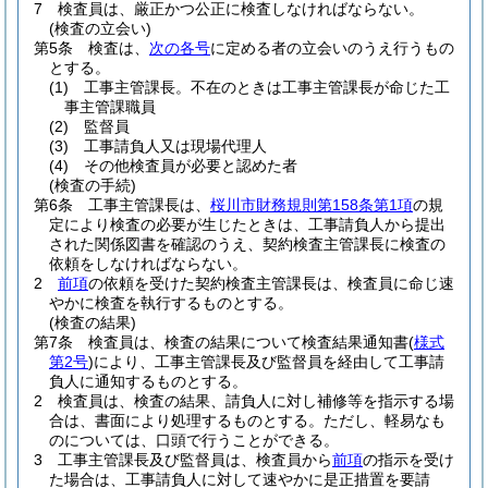
7
検査員は、厳正かつ公正に検査しなければならない。
(検査の立会い)
第5条
検査は、
次の各号
に定める者の立会いのうえ行うもの
とする。
(1)
工事主管課長。
不在のときは工事主管課長が命じた工
事主管課職員
(2)
監督員
(3)
工事請負人又は現場代理人
(4)
その他検査員が必要と認めた者
(検査の手続)
第6条
工事主管課長は、
桜川市財務規則第158条第1項
の規
定により検査の必要が生じたときは、工事請負人から提出
された関係図書を確認のうえ、契約検査主管課長に検査の
依頼をしなければならない。
2
前項
の依頼を受けた契約検査主管課長は、検査員に命じ速
やかに検査を執行するものとする。
(検査の結果)
第7条
検査員は、検査の結果について検査結果通知書
(
様式
第2号
)
により、工事主管課長及び監督員を経由して工事請
負人に通知するものとする。
2
検査員は、検査の結果、請負人に対し補修等を指示する場
合は、書面により処理するものとする。
ただし、軽易なも
のについては、口頭で行うことができる。
3
工事主管課長及び監督員は、検査員から
前項
の指示を受け
た場合は、工事請負人に対して速やかに是正措置を要請