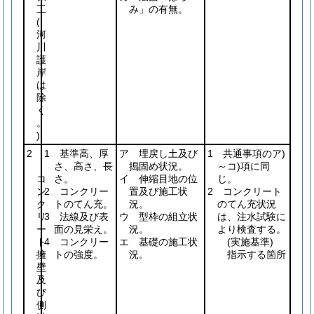
工
み」の有無。
(
河
川
護
岸
は
除
く
。
)
2
1 基準高、厚
ア 埋戻し土及び
1 共通事項のア)
さ、高さ、長
搗固め状況。
～コ)項に同
コ
さ。
イ 伸縮目地の位
じ。
ン
2 コンクリー
置及び施工状
2 コンクリート
ク
トのてん充。
況。
のてん充状況
リ
3 法線及び表
ウ 型枠の組立状
は、注水試験に
ー
面の見栄え。
況。
より検査する。
ト
4 コンクリー
エ 基礎の施工状
(実施基準)
擁
トの強度。
況。
指示する箇所
壁
及
び
側