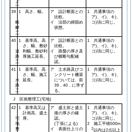
工
39
1 高さ、幅。
ア 設計断面との
1 共通事項の
比較。
ア)、イ)、キ)、
畦
イ 法部の締固め
コ)項に同じ。
畔
状態。
工
40
1 基準高、高
ア 設計断面との
1 共通事項の
さ、幅、敷砂
比較。
ア)、イ)、キ)、
道
利幅、敷砂利
イ 路盤の厚さ及
コ)項に同じ。
路
厚施工延長。
び横断勾配確
工
認。
41
1 基準高、高
ア 土水路及びコ
1 共通事項の
さ、幅、施工
ンクリート柵渠
ア)、イ)、キ)、
水
延長。
については、前
コ)項に同じ。
路
39．40．に準ず
工
る。
J 区画整理工(宅地)
42
1 基準高又は
ア 盛土前と盛土
1 共通事項の
計画高、盛土
後の厚さの確
ア)、イ)、キ)、
宅
厚。
認。
コ)項に同じ。
地
(丁張による)
2 施工平積500m
整
イ 表面仕上りの
2
以内は2点以上