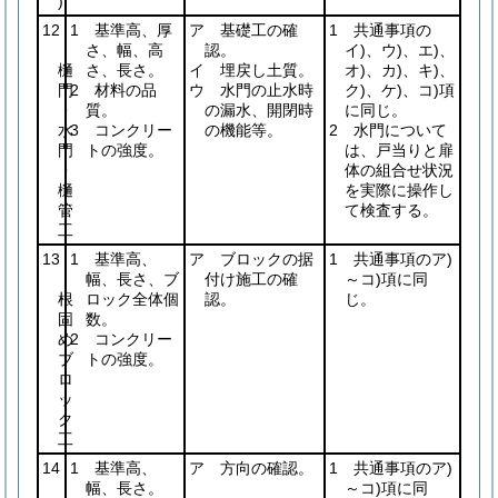
)
12
1 基準高、厚
ア 基礎工の確
1 共通事項の
さ、幅、高
認。
イ)、ウ)、エ)、
樋
さ、長さ。
イ 埋戻し土質。
オ)、カ)、キ)、
門
2 材料の品
ウ 水門の止水時
ク)、ケ)、コ)項
・
質。
の漏水、開閉時
に同じ。
水
3 コンクリー
の機能等。
2 水門について
門
トの強度。
は、戸当りと扉
・
体の組合せ状況
樋
を実際に操作し
管
て検査する。
工
13
1 基準高、
ア ブロックの据
1 共通事項のア)
幅、長さ、ブ
付け施工の確
～コ)項に同
根
ロック全体個
認。
じ。
固
数。
め
2 コンクリー
ブ
トの強度。
ロ
ッ
ク
工
14
1 基準高、
ア 方向の確認。
1 共通事項のア)
幅、長さ。
～コ)項に同