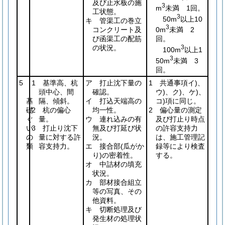
及び止水板の施
3
m
未満 1回。
工状態。
3
50m
以上10
キ 管渠工の巻立
3
コンクリート及
0m
未満 2
び函渠工の配筋
回。
の状況。
3
100m
以上1
3
50m
未満 3
回。
5
1 基準高、杭
ア 打止沈下量の
1 共通事項イ)、
頭中心、間
確認。
ウ)、ク)、ケ)、
基
隔、傾斜。
イ 打込天端高の
コ)項に同じ。
礎
2 杭の偏心
均一性。
2 偏心量の測定
ぐ
量。
ウ 連れ込みの有
及び打止り時点
い
3 打止り沈下
無及び打延び状
の許容支持力
の
量に対する許
況。
は、施工管理記
類
容支持力。
エ 接合部
(瓜がか
録等により検査
り)
の密着性。
する。
オ 中詰材の填充
状況。
カ 部材接合組立
等の写真、その
他資料。
キ 切断処理及び
発生材の処理状