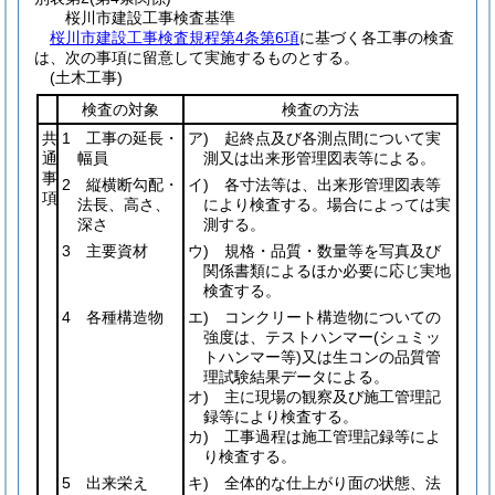
桜川市建設工事検査基準
桜川市建設工事検査規程第4条第6項
に基づく各工事の検査
は、次の事項に留意して実施するものとする。
(土木工事)
検査の対象
検査の方法
共
1 工事の延長・
ア) 起終点及び各測点間について実
通
幅員
測又は出来形管理図表等による。
事
2 縦横断勾配・
イ) 各寸法等は、出来形管理図表等
項
法長、高さ、
により検査する。場合によっては実
深さ
測する。
3 主要資材
ウ) 規格・品質・数量等を写真及び
関係書類によるほか必要に応じ実地
検査する。
4 各種構造物
エ) コンクリート構造物についての
強度は、テストハンマー
(シュミッ
トハンマー等)
又は生コンの品質管
理試験結果データによる。
オ) 主に現場の観察及び施工管理記
録等により検査する。
カ) 工事過程は施工管理記録等によ
り検査する。
5 出来栄え
キ) 全体的な仕上がり面の状態、法