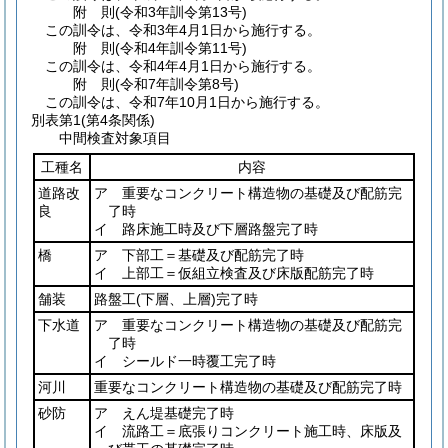
附
則
(令和3年
訓令第13号)
この訓令は、令和3年4月1日から施行する。
附
則
(令和4年
訓令第11号)
この訓令は、令和4年4月1日から施行する。
附
則
(令和7年
訓令第8号)
この訓令は、令和7年10月1日から施行する。
別表第1
(第4条関係)
中間検査対象項目
工種名
内容
道路改
ア 重要なコンクリート構造物の基礎及び配筋完
良
了時
イ 路床施工時及び下層路盤完了時
橋
ア 下部工＝基礎及び配筋完了時
イ 上部工＝仮組立検査及び床版配筋完了時
舗装
路盤工
(下層、上層)
完了時
下水道
ア 重要なコンクリート構造物の基礎及び配筋完
了時
イ シールド一時覆工完了時
河川
重要なコンクリート構造物の基礎及び配筋完了時
砂防
ア えん堤基礎完了時
イ 流路工＝底張りコンクリート施工時、床版及