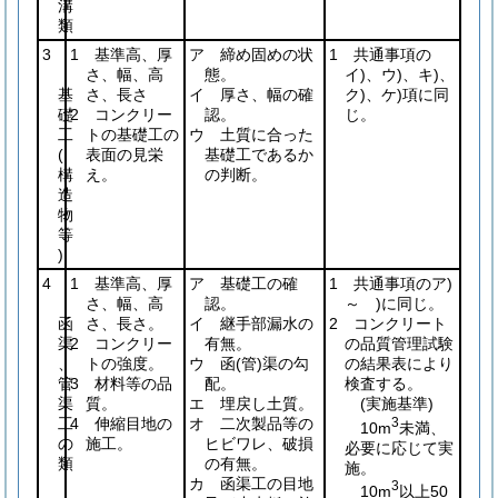
溝
類
3
1 基準高、厚
ア 締め固めの状
1 共通事項の
さ、幅、高
態。
イ)、ウ)、キ)、
基
さ、長さ
イ 厚さ、幅の確
ク)、ケ)項に同
礎
2 コンクリー
認。
じ。
工
トの基礎工の
ウ 土質に合った
(
表面の見栄
基礎工であるか
構
え。
の判断。
造
物
等
)
4
1 基準高、厚
ア 基礎工の確
1 共通事項のア)
さ、幅、高
認。
～ )に同じ。
函
さ、長さ。
イ 継手部漏水の
2 コンクリート
渠
2 コンクリー
有無。
の品質管理試験
、
トの強度。
ウ 函
(管)
渠の勾
の結果表により
管
3 材料等の品
配。
検査する。
渠
質。
エ 埋戻し土質。
(実施基準)
工
4 伸縮目地の
オ 二次製品等の
3
10m
未満、
の
施工。
ヒビワレ、破損
必要に応じて実
類
の有無。
施。
カ 函渠工の目地
3
10m
以上50