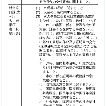
る徴収金の交付要求に関すること。
総合窓
(1)
市税等の収納に関すること。
口課
(大
(2)
現金の出納に関すること。
和庁
(3)
次の事務に係る窓口業務
(関係書類
舎、岩
を受付し、及び主管課に送付し、並び
瀬庁
にこれらの書類に係る主管課作成の通
舎、真
知書、証書等を交付する事務をいう。
壁庁舎)
以下同じ。)
並びに原簿台帳
(電磁的記
録を含む。以下この項において同じ。)
に基づく書類の作成及び証明書の交付
(原簿台帳により記録の確認ができる範
囲に限る。)
に関すること。ただし、当
該事務の主管課がある庁舎の事務を除
く。
ア 戸籍、住民基本台帳、印鑑の登録
及び証明等の市民課の窓口業務に関
すること。
イ 市税に係る証明等の税務課の窓口
業務に関すること。
ウ 収税課の窓口業務に関すること。
エ 国民健康保険、医療福祉、後期高
齢者医療、国民年金等の国保年金課
の窓口業務に関すること。
オ 社会福祉、障害福祉等の社会福祉
課の窓口業務に関すること。