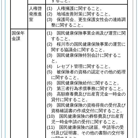
すること。
人権啓
(1)
人権擁護に関すること。
発推進
(2)
地域改善対策に関すること。
室
(3)
保護司会、更生保護女性会の連絡調
整に関すること。
国保年
(1)
国民健康保険事業企画及び運営に関
金課
すること。
(2)
桜川市の国民健康保険事業の運営に
関する協議会に関すること。
(3)
国民健康保険特別会計に関するこ
と。
(4)
レセプト管理に関すること。
(5)
被保険者の資格の認定その他の処理
に関すること。
(6)
国民健康保険給付に関すること。
(7)
第三者行為求償事務に関すること。
(8)
高額療養費及び出産育児金一時金の
貸付に関すること。
(9)
国民健康保険の資格得喪の受付及び
資格確認書の作成交付に関すること。
(10)
国民健康保険の葬祭費及び出産育
児一時金申請の受付に関すること。
(11)
国民健康保険の諸届、申請等の受
付及び証明書、その他の書類の交付等