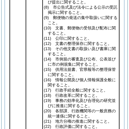
び提出に関すること。
(8)
市公告式及び法令による公示の受託
掲示に関すること。
(9)
郵便物の発送の集中取扱いに関する
こと。
(10)
文書、郵便物の受領及び配布に関
すること。
(11)
公印に関すること。
(12)
文書の整理保存に関すること。
(13)
その他文書の取扱い及び書庫に関
すること。
(14)
市例規の審査及び公布、公表並び
に市の例規集に関すること。
(15)
供用法規書、官県報等の整理保管
に関すること。
(16)
情報公開及び個人情報保護全般に
関すること。
(17)
行政手続全般に関すること。
(18)
行政改革に関すること。
(19)
事務の効率化及び合理化の研究並
びに推進に関すること。
(20)
各部課、行政機関等の一般庶務の
統一連係に関すること。
(21)
地方分権の推進に関すること。
(22)
行政評価に関すること。