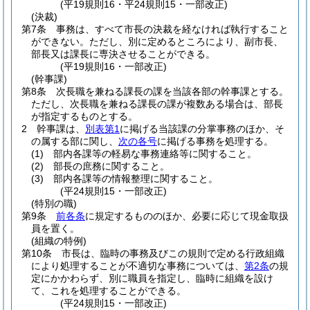
(平19規則16・平24規則15・一部改正)
(決裁)
第7条
事務は、すべて市長の決裁を経なければ執行すること
ができない。
ただし、別に定めるところにより、副市長、
部長又は課長に専決させることができる。
(平19規則16・一部改正)
(幹事課)
第8条
次長職を兼ねる課長の課を当該各部の幹事課とする。
ただし、次長職を兼ねる課長の課が複数ある場合は、部長
が指定するものとする。
2
幹事課は、
別表第1
に掲げる当該課の分掌事務のほか、そ
の属する部に関し、
次の各号
に掲げる事務を処理する。
(1)
部内各課等の軽易な事務連絡等に関すること。
(2)
部長の庶務に関すること。
(3)
部内各課等の情報整理に関すること。
(平24規則15・一部改正)
(特別の職)
第9条
前各条
に規定するもののほか、必要に応じて現金取扱
員を置く。
(組織の特例)
第10条
市長は、臨時の事務及びこの規則で定める行政組織
により処理することが不適切な事務については、
第2条
の規
定にかかわらず、別に職員を指定し、臨時に組織を設け
て、これを処理することができる。
(平24規則15・一部改正)