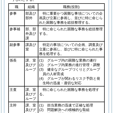
職
組織
職務
(役割)
参事
部及び
特に重要かつ困難な事項についての企
部外
画及び立案に参画し、並びに特に命じら
れた困難な事務を総括整理する。
参事補
部、部
特に命じられた困難な事務を総括整理
外及び
する。
課
副参事
課及び
特定の事項についての企画、調査及び
室
立案に参画し、並びに特に命じられた事
務を処理する。
係長
課、室
(1)
グループ内の困難な業務の遂行
及びグ
(2)
グループ内業務の進行管理・調整
ループ
(3)
健全なグループづくりとグループ
員の人材育成
(4)
グループが関わるリスク予防と発
生時の迅速・適切な対応
主査
課、室
特に命じられた困難な事務を処理す
及びグ
る。
ループ
主幹
課、室
(1)
担当業務の迅速で正確な処理
及びグ
(2)
問題解決への積極的な取組