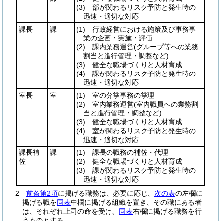
(3)
部が関わるリスク予防と発生時の
迅速・適切な対応
課長
課
(1)
行政経営における施策及び事務事
業の企画・実施・評価
(2)
課内業務運営
(グループ等への業務
割当と進行管理・調整など)
(3)
健全な職場づくりと人材育成
(4)
課が関わるリスク予防と発生時の
迅速・適切な対応
室長
室
(1)
室の分掌事務の掌理
(2)
室内業務運営
(室内職員への業務割
当と進行管理・調整など)
(3)
健全な職場づくりと人材育成
(4)
室が関わるリスク予防と発生時の
迅速・適切な対応
課長補
課
(1)
課長の職務の補佐・代理
佐
(2)
健全な職場づくりと人材育成
(3)
課が関わるリスク予防と発生時の
迅速・適切な対応
2
前条第2項
に掲げる職務は、必要に応じ、
次の表
の左欄に
掲げる職を
同表
中欄に掲げる組織を置き、その職にある者
は、それぞれ上司の命を受け、
同表
右欄に掲げる職務を行
うものとする。