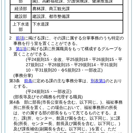
部
園)
、高齢福祉課、介護保険課、健康推進課
経済部
農林課、商工観光課
建設部
建設課、都市整備課
上下水道
下水道課
部
2
前項
に掲げる課に、その課に属する分掌事務のうち特定の
事務を行う室を置くことができる。
3
第1項
に掲げる課に所属職員をもって構成するグループを
置くことができる。
(平24規則15・全改、平25規則18・平26規則15・平
27規則12・平28規則15・平29規則14・平31規則
10・平31規則20・令5規則23・一部改正)
(事務分掌)
第3条
前条
に定める課の主な事務分掌は、
別表第1
のとおり
とする。
(平24規則15・一部改正)
(部長等及びその職務を代理する職員)
第4条
部に部長
(市長公室長を含む。以下同じ。)
、福祉事務
所に所長を置く。
この場合において、福祉事務所の所長
は、その属する部の部長をもって充てるものとする。
ま
た、課
(所、センター、館及び園を含む。以下同じ。)
に課
長
(所長、センター長、館長及び園長を含む。以下同じ。)
及び課長補佐
(副園長を含む。以下同じ。)
を置く。
ただ