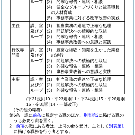
ループ
(3)
的確な報告・連絡・相談
(4)
健全なグループづくりと後輩職員
の人材育成
(5)
事務事業に対する改革改善の実践
主任
課、室
(1)
担当業務の迅速で正確な処理
及びグ
(2)
問題解決への積極的な取組
ループ
(3)
的確な報告・連絡・相談
(4)
事務事業改善への意識と実践
行政専
課、室
(1)
豊富な経験・知識を生かした業務
門員
及びグ
の遂行
ループ
(2)
問題解決への積極的な取組
(3)
的確な報告・連絡・相談
(4)
事務事業改善への意識と実践
主事
課・室
(1)
担当業務の迅速で正確な処理
及びグ
(2)
問題解決への積極的な取組
ループ
(3)
的確な報告・連絡・相談
(平21規則10・平23規則11・平24規則15・平26規則
15・令3規則14・一部改正)
(その他の職務)
第6条
課に
前条
に規定する職のほか、
別表第2
に掲げる職の
うち必要な職を置く。
2
前項
の職にある者は、上司の命を受け、主として
別表第1
に掲げる職務を行う者とする。