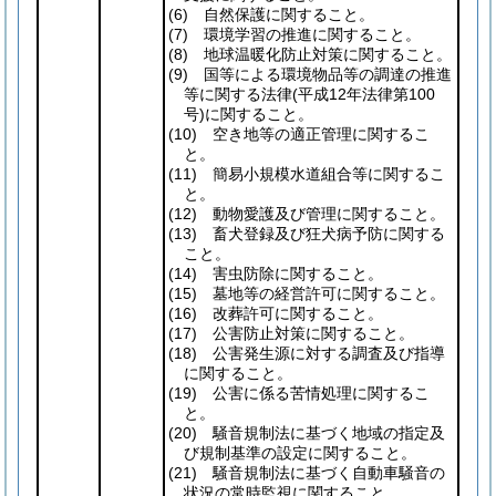
(6)
自然保護に関すること。
(7)
環境学習の推進に関すること。
(8)
地球温暖化防止対策に関すること。
(9)
国等による環境物品等の調達の推進
等に関する法律
(平成12年法律第100
号)
に関すること。
(10)
空き地等の適正管理に関するこ
と。
(11)
簡易小規模水道組合等に関するこ
と。
(12)
動物愛護及び管理に関すること。
(13)
畜犬登録及び狂犬病予防に関する
こと。
(14)
害虫防除に関すること。
(15)
墓地等の経営許可に関すること。
(16)
改葬許可に関すること。
(17)
公害防止対策に関すること。
(18)
公害発生源に対する調査及び指導
に関すること。
(19)
公害に係る苦情処理に関するこ
と。
(20)
騒音規制法に基づく地域の指定及
び規制基準の設定に関すること。
(21)
騒音規制法に基づく自動車騒音の
状況の常時監視に関すること。