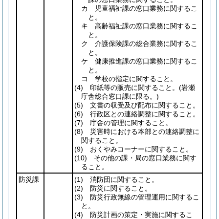
カ 児童福祉課の窓口業務に関するこ
と。
キ 高齢福祉課の窓口業務に関するこ
と。
ク 介護保険課の総合業務に関するこ
と。
ケ 健康推進課の窓口業務に関するこ
と。
コ 学校の指定に関すること。
(4)
印紙等の販売に関すること。
(岩瀬
庁舎総合窓口課に限る。)
(5)
文書の収受及び配布に関すること。
(6)
行政区との連絡調整に関すること。
(7)
庁舎の管理に関すること。
(8)
災害時における本部との連絡調整に
関すること。
(9)
おくやみコーナーに関すること。
(10)
その他の課・局の窓口業務に関す
ること。
防災課
(1)
消防団に関すること。
(2)
防災に関すること。
(3)
防災行政無線の管理運用に関するこ
と。
(4)
防災計画の策定・実施に関するこ