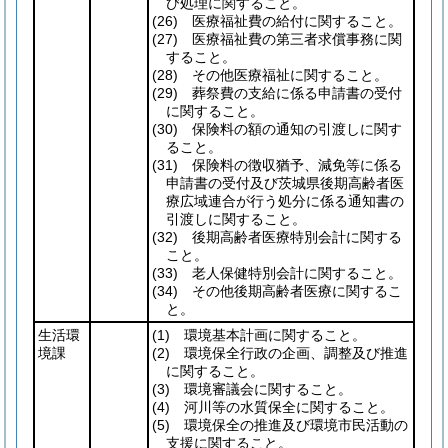
び処理に関すること。
(26)
医療福祉費の給付に関すること。
(27)
医療福祉費の第三者求償事務に関
すること。
(28)
その他医療福祉に関すること。
(29)
葬祭費の支給に係る申請書の受付
に関すること。
(30)
保険料の額の通知の引渡しに関す
ること。
(31)
保険料の徴収猶予、減免等に係る
申請書の受付及び茨城県後期高齢者医
療広域連合が行う処分に係る通知書の
引渡しに関すること。
(32)
後期高齢者医療特別会計に関する
こと。
(33)
老人保健特別会計に関すること。
(34)
その他後期高齢者医療に関するこ
と。
生活環
(1)
環境基本計画に関すること。
境課
(2)
環境保全行政の企画、調整及び推進
に関すること。
(3)
環境審議会に関すること。
(4)
河川等の水質保全に関すること。
(5)
環境保全の推進及び環境市民活動の
支援に関すること。