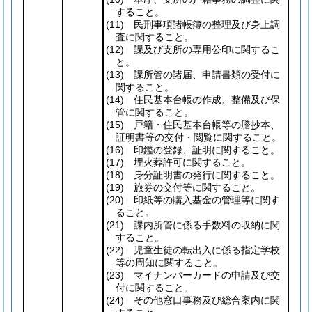
すること。
(11)
民刑事項諸帳簿の整理及び身上調
査に関すること。
(12)
課及び支所の専用公印に関するこ
と。
(13)
課所管の諸届、申請書類の受付に
関すること。
(14)
住民基本台帳の作成、整備及び保
管に関すること。
(15)
戸籍・住民基本台帳等の謄抄本、
証明書等の交付・閲覧に関すること。
(16)
印鑑の登録、証明に関すること。
(17)
埋火葬許可に関すること。
(18)
身分証明書の発行に関すること。
(19)
旅券の交付等に関すること。
(20)
印紙等の購入基金の管理等に関す
ること。
(21)
課内所管に係る手数料の収納に関
すること。
(22)
児童生徒の転出入に係る指定学校
等の周知に関すること。
(23)
マイナンバーカードの申請及び交
付に関すること。
(24)
その他窓口事務及び総合案内に関