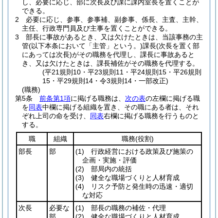
し、必要に応じ、部に次長及び課に課内室長を置くことが
できる。
2
必要に応じ、参事、参事補、副参事、係長、主査、主幹、
主任、行政専門員及び主事を置くことができる。
3
部長に事故があるとき、又は欠けたときは、当該事務の主
管
(以下本条において「主管」という。)
課長
(次長を置く部
にあっては次長)
がその職務を代理し、課長に事故あると
き、又は欠けたときは、課長補佐がその職務を代理する。
(平21規則10・平23規則11・平24規則15・平26規則
15・平29規則14・令3規則14・一部改正)
(職務)
第5条
前条第1項
に掲げる職務は、
次の表
の左欄に掲げる職
を
同表
中欄に掲げる組織を置き、その職にある者は、それ
ぞれ上司の命を受け、
同表
右欄に掲げる職務を行うものと
する。
職
組織
職務
(役割)
部長
部
(1)
行政経営における政策及び施策の
企画・実施・評価
(2)
部局内の統括
(3)
健全な職場づくりと人材育成
(4)
リスク予防と発生時の迅速・適切
な対応
次長
必要な
(1)
部長の職務の補佐・代理
部
(2)
健全な職場づくりと人材育成