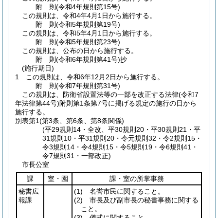
附
則
(令和4年
規則第15号)
この規則は、令和4年4月1日から施行する。
附
則
(令和5年
規則第19号)
この規則は、令和5年4月1日から施行する。
附
則
(令和5年
規則第23号)
この規則は、公布の日から施行する。
附
則
(令和6年
規則第41号)
抄
(施行期日)
1
この規則は、令和6年12月2日から施行する。
附
則
(令和7年
規則第31号)
この規則は、防衛省設置法等の一部を改正する法律
(令和7
年法律第44号)
附則第1条第7号に掲げる規定の施行の日から
施行する。
別表第1
(第3条、第6条、第8条関係)
(平29規則14・全改、平30規則20・平30規則21・平
31規則10・平31規則20・令元規則32・令2規則15・
令3規則14・令4規則15・令5規則19・令6規則41・
令7規則31・一部改正)
市長公室
課
室・園
課・室の所掌事務
秘書広
(1)
名誉市民に関すること。
報課
(2)
市長及び副市長の秘書事務に関する
こと。
(3)
儀式に関すること。