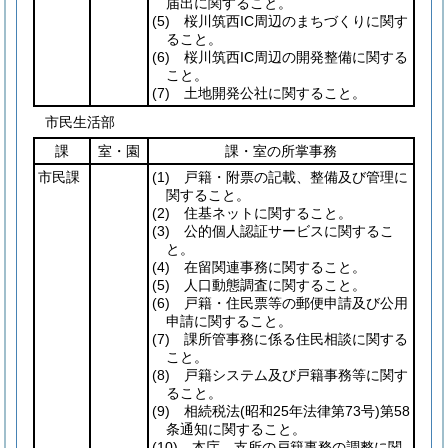
届出に関すること。
(5)
桜川筑西IC周辺のまちづくりに関す
ること。
(6)
桜川筑西IC周辺の開発整備に関する
こと。
(7)
土地開発公社に関すること。
市民生活部
課
室・園
課・室の所掌事務
市民課
(1)
戸籍・附票の記載、整備及び管理に
関すること。
(2)
住基ネットに関すること。
(3)
公的個人認証サービスに関するこ
と。
(4)
在留関連事務に関すること。
(5)
人口動態調査に関すること。
(6)
戸籍・住民票等の郵便申請及び公用
申請に関すること。
(7)
課所管事務に係る住民相談に関する
こと。
(8)
戸籍システム及び戸籍事務等に関す
ること。
(9)
相続税法
(昭和25年法律第73号)
第58
条通知に関すること。
(10)
本庁、支所の戸籍事務の調整に関