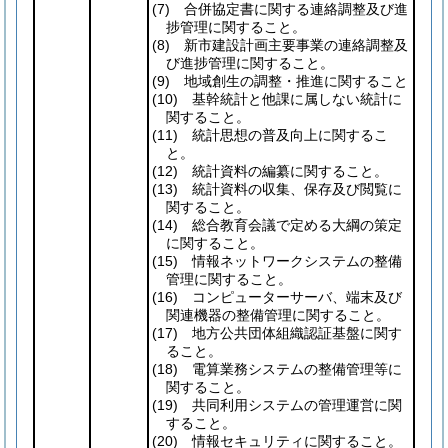
(7)
合併協定書に関する連絡調整及び進
捗管理に関すること。
(8)
新市建設計画主要事業の連絡調整及
び進捗管理に関すること。
(9)
地域創生の調整・推進に関すること
(10)
基幹統計と他課に属しない統計に
関すること。
(11)
統計思想の普及向上に関するこ
と。
(12)
統計資料の編纂に関すること。
(13)
統計資料の収集、保存及び閲覧に
関すること。
(14)
総合教育会議で定める大綱の策定
に関すること。
(15)
情報ネットワークシステムの整備
管理に関すること。
(16)
コンピューターサーバ、端末及び
関連機器の整備管理に関すること。
(17)
地方公共団体組織認証基盤に関す
ること。
(18)
電算業務システムの整備管理等に
関すること。
(19)
共同利用システムの管理運営に関
すること。
(20)
情報セキュリティに関すること。