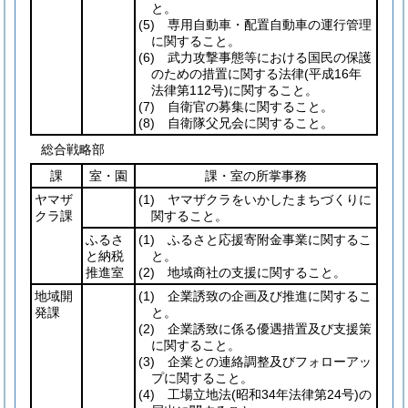
と。
(5)
専用自動車・配置自動車の運行管理
に関すること。
(6)
武力攻撃事態等における国民の保護
のための措置に関する法律
(平成16年
法律第112号)
に関すること。
(7)
自衛官の募集に関すること。
(8)
自衛隊父兄会に関すること。
総合戦略部
課
室・園
課・室の所掌事務
ヤマザ
(1)
ヤマザクラをいかしたまちづくりに
クラ課
関すること。
ふるさ
(1)
ふるさと応援寄附金事業に関するこ
と納税
と。
推進室
(2)
地域商社の支援に関すること。
地域開
(1)
企業誘致の企画及び推進に関するこ
発課
と。
(2)
企業誘致に係る優遇措置及び支援策
に関すること。
(3)
企業との連絡調整及びフォローアッ
プに関すること。
(4)
工場立地法
(昭和34年法律第24号)
の