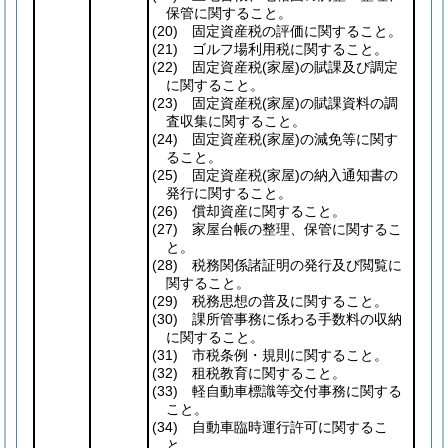
保管に関すること。
(20)
固定資産税の評価に関すること。
(21)
ゴルフ場利用税に関すること。
(22)
固定資産税
(家屋)
の賦課及び調定
に関すること。
(23)
固定資産税
(家屋)
の賦課資料の調
査収集に関すること。
(24)
固定資産税
(家屋)
の減免等に関す
ること。
(25)
固定資産税
(家屋)
の納入通知書の
発行に関すること。
(26)
償却資産に関すること。
(27)
家屋台帳の整理、保管に関するこ
と。
(28)
税務関係諸証明の発行及び閲覧に
関すること。
(29)
税務思想の普及に関すること。
(30)
課所管事務に係わる手数料の収納
に関すること。
(31)
市税条例・規則に関すること。
(32)
租税教育に関すること。
(33)
軽自動車標識等交付事務に関する
こと。
(34)
自動車臨時運行許可に関するこ
と。