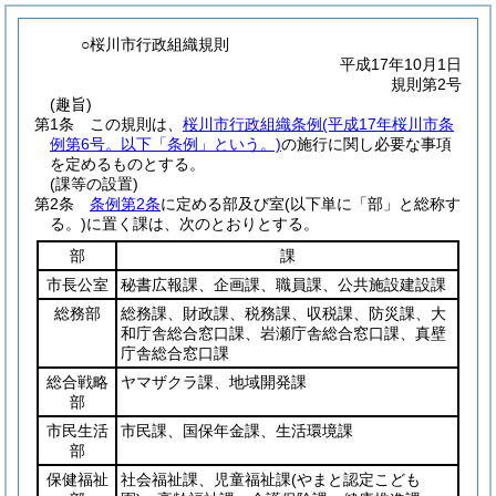
○桜川市行政組織規則
平成17年10月1日
規則第2号
(趣旨)
第1条
この規則は、
桜川市行政組織条例
(平成17年桜川市条
例第6号。以下「条例」という。)
の施行に関し必要な事項
を定めるものとする。
(課等の設置)
第2条
条例第2条
に定める部及び室
(以下単に「部」と総称す
る。)
に置く課は、次のとおりとする。
部
課
市長公室
秘書広報課、企画課、職員課、公共施設建設課
総務部
総務課、財政課、税務課、収税課、防災課、大
和庁舎総合窓口課、岩瀬庁舎総合窓口課、真壁
庁舎総合窓口課
総合戦略
ヤマザクラ課、地域開発課
部
市民生活
市民課、国保年金課、生活環境課
部
保健福祉
社会福祉課、児童福祉課
(やまと認定こども