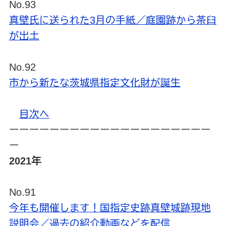
No.93
真壁氏に送られた3月の手紙／庭園跡から茶臼
が出土
No.92
市から新たな茨城県指定文化財が誕生
目次へ
ーーーーーーーーーーーーーーーーーーーー
ー
2021年
No.91
今年も開催します！国指定史跡真壁城跡現地
説明会／過去の紹介動画などを配信