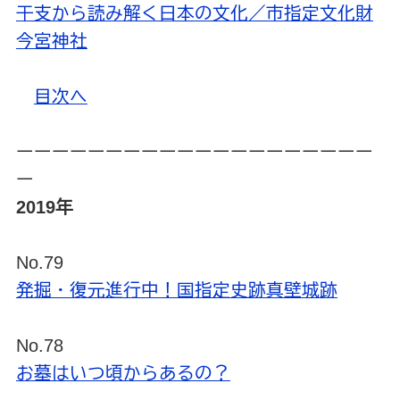
干支から読み解く日本の文化／市指定文化財
今宮神社
目次へ
ーーーーーーーーーーーーーーーーーーーー
ー
2019年
No.79
発掘・復元進行中！国指定史跡真壁城跡
No.78
お墓はいつ頃からあるの？