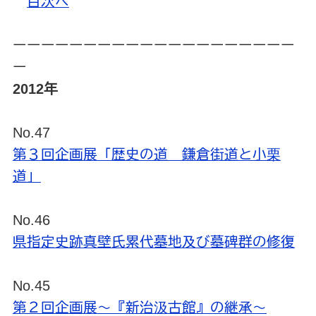
目次へ
ーーーーーーーーーーーーーーーーーーーー
ー
2012年
No.47
第３回企画展「歴史の道 鎌倉街道と小栗
道」
No.46
県指定史跡真壁氏累代墓地及び墓碑群の修復
No.45
第２回企画展～『新治汲古館』の継承～