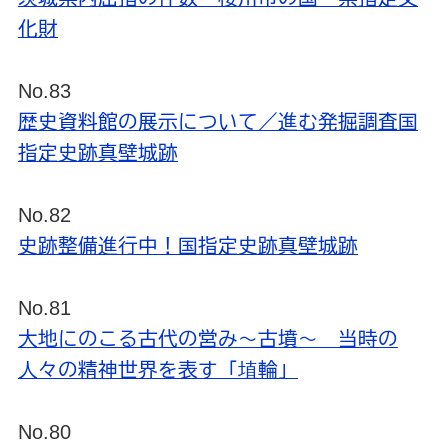
化財
No.83
歴史資料館の展示について／進む発掘調査国
指定史跡真壁城跡
No.82
史跡整備進行中！国指定史跡真壁城跡
No.81
大地にのこる古代の営み～古墳～ 当時の
人々の精神世界を表す「埴輪」
No.80