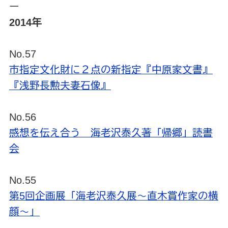
ー
2014年
No.57
市指定文化財に２点の新指定『中原家文書』
『浅野長勲夫妻石像』
No.56
感想を伝え合う 海老沢泰久著「帰郷」読書
会
No.55
第5回企画展「海老沢泰久展～直木賞作家の横
顔～」