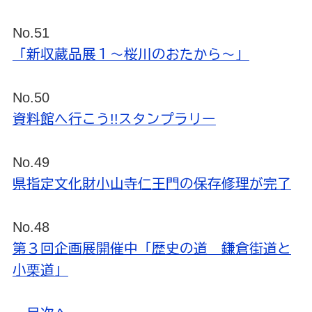
No.51
「新収蔵品展１～桜川のおたから～」
No.50
資料館へ行こう!!スタンプラリー
No.49
県指定文化財小山寺仁王門の保存修理が完了
No.48
第３回企画展開催中「歴史の道 鎌倉街道と
小栗道」