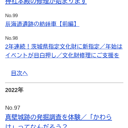
神社本殿の修理が始まります
No.99
辰海道遺跡の紡錘車【前編】
No.98
2年連続！茨城県指定文化財に新指定／年始は
イベントが目白押し／文化財修理にご支援を
目次へ
2022年
No.97
真壁城跡の発掘調査を体験／「かわら
け」ってなんだろう？