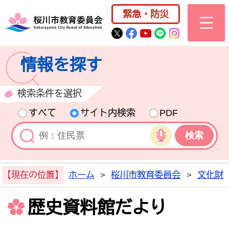
桜川市公式ホー
緊急・防災
桜川市公式Twitter
桜川市公式Facebo
桜川市公式YouT
桜川市公式LI
Instagra
情報を探す
検索条件を選択
すべて
サイト内検索
PDF
音声検索
【現在の位置】
ホーム
>
桜川市教育委員会
>
文化財
歴史資料館だより