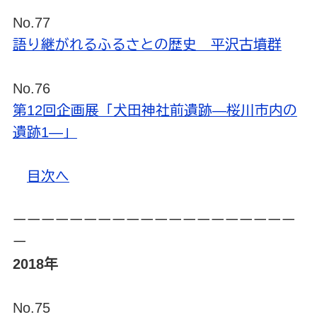
No.77
語り継がれるふるさとの歴史 平沢古墳群
No.76
第12回企画展「犬田神社前遺跡―桜川市内の
遺跡1―」
目次へ
ーーーーーーーーーーーーーーーーーーーー
ー
2018年
No.75