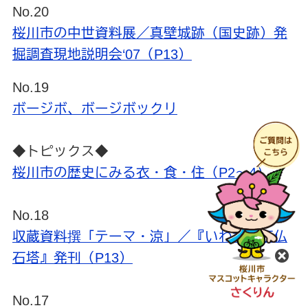
No.20
桜川市の中世資料展／真壁城跡（国史跡）発
掘調査現地説明会‘07（P13）
No.19
ボージボ、ボージボックリ
◆トピックス◆
桜川市の歴史にみる衣・食・住（P2～4）
No.18
収蔵資料撰「テーマ・涼」／『いわせの石仏
石塔』発刊（P13）
閉
No.17