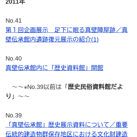
2011年
No.41
第１回企画展示 足下に眠る真壁陣屋跡／真
壁伝承館内遺跡復元展示の紹介(1)
No.40
真壁伝承館内に「歴史資料館」開館
～～※No.39以前は「
歴史民俗資料館だよ
り
」～～
No.39
「真壁伝承館」歴史展示資料について／重要
伝統的建造物群保存地区における文化財建造