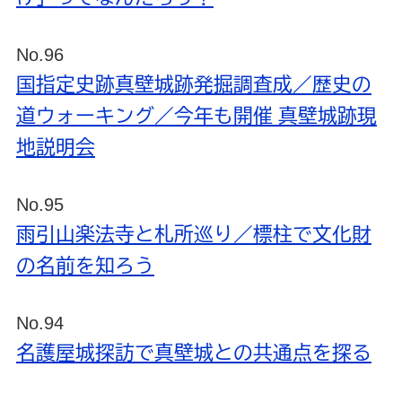
No.96
国指定史跡真壁城跡発掘調査成／歴史の
道ウォーキング／今年も開催 真壁城跡現
地説明会
No.95
雨引山楽法寺と札所巡り／標柱で文化財
の名前を知ろう
No.94
名護屋城探訪で真壁城との共通点を探る