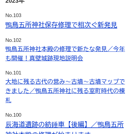
2023年
No.103
鴨鳥五所神社保存修理で相次ぐ新発見
No.102
鴨鳥五所神社本殿の修理で新たな発見／今年
も開催！真壁城跡現地説明会
No.101
大地に残る古代の営み～古墳～古墳マップで
きました／鴨鳥五所神社に残る室町時代の棟
札
No.100
辰海道遺跡の紡錘車【後編】／鴨鳥五所