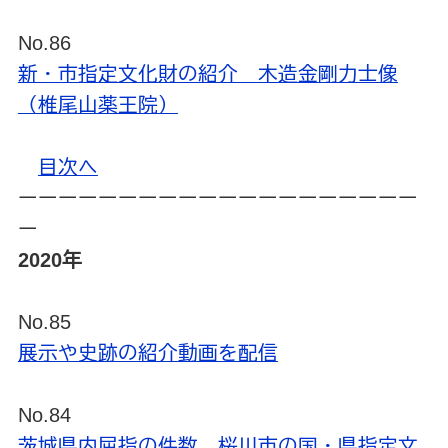
No.86
新・市指定文化財の紹介 木造金剛力士像
（椎尾山薬王院）
目次へ
ーーーーーーーーーーーーーーーーーーーー
ー
2020年
No.85
展示や史跡の紹介動画を配信
No.84
茨城県内屈指の件数 桜川市の国・県指定文