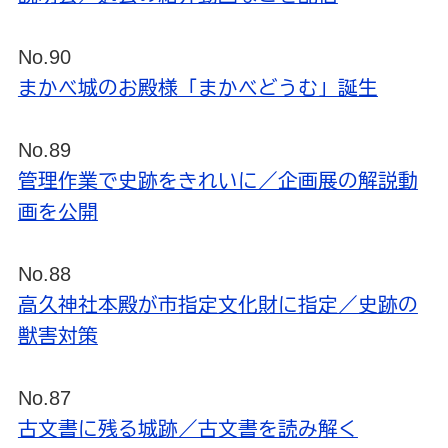
No.90
まかべ城のお殿様「まかべどうむ」誕生
No.89
管理作業で史跡をきれいに／企画展の解説動
画を公開
No.88
高久神社本殿が市指定文化財に指定／史跡の
獣害対策
No.87
古文書に残る城跡／古文書を読み解く