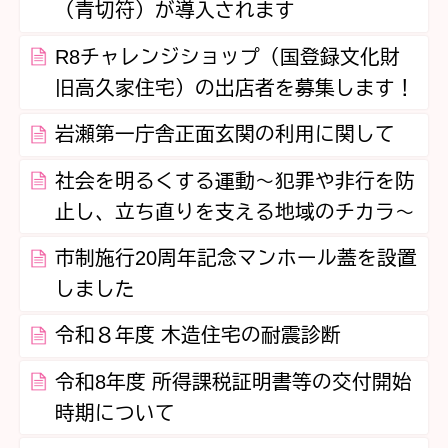
（青切符）が導入されます
R8チャレンジショップ（国登録文化財
旧高久家住宅）の出店者を募集します！
岩瀬第一庁舎正面玄関の利用に関して
社会を明るくする運動～犯罪や非行を防
止し、立ち直りを支える地域のチカラ～
市制施行20周年記念マンホール蓋を設置
しました
令和８年度 木造住宅の耐震診断
令和8年度 所得課税証明書等の交付開始
時期について