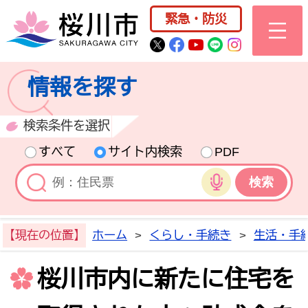
桜川市公式ホー
緊急・防災
桜川市公式Twitter
桜川市公式Facebo
桜川市公式YouT
桜川市公式LI
Instagra
情報を探す
検索条件を選択
すべて
サイト内検索
PDF
音声検索
【現在の位置】
ホーム
>
くらし・手続き
>
生活・手
桜川市内に新たに住宅を