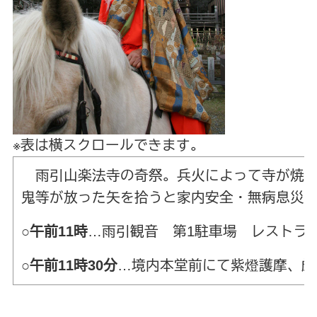
※表は横スクロールできます。
雨引山楽法寺の奇祭。兵火によって寺が焼失
鬼等が放った矢を拾うと家内安全・無病息災
○
午前11時
…雨引観音 第1駐車場 レストラ
○
午前11時30分
…境内本堂前にて紫燈護摩、厳