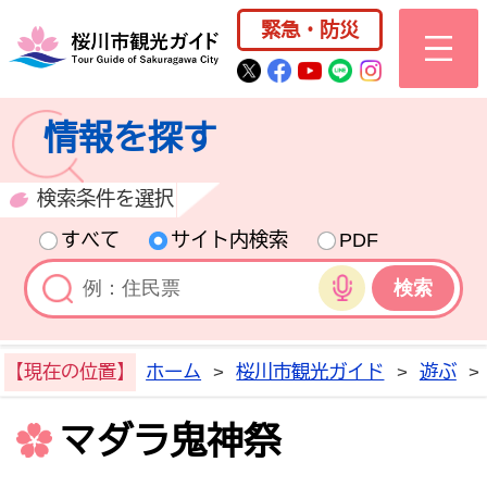
桜川市公式ホー
緊急・防災
桜川市公式Twitter
桜川市公式Facebo
桜川市公式YouT
桜川市公式LI
Instagra
情報を探す
検索条件を選択
すべて
サイト内検索
PDF
音声検索
【現在の位置】
ホーム
>
桜川市観光ガイド
>
遊ぶ
>
マダラ鬼神祭