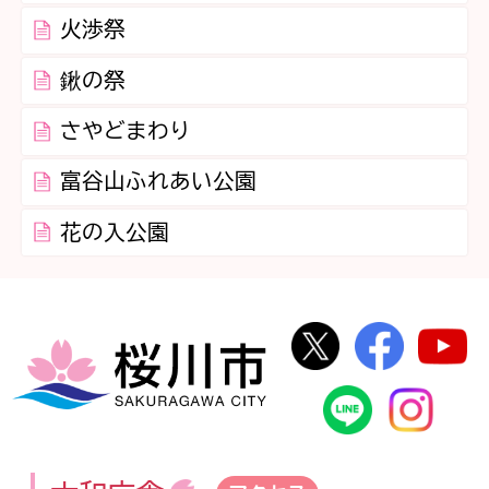
火渉祭
鍬の祭
さやどまわり
富谷山ふれあい公園
花の入公園
桜川市公式Twi
桜川市
桜川市
桜川市公式
In