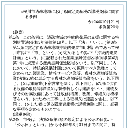
○桜川市過疎地域における固定資産税の課税免除に関す
る条例
令和4年10月21日
条例第20号
(趣旨)
第1条
この条例は、過疎地域の持続的発展の支援に関する特
別措置法
(令和3年法律第19号。以下「法」という。)
第8条
第1項に規定する過疎地域持続的発展市町村計画であって桜
川市
(以下「市」という。)
が定めるもの
(以下「持続的発展
計画」という。)
に記載された産業振興促進区域
(同条第4項
第1号に規定する産業振興促進区域をいう。以下同じ。)
内
において、持続的発展計画において振興すべき業種として
定められた製造業、情報サービス業等、農林水産物等販売
業
(法第23条に規定する農林水産物等販売業をいう。以下同
じ。)
又は旅館業
(下宿営業を除く。以下同じ。)
の用に供す
る設備の取得等
(取得又は製作若しくは建設をいい、建物及
びその附属設備にあっては改修
(増築、改築、修繕又は模様
替をいう。)
のための工事による取得又は建設を含む。以下
同じ。)
をした者に係る固定資産税の課税免除に関し、必要
な事項を定めるものとする。
(課税免除)
第2条
市長は、法第2条第2項の規定による公示の日
(以下
「公示日」という。)
から令和9年3月31日までの間に、持