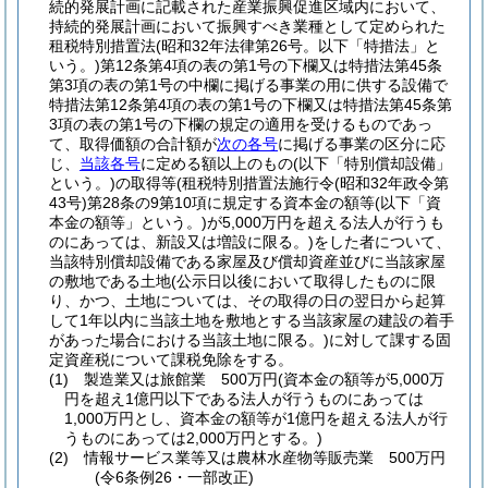
続的発展計画に記載された産業振興促進区域内において、
持続的発展計画において振興すべき業種として定められた
租税特別措置法
(昭和32年法律第26号。以下「特措法」と
いう。)
第12条第4項の表の第1号の下欄又は特措法第45条
第3項の表の第1号の中欄に掲げる事業の用に供する設備で
特措法第12条第4項の表の第1号の下欄又は特措法第45条第
3項の表の第1号の下欄の規定の適用を受けるものであっ
て、取得価額の合計額が
次の各号
に掲げる事業の区分に応
じ、
当該各号
に定める額以上のもの
(以下「特別償却設備」
という。)
の取得等
(租税特別措置法施行令
(昭和32年政令第
43号)
第28条の9第10項に規定する資本金の額等
(以下「資
本金の額等」という。)
が5,000万円を超える法人が行うも
のにあっては、新設又は増設に限る。)
をした者について、
当該特別償却設備である家屋及び償却資産並びに当該家屋
の敷地である土地
(公示日以後において取得したものに限
り、かつ、土地については、その取得の日の翌日から起算
して1年以内に当該土地を敷地とする当該家屋の建設の着手
があった場合における当該土地に限る。)
に対して課する固
定資産税について課税免除をする。
(1)
製造業又は旅館業 500万円
(資本金の額等が5,000万
円を超え1億円以下である法人が行うものにあっては
1,000万円とし、資本金の額等が1億円を超える法人が行
うものにあっては2,000万円とする。)
(2)
情報サービス業等又は農林水産物等販売業 500万円
(令6条例26・一部改正)