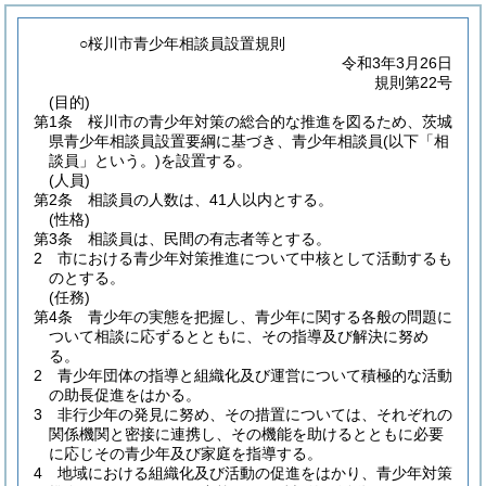
○桜川市青少年相談員設置規則
令和3年3月26日
規則第22号
(目的)
第1条
桜川市の青少年対策の総合的な推進を図るため、茨城
県青少年相談員設置要綱に基づき、青少年相談員
(以下「相
談員」という。)
を設置する。
(人員)
第2条
相談員の人数は、41人以内とする。
(性格)
第3条
相談員は、民間の有志者等とする。
2
市における青少年対策推進について中核として活動するも
のとする。
(任務)
第4条
青少年の実態を把握し、青少年に関する各般の問題に
ついて相談に応ずるとともに、その指導及び解決に努め
る。
2
青少年団体の指導と組織化及び運営について積極的な活動
の助長促進をはかる。
3
非行少年の発見に努め、その措置については、それぞれの
関係機関と密接に連携し、その機能を助けるとともに必要
に応じその青少年及び家庭を指導する。
4
地域における組織化及び活動の促進をはかり、青少年対策