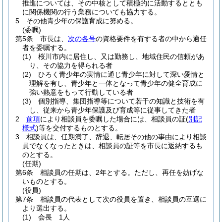
推進については、その中核として積極的に活動するととも
に関係機関の行う業務についても協力する。
5
その他青少年の保護育成に努める。
(委嘱)
第5条
市長は、
次の各号
の資格要件を有する者の中から適任
者を委嘱する。
(1)
桜川市内に居住し、又は勤務し、地域住民の信頼があ
り、その協力を得られる者
(2)
ひろく青少年の実情に通じ青少年に対して深い愛情と
理解を有し、青少年と一体となって青少年の健全育成に
強い熱意をもって行動している者
(3)
個別指導、集団指導等について若干の知識と技術を有
し、従来から青少年保護及び育成等に従事してきた者
2
前項
により相談員を委嘱した場合には、相談員の証
(
別記
様式
)
等を交付するものとする。
3
相談員は、任期満了、辞退、転居その他の事由により相談
員でなくなったときは、相談員の証等を市長に返納するも
のとする。
(任期)
第6条
相談員の任期は、2年とする。
ただし、再任を妨げな
いものとする。
(役員)
第7条
相談員の代表として次の役員を置き、相談員の互選に
より選出する。
(1)
会長 1人