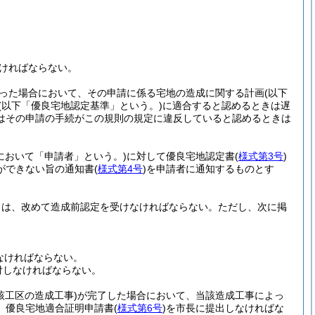
ければならない。
った場合において、その申請に係る宅地の造成に関する計画
(以下
(以下「優良宅地認定基準」という。)
に適合すると認めるときは遅
はその申請の手続がこの規則の規定に違反していると認めるときは
において「申請者」という。)
に対して優良宅地認定書
(
様式第3号
)
ができない旨の通知書
(
様式第4号
)
を申請者に通知するものとす
きは、改めて造成前認定を受けなければならない。
ただし、次に掲
なければならない。
付しなければならない。
該工区の造成工事)
が完了した場合において、当該造成工事によっ
、優良宅地適合証明申請書
(
様式第6号
)
を市長に提出しなければな