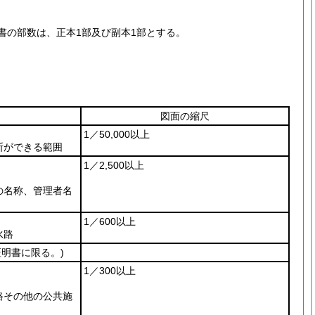
書の部数は、正本1部及び副本1部とする。
図面の縮尺
1／50,000以上
断ができる範囲
1／2,500以上
の名称、管理者名
1／600以上
水路
証明書に限る。)
1／300以上
路その他の公共施