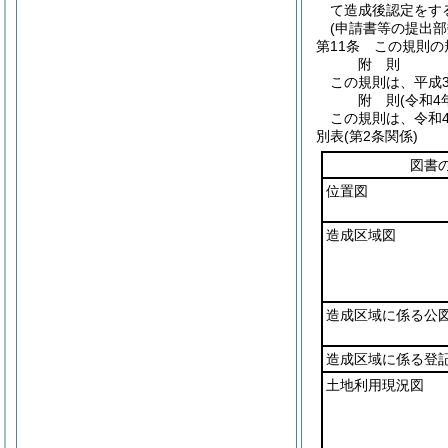
て造成後認定をす
(申請書等の提出部
第11条
この規則の
附
則
この規則は、平成3
附
則
(令和4
この規則は、令和
別表
(第2条関係)
図書
位置図
造成区域図
造成区域に係る公
造成区域に係る登
土地利用現況図