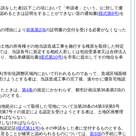
申請をした者
(以下この項において「申請者」という。)
に対して優
認めるときは証明をすることができない旨の通知書
(
様式第8号
)
を
他の理由により
前条第2項
の証明書の交付を受ける必要がなくなった
の土地の所有権その他当該造成工事を施行する権原を取得した特定
にあっては、当該各号に規定する相続人若しくは包括受遺者又は合併法人
限り、地位承継届出書
(
様式第10号
)
を市長に提出してその地位を承
事
(市街化調整区域内において行われるものであって、造成区域面積
受けようとする者は、当該造成工事の完了後、速やかに優良宅地認
したときは、
第4条
の規定にかかわらず、都市計画法第36条第2項の
ものとする。
地処分によって取得した宅地について法第28条の4第3項第5号
は同項第7号イの規定による認定を受けようとする者は、土地区画整理
ければならない。
付しなければならない。
地認定証
(
様式第11号
)
をその申請をした者に交付するものとする。
に至ることが確実と認められるものについては、
前3項
の手続に準じ