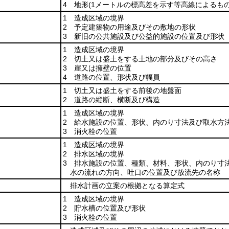
4 地形
(1メートルの標高差を示す等高線によるもの
1 造成区域の境界
2 予定建築物の用途及びその敷地の形状
3 新旧の公共施設及び公益的施設の位置及び形状
1 造成区域の境界
2 切土又は盛土をする土地の部分及びその高さ
3 崖又は擁壁の位置
4 道路の位置、形状及び幅員
1 切土又は盛土をする前後の地盤面
2 道路の縦断、横断及び構造
1 造成区域の境界
2 給水施設の位置、形状、内のり寸法及び取水方
3 消火栓の位置
1 造成区域の境界
2 排水区域の境界
3 排水施設の位置、種類、材料、形状、内のり寸
水の流れの方向、吐口の位置及び放流先の名称
排水計画の立案の根拠となる算定式
1 造成区域の境界
2 貯水槽の位置及び形状
3 消火栓の位置