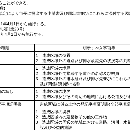
ることができる。
数)
規定により市長に提出する申請書及び届出書並びにこれらに添付する図
1年4月1日から施行する。
年
規則第23号)
4年4月1日から施行する。
の種類
明示すべき事項等
1 造成区域の位置
2 造成区域外の道路及び排水放流先の状況等の判
1 造成区域の境界
2 造成区域外で接続する道路の名称及び幅員
3 造成区域外の排水経路及び排水先並びにこれら
及び関係権利者の名称
図の写し
1 造成区域の境界
2 造成区域及びその周辺の地域における公道及び
記事項証明書
造成区域に係る土地の登記事項証明書
(全部事項
1 造成区域の境界
2 造成区域内の建築物その他の工作物
3 造成区域の周辺の地域における道路、河川、水
設及び公益的施設