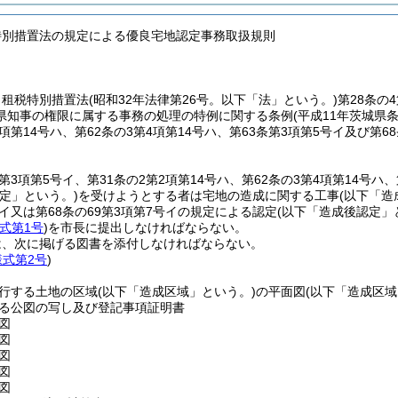
特別措置法の規定による優良宅地認定事務取扱規則
、租税特別措置法
(昭和32年法律第26号。以下「法」という。)
第28条の
県知事の権限に属する事務の処理の特例に関する条例
(平成11年茨城県条
2項第14号ハ、第62条の3第4項第14号ハ、第63条第3項第5号イ及び
4第3項第5号イ、第31条の2第2項第14号ハ、第62条の3第4項第14号ハ
定」という。)
を受けようとする者は宅地の造成に関する工事
(以下「造
号イ又は第68条の69第3項第7号イの規定による認定
(以下「造成後認定」
式第1号
)
を市長に提出しなければならない。
は、次に掲げる図書を添付しなければならない。
様式第2号
)
行する土地の区域
(以下「造成区域」という。)
の平面図
(以下「造成区域
る公図の写し及び登記事項証明書
図
図
図
図
図