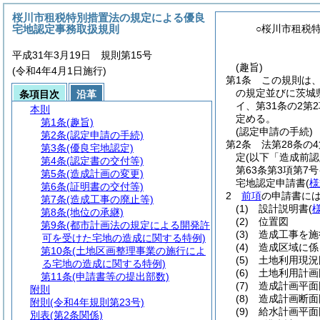
桜川市租税特別措置法の規定による優良
宅地認定事務取扱規則
○桜川市租税
平成31年3月19日 規則第15号
(趣旨)
(令和4年4月1日施行)
第1条
この規則は
の規定並びに茨城
条項目次
沿革
イ、第31条の2第
本則
定める。
第1条
(趣旨)
(認定申請の手続)
第2条
(認定申請の手続)
第2条
法第28条の
第3条
(優良宅地認定)
定
(以下「造成前認
第4条
(認定書の交付等)
第63条第3項第7
第5条
(造成計画の変更)
宅地認定申請書
(
様
第6条
(証明書の交付等)
2
前項
の申請書に
第7条
(造成工事の廃止等)
(1)
設計説明書
(
第8条
(地位の承継)
(2)
位置図
第9条
(都市計画法の規定による開発許
(3)
造成工事を施
可を受けた宅地の造成に関する特例)
(4)
造成区域に係
第10条
(土地区画整理事業の施行によ
(5)
土地利用現況
る宅地の造成に関する特例)
(6)
土地利用計画
第11条
(申請書等の提出部数)
(7)
造成計画平面
附則
(8)
造成計画断面
附則
(令和4年規則第23号)
(9)
給水計画平面
別表
(第2条関係)