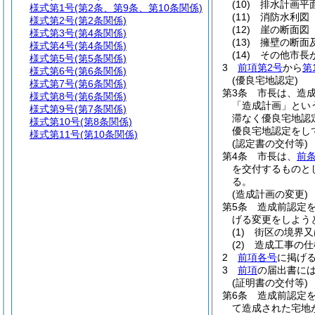
(10)
排水計画平
様式第1号
(第2条、第9条、第10条関係)
(11)
消防水利図
様式第2号
(第2条関係)
(12)
崖の断面図
様式第3号
(第4条関係)
(13)
擁壁の断面
様式第4号
(第4条関係)
(14)
その他市長
様式第5号
(第5条関係)
3
前項第2号
から
第
様式第6号
(第6条関係)
(優良宅地認定)
様式第7号
(第6条関係)
第3条
市長は、造
様式第8号
(第6条関係)
「造成計画」とい
様式第9号
(第7条関係)
滞なく優良宅地認
様式第10号
(第8条関係)
優良宅地認定をし
様式第11号
(第10条関係)
(認定書の交付等)
第4条
市長は、
前
を交付するものと
る。
(造成計画の変更)
第5条
造成前認定
げる変更をしよう
(1)
街区の境界又
(2)
造成工事の仕
2
前項各号
に掲げ
3
前項
の届出書に
(証明書の交付等)
第6条
造成前認定
て造成された宅地