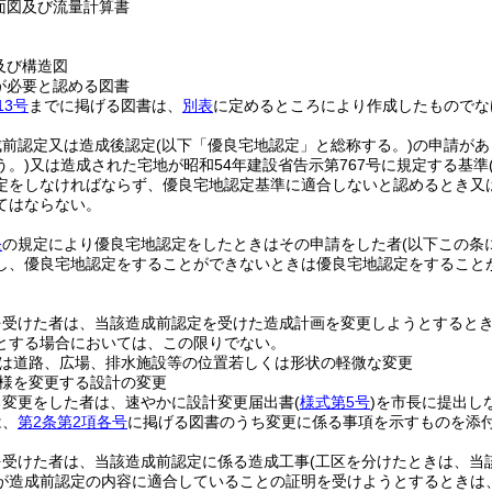
面図及び流量計算書
及び構造図
が必要と認める図書
13号
までに掲げる図書は、
別表
に定めるところにより作成したものでな
成前認定又は造成後認定
(以下「優良宅地認定」と総称する。)
の申請があ
う。)
又は造成された宅地が昭和54年建設省告示第767号に規定する基準
定をしなければならず、優良宅地認定基準に適合しないと認めるとき又
てはならない。
条
の規定により優良宅地認定をしたときはその申請をした者
(以下この条
し、優良宅地認定をすることができないときは優良宅地認定をすること
を受けた者は、当該造成前認定を受けた造成計画を変更しようとすると
とする場合においては、この限りでない。
は道路、広場、排水施設等の位置若しくは形状の軽微な変更
様を変更する設計の変更
る変更をした者は、速やかに設計変更届出書
(
様式第5号
)
を市長に提出し
は、
第2条第2項各号
に掲げる図書のうち変更に係る事項を示すものを添
を受けた者は、当該造成前認定に係る造成工事
(工区を分けたときは、当
が造成前認定の内容に適合していることの証明を受けようとするときは