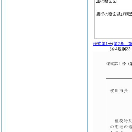
崖の断面図
擁壁の断面及び構
様式第1号
(第2条、
(令4規則2