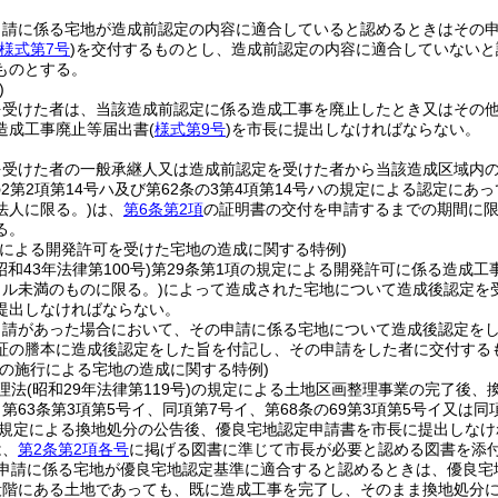
申請に係る宅地が造成前認定の内容に適合していると認めるときはその
様式第7号
)
を交付するものとし、造成前認定の内容に適合していないと
ものとする。
)
を受けた者は、当該造成前認定に係る造成工事を廃止したとき又はその
造成工事廃止等届出書
(
様式第9号
)
を市長に提出しなければならない。
を受けた者の一般承継人又は造成前認定を受けた者から当該造成区域内
条の2第2項第14号ハ及び第62条の3第4項第14号ハの規定による認定
法人に限る。)
は、
第6条第2項
の証明書の交付を申請するまでの期間に
る。
定による開発許可を受けた宅地の造成に関する特例)
昭和43年法律第100号)
第29条第1項の規定による開発許可に係る造成工
ートル未満のものに限る。)
によって造成された宅地について造成後認定を
提出しなければならない。
申請があった場合において、その申請に係る宅地について造成後認定を
証の謄本に造成後認定をした旨を付記し、その申請をした者に交付する
業の施行による宅地の造成に関する特例)
理法
(昭和29年法律第119号)
の規定による土地区画整理事業の完了後、換
第63条第3項第5号イ、同項第7号イ、第68条の69第3項第5号イ又
項の規定による換地処分の公告後、優良宅地認定申請書を市長に提出しな
は、
第2条第2項各号
に掲げる図書に準じて市長が必要と認める図書を添
申請に係る宅地が優良宅地認定基準に適合すると認めるときは、優良宅
段階にある土地であっても、既に造成工事を完了し、そのまま換地処分