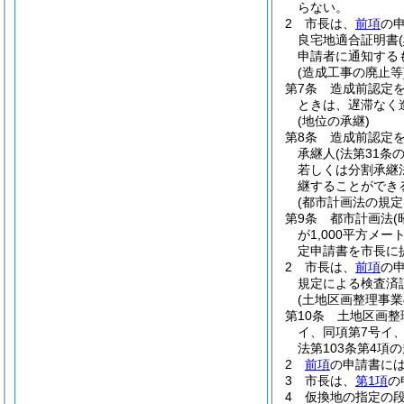
らない。
2
市長は、
前項
の
良宅地適合証明書
(
申請者に通知する
(造成工事の廃止等
第7条
造成前認定
ときは、遅滞なく
(地位の承継)
第8条
造成前認定
承継人
(法第31
若しくは分割承継
継することができ
(都市計画法の規
第9条
都市計画法
(
が1,000平方メ
定申請書を市長に
2
市長は、
前項
の
規定による検査済
(土地区画整理事
第10条
土地区画整
イ、同項第7号イ、
法第103条第4
2
前項
の申請書に
3
市長は、
第1項
の
4
仮換地の指定の