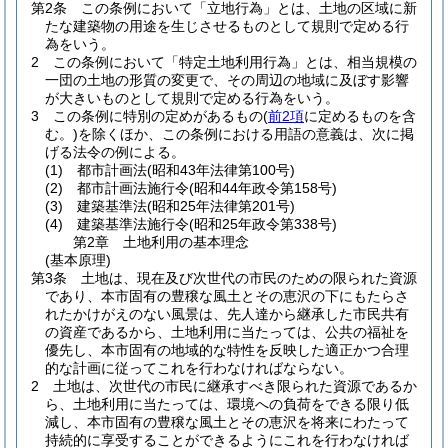
第2条
この条例において「立地行為」とは、土地の区域に新
たな建築物の用途を生じさせるものとして規則で定める行
為をいう。
2
この条例において「特定土地利用行為」とは、相当規模の
一団の土地の形質の変更で、その周辺の地域に及ぼす影響
が大きいものとして規則で定める行為をいう。
3
この条例に特別の定めがあるもの
(
前2項
に定めるものを含
む。)
を除くほか、この条例における用語の意義は、次に掲
げる法令の例による。
(1)
都市計画法
(昭和43年法律第100号)
(2)
都市計画法施行令
(昭和44年政令第158号)
(3)
建築基準法
(昭和25年法律第201号)
(4)
建築基準法施行令
(昭和25年政令第338号)
第2章
土地利用の基本理念
(基本原理)
第3条
土地は、現在及び次世代の市民のための限られた資源
であり、本市固有の豊穣な風土とその恵沢の下にもたらさ
れたかけがえのない風景は、先人達から継承した市民共有
の資産であるから、土地利用に当たっては、公共の福祉を
優先し、本市固有の地域的な特性を反映した適正かつ合理
的な計画に従ってこれを行わなければならない。
2
土地は、次世代の市民に継承すべき限られた資源であるか
ら、土地利用に当たっては、環境への負荷をできる限り低
減し、本市固有の豊穣な風土とその恵沢を将来にわたって
持続的に享受することができるようにこれを行わなければ