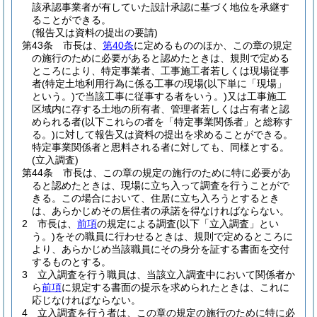
該承認事業者が有していた設計承認に基づく地位を承継す
ることができる。
(報告又は資料の提出の要請)
第43条
市長は、
第40条
に定めるもののほか、この章の規定
の施行のために必要があると認めたときは、規則で定める
ところにより、特定事業者、工事施工者若しくは現場従事
者
(特定土地利用行為に係る工事の現場
(以下単に「現場」
という。)
で当該工事に従事する者をいう。)
又は工事施工
区域内に存する土地の所有者、管理者若しくは占有者と認
められる者
(以下これらの者を「特定事業関係者」と総称す
る。)
に対して報告又は資料の提出を求めることができる。
特定事業関係者と思料される者に対しても、同様とする。
(立入調査)
第44条
市長は、この章の規定の施行のために特に必要があ
ると認めたときは、現場に立ち入って調査を行うことがで
きる。
この場合において、住居に立ち入ろうとするとき
は、あらかじめその居住者の承諾を得なければならない。
2
市長は、
前項
の規定による調査
(以下「立入調査」とい
う。)
をその職員に行わせるときは、規則で定めるところに
より、あらかじめ当該職員にその身分を証する書面を交付
するものとする。
3
立入調査を行う職員は、当該立入調査中において関係者か
ら
前項
に規定する書面の提示を求められたときは、これに
応じなければならない。
4
立入調査を行う者は、この章の規定の施行のために特に必