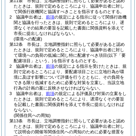
第11条
市長は、立地調整指針に照らして必要があると認め
たときは、規則で定めるところにより、協議申出者に対し
て関係行政機関と協議すべきことを指示するものとする。
2
協議申出者は、
前項
の規定による指示に従って関係行政機
関と協議を行ったときは、規則で定めるところにより、遅
滞なくその結果の要旨を記載した書面に関係資料を添えて
市長に提出しなければならない。
(環境への配慮)
第12条
市長は、立地調整指針に照らして必要があると認め
たときは、規則で定めるところにより、協議申出者に対し
て環境への負荷の低減に関し特に配慮すべき項目
(以下「要
配慮項目」という。)
を指示するものとする。
2
協議申出者は、
前項
の規定による指示を受けたときは、規
則で定めるところにより、要配慮項目ごとに立地行為が環
境に及ぼす影響について評価を行うとともに、その負荷を
できる限り低減するために必要な対策を立案し、当該立地
行為の計画の案に反映させなければならない。
3
協議申出者は、
前項
の規定による評価及び対策の立案をし
たときは、規則で定めるところにより、遅滞なくその要旨
を記載した書面に関係資料を添えて市長に提出しなければ
ならない。
(関係住民への周知)
第13条
市長は、立地調整指針に照らして必要があると認め
たときは、規則で定めるところにより、協議申出者に対し
て説明会の開催等関係住民への周知のために必要な措置を