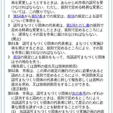
画を変更しようとするときは、あらかじめ市長の認可を受
けなければならない。
ただし、規則で定める軽易な変更に
ついては、この限りでない。
2
第54条
から
第57条
までの規定は、
前項
の規定による認可
について準用する。
3
認可まちづくり団体の代表者は、
第1項ただし書
の規則で
定める軽易な変更をしたときは、規則で定めるところによ
り、遅滞なくその旨を市長に届け出なければならない。
(廃止)
第61条
認可まちづくり団体の代表者は、まちづくり実施計
画を廃止するときは、規則で定めるところにより、その旨
を市長に届け出なければならない。
2
前項
の規定による届出をもって、当該認可まちづくり団体
はその地位を失う。
(報告若しくは資料の提出又は技術的助言)
第62条
市長は、この章の規定の施行のために必要があると
認めたときは、規則で定めるところにより、申請団体又は
認可まちづくり団体の代表者に対して報告若しくは資料の
提出を求め、又は技術的助言をすることができる。
(是正勧告)
第63条
市長は、認可まちづくり団体が
次の各号
のいずれか
に該当すると認めたときは、規則で定めるところにより、
当該認可まちづくり団体の代表者に対して是正のために必
要な措置を講ずべきことを勧告することができる。
(1)
当該認可まちづくり団体がまちづくり実施計画の内容