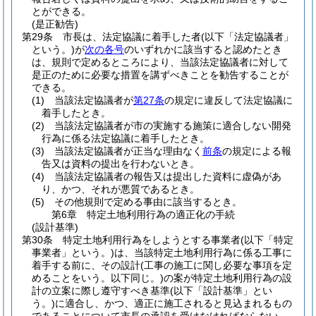
とができる。
(是正勧告)
第29条
市長は、法定協議に着手した者
(以下「法定協議者」
という。)
が
次の各号
のいずれかに該当すると認めたとき
は、規則で定めるところにより、当該法定協議者に対して
是正のために必要な措置を講ずべきことを勧告することが
できる。
(1)
当該法定協議者が
第27条
の規定に違反して法定協議に
着手したとき。
(2)
当該法定協議者が市の実施する施策に適合しない開発
行為に係る法定協議に着手したとき。
(3)
当該法定協議者が正当な理由なく
前条
の規定による報
告又は資料の提出を行わないとき。
(4)
当該法定協議者の報告又は提出した資料に虚偽があ
り、かつ、それが悪質であるとき。
(5)
その他規則で定める事由に該当するとき。
第6章
特定土地利用行為の適正化の手続
(設計基準)
第30条
特定土地利用行為をしようとする事業者
(以下「特定
事業者」という。)
は、当該特定土地利用行為に係る工事に
着手する前に、その設計
(工事の施工に関し必要な事項を定
めることをいう。以下同じ。)
の案が特定土地利用行為の設
計の立案に際し遵守すべき基準
(以下「設計基準」とい
う。)
に適合し、かつ、適正に施工されると見込まれるもの