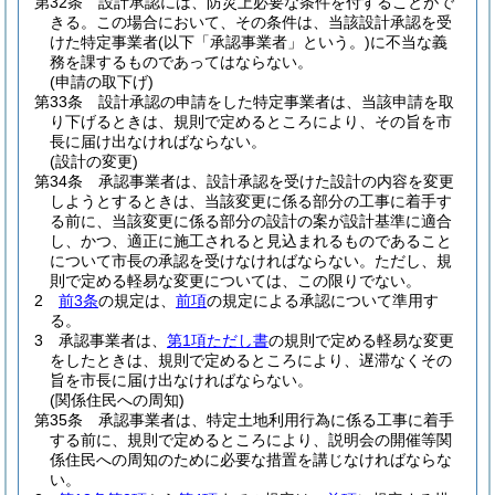
第32条
設計承認には、防災上必要な条件を付することがで
きる。
この場合において、その条件は、当該設計承認を受
けた特定事業者
(以下「承認事業者」という。)
に不当な義
務を課するものであってはならない。
(申請の取下げ)
第33条
設計承認の申請をした特定事業者は、当該申請を取
り下げるときは、規則で定めるところにより、その旨を市
長に届け出なければならない。
(設計の変更)
第34条
承認事業者は、設計承認を受けた設計の内容を変更
しようとするときは、当該変更に係る部分の工事に着手す
る前に、当該変更に係る部分の設計の案が設計基準に適合
し、かつ、適正に施工されると見込まれるものであること
について市長の承認を受けなければならない。
ただし、規
則で定める軽易な変更については、この限りでない。
2
前3条
の規定は、
前項
の規定による承認について準用す
る。
3
承認事業者は、
第1項ただし書
の規則で定める軽易な変更
をしたときは、規則で定めるところにより、遅滞なくその
旨を市長に届け出なければならない。
(関係住民への周知)
第35条
承認事業者は、特定土地利用行為に係る工事に着手
する前に、規則で定めるところにより、説明会の開催等関
係住民への周知のために必要な措置を講じなければならな
い。