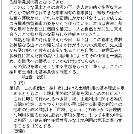
る経済発展の礎となってきた。
このような風土とその恵沢の下、先人達の紡ぐ多彩な営み
のなかで醸成されてきた本市固有の都市像は、複数の種子に
枝葉を芽吹かせ、それらが密接にかかわり合うことで成り立
つ有機連携型都市の姿をかたち作っている。本市は古来、都
市と農村とが相互に機能を補完し、人と自然とが共生し支え
合うことで稔り豊かな暮らしを持続させてきた。
成熟と縮退の時代を迎えた今日、我々は、この都市と農村
と神秘なる山々とが織り成すかけがえのない風景が、先人達
から受け継いだ共有の資産であることを自覚し、創意工夫と
多様性に富んだ質の高い土地利用によってその価値を一層高
め、次世代へと継承していかなければならない。
その実現を果たそうとする意志をもって、我々は、ここに
桜川市土地利用基本条例を制定する。
第1章
総則
(目的)
第1条
この条例は、桜川市における土地利用の基本理念を定
めるとともに、土地利用の総合調整を図るための仕組みと
これに即して行われるべき諸手続、土地利用に関する私的
自治の推進、まちづくりの担い手に関する制度の創設その
他市の行政区域
(以下「市域」という。)
の適正かつ合理的
な利用を図るために必要な事項を定め、もって本市の特性
に相応しい創造的で多様性豊かな土地利用の実現に寄与す
ることを目的とする。
(定義)