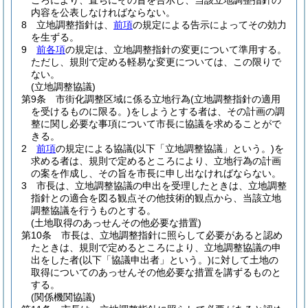
ころにより、直ちにその旨を告示し、当該立地調整指針の
内容を公表しなければならない。
8
立地調整指針は、
前項
の規定による告示によってその効力
を生ずる。
9
前各項
の規定は、立地調整指針の変更について準用する。
ただし、規則で定める軽易な変更については、この限りで
ない。
(立地調整協議)
第9条
市街化調整区域に係る立地行為
(立地調整指針の適用
を受けるものに限る。)
をしようとする者は、その計画の調
整に関し必要な事項について市長に協議を求めることがで
きる。
2
前項
の規定による協議
(以下「立地調整協議」という。)
を
求める者は、規則で定めるところにより、立地行為の計画
の案を作成し、その旨を市長に申し出なければならない。
3
市長は、立地調整協議の申出を受理したときは、立地調整
指針との適合を図る観点その他技術的観点から、当該立地
調整協議を行うものとする。
(土地取得のあっせんその他必要な措置)
第10条
市長は、立地調整指針に照らして必要があると認め
たときは、規則で定めるところにより、立地調整協議の申
出をした者
(以下「協議申出者」という。)
に対して土地の
取得についてのあっせんその他必要な措置を講ずるものと
する。
(関係機関協議)