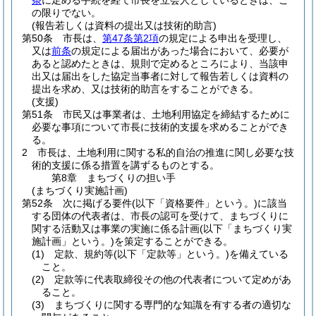
条
に定める手続を経て市長を立会人としているときは、こ
の限りでない。
(報告若しくは資料の提出又は技術的助言)
第50条
市長は、
第47条第2項
の規定による申出を受理し、
又は
前条
の規定による届出があった場合において、必要が
あると認めたときは、規則で定めるところにより、当該申
出又は届出をした協定当事者に対して報告若しくは資料の
提出を求め、又は技術的助言をすることができる。
(支援)
第51条
市民又は事業者は、土地利用協定を締結するために
必要な事項について市長に技術的支援を求めることができ
る。
2
市長は、土地利用に関する私的自治の推進に関し必要な技
術的支援に係る措置を講ずるものとする。
第8章
まちづくりの担い手
(まちづくり実施計画)
第52条
次に掲げる要件
(以下「資格要件」という。)
に該当
する団体の代表者は、市長の認可を受けて、まちづくりに
関する活動又は事業の実施に係る計画
(以下「まちづくり実
施計画」という。)
を策定することができる。
(1)
定款、規約等
(以下「定款等」という。)
を備えている
こと。
(2)
定款等に代表取締役その他の代表者について定めがあ
ること。
(3)
まちづくりに関する専門的な知識を有する者の適切な