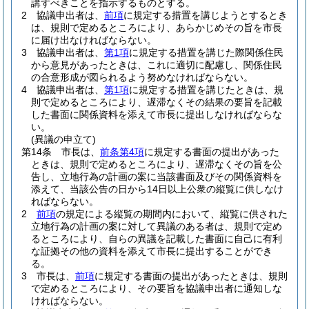
講ずべきことを指示するものとする。
2
協議申出者は、
前項
に規定する措置を講じようとするとき
は、規則で定めるところにより、あらかじめその旨を市長
に届け出なければならない。
3
協議申出者は、
第1項
に規定する措置を講じた際関係住民
から意見があったときは、これに適切に配慮し、関係住民
の合意形成が図られるよう努めなければならない。
4
協議申出者は、
第1項
に規定する措置を講じたときは、規
則で定めるところにより、遅滞なくその結果の要旨を記載
した書面に関係資料を添えて市長に提出しなければならな
い。
(異議の申立て)
第14条
市長は、
前条第4項
に規定する書面の提出があった
ときは、規則で定めるところにより、遅滞なくその旨を公
告し、立地行為の計画の案に当該書面及びその関係資料を
添えて、当該公告の日から14日以上公衆の縦覧に供しなけ
ればならない。
2
前項
の規定による縦覧の期間内において、縦覧に供された
立地行為の計画の案に対して異議のある者は、規則で定め
るところにより、自らの異議を記載した書面に自己に有利
な証拠その他の資料を添えて市長に提出することができ
る。
3
市長は、
前項
に規定する書面の提出があったときは、規則
で定めるところにより、その要旨を協議申出者に通知しな
ければならない。