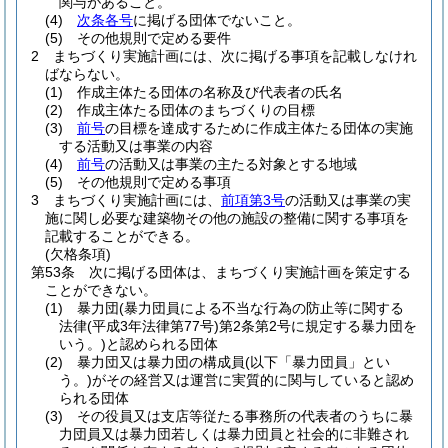
関与があること。
(4)
次条各号
に掲げる団体でないこと。
(5)
その他規則で定める要件
2
まちづくり実施計画には、次に掲げる事項を記載しなけれ
ばならない。
(1)
作成主体たる団体の名称及び代表者の氏名
(2)
作成主体たる団体のまちづくりの目標
(3)
前号
の目標を達成するために作成主体たる団体の実施
する活動又は事業の内容
(4)
前号
の活動又は事業の主たる対象とする地域
(5)
その他規則で定める事項
3
まちづくり実施計画には、
前項第3号
の活動又は事業の実
施に関し必要な建築物その他の施設の整備に関する事項を
記載することができる。
(欠格条項)
第53条
次に掲げる団体は、まちづくり実施計画を策定する
ことができない。
(1)
暴力団
(暴力団員による不当な行為の防止等に関する
法律
(平成3年法律第77号)
第2条第2号に規定する暴力団を
いう。)
と認められる団体
(2)
暴力団又は暴力団の構成員
(以下「暴力団員」とい
う。)
がその経営又は運営に実質的に関与していると認め
られる団体
(3)
その役員又は支店等従たる事務所の代表者のうちに暴
力団員又は暴力団若しくは暴力団員と社会的に非難され