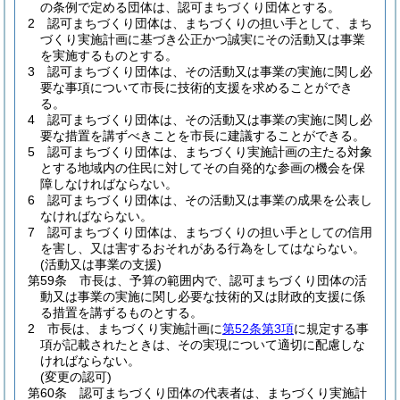
の条例で定める団体は、認可まちづくり団体とする。
2
認可まちづくり団体は、まちづくりの担い手として、まち
づくり実施計画に基づき公正かつ誠実にその活動又は事業
を実施するものとする。
3
認可まちづくり団体は、その活動又は事業の実施に関し必
要な事項について市長に技術的支援を求めることができ
る。
4
認可まちづくり団体は、その活動又は事業の実施に関し必
要な措置を講ずべきことを市長に建議することができる。
5
認可まちづくり団体は、まちづくり実施計画の主たる対象
とする地域内の住民に対してその自発的な参画の機会を保
障しなければならない。
6
認可まちづくり団体は、その活動又は事業の成果を公表し
なければならない。
7
認可まちづくり団体は、まちづくりの担い手としての信用
を害し、又は害するおそれがある行為をしてはならない。
(活動又は事業の支援)
第59条
市長は、予算の範囲内で、認可まちづくり団体の活
動又は事業の実施に関し必要な技術的又は財政的支援に係
る措置を講ずるものとする。
2
市長は、まちづくり実施計画に
第52条第3項
に規定する事
項が記載されたときは、その実現について適切に配慮しな
ければならない。
(変更の認可)
第60条
認可まちづくり団体の代表者は、まちづくり実施計