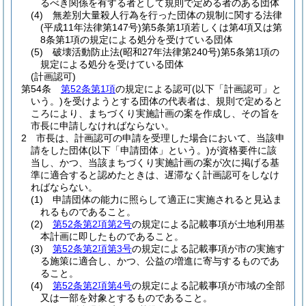
るべき関係を有する者として規則で定める者のある団体
(4)
無差別大量殺人行為を行った団体の規制に関する法律
(平成11年法律第147号)
第5条第1項若しくは第4項又は第
8条第1項の規定による処分を受けている団体
(5)
破壊活動防止法
(昭和27年法律第240号)
第5条第1項の
規定による処分を受けている団体
(計画認可)
第54条
第52条第1項
の規定による認可
(以下「計画認可」と
いう。)
を受けようとする団体の代表者は、規則で定めると
ころにより、まちづくり実施計画の案を作成し、その旨を
市長に申請しなければならない。
2
市長は、計画認可の申請を受理した場合において、当該申
請をした団体
(以下「申請団体」という。)
が資格要件に該
当し、かつ、当該まちづくり実施計画の案が次に掲げる基
準に適合すると認めたときは、遅滞なく計画認可をしなけ
ればならない。
(1)
申請団体の能力に照らして適正に実施されると見込ま
れるものであること。
(2)
第52条第2項第2号
の規定による記載事項が土地利用基
本計画に即したものであること。
(3)
第52条第2項第3号
の規定による記載事項が市の実施す
る施策に適合し、かつ、公益の増進に寄与するものであ
ること。
(4)
第52条第2項第4号
の規定による記載事項が市域の全部
又は一部を対象とするものであること。