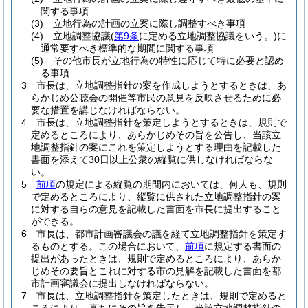
関する事項
(3)
立地行為の計画の立案に際し調整すべき事項
(4)
立地調整協議
(
第9条
に定める立地調整協議をいう。)
に
通常要すべき標準的な期間に関する事項
(5)
その他市長が立地行為の特性に応じて特に必要と認め
る事項
3
市長は、立地調整指針の案を作成しようとするときは、あ
らかじめ公聴会の開催等市民の意見を反映させるために必
要な措置を講じなければならない。
4
市長は、立地調整指針を策定しようとするときは、規則で
定めるところにより、あらかじめその旨を公告し、当該立
地調整指針の案にこれを策定しようとする理由を記載した
書面を添えて30日以上公衆の縦覧に供しなければならな
い。
5
前項
の規定による縦覧の期間内においては、何人も、規則
で定めるところにより、縦覧に供された立地調整指針の案
に対する自らの意見を記載した書面を市長に提出すること
ができる。
6
市長は、都市計画審議会の議を経て立地調整指針を策定す
るものとする。
この場合において、
前項
に規定する書面の
提出があったときは、規則で定めるところにより、あらか
じめその要旨とこれに対する市の見解を記載した書面を都
市計画審議会に提出しなければならない。
7
市長は、立地調整指針を策定したときは、規則で定めると