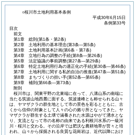
○桜川市土地利用基本条例
平成30年6月15日
条例第33号
目次
前文
第1章
総則
(第1条・第2条)
第2章
土地利用の基本理念
(第3条―第5条)
第3章
土地利用基本計画
(第6条・第7条)
第4章
立地行為の調整の手続
(第8条―第26条)
第5章
法定協議の事前調整
(第27条―第29条)
第6章
特定土地利用行為の適正化の手続
(第30条―第46条)
第7章
土地利用に関する私的自治の推進
(第47条―第51条)
第8章
まちづくりの担い手
(第52条―第65条)
第9章
補則
(第66条―第73条)
附則
桜川市は、関東平野の北東端に在って、八溝山系の南端に
当たる筑波山地西麓に面する。筑波連峰とも称せられる山々
は、ヤマザクラの群生地として市の景色を彩るとともに、古
くから信仰の対象として人々の心の拠り所となってきた。ヤ
マザクラが群生する土壌で涵養された水源はやがて湧水とな
り、支流となって市の名称の由来である利根川水系の一級河
川・桜川と交わる。その沿岸では肥沃な農耕地帯が営々と培
われ、山々から採掘される良質な花崗岩は、近代以降におけ