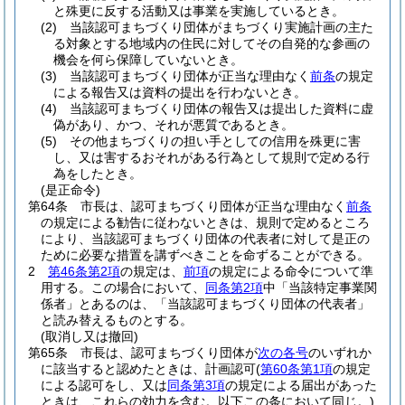
と殊更に反する活動又は事業を実施しているとき。
(2)
当該認可まちづくり団体がまちづくり実施計画の主た
る対象とする地域内の住民に対してその自発的な参画の
機会を何ら保障していないとき。
(3)
当該認可まちづくり団体が正当な理由なく
前条
の規定
による報告又は資料の提出を行わないとき。
(4)
当該認可まちづくり団体の報告又は提出した資料に虚
偽があり、かつ、それが悪質であるとき。
(5)
その他まちづくりの担い手としての信用を殊更に害
し、又は害するおそれがある行為として規則で定める行
為をしたとき。
(是正命令)
第64条
市長は、認可まちづくり団体が正当な理由なく
前条
の規定による勧告に従わないときは、規則で定めるところ
により、当該認可まちづくり団体の代表者に対して是正の
ために必要な措置を講ずべきことを命ずることができる。
2
第46条第2項
の規定は、
前項
の規定による命令について準
用する。
この場合において、
同条第2項
中「当該特定事業関
係者」とあるのは、「当該認可まちづくり団体の代表者」
と読み替えるものとする。
(取消し又は撤回)
第65条
市長は、認可まちづくり団体が
次の各号
のいずれか
に該当すると認めたときは、計画認可
(
第60条第1項
の規定
による認可をし、又は
同条第3項
の規定による届出があった
ときは、これらの効力を含む。以下この条において同じ。)