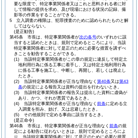
要な限度で、特定事業関係者又はこれと思料される者に対
して情報の提供を求め、及び現場における状況の記録、撮
影等の作業をすることができる。
5
立入調査の権限は、犯罪捜査のために認められたものと解
してはならない。
(是正勧告)
第45条
市長は、特定事業関係者が
次の各号
のいずれかに該
当すると認めたときは、規則で定めるところにより、当該
特定事業関係者に対して是正のために必要な措置を講ずべ
きことを勧告することができる。
(1)
当該特定事業関係者がこの章の規定に違反して特定土
地利用行為に係る工事に着手し、又は特定土地利用行為
に係る工事を施工し、中断し、再開し、若しくは廃止し
たとき。
(2)
当該特定事業関係者が正当な理由なく
第40条
又は
第43
条
の規定による報告又は資料の提出を行わないとき。
(3)
当該特定事業関係者の報告又は提出した資料に虚偽が
あり、かつ、それが悪質であるとき。
(4)
当該特定事業関係者が正当な理由なく
前条
に定める立
入調査を拒み、妨げ、又は忌避したとき。
(5)
その他規則で定める事由に該当するとき。
(是正命令)
第46条
市長は、特定事業関係者が正当な理由なく
前条
の規
定による勧告に従わないときは、規則で定めるところによ
り、当該特定事業関係者に対して是正のために必要な措置