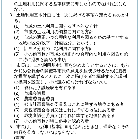
の土地利用に関する基本構想に即したものでなければなら
ない。
3
土地利用基本計画には、次に掲げる事項を定めるものとす
る。
(1)
市域の土地利用に関する基本的な方針
(2)
市域の土地利用の調整に関する方針
(3)
市域の適正かつ合理的な利用を図るための基本とする
地域の区分
(以下「計画区分」という。)
(4)
計画区分別の土地利用に関する方針
(5)
その他市長が市域の適正かつ合理的な利用を図るため
に特に必要と認める事項
4
市長は、土地利用基本計画を定めようとするときは、あら
かじめ公聴会の開催等市民の意見を反映させるために必要
な措置を講ずるとともに、次に掲げる者で構成する合議制
の機関を設置し、その議を経なければならない。
(1)
優れた学識経験を有する者
(2)
市議会議員
(3)
農業委員会委員
(4)
都市計画審議会委員又はこれに準ずる地位にある者
(5)
景観審議会委員又はこれに準ずる地位にある者
(6)
環境審議会委員又はこれに準ずる地位にある者
(7)
その他市長が特に必要と認める者
5
市長は、土地利用基本計画を定めたときは、遅滞なくその
内容を公表しなければならない。
(責務)