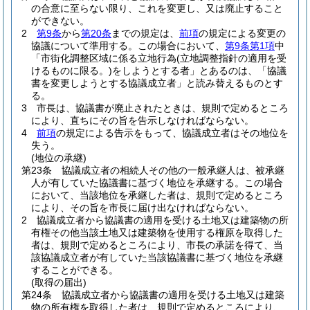
の合意に至らない限り、これを変更し、又は廃止すること
ができない。
2
第9条
から
第20条
までの規定は、
前項
の規定による変更の
協議について準用する。
この場合において、
第9条第1項
中
「市街化調整区域に係る立地行為
(立地調整指針の適用を受
けるものに限る。)
をしようとする者」とあるのは、「協議
書を変更しようとする協議成立者」と読み替えるものとす
る。
3
市長は、協議書が廃止されたときは、規則で定めるところ
により、直ちにその旨を告示しなければならない。
4
前項
の規定による告示をもって、協議成立者はその地位を
失う。
(地位の承継)
第23条
協議成立者の相続人その他の一般承継人は、被承継
人が有していた協議書に基づく地位を承継する。
この場合
において、当該地位を承継した者は、規則で定めるところ
により、その旨を市長に届け出なければならない。
2
協議成立者から協議書の適用を受ける土地又は建築物の所
有権その他当該土地又は建築物を使用する権原を取得した
者は、規則で定めるところにより、市長の承諾を得て、当
該協議成立者が有していた当該協議書に基づく地位を承継
することができる。
(取得の届出)
第24条
協議成立者から協議書の適用を受ける土地又は建築
物の所有権を取得した者は、規則で定めるところにより、