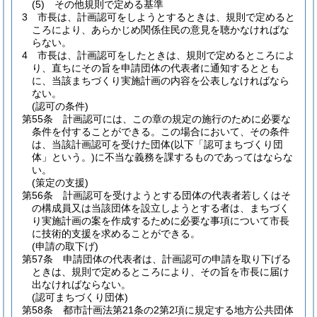
(5)
その他規則で定める基準
3
市長は、計画認可をしようとするときは、規則で定めると
ころにより、あらかじめ関係住民の意見を聴かなければな
らない。
4
市長は、計画認可をしたときは、規則で定めるところによ
り、直ちにその旨を申請団体の代表者に通知するととも
に、当該まちづくり実施計画の内容を公表しなければなら
ない。
(認可の条件)
第55条
計画認可には、この章の規定の施行のために必要な
条件を付することができる。
この場合において、その条件
は、当該計画認可を受けた団体
(以下「認可まちづくり団
体」という。)
に不当な義務を課するものであってはならな
い。
(策定の支援)
第56条
計画認可を受けようとする団体の代表者若しくはそ
の構成員又は当該団体を設立しようとする者は、まちづく
り実施計画の案を作成するために必要な事項について市長
に技術的支援を求めることができる。
(申請の取下げ)
第57条
申請団体の代表者は、計画認可の申請を取り下げる
ときは、規則で定めるところにより、その旨を市長に届け
出なければならない。
(認可まちづくり団体)
第58条
都市計画法第21条の2第2項に規定する地方公共団体