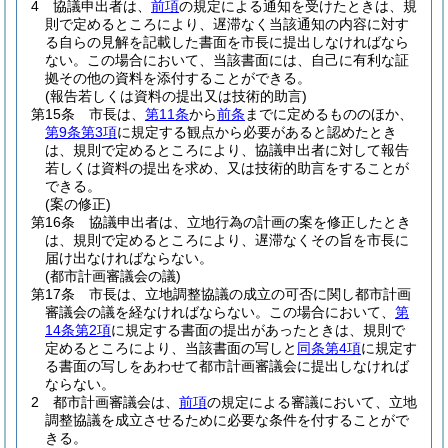
4
協議申出者は、
前項
の規定による通知を受けたときは、規
則で定めるところにより、遅滞なく当該通知の内容に対す
る自らの見解を記載した書面を市長に提出しなければなら
ない。
この場合において、当該書面には、自己に有利な証
拠その他の資料を添付することができる。
(報告若しくは資料の提出又は技術的助言)
第15条
市長は、
第11条
から
前条
までに定めるもののほか、
第9条第3項
に規定する観点から必要があると認めたとき
は、規則で定めるところにより、協議申出者に対して報告
若しくは資料の提出を求め、又は技術的助言をすることが
できる。
(案の修正)
第16条
協議申出者は、立地行為の計画の案を修正したとき
は、規則で定めるところにより、遅滞なくその旨を市長に
届け出なければならない。
(都市計画審議会の議)
第17条
市長は、立地調整協議の成立の可否に関し都市計画
審議会の議を経なければならない。
この場合において、
第
14条第2項
に規定する書面の提出があったときは、規則で
定めるところにより、当該書面の写しと
同条第4項
に規定す
る書面の写しをあわせて都市計画審議会に提出しなければ
ならない。
2
都市計画審議会は、
前項
の規定による審議において、立地
調整協議を成立させるために必要な条件を付することがで
きる。