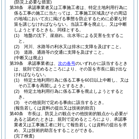
(防災上必要な措置)
第38条
承認事業者又は工事施工者は、特定土地利用行為に
係る工事の施工に当たっては、工事施工区域及びその周辺
の地域において次に掲げる事態を防止するために必要な対
策を講じなければならない。
当該工事を廃止し、又は中断
しようとするときも、同様とする。
(1)
地盤の沈下、崖崩れ、出水等による災害を生ずるこ
と。
(2)
河川、水路等の利水又は排水に支障を及ぼすこと。
(3)
道路、通路等の交通に支障を及ぼすこと。
(中断又は廃止)
第39条
承認事業者は、
次の各号
のいずれかに該当するとき
は、規則で定めるところにより、その旨を市長に届け出な
ければならない。
(1)
特定土地利用行為に係る工事を60日以上中断し、又は
その工事を再開しようとするとき。
(2)
特定土地利用行為に係る工事を廃止しようとすると
き。
(3)
その他規則で定める事由に該当するとき。
(報告若しくは資料の提出又は技術的助言)
第40条
市長は、防災上の観点その他技術的観点から必要が
あると認めたときは、規則で定めるところにより、承認事
業者又は工事施工者に対して報告若しくは資料の提出を求
め、又は技術的助言をすることができる。
(完了検査)