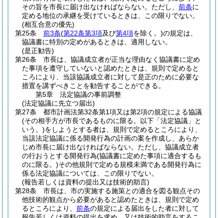
その旨を市長に届け出なければならない。
ただし、
前条
に
定める地位の承継を受けているときは、この限りでない。
(相互合意の優先)
第25条
前3条
(
第22条第3項
及び
第4項
を除く。)
の規定は、
協議書に特別の定めがあるときは、適用しない。
(是正勧告)
第26条
市長は、協議成立者が正当な理由なく協議書に定め
た事項を遵守していないと認めたときは、規則で定めると
ころにより、当該協議成立者に対して是正のために必要な
措置を講ずべきことを勧告することができる。
第5章
法定協議の事前調整
(法定協議に先立つ届出)
第27条
都市計画法第32条第1項又は第2項の規定による協議
(その相手方が市長であるものに限る。以下「法定協議」と
いう。)
をしようとする者は、規則で定めるところにより、
当該法定協議に係る開発行為の計画の案を作成し、あらか
じめ市長に届け出なければならない。
ただし、協議成立者
の行おうとする開発行為
(協議書に定めた事項に適合するも
のに限る。)
その他規則で定める規模未満である開発行為に
係る法定協議については、この限りでない。
(報告若しくは資料の提出又は技術的助言)
第28条
市長は、市の実施する施策との適合を図る観点その
他技術的観点から必要があると認めたときは、規則で定め
るところにより、
前条
の規定による届出をした者に対して
報告若しくは資料の提出を求め、又は技術的助言をするこ