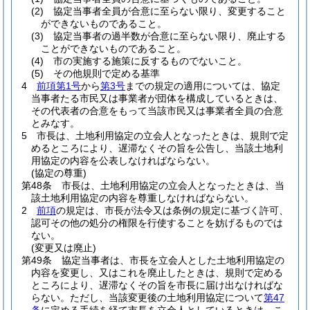
(2)
協定当事者全員が合意に至らない限り、変更すること
ができないものであること。
(3)
協定当事者の過半数が合意に至らない限り、廃止する
ことができないものであること。
(4)
市の実施する施策に反するものでないこと。
(5)
その他規則で定める基準
4
前項第1号
から
第3号
までの規定の適用については、協定
当事者たる市民又は事業者が団体を構成しているときは、
その代表者の合意をもって当該市民又は事業者全員の合意
とみなす。
5
市長は、土地利用協定の立会人となったときは、規則で定
めるところにより、遅滞なくその旨を公告し、当該土地利
用協定の内容を公表しなければならない。
(協定の尊重)
第48条
市長は、土地利用協定の立会人となったときは、当
該土地利用協定の内容を尊重しなければならない。
2
前項
の規定は、市長が法令又は条例の規定に基づく許可、
認可その他の処分の権限を行使することを妨げるものでは
ない。
(変更又は廃止)
第49条
協定当事者は、市長を立会人とした土地利用協定の
内容を変更し、又はこれを廃止したときは、規則で定める
ところにより、遅滞なくその旨を市長に届け出なければな
らない。
ただし、当該変更後の土地利用協定について
第47