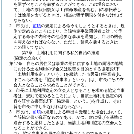
を講ずべきことを命ずることができる。
この場合におい
て、土地の原状回復又は工作物
(動産を含む。)
の移転若し
くは除却を命ずるときは、相当の猶予期限を付さなければ
ならない。
2
市長は、
前項
の規定による命令をしようとするときは、規
則で定めるところにより、当該特定事業関係者に対して予
定する命令の内容その他必要な事項を通知し、弁明の機会
を与えなければならない。
ただし、緊急を要するときは、
この限りでない。
第7章
土地利用に関する私的自治の推進
(協定の立会い)
第47条
自らの居住又は事業の用に供する土地の周辺の地域
における土地利用の保全又は改善を目的とする協定
(以下
「土地利用協定」という。)
を締結した市民及び事業者
(以
下これらの者を「協定当事者」という。)
は、市長にその立
会人となることを求めることができる。
2
市長に土地利用協定の立会人となることを求める協定当事
者は、規則で定めるところにより、当該土地利用協定の内
容を証する書面
(以下「協定書」という。)
を作成し、その
旨を市長に申し出なければならない。
3
市長は、
前項
の規定による申出を受理した場合において、
当該協定書が真正なものであり、かつ、次に掲げる基準に
適合すると思料したときは、当該土地利用協定の立会人と
なることができる。
(1)
協定当事者全員の合意に基づくものであること。