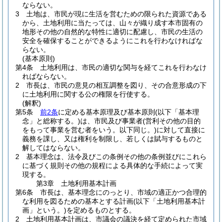
ならない。
3
土地は、市民が現に生活を営むための限られた資源である
から、土地利用に当たっては、山々が織り成す本市固有の
地形その他の自然的な特性に適切に配慮し、市民の生活の
安全を確保することができるようにこれを行わなければな
らない。
(基本原則)
第4条
土地利用は、市民の適切な関与を経てこれを行わなけ
ればならない。
2
市長は、市民の意見の相互調整を図り、その合意形成の下
に土地利用に関する公の権限を行使する。
(解釈)
第5条
前2条
に定める基本原理及び基本原則
(以下「基本理
念」と総称する。)
は、市民及び事業者
(営利その他の目的
をもって事業を営む者をいう。以下同じ。)
に対して直接に
義務を課し、又は権利を制限し、若しくは賦与するものと
解してはならない。
2
基本理念は、法令及びこの条例その他の条例並びにこれら
に基づく規則その他の規程による具体的な手続によって実
現する。
第3章
土地利用基本計画
第6条
市長は、基本理念にのっとり、市域の適正かつ合理的
な利用を図るための基本とする計画
(以下「土地利用基本計
画」という。)
を定めるものとする。
2
土地利用基本計画は、市議会の議決を経て定められた市域