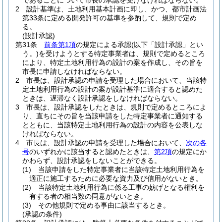
であることについて市長の承認を受けなければならない。
2
設計基準は、土地利用基本計画に即し、かつ、都市計画法
第33条に定める開発許可の基準を参酌して、規則で定め
る。
(設計承認)
第31条
前条第1項
の規定による承認
(以下「設計承認」とい
う。)
を受けようとする特定事業者は、規則で定めるところ
により、特定土地利用行為の設計の案を作成し、その旨を
市長に申請しなければならない。
2
市長は、設計承認の申請を受理した場合において、当該特
定土地利用行為の設計の案が設計基準に適合すると認めた
ときは、遅滞なく設計承認をしなければならない。
3
市長は、設計承認をしたときは、規則で定めるところによ
り、直ちにその旨を当該申請をした特定事業者に通知する
とともに、当該特定土地利用行為の設計の内容を公表しな
ければならない。
4
市長は、設計承認の申請を受理した場合において、
次の各
号
のいずれかに該当すると認めたときは、
第2項
の規定にか
かわらず、設計承認をしないことができる。
(1)
当該申請をした特定事業者に当該特定土地利用行為を
適正に施工するために必要な資力及び信用がないとき。
(2)
当該特定土地利用行為に係る工事の妨げとなる権利を
有する者の相当数の同意がないとき。
(3)
その他規則で定める事由に該当するとき。
(承認の条件)