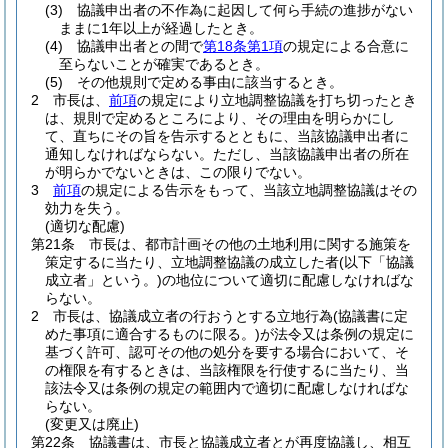
(3)
協議申出者の不作為に起因して何ら手続の進捗がない
ままに1年以上が経過したとき。
(4)
協議申出者との間で
第18条第1項
の規定による合意に
至らないことが確実であるとき。
(5)
その他規則で定める事由に該当するとき。
2
市長は、
前項
の規定により立地調整協議を打ち切ったとき
は、規則で定めるところにより、その理由を明らかにし
て、直ちにその旨を告示するとともに、当該協議申出者に
通知しなければならない。
ただし、当該協議申出者の所在
が明らかでないときは、この限りでない。
3
前項
の規定による告示をもって、当該立地調整協議はその
効力を失う。
(適切な配慮)
第21条
市長は、都市計画その他の土地利用に関する施策を
策定するに当たり、立地調整協議の成立した者
(以下「協議
成立者」という。)
の地位について適切に配慮しなければな
らない。
2
市長は、協議成立者の行おうとする立地行為
(協議書に定
めた事項に適合するものに限る。)
が法令又は条例の規定に
基づく許可、認可その他の処分を要する場合において、そ
の権限を有するときは、当該権限を行使するに当たり、当
該法令又は条例の規定の範囲内で適切に配慮しなければな
らない。
(変更又は廃止)
第22条
協議書は、市長と協議成立者とが再度協議し、相互