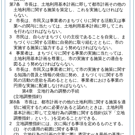
第7条
市長は、土地利用基本計画に即して都市計画その他の
土地利用に関する施策を策定し、これを実施しなければな
らない。
2
市長は、市民又は事業者のまちづくりに関する活動又は事
業への関与に当たっては、土地利用基本計画に即してこれ
を行わなければならない。
3
市民は、自らがまちづくりの主役であることを自覚し、ま
ちづくりに関する活動に自発的に取り組むとともに、市の
実施する施策に協力するよう努めなければならない。
4
事業者は、まちづくりに関する事業の実施に当たっては、
土地利用基本計画を尊重し、市の実施する施策との適合を
図るよう努めなければならない。
5
市長は、市民又は事業者に対して市の実施する施策に関す
る知識の普及と情報の発信に努め、まちづくりに関する市
民の活動の意欲を高めるとともに、事業者における事業の
円滑な実施に配慮しなければならない。
第4章
立地行為の調整の手続
(立地調整指針)
第8条
市長は、都市計画その他の土地利用に関する施策を適
切に補完するために必要があると認めたときは、土地利用
基本計画に即して立地行為の調整に関する指針
(以下「立地
調整指針」という。)
を定めることができる。
2
立地調整指針には、次に掲げる事項を定めるものとする。
(1)
その適用の範囲に関する事項
(2)
立地行為の計画の立案に際し遵守すべき最低の基準に