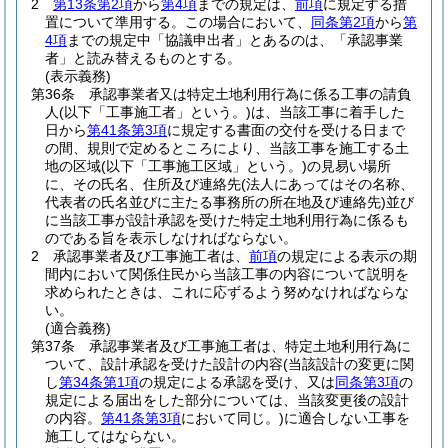
2
第13条第2項
から
第4項
までの規定は、
前項
に規定する措
置について準用する。
この場合において、
同条第2項
から
第
4項
までの規定中「協議申出者」とあるのは、「承認事業
者」と読み替えるものとする。
(表示義務)
第36条
承認事業者又は特定土地利用行為に係る工事の請負
人
(以下「工事施工者」という。)
は、当該工事に着手した
日から
第41条第3項
に規定する書面の交付を受ける日まで
の間、規則で定めるところにより、当該工事を施工する土
地の区域
(以下「工事施工区域」という。)
の見易い場所
に、その氏名、住所及び連絡先
(法人にあってはその名称、
代表者の氏名並びに主たる事務所の所在地及び連絡先)
並び
に当該工事が設計承認を受けた特定土地利用行為に係るも
のである旨を表示しなければならない。
2
承認事業者及び工事施工者は、
前項
の規定による表示の期
間内において関係住民から当該工事の内容について説明を
求められたときは、これに応ずるよう努めなければならな
い。
(適合義務)
第37条
承認事業者及び工事施工者は、特定土地利用行為に
ついて、設計承認を受けた設計の内容
(当該設計の変更に関
し
第34条第1項
の規定による承認を受け、又は
同条第3項
の
規定による届出をした部分については、当該変更後の設計
の内容。
第41条第3項
において同じ。)
に適合しない工事を
施工してはならない。