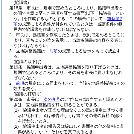
(協議書)
第18条
市長は、規則で定めるところにより、協議申出者と
の間で合意に至った事項を証する書面
(以下「協議書」とい
う。)
を作成するものとする。
この場合において、
前条第2
項
の規定による条件が付されているときは、当該条件の範
囲内で協議書を作成しなければならない。
2
市長は、協議書を作成したときは、規則で定めるところに
より、直ちにその旨を告示し、当該協議書の内容を公表し
なければならない。
3
立地調整協議は、
前項
の規定による告示をもって成立す
る。
(協議の取下げ)
第19条
協議申出者は、立地調整協議を取り下げるときは、
規則で定めるところにより、その旨を市長に届け出なけれ
ばならない。
2
前項
の規定による届出をもって、当該立地調整協議はその
効力を失う。
(協議の打切り)
第20条
市長は、
次の各号
のいずれかに該当すると認めたと
きは、立地調整協議を打ち切ることができる。
(1)
協議申出者が正当な理由なくこの章の規定に基づく指
示に従わず、又は報告若しくは書面その他の資料の提出
を行わないとき。
(2)
協議申出者の報告又は提出した書面その他の資料に虚
偽があり、かつ、それが悪質であるとき。