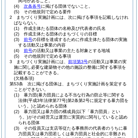
関与があること。
(4)
次条各号
に掲げる団体でないこと。
(5)
その他規則で定める要件
2
まちづくり実施計画には、次に掲げる事項を記載しなけれ
ばならない。
(1)
作成主体たる団体の名称及び代表者の氏名
(2)
作成主体たる団体のまちづくりの目標
(3)
前号
の目標を達成するために作成主体たる団体の実施
する活動又は事業の内容
(4)
前号
の活動又は事業の主たる対象とする地域
(5)
その他規則で定める事項
3
まちづくり実施計画には、
前項第3号
の活動又は事業の実
施に関し必要な建築物その他の施設の整備に関する事項を
記載することができる。
(欠格条項)
第53条
次に掲げる団体は、まちづくり実施計画を策定する
ことができない。
(1)
暴力団
(暴力団員による不当な行為の防止等に関する
法律
(平成3年法律第77号)
第2条第2号に規定する暴力団を
いう。)
と認められる団体
(2)
暴力団又は暴力団の構成員
(以下「暴力団員」とい
う。)
がその経営又は運営に実質的に関与していると認め
られる団体
(3)
その役員又は支店等従たる事務所の代表者のうちに暴
力団員又は暴力団若しくは暴力団員と社会的に非難され