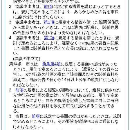
講ずべきことを指示するものとする。
2
協議申出者は、
前項
に規定する措置を講じようとするとき
は、規則で定めるところにより、あらかじめその旨を市長
に届け出なければならない。
3
協議申出者は、
第1項
に規定する措置を講じた際関係住民
から意見があったときは、これに適切に配慮し、関係住民
の合意形成が図られるよう努めなければならない。
4
協議申出者は、
第1項
に規定する措置を講じたときは、規
則で定めるところにより、遅滞なくその結果の要旨を記載
した書面に関係資料を添えて市長に提出しなければならな
い。
(異議の申立て)
第14条
市長は、
前条第4項
に規定する書面の提出があった
ときは、規則で定めるところにより、遅滞なくその旨を公
告し、立地行為の計画の案に当該書面及びその関係資料を
添えて、当該公告の日から14日以上公衆の縦覧に供しなけ
ればならない。
2
前項
の規定による縦覧の期間内において、縦覧に供された
立地行為の計画の案に対して異議のある者は、規則で定め
るところにより、自らの異議を記載した書面に自己に有利
な証拠その他の資料を添えて市長に提出することができ
る。
3
市長は、
前項
に規定する書面の提出があったときは、規則
で定めるところにより、その要旨を協議申出者に通知しな
ければならない。