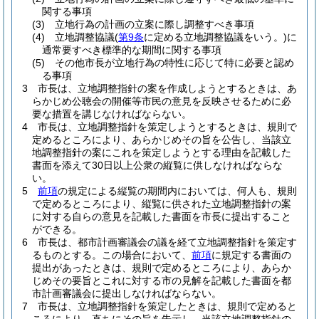
関する事項
(3)
立地行為の計画の立案に際し調整すべき事項
(4)
立地調整協議
(
第9条
に定める立地調整協議をいう。)
に
通常要すべき標準的な期間に関する事項
(5)
その他市長が立地行為の特性に応じて特に必要と認め
る事項
3
市長は、立地調整指針の案を作成しようとするときは、あ
らかじめ公聴会の開催等市民の意見を反映させるために必
要な措置を講じなければならない。
4
市長は、立地調整指針を策定しようとするときは、規則で
定めるところにより、あらかじめその旨を公告し、当該立
地調整指針の案にこれを策定しようとする理由を記載した
書面を添えて30日以上公衆の縦覧に供しなければならな
い。
5
前項
の規定による縦覧の期間内においては、何人も、規則
で定めるところにより、縦覧に供された立地調整指針の案
に対する自らの意見を記載した書面を市長に提出すること
ができる。
6
市長は、都市計画審議会の議を経て立地調整指針を策定す
るものとする。
この場合において、
前項
に規定する書面の
提出があったときは、規則で定めるところにより、あらか
じめその要旨とこれに対する市の見解を記載した書面を都
市計画審議会に提出しなければならない。
7
市長は、立地調整指針を策定したときは、規則で定めると