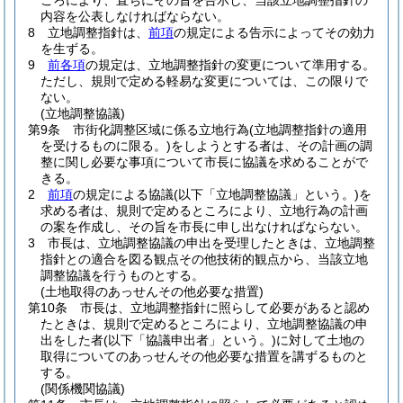
ころにより、直ちにその旨を告示し、当該立地調整指針の
内容を公表しなければならない。
8
立地調整指針は、
前項
の規定による告示によってその効力
を生ずる。
9
前各項
の規定は、立地調整指針の変更について準用する。
ただし、規則で定める軽易な変更については、この限りで
ない。
(立地調整協議)
第9条
市街化調整区域に係る立地行為
(立地調整指針の適用
を受けるものに限る。)
をしようとする者は、その計画の調
整に関し必要な事項について市長に協議を求めることがで
きる。
2
前項
の規定による協議
(以下「立地調整協議」という。)
を
求める者は、規則で定めるところにより、立地行為の計画
の案を作成し、その旨を市長に申し出なければならない。
3
市長は、立地調整協議の申出を受理したときは、立地調整
指針との適合を図る観点その他技術的観点から、当該立地
調整協議を行うものとする。
(土地取得のあっせんその他必要な措置)
第10条
市長は、立地調整指針に照らして必要があると認め
たときは、規則で定めるところにより、立地調整協議の申
出をした者
(以下「協議申出者」という。)
に対して土地の
取得についてのあっせんその他必要な措置を講ずるものと
する。
(関係機関協議)