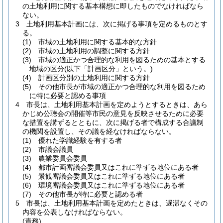
の土地利用に関する基本構想に即したものでなければなら
ない。
3
土地利用基本計画には、次に掲げる事項を定めるものとす
る。
(1)
市域の土地利用に関する基本的な方針
(2)
市域の土地利用の調整に関する方針
(3)
市域の適正かつ合理的な利用を図るための基本とする
地域の区分
(以下「計画区分」という。)
(4)
計画区分別の土地利用に関する方針
(5)
その他市長が市域の適正かつ合理的な利用を図るため
に特に必要と認める事項
4
市長は、土地利用基本計画を定めようとするときは、あら
かじめ公聴会の開催等市民の意見を反映させるために必要
な措置を講ずるとともに、次に掲げる者で構成する合議制
の機関を設置し、その議を経なければならない。
(1)
優れた学識経験を有する者
(2)
市議会議員
(3)
農業委員会委員
(4)
都市計画審議会委員又はこれに準ずる地位にある者
(5)
景観審議会委員又はこれに準ずる地位にある者
(6)
環境審議会委員又はこれに準ずる地位にある者
(7)
その他市長が特に必要と認める者
5
市長は、土地利用基本計画を定めたときは、遅滞なくその
内容を公表しなければならない。
(責務)