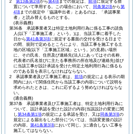
2
第13条第2項
から
第4項
までの規定は、
前項
に規定する措
置について準用する。
この場合において、
同条第2項
から
第
4項
までの規定中「協議申出者」とあるのは、「承認事業
者」と読み替えるものとする。
(表示義務)
第36条
承認事業者又は特定土地利用行為に係る工事の請負
人
(以下「工事施工者」という。)
は、当該工事に着手した
日から
第41条第3項
に規定する書面の交付を受ける日まで
の間、規則で定めるところにより、当該工事を施工する土
地の区域
(以下「工事施工区域」という。)
の見易い場所
に、その氏名、住所及び連絡先
(法人にあってはその名称、
代表者の氏名並びに主たる事務所の所在地及び連絡先)
並び
に当該工事が設計承認を受けた特定土地利用行為に係るも
のである旨を表示しなければならない。
2
承認事業者及び工事施工者は、
前項
の規定による表示の期
間内において関係住民から当該工事の内容について説明を
求められたときは、これに応ずるよう努めなければならな
い。
(適合義務)
第37条
承認事業者及び工事施工者は、特定土地利用行為に
ついて、設計承認を受けた設計の内容
(当該設計の変更に関
し
第34条第1項
の規定による承認を受け、又は
同条第3項
の
規定による届出をした部分については、当該変更後の設計
の内容。
第41条第3項
において同じ。)
に適合しない工事を
施工してはならない。