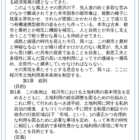
る経済発展の礎となってきた。
このような風土とその恵沢の下、先人達の紡ぐ多彩な営み
のなかで醸成されてきた本市固有の都市像は、複数の種子に
枝葉を芽吹かせ、それらが密接にかかわり合うことで成り立
つ有機連携型都市の姿をかたち作っている。本市は古来、都
市と農村とが相互に機能を補完し、人と自然とが共生し支え
合うことで稔り豊かな暮らしを持続させてきた。
成熟と縮退の時代を迎えた今日、我々は、この都市と農村
と神秘なる山々とが織り成すかけがえのない風景が、先人達
から受け継いだ共有の資産であることを自覚し、創意工夫と
多様性に富んだ質の高い土地利用によってその価値を一層高
め、次世代へと継承していかなければならない。
その実現を果たそうとする意志をもって、我々は、ここに
桜川市土地利用基本条例を制定する。
第1章
総則
(目的)
第1条
この条例は、桜川市における土地利用の基本理念を定
めるとともに、土地利用の総合調整を図るための仕組みと
これに即して行われるべき諸手続、土地利用に関する私的
自治の推進、まちづくりの担い手に関する制度の創設その
他市の行政区域
(以下「市域」という。)
の適正かつ合理的
な利用を図るために必要な事項を定め、もって本市の特性
に相応しい創造的で多様性豊かな土地利用の実現に寄与す
ることを目的とする。
(定義)