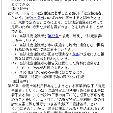
とができる。
(是正勧告)
第29条
市長は、法定協議に着手した者
(以下「法定協議者」
という。)
が
次の各号
のいずれかに該当すると認めたとき
は、規則で定めるところにより、当該法定協議者に対して
是正のために必要な措置を講ずべきことを勧告することが
できる。
(1)
当該法定協議者が
第27条
の規定に違反して法定協議に
着手したとき。
(2)
当該法定協議者が市の実施する施策に適合しない開発
行為に係る法定協議に着手したとき。
(3)
当該法定協議者が正当な理由なく
前条
の規定による報
告又は資料の提出を行わないとき。
(4)
当該法定協議者の報告又は提出した資料に虚偽があ
り、かつ、それが悪質であるとき。
(5)
その他規則で定める事由に該当するとき。
第6章
特定土地利用行為の適正化の手続
(設計基準)
第30条
特定土地利用行為をしようとする事業者
(以下「特定
事業者」という。)
は、当該特定土地利用行為に係る工事に
着手する前に、その設計
(工事の施工に関し必要な事項を定
めることをいう。以下同じ。)
の案が特定土地利用行為の設
計の立案に際し遵守すべき基準
(以下「設計基準」とい
う。)
に適合し、かつ、適正に施工されると見込まれるもの