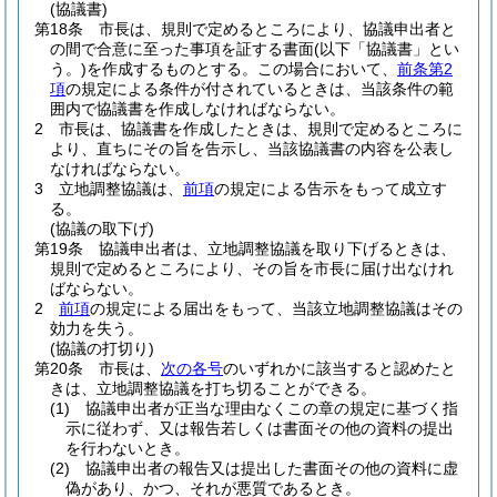
(協議書)
第18条
市長は、規則で定めるところにより、協議申出者と
の間で合意に至った事項を証する書面
(以下「協議書」とい
う。)
を作成するものとする。
この場合において、
前条第2
項
の規定による条件が付されているときは、当該条件の範
囲内で協議書を作成しなければならない。
2
市長は、協議書を作成したときは、規則で定めるところに
より、直ちにその旨を告示し、当該協議書の内容を公表し
なければならない。
3
立地調整協議は、
前項
の規定による告示をもって成立す
る。
(協議の取下げ)
第19条
協議申出者は、立地調整協議を取り下げるときは、
規則で定めるところにより、その旨を市長に届け出なけれ
ばならない。
2
前項
の規定による届出をもって、当該立地調整協議はその
効力を失う。
(協議の打切り)
第20条
市長は、
次の各号
のいずれかに該当すると認めたと
きは、立地調整協議を打ち切ることができる。
(1)
協議申出者が正当な理由なくこの章の規定に基づく指
示に従わず、又は報告若しくは書面その他の資料の提出
を行わないとき。
(2)
協議申出者の報告又は提出した書面その他の資料に虚
偽があり、かつ、それが悪質であるとき。