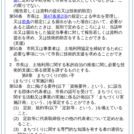
条
に定める手続を経て市長を立会人としているときは、こ
の限りでない。
(報告若しくは資料の提出又は技術的助言)
第50条
市長は、
第47条第2項
の規定による申出を受理し、
又は
前条
の規定による届出があった場合において、必要が
あると認めたときは、規則で定めるところにより、当該申
出又は届出をした協定当事者に対して報告若しくは資料の
提出を求め、又は技術的助言をすることができる。
(支援)
第51条
市民又は事業者は、土地利用協定を締結するために
必要な事項について市長に技術的支援を求めることができ
る。
2
市長は、土地利用に関する私的自治の推進に関し必要な技
術的支援に係る措置を講ずるものとする。
第8章
まちづくりの担い手
(まちづくり実施計画)
第52条
次に掲げる要件
(以下「資格要件」という。)
に該当
する団体の代表者は、市長の認可を受けて、まちづくりに
関する活動又は事業の実施に係る計画
(以下「まちづくり実
施計画」という。)
を策定することができる。
(1)
定款、規約等
(以下「定款等」という。)
を備えている
こと。
(2)
定款等に代表取締役その他の代表者について定めがあ
ること。
(3)
まちづくりに関する専門的な知識を有する者の適切な