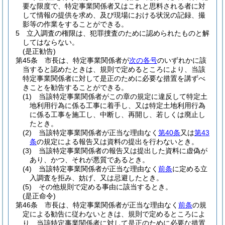
要な限度で、特定事業関係者又はこれと思料される者に対
して情報の提供を求め、及び現場における状況の記録、撮
影等の作業をすることができる。
5
立入調査の権限は、犯罪捜査のために認められたものと解
してはならない。
(是正勧告)
第45条
市長は、特定事業関係者が
次の各号
のいずれかに該
当すると認めたときは、規則で定めるところにより、当該
特定事業関係者に対して是正のために必要な措置を講ずべ
きことを勧告することができる。
(1)
当該特定事業関係者がこの章の規定に違反して特定土
地利用行為に係る工事に着手し、又は特定土地利用行為
に係る工事を施工し、中断し、再開し、若しくは廃止し
たとき。
(2)
当該特定事業関係者が正当な理由なく
第40条
又は
第43
条
の規定による報告又は資料の提出を行わないとき。
(3)
当該特定事業関係者の報告又は提出した資料に虚偽が
あり、かつ、それが悪質であるとき。
(4)
当該特定事業関係者が正当な理由なく
前条
に定める立
入調査を拒み、妨げ、又は忌避したとき。
(5)
その他規則で定める事由に該当するとき。
(是正命令)
第46条
市長は、特定事業関係者が正当な理由なく
前条
の規
定による勧告に従わないときは、規則で定めるところによ
り、当該特定事業関係者に対して是正のために必要な措置