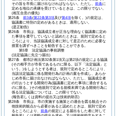
その旨を市長に届け出なければならない。
ただし、
前条
に
定める地位の承継を受けているときは、この限りでない。
(相互合意の優先)
第25条
前3条
(
第22条第3項
及び
第4項
を除く。)
の規定は、
協議書に特別の定めがあるときは、適用しない。
(是正勧告)
第26条
市長は、協議成立者が正当な理由なく協議書に定め
た事項を遵守していないと認めたときは、規則で定めると
ころにより、当該協議成立者に対して是正のために必要な
措置を講ずべきことを勧告することができる。
第5章
法定協議の事前調整
(法定協議に先立つ届出)
第27条
都市計画法第32条第1項又は第2項の規定による協議
(その相手方が市長であるものに限る。以下「法定協議」と
いう。)
をしようとする者は、規則で定めるところにより、
当該法定協議に係る開発行為の計画の案を作成し、あらか
じめ市長に届け出なければならない。
ただし、協議成立者
の行おうとする開発行為
(協議書に定めた事項に適合するも
のに限る。)
その他規則で定める規模未満である開発行為に
係る法定協議については、この限りでない。
(報告若しくは資料の提出又は技術的助言)
第28条
市長は、市の実施する施策との適合を図る観点その
他技術的観点から必要があると認めたときは、規則で定め
るところにより、
前条
の規定による届出をした者に対して
報告若しくは資料の提出を求め、又は技術的助言をするこ