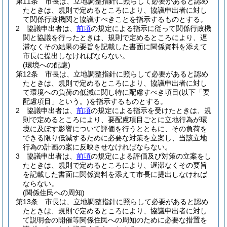
第11条
市長は、立地調整指針に照らして必要があると認め
たときは、規則で定めるところにより、協議申出者に対し
て関係行政機関と協議すべきことを指示するものとする。
2
協議申出者は、
前項
の規定による指示に従って関係行政機
関と協議を行ったときは、規則で定めるところにより、遅
滞なくその結果の要旨を記載した書面に関係資料を添えて
市長に提出しなければならない。
(環境への配慮)
第12条
市長は、立地調整指針に照らして必要があると認め
たときは、規則で定めるところにより、協議申出者に対し
て環境への負荷の低減に関し特に配慮すべき項目
(以下「要
配慮項目」という。)
を指示するものとする。
2
協議申出者は、
前項
の規定による指示を受けたときは、規
則で定めるところにより、要配慮項目ごとに立地行為が環
境に及ぼす影響について評価を行うとともに、その負荷を
できる限り低減するために必要な対策を立案し、当該立地
行為の計画の案に反映させなければならない。
3
協議申出者は、
前項
の規定による評価及び対策の立案をし
たときは、規則で定めるところにより、遅滞なくその要旨
を記載した書面に関係資料を添えて市長に提出しなければ
ならない。
(関係住民への周知)
第13条
市長は、立地調整指針に照らして必要があると認め
たときは、規則で定めるところにより、協議申出者に対し
て説明会の開催等関係住民への周知のために必要な措置を