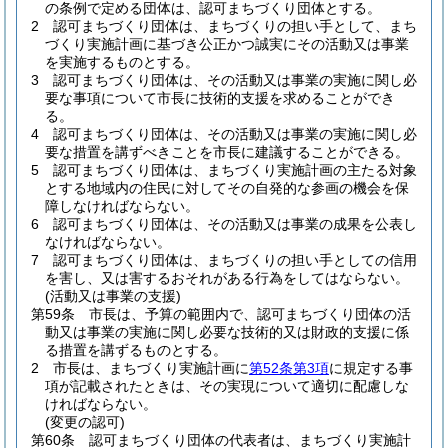
の条例で定める団体は、認可まちづくり団体とする。
2
認可まちづくり団体は、まちづくりの担い手として、まち
づくり実施計画に基づき公正かつ誠実にその活動又は事業
を実施するものとする。
3
認可まちづくり団体は、その活動又は事業の実施に関し必
要な事項について市長に技術的支援を求めることができ
る。
4
認可まちづくり団体は、その活動又は事業の実施に関し必
要な措置を講ずべきことを市長に建議することができる。
5
認可まちづくり団体は、まちづくり実施計画の主たる対象
とする地域内の住民に対してその自発的な参画の機会を保
障しなければならない。
6
認可まちづくり団体は、その活動又は事業の成果を公表し
なければならない。
7
認可まちづくり団体は、まちづくりの担い手としての信用
を害し、又は害するおそれがある行為をしてはならない。
(活動又は事業の支援)
第59条
市長は、予算の範囲内で、認可まちづくり団体の活
動又は事業の実施に関し必要な技術的又は財政的支援に係
る措置を講ずるものとする。
2
市長は、まちづくり実施計画に
第52条第3項
に規定する事
項が記載されたときは、その実現について適切に配慮しな
ければならない。
(変更の認可)
第60条
認可まちづくり団体の代表者は、まちづくり実施計