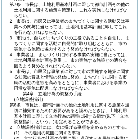
第7条
市長は、土地利用基本計画に即して都市計画その他の
土地利用に関する施策を策定し、これを実施しなければな
らない。
2
市長は、市民又は事業者のまちづくりに関する活動又は事
業への関与に当たっては、土地利用基本計画に即してこれ
を行わなければならない。
3
市民は、自らがまちづくりの主役であることを自覚し、ま
ちづくりに関する活動に自発的に取り組むとともに、市の
実施する施策に協力するよう努めなければならない。
4
事業者は、まちづくりに関する事業の実施に当たっては、
土地利用基本計画を尊重し、市の実施する施策との適合を
図るよう努めなければならない。
5
市長は、市民又は事業者に対して市の実施する施策に関す
る知識の普及と情報の発信に努め、まちづくりに関する市
民の活動の意欲を高めるとともに、事業者における事業の
円滑な実施に配慮しなければならない。
第4章
立地行為の調整の手続
(立地調整指針)
第8条
市長は、都市計画その他の土地利用に関する施策を適
切に補完するために必要があると認めたときは、土地利用
基本計画に即して立地行為の調整に関する指針
(以下「立地
調整指針」という。)
を定めることができる。
2
立地調整指針には、次に掲げる事項を定めるものとする。
(1)
その適用の範囲に関する事項
(2)
立地行為の計画の立案に際し遵守すべき最低の基準に