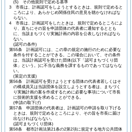
(5)
その他規則で定める基準
3
市長は、計画認可をしようとするときは、規則で定めると
ころにより、あらかじめ関係住民の意見を聴かなければな
らない。
4
市長は、計画認可をしたときは、規則で定めるところによ
り、直ちにその旨を申請団体の代表者に通知するととも
に、当該まちづくり実施計画の内容を公表しなければなら
ない。
(認可の条件)
第55条
計画認可には、この章の規定の施行のために必要な
条件を付することができる。
この場合において、その条件
は、当該計画認可を受けた団体
(以下「認可まちづくり団
体」という。)
に不当な義務を課するものであってはならな
い。
(策定の支援)
第56条
計画認可を受けようとする団体の代表者若しくはそ
の構成員又は当該団体を設立しようとする者は、まちづく
り実施計画の案を作成するために必要な事項について市長
に技術的支援を求めることができる。
(申請の取下げ)
第57条
申請団体の代表者は、計画認可の申請を取り下げる
ときは、規則で定めるところにより、その旨を市長に届け
出なければならない。
(認可まちづくり団体)
第58条
都市計画法第21条の2第2項に規定する地方公共団体