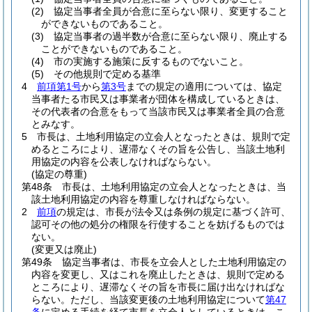
(2)
協定当事者全員が合意に至らない限り、変更すること
ができないものであること。
(3)
協定当事者の過半数が合意に至らない限り、廃止する
ことができないものであること。
(4)
市の実施する施策に反するものでないこと。
(5)
その他規則で定める基準
4
前項第1号
から
第3号
までの規定の適用については、協定
当事者たる市民又は事業者が団体を構成しているときは、
その代表者の合意をもって当該市民又は事業者全員の合意
とみなす。
5
市長は、土地利用協定の立会人となったときは、規則で定
めるところにより、遅滞なくその旨を公告し、当該土地利
用協定の内容を公表しなければならない。
(協定の尊重)
第48条
市長は、土地利用協定の立会人となったときは、当
該土地利用協定の内容を尊重しなければならない。
2
前項
の規定は、市長が法令又は条例の規定に基づく許可、
認可その他の処分の権限を行使することを妨げるものでは
ない。
(変更又は廃止)
第49条
協定当事者は、市長を立会人とした土地利用協定の
内容を変更し、又はこれを廃止したときは、規則で定める
ところにより、遅滞なくその旨を市長に届け出なければな
らない。
ただし、当該変更後の土地利用協定について
第47