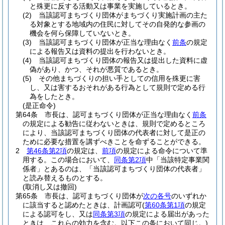
と殊更に反する活動又は事業を実施しているとき。
(2)
当該認可まちづくり団体がまちづくり実施計画の主た
る対象とする地域内の住民に対してその自発的な参画の
機会を何ら保障していないとき。
(3)
当該認可まちづくり団体が正当な理由なく
前条
の規定
による報告又は資料の提出を行わないとき。
(4)
当該認可まちづくり団体の報告又は提出した資料に虚
偽があり、かつ、それが悪質であるとき。
(5)
その他まちづくりの担い手としての信用を殊更に害
し、又は害するおそれがある行為として規則で定める行
為をしたとき。
(是正命令)
第64条
市長は、認可まちづくり団体が正当な理由なく
前条
の規定による勧告に従わないときは、規則で定めるところ
により、当該認可まちづくり団体の代表者に対して是正の
ために必要な措置を講ずべきことを命ずることができる。
2
第46条第2項
の規定は、
前項
の規定による命令について準
用する。
この場合において、
同条第2項
中「当該特定事業関
係者」とあるのは、「当該認可まちづくり団体の代表者」
と読み替えるものとする。
(取消し又は撤回)
第65条
市長は、認可まちづくり団体が
次の各号
のいずれか
に該当すると認めたときは、計画認可
(
第60条第1項
の規定
による認可をし、又は
同条第3項
の規定による届出があった
ときは、これらの効力を含む。以下この条において同じ。)