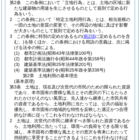
第2条
この条例において「立地行為」とは、土地の区域に新
たな建築物の用途を生じさせるものとして規則で定める行
為をいう。
2
この条例において「特定土地利用行為」とは、相当規模の
一団の土地の形質の変更で、その周辺の地域に及ぼす影響
が大きいものとして規則で定める行為をいう。
3
この条例に特別の定めがあるもの
(
前2項
に定めるものを含
む。)
を除くほか、この条例における用語の意義は、次に掲
げる法令の例による。
(1)
都市計画法
(昭和43年法律第100号)
(2)
都市計画法施行令
(昭和44年政令第158号)
(3)
建築基準法
(昭和25年法律第201号)
(4)
建築基準法施行令
(昭和25年政令第338号)
第2章
土地利用の基本理念
(基本原理)
第3条
土地は、現在及び次世代の市民のための限られた資源
であり、本市固有の豊穣な風土とその恵沢の下にもたらさ
れたかけがえのない風景は、先人達から継承した市民共有
の資産であるから、土地利用に当たっては、公共の福祉を
優先し、本市固有の地域的な特性を反映した適正かつ合理
的な計画に従ってこれを行わなければならない。
2
土地は、次世代の市民に継承すべき限られた資源であるか
ら、土地利用に当たっては、環境への負荷をできる限り低
減し、本市固有の豊穣な風土とその恵沢を将来にわたって
持続的に享受することができるようにこれを行わなければ