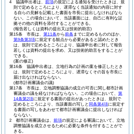
4
協議申出者は、
前項
の規定による通知を受けたときは、規
則で定めるところにより、遅滞なく当該通知の内容に対す
る自らの見解を記載した書面を市長に提出しなければなら
ない。
この場合において、当該書面には、自己に有利な証
拠その他の資料を添付することができる。
(報告若しくは資料の提出又は技術的助言)
第15条
市長は、
第11条
から
前条
までに定めるもののほか、
第9条第3項
に規定する観点から必要があると認めたとき
は、規則で定めるところにより、協議申出者に対して報告
若しくは資料の提出を求め、又は技術的助言をすることが
できる。
(案の修正)
第16条
協議申出者は、立地行為の計画の案を修正したとき
は、規則で定めるところにより、遅滞なくその旨を市長に
届け出なければならない。
(都市計画審議会の議)
第17条
市長は、立地調整協議の成立の可否に関し都市計画
審議会の議を経なければならない。
この場合において、
第
14条第2項
に規定する書面の提出があったときは、規則で
定めるところにより、当該書面の写しと
同条第4項
に規定す
る書面の写しをあわせて都市計画審議会に提出しなければ
ならない。
2
都市計画審議会は、
前項
の規定による審議において、立地
調整協議を成立させるために必要な条件を付することがで
きる。