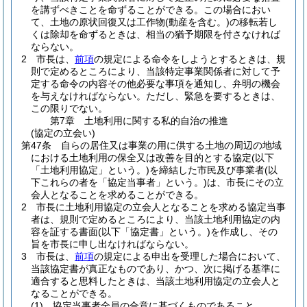
を講ずべきことを命ずることができる。
この場合におい
て、土地の原状回復又は工作物
(動産を含む。)
の移転若し
くは除却を命ずるときは、相当の猶予期限を付さなければ
ならない。
2
市長は、
前項
の規定による命令をしようとするときは、規
則で定めるところにより、当該特定事業関係者に対して予
定する命令の内容その他必要な事項を通知し、弁明の機会
を与えなければならない。
ただし、緊急を要するときは、
この限りでない。
第7章
土地利用に関する私的自治の推進
(協定の立会い)
第47条
自らの居住又は事業の用に供する土地の周辺の地域
における土地利用の保全又は改善を目的とする協定
(以下
「土地利用協定」という。)
を締結した市民及び事業者
(以
下これらの者を「協定当事者」という。)
は、市長にその立
会人となることを求めることができる。
2
市長に土地利用協定の立会人となることを求める協定当事
者は、規則で定めるところにより、当該土地利用協定の内
容を証する書面
(以下「協定書」という。)
を作成し、その
旨を市長に申し出なければならない。
3
市長は、
前項
の規定による申出を受理した場合において、
当該協定書が真正なものであり、かつ、次に掲げる基準に
適合すると思料したときは、当該土地利用協定の立会人と
なることができる。
(1)
協定当事者全員の合意に基づくものであること。