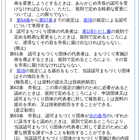
画を変更しようとするときは、あらかじめ市長の認可を受
けなければならない。
ただし、規則で定める軽易な変更に
ついては、この限りでない。
2
第54条
から
第57条
までの規定は、
前項
の規定による認可
について準用する。
3
認可まちづくり団体の代表者は、
第1項ただし書
の規則で
定める軽易な変更をしたときは、規則で定めるところによ
り、遅滞なくその旨を市長に届け出なければならない。
(廃止)
第61条
認可まちづくり団体の代表者は、まちづくり実施計
画を廃止するときは、規則で定めるところにより、その旨
を市長に届け出なければならない。
2
前項
の規定による届出をもって、当該認可まちづくり団体
はその地位を失う。
(報告若しくは資料の提出又は技術的助言)
第62条
市長は、この章の規定の施行のために必要があると
認めたときは、規則で定めるところにより、申請団体又は
認可まちづくり団体の代表者に対して報告若しくは資料の
提出を求め、又は技術的助言をすることができる。
(是正勧告)
第63条
市長は、認可まちづくり団体が
次の各号
のいずれか
に該当すると認めたときは、規則で定めるところにより、
当該認可まちづくり団体の代表者に対して是正のために必
要な措置を講ずべきことを勧告することができる。
(1)
当該認可まちづくり団体がまちづくり実施計画の内容