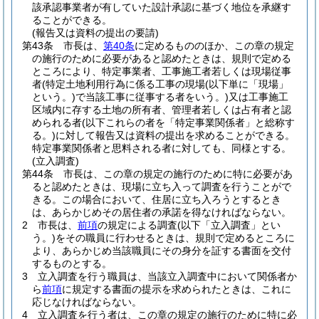
該承認事業者が有していた設計承認に基づく地位を承継す
ることができる。
(報告又は資料の提出の要請)
第43条
市長は、
第40条
に定めるもののほか、この章の規定
の施行のために必要があると認めたときは、規則で定める
ところにより、特定事業者、工事施工者若しくは現場従事
者
(特定土地利用行為に係る工事の現場
(以下単に「現場」
という。)
で当該工事に従事する者をいう。)
又は工事施工
区域内に存する土地の所有者、管理者若しくは占有者と認
められる者
(以下これらの者を「特定事業関係者」と総称す
る。)
に対して報告又は資料の提出を求めることができる。
特定事業関係者と思料される者に対しても、同様とする。
(立入調査)
第44条
市長は、この章の規定の施行のために特に必要があ
ると認めたときは、現場に立ち入って調査を行うことがで
きる。
この場合において、住居に立ち入ろうとするとき
は、あらかじめその居住者の承諾を得なければならない。
2
市長は、
前項
の規定による調査
(以下「立入調査」とい
う。)
をその職員に行わせるときは、規則で定めるところに
より、あらかじめ当該職員にその身分を証する書面を交付
するものとする。
3
立入調査を行う職員は、当該立入調査中において関係者か
ら
前項
に規定する書面の提示を求められたときは、これに
応じなければならない。
4
立入調査を行う者は、この章の規定の施行のために特に必