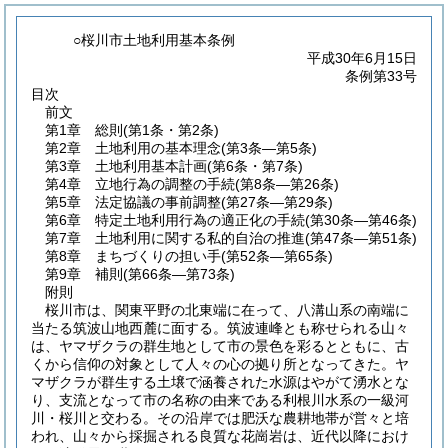
○桜川市土地利用基本条例
平成30年6月15日
条例第33号
目次
前文
第1章
総則
(第1条・第2条)
第2章
土地利用の基本理念
(第3条―第5条)
第3章
土地利用基本計画
(第6条・第7条)
第4章
立地行為の調整の手続
(第8条―第26条)
第5章
法定協議の事前調整
(第27条―第29条)
第6章
特定土地利用行為の適正化の手続
(第30条―第46条)
第7章
土地利用に関する私的自治の推進
(第47条―第51条)
第8章
まちづくりの担い手
(第52条―第65条)
第9章
補則
(第66条―第73条)
附則
桜川市は、関東平野の北東端に在って、八溝山系の南端に
当たる筑波山地西麓に面する。筑波連峰とも称せられる山々
は、ヤマザクラの群生地として市の景色を彩るとともに、古
くから信仰の対象として人々の心の拠り所となってきた。ヤ
マザクラが群生する土壌で涵養された水源はやがて湧水とな
り、支流となって市の名称の由来である利根川水系の一級河
川・桜川と交わる。その沿岸では肥沃な農耕地帯が営々と培
われ、山々から採掘される良質な花崗岩は、近代以降におけ