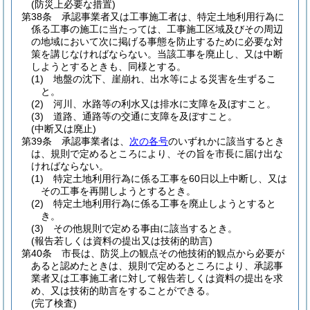
(防災上必要な措置)
第38条
承認事業者又は工事施工者は、特定土地利用行為に
係る工事の施工に当たっては、工事施工区域及びその周辺
の地域において次に掲げる事態を防止するために必要な対
策を講じなければならない。
当該工事を廃止し、又は中断
しようとするときも、同様とする。
(1)
地盤の沈下、崖崩れ、出水等による災害を生ずるこ
と。
(2)
河川、水路等の利水又は排水に支障を及ぼすこと。
(3)
道路、通路等の交通に支障を及ぼすこと。
(中断又は廃止)
第39条
承認事業者は、
次の各号
のいずれかに該当するとき
は、規則で定めるところにより、その旨を市長に届け出な
ければならない。
(1)
特定土地利用行為に係る工事を60日以上中断し、又は
その工事を再開しようとするとき。
(2)
特定土地利用行為に係る工事を廃止しようとすると
き。
(3)
その他規則で定める事由に該当するとき。
(報告若しくは資料の提出又は技術的助言)
第40条
市長は、防災上の観点その他技術的観点から必要が
あると認めたときは、規則で定めるところにより、承認事
業者又は工事施工者に対して報告若しくは資料の提出を求
め、又は技術的助言をすることができる。
(完了検査)