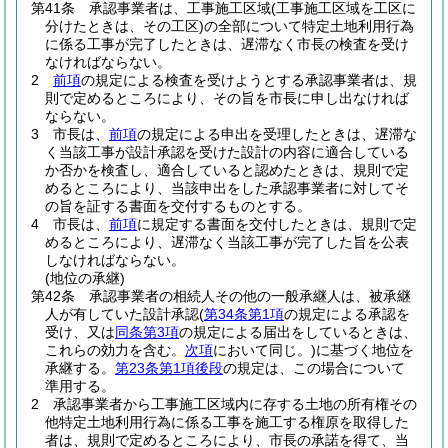
第41条
承認事業者は、工事施工区域
(工事施工区域を工区に
分けたときは、その工区)
の全部について特定土地利用行為
に係る工事が完了したときは、遅滞なく市長の検査を受け
なければならない。
2
前項
の規定による検査を受けようとする承認事業者は、規
則で定めるところにより、その旨を市長に申し出なければ
ならない。
3
市長は、
前項
の規定による申出を受理したときは、遅滞な
く当該工事が設計承認を受けた設計の内容に適合している
か否かを検査し、適合していると認めたときは、規則で定
めるところにより、当該申出をした承認事業者に対してそ
の旨を証する書面を交付するものとする。
4
市長は、
前項
に規定する書面を交付したときは、規則で定
めるところにより、遅滞なく当該工事が完了した旨を公表
しなければならない。
(地位の承継)
第42条
承認事業者の相続人その他の一般承継人は、被承継
人が有していた設計承認
(
第34条第1項
の規定による承認を
受け、又は
同条第3項
の規定による届出をしているときは、
これらの効力を含む。
次項
において同じ。)
に基づく地位を
承継する。
第23条第1項後段
の規定は、この場合について
準用する。
2
承認事業者から工事施工区域内に存する土地の所有権その
他特定土地利用行為に係る工事を施工する権原を取得した
者は、規則で定めるところにより、市長の承諾を得て、当