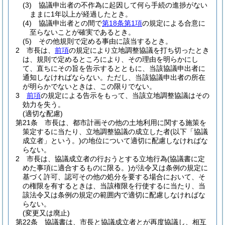
(3)
協議申出者の不作為に起因して何ら手続の進捗がない
ままに1年以上が経過したとき。
(4)
協議申出者との間で
第18条第1項
の規定による合意に
至らないことが確実であるとき。
(5)
その他規則で定める事由に該当するとき。
2
市長は、
前項
の規定により立地調整協議を打ち切ったとき
は、規則で定めるところにより、その理由を明らかにし
て、直ちにその旨を告示するとともに、当該協議申出者に
通知しなければならない。
ただし、当該協議申出者の所在
が明らかでないときは、この限りでない。
3
前項
の規定による告示をもって、当該立地調整協議はその
効力を失う。
(適切な配慮)
第21条
市長は、都市計画その他の土地利用に関する施策を
策定するに当たり、立地調整協議の成立した者
(以下「協議
成立者」という。)
の地位について適切に配慮しなければな
らない。
2
市長は、協議成立者の行おうとする立地行為
(協議書に定
めた事項に適合するものに限る。)
が法令又は条例の規定に
基づく許可、認可その他の処分を要する場合において、そ
の権限を有するときは、当該権限を行使するに当たり、当
該法令又は条例の規定の範囲内で適切に配慮しなければな
らない。
(変更又は廃止)
第22条
協議書は、市長と協議成立者とが再度協議し、相互