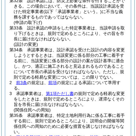
第32条
設計承認には、防災上必要な条件を付することがで
きる。
この場合において、その条件は、当該設計承認を受
けた特定事業者
(以下「承認事業者」という。)
に不当な義
務を課するものであってはならない。
(申請の取下げ)
第33条
設計承認の申請をした特定事業者は、当該申請を取
り下げるときは、規則で定めるところにより、その旨を市
長に届け出なければならない。
(設計の変更)
第34条
承認事業者は、設計承認を受けた設計の内容を変更
しようとするときは、当該変更に係る部分の工事に着手す
る前に、当該変更に係る部分の設計の案が設計基準に適合
し、かつ、適正に施工されると見込まれるものであること
について市長の承認を受けなければならない。
ただし、規
則で定める軽易な変更については、この限りでない。
2
前3条
の規定は、
前項
の規定による承認について準用す
る。
3
承認事業者は、
第1項ただし書
の規則で定める軽易な変更
をしたときは、規則で定めるところにより、遅滞なくその
旨を市長に届け出なければならない。
(関係住民への周知)
第35条
承認事業者は、特定土地利用行為に係る工事に着手
する前に、規則で定めるところにより、説明会の開催等関
係住民への周知のために必要な措置を講じなければならな
い。