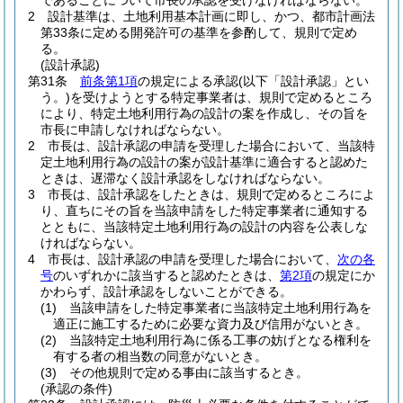
であることについて市長の承認を受けなければならない。
2
設計基準は、土地利用基本計画に即し、かつ、都市計画法
第33条に定める開発許可の基準を参酌して、規則で定め
る。
(設計承認)
第31条
前条第1項
の規定による承認
(以下「設計承認」とい
う。)
を受けようとする特定事業者は、規則で定めるところ
により、特定土地利用行為の設計の案を作成し、その旨を
市長に申請しなければならない。
2
市長は、設計承認の申請を受理した場合において、当該特
定土地利用行為の設計の案が設計基準に適合すると認めた
ときは、遅滞なく設計承認をしなければならない。
3
市長は、設計承認をしたときは、規則で定めるところによ
り、直ちにその旨を当該申請をした特定事業者に通知する
とともに、当該特定土地利用行為の設計の内容を公表しな
ければならない。
4
市長は、設計承認の申請を受理した場合において、
次の各
号
のいずれかに該当すると認めたときは、
第2項
の規定にか
かわらず、設計承認をしないことができる。
(1)
当該申請をした特定事業者に当該特定土地利用行為を
適正に施工するために必要な資力及び信用がないとき。
(2)
当該特定土地利用行為に係る工事の妨げとなる権利を
有する者の相当数の同意がないとき。
(3)
その他規則で定める事由に該当するとき。
(承認の条件)