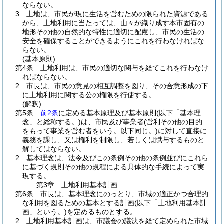
ならない。
3
土地は、市民が現に生活を営むための限られた資源である
から、土地利用に当たっては、山々が織り成す本市固有の
地形その他の自然的な特性に適切に配慮し、市民の生活の
安全を確保することができるようにこれを行わなければな
らない。
(基本原則)
第4条
土地利用は、市民の適切な関与を経てこれを行わなけ
ればならない。
2
市長は、市民の意見の相互調整を図り、その合意形成の下
に土地利用に関する公の権限を行使する。
(解釈)
第5条
前2条
に定める基本原理及び基本原則
(以下「基本理
念」と総称する。)
は、市民及び事業者
(営利その他の目的
をもって事業を営む者をいう。以下同じ。)
に対して直接に
義務を課し、又は権利を制限し、若しくは賦与するものと
解してはならない。
2
基本理念は、法令及びこの条例その他の条例並びにこれら
に基づく規則その他の規程による具体的な手続によって実
現する。
第3章
土地利用基本計画
第6条
市長は、基本理念にのっとり、市域の適正かつ合理的
な利用を図るための基本とする計画
(以下「土地利用基本計
画」という。)
を定めるものとする。
2
土地利用基本計画は、市議会の議決を経て定められた市域