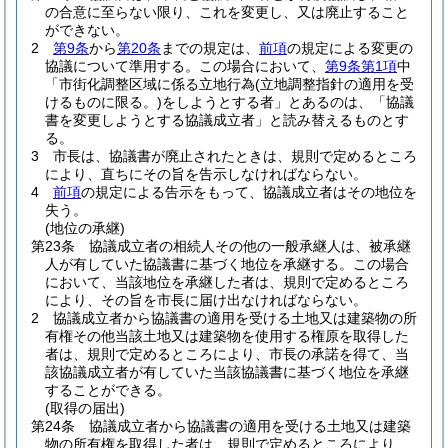
の合意に至らない限り、これを変更し、又は廃止すること
ができない。
2
第9条
から
第20条
までの規定は、
前項
の規定による変更の
協議について準用する。
この場合において、
第9条第1項
中
「市街化調整区域に係る立地行為
(立地調整指針の適用を受
けるものに限る。)
をしようとする者」とあるのは、「協議
書を変更しようとする協議成立者」と読み替えるものとす
る。
3
市長は、協議書が廃止されたときは、規則で定めるところ
により、直ちにその旨を告示しなければならない。
4
前項
の規定による告示をもって、協議成立者はその地位を
失う。
(地位の承継)
第23条
協議成立者の相続人その他の一般承継人は、被承継
人が有していた協議書に基づく地位を承継する。
この場合
において、当該地位を承継した者は、規則で定めるところ
により、その旨を市長に届け出なければならない。
2
協議成立者から協議書の適用を受ける土地又は建築物の所
有権その他当該土地又は建築物を使用する権原を取得した
者は、規則で定めるところにより、市長の承諾を得て、当
該協議成立者が有していた当該協議書に基づく地位を承継
することができる。
(取得の届出)
第24条
協議成立者から協議書の適用を受ける土地又は建築
物の所有権を取得した者は、規則で定めるところにより、