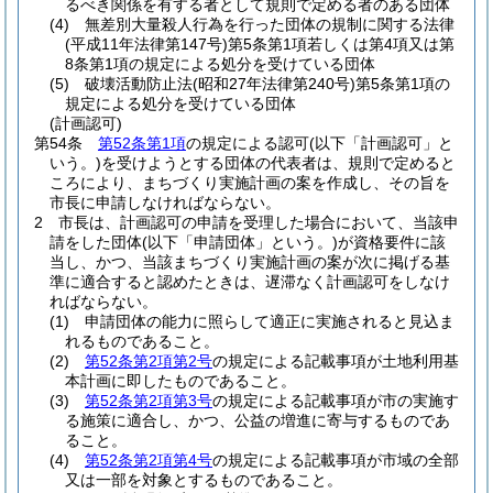
るべき関係を有する者として規則で定める者のある団体
(4)
無差別大量殺人行為を行った団体の規制に関する法律
(平成11年法律第147号)
第5条第1項若しくは第4項又は第
8条第1項の規定による処分を受けている団体
(5)
破壊活動防止法
(昭和27年法律第240号)
第5条第1項の
規定による処分を受けている団体
(計画認可)
第54条
第52条第1項
の規定による認可
(以下「計画認可」と
いう。)
を受けようとする団体の代表者は、規則で定めると
ころにより、まちづくり実施計画の案を作成し、その旨を
市長に申請しなければならない。
2
市長は、計画認可の申請を受理した場合において、当該申
請をした団体
(以下「申請団体」という。)
が資格要件に該
当し、かつ、当該まちづくり実施計画の案が次に掲げる基
準に適合すると認めたときは、遅滞なく計画認可をしなけ
ればならない。
(1)
申請団体の能力に照らして適正に実施されると見込ま
れるものであること。
(2)
第52条第2項第2号
の規定による記載事項が土地利用基
本計画に即したものであること。
(3)
第52条第2項第3号
の規定による記載事項が市の実施す
る施策に適合し、かつ、公益の増進に寄与するものであ
ること。
(4)
第52条第2項第4号
の規定による記載事項が市域の全部
又は一部を対象とするものであること。