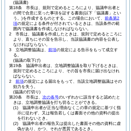
(協議書)
第18条
市長は、規則で定めるところにより、協議申出者と
の間で合意に至った事項を証する書面
(以下「協議書」とい
う。)
を作成するものとする。
この場合において、
前条第2
項
の規定による条件が付されているときは、当該条件の範
囲内で協議書を作成しなければならない。
2
市長は、協議書を作成したときは、規則で定めるところに
より、直ちにその旨を告示し、当該協議書の内容を公表し
なければならない。
3
立地調整協議は、
前項
の規定による告示をもって成立す
る。
(協議の取下げ)
第19条
協議申出者は、立地調整協議を取り下げるときは、
規則で定めるところにより、その旨を市長に届け出なけれ
ばならない。
2
前項
の規定による届出をもって、当該立地調整協議はその
効力を失う。
(協議の打切り)
第20条
市長は、
次の各号
のいずれかに該当すると認めたと
きは、立地調整協議を打ち切ることができる。
(1)
協議申出者が正当な理由なくこの章の規定に基づく指
示に従わず、又は報告若しくは書面その他の資料の提出
を行わないとき。
(2)
協議申出者の報告又は提出した書面その他の資料に虚
偽があり、かつ、それが悪質であるとき。