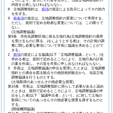
ころにより、直ちにその旨を告示し、当該立地調整指針の
内容を公表しなければならない。
8
立地調整指針は、
前項
の規定による告示によってその効力
を生ずる。
9
前各項
の規定は、立地調整指針の変更について準用する。
ただし、規則で定める軽易な変更については、この限りで
ない。
(立地調整協議)
第9条
市街化調整区域に係る立地行為
(立地調整指針の適用
を受けるものに限る。)
をしようとする者は、その計画の調
整に関し必要な事項について市長に協議を求めることがで
きる。
2
前項
の規定による協議
(以下「立地調整協議」という。)
を
求める者は、規則で定めるところにより、立地行為の計画
の案を作成し、その旨を市長に申し出なければならない。
3
市長は、立地調整協議の申出を受理したときは、立地調整
指針との適合を図る観点その他技術的観点から、当該立地
調整協議を行うものとする。
(土地取得のあっせんその他必要な措置)
第10条
市長は、立地調整指針に照らして必要があると認め
たときは、規則で定めるところにより、立地調整協議の申
出をした者
(以下「協議申出者」という。)
に対して土地の
取得についてのあっせんその他必要な措置を講ずるものと
する。
(関係機関協議)