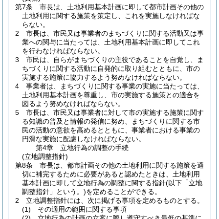
第7条
市長は、土地利用基本計画に即して都市計画その他の
土地利用に関する施策を策定し、これを実施しなければな
らない。
2
市長は、市民又は事業者のまちづくりに関する活動又は事
業への関与に当たっては、土地利用基本計画に即してこれ
を行わなければならない。
3
市民は、自らがまちづくりの主役であることを自覚し、ま
ちづくりに関する活動に自発的に取り組むとともに、市の
実施する施策に協力するよう努めなければならない。
4
事業者は、まちづくりに関する事業の実施に当たっては、
土地利用基本計画を尊重し、市の実施する施策との適合を
図るよう努めなければならない。
5
市長は、市民又は事業者に対して市の実施する施策に関す
る知識の普及と情報の発信に努め、まちづくりに関する市
民の活動の意欲を高めるとともに、事業者における事業の
円滑な実施に配慮しなければならない。
第4章
立地行為の調整の手続
(立地調整指針)
第8条
市長は、都市計画その他の土地利用に関する施策を適
切に補完するために必要があると認めたときは、土地利用
基本計画に即して立地行為の調整に関する指針
(以下「立地
調整指針」という。)
を定めることができる。
2
立地調整指針には、次に掲げる事項を定めるものとする。
(1)
その適用の範囲に関する事項
(2)
立地行為の計画の立案に際し遵守すべき最低の基準に