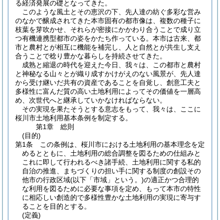
る経済発展の礎となってきた。
このような風土とその恵沢の下、先人達の紡ぐ多彩な営み
のなかで醸成されてきた本市固有の都市像は、複数の種子に
枝葉を芽吹かせ、それらが密接にかかわり合うことで成り立
つ有機連携型都市の姿をかたち作っている。本市は古来、都
市と農村とが相互に機能を補完し、人と自然とが共生し支え
合うことで稔り豊かな暮らしを持続させてきた。
成熟と縮退の時代を迎えた今日、我々は、この都市と農村
と神秘なる山々とが織り成すかけがえのない風景が、先人達
から受け継いだ共有の資産であることを自覚し、創意工夫と
多様性に富んだ質の高い土地利用によってその価値を一層高
め、次世代へと継承していかなければならない。
その実現を果たそうとする意志をもって、我々は、ここに
桜川市土地利用基本条例を制定する。
第1章
総則
(目的)
第1条
この条例は、桜川市における土地利用の基本理念を定
めるとともに、土地利用の総合調整を図るための仕組みと
これに即して行われるべき諸手続、土地利用に関する私的
自治の推進、まちづくりの担い手に関する制度の創設その
他市の行政区域
(以下「市域」という。)
の適正かつ合理的
な利用を図るために必要な事項を定め、もって本市の特性
に相応しい創造的で多様性豊かな土地利用の実現に寄与す
ることを目的とする。
(定義)