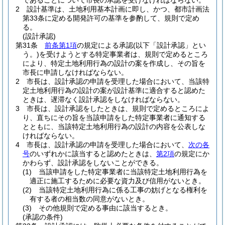
であることについて市長の承認を受けなければならない。
2
設計基準は、土地利用基本計画に即し、かつ、都市計画法
第33条に定める開発許可の基準を参酌して、規則で定め
る。
(設計承認)
第31条
前条第1項
の規定による承認
(以下「設計承認」とい
う。)
を受けようとする特定事業者は、規則で定めるところ
により、特定土地利用行為の設計の案を作成し、その旨を
市長に申請しなければならない。
2
市長は、設計承認の申請を受理した場合において、当該特
定土地利用行為の設計の案が設計基準に適合すると認めた
ときは、遅滞なく設計承認をしなければならない。
3
市長は、設計承認をしたときは、規則で定めるところによ
り、直ちにその旨を当該申請をした特定事業者に通知する
とともに、当該特定土地利用行為の設計の内容を公表しな
ければならない。
4
市長は、設計承認の申請を受理した場合において、
次の各
号
のいずれかに該当すると認めたときは、
第2項
の規定にか
かわらず、設計承認をしないことができる。
(1)
当該申請をした特定事業者に当該特定土地利用行為を
適正に施工するために必要な資力及び信用がないとき。
(2)
当該特定土地利用行為に係る工事の妨げとなる権利を
有する者の相当数の同意がないとき。
(3)
その他規則で定める事由に該当するとき。
(承認の条件)