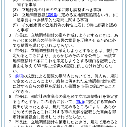
関する事項
(3)
立地行為の計画の立案に際し調整すべき事項
(4)
立地調整協議
(
第9条
に定める立地調整協議をいう。)
に
通常要すべき標準的な期間に関する事項
(5)
その他市長が立地行為の特性に応じて特に必要と認め
る事項
3
市長は、立地調整指針の案を作成しようとするときは、あ
らかじめ公聴会の開催等市民の意見を反映させるために必
要な措置を講じなければならない。
4
市長は、立地調整指針を策定しようとするときは、規則で
定めるところにより、あらかじめその旨を公告し、当該立
地調整指針の案にこれを策定しようとする理由を記載した
書面を添えて30日以上公衆の縦覧に供しなければならな
い。
5
前項
の規定による縦覧の期間内においては、何人も、規則
で定めるところにより、縦覧に供された立地調整指針の案
に対する自らの意見を記載した書面を市長に提出すること
ができる。
6
市長は、都市計画審議会の議を経て立地調整指針を策定す
るものとする。
この場合において、
前項
に規定する書面の
提出があったときは、規則で定めるところにより、あらか
じめその要旨とこれに対する市の見解を記載した書面を都
市計画審議会に提出しなければならない。
7
市長は、立地調整指針を策定したときは、規則で定めると