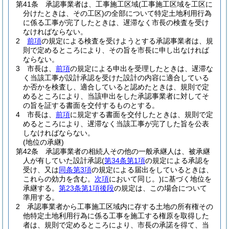
第41条
承認事業者は、工事施工区域
(工事施工区域を工区に
分けたときは、その工区)
の全部について特定土地利用行為
に係る工事が完了したときは、遅滞なく市長の検査を受け
なければならない。
2
前項
の規定による検査を受けようとする承認事業者は、規
則で定めるところにより、その旨を市長に申し出なければ
ならない。
3
市長は、
前項
の規定による申出を受理したときは、遅滞な
く当該工事が設計承認を受けた設計の内容に適合している
か否かを検査し、適合していると認めたときは、規則で定
めるところにより、当該申出をした承認事業者に対してそ
の旨を証する書面を交付するものとする。
4
市長は、
前項
に規定する書面を交付したときは、規則で定
めるところにより、遅滞なく当該工事が完了した旨を公表
しなければならない。
(地位の承継)
第42条
承認事業者の相続人その他の一般承継人は、被承継
人が有していた設計承認
(
第34条第1項
の規定による承認を
受け、又は
同条第3項
の規定による届出をしているときは、
これらの効力を含む。
次項
において同じ。)
に基づく地位を
承継する。
第23条第1項後段
の規定は、この場合について
準用する。
2
承認事業者から工事施工区域内に存する土地の所有権その
他特定土地利用行為に係る工事を施工する権原を取得した
者は、規則で定めるところにより、市長の承諾を得て、当