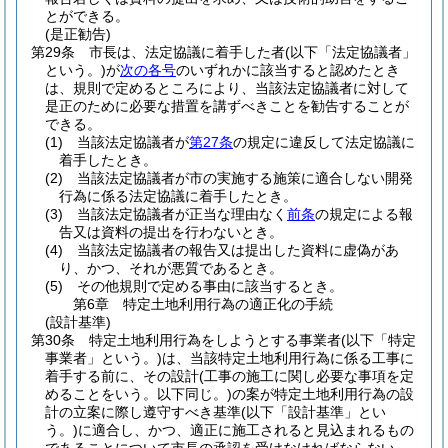
とができる。
(是正勧告)
第29条
市長は、法定協議に着手した者
(以下「法定協議者」
という。)
が
次の各号
のいずれかに該当すると認めたとき
は、規則で定めるところにより、当該法定協議者に対して
是正のために必要な措置を講ずべきことを勧告することが
できる。
(1)
当該法定協議者が
第27条
の規定に違反して法定協議に
着手したとき。
(2)
当該法定協議者が市の実施する施策に適合しない開発
行為に係る法定協議に着手したとき。
(3)
当該法定協議者が正当な理由なく
前条
の規定による報
告又は資料の提出を行わないとき。
(4)
当該法定協議者の報告又は提出した資料に虚偽があ
り、かつ、それが悪質であるとき。
(5)
その他規則で定める事由に該当するとき。
第6章
特定土地利用行為の適正化の手続
(設計基準)
第30条
特定土地利用行為をしようとする事業者
(以下「特定
事業者」という。)
は、当該特定土地利用行為に係る工事に
着手する前に、その設計
(工事の施工に関し必要な事項を定
めることをいう。以下同じ。)
の案が特定土地利用行為の設
計の立案に際し遵守すべき基準
(以下「設計基準」とい
う。)
に適合し、かつ、適正に施工されると見込まれるもの