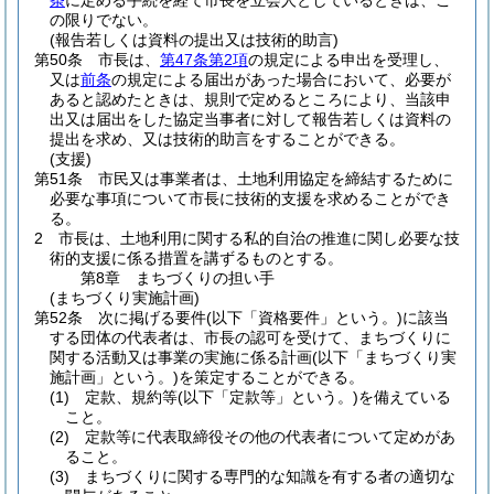
条
に定める手続を経て市長を立会人としているときは、こ
の限りでない。
(報告若しくは資料の提出又は技術的助言)
第50条
市長は、
第47条第2項
の規定による申出を受理し、
又は
前条
の規定による届出があった場合において、必要が
あると認めたときは、規則で定めるところにより、当該申
出又は届出をした協定当事者に対して報告若しくは資料の
提出を求め、又は技術的助言をすることができる。
(支援)
第51条
市民又は事業者は、土地利用協定を締結するために
必要な事項について市長に技術的支援を求めることができ
る。
2
市長は、土地利用に関する私的自治の推進に関し必要な技
術的支援に係る措置を講ずるものとする。
第8章
まちづくりの担い手
(まちづくり実施計画)
第52条
次に掲げる要件
(以下「資格要件」という。)
に該当
する団体の代表者は、市長の認可を受けて、まちづくりに
関する活動又は事業の実施に係る計画
(以下「まちづくり実
施計画」という。)
を策定することができる。
(1)
定款、規約等
(以下「定款等」という。)
を備えている
こと。
(2)
定款等に代表取締役その他の代表者について定めがあ
ること。
(3)
まちづくりに関する専門的な知識を有する者の適切な