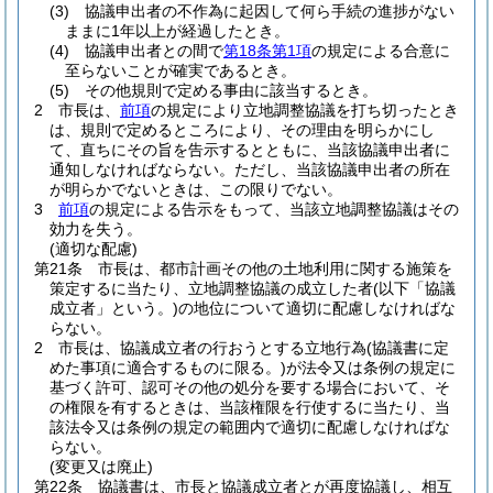
(3)
協議申出者の不作為に起因して何ら手続の進捗がない
ままに1年以上が経過したとき。
(4)
協議申出者との間で
第18条第1項
の規定による合意に
至らないことが確実であるとき。
(5)
その他規則で定める事由に該当するとき。
2
市長は、
前項
の規定により立地調整協議を打ち切ったとき
は、規則で定めるところにより、その理由を明らかにし
て、直ちにその旨を告示するとともに、当該協議申出者に
通知しなければならない。
ただし、当該協議申出者の所在
が明らかでないときは、この限りでない。
3
前項
の規定による告示をもって、当該立地調整協議はその
効力を失う。
(適切な配慮)
第21条
市長は、都市計画その他の土地利用に関する施策を
策定するに当たり、立地調整協議の成立した者
(以下「協議
成立者」という。)
の地位について適切に配慮しなければな
らない。
2
市長は、協議成立者の行おうとする立地行為
(協議書に定
めた事項に適合するものに限る。)
が法令又は条例の規定に
基づく許可、認可その他の処分を要する場合において、そ
の権限を有するときは、当該権限を行使するに当たり、当
該法令又は条例の規定の範囲内で適切に配慮しなければな
らない。
(変更又は廃止)
第22条
協議書は、市長と協議成立者とが再度協議し、相互