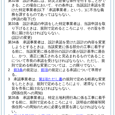
第32条
設計承認には、防災上必要な条件を付することがで
きる。
この場合において、その条件は、当該設計承認を受
けた特定事業者
(以下「承認事業者」という。)
に不当な義
務を課するものであってはならない。
(申請の取下げ)
第33条
設計承認の申請をした特定事業者は、当該申請を取
り下げるときは、規則で定めるところにより、その旨を市
長に届け出なければならない。
(設計の変更)
第34条
承認事業者は、設計承認を受けた設計の内容を変更
しようとするときは、当該変更に係る部分の工事に着手す
る前に、当該変更に係る部分の設計の案が設計基準に適合
し、かつ、適正に施工されると見込まれるものであること
について市長の承認を受けなければならない。
ただし、規
則で定める軽易な変更については、この限りでない。
2
前3条
の規定は、
前項
の規定による承認について準用す
る。
3
承認事業者は、
第1項ただし書
の規則で定める軽易な変更
をしたときは、規則で定めるところにより、遅滞なくその
旨を市長に届け出なければならない。
(関係住民への周知)
第35条
承認事業者は、特定土地利用行為に係る工事に着手
する前に、規則で定めるところにより、説明会の開催等関
係住民への周知のために必要な措置を講じなければならな
い。