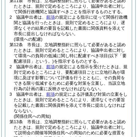
第11条
市長は、立地調整指針に照らして必要があると認め
たときは、規則で定めるところにより、協議申出者に対し
て関係行政機関と協議すべきことを指示するものとする。
2
協議申出者は、
前項
の規定による指示に従って関係行政機
関と協議を行ったときは、規則で定めるところにより、遅
滞なくその結果の要旨を記載した書面に関係資料を添えて
市長に提出しなければならない。
(環境への配慮)
第12条
市長は、立地調整指針に照らして必要があると認め
たときは、規則で定めるところにより、協議申出者に対し
て環境への負荷の低減に関し特に配慮すべき項目
(以下「要
配慮項目」という。)
を指示するものとする。
2
協議申出者は、
前項
の規定による指示を受けたときは、規
則で定めるところにより、要配慮項目ごとに立地行為が環
境に及ぼす影響について評価を行うとともに、その負荷を
できる限り低減するために必要な対策を立案し、当該立地
行為の計画の案に反映させなければならない。
3
協議申出者は、
前項
の規定による評価及び対策の立案をし
たときは、規則で定めるところにより、遅滞なくその要旨
を記載した書面に関係資料を添えて市長に提出しなければ
ならない。
(関係住民への周知)
第13条
市長は、立地調整指針に照らして必要があると認め
たときは、規則で定めるところにより、協議申出者に対し
て説明会の開催等関係住民への周知のために必要な措置を