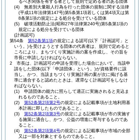
るべき関係を有する者として規則で定める者のある団体
(4)
無差別大量殺人行為を行った団体の規制に関する法律
(平成11年法律第147号)
第5条第1項若しくは第4項又は第
8条第1項の規定による処分を受けている団体
(5)
破壊活動防止法
(昭和27年法律第240号)
第5条第1項の
規定による処分を受けている団体
(計画認可)
第54条
第52条第1項
の規定による認可
(以下「計画認可」と
いう。)
を受けようとする団体の代表者は、規則で定めると
ころにより、まちづくり実施計画の案を作成し、その旨を
市長に申請しなければならない。
2
市長は、計画認可の申請を受理した場合において、当該申
請をした団体
(以下「申請団体」という。)
が資格要件に該
当し、かつ、当該まちづくり実施計画の案が次に掲げる基
準に適合すると認めたときは、遅滞なく計画認可をしなけ
ればならない。
(1)
申請団体の能力に照らして適正に実施されると見込ま
れるものであること。
(2)
第52条第2項第2号
の規定による記載事項が土地利用基
本計画に即したものであること。
(3)
第52条第2項第3号
の規定による記載事項が市の実施す
る施策に適合し、かつ、公益の増進に寄与するものであ
ること。
(4)
第52条第2項第4号
の規定による記載事項が市域の全部
又は一部を対象とするものであること。