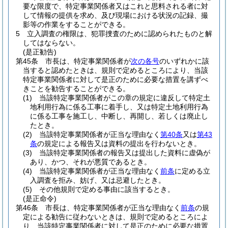
要な限度で、特定事業関係者又はこれと思料される者に対
して情報の提供を求め、及び現場における状況の記録、撮
影等の作業をすることができる。
5
立入調査の権限は、犯罪捜査のために認められたものと解
してはならない。
(是正勧告)
第45条
市長は、特定事業関係者が
次の各号
のいずれかに該
当すると認めたときは、規則で定めるところにより、当該
特定事業関係者に対して是正のために必要な措置を講ずべ
きことを勧告することができる。
(1)
当該特定事業関係者がこの章の規定に違反して特定土
地利用行為に係る工事に着手し、又は特定土地利用行為
に係る工事を施工し、中断し、再開し、若しくは廃止し
たとき。
(2)
当該特定事業関係者が正当な理由なく
第40条
又は
第43
条
の規定による報告又は資料の提出を行わないとき。
(3)
当該特定事業関係者の報告又は提出した資料に虚偽が
あり、かつ、それが悪質であるとき。
(4)
当該特定事業関係者が正当な理由なく
前条
に定める立
入調査を拒み、妨げ、又は忌避したとき。
(5)
その他規則で定める事由に該当するとき。
(是正命令)
第46条
市長は、特定事業関係者が正当な理由なく
前条
の規
定による勧告に従わないときは、規則で定めるところによ
り、当該特定事業関係者に対して是正のために必要な措置