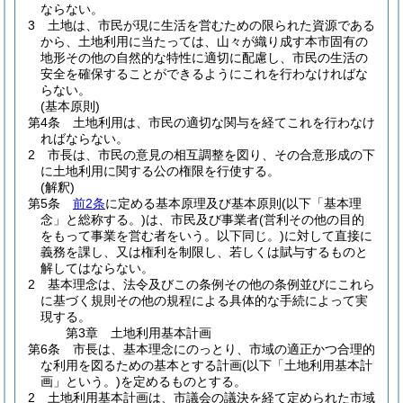
ならない。
3
土地は、市民が現に生活を営むための限られた資源である
から、土地利用に当たっては、山々が織り成す本市固有の
地形その他の自然的な特性に適切に配慮し、市民の生活の
安全を確保することができるようにこれを行わなければな
らない。
(基本原則)
第4条
土地利用は、市民の適切な関与を経てこれを行わなけ
ればならない。
2
市長は、市民の意見の相互調整を図り、その合意形成の下
に土地利用に関する公の権限を行使する。
(解釈)
第5条
前2条
に定める基本原理及び基本原則
(以下「基本理
念」と総称する。)
は、市民及び事業者
(営利その他の目的
をもって事業を営む者をいう。以下同じ。)
に対して直接に
義務を課し、又は権利を制限し、若しくは賦与するものと
解してはならない。
2
基本理念は、法令及びこの条例その他の条例並びにこれら
に基づく規則その他の規程による具体的な手続によって実
現する。
第3章
土地利用基本計画
第6条
市長は、基本理念にのっとり、市域の適正かつ合理的
な利用を図るための基本とする計画
(以下「土地利用基本計
画」という。)
を定めるものとする。
2
土地利用基本計画は、市議会の議決を経て定められた市域