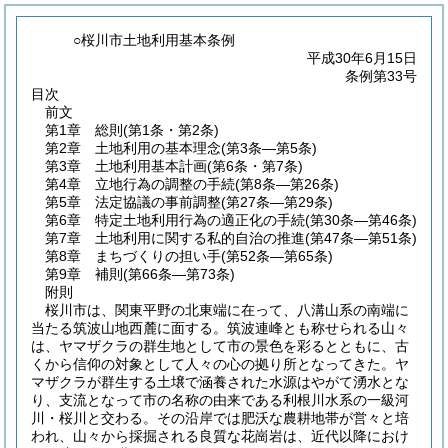
○桜川市土地利用基本条例
平成30年6月15日
条例第33号
目次
前文
第1章
総則
(第1条・第2条)
第2章
土地利用の基本理念
(第3条―第5条)
第3章
土地利用基本計画
(第6条・第7条)
第4章
立地行為の調整の手続
(第8条―第26条)
第5章
法定協議の事前調整
(第27条―第29条)
第6章
特定土地利用行為の適正化の手続
(第30条―第46条)
第7章
土地利用に関する私的自治の推進
(第47条―第51条)
第8章
まちづくりの担い手
(第52条―第65条)
第9章
補則
(第66条―第73条)
附則
桜川市は、関東平野の北東端に在って、八溝山系の南端に
当たる筑波山地西麓に面する。筑波連峰とも称せられる山々
は、ヤマザクラの群生地として市の景色を彩るとともに、古
くから信仰の対象として人々の心の拠り所となってきた。ヤ
マザクラが群生する土壌で涵養された水源はやがて湧水とな
り、支流となって市の名称の由来である利根川水系の一級河
川・桜川と交わる。その沿岸では肥沃な農耕地帯が営々と培
われ、山々から採掘される良質な花崗岩は、近代以降におけ