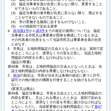
(2)
協定当事者全員が合意に至らない限り、変更すること
ができないものであること。
(3)
協定当事者の過半数が合意に至らない限り、廃止する
ことができないものであること。
(4)
市の実施する施策に反するものでないこと。
(5)
その他規則で定める基準
4
前項第1号
から
第3号
までの規定の適用については、協定
当事者たる市民又は事業者が団体を構成しているときは、
その代表者の合意をもって当該市民又は事業者全員の合意
とみなす。
5
市長は、土地利用協定の立会人となったときは、規則で定
めるところにより、遅滞なくその旨を公告し、当該土地利
用協定の内容を公表しなければならない。
(協定の尊重)
第48条
市長は、土地利用協定の立会人となったときは、当
該土地利用協定の内容を尊重しなければならない。
2
前項
の規定は、市長が法令又は条例の規定に基づく許可、
認可その他の処分の権限を行使することを妨げるものでは
ない。
(変更又は廃止)
第49条
協定当事者は、市長を立会人とした土地利用協定の
内容を変更し、又はこれを廃止したときは、規則で定める
ところにより、遅滞なくその旨を市長に届け出なければな
らない。
ただし、当該変更後の土地利用協定について
第47