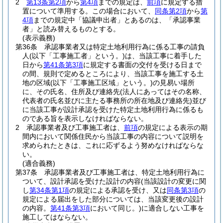
2
第13条第2項
から
第4項
までの規定は、
前項
に規定する措
置について準用する。
この場合において、
同条第2項
から
第
4項
までの規定中「協議申出者」とあるのは、「承認事業
者」と読み替えるものとする。
(表示義務)
第36条
承認事業者又は特定土地利用行為に係る工事の請負
人
(以下「工事施工者」という。)
は、当該工事に着手した
日から
第41条第3項
に規定する書面の交付を受ける日まで
の間、規則で定めるところにより、当該工事を施工する土
地の区域
(以下「工事施工区域」という。)
の見易い場所
に、その氏名、住所及び連絡先
(法人にあってはその名称、
代表者の氏名並びに主たる事務所の所在地及び連絡先)
並び
に当該工事が設計承認を受けた特定土地利用行為に係るも
のである旨を表示しなければならない。
2
承認事業者及び工事施工者は、
前項
の規定による表示の期
間内において関係住民から当該工事の内容について説明を
求められたときは、これに応ずるよう努めなければならな
い。
(適合義務)
第37条
承認事業者及び工事施工者は、特定土地利用行為に
ついて、設計承認を受けた設計の内容
(当該設計の変更に関
し
第34条第1項
の規定による承認を受け、又は
同条第3項
の
規定による届出をした部分については、当該変更後の設計
の内容。
第41条第3項
において同じ。)
に適合しない工事を
施工してはならない。