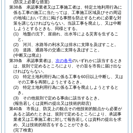
(防災上必要な措置)
第38条
承認事業者又は工事施工者は、特定土地利用行為に
係る工事の施工に当たっては、工事施工区域及びその周辺
の地域において次に掲げる事態を防止するために必要な対
策を講じなければならない。
当該工事を廃止し、又は中断
しようとするときも、同様とする。
(1)
地盤の沈下、崖崩れ、出水等による災害を生ずるこ
と。
(2)
河川、水路等の利水又は排水に支障を及ぼすこと。
(3)
道路、通路等の交通に支障を及ぼすこと。
(中断又は廃止)
第39条
承認事業者は、
次の各号
のいずれかに該当するとき
は、規則で定めるところにより、その旨を市長に届け出な
ければならない。
(1)
特定土地利用行為に係る工事を60日以上中断し、又は
その工事を再開しようとするとき。
(2)
特定土地利用行為に係る工事を廃止しようとすると
き。
(3)
その他規則で定める事由に該当するとき。
(報告若しくは資料の提出又は技術的助言)
第40条
市長は、防災上の観点その他技術的観点から必要が
あると認めたときは、規則で定めるところにより、承認事
業者又は工事施工者に対して報告若しくは資料の提出を求
め、又は技術的助言をすることができる。
(完了検査)