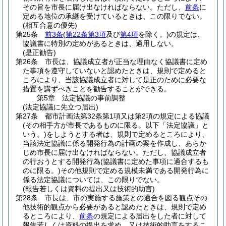
その旨を市長に届け出なければならない。
ただし、
前条
に
定める地位の承継を受けているときは、この限りでない。
(相互合意の優先)
第25条
前3条
(
第22条第3項
及び
第4項
を除く。)
の規定は、
協議書に特別の定めがあるときは、適用しない。
(是正勧告)
第26条
市長は、協議成立者が正当な理由なく協議書に定め
た事項を遵守していないと認めたときは、規則で定めると
ころにより、当該協議成立者に対して是正のために必要な
措置を講ずべきことを勧告することができる。
第5章
法定協議の事前調整
(法定協議に先立つ届出)
第27条
都市計画法第32条第1項又は第2項の規定による協議
(その相手方が市長であるものに限る。以下「法定協議」と
いう。)
をしようとする者は、規則で定めるところにより、
当該法定協議に係る開発行為の計画の案を作成し、あらか
じめ市長に届け出なければならない。
ただし、協議成立者
の行おうとする開発行為
(協議書に定めた事項に適合するも
のに限る。)
その他規則で定める規模未満である開発行為に
係る法定協議については、この限りでない。
(報告若しくは資料の提出又は技術的助言)
第28条
市長は、市の実施する施策との適合を図る観点その
他技術的観点から必要があると認めたときは、規則で定め
るところにより、
前条
の規定による届出をした者に対して
報告若しくは資料の提出を求め、又は技術的助言をするこ