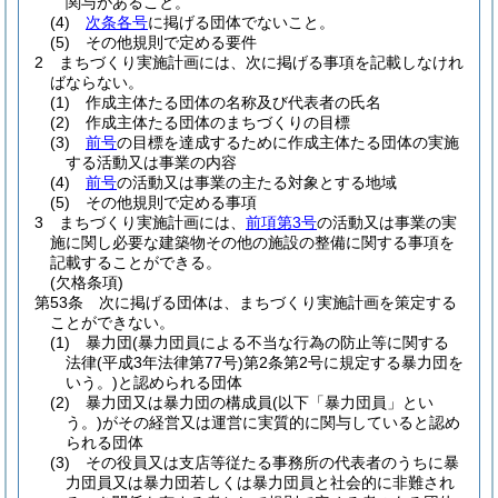
関与があること。
(4)
次条各号
に掲げる団体でないこと。
(5)
その他規則で定める要件
2
まちづくり実施計画には、次に掲げる事項を記載しなけれ
ばならない。
(1)
作成主体たる団体の名称及び代表者の氏名
(2)
作成主体たる団体のまちづくりの目標
(3)
前号
の目標を達成するために作成主体たる団体の実施
する活動又は事業の内容
(4)
前号
の活動又は事業の主たる対象とする地域
(5)
その他規則で定める事項
3
まちづくり実施計画には、
前項第3号
の活動又は事業の実
施に関し必要な建築物その他の施設の整備に関する事項を
記載することができる。
(欠格条項)
第53条
次に掲げる団体は、まちづくり実施計画を策定する
ことができない。
(1)
暴力団
(暴力団員による不当な行為の防止等に関する
法律
(平成3年法律第77号)
第2条第2号に規定する暴力団を
いう。)
と認められる団体
(2)
暴力団又は暴力団の構成員
(以下「暴力団員」とい
う。)
がその経営又は運営に実質的に関与していると認め
られる団体
(3)
その役員又は支店等従たる事務所の代表者のうちに暴
力団員又は暴力団若しくは暴力団員と社会的に非難され