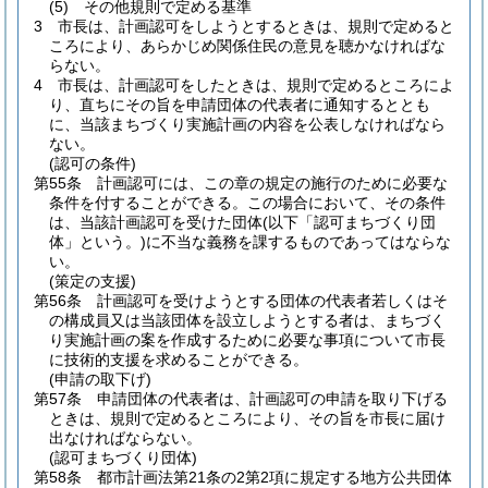
(5)
その他規則で定める基準
3
市長は、計画認可をしようとするときは、規則で定めると
ころにより、あらかじめ関係住民の意見を聴かなければな
らない。
4
市長は、計画認可をしたときは、規則で定めるところによ
り、直ちにその旨を申請団体の代表者に通知するととも
に、当該まちづくり実施計画の内容を公表しなければなら
ない。
(認可の条件)
第55条
計画認可には、この章の規定の施行のために必要な
条件を付することができる。
この場合において、その条件
は、当該計画認可を受けた団体
(以下「認可まちづくり団
体」という。)
に不当な義務を課するものであってはならな
い。
(策定の支援)
第56条
計画認可を受けようとする団体の代表者若しくはそ
の構成員又は当該団体を設立しようとする者は、まちづく
り実施計画の案を作成するために必要な事項について市長
に技術的支援を求めることができる。
(申請の取下げ)
第57条
申請団体の代表者は、計画認可の申請を取り下げる
ときは、規則で定めるところにより、その旨を市長に届け
出なければならない。
(認可まちづくり団体)
第58条
都市計画法第21条の2第2項に規定する地方公共団体