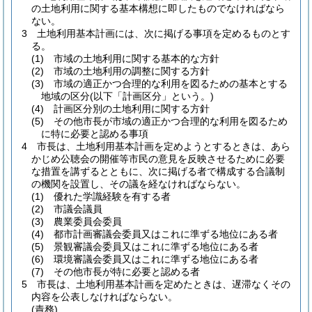
の土地利用に関する基本構想に即したものでなければなら
ない。
3
土地利用基本計画には、次に掲げる事項を定めるものとす
る。
(1)
市域の土地利用に関する基本的な方針
(2)
市域の土地利用の調整に関する方針
(3)
市域の適正かつ合理的な利用を図るための基本とする
地域の区分
(以下「計画区分」という。)
(4)
計画区分別の土地利用に関する方針
(5)
その他市長が市域の適正かつ合理的な利用を図るため
に特に必要と認める事項
4
市長は、土地利用基本計画を定めようとするときは、あら
かじめ公聴会の開催等市民の意見を反映させるために必要
な措置を講ずるとともに、次に掲げる者で構成する合議制
の機関を設置し、その議を経なければならない。
(1)
優れた学識経験を有する者
(2)
市議会議員
(3)
農業委員会委員
(4)
都市計画審議会委員又はこれに準ずる地位にある者
(5)
景観審議会委員又はこれに準ずる地位にある者
(6)
環境審議会委員又はこれに準ずる地位にある者
(7)
その他市長が特に必要と認める者
5
市長は、土地利用基本計画を定めたときは、遅滞なくその
内容を公表しなければならない。
(責務)