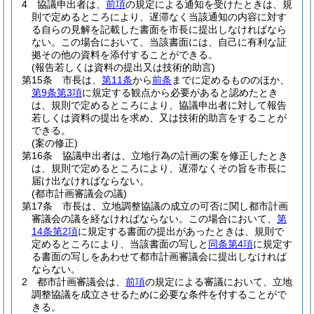
4
協議申出者は、
前項
の規定による通知を受けたときは、規
則で定めるところにより、遅滞なく当該通知の内容に対す
る自らの見解を記載した書面を市長に提出しなければなら
ない。
この場合において、当該書面には、自己に有利な証
拠その他の資料を添付することができる。
(報告若しくは資料の提出又は技術的助言)
第15条
市長は、
第11条
から
前条
までに定めるもののほか、
第9条第3項
に規定する観点から必要があると認めたとき
は、規則で定めるところにより、協議申出者に対して報告
若しくは資料の提出を求め、又は技術的助言をすることが
できる。
(案の修正)
第16条
協議申出者は、立地行為の計画の案を修正したとき
は、規則で定めるところにより、遅滞なくその旨を市長に
届け出なければならない。
(都市計画審議会の議)
第17条
市長は、立地調整協議の成立の可否に関し都市計画
審議会の議を経なければならない。
この場合において、
第
14条第2項
に規定する書面の提出があったときは、規則で
定めるところにより、当該書面の写しと
同条第4項
に規定す
る書面の写しをあわせて都市計画審議会に提出しなければ
ならない。
2
都市計画審議会は、
前項
の規定による審議において、立地
調整協議を成立させるために必要な条件を付することがで
きる。