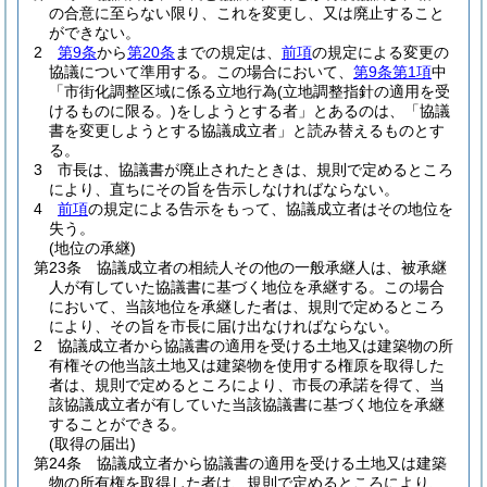
の合意に至らない限り、これを変更し、又は廃止すること
ができない。
2
第9条
から
第20条
までの規定は、
前項
の規定による変更の
協議について準用する。
この場合において、
第9条第1項
中
「市街化調整区域に係る立地行為
(立地調整指針の適用を受
けるものに限る。)
をしようとする者」とあるのは、「協議
書を変更しようとする協議成立者」と読み替えるものとす
る。
3
市長は、協議書が廃止されたときは、規則で定めるところ
により、直ちにその旨を告示しなければならない。
4
前項
の規定による告示をもって、協議成立者はその地位を
失う。
(地位の承継)
第23条
協議成立者の相続人その他の一般承継人は、被承継
人が有していた協議書に基づく地位を承継する。
この場合
において、当該地位を承継した者は、規則で定めるところ
により、その旨を市長に届け出なければならない。
2
協議成立者から協議書の適用を受ける土地又は建築物の所
有権その他当該土地又は建築物を使用する権原を取得した
者は、規則で定めるところにより、市長の承諾を得て、当
該協議成立者が有していた当該協議書に基づく地位を承継
することができる。
(取得の届出)
第24条
協議成立者から協議書の適用を受ける土地又は建築
物の所有権を取得した者は、規則で定めるところにより、