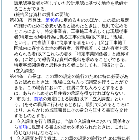
該承認事業者が有していた設計承認に基づく地位を承継す
ることができる。
(報告又は資料の提出の要請)
第43条
市長は、
第40条
に定めるもののほか、この章の規定
の施行のために必要があると認めたときは、規則で定める
ところにより、特定事業者、工事施工者若しくは現場従事
者
(特定土地利用行為に係る工事の現場
(以下単に「現場」
という。)
で当該工事に従事する者をいう。)
又は工事施工
区域内に存する土地の所有者、管理者若しくは占有者と認
められる者
(以下これらの者を「特定事業関係者」と総称す
る。)
に対して報告又は資料の提出を求めることができる。
特定事業関係者と思料される者に対しても、同様とする。
(立入調査)
第44条
市長は、この章の規定の施行のために特に必要があ
ると認めたときは、現場に立ち入って調査を行うことがで
きる。
この場合において、住居に立ち入ろうとするとき
は、あらかじめその居住者の承諾を得なければならない。
2
市長は、
前項
の規定による調査
(以下「立入調査」とい
う。)
をその職員に行わせるときは、規則で定めるところに
より、あらかじめ当該職員にその身分を証する書面を交付
するものとする。
3
立入調査を行う職員は、当該立入調査中において関係者か
ら
前項
に規定する書面の提示を求められたときは、これに
応じなければならない。
4
立入調査を行う者は、この章の規定の施行のために特に必