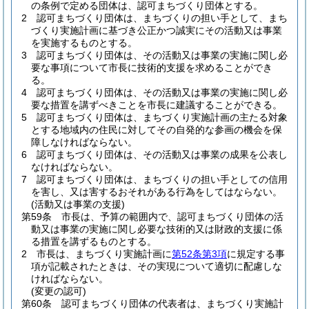
の条例で定める団体は、認可まちづくり団体とする。
2
認可まちづくり団体は、まちづくりの担い手として、まち
づくり実施計画に基づき公正かつ誠実にその活動又は事業
を実施するものとする。
3
認可まちづくり団体は、その活動又は事業の実施に関し必
要な事項について市長に技術的支援を求めることができ
る。
4
認可まちづくり団体は、その活動又は事業の実施に関し必
要な措置を講ずべきことを市長に建議することができる。
5
認可まちづくり団体は、まちづくり実施計画の主たる対象
とする地域内の住民に対してその自発的な参画の機会を保
障しなければならない。
6
認可まちづくり団体は、その活動又は事業の成果を公表し
なければならない。
7
認可まちづくり団体は、まちづくりの担い手としての信用
を害し、又は害するおそれがある行為をしてはならない。
(活動又は事業の支援)
第59条
市長は、予算の範囲内で、認可まちづくり団体の活
動又は事業の実施に関し必要な技術的又は財政的支援に係
る措置を講ずるものとする。
2
市長は、まちづくり実施計画に
第52条第3項
に規定する事
項が記載されたときは、その実現について適切に配慮しな
ければならない。
(変更の認可)
第60条
認可まちづくり団体の代表者は、まちづくり実施計