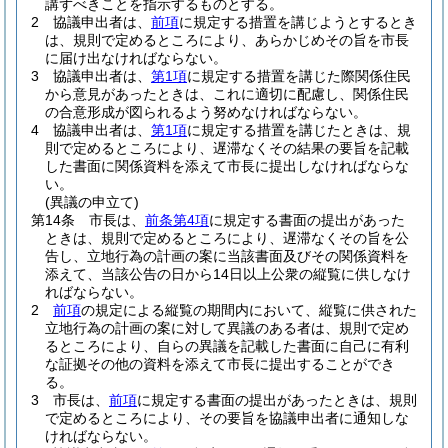
講ずべきことを指示するものとする。
2
協議申出者は、
前項
に規定する措置を講じようとするとき
は、規則で定めるところにより、あらかじめその旨を市長
に届け出なければならない。
3
協議申出者は、
第1項
に規定する措置を講じた際関係住民
から意見があったときは、これに適切に配慮し、関係住民
の合意形成が図られるよう努めなければならない。
4
協議申出者は、
第1項
に規定する措置を講じたときは、規
則で定めるところにより、遅滞なくその結果の要旨を記載
した書面に関係資料を添えて市長に提出しなければならな
い。
(異議の申立て)
第14条
市長は、
前条第4項
に規定する書面の提出があった
ときは、規則で定めるところにより、遅滞なくその旨を公
告し、立地行為の計画の案に当該書面及びその関係資料を
添えて、当該公告の日から14日以上公衆の縦覧に供しなけ
ればならない。
2
前項
の規定による縦覧の期間内において、縦覧に供された
立地行為の計画の案に対して異議のある者は、規則で定め
るところにより、自らの異議を記載した書面に自己に有利
な証拠その他の資料を添えて市長に提出することができ
る。
3
市長は、
前項
に規定する書面の提出があったときは、規則
で定めるところにより、その要旨を協議申出者に通知しな
ければならない。