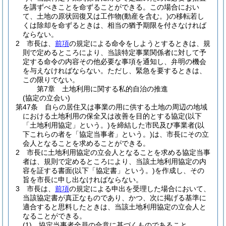
を講ずべきことを命ずることができる。
この場合におい
て、土地の原状回復又は工作物
(動産を含む。)
の移転若し
くは除却を命ずるときは、相当の猶予期限を付さなければ
ならない。
2
市長は、
前項
の規定による命令をしようとするときは、規
則で定めるところにより、当該特定事業関係者に対して予
定する命令の内容その他必要な事項を通知し、弁明の機会
を与えなければならない。
ただし、緊急を要するときは、
この限りでない。
第7章
土地利用に関する私的自治の推進
(協定の立会い)
第47条
自らの居住又は事業の用に供する土地の周辺の地域
における土地利用の保全又は改善を目的とする協定
(以下
「土地利用協定」という。)
を締結した市民及び事業者
(以
下これらの者を「協定当事者」という。)
は、市長にその立
会人となることを求めることができる。
2
市長に土地利用協定の立会人となることを求める協定当事
者は、規則で定めるところにより、当該土地利用協定の内
容を証する書面
(以下「協定書」という。)
を作成し、その
旨を市長に申し出なければならない。
3
市長は、
前項
の規定による申出を受理した場合において、
当該協定書が真正なものであり、かつ、次に掲げる基準に
適合すると思料したときは、当該土地利用協定の立会人と
なることができる。
(1)
協定当事者全員の合意に基づくものであること。