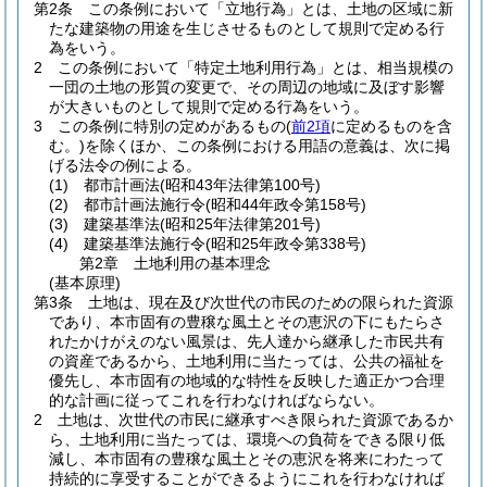
第2条
この条例において「立地行為」とは、土地の区域に新
たな建築物の用途を生じさせるものとして規則で定める行
為をいう。
2
この条例において「特定土地利用行為」とは、相当規模の
一団の土地の形質の変更で、その周辺の地域に及ぼす影響
が大きいものとして規則で定める行為をいう。
3
この条例に特別の定めがあるもの
(
前2項
に定めるものを含
む。)
を除くほか、この条例における用語の意義は、次に掲
げる法令の例による。
(1)
都市計画法
(昭和43年法律第100号)
(2)
都市計画法施行令
(昭和44年政令第158号)
(3)
建築基準法
(昭和25年法律第201号)
(4)
建築基準法施行令
(昭和25年政令第338号)
第2章
土地利用の基本理念
(基本原理)
第3条
土地は、現在及び次世代の市民のための限られた資源
であり、本市固有の豊穣な風土とその恵沢の下にもたらさ
れたかけがえのない風景は、先人達から継承した市民共有
の資産であるから、土地利用に当たっては、公共の福祉を
優先し、本市固有の地域的な特性を反映した適正かつ合理
的な計画に従ってこれを行わなければならない。
2
土地は、次世代の市民に継承すべき限られた資源であるか
ら、土地利用に当たっては、環境への負荷をできる限り低
減し、本市固有の豊穣な風土とその恵沢を将来にわたって
持続的に享受することができるようにこれを行わなければ