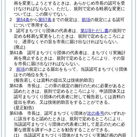
画を変更しようとするときは、あらかじめ市長の認可を受
けなければならない。
ただし、規則で定める軽易な変更に
ついては、この限りでない。
2
第54条
から
第57条
までの規定は、
前項
の規定による認可
について準用する。
3
認可まちづくり団体の代表者は、
第1項ただし書
の規則で
定める軽易な変更をしたときは、規則で定めるところによ
り、遅滞なくその旨を市長に届け出なければならない。
(廃止)
第61条
認可まちづくり団体の代表者は、まちづくり実施計
画を廃止するときは、規則で定めるところにより、その旨
を市長に届け出なければならない。
2
前項
の規定による届出をもって、当該認可まちづくり団体
はその地位を失う。
(報告若しくは資料の提出又は技術的助言)
第62条
市長は、この章の規定の施行のために必要があると
認めたときは、規則で定めるところにより、申請団体又は
認可まちづくり団体の代表者に対して報告若しくは資料の
提出を求め、又は技術的助言をすることができる。
(是正勧告)
第63条
市長は、認可まちづくり団体が
次の各号
のいずれか
に該当すると認めたときは、規則で定めるところにより、
当該認可まちづくり団体の代表者に対して是正のために必
要な措置を講ずべきことを勧告することができる。
(1)
当該認可まちづくり団体がまちづくり実施計画の内容