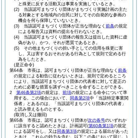
と殊更に反する活動又は事業を実施しているとき。
(2)
当該認可まちづくり団体がまちづくり実施計画の主た
る対象とする地域内の住民に対してその自発的な参画の
機会を何ら保障していないとき。
(3)
当該認可まちづくり団体が正当な理由なく
前条
の規定
による報告又は資料の提出を行わないとき。
(4)
当該認可まちづくり団体の報告又は提出した資料に虚
偽があり、かつ、それが悪質であるとき。
(5)
その他まちづくりの担い手としての信用を殊更に害
し、又は害するおそれがある行為として規則で定める行
為をしたとき。
(是正命令)
第64条
市長は、認可まちづくり団体が正当な理由なく
前条
の規定による勧告に従わないときは、規則で定めるところ
により、当該認可まちづくり団体の代表者に対して是正の
ために必要な措置を講ずべきことを命ずることができる。
2
第46条第2項
の規定は、
前項
の規定による命令について準
用する。
この場合において、
同条第2項
中「当該特定事業関
係者」とあるのは、「当該認可まちづくり団体の代表者」
と読み替えるものとする。
(取消し又は撤回)
第65条
市長は、認可まちづくり団体が
次の各号
のいずれか
に該当すると認めたときは、計画認可
(
第60条第1項
の規定
による認可をし、又は
同条第3項
の規定による届出があった
ときは、これらの効力を含む。以下この条において同じ。)