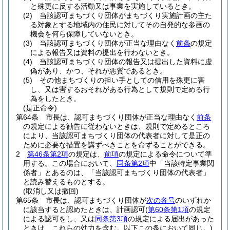
と殊更に反する活動又は事業を実施しているとき。
(2)
当該認可まちづくり団体がまちづくり実施計画の主た
る対象とする地域内の住民に対してその自発的な参画の
機会を何ら保障していないとき。
(3)
当該認可まちづくり団体が正当な理由なく
前条
の規定
による報告又は資料の提出を行わないとき。
(4)
当該認可まちづくり団体の報告又は提出した資料に虚
偽があり、かつ、それが悪質であるとき。
(5)
その他まちづくりの担い手としての信用を殊更に害
し、又は害するおそれがある行為として規則で定める行
為をしたとき。
(是正命令)
第64条
市長は、認可まちづくり団体が正当な理由なく
前条
の規定による勧告に従わないときは、規則で定めるところ
により、当該認可まちづくり団体の代表者に対して是正の
ために必要な措置を講ずべきことを命ずることができる。
2
第46条第2項
の規定は、
前項
の規定による命令について準
用する。
この場合において、
同条第2項
中「当該特定事業関
係者」とあるのは、「当該認可まちづくり団体の代表者」
と読み替えるものとする。
(取消し又は撤回)
第65条
市長は、認可まちづくり団体が
次の各号
のいずれか
に該当すると認めたときは、計画認可
(
第60条第1項
の規定
による認可をし、又は
同条第3項
の規定による届出があった
ときは、これらの効力を含む。以下この条において同じ。)