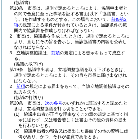
(協議書)
第18条
市長は、規則で定めるところにより、協議申出者と
の間で合意に至った事項を証する書面
(以下「協議書」とい
う。)
を作成するものとする。
この場合において、
前条第2
項
の規定による条件が付されているときは、当該条件の範
囲内で協議書を作成しなければならない。
2
市長は、協議書を作成したときは、規則で定めるところに
より、直ちにその旨を告示し、当該協議書の内容を公表し
なければならない。
3
立地調整協議は、
前項
の規定による告示をもって成立す
る。
(協議の取下げ)
第19条
協議申出者は、立地調整協議を取り下げるときは、
規則で定めるところにより、その旨を市長に届け出なけれ
ばならない。
2
前項
の規定による届出をもって、当該立地調整協議はその
効力を失う。
(協議の打切り)
第20条
市長は、
次の各号
のいずれかに該当すると認めたと
きは、立地調整協議を打ち切ることができる。
(1)
協議申出者が正当な理由なくこの章の規定に基づく指
示に従わず、又は報告若しくは書面その他の資料の提出
を行わないとき。
(2)
協議申出者の報告又は提出した書面その他の資料に虚
偽があり、かつ、それが悪質であるとき。