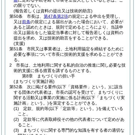
条
に定める手続を経て市長を立会人としているときは、こ
の限りでない。
(報告若しくは資料の提出又は技術的助言)
第50条
市長は、
第47条第2項
の規定による申出を受理し、
又は
前条
の規定による届出があった場合において、必要が
あると認めたときは、規則で定めるところにより、当該申
出又は届出をした協定当事者に対して報告若しくは資料の
提出を求め、又は技術的助言をすることができる。
(支援)
第51条
市民又は事業者は、土地利用協定を締結するために
必要な事項について市長に技術的支援を求めることができ
る。
2
市長は、土地利用に関する私的自治の推進に関し必要な技
術的支援に係る措置を講ずるものとする。
第8章
まちづくりの担い手
(まちづくり実施計画)
第52条
次に掲げる要件
(以下「資格要件」という。)
に該当
する団体の代表者は、市長の認可を受けて、まちづくりに
関する活動又は事業の実施に係る計画
(以下「まちづくり実
施計画」という。)
を策定することができる。
(1)
定款、規約等
(以下「定款等」という。)
を備えている
こと。
(2)
定款等に代表取締役その他の代表者について定めがあ
ること。
(3)
まちづくりに関する専門的な知識を有する者の適切な