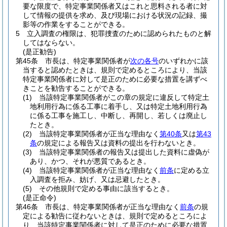
要な限度で、特定事業関係者又はこれと思料される者に対
して情報の提供を求め、及び現場における状況の記録、撮
影等の作業をすることができる。
5
立入調査の権限は、犯罪捜査のために認められたものと解
してはならない。
(是正勧告)
第45条
市長は、特定事業関係者が
次の各号
のいずれかに該
当すると認めたときは、規則で定めるところにより、当該
特定事業関係者に対して是正のために必要な措置を講ずべ
きことを勧告することができる。
(1)
当該特定事業関係者がこの章の規定に違反して特定土
地利用行為に係る工事に着手し、又は特定土地利用行為
に係る工事を施工し、中断し、再開し、若しくは廃止し
たとき。
(2)
当該特定事業関係者が正当な理由なく
第40条
又は
第43
条
の規定による報告又は資料の提出を行わないとき。
(3)
当該特定事業関係者の報告又は提出した資料に虚偽が
あり、かつ、それが悪質であるとき。
(4)
当該特定事業関係者が正当な理由なく
前条
に定める立
入調査を拒み、妨げ、又は忌避したとき。
(5)
その他規則で定める事由に該当するとき。
(是正命令)
第46条
市長は、特定事業関係者が正当な理由なく
前条
の規
定による勧告に従わないときは、規則で定めるところによ
り、当該特定事業関係者に対して是正のために必要な措置