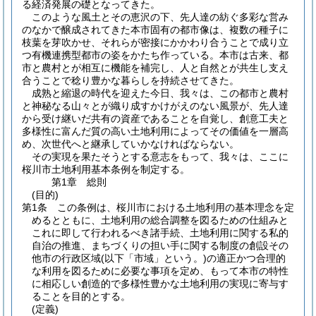
る経済発展の礎となってきた。
このような風土とその恵沢の下、先人達の紡ぐ多彩な営み
のなかで醸成されてきた本市固有の都市像は、複数の種子に
枝葉を芽吹かせ、それらが密接にかかわり合うことで成り立
つ有機連携型都市の姿をかたち作っている。本市は古来、都
市と農村とが相互に機能を補完し、人と自然とが共生し支え
合うことで稔り豊かな暮らしを持続させてきた。
成熟と縮退の時代を迎えた今日、我々は、この都市と農村
と神秘なる山々とが織り成すかけがえのない風景が、先人達
から受け継いだ共有の資産であることを自覚し、創意工夫と
多様性に富んだ質の高い土地利用によってその価値を一層高
め、次世代へと継承していかなければならない。
その実現を果たそうとする意志をもって、我々は、ここに
桜川市土地利用基本条例を制定する。
第1章
総則
(目的)
第1条
この条例は、桜川市における土地利用の基本理念を定
めるとともに、土地利用の総合調整を図るための仕組みと
これに即して行われるべき諸手続、土地利用に関する私的
自治の推進、まちづくりの担い手に関する制度の創設その
他市の行政区域
(以下「市域」という。)
の適正かつ合理的
な利用を図るために必要な事項を定め、もって本市の特性
に相応しい創造的で多様性豊かな土地利用の実現に寄与す
ることを目的とする。
(定義)