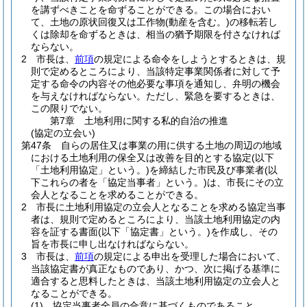
を講ずべきことを命ずることができる。
この場合におい
て、土地の原状回復又は工作物
(動産を含む。)
の移転若し
くは除却を命ずるときは、相当の猶予期限を付さなければ
ならない。
2
市長は、
前項
の規定による命令をしようとするときは、規
則で定めるところにより、当該特定事業関係者に対して予
定する命令の内容その他必要な事項を通知し、弁明の機会
を与えなければならない。
ただし、緊急を要するときは、
この限りでない。
第7章
土地利用に関する私的自治の推進
(協定の立会い)
第47条
自らの居住又は事業の用に供する土地の周辺の地域
における土地利用の保全又は改善を目的とする協定
(以下
「土地利用協定」という。)
を締結した市民及び事業者
(以
下これらの者を「協定当事者」という。)
は、市長にその立
会人となることを求めることができる。
2
市長に土地利用協定の立会人となることを求める協定当事
者は、規則で定めるところにより、当該土地利用協定の内
容を証する書面
(以下「協定書」という。)
を作成し、その
旨を市長に申し出なければならない。
3
市長は、
前項
の規定による申出を受理した場合において、
当該協定書が真正なものであり、かつ、次に掲げる基準に
適合すると思料したときは、当該土地利用協定の立会人と
なることができる。
(1)
協定当事者全員の合意に基づくものであること。