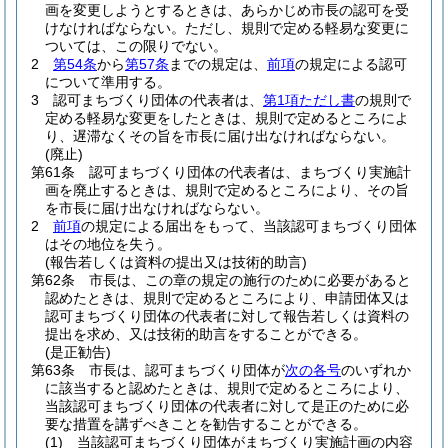
画を変更しようとするときは、あらかじめ市長の認可を受
けなければならない。
ただし、規則で定める軽易な変更に
ついては、この限りでない。
2
第54条
から
第57条
までの規定は、
前項
の規定による認可
について準用する。
3
認可まちづくり団体の代表者は、
第1項ただし書
の規則で
定める軽易な変更をしたときは、規則で定めるところによ
り、遅滞なくその旨を市長に届け出なければならない。
(廃止)
第61条
認可まちづくり団体の代表者は、まちづくり実施計
画を廃止するときは、規則で定めるところにより、その旨
を市長に届け出なければならない。
2
前項
の規定による届出をもって、当該認可まちづくり団体
はその地位を失う。
(報告若しくは資料の提出又は技術的助言)
第62条
市長は、この章の規定の施行のために必要があると
認めたときは、規則で定めるところにより、申請団体又は
認可まちづくり団体の代表者に対して報告若しくは資料の
提出を求め、又は技術的助言をすることができる。
(是正勧告)
第63条
市長は、認可まちづくり団体が
次の各号
のいずれか
に該当すると認めたときは、規則で定めるところにより、
当該認可まちづくり団体の代表者に対して是正のために必
要な措置を講ずべきことを勧告することができる。
(1)
当該認可まちづくり団体がまちづくり実施計画の内容