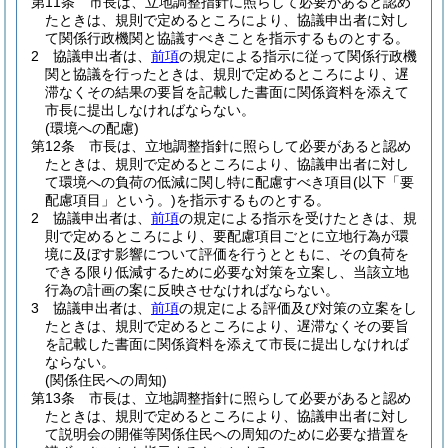
第11条
市長は、立地調整指針に照らして必要があると認め
たときは、規則で定めるところにより、協議申出者に対し
て関係行政機関と協議すべきことを指示するものとする。
2
協議申出者は、
前項
の規定による指示に従って関係行政機
関と協議を行ったときは、規則で定めるところにより、遅
滞なくその結果の要旨を記載した書面に関係資料を添えて
市長に提出しなければならない。
(環境への配慮)
第12条
市長は、立地調整指針に照らして必要があると認め
たときは、規則で定めるところにより、協議申出者に対し
て環境への負荷の低減に関し特に配慮すべき項目
(以下「要
配慮項目」という。)
を指示するものとする。
2
協議申出者は、
前項
の規定による指示を受けたときは、規
則で定めるところにより、要配慮項目ごとに立地行為が環
境に及ぼす影響について評価を行うとともに、その負荷を
できる限り低減するために必要な対策を立案し、当該立地
行為の計画の案に反映させなければならない。
3
協議申出者は、
前項
の規定による評価及び対策の立案をし
たときは、規則で定めるところにより、遅滞なくその要旨
を記載した書面に関係資料を添えて市長に提出しなければ
ならない。
(関係住民への周知)
第13条
市長は、立地調整指針に照らして必要があると認め
たときは、規則で定めるところにより、協議申出者に対し
て説明会の開催等関係住民への周知のために必要な措置を