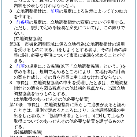
ころにより、直ちにその旨を告示し、当該立地調整指針の
内容を公表しなければならない。
8
立地調整指針は、
前項
の規定による告示によってその効力
を生ずる。
9
前各項
の規定は、立地調整指針の変更について準用する。
ただし、規則で定める軽易な変更については、この限りで
ない。
(立地調整協議)
第9条
市街化調整区域に係る立地行為
(立地調整指針の適用
を受けるものに限る。)
をしようとする者は、その計画の調
整に関し必要な事項について市長に協議を求めることがで
きる。
2
前項
の規定による協議
(以下「立地調整協議」という。)
を
求める者は、規則で定めるところにより、立地行為の計画
の案を作成し、その旨を市長に申し出なければならない。
3
市長は、立地調整協議の申出を受理したときは、立地調整
指針との適合を図る観点その他技術的観点から、当該立地
調整協議を行うものとする。
(土地取得のあっせんその他必要な措置)
第10条
市長は、立地調整指針に照らして必要があると認め
たときは、規則で定めるところにより、立地調整協議の申
出をした者
(以下「協議申出者」という。)
に対して土地の
取得についてのあっせんその他必要な措置を講ずるものと
する。
(関係機関協議)