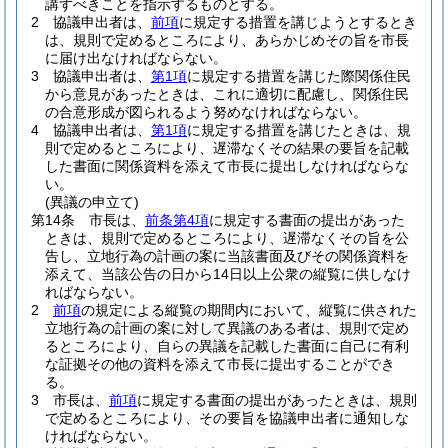
講ずべきことを指示するものとする。
2
協議申出者は、
前項
に規定する措置を講じようとするとき
は、規則で定めるところにより、あらかじめその旨を市長
に届け出なければならない。
3
協議申出者は、
第1項
に規定する措置を講じた際関係住民
から意見があったときは、これに適切に配慮し、関係住民
の合意形成が図られるよう努めなければならない。
4
協議申出者は、
第1項
に規定する措置を講じたときは、規
則で定めるところにより、遅滞なくその結果の要旨を記載
した書面に関係資料を添えて市長に提出しなければならな
い。
(異議の申立て)
第14条
市長は、
前条第4項
に規定する書面の提出があった
ときは、規則で定めるところにより、遅滞なくその旨を公
告し、立地行為の計画の案に当該書面及びその関係資料を
添えて、当該公告の日から14日以上公衆の縦覧に供しなけ
ればならない。
2
前項
の規定による縦覧の期間内において、縦覧に供された
立地行為の計画の案に対して異議のある者は、規則で定め
るところにより、自らの異議を記載した書面に自己に有利
な証拠その他の資料を添えて市長に提出することができ
る。
3
市長は、
前項
に規定する書面の提出があったときは、規則
で定めるところにより、その要旨を協議申出者に通知しな
ければならない。