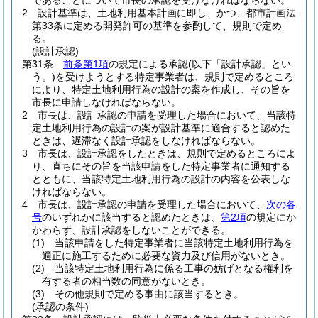
であることについて市長の承認を受けなければならない。
2
設計基準は、土地利用基本計画に即し、かつ、都市計画法
第33条に定める開発許可の基準を参酌して、規則で定め
る。
(設計承認)
第31条
前条第1項
の規定による承認
(以下「設計承認」とい
う。)
を受けようとする特定事業者は、規則で定めるところ
により、特定土地利用行為の設計の案を作成し、その旨を
市長に申請しなければならない。
2
市長は、設計承認の申請を受理した場合において、当該特
定土地利用行為の設計の案が設計基準に適合すると認めた
ときは、遅滞なく設計承認をしなければならない。
3
市長は、設計承認をしたときは、規則で定めるところによ
り、直ちにその旨を当該申請をした特定事業者に通知する
とともに、当該特定土地利用行為の設計の内容を公表しな
ければならない。
4
市長は、設計承認の申請を受理した場合において、
次の各
号
のいずれかに該当すると認めたときは、
第2項
の規定にか
かわらず、設計承認をしないことができる。
(1)
当該申請をした特定事業者に当該特定土地利用行為を
適正に施工するために必要な資力及び信用がないとき。
(2)
当該特定土地利用行為に係る工事の妨げとなる権利を
有する者の相当数の同意がないとき。
(3)
その他規則で定める事由に該当するとき。
(承認の条件)