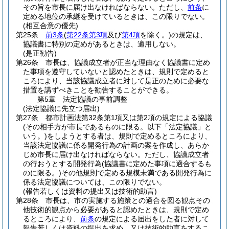
その旨を市長に届け出なければならない。
ただし、
前条
に
定める地位の承継を受けているときは、この限りでない。
(相互合意の優先)
第25条
前3条
(
第22条第3項
及び
第4項
を除く。)
の規定は、
協議書に特別の定めがあるときは、適用しない。
(是正勧告)
第26条
市長は、協議成立者が正当な理由なく協議書に定め
た事項を遵守していないと認めたときは、規則で定めると
ころにより、当該協議成立者に対して是正のために必要な
措置を講ずべきことを勧告することができる。
第5章
法定協議の事前調整
(法定協議に先立つ届出)
第27条
都市計画法第32条第1項又は第2項の規定による協議
(その相手方が市長であるものに限る。以下「法定協議」と
いう。)
をしようとする者は、規則で定めるところにより、
当該法定協議に係る開発行為の計画の案を作成し、あらか
じめ市長に届け出なければならない。
ただし、協議成立者
の行おうとする開発行為
(協議書に定めた事項に適合するも
のに限る。)
その他規則で定める規模未満である開発行為に
係る法定協議については、この限りでない。
(報告若しくは資料の提出又は技術的助言)
第28条
市長は、市の実施する施策との適合を図る観点その
他技術的観点から必要があると認めたときは、規則で定め
るところにより、
前条
の規定による届出をした者に対して
報告若しくは資料の提出を求め、又は技術的助言をするこ