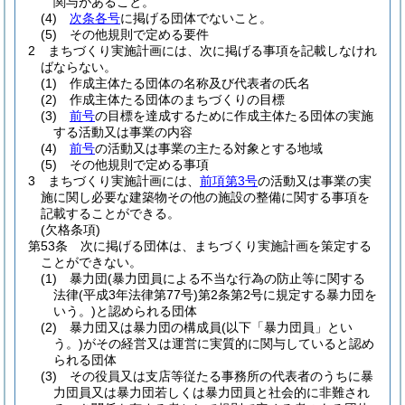
関与があること。
(4)
次条各号
に掲げる団体でないこと。
(5)
その他規則で定める要件
2
まちづくり実施計画には、次に掲げる事項を記載しなけれ
ばならない。
(1)
作成主体たる団体の名称及び代表者の氏名
(2)
作成主体たる団体のまちづくりの目標
(3)
前号
の目標を達成するために作成主体たる団体の実施
する活動又は事業の内容
(4)
前号
の活動又は事業の主たる対象とする地域
(5)
その他規則で定める事項
3
まちづくり実施計画には、
前項第3号
の活動又は事業の実
施に関し必要な建築物その他の施設の整備に関する事項を
記載することができる。
(欠格条項)
第53条
次に掲げる団体は、まちづくり実施計画を策定する
ことができない。
(1)
暴力団
(暴力団員による不当な行為の防止等に関する
法律
(平成3年法律第77号)
第2条第2号に規定する暴力団を
いう。)
と認められる団体
(2)
暴力団又は暴力団の構成員
(以下「暴力団員」とい
う。)
がその経営又は運営に実質的に関与していると認め
られる団体
(3)
その役員又は支店等従たる事務所の代表者のうちに暴
力団員又は暴力団若しくは暴力団員と社会的に非難され