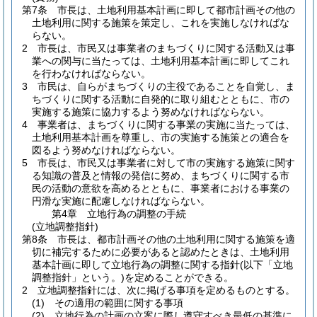
第7条
市長は、土地利用基本計画に即して都市計画その他の
土地利用に関する施策を策定し、これを実施しなければな
らない。
2
市長は、市民又は事業者のまちづくりに関する活動又は事
業への関与に当たっては、土地利用基本計画に即してこれ
を行わなければならない。
3
市民は、自らがまちづくりの主役であることを自覚し、ま
ちづくりに関する活動に自発的に取り組むとともに、市の
実施する施策に協力するよう努めなければならない。
4
事業者は、まちづくりに関する事業の実施に当たっては、
土地利用基本計画を尊重し、市の実施する施策との適合を
図るよう努めなければならない。
5
市長は、市民又は事業者に対して市の実施する施策に関す
る知識の普及と情報の発信に努め、まちづくりに関する市
民の活動の意欲を高めるとともに、事業者における事業の
円滑な実施に配慮しなければならない。
第4章
立地行為の調整の手続
(立地調整指針)
第8条
市長は、都市計画その他の土地利用に関する施策を適
切に補完するために必要があると認めたときは、土地利用
基本計画に即して立地行為の調整に関する指針
(以下「立地
調整指針」という。)
を定めることができる。
2
立地調整指針には、次に掲げる事項を定めるものとする。
(1)
その適用の範囲に関する事項
(2)
立地行為の計画の立案に際し遵守すべき最低の基準に