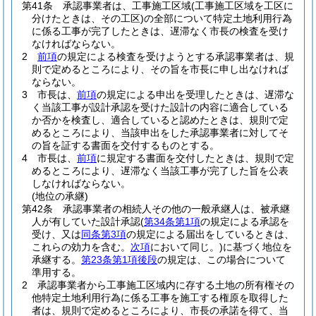
第41条
承認事業者は、工事施工区域
(工事施工区域を工区に
分けたときは、その工区)
の全部について特定土地利用行為
に係る工事が完了したときは、遅滞なく市長の検査を受け
なければならない。
2
前項
の規定による検査を受けようとする承認事業者は、規
則で定めるところにより、その旨を市長に申し出なければ
ならない。
3
市長は、
前項
の規定による申出を受理したときは、遅滞な
く当該工事が設計承認を受けた設計の内容に適合している
か否かを検査し、適合していると認めたときは、規則で定
めるところにより、当該申出をした承認事業者に対してそ
の旨を証する書面を交付するものとする。
4
市長は、
前項
に規定する書面を交付したときは、規則で定
めるところにより、遅滞なく当該工事が完了した旨を公表
しなければならない。
(地位の承継)
第42条
承認事業者の相続人その他の一般承継人は、被承継
人が有していた設計承認
(
第34条第1項
の規定による承認を
受け、又は
同条第3項
の規定による届出をしているときは、
これらの効力を含む。
次項
において同じ。)
に基づく地位を
承継する。
第23条第1項後段
の規定は、この場合について
準用する。
2
承認事業者から工事施工区域内に存する土地の所有権その
他特定土地利用行為に係る工事を施工する権原を取得した
者は、規則で定めるところにより、市長の承諾を得て、当