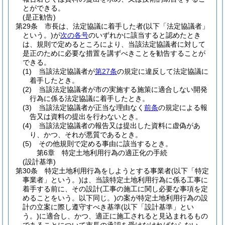
とができる。
(是正勧告)
第29条
市長は、法定協議に着手した者
(以下「法定協議者」
という。)
が
次の各号
のいずれかに該当すると認めたとき
は、規則で定めるところにより、当該法定協議者に対して
是正のために必要な措置を講ずべきことを勧告することが
できる。
(1)
当該法定協議者が
第27条
の規定に違反して法定協議に
着手したとき。
(2)
当該法定協議者が市の実施する施策に適合しない開発
行為に係る法定協議に着手したとき。
(3)
当該法定協議者が正当な理由なく
前条
の規定による報
告又は資料の提出を行わないとき。
(4)
当該法定協議者の報告又は提出した資料に虚偽があ
り、かつ、それが悪質であるとき。
(5)
その他規則で定める事由に該当するとき。
第6章
特定土地利用行為の適正化の手続
(設計基準)
第30条
特定土地利用行為をしようとする事業者
(以下「特定
事業者」という。)
は、当該特定土地利用行為に係る工事に
着手する前に、その設計
(工事の施工に関し必要な事項を定
めることをいう。以下同じ。)
の案が特定土地利用行為の設
計の立案に際し遵守すべき基準
(以下「設計基準」とい
う。)
に適合し、かつ、適正に施工されると見込まれるもの