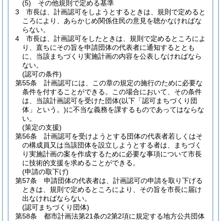
(5)
その他規則で定める基準
3
市長は、計画認可をしようとするときは、規則で定めると
ころにより、あらかじめ関係住民の意見を聴かなければな
らない。
4
市長は、計画認可をしたときは、規則で定めるところによ
り、直ちにその旨を申請団体の代表者に通知するととも
に、当該まちづくり実施計画の内容を公表しなければなら
ない。
(認可の条件)
第55条
計画認可には、この章の規定の施行のために必要な
条件を付することができる。
この場合において、その条件
は、当該計画認可を受けた団体
(以下「認可まちづくり団
体」という。)
に不当な義務を課するものであってはならな
い。
(策定の支援)
第56条
計画認可を受けようとする団体の代表者若しくはそ
の構成員又は当該団体を設立しようとする者は、まちづく
り実施計画の案を作成するために必要な事項について市長
に技術的支援を求めることができる。
(申請の取下げ)
第57条
申請団体の代表者は、計画認可の申請を取り下げる
ときは、規則で定めるところにより、その旨を市長に届け
出なければならない。
(認可まちづくり団体)
第58条
都市計画法第21条の2第2項に規定する地方公共団体