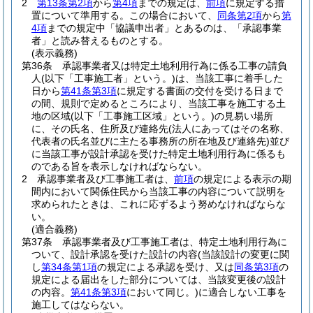
2
第13条第2項
から
第4項
までの規定は、
前項
に規定する措
置について準用する。
この場合において、
同条第2項
から
第
4項
までの規定中「協議申出者」とあるのは、「承認事業
者」と読み替えるものとする。
(表示義務)
第36条
承認事業者又は特定土地利用行為に係る工事の請負
人
(以下「工事施工者」という。)
は、当該工事に着手した
日から
第41条第3項
に規定する書面の交付を受ける日まで
の間、規則で定めるところにより、当該工事を施工する土
地の区域
(以下「工事施工区域」という。)
の見易い場所
に、その氏名、住所及び連絡先
(法人にあってはその名称、
代表者の氏名並びに主たる事務所の所在地及び連絡先)
並び
に当該工事が設計承認を受けた特定土地利用行為に係るも
のである旨を表示しなければならない。
2
承認事業者及び工事施工者は、
前項
の規定による表示の期
間内において関係住民から当該工事の内容について説明を
求められたときは、これに応ずるよう努めなければならな
い。
(適合義務)
第37条
承認事業者及び工事施工者は、特定土地利用行為に
ついて、設計承認を受けた設計の内容
(当該設計の変更に関
し
第34条第1項
の規定による承認を受け、又は
同条第3項
の
規定による届出をした部分については、当該変更後の設計
の内容。
第41条第3項
において同じ。)
に適合しない工事を
施工してはならない。