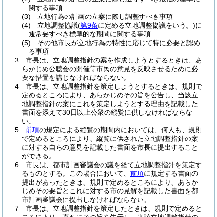
関する事項
(3)
立地行為の計画の立案に際し調整すべき事項
(4)
立地調整協議
(
第9条
に定める立地調整協議をいう。)
に
通常要すべき標準的な期間に関する事項
(5)
その他市長が立地行為の特性に応じて特に必要と認め
る事項
3
市長は、立地調整指針の案を作成しようとするときは、あ
らかじめ公聴会の開催等市民の意見を反映させるために必
要な措置を講じなければならない。
4
市長は、立地調整指針を策定しようとするときは、規則で
定めるところにより、あらかじめその旨を公告し、当該立
地調整指針の案にこれを策定しようとする理由を記載した
書面を添えて30日以上公衆の縦覧に供しなければならな
い。
5
前項
の規定による縦覧の期間内においては、何人も、規則
で定めるところにより、縦覧に供された立地調整指針の案
に対する自らの意見を記載した書面を市長に提出すること
ができる。
6
市長は、都市計画審議会の議を経て立地調整指針を策定す
るものとする。
この場合において、
前項
に規定する書面の
提出があったときは、規則で定めるところにより、あらか
じめその要旨とこれに対する市の見解を記載した書面を都
市計画審議会に提出しなければならない。
7
市長は、立地調整指針を策定したときは、規則で定めると