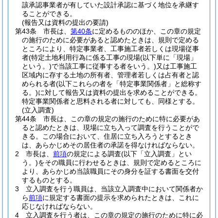
該承認事業者が有していた設計承認に基づく地位を承継す
ることができる。
(報告又は資料の提出の要請)
第43条
市長は、
第40条
に定めるもののほか、この章の規定
の施行のために必要があると認めたときは、規則で定める
ところにより、特定事業者、工事施工者若しくは現場従事
者
(特定土地利用行為に係る工事の現場
(以下単に「現場」
という。)
で当該工事に従事する者をいう。)
又は工事施工
区域内に存する土地の所有者、管理者若しくは占有者と認
められる者
(以下これらの者を「特定事業関係者」と総称す
る。)
に対して報告又は資料の提出を求めることができる。
特定事業関係者と思料される者に対しても、同様とする。
(立入調査)
第44条
市長は、この章の規定の施行のために特に必要があ
ると認めたときは、現場に立ち入って調査を行うことがで
きる。
この場合において、住居に立ち入ろうとするとき
は、あらかじめその居住者の承諾を得なければならない。
2
市長は、
前項
の規定による調査
(以下「立入調査」とい
う。)
をその職員に行わせるときは、規則で定めるところに
より、あらかじめ当該職員にその身分を証する書面を交付
するものとする。
3
立入調査を行う職員は、当該立入調査中において関係者か
ら
前項
に規定する書面の提示を求められたときは、これに
応じなければならない。
4
立入調査を行う者は、この章の規定の施行のために特に必