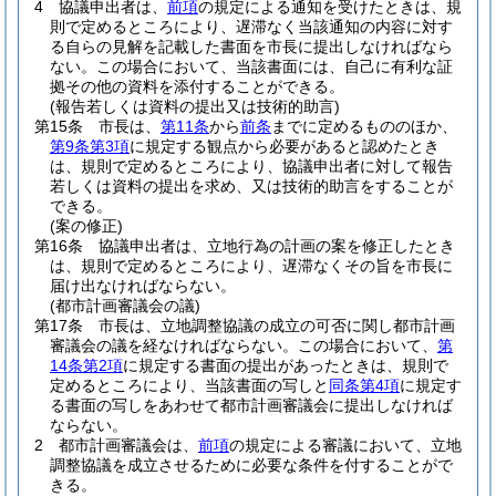
4
協議申出者は、
前項
の規定による通知を受けたときは、規
則で定めるところにより、遅滞なく当該通知の内容に対す
る自らの見解を記載した書面を市長に提出しなければなら
ない。
この場合において、当該書面には、自己に有利な証
拠その他の資料を添付することができる。
(報告若しくは資料の提出又は技術的助言)
第15条
市長は、
第11条
から
前条
までに定めるもののほか、
第9条第3項
に規定する観点から必要があると認めたとき
は、規則で定めるところにより、協議申出者に対して報告
若しくは資料の提出を求め、又は技術的助言をすることが
できる。
(案の修正)
第16条
協議申出者は、立地行為の計画の案を修正したとき
は、規則で定めるところにより、遅滞なくその旨を市長に
届け出なければならない。
(都市計画審議会の議)
第17条
市長は、立地調整協議の成立の可否に関し都市計画
審議会の議を経なければならない。
この場合において、
第
14条第2項
に規定する書面の提出があったときは、規則で
定めるところにより、当該書面の写しと
同条第4項
に規定す
る書面の写しをあわせて都市計画審議会に提出しなければ
ならない。
2
都市計画審議会は、
前項
の規定による審議において、立地
調整協議を成立させるために必要な条件を付することがで
きる。