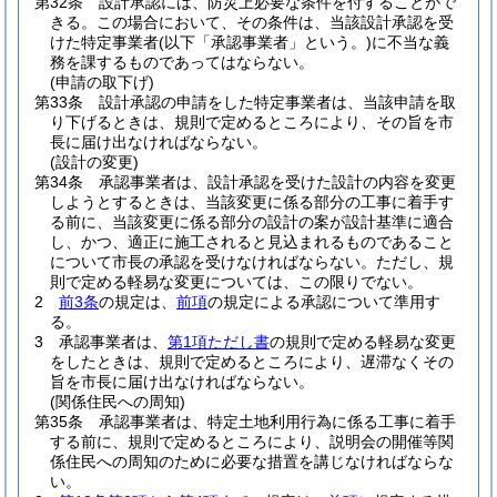
第32条
設計承認には、防災上必要な条件を付することがで
きる。
この場合において、その条件は、当該設計承認を受
けた特定事業者
(以下「承認事業者」という。)
に不当な義
務を課するものであってはならない。
(申請の取下げ)
第33条
設計承認の申請をした特定事業者は、当該申請を取
り下げるときは、規則で定めるところにより、その旨を市
長に届け出なければならない。
(設計の変更)
第34条
承認事業者は、設計承認を受けた設計の内容を変更
しようとするときは、当該変更に係る部分の工事に着手す
る前に、当該変更に係る部分の設計の案が設計基準に適合
し、かつ、適正に施工されると見込まれるものであること
について市長の承認を受けなければならない。
ただし、規
則で定める軽易な変更については、この限りでない。
2
前3条
の規定は、
前項
の規定による承認について準用す
る。
3
承認事業者は、
第1項ただし書
の規則で定める軽易な変更
をしたときは、規則で定めるところにより、遅滞なくその
旨を市長に届け出なければならない。
(関係住民への周知)
第35条
承認事業者は、特定土地利用行為に係る工事に着手
する前に、規則で定めるところにより、説明会の開催等関
係住民への周知のために必要な措置を講じなければならな
い。