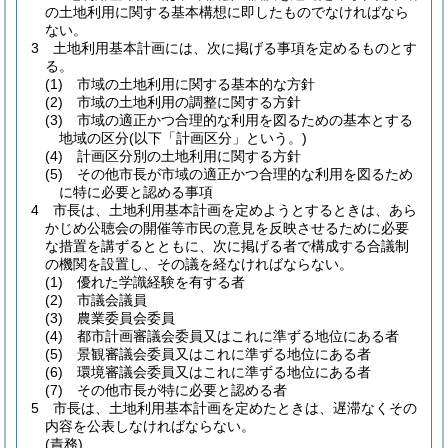
の土地利用に関する基本構想に即したものでなければなら
ない。
3
土地利用基本計画には、次に掲げる事項を定めるものとす
る。
(1)
市域の土地利用に関する基本的な方針
(2)
市域の土地利用の調整に関する方針
(3)
市域の適正かつ合理的な利用を図るための基本とする
地域の区分
(以下「計画区分」という。)
(4)
計画区分別の土地利用に関する方針
(5)
その他市長が市域の適正かつ合理的な利用を図るため
に特に必要と認める事項
4
市長は、土地利用基本計画を定めようとするときは、あら
かじめ公聴会の開催等市民の意見を反映させるために必要
な措置を講ずるとともに、次に掲げる者で構成する合議制
の機関を設置し、その議を経なければならない。
(1)
優れた学識経験を有する者
(2)
市議会議員
(3)
農業委員会委員
(4)
都市計画審議会委員又はこれに準ずる地位にある者
(5)
景観審議会委員又はこれに準ずる地位にある者
(6)
環境審議会委員又はこれに準ずる地位にある者
(7)
その他市長が特に必要と認める者
5
市長は、土地利用基本計画を定めたときは、遅滞なくその
内容を公表しなければならない。
(責務)