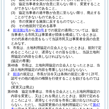
(2)
協定当事者全員が合意に至らない限り、変更すること
ができないものであること。
(3)
協定当事者の過半数が合意に至らない限り、廃止する
ことができないものであること。
(4)
市の実施する施策に反するものでないこと。
(5)
その他規則で定める基準
4
前項第1号
から
第3号
までの規定の適用については、協定
当事者たる市民又は事業者が団体を構成しているときは、
その代表者の合意をもって当該市民又は事業者全員の合意
とみなす。
5
市長は、土地利用協定の立会人となったときは、規則で定
めるところにより、遅滞なくその旨を公告し、当該土地利
用協定の内容を公表しなければならない。
(協定の尊重)
第48条
市長は、土地利用協定の立会人となったときは、当
該土地利用協定の内容を尊重しなければならない。
2
前項
の規定は、市長が法令又は条例の規定に基づく許可、
認可その他の処分の権限を行使することを妨げるものでは
ない。
(変更又は廃止)
第49条
協定当事者は、市長を立会人とした土地利用協定の
内容を変更し、又はこれを廃止したときは、規則で定める
ところにより、遅滞なくその旨を市長に届け出なければな
らない。
ただし、当該変更後の土地利用協定について
第47