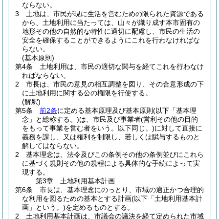
ならない。
3
土地は、市民が現に生活を営むための限られた資源である
から、土地利用に当たっては、山々が織り成す本市固有の
地形その他の自然的な特性に適切に配慮し、市民の生活の
安全を確保することができるようにこれを行わなければな
らない。
(基本原則)
第4条
土地利用は、市民の適切な関与を経てこれを行わなけ
ればならない。
2
市長は、市民の意見の相互調整を図り、その合意形成の下
に土地利用に関する公の権限を行使する。
(解釈)
第5条
前2条
に定める基本原理及び基本原則
(以下「基本理
念」と総称する。)
は、市民及び事業者
(営利その他の目的
をもって事業を営む者をいう。以下同じ。)
に対して直接に
義務を課し、又は権利を制限し、若しくは賦与するものと
解してはならない。
2
基本理念は、法令及びこの条例その他の条例並びにこれら
に基づく規則その他の規程による具体的な手続によって実
現する。
第3章
土地利用基本計画
第6条
市長は、基本理念にのっとり、市域の適正かつ合理的
な利用を図るための基本とする計画
(以下「土地利用基本計
画」という。)
を定めるものとする。
2
土地利用基本計画は、市議会の議決を経て定められた市域