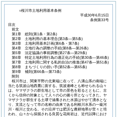
○桜川市土地利用基本条例
平成30年6月15日
条例第33号
目次
前文
第1章
総則
(第1条・第2条)
第2章
土地利用の基本理念
(第3条―第5条)
第3章
土地利用基本計画
(第6条・第7条)
第4章
立地行為の調整の手続
(第8条―第26条)
第5章
法定協議の事前調整
(第27条―第29条)
第6章
特定土地利用行為の適正化の手続
(第30条―第46条)
第7章
土地利用に関する私的自治の推進
(第47条―第51条)
第8章
まちづくりの担い手
(第52条―第65条)
第9章
補則
(第66条―第73条)
附則
桜川市は、関東平野の北東端に在って、八溝山系の南端に
当たる筑波山地西麓に面する。筑波連峰とも称せられる山々
は、ヤマザクラの群生地として市の景色を彩るとともに、古
くから信仰の対象として人々の心の拠り所となってきた。ヤ
マザクラが群生する土壌で涵養された水源はやがて湧水とな
り、支流となって市の名称の由来である利根川水系の一級河
川・桜川と交わる。その沿岸では肥沃な農耕地帯が営々と培
われ、山々から採掘される良質な花崗岩は、近代以降におけ