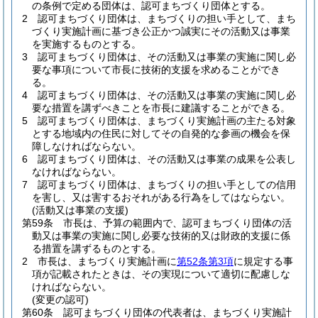
の条例で定める団体は、認可まちづくり団体とする。
2
認可まちづくり団体は、まちづくりの担い手として、まち
づくり実施計画に基づき公正かつ誠実にその活動又は事業
を実施するものとする。
3
認可まちづくり団体は、その活動又は事業の実施に関し必
要な事項について市長に技術的支援を求めることができ
る。
4
認可まちづくり団体は、その活動又は事業の実施に関し必
要な措置を講ずべきことを市長に建議することができる。
5
認可まちづくり団体は、まちづくり実施計画の主たる対象
とする地域内の住民に対してその自発的な参画の機会を保
障しなければならない。
6
認可まちづくり団体は、その活動又は事業の成果を公表し
なければならない。
7
認可まちづくり団体は、まちづくりの担い手としての信用
を害し、又は害するおそれがある行為をしてはならない。
(活動又は事業の支援)
第59条
市長は、予算の範囲内で、認可まちづくり団体の活
動又は事業の実施に関し必要な技術的又は財政的支援に係
る措置を講ずるものとする。
2
市長は、まちづくり実施計画に
第52条第3項
に規定する事
項が記載されたときは、その実現について適切に配慮しな
ければならない。
(変更の認可)
第60条
認可まちづくり団体の代表者は、まちづくり実施計