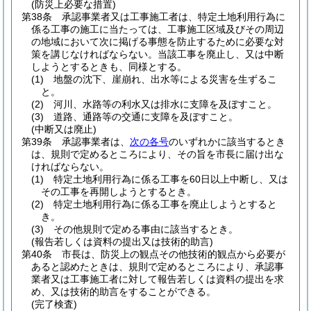
(防災上必要な措置)
第38条
承認事業者又は工事施工者は、特定土地利用行為に
係る工事の施工に当たっては、工事施工区域及びその周辺
の地域において次に掲げる事態を防止するために必要な対
策を講じなければならない。
当該工事を廃止し、又は中断
しようとするときも、同様とする。
(1)
地盤の沈下、崖崩れ、出水等による災害を生ずるこ
と。
(2)
河川、水路等の利水又は排水に支障を及ぼすこと。
(3)
道路、通路等の交通に支障を及ぼすこと。
(中断又は廃止)
第39条
承認事業者は、
次の各号
のいずれかに該当するとき
は、規則で定めるところにより、その旨を市長に届け出な
ければならない。
(1)
特定土地利用行為に係る工事を60日以上中断し、又は
その工事を再開しようとするとき。
(2)
特定土地利用行為に係る工事を廃止しようとすると
き。
(3)
その他規則で定める事由に該当するとき。
(報告若しくは資料の提出又は技術的助言)
第40条
市長は、防災上の観点その他技術的観点から必要が
あると認めたときは、規則で定めるところにより、承認事
業者又は工事施工者に対して報告若しくは資料の提出を求
め、又は技術的助言をすることができる。
(完了検査)