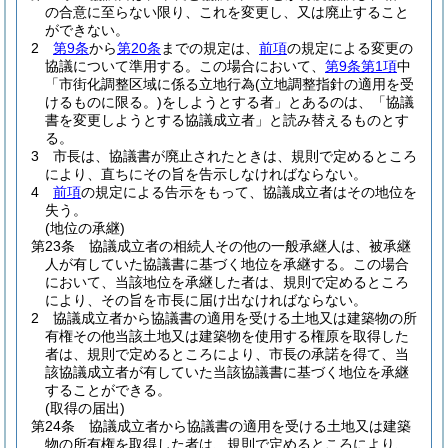
の合意に至らない限り、これを変更し、又は廃止すること
ができない。
2
第9条
から
第20条
までの規定は、
前項
の規定による変更の
協議について準用する。
この場合において、
第9条第1項
中
「市街化調整区域に係る立地行為
(立地調整指針の適用を受
けるものに限る。)
をしようとする者」とあるのは、「協議
書を変更しようとする協議成立者」と読み替えるものとす
る。
3
市長は、協議書が廃止されたときは、規則で定めるところ
により、直ちにその旨を告示しなければならない。
4
前項
の規定による告示をもって、協議成立者はその地位を
失う。
(地位の承継)
第23条
協議成立者の相続人その他の一般承継人は、被承継
人が有していた協議書に基づく地位を承継する。
この場合
において、当該地位を承継した者は、規則で定めるところ
により、その旨を市長に届け出なければならない。
2
協議成立者から協議書の適用を受ける土地又は建築物の所
有権その他当該土地又は建築物を使用する権原を取得した
者は、規則で定めるところにより、市長の承諾を得て、当
該協議成立者が有していた当該協議書に基づく地位を承継
することができる。
(取得の届出)
第24条
協議成立者から協議書の適用を受ける土地又は建築
物の所有権を取得した者は、規則で定めるところにより、