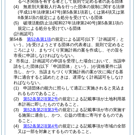
るべき関係を有する者として規則で定める者のある団体
(4)
無差別大量殺人行為を行った団体の規制に関する法律
(平成11年法律第147号)
第5条第1項若しくは第4項又は第
8条第1項の規定による処分を受けている団体
(5)
破壊活動防止法
(昭和27年法律第240号)
第5条第1項の
規定による処分を受けている団体
(計画認可)
第54条
第52条第1項
の規定による認可
(以下「計画認可」と
いう。)
を受けようとする団体の代表者は、規則で定めると
ころにより、まちづくり実施計画の案を作成し、その旨を
市長に申請しなければならない。
2
市長は、計画認可の申請を受理した場合において、当該申
請をした団体
(以下「申請団体」という。)
が資格要件に該
当し、かつ、当該まちづくり実施計画の案が次に掲げる基
準に適合すると認めたときは、遅滞なく計画認可をしなけ
ればならない。
(1)
申請団体の能力に照らして適正に実施されると見込ま
れるものであること。
(2)
第52条第2項第2号
の規定による記載事項が土地利用基
本計画に即したものであること。
(3)
第52条第2項第3号
の規定による記載事項が市の実施す
る施策に適合し、かつ、公益の増進に寄与するものであ
ること。
(4)
第52条第2項第4号
の規定による記載事項が市域の全部
又は一部を対象とするものであること。