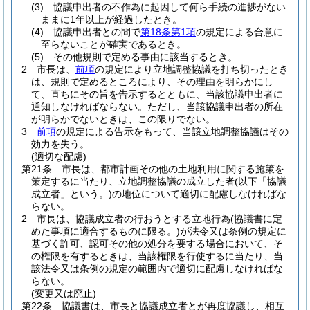
(3)
協議申出者の不作為に起因して何ら手続の進捗がない
ままに1年以上が経過したとき。
(4)
協議申出者との間で
第18条第1項
の規定による合意に
至らないことが確実であるとき。
(5)
その他規則で定める事由に該当するとき。
2
市長は、
前項
の規定により立地調整協議を打ち切ったとき
は、規則で定めるところにより、その理由を明らかにし
て、直ちにその旨を告示するとともに、当該協議申出者に
通知しなければならない。
ただし、当該協議申出者の所在
が明らかでないときは、この限りでない。
3
前項
の規定による告示をもって、当該立地調整協議はその
効力を失う。
(適切な配慮)
第21条
市長は、都市計画その他の土地利用に関する施策を
策定するに当たり、立地調整協議の成立した者
(以下「協議
成立者」という。)
の地位について適切に配慮しなければな
らない。
2
市長は、協議成立者の行おうとする立地行為
(協議書に定
めた事項に適合するものに限る。)
が法令又は条例の規定に
基づく許可、認可その他の処分を要する場合において、そ
の権限を有するときは、当該権限を行使するに当たり、当
該法令又は条例の規定の範囲内で適切に配慮しなければな
らない。
(変更又は廃止)
第22条
協議書は、市長と協議成立者とが再度協議し、相互