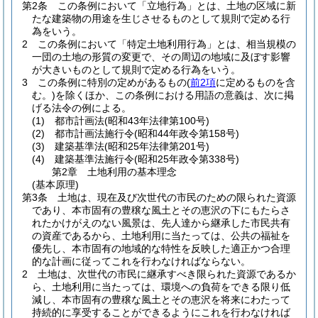
第2条
この条例において「立地行為」とは、土地の区域に新
たな建築物の用途を生じさせるものとして規則で定める行
為をいう。
2
この条例において「特定土地利用行為」とは、相当規模の
一団の土地の形質の変更で、その周辺の地域に及ぼす影響
が大きいものとして規則で定める行為をいう。
3
この条例に特別の定めがあるもの
(
前2項
に定めるものを含
む。)
を除くほか、この条例における用語の意義は、次に掲
げる法令の例による。
(1)
都市計画法
(昭和43年法律第100号)
(2)
都市計画法施行令
(昭和44年政令第158号)
(3)
建築基準法
(昭和25年法律第201号)
(4)
建築基準法施行令
(昭和25年政令第338号)
第2章
土地利用の基本理念
(基本原理)
第3条
土地は、現在及び次世代の市民のための限られた資源
であり、本市固有の豊穣な風土とその恵沢の下にもたらさ
れたかけがえのない風景は、先人達から継承した市民共有
の資産であるから、土地利用に当たっては、公共の福祉を
優先し、本市固有の地域的な特性を反映した適正かつ合理
的な計画に従ってこれを行わなければならない。
2
土地は、次世代の市民に継承すべき限られた資源であるか
ら、土地利用に当たっては、環境への負荷をできる限り低
減し、本市固有の豊穣な風土とその恵沢を将来にわたって
持続的に享受することができるようにこれを行わなければ