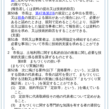
条
に定める手続を経て市長を立会人としているときは、こ
の限りでない。
(報告若しくは資料の提出又は技術的助言)
第50条
市長は、
第47条第2項
の規定による申出を受理し、
又は
前条
の規定による届出があった場合において、必要が
あると認めたときは、規則で定めるところにより、当該申
出又は届出をした協定当事者に対して報告若しくは資料の
提出を求め、又は技術的助言をすることができる。
(支援)
第51条
市民又は事業者は、土地利用協定を締結するために
必要な事項について市長に技術的支援を求めることができ
る。
2
市長は、土地利用に関する私的自治の推進に関し必要な技
術的支援に係る措置を講ずるものとする。
第8章
まちづくりの担い手
(まちづくり実施計画)
第52条
次に掲げる要件
(以下「資格要件」という。)
に該当
する団体の代表者は、市長の認可を受けて、まちづくりに
関する活動又は事業の実施に係る計画
(以下「まちづくり実
施計画」という。)
を策定することができる。
(1)
定款、規約等
(以下「定款等」という。)
を備えている
こと。
(2)
定款等に代表取締役その他の代表者について定めがあ
ること。
(3)
まちづくりに関する専門的な知識を有する者の適切な