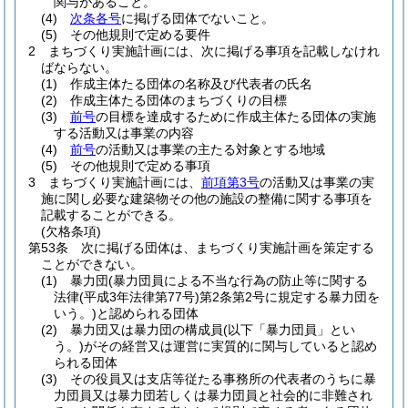
関与があること。
(4)
次条各号
に掲げる団体でないこと。
(5)
その他規則で定める要件
2
まちづくり実施計画には、次に掲げる事項を記載しなけれ
ばならない。
(1)
作成主体たる団体の名称及び代表者の氏名
(2)
作成主体たる団体のまちづくりの目標
(3)
前号
の目標を達成するために作成主体たる団体の実施
する活動又は事業の内容
(4)
前号
の活動又は事業の主たる対象とする地域
(5)
その他規則で定める事項
3
まちづくり実施計画には、
前項第3号
の活動又は事業の実
施に関し必要な建築物その他の施設の整備に関する事項を
記載することができる。
(欠格条項)
第53条
次に掲げる団体は、まちづくり実施計画を策定する
ことができない。
(1)
暴力団
(暴力団員による不当な行為の防止等に関する
法律
(平成3年法律第77号)
第2条第2号に規定する暴力団を
いう。)
と認められる団体
(2)
暴力団又は暴力団の構成員
(以下「暴力団員」とい
う。)
がその経営又は運営に実質的に関与していると認め
られる団体
(3)
その役員又は支店等従たる事務所の代表者のうちに暴
力団員又は暴力団若しくは暴力団員と社会的に非難され