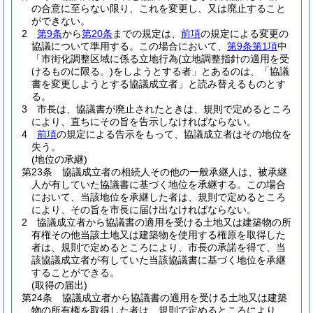
の合意に至らない限り、これを変更し、又は廃止すること
ができない。
2
第9条
から
第20条
までの規定は、
前項
の規定による変更の
協議について準用する。
この場合において、
第9条第1項
中
「市街化調整区域に係る立地行為
(立地調整指針の適用を受
けるものに限る。)
をしようとする者」とあるのは、「協議
書を変更しようとする協議成立者」と読み替えるものとす
る。
3
市長は、協議書が廃止されたときは、規則で定めるところ
により、直ちにその旨を告示しなければならない。
4
前項
の規定による告示をもって、協議成立者はその地位を
失う。
(地位の承継)
第23条
協議成立者の相続人その他の一般承継人は、被承継
人が有していた協議書に基づく地位を承継する。
この場合
において、当該地位を承継した者は、規則で定めるところ
により、その旨を市長に届け出なければならない。
2
協議成立者から協議書の適用を受ける土地又は建築物の所
有権その他当該土地又は建築物を使用する権原を取得した
者は、規則で定めるところにより、市長の承諾を得て、当
該協議成立者が有していた当該協議書に基づく地位を承継
することができる。
(取得の届出)
第24条
協議成立者から協議書の適用を受ける土地又は建築
物の所有権を取得した者は、規則で定めるところにより、