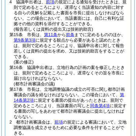
4
協議申出者は、
前項
の規定による通知を受けたときは、規
則で定めるところにより、遅滞なく当該通知の内容に対す
る自らの見解を記載した書面を市長に提出しなければなら
ない。
この場合において、当該書面には、自己に有利な証
拠その他の資料を添付することができる。
(報告若しくは資料の提出又は技術的助言)
第15条
市長は、
第11条
から
前条
までに定めるもののほか、
第9条第3項
に規定する観点から必要があると認めたとき
は、規則で定めるところにより、協議申出者に対して報告
若しくは資料の提出を求め、又は技術的助言をすることが
できる。
(案の修正)
第16条
協議申出者は、立地行為の計画の案を修正したとき
は、規則で定めるところにより、遅滞なくその旨を市長に
届け出なければならない。
(都市計画審議会の議)
第17条
市長は、立地調整協議の成立の可否に関し都市計画
審議会の議を経なければならない。
この場合において、
第
14条第2項
に規定する書面の提出があったときは、規則で
定めるところにより、当該書面の写しと
同条第4項
に規定す
る書面の写しをあわせて都市計画審議会に提出しなければ
ならない。
2
都市計画審議会は、
前項
の規定による審議において、立地
調整協議を成立させるために必要な条件を付することがで
きる。