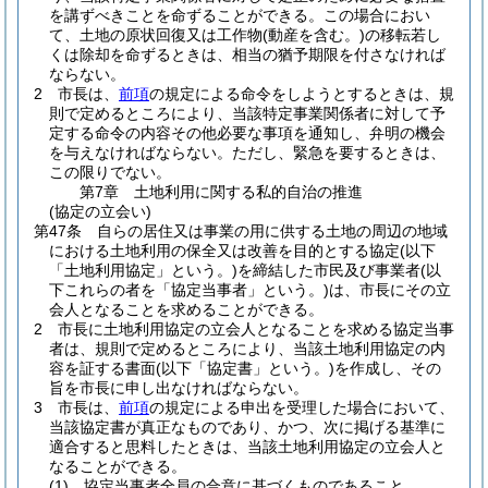
を講ずべきことを命ずることができる。
この場合におい
て、土地の原状回復又は工作物
(動産を含む。)
の移転若し
くは除却を命ずるときは、相当の猶予期限を付さなければ
ならない。
2
市長は、
前項
の規定による命令をしようとするときは、規
則で定めるところにより、当該特定事業関係者に対して予
定する命令の内容その他必要な事項を通知し、弁明の機会
を与えなければならない。
ただし、緊急を要するときは、
この限りでない。
第7章
土地利用に関する私的自治の推進
(協定の立会い)
第47条
自らの居住又は事業の用に供する土地の周辺の地域
における土地利用の保全又は改善を目的とする協定
(以下
「土地利用協定」という。)
を締結した市民及び事業者
(以
下これらの者を「協定当事者」という。)
は、市長にその立
会人となることを求めることができる。
2
市長に土地利用協定の立会人となることを求める協定当事
者は、規則で定めるところにより、当該土地利用協定の内
容を証する書面
(以下「協定書」という。)
を作成し、その
旨を市長に申し出なければならない。
3
市長は、
前項
の規定による申出を受理した場合において、
当該協定書が真正なものであり、かつ、次に掲げる基準に
適合すると思料したときは、当該土地利用協定の立会人と
なることができる。
(1)
協定当事者全員の合意に基づくものであること。