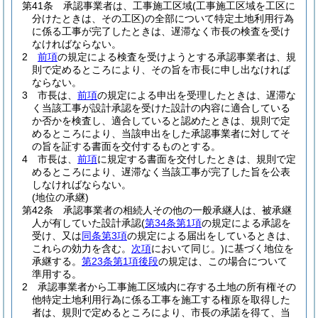
第41条
承認事業者は、工事施工区域
(工事施工区域を工区に
分けたときは、その工区)
の全部について特定土地利用行為
に係る工事が完了したときは、遅滞なく市長の検査を受け
なければならない。
2
前項
の規定による検査を受けようとする承認事業者は、規
則で定めるところにより、その旨を市長に申し出なければ
ならない。
3
市長は、
前項
の規定による申出を受理したときは、遅滞な
く当該工事が設計承認を受けた設計の内容に適合している
か否かを検査し、適合していると認めたときは、規則で定
めるところにより、当該申出をした承認事業者に対してそ
の旨を証する書面を交付するものとする。
4
市長は、
前項
に規定する書面を交付したときは、規則で定
めるところにより、遅滞なく当該工事が完了した旨を公表
しなければならない。
(地位の承継)
第42条
承認事業者の相続人その他の一般承継人は、被承継
人が有していた設計承認
(
第34条第1項
の規定による承認を
受け、又は
同条第3項
の規定による届出をしているときは、
これらの効力を含む。
次項
において同じ。)
に基づく地位を
承継する。
第23条第1項後段
の規定は、この場合について
準用する。
2
承認事業者から工事施工区域内に存する土地の所有権その
他特定土地利用行為に係る工事を施工する権原を取得した
者は、規則で定めるところにより、市長の承諾を得て、当