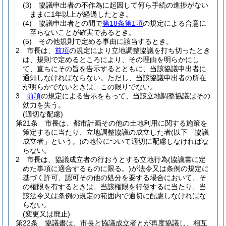
(3)
協議申出者の不作為に起因して何ら手続の進捗がない
ままに1年以上が経過したとき。
(4)
協議申出者との間で
第18条第1項
の規定による合意に
至らないことが確実であるとき。
(5)
その他規則で定める事由に該当するとき。
2
市長は、
前項
の規定により立地調整協議を打ち切ったとき
は、規則で定めるところにより、その理由を明らかにし
て、直ちにその旨を告示するとともに、当該協議申出者に
通知しなければならない。
ただし、当該協議申出者の所在
が明らかでないときは、この限りでない。
3
前項
の規定による告示をもって、当該立地調整協議はその
効力を失う。
(適切な配慮)
第21条
市長は、都市計画その他の土地利用に関する施策を
策定するに当たり、立地調整協議の成立した者
(以下「協議
成立者」という。)
の地位について適切に配慮しなければな
らない。
2
市長は、協議成立者の行おうとする立地行為
(協議書に定
めた事項に適合するものに限る。)
が法令又は条例の規定に
基づく許可、認可その他の処分を要する場合において、そ
の権限を有するときは、当該権限を行使するに当たり、当
該法令又は条例の規定の範囲内で適切に配慮しなければな
らない。
(変更又は廃止)
第22条
協議書は、市長と協議成立者とが再度協議し、相互