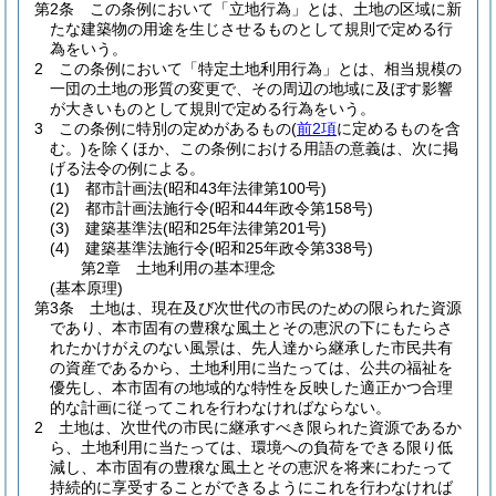
第2条
この条例において「立地行為」とは、土地の区域に新
たな建築物の用途を生じさせるものとして規則で定める行
為をいう。
2
この条例において「特定土地利用行為」とは、相当規模の
一団の土地の形質の変更で、その周辺の地域に及ぼす影響
が大きいものとして規則で定める行為をいう。
3
この条例に特別の定めがあるもの
(
前2項
に定めるものを含
む。)
を除くほか、この条例における用語の意義は、次に掲
げる法令の例による。
(1)
都市計画法
(昭和43年法律第100号)
(2)
都市計画法施行令
(昭和44年政令第158号)
(3)
建築基準法
(昭和25年法律第201号)
(4)
建築基準法施行令
(昭和25年政令第338号)
第2章
土地利用の基本理念
(基本原理)
第3条
土地は、現在及び次世代の市民のための限られた資源
であり、本市固有の豊穣な風土とその恵沢の下にもたらさ
れたかけがえのない風景は、先人達から継承した市民共有
の資産であるから、土地利用に当たっては、公共の福祉を
優先し、本市固有の地域的な特性を反映した適正かつ合理
的な計画に従ってこれを行わなければならない。
2
土地は、次世代の市民に継承すべき限られた資源であるか
ら、土地利用に当たっては、環境への負荷をできる限り低
減し、本市固有の豊穣な風土とその恵沢を将来にわたって
持続的に享受することができるようにこれを行わなければ