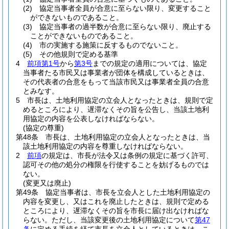
(2)
協定当事者全員が合意に至らない限り、変更すること
ができないものであること。
(3)
協定当事者の過半数が合意に至らない限り、廃止する
ことができないものであること。
(4)
市の実施する施策に反するものでないこと。
(5)
その他規則で定める基準
4
前項第1号
から
第3号
までの規定の適用については、協定
当事者たる市民又は事業者が団体を構成しているときは、
その代表者の合意をもって当該市民又は事業者全員の合意
とみなす。
5
市長は、土地利用協定の立会人となったときは、規則で定
めるところにより、遅滞なくその旨を公告し、当該土地利
用協定の内容を公表しなければならない。
(協定の尊重)
第48条
市長は、土地利用協定の立会人となったときは、当
該土地利用協定の内容を尊重しなければならない。
2
前項
の規定は、市長が法令又は条例の規定に基づく許可、
認可その他の処分の権限を行使することを妨げるものでは
ない。
(変更又は廃止)
第49条
協定当事者は、市長を立会人とした土地利用協定の
内容を変更し、又はこれを廃止したときは、規則で定める
ところにより、遅滞なくその旨を市長に届け出なければな
らない。
ただし、当該変更後の土地利用協定について
第47