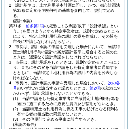
であることについて市長の承認を受けなければならない。
2
設計基準は、土地利用基本計画に即し、かつ、都市計画法
第33条に定める開発許可の基準を参酌して、規則で定め
る。
(設計承認)
第31条
前条第1項
の規定による承認
(以下「設計承認」とい
う。)
を受けようとする特定事業者は、規則で定めるところ
により、特定土地利用行為の設計の案を作成し、その旨を
市長に申請しなければならない。
2
市長は、設計承認の申請を受理した場合において、当該特
定土地利用行為の設計の案が設計基準に適合すると認めた
ときは、遅滞なく設計承認をしなければならない。
3
市長は、設計承認をしたときは、規則で定めるところによ
り、直ちにその旨を当該申請をした特定事業者に通知する
とともに、当該特定土地利用行為の設計の内容を公表しな
ければならない。
4
市長は、設計承認の申請を受理した場合において、
次の各
号
のいずれかに該当すると認めたときは、
第2項
の規定にか
かわらず、設計承認をしないことができる。
(1)
当該申請をした特定事業者に当該特定土地利用行為を
適正に施工するために必要な資力及び信用がないとき。
(2)
当該特定土地利用行為に係る工事の妨げとなる権利を
有する者の相当数の同意がないとき。
(3)
その他規則で定める事由に該当するとき。
(承認の条件)