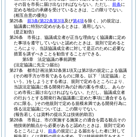
その旨を市長に届け出なければならない。
ただし、
前条
に
定める地位の承継を受けているときは、この限りでない。
(相互合意の優先)
第25条
前3条
(
第22条第3項
及び
第4項
を除く。)
の規定は、
協議書に特別の定めがあるときは、適用しない。
(是正勧告)
第26条
市長は、協議成立者が正当な理由なく協議書に定め
た事項を遵守していないと認めたときは、規則で定めると
ころにより、当該協議成立者に対して是正のために必要な
措置を講ずべきことを勧告することができる。
第5章
法定協議の事前調整
(法定協議に先立つ届出)
第27条
都市計画法第32条第1項又は第2項の規定による協議
(その相手方が市長であるものに限る。以下「法定協議」と
いう。)
をしようとする者は、規則で定めるところにより、
当該法定協議に係る開発行為の計画の案を作成し、あらか
じめ市長に届け出なければならない。
ただし、協議成立者
の行おうとする開発行為
(協議書に定めた事項に適合するも
のに限る。)
その他規則で定める規模未満である開発行為に
係る法定協議については、この限りでない。
(報告若しくは資料の提出又は技術的助言)
第28条
市長は、市の実施する施策との適合を図る観点その
他技術的観点から必要があると認めたときは、規則で定め
るところにより、
前条
の規定による届出をした者に対して
報告若しくは資料の提出を求め、又は技術的助言をするこ