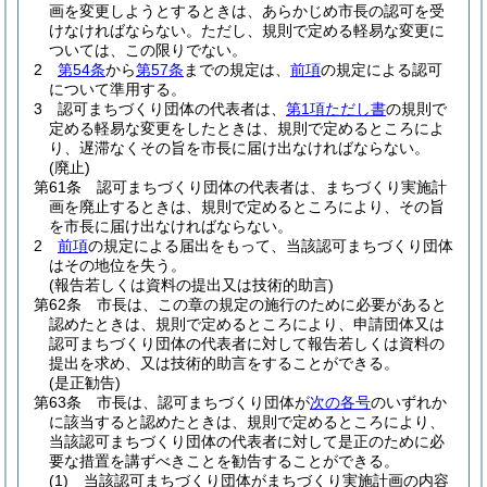
画を変更しようとするときは、あらかじめ市長の認可を受
けなければならない。
ただし、規則で定める軽易な変更に
ついては、この限りでない。
2
第54条
から
第57条
までの規定は、
前項
の規定による認可
について準用する。
3
認可まちづくり団体の代表者は、
第1項ただし書
の規則で
定める軽易な変更をしたときは、規則で定めるところによ
り、遅滞なくその旨を市長に届け出なければならない。
(廃止)
第61条
認可まちづくり団体の代表者は、まちづくり実施計
画を廃止するときは、規則で定めるところにより、その旨
を市長に届け出なければならない。
2
前項
の規定による届出をもって、当該認可まちづくり団体
はその地位を失う。
(報告若しくは資料の提出又は技術的助言)
第62条
市長は、この章の規定の施行のために必要があると
認めたときは、規則で定めるところにより、申請団体又は
認可まちづくり団体の代表者に対して報告若しくは資料の
提出を求め、又は技術的助言をすることができる。
(是正勧告)
第63条
市長は、認可まちづくり団体が
次の各号
のいずれか
に該当すると認めたときは、規則で定めるところにより、
当該認可まちづくり団体の代表者に対して是正のために必
要な措置を講ずべきことを勧告することができる。
(1)
当該認可まちづくり団体がまちづくり実施計画の内容