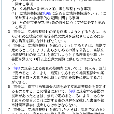
関する事項
(3)
立地行為の計画の立案に際し調整すべき事項
(4)
立地調整協議
(
第9条
に定める立地調整協議をいう。)
に
通常要すべき標準的な期間に関する事項
(5)
その他市長が立地行為の特性に応じて特に必要と認め
る事項
3
市長は、立地調整指針の案を作成しようとするときは、あ
らかじめ公聴会の開催等市民の意見を反映させるために必
要な措置を講じなければならない。
4
市長は、立地調整指針を策定しようとするときは、規則で
定めるところにより、あらかじめその旨を公告し、当該立
地調整指針の案にこれを策定しようとする理由を記載した
書面を添えて30日以上公衆の縦覧に供しなければならな
い。
5
前項
の規定による縦覧の期間内においては、何人も、規則
で定めるところにより、縦覧に供された立地調整指針の案
に対する自らの意見を記載した書面を市長に提出すること
ができる。
6
市長は、都市計画審議会の議を経て立地調整指針を策定す
るものとする。
この場合において、
前項
に規定する書面の
提出があったときは、規則で定めるところにより、あらか
じめその要旨とこれに対する市の見解を記載した書面を都
市計画審議会に提出しなければならない。
7
市長は、立地調整指針を策定したときは、規則で定めると