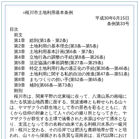
○桜川市土地利用基本条例
平成30年6月15日
条例第33号
目次
前文
第1章
総則
(第1条・第2条)
第2章
土地利用の基本理念
(第3条―第5条)
第3章
土地利用基本計画
(第6条・第7条)
第4章
立地行為の調整の手続
(第8条―第26条)
第5章
法定協議の事前調整
(第27条―第29条)
第6章
特定土地利用行為の適正化の手続
(第30条―第46条)
第7章
土地利用に関する私的自治の推進
(第47条―第51条)
第8章
まちづくりの担い手
(第52条―第65条)
第9章
補則
(第66条―第73条)
附則
桜川市は、関東平野の北東端に在って、八溝山系の南端に
当たる筑波山地西麓に面する。筑波連峰とも称せられる山々
は、ヤマザクラの群生地として市の景色を彩るとともに、古
くから信仰の対象として人々の心の拠り所となってきた。ヤ
マザクラが群生する土壌で涵養された水源はやがて湧水とな
り、支流となって市の名称の由来である利根川水系の一級河
川・桜川と交わる。その沿岸では肥沃な農耕地帯が営々と培
われ、山々から採掘される良質な花崗岩は、近代以降におけ