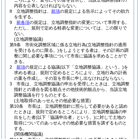
ころにより、直ちにその旨を告示し、当該立地調整指針の
内容を公表しなければならない。
8
立地調整指針は、
前項
の規定による告示によってその効力
を生ずる。
9
前各項
の規定は、立地調整指針の変更について準用する。
ただし、規則で定める軽易な変更については、この限りで
ない。
(立地調整協議)
第9条
市街化調整区域に係る立地行為
(立地調整指針の適用
を受けるものに限る。)
をしようとする者は、その計画の調
整に関し必要な事項について市長に協議を求めることがで
きる。
2
前項
の規定による協議
(以下「立地調整協議」という。)
を
求める者は、規則で定めるところにより、立地行為の計画
の案を作成し、その旨を市長に申し出なければならない。
3
市長は、立地調整協議の申出を受理したときは、立地調整
指針との適合を図る観点その他技術的観点から、当該立地
調整協議を行うものとする。
(土地取得のあっせんその他必要な措置)
第10条
市長は、立地調整指針に照らして必要があると認め
たときは、規則で定めるところにより、立地調整協議の申
出をした者
(以下「協議申出者」という。)
に対して土地の
取得についてのあっせんその他必要な措置を講ずるものと
する。
(関係機関協議)