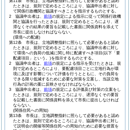
第11条
市長は、立地調整指針に照らして必要があると認め
たときは、規則で定めるところにより、協議申出者に対し
て関係行政機関と協議すべきことを指示するものとする。
2
協議申出者は、
前項
の規定による指示に従って関係行政機
関と協議を行ったときは、規則で定めるところにより、遅
滞なくその結果の要旨を記載した書面に関係資料を添えて
市長に提出しなければならない。
(環境への配慮)
第12条
市長は、立地調整指針に照らして必要があると認め
たときは、規則で定めるところにより、協議申出者に対し
て環境への負荷の低減に関し特に配慮すべき項目
(以下「要
配慮項目」という。)
を指示するものとする。
2
協議申出者は、
前項
の規定による指示を受けたときは、規
則で定めるところにより、要配慮項目ごとに立地行為が環
境に及ぼす影響について評価を行うとともに、その負荷を
できる限り低減するために必要な対策を立案し、当該立地
行為の計画の案に反映させなければならない。
3
協議申出者は、
前項
の規定による評価及び対策の立案をし
たときは、規則で定めるところにより、遅滞なくその要旨
を記載した書面に関係資料を添えて市長に提出しなければ
ならない。
(関係住民への周知)
第13条
市長は、立地調整指針に照らして必要があると認め
たときは、規則で定めるところにより、協議申出者に対し
て説明会の開催等関係住民への周知のために必要な措置を