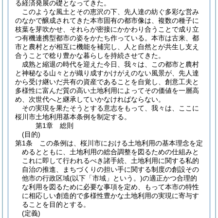
る経済発展の礎となってきた。
このような風土とその恵沢の下、先人達の紡ぐ多彩な営み
のなかで醸成されてきた本市固有の都市像は、複数の種子に
枝葉を芽吹かせ、それらが密接にかかわり合うことで成り立
つ有機連携型都市の姿をかたち作っている。本市は古来、都
市と農村とが相互に機能を補完し、人と自然とが共生し支え
合うことで稔り豊かな暮らしを持続させてきた。
成熟と縮退の時代を迎えた今日、我々は、この都市と農村
と神秘なる山々とが織り成すかけがえのない風景が、先人達
から受け継いだ共有の資産であることを自覚し、創意工夫と
多様性に富んだ質の高い土地利用によってその価値を一層高
め、次世代へと継承していかなければならない。
その実現を果たそうとする意志をもって、我々は、ここに
桜川市土地利用基本条例を制定する。
第1章
総則
(目的)
第1条
この条例は、桜川市における土地利用の基本理念を定
めるとともに、土地利用の総合調整を図るための仕組みと
これに即して行われるべき諸手続、土地利用に関する私的
自治の推進、まちづくりの担い手に関する制度の創設その
他市の行政区域
(以下「市域」という。)
の適正かつ合理的
な利用を図るために必要な事項を定め、もって本市の特性
に相応しい創造的で多様性豊かな土地利用の実現に寄与す
ることを目的とする。
(定義)