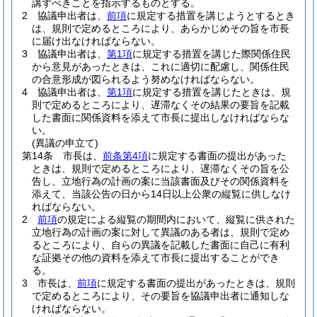
講ずべきことを指示するものとする。
2
協議申出者は、
前項
に規定する措置を講じようとするとき
は、規則で定めるところにより、あらかじめその旨を市長
に届け出なければならない。
3
協議申出者は、
第1項
に規定する措置を講じた際関係住民
から意見があったときは、これに適切に配慮し、関係住民
の合意形成が図られるよう努めなければならない。
4
協議申出者は、
第1項
に規定する措置を講じたときは、規
則で定めるところにより、遅滞なくその結果の要旨を記載
した書面に関係資料を添えて市長に提出しなければならな
い。
(異議の申立て)
第14条
市長は、
前条第4項
に規定する書面の提出があった
ときは、規則で定めるところにより、遅滞なくその旨を公
告し、立地行為の計画の案に当該書面及びその関係資料を
添えて、当該公告の日から14日以上公衆の縦覧に供しなけ
ればならない。
2
前項
の規定による縦覧の期間内において、縦覧に供された
立地行為の計画の案に対して異議のある者は、規則で定め
るところにより、自らの異議を記載した書面に自己に有利
な証拠その他の資料を添えて市長に提出することができ
る。
3
市長は、
前項
に規定する書面の提出があったときは、規則
で定めるところにより、その要旨を協議申出者に通知しな
ければならない。