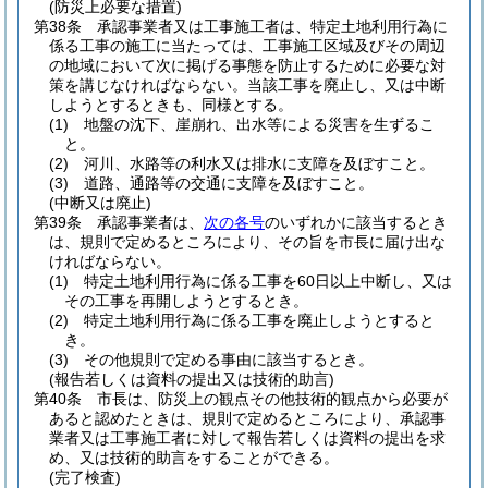
(防災上必要な措置)
第38条
承認事業者又は工事施工者は、特定土地利用行為に
係る工事の施工に当たっては、工事施工区域及びその周辺
の地域において次に掲げる事態を防止するために必要な対
策を講じなければならない。
当該工事を廃止し、又は中断
しようとするときも、同様とする。
(1)
地盤の沈下、崖崩れ、出水等による災害を生ずるこ
と。
(2)
河川、水路等の利水又は排水に支障を及ぼすこと。
(3)
道路、通路等の交通に支障を及ぼすこと。
(中断又は廃止)
第39条
承認事業者は、
次の各号
のいずれかに該当するとき
は、規則で定めるところにより、その旨を市長に届け出な
ければならない。
(1)
特定土地利用行為に係る工事を60日以上中断し、又は
その工事を再開しようとするとき。
(2)
特定土地利用行為に係る工事を廃止しようとすると
き。
(3)
その他規則で定める事由に該当するとき。
(報告若しくは資料の提出又は技術的助言)
第40条
市長は、防災上の観点その他技術的観点から必要が
あると認めたときは、規則で定めるところにより、承認事
業者又は工事施工者に対して報告若しくは資料の提出を求
め、又は技術的助言をすることができる。
(完了検査)