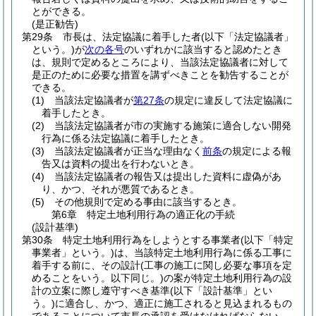
とができる。
(是正勧告)
第29条
市長は、法定協議に着手した者
(以下「法定協議者」
という。)
が
次の各号
のいずれかに該当すると認めたとき
は、規則で定めるところにより、当該法定協議者に対して
是正のために必要な措置を講ずべきことを勧告することが
できる。
(1)
当該法定協議者が
第27条
の規定に違反して法定協議に
着手したとき。
(2)
当該法定協議者が市の実施する施策に適合しない開発
行為に係る法定協議に着手したとき。
(3)
当該法定協議者が正当な理由なく
前条
の規定による報
告又は資料の提出を行わないとき。
(4)
当該法定協議者の報告又は提出した資料に虚偽があ
り、かつ、それが悪質であるとき。
(5)
その他規則で定める事由に該当するとき。
第6章
特定土地利用行為の適正化の手続
(設計基準)
第30条
特定土地利用行為をしようとする事業者
(以下「特定
事業者」という。)
は、当該特定土地利用行為に係る工事に
着手する前に、その設計
(工事の施工に関し必要な事項を定
めることをいう。以下同じ。)
の案が特定土地利用行為の設
計の立案に際し遵守すべき基準
(以下「設計基準」とい
う。)
に適合し、かつ、適正に施工されると見込まれるもの