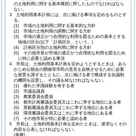
の土地利用に関する基本構想に即したものでなければなら
ない。
3
土地利用基本計画には、次に掲げる事項を定めるものとす
る。
(1)
市域の土地利用に関する基本的な方針
(2)
市域の土地利用の調整に関する方針
(3)
市域の適正かつ合理的な利用を図るための基本とする
地域の区分
(以下「計画区分」という。)
(4)
計画区分別の土地利用に関する方針
(5)
その他市長が市域の適正かつ合理的な利用を図るため
に特に必要と認める事項
4
市長は、土地利用基本計画を定めようとするときは、あら
かじめ公聴会の開催等市民の意見を反映させるために必要
な措置を講ずるとともに、次に掲げる者で構成する合議制
の機関を設置し、その議を経なければならない。
(1)
優れた学識経験を有する者
(2)
市議会議員
(3)
農業委員会委員
(4)
都市計画審議会委員又はこれに準ずる地位にある者
(5)
景観審議会委員又はこれに準ずる地位にある者
(6)
環境審議会委員又はこれに準ずる地位にある者
(7)
その他市長が特に必要と認める者
5
市長は、土地利用基本計画を定めたときは、遅滞なくその
内容を公表しなければならない。
(責務)