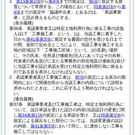
2
第13条第2項
から
第4項
までの規定は、
前項
に規定する措
置について準用する。
この場合において、
同条第2項
から
第
4項
までの規定中「協議申出者」とあるのは、「承認事業
者」と読み替えるものとする。
(表示義務)
第36条
承認事業者又は特定土地利用行為に係る工事の請負
人
(以下「工事施工者」という。)
は、当該工事に着手した
日から
第41条第3項
に規定する書面の交付を受ける日まで
の間、規則で定めるところにより、当該工事を施工する土
地の区域
(以下「工事施工区域」という。)
の見易い場所
に、その氏名、住所及び連絡先
(法人にあってはその名称、
代表者の氏名並びに主たる事務所の所在地及び連絡先)
並び
に当該工事が設計承認を受けた特定土地利用行為に係るも
のである旨を表示しなければならない。
2
承認事業者及び工事施工者は、
前項
の規定による表示の期
間内において関係住民から当該工事の内容について説明を
求められたときは、これに応ずるよう努めなければならな
い。
(適合義務)
第37条
承認事業者及び工事施工者は、特定土地利用行為に
ついて、設計承認を受けた設計の内容
(当該設計の変更に関
し
第34条第1項
の規定による承認を受け、又は
同条第3項
の
規定による届出をした部分については、当該変更後の設計
の内容。
第41条第3項
において同じ。)
に適合しない工事を
施工してはならない。