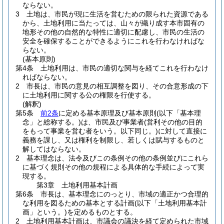
ならない。
3
土地は、市民が現に生活を営むための限られた資源である
から、土地利用に当たっては、山々が織り成す本市固有の
地形その他の自然的な特性に適切に配慮し、市民の生活の
安全を確保することができるようにこれを行わなければな
らない。
(基本原則)
第4条
土地利用は、市民の適切な関与を経てこれを行わなけ
ればならない。
2
市長は、市民の意見の相互調整を図り、その合意形成の下
に土地利用に関する公の権限を行使する。
(解釈)
第5条
前2条
に定める基本原理及び基本原則
(以下「基本理
念」と総称する。)
は、市民及び事業者
(営利その他の目的
をもって事業を営む者をいう。以下同じ。)
に対して直接に
義務を課し、又は権利を制限し、若しくは賦与するものと
解してはならない。
2
基本理念は、法令及びこの条例その他の条例並びにこれら
に基づく規則その他の規程による具体的な手続によって実
現する。
第3章
土地利用基本計画
第6条
市長は、基本理念にのっとり、市域の適正かつ合理的
な利用を図るための基本とする計画
(以下「土地利用基本計
画」という。)
を定めるものとする。
2
土地利用基本計画は、市議会の議決を経て定められた市域