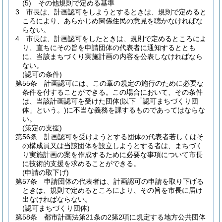
(5)
その他規則で定める基準
3
市長は、計画認可をしようとするときは、規則で定めると
ころにより、あらかじめ関係住民の意見を聴かなければな
らない。
4
市長は、計画認可をしたときは、規則で定めるところによ
り、直ちにその旨を申請団体の代表者に通知するととも
に、当該まちづくり実施計画の内容を公表しなければなら
ない。
(認可の条件)
第55条
計画認可には、この章の規定の施行のために必要な
条件を付することができる。
この場合において、その条件
は、当該計画認可を受けた団体
(以下「認可まちづくり団
体」という。)
に不当な義務を課するものであってはならな
い。
(策定の支援)
第56条
計画認可を受けようとする団体の代表者若しくはそ
の構成員又は当該団体を設立しようとする者は、まちづく
り実施計画の案を作成するために必要な事項について市長
に技術的支援を求めることができる。
(申請の取下げ)
第57条
申請団体の代表者は、計画認可の申請を取り下げる
ときは、規則で定めるところにより、その旨を市長に届け
出なければならない。
(認可まちづくり団体)
第58条
都市計画法第21条の2第2項に規定する地方公共団体