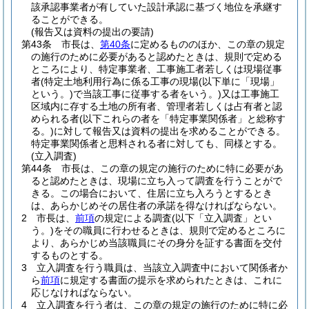
該承認事業者が有していた設計承認に基づく地位を承継す
ることができる。
(報告又は資料の提出の要請)
第43条
市長は、
第40条
に定めるもののほか、この章の規定
の施行のために必要があると認めたときは、規則で定める
ところにより、特定事業者、工事施工者若しくは現場従事
者
(特定土地利用行為に係る工事の現場
(以下単に「現場」
という。)
で当該工事に従事する者をいう。)
又は工事施工
区域内に存する土地の所有者、管理者若しくは占有者と認
められる者
(以下これらの者を「特定事業関係者」と総称す
る。)
に対して報告又は資料の提出を求めることができる。
特定事業関係者と思料される者に対しても、同様とする。
(立入調査)
第44条
市長は、この章の規定の施行のために特に必要があ
ると認めたときは、現場に立ち入って調査を行うことがで
きる。
この場合において、住居に立ち入ろうとするとき
は、あらかじめその居住者の承諾を得なければならない。
2
市長は、
前項
の規定による調査
(以下「立入調査」とい
う。)
をその職員に行わせるときは、規則で定めるところに
より、あらかじめ当該職員にその身分を証する書面を交付
するものとする。
3
立入調査を行う職員は、当該立入調査中において関係者か
ら
前項
に規定する書面の提示を求められたときは、これに
応じなければならない。
4
立入調査を行う者は、この章の規定の施行のために特に必