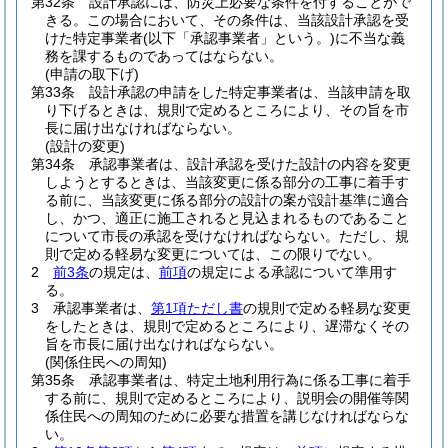
第32条
設計承認には、防災上必要な条件を付することがで
きる。
この場合において、その条件は、当該設計承認を受
けた特定事業者
(以下「承認事業者」という。)
に不当な義
務を課するものであってはならない。
(申請の取下げ)
第33条
設計承認の申請をした特定事業者は、当該申請を取
り下げるときは、規則で定めるところにより、その旨を市
長に届け出なければならない。
(設計の変更)
第34条
承認事業者は、設計承認を受けた設計の内容を変更
しようとするときは、当該変更に係る部分の工事に着手す
る前に、当該変更に係る部分の設計の案が設計基準に適合
し、かつ、適正に施工されると見込まれるものであること
について市長の承認を受けなければならない。
ただし、規
則で定める軽易な変更については、この限りでない。
2
前3条
の規定は、
前項
の規定による承認について準用す
る。
3
承認事業者は、
第1項ただし書
の規則で定める軽易な変更
をしたときは、規則で定めるところにより、遅滞なくその
旨を市長に届け出なければならない。
(関係住民への周知)
第35条
承認事業者は、特定土地利用行為に係る工事に着手
する前に、規則で定めるところにより、説明会の開催等関
係住民への周知のために必要な措置を講じなければならな
い。