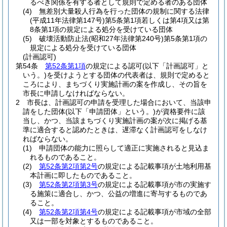
るべき関係を有する者として規則で定める者のある団体
(4)
無差別大量殺人行為を行った団体の規制に関する法律
(平成11年法律第147号)
第5条第1項若しくは第4項又は第
8条第1項の規定による処分を受けている団体
(5)
破壊活動防止法
(昭和27年法律第240号)
第5条第1項の
規定による処分を受けている団体
(計画認可)
第54条
第52条第1項
の規定による認可
(以下「計画認可」と
いう。)
を受けようとする団体の代表者は、規則で定めると
ころにより、まちづくり実施計画の案を作成し、その旨を
市長に申請しなければならない。
2
市長は、計画認可の申請を受理した場合において、当該申
請をした団体
(以下「申請団体」という。)
が資格要件に該
当し、かつ、当該まちづくり実施計画の案が次に掲げる基
準に適合すると認めたときは、遅滞なく計画認可をしなけ
ればならない。
(1)
申請団体の能力に照らして適正に実施されると見込ま
れるものであること。
(2)
第52条第2項第2号
の規定による記載事項が土地利用基
本計画に即したものであること。
(3)
第52条第2項第3号
の規定による記載事項が市の実施す
る施策に適合し、かつ、公益の増進に寄与するものであ
ること。
(4)
第52条第2項第4号
の規定による記載事項が市域の全部
又は一部を対象とするものであること。