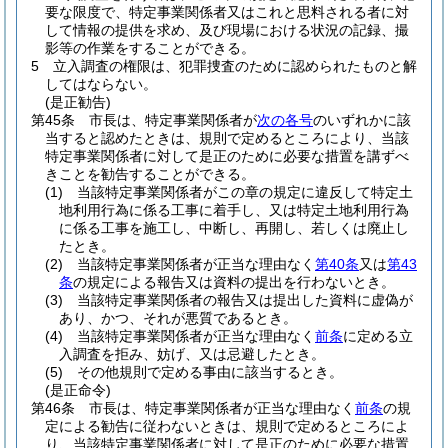
要な限度で、特定事業関係者又はこれと思料される者に対
して情報の提供を求め、及び現場における状況の記録、撮
影等の作業をすることができる。
5
立入調査の権限は、犯罪捜査のために認められたものと解
してはならない。
(是正勧告)
第45条
市長は、特定事業関係者が
次の各号
のいずれかに該
当すると認めたときは、規則で定めるところにより、当該
特定事業関係者に対して是正のために必要な措置を講ずべ
きことを勧告することができる。
(1)
当該特定事業関係者がこの章の規定に違反して特定土
地利用行為に係る工事に着手し、又は特定土地利用行為
に係る工事を施工し、中断し、再開し、若しくは廃止し
たとき。
(2)
当該特定事業関係者が正当な理由なく
第40条
又は
第43
条
の規定による報告又は資料の提出を行わないとき。
(3)
当該特定事業関係者の報告又は提出した資料に虚偽が
あり、かつ、それが悪質であるとき。
(4)
当該特定事業関係者が正当な理由なく
前条
に定める立
入調査を拒み、妨げ、又は忌避したとき。
(5)
その他規則で定める事由に該当するとき。
(是正命令)
第46条
市長は、特定事業関係者が正当な理由なく
前条
の規
定による勧告に従わないときは、規則で定めるところによ
り、当該特定事業関係者に対して是正のために必要な措置