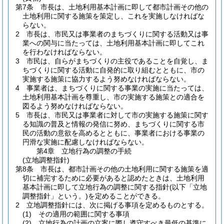
第7条
市長は、土地利用基本計画に即して都市計画その他の
土地利用に関する施策を策定し、これを実施しなければな
らない。
2
市長は、市民又は事業者のまちづくりに関する活動又は事
業への関与に当たっては、土地利用基本計画に即してこれ
を行わなければならない。
3
市民は、自らがまちづくりの主役であることを自覚し、ま
ちづくりに関する活動に自発的に取り組むとともに、市の
実施する施策に協力するよう努めなければならない。
4
事業者は、まちづくりに関する事業の実施に当たっては、
土地利用基本計画を尊重し、市の実施する施策との適合を
図るよう努めなければならない。
5
市長は、市民又は事業者に対して市の実施する施策に関す
る知識の普及と情報の発信に努め、まちづくりに関する市
民の活動の意欲を高めるとともに、事業者における事業の
円滑な実施に配慮しなければならない。
第4章
立地行為の調整の手続
(立地調整指針)
第8条
市長は、都市計画その他の土地利用に関する施策を適
切に補完するために必要があると認めたときは、土地利用
基本計画に即して立地行為の調整に関する指針
(以下「立地
調整指針」という。)
を定めることができる。
2
立地調整指針には、次に掲げる事項を定めるものとする。
(1)
その適用の範囲に関する事項
(2)
立地行為の計画の立案に際し遵守すべき最低の基準に