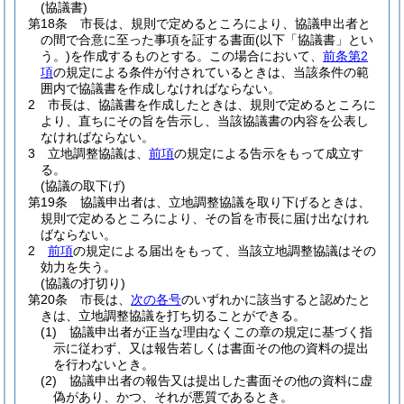
(協議書)
第18条
市長は、規則で定めるところにより、協議申出者と
の間で合意に至った事項を証する書面
(以下「協議書」とい
う。)
を作成するものとする。
この場合において、
前条第2
項
の規定による条件が付されているときは、当該条件の範
囲内で協議書を作成しなければならない。
2
市長は、協議書を作成したときは、規則で定めるところに
より、直ちにその旨を告示し、当該協議書の内容を公表し
なければならない。
3
立地調整協議は、
前項
の規定による告示をもって成立す
る。
(協議の取下げ)
第19条
協議申出者は、立地調整協議を取り下げるときは、
規則で定めるところにより、その旨を市長に届け出なけれ
ばならない。
2
前項
の規定による届出をもって、当該立地調整協議はその
効力を失う。
(協議の打切り)
第20条
市長は、
次の各号
のいずれかに該当すると認めたと
きは、立地調整協議を打ち切ることができる。
(1)
協議申出者が正当な理由なくこの章の規定に基づく指
示に従わず、又は報告若しくは書面その他の資料の提出
を行わないとき。
(2)
協議申出者の報告又は提出した書面その他の資料に虚
偽があり、かつ、それが悪質であるとき。