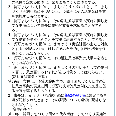
の条例で定める団体は、認可まちづくり団体とする。
2
認可まちづくり団体は、まちづくりの担い手として、まち
づくり実施計画に基づき公正かつ誠実にその活動又は事業
を実施するものとする。
3
認可まちづくり団体は、その活動又は事業の実施に関し必
要な事項について市長に技術的支援を求めることができ
る。
4
認可まちづくり団体は、その活動又は事業の実施に関し必
要な措置を講ずべきことを市長に建議することができる。
5
認可まちづくり団体は、まちづくり実施計画の主たる対象
とする地域内の住民に対してその自発的な参画の機会を保
障しなければならない。
6
認可まちづくり団体は、その活動又は事業の成果を公表し
なければならない。
7
認可まちづくり団体は、まちづくりの担い手としての信用
を害し、又は害するおそれがある行為をしてはならない。
(活動又は事業の支援)
第59条
市長は、予算の範囲内で、認可まちづくり団体の活
動又は事業の実施に関し必要な技術的又は財政的支援に係
る措置を講ずるものとする。
2
市長は、まちづくり実施計画に
第52条第3項
に規定する事
項が記載されたときは、その実現について適切に配慮しな
ければならない。
(変更の認可)
第60条
認可まちづくり団体の代表者は、まちづくり実施計