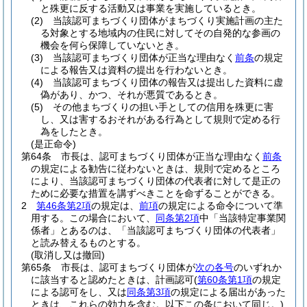
と殊更に反する活動又は事業を実施しているとき。
(2)
当該認可まちづくり団体がまちづくり実施計画の主た
る対象とする地域内の住民に対してその自発的な参画の
機会を何ら保障していないとき。
(3)
当該認可まちづくり団体が正当な理由なく
前条
の規定
による報告又は資料の提出を行わないとき。
(4)
当該認可まちづくり団体の報告又は提出した資料に虚
偽があり、かつ、それが悪質であるとき。
(5)
その他まちづくりの担い手としての信用を殊更に害
し、又は害するおそれがある行為として規則で定める行
為をしたとき。
(是正命令)
第64条
市長は、認可まちづくり団体が正当な理由なく
前条
の規定による勧告に従わないときは、規則で定めるところ
により、当該認可まちづくり団体の代表者に対して是正の
ために必要な措置を講ずべきことを命ずることができる。
2
第46条第2項
の規定は、
前項
の規定による命令について準
用する。
この場合において、
同条第2項
中「当該特定事業関
係者」とあるのは、「当該認可まちづくり団体の代表者」
と読み替えるものとする。
(取消し又は撤回)
第65条
市長は、認可まちづくり団体が
次の各号
のいずれか
に該当すると認めたときは、計画認可
(
第60条第1項
の規定
による認可をし、又は
同条第3項
の規定による届出があった
ときは、これらの効力を含む。以下この条において同じ。)