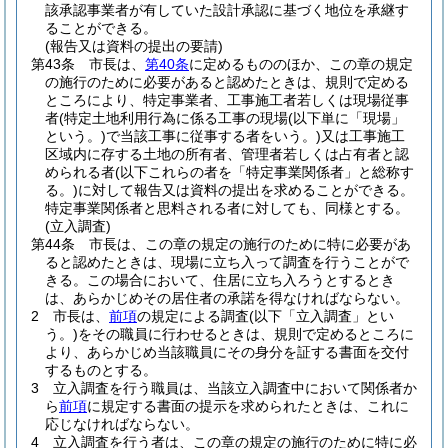
該承認事業者が有していた設計承認に基づく地位を承継す
ることができる。
(報告又は資料の提出の要請)
第43条
市長は、
第40条
に定めるもののほか、この章の規定
の施行のために必要があると認めたときは、規則で定める
ところにより、特定事業者、工事施工者若しくは現場従事
者
(特定土地利用行為に係る工事の現場
(以下単に「現場」
という。)
で当該工事に従事する者をいう。)
又は工事施工
区域内に存する土地の所有者、管理者若しくは占有者と認
められる者
(以下これらの者を「特定事業関係者」と総称す
る。)
に対して報告又は資料の提出を求めることができる。
特定事業関係者と思料される者に対しても、同様とする。
(立入調査)
第44条
市長は、この章の規定の施行のために特に必要があ
ると認めたときは、現場に立ち入って調査を行うことがで
きる。
この場合において、住居に立ち入ろうとするとき
は、あらかじめその居住者の承諾を得なければならない。
2
市長は、
前項
の規定による調査
(以下「立入調査」とい
う。)
をその職員に行わせるときは、規則で定めるところに
より、あらかじめ当該職員にその身分を証する書面を交付
するものとする。
3
立入調査を行う職員は、当該立入調査中において関係者か
ら
前項
に規定する書面の提示を求められたときは、これに
応じなければならない。
4
立入調査を行う者は、この章の規定の施行のために特に必