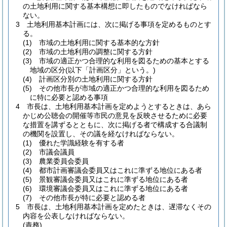
の土地利用に関する基本構想に即したものでなければなら
ない。
3
土地利用基本計画には、次に掲げる事項を定めるものとす
る。
(1)
市域の土地利用に関する基本的な方針
(2)
市域の土地利用の調整に関する方針
(3)
市域の適正かつ合理的な利用を図るための基本とする
地域の区分
(以下「計画区分」という。)
(4)
計画区分別の土地利用に関する方針
(5)
その他市長が市域の適正かつ合理的な利用を図るため
に特に必要と認める事項
4
市長は、土地利用基本計画を定めようとするときは、あら
かじめ公聴会の開催等市民の意見を反映させるために必要
な措置を講ずるとともに、次に掲げる者で構成する合議制
の機関を設置し、その議を経なければならない。
(1)
優れた学識経験を有する者
(2)
市議会議員
(3)
農業委員会委員
(4)
都市計画審議会委員又はこれに準ずる地位にある者
(5)
景観審議会委員又はこれに準ずる地位にある者
(6)
環境審議会委員又はこれに準ずる地位にある者
(7)
その他市長が特に必要と認める者
5
市長は、土地利用基本計画を定めたときは、遅滞なくその
内容を公表しなければならない。
(責務)