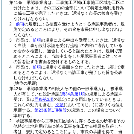
第41条
承認事業者は、工事施工区域
(工事施工区域を工区に
分けたときは、その工区)
の全部について特定土地利用行為
に係る工事が完了したときは、遅滞なく市長の検査を受け
なければならない。
2
前項
の規定による検査を受けようとする承認事業者は、規
則で定めるところにより、その旨を市長に申し出なければ
ならない。
3
市長は、
前項
の規定による申出を受理したときは、遅滞な
く当該工事が設計承認を受けた設計の内容に適合している
か否かを検査し、適合していると認めたときは、規則で定
めるところにより、当該申出をした承認事業者に対してそ
の旨を証する書面を交付するものとする。
4
市長は、
前項
に規定する書面を交付したときは、規則で定
めるところにより、遅滞なく当該工事が完了した旨を公表
しなければならない。
(地位の承継)
第42条
承認事業者の相続人その他の一般承継人は、被承継
人が有していた設計承認
(
第34条第1項
の規定による承認を
受け、又は
同条第3項
の規定による届出をしているときは、
これらの効力を含む。
次項
において同じ。)
に基づく地位を
承継する。
第23条第1項後段
の規定は、この場合について
準用する。
2
承認事業者から工事施工区域内に存する土地の所有権その
他特定土地利用行為に係る工事を施工する権原を取得した
者は、規則で定めるところにより、市長の承諾を得て、当