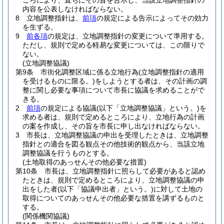
ころにより、直ちにその旨を告示し、当該立地調整指針の
内容を公表しなければならない。
8
立地調整指針は、
前項
の規定による告示によってその効力
を生ずる。
9
前各項
の規定は、立地調整指針の変更について準用する。
ただし、規則で定める軽易な変更については、この限りで
ない。
(立地調整協議)
第9条
市街化調整区域に係る立地行為
(立地調整指針の適用
を受けるものに限る。)
をしようとする者は、その計画の調
整に関し必要な事項について市長に協議を求めることがで
きる。
2
前項
の規定による協議
(以下「立地調整協議」という。)
を
求める者は、規則で定めるところにより、立地行為の計画
の案を作成し、その旨を市長に申し出なければならない。
3
市長は、立地調整協議の申出を受理したときは、立地調整
指針との適合を図る観点その他技術的観点から、当該立地
調整協議を行うものとする。
(土地取得のあっせんその他必要な措置)
第10条
市長は、立地調整指針に照らして必要があると認め
たときは、規則で定めるところにより、立地調整協議の申
出をした者
(以下「協議申出者」という。)
に対して土地の
取得についてのあっせんその他必要な措置を講ずるものと
する。
(関係機関協議)