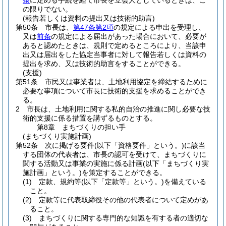
条
に定める手続を経て市長を立会人としているときは、こ
の限りでない。
(報告若しくは資料の提出又は技術的助言)
第50条
市長は、
第47条第2項
の規定による申出を受理し、
又は
前条
の規定による届出があった場合において、必要が
あると認めたときは、規則で定めるところにより、当該申
出又は届出をした協定当事者に対して報告若しくは資料の
提出を求め、又は技術的助言をすることができる。
(支援)
第51条
市民又は事業者は、土地利用協定を締結するために
必要な事項について市長に技術的支援を求めることができ
る。
2
市長は、土地利用に関する私的自治の推進に関し必要な技
術的支援に係る措置を講ずるものとする。
第8章
まちづくりの担い手
(まちづくり実施計画)
第52条
次に掲げる要件
(以下「資格要件」という。)
に該当
する団体の代表者は、市長の認可を受けて、まちづくりに
関する活動又は事業の実施に係る計画
(以下「まちづくり実
施計画」という。)
を策定することができる。
(1)
定款、規約等
(以下「定款等」という。)
を備えている
こと。
(2)
定款等に代表取締役その他の代表者について定めがあ
ること。
(3)
まちづくりに関する専門的な知識を有する者の適切な