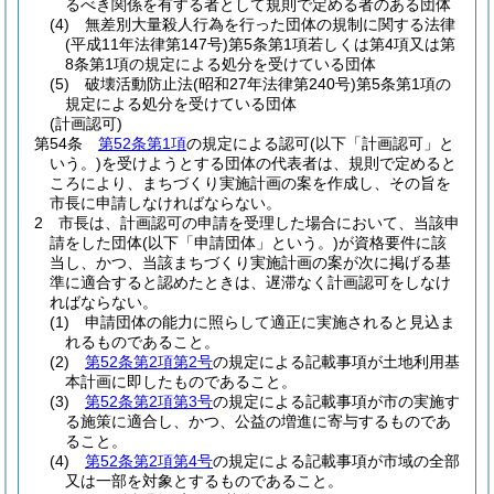
るべき関係を有する者として規則で定める者のある団体
(4)
無差別大量殺人行為を行った団体の規制に関する法律
(平成11年法律第147号)
第5条第1項若しくは第4項又は第
8条第1項の規定による処分を受けている団体
(5)
破壊活動防止法
(昭和27年法律第240号)
第5条第1項の
規定による処分を受けている団体
(計画認可)
第54条
第52条第1項
の規定による認可
(以下「計画認可」と
いう。)
を受けようとする団体の代表者は、規則で定めると
ころにより、まちづくり実施計画の案を作成し、その旨を
市長に申請しなければならない。
2
市長は、計画認可の申請を受理した場合において、当該申
請をした団体
(以下「申請団体」という。)
が資格要件に該
当し、かつ、当該まちづくり実施計画の案が次に掲げる基
準に適合すると認めたときは、遅滞なく計画認可をしなけ
ればならない。
(1)
申請団体の能力に照らして適正に実施されると見込ま
れるものであること。
(2)
第52条第2項第2号
の規定による記載事項が土地利用基
本計画に即したものであること。
(3)
第52条第2項第3号
の規定による記載事項が市の実施す
る施策に適合し、かつ、公益の増進に寄与するものであ
ること。
(4)
第52条第2項第4号
の規定による記載事項が市域の全部
又は一部を対象とするものであること。