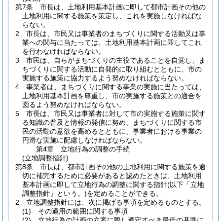
第7条
市長は、土地利用基本計画に即して都市計画その他の
土地利用に関する施策を策定し、これを実施しなければな
らない。
2
市長は、市民又は事業者のまちづくりに関する活動又は事
業への関与に当たっては、土地利用基本計画に即してこれ
を行わなければならない。
3
市民は、自らがまちづくりの主役であることを自覚し、ま
ちづくりに関する活動に自発的に取り組むとともに、市の
実施する施策に協力するよう努めなければならない。
4
事業者は、まちづくりに関する事業の実施に当たっては、
土地利用基本計画を尊重し、市の実施する施策との適合を
図るよう努めなければならない。
5
市長は、市民又は事業者に対して市の実施する施策に関す
る知識の普及と情報の発信に努め、まちづくりに関する市
民の活動の意欲を高めるとともに、事業者における事業の
円滑な実施に配慮しなければならない。
第4章
立地行為の調整の手続
(立地調整指針)
第8条
市長は、都市計画その他の土地利用に関する施策を適
切に補完するために必要があると認めたときは、土地利用
基本計画に即して立地行為の調整に関する指針
(以下「立地
調整指針」という。)
を定めることができる。
2
立地調整指針には、次に掲げる事項を定めるものとする。
(1)
その適用の範囲に関する事項
(2)
立地行為の計画の立案に際し遵守すべき最低の基準に