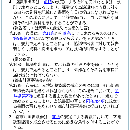
4
協議申出者は、
前項
の規定による通知を受けたときは、規
則で定めるところにより、遅滞なく当該通知の内容に対す
る自らの見解を記載した書面を市長に提出しなければなら
ない。
この場合において、当該書面には、自己に有利な証
拠その他の資料を添付することができる。
(報告若しくは資料の提出又は技術的助言)
第15条
市長は、
第11条
から
前条
までに定めるもののほか、
第9条第3項
に規定する観点から必要があると認めたとき
は、規則で定めるところにより、協議申出者に対して報告
若しくは資料の提出を求め、又は技術的助言をすることが
できる。
(案の修正)
第16条
協議申出者は、立地行為の計画の案を修正したとき
は、規則で定めるところにより、遅滞なくその旨を市長に
届け出なければならない。
(都市計画審議会の議)
第17条
市長は、立地調整協議の成立の可否に関し都市計画
審議会の議を経なければならない。
この場合において、
第
14条第2項
に規定する書面の提出があったときは、規則で
定めるところにより、当該書面の写しと
同条第4項
に規定す
る書面の写しをあわせて都市計画審議会に提出しなければ
ならない。
2
都市計画審議会は、
前項
の規定による審議において、立地
調整協議を成立させるために必要な条件を付することがで
きる。