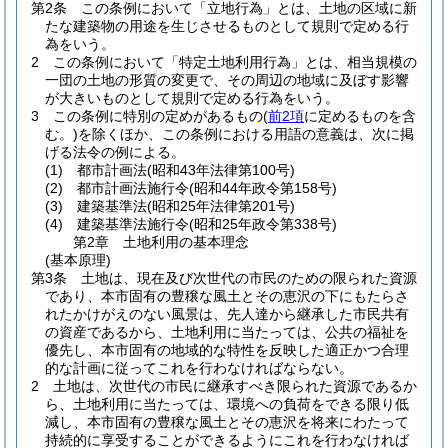
第2条
この条例において「立地行為」とは、土地の区域に新
たな建築物の用途を生じさせるものとして規則で定める行
為をいう。
2
この条例において「特定土地利用行為」とは、相当規模の
一団の土地の形質の変更で、その周辺の地域に及ぼす影響
が大きいものとして規則で定める行為をいう。
3
この条例に特別の定めがあるもの
(
前2項
に定めるものを含
む。)
を除くほか、この条例における用語の意義は、次に掲
げる法令の例による。
(1)
都市計画法
(昭和43年法律第100号)
(2)
都市計画法施行令
(昭和44年政令第158号)
(3)
建築基準法
(昭和25年法律第201号)
(4)
建築基準法施行令
(昭和25年政令第338号)
第2章
土地利用の基本理念
(基本原理)
第3条
土地は、現在及び次世代の市民のための限られた資源
であり、本市固有の豊穣な風土とその恵沢の下にもたらさ
れたかけがえのない風景は、先人達から継承した市民共有
の資産であるから、土地利用に当たっては、公共の福祉を
優先し、本市固有の地域的な特性を反映した適正かつ合理
的な計画に従ってこれを行わなければならない。
2
土地は、次世代の市民に継承すべき限られた資源であるか
ら、土地利用に当たっては、環境への負荷をできる限り低
減し、本市固有の豊穣な風土とその恵沢を将来にわたって
持続的に享受することができるようにこれを行わなければ