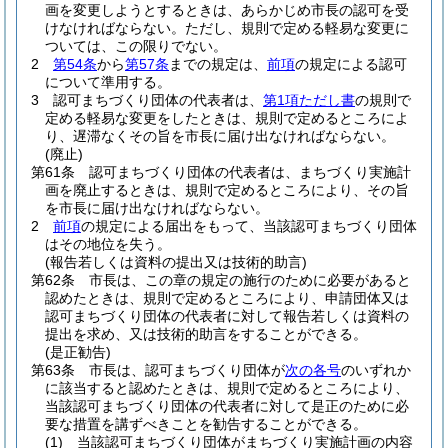
画を変更しようとするときは、あらかじめ市長の認可を受
けなければならない。
ただし、規則で定める軽易な変更に
ついては、この限りでない。
2
第54条
から
第57条
までの規定は、
前項
の規定による認可
について準用する。
3
認可まちづくり団体の代表者は、
第1項ただし書
の規則で
定める軽易な変更をしたときは、規則で定めるところによ
り、遅滞なくその旨を市長に届け出なければならない。
(廃止)
第61条
認可まちづくり団体の代表者は、まちづくり実施計
画を廃止するときは、規則で定めるところにより、その旨
を市長に届け出なければならない。
2
前項
の規定による届出をもって、当該認可まちづくり団体
はその地位を失う。
(報告若しくは資料の提出又は技術的助言)
第62条
市長は、この章の規定の施行のために必要があると
認めたときは、規則で定めるところにより、申請団体又は
認可まちづくり団体の代表者に対して報告若しくは資料の
提出を求め、又は技術的助言をすることができる。
(是正勧告)
第63条
市長は、認可まちづくり団体が
次の各号
のいずれか
に該当すると認めたときは、規則で定めるところにより、
当該認可まちづくり団体の代表者に対して是正のために必
要な措置を講ずべきことを勧告することができる。
(1)
当該認可まちづくり団体がまちづくり実施計画の内容