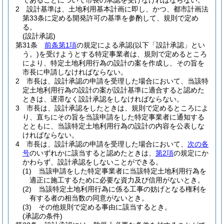
であることについて市長の承認を受けなければならない。
2
設計基準は、土地利用基本計画に即し、かつ、都市計画法
第33条に定める開発許可の基準を参酌して、規則で定め
る。
(設計承認)
第31条
前条第1項
の規定による承認
(以下「設計承認」とい
う。)
を受けようとする特定事業者は、規則で定めるところ
により、特定土地利用行為の設計の案を作成し、その旨を
市長に申請しなければならない。
2
市長は、設計承認の申請を受理した場合において、当該特
定土地利用行為の設計の案が設計基準に適合すると認めた
ときは、遅滞なく設計承認をしなければならない。
3
市長は、設計承認をしたときは、規則で定めるところによ
り、直ちにその旨を当該申請をした特定事業者に通知する
とともに、当該特定土地利用行為の設計の内容を公表しな
ければならない。
4
市長は、設計承認の申請を受理した場合において、
次の各
号
のいずれかに該当すると認めたときは、
第2項
の規定にか
かわらず、設計承認をしないことができる。
(1)
当該申請をした特定事業者に当該特定土地利用行為を
適正に施工するために必要な資力及び信用がないとき。
(2)
当該特定土地利用行為に係る工事の妨げとなる権利を
有する者の相当数の同意がないとき。
(3)
その他規則で定める事由に該当するとき。
(承認の条件)