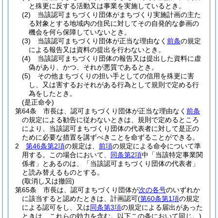
と殊更に反する活動又は事業を実施しているとき。
(2)
当該認可まちづくり団体がまちづくり実施計画の主た
る対象とする地域内の住民に対してその自発的な参画の
機会を何ら保障していないとき。
(3)
当該認可まちづくり団体が正当な理由なく
前条
の規定
による報告又は資料の提出を行わないとき。
(4)
当該認可まちづくり団体の報告又は提出した資料に虚
偽があり、かつ、それが悪質であるとき。
(5)
その他まちづくりの担い手としての信用を殊更に害
し、又は害するおそれがある行為として規則で定める行
為をしたとき。
(是正命令)
第64条
市長は、認可まちづくり団体が正当な理由なく
前条
の規定による勧告に従わないときは、規則で定めるところ
により、当該認可まちづくり団体の代表者に対して是正の
ために必要な措置を講ずべきことを命ずることができる。
2
第46条第2項
の規定は、
前項
の規定による命令について準
用する。
この場合において、
同条第2項
中「当該特定事業関
係者」とあるのは、「当該認可まちづくり団体の代表者」
と読み替えるものとする。
(取消し又は撤回)
第65条
市長は、認可まちづくり団体が
次の各号
のいずれか
に該当すると認めたときは、計画認可
(
第60条第1項
の規定
による認可をし、又は
同条第3項
の規定による届出があった
ときは、これらの効力を含む。以下この条において同じ。)