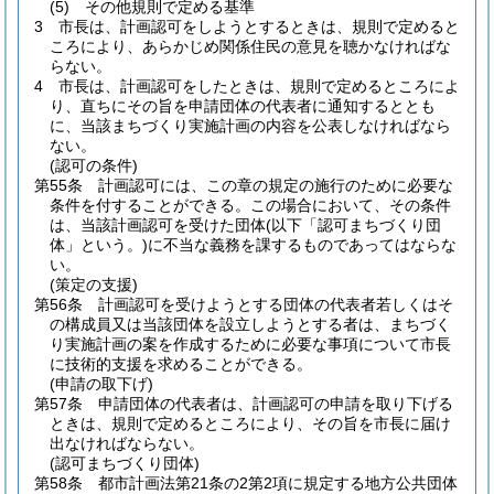
(5)
その他規則で定める基準
3
市長は、計画認可をしようとするときは、規則で定めると
ころにより、あらかじめ関係住民の意見を聴かなければな
らない。
4
市長は、計画認可をしたときは、規則で定めるところによ
り、直ちにその旨を申請団体の代表者に通知するととも
に、当該まちづくり実施計画の内容を公表しなければなら
ない。
(認可の条件)
第55条
計画認可には、この章の規定の施行のために必要な
条件を付することができる。
この場合において、その条件
は、当該計画認可を受けた団体
(以下「認可まちづくり団
体」という。)
に不当な義務を課するものであってはならな
い。
(策定の支援)
第56条
計画認可を受けようとする団体の代表者若しくはそ
の構成員又は当該団体を設立しようとする者は、まちづく
り実施計画の案を作成するために必要な事項について市長
に技術的支援を求めることができる。
(申請の取下げ)
第57条
申請団体の代表者は、計画認可の申請を取り下げる
ときは、規則で定めるところにより、その旨を市長に届け
出なければならない。
(認可まちづくり団体)
第58条
都市計画法第21条の2第2項に規定する地方公共団体