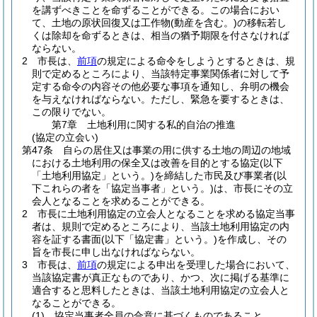
を講ずべきことを命ずることができる。
この場合におい
て、土地の原状回復又は工作物
(動産を含む。)
の移転若し
くは除却を命ずるときは、相当の猶予期限を付さなければ
ならない。
2
市長は、
前項
の規定による命令をしようとするときは、規
則で定めるところにより、当該特定事業関係者に対して予
定する命令の内容その他必要な事項を通知し、弁明の機会
を与えなければならない。
ただし、緊急を要するときは、
この限りでない。
第7章
土地利用に関する私的自治の推進
(協定の立会い)
第47条
自らの居住又は事業の用に供する土地の周辺の地域
における土地利用の保全又は改善を目的とする協定
(以下
「土地利用協定」という。)
を締結した市民及び事業者
(以
下これらの者を「協定当事者」という。)
は、市長にその立
会人となることを求めることができる。
2
市長に土地利用協定の立会人となることを求める協定当事
者は、規則で定めるところにより、当該土地利用協定の内
容を証する書面
(以下「協定書」という。)
を作成し、その
旨を市長に申し出なければならない。
3
市長は、
前項
の規定による申出を受理した場合において、
当該協定書が真正なものであり、かつ、次に掲げる基準に
適合すると思料したときは、当該土地利用協定の立会人と
なることができる。
(1)
協定当事者全員の合意に基づくものであること。