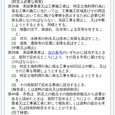
(防災上必要な措置)
第38条
承認事業者又は工事施工者は、特定土地利用行為に
係る工事の施工に当たっては、工事施工区域及びその周辺
の地域において次に掲げる事態を防止するために必要な対
策を講じなければならない。
当該工事を廃止し、又は中断
しようとするときも、同様とする。
(1)
地盤の沈下、崖崩れ、出水等による災害を生ずるこ
と。
(2)
河川、水路等の利水又は排水に支障を及ぼすこと。
(3)
道路、通路等の交通に支障を及ぼすこと。
(中断又は廃止)
第39条
承認事業者は、
次の各号
のいずれかに該当するとき
は、規則で定めるところにより、その旨を市長に届け出な
ければならない。
(1)
特定土地利用行為に係る工事を60日以上中断し、又は
その工事を再開しようとするとき。
(2)
特定土地利用行為に係る工事を廃止しようとすると
き。
(3)
その他規則で定める事由に該当するとき。
(報告若しくは資料の提出又は技術的助言)
第40条
市長は、防災上の観点その他技術的観点から必要が
あると認めたときは、規則で定めるところにより、承認事
業者又は工事施工者に対して報告若しくは資料の提出を求
め、又は技術的助言をすることができる。
(完了検査)