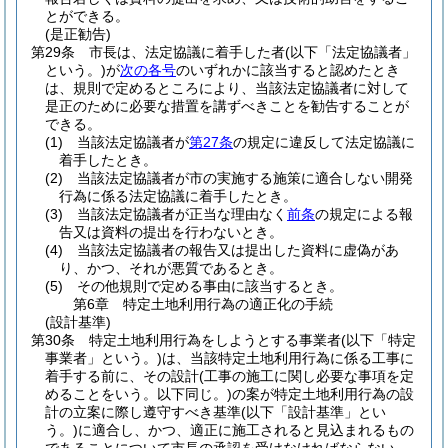
とができる。
(是正勧告)
第29条
市長は、法定協議に着手した者
(以下「法定協議者」
という。)
が
次の各号
のいずれかに該当すると認めたとき
は、規則で定めるところにより、当該法定協議者に対して
是正のために必要な措置を講ずべきことを勧告することが
できる。
(1)
当該法定協議者が
第27条
の規定に違反して法定協議に
着手したとき。
(2)
当該法定協議者が市の実施する施策に適合しない開発
行為に係る法定協議に着手したとき。
(3)
当該法定協議者が正当な理由なく
前条
の規定による報
告又は資料の提出を行わないとき。
(4)
当該法定協議者の報告又は提出した資料に虚偽があ
り、かつ、それが悪質であるとき。
(5)
その他規則で定める事由に該当するとき。
第6章
特定土地利用行為の適正化の手続
(設計基準)
第30条
特定土地利用行為をしようとする事業者
(以下「特定
事業者」という。)
は、当該特定土地利用行為に係る工事に
着手する前に、その設計
(工事の施工に関し必要な事項を定
めることをいう。以下同じ。)
の案が特定土地利用行為の設
計の立案に際し遵守すべき基準
(以下「設計基準」とい
う。)
に適合し、かつ、適正に施工されると見込まれるもの