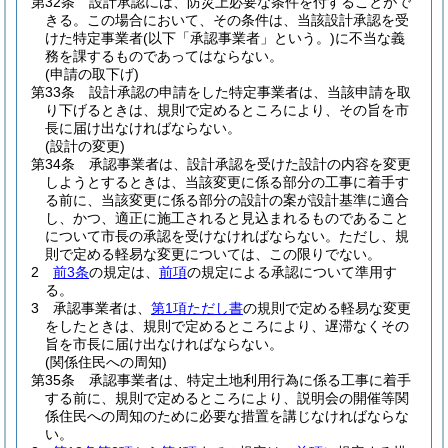
第32条
設計承認には、防災上必要な条件を付することがで
きる。
この場合において、その条件は、当該設計承認を受
けた特定事業者
(以下「承認事業者」という。)
に不当な義
務を課するものであってはならない。
(申請の取下げ)
第33条
設計承認の申請をした特定事業者は、当該申請を取
り下げるときは、規則で定めるところにより、その旨を市
長に届け出なければならない。
(設計の変更)
第34条
承認事業者は、設計承認を受けた設計の内容を変更
しようとするときは、当該変更に係る部分の工事に着手す
る前に、当該変更に係る部分の設計の案が設計基準に適合
し、かつ、適正に施工されると見込まれるものであること
について市長の承認を受けなければならない。
ただし、規
則で定める軽易な変更については、この限りでない。
2
前3条
の規定は、
前項
の規定による承認について準用す
る。
3
承認事業者は、
第1項ただし書
の規則で定める軽易な変更
をしたときは、規則で定めるところにより、遅滞なくその
旨を市長に届け出なければならない。
(関係住民への周知)
第35条
承認事業者は、特定土地利用行為に係る工事に着手
する前に、規則で定めるところにより、説明会の開催等関
係住民への周知のために必要な措置を講じなければならな
い。