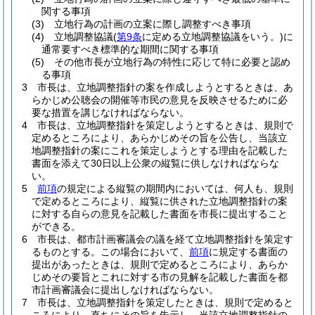
関する事項
(3)
立地行為の計画の立案に際し調整すべき事項
(4)
立地調整協議
(
第9条
に定める立地調整協議をいう。)
に
通常要すべき標準的な期間に関する事項
(5)
その他市長が立地行為の特性に応じて特に必要と認め
る事項
3
市長は、立地調整指針の案を作成しようとするときは、あ
らかじめ公聴会の開催等市民の意見を反映させるために必
要な措置を講じなければならない。
4
市長は、立地調整指針を策定しようとするときは、規則で
定めるところにより、あらかじめその旨を公告し、当該立
地調整指針の案にこれを策定しようとする理由を記載した
書面を添えて30日以上公衆の縦覧に供しなければならな
い。
5
前項
の規定による縦覧の期間内においては、何人も、規則
で定めるところにより、縦覧に供された立地調整指針の案
に対する自らの意見を記載した書面を市長に提出すること
ができる。
6
市長は、都市計画審議会の議を経て立地調整指針を策定す
るものとする。
この場合において、
前項
に規定する書面の
提出があったときは、規則で定めるところにより、あらか
じめその要旨とこれに対する市の見解を記載した書面を都
市計画審議会に提出しなければならない。
7
市長は、立地調整指針を策定したときは、規則で定めると