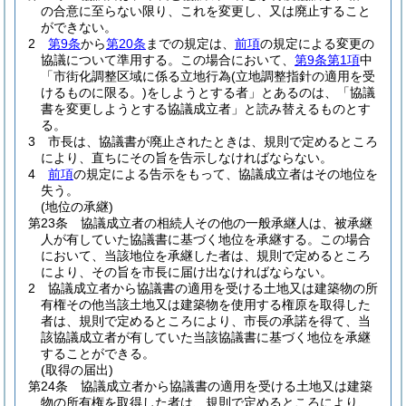
の合意に至らない限り、これを変更し、又は廃止すること
ができない。
2
第9条
から
第20条
までの規定は、
前項
の規定による変更の
協議について準用する。
この場合において、
第9条第1項
中
「市街化調整区域に係る立地行為
(立地調整指針の適用を受
けるものに限る。)
をしようとする者」とあるのは、「協議
書を変更しようとする協議成立者」と読み替えるものとす
る。
3
市長は、協議書が廃止されたときは、規則で定めるところ
により、直ちにその旨を告示しなければならない。
4
前項
の規定による告示をもって、協議成立者はその地位を
失う。
(地位の承継)
第23条
協議成立者の相続人その他の一般承継人は、被承継
人が有していた協議書に基づく地位を承継する。
この場合
において、当該地位を承継した者は、規則で定めるところ
により、その旨を市長に届け出なければならない。
2
協議成立者から協議書の適用を受ける土地又は建築物の所
有権その他当該土地又は建築物を使用する権原を取得した
者は、規則で定めるところにより、市長の承諾を得て、当
該協議成立者が有していた当該協議書に基づく地位を承継
することができる。
(取得の届出)
第24条
協議成立者から協議書の適用を受ける土地又は建築
物の所有権を取得した者は、規則で定めるところにより、