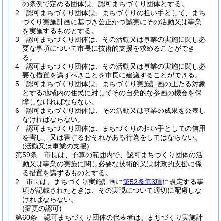
の条例で定める団体は、認可まちづくり団体とする。
2
認可まちづくり団体は、まちづくりの担い手として、まち
づくり実施計画に基づき公正かつ誠実にその活動又は事業
を実施するものとする。
3
認可まちづくり団体は、その活動又は事業の実施に関し必
要な事項について市長に技術的支援を求めることができ
る。
4
認可まちづくり団体は、その活動又は事業の実施に関し必
要な措置を講ずべきことを市長に建議することができる。
5
認可まちづくり団体は、まちづくり実施計画の主たる対象
とする地域内の住民に対してその自発的な参画の機会を保
障しなければならない。
6
認可まちづくり団体は、その活動又は事業の成果を公表し
なければならない。
7
認可まちづくり団体は、まちづくりの担い手としての信用
を害し、又は害するおそれがある行為をしてはならない。
(活動又は事業の支援)
第59条
市長は、予算の範囲内で、認可まちづくり団体の活
動又は事業の実施に関し必要な技術的又は財政的支援に係
る措置を講ずるものとする。
2
市長は、まちづくり実施計画に
第52条第3項
に規定する事
項が記載されたときは、その実現について適切に配慮しな
ければならない。
(変更の認可)
第60条
認可まちづくり団体の代表者は、まちづくり実施計