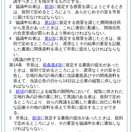
講ずべきことを指示するものとする。
2
協議申出者は、
前項
に規定する措置を講じようとするとき
は、規則で定めるところにより、あらかじめその旨を市長
に届け出なければならない。
3
協議申出者は、
第1項
に規定する措置を講じた際関係住民
から意見があったときは、これに適切に配慮し、関係住民
の合意形成が図られるよう努めなければならない。
4
協議申出者は、
第1項
に規定する措置を講じたときは、規
則で定めるところにより、遅滞なくその結果の要旨を記載
した書面に関係資料を添えて市長に提出しなければならな
い。
(異議の申立て)
第14条
市長は、
前条第4項
に規定する書面の提出があった
ときは、規則で定めるところにより、遅滞なくその旨を公
告し、立地行為の計画の案に当該書面及びその関係資料を
添えて、当該公告の日から14日以上公衆の縦覧に供しなけ
ればならない。
2
前項
の規定による縦覧の期間内において、縦覧に供された
立地行為の計画の案に対して異議のある者は、規則で定め
るところにより、自らの異議を記載した書面に自己に有利
な証拠その他の資料を添えて市長に提出することができ
る。
3
市長は、
前項
に規定する書面の提出があったときは、規則
で定めるところにより、その要旨を協議申出者に通知しな
ければならない。