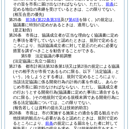
その旨を市長に届け出なければならない。
ただし、
前条
に
定める地位の承継を受けているときは、この限りでない。
(相互合意の優先)
第25条
前3条
(
第22条第3項
及び
第4項
を除く。)
の規定は、
協議書に特別の定めがあるときは、適用しない。
(是正勧告)
第26条
市長は、協議成立者が正当な理由なく協議書に定め
た事項を遵守していないと認めたときは、規則で定めると
ころにより、当該協議成立者に対して是正のために必要な
措置を講ずべきことを勧告することができる。
第5章
法定協議の事前調整
(法定協議に先立つ届出)
第27条
都市計画法第32条第1項又は第2項の規定による協議
(その相手方が市長であるものに限る。以下「法定協議」と
いう。)
をしようとする者は、規則で定めるところにより、
当該法定協議に係る開発行為の計画の案を作成し、あらか
じめ市長に届け出なければならない。
ただし、協議成立者
の行おうとする開発行為
(協議書に定めた事項に適合するも
のに限る。)
その他規則で定める規模未満である開発行為に
係る法定協議については、この限りでない。
(報告若しくは資料の提出又は技術的助言)
第28条
市長は、市の実施する施策との適合を図る観点その
他技術的観点から必要があると認めたときは、規則で定め
るところにより、
前条
の規定による届出をした者に対して
報告若しくは資料の提出を求め、又は技術的助言をするこ