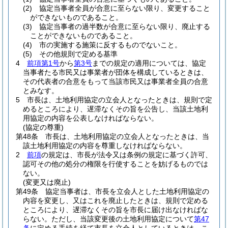
(2)
協定当事者全員が合意に至らない限り、変更すること
ができないものであること。
(3)
協定当事者の過半数が合意に至らない限り、廃止する
ことができないものであること。
(4)
市の実施する施策に反するものでないこと。
(5)
その他規則で定める基準
4
前項第1号
から
第3号
までの規定の適用については、協定
当事者たる市民又は事業者が団体を構成しているときは、
その代表者の合意をもって当該市民又は事業者全員の合意
とみなす。
5
市長は、土地利用協定の立会人となったときは、規則で定
めるところにより、遅滞なくその旨を公告し、当該土地利
用協定の内容を公表しなければならない。
(協定の尊重)
第48条
市長は、土地利用協定の立会人となったときは、当
該土地利用協定の内容を尊重しなければならない。
2
前項
の規定は、市長が法令又は条例の規定に基づく許可、
認可その他の処分の権限を行使することを妨げるものでは
ない。
(変更又は廃止)
第49条
協定当事者は、市長を立会人とした土地利用協定の
内容を変更し、又はこれを廃止したときは、規則で定める
ところにより、遅滞なくその旨を市長に届け出なければな
らない。
ただし、当該変更後の土地利用協定について
第47