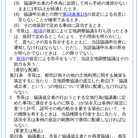
(3)
協議申出者の不作為に起因して何ら手続の進捗がない
ままに1年以上が経過したとき。
(4)
協議申出者との間で
第18条第1項
の規定による合意に
至らないことが確実であるとき。
(5)
その他規則で定める事由に該当するとき。
2
市長は、
前項
の規定により立地調整協議を打ち切ったとき
は、規則で定めるところにより、その理由を明らかにし
て、直ちにその旨を告示するとともに、当該協議申出者に
通知しなければならない。
ただし、当該協議申出者の所在
が明らかでないときは、この限りでない。
3
前項
の規定による告示をもって、当該立地調整協議はその
効力を失う。
(適切な配慮)
第21条
市長は、都市計画その他の土地利用に関する施策を
策定するに当たり、立地調整協議の成立した者
(以下「協議
成立者」という。)
の地位について適切に配慮しなければな
らない。
2
市長は、協議成立者の行おうとする立地行為
(協議書に定
めた事項に適合するものに限る。)
が法令又は条例の規定に
基づく許可、認可その他の処分を要する場合において、そ
の権限を有するときは、当該権限を行使するに当たり、当
該法令又は条例の規定の範囲内で適切に配慮しなければな
らない。
(変更又は廃止)
第22条
協議書は、市長と協議成立者とが再度協議し、相互