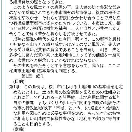
る経済発展の礎となってきた。
このような風土とその恵沢の下、先人達の紡ぐ多彩な営み
のなかで醸成されてきた本市固有の都市像は、複数の種子に
枝葉を芽吹かせ、それらが密接にかかわり合うことで成り立
つ有機連携型都市の姿をかたち作っている。本市は古来、都
市と農村とが相互に機能を補完し、人と自然とが共生し支え
合うことで稔り豊かな暮らしを持続させてきた。
成熟と縮退の時代を迎えた今日、我々は、この都市と農村
と神秘なる山々とが織り成すかけがえのない風景が、先人達
から受け継いだ共有の資産であることを自覚し、創意工夫と
多様性に富んだ質の高い土地利用によってその価値を一層高
め、次世代へと継承していかなければならない。
その実現を果たそうとする意志をもって、我々は、ここに
桜川市土地利用基本条例を制定する。
第1章
総則
(目的)
第1条
この条例は、桜川市における土地利用の基本理念を定
めるとともに、土地利用の総合調整を図るための仕組みと
これに即して行われるべき諸手続、土地利用に関する私的
自治の推進、まちづくりの担い手に関する制度の創設その
他市の行政区域
(以下「市域」という。)
の適正かつ合理的
な利用を図るために必要な事項を定め、もって本市の特性
に相応しい創造的で多様性豊かな土地利用の実現に寄与す
ることを目的とする。
(定義)