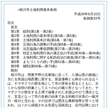
○桜川市土地利用基本条例
平成30年6月15日
条例第33号
目次
前文
第1章
総則
(第1条・第2条)
第2章
土地利用の基本理念
(第3条―第5条)
第3章
土地利用基本計画
(第6条・第7条)
第4章
立地行為の調整の手続
(第8条―第26条)
第5章
法定協議の事前調整
(第27条―第29条)
第6章
特定土地利用行為の適正化の手続
(第30条―第46条)
第7章
土地利用に関する私的自治の推進
(第47条―第51条)
第8章
まちづくりの担い手
(第52条―第65条)
第9章
補則
(第66条―第73条)
附則
桜川市は、関東平野の北東端に在って、八溝山系の南端に
当たる筑波山地西麓に面する。筑波連峰とも称せられる山々
は、ヤマザクラの群生地として市の景色を彩るとともに、古
くから信仰の対象として人々の心の拠り所となってきた。ヤ
マザクラが群生する土壌で涵養された水源はやがて湧水とな
り、支流となって市の名称の由来である利根川水系の一級河
川・桜川と交わる。その沿岸では肥沃な農耕地帯が営々と培
われ、山々から採掘される良質な花崗岩は、近代以降におけ