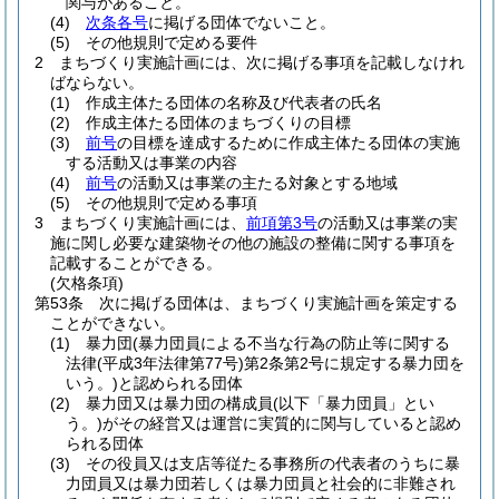
関与があること。
(4)
次条各号
に掲げる団体でないこと。
(5)
その他規則で定める要件
2
まちづくり実施計画には、次に掲げる事項を記載しなけれ
ばならない。
(1)
作成主体たる団体の名称及び代表者の氏名
(2)
作成主体たる団体のまちづくりの目標
(3)
前号
の目標を達成するために作成主体たる団体の実施
する活動又は事業の内容
(4)
前号
の活動又は事業の主たる対象とする地域
(5)
その他規則で定める事項
3
まちづくり実施計画には、
前項第3号
の活動又は事業の実
施に関し必要な建築物その他の施設の整備に関する事項を
記載することができる。
(欠格条項)
第53条
次に掲げる団体は、まちづくり実施計画を策定する
ことができない。
(1)
暴力団
(暴力団員による不当な行為の防止等に関する
法律
(平成3年法律第77号)
第2条第2号に規定する暴力団を
いう。)
と認められる団体
(2)
暴力団又は暴力団の構成員
(以下「暴力団員」とい
う。)
がその経営又は運営に実質的に関与していると認め
られる団体
(3)
その役員又は支店等従たる事務所の代表者のうちに暴
力団員又は暴力団若しくは暴力団員と社会的に非難され