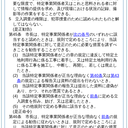
要な限度で、特定事業関係者又はこれと思料される者に対
して情報の提供を求め、及び現場における状況の記録、撮
影等の作業をすることができる。
5
立入調査の権限は、犯罪捜査のために認められたものと解
してはならない。
(是正勧告)
第45条
市長は、特定事業関係者が
次の各号
のいずれかに該
当すると認めたときは、規則で定めるところにより、当該
特定事業関係者に対して是正のために必要な措置を講ずべ
きことを勧告することができる。
(1)
当該特定事業関係者がこの章の規定に違反して特定土
地利用行為に係る工事に着手し、又は特定土地利用行為
に係る工事を施工し、中断し、再開し、若しくは廃止し
たとき。
(2)
当該特定事業関係者が正当な理由なく
第40条
又は
第43
条
の規定による報告又は資料の提出を行わないとき。
(3)
当該特定事業関係者の報告又は提出した資料に虚偽が
あり、かつ、それが悪質であるとき。
(4)
当該特定事業関係者が正当な理由なく
前条
に定める立
入調査を拒み、妨げ、又は忌避したとき。
(5)
その他規則で定める事由に該当するとき。
(是正命令)
第46条
市長は、特定事業関係者が正当な理由なく
前条
の規
定による勧告に従わないときは、規則で定めるところによ
り、当該特定事業関係者に対して是正のために必要な措置