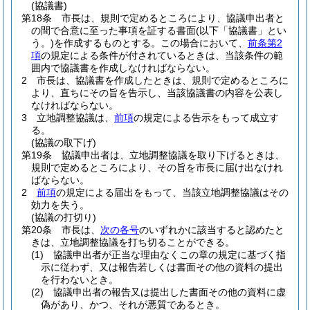
(協議書)
第18条
市長は、規則で定めるところにより、協議申出者と
の間で合意に至った事項を証する書面
(以下「協議書」とい
う。)
を作成するものとする。
この場合において、
前条第2
項
の規定による条件が付されているときは、当該条件の範
囲内で協議書を作成しなければならない。
2
市長は、協議書を作成したときは、規則で定めるところに
より、直ちにその旨を告示し、当該協議書の内容を公表し
なければならない。
3
立地調整協議は、
前項
の規定による告示をもって成立す
る。
(協議の取下げ)
第19条
協議申出者は、立地調整協議を取り下げるときは、
規則で定めるところにより、その旨を市長に届け出なけれ
ばならない。
2
前項
の規定による届出をもって、当該立地調整協議はその
効力を失う。
(協議の打切り)
第20条
市長は、
次の各号
のいずれかに該当すると認めたと
きは、立地調整協議を打ち切ることができる。
(1)
協議申出者が正当な理由なくこの章の規定に基づく指
示に従わず、又は報告若しくは書面その他の資料の提出
を行わないとき。
(2)
協議申出者の報告又は提出した書面その他の資料に虚
偽があり、かつ、それが悪質であるとき。