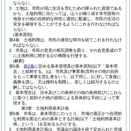
ならない。
3
土地は、市民が現に生活を営むための限られた資源である
から、土地利用に当たっては、山々が織り成す本市固有の
地形その他の自然的な特性に適切に配慮し、市民の生活の
安全を確保することができるようにこれを行わなければな
らない。
(基本原則)
第4条
土地利用は、市民の適切な関与を経てこれを行わなけ
ればならない。
2
市長は、市民の意見の相互調整を図り、その合意形成の下
に土地利用に関する公の権限を行使する。
(解釈)
第5条
前2条
に定める基本原理及び基本原則
(以下「基本理
念」と総称する。)
は、市民及び事業者
(営利その他の目的
をもって事業を営む者をいう。以下同じ。)
に対して直接に
義務を課し、又は権利を制限し、若しくは賦与するものと
解してはならない。
2
基本理念は、法令及びこの条例その他の条例並びにこれら
に基づく規則その他の規程による具体的な手続によって実
現する。
第3章
土地利用基本計画
第6条
市長は、基本理念にのっとり、市域の適正かつ合理的
な利用を図るための基本とする計画
(以下「土地利用基本計
画」という。)
を定めるものとする。
2
土地利用基本計画は、市議会の議決を経て定められた市域