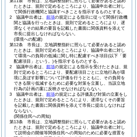
第11条
市長は、立地調整指針に照らして必要があると認め
たときは、規則で定めるところにより、協議申出者に対し
て関係行政機関と協議すべきことを指示するものとする。
2
協議申出者は、
前項
の規定による指示に従って関係行政機
関と協議を行ったときは、規則で定めるところにより、遅
滞なくその結果の要旨を記載した書面に関係資料を添えて
市長に提出しなければならない。
(環境への配慮)
第12条
市長は、立地調整指針に照らして必要があると認め
たときは、規則で定めるところにより、協議申出者に対し
て環境への負荷の低減に関し特に配慮すべき項目
(以下「要
配慮項目」という。)
を指示するものとする。
2
協議申出者は、
前項
の規定による指示を受けたときは、規
則で定めるところにより、要配慮項目ごとに立地行為が環
境に及ぼす影響について評価を行うとともに、その負荷を
できる限り低減するために必要な対策を立案し、当該立地
行為の計画の案に反映させなければならない。
3
協議申出者は、
前項
の規定による評価及び対策の立案をし
たときは、規則で定めるところにより、遅滞なくその要旨
を記載した書面に関係資料を添えて市長に提出しなければ
ならない。
(関係住民への周知)
第13条
市長は、立地調整指針に照らして必要があると認め
たときは、規則で定めるところにより、協議申出者に対し
て説明会の開催等関係住民への周知のために必要な措置を