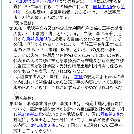
2
第13条第2項
から
第4項
までの規定は、
前項
に規定する措
置について準用する。
この場合において、
同条第2項
から
第
4項
までの規定中「協議申出者」とあるのは、「承認事業
者」と読み替えるものとする。
(表示義務)
第36条
承認事業者又は特定土地利用行為に係る工事の請負
人
(以下「工事施工者」という。)
は、当該工事に着手した
日から
第41条第3項
に規定する書面の交付を受ける日まで
の間、規則で定めるところにより、当該工事を施工する土
地の区域
(以下「工事施工区域」という。)
の見易い場所
に、その氏名、住所及び連絡先
(法人にあってはその名称、
代表者の氏名並びに主たる事務所の所在地及び連絡先)
並び
に当該工事が設計承認を受けた特定土地利用行為に係るも
のである旨を表示しなければならない。
2
承認事業者及び工事施工者は、
前項
の規定による表示の期
間内において関係住民から当該工事の内容について説明を
求められたときは、これに応ずるよう努めなければならな
い。
(適合義務)
第37条
承認事業者及び工事施工者は、特定土地利用行為に
ついて、設計承認を受けた設計の内容
(当該設計の変更に関
し
第34条第1項
の規定による承認を受け、又は
同条第3項
の
規定による届出をした部分については、当該変更後の設計
の内容。
第41条第3項
において同じ。)
に適合しない工事を
施工してはならない。