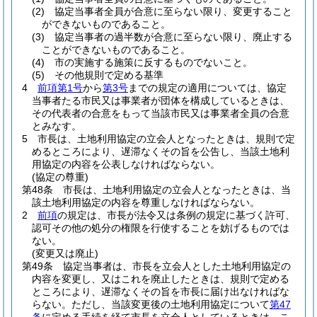
(2)
協定当事者全員が合意に至らない限り、変更すること
ができないものであること。
(3)
協定当事者の過半数が合意に至らない限り、廃止する
ことができないものであること。
(4)
市の実施する施策に反するものでないこと。
(5)
その他規則で定める基準
4
前項第1号
から
第3号
までの規定の適用については、協定
当事者たる市民又は事業者が団体を構成しているときは、
その代表者の合意をもって当該市民又は事業者全員の合意
とみなす。
5
市長は、土地利用協定の立会人となったときは、規則で定
めるところにより、遅滞なくその旨を公告し、当該土地利
用協定の内容を公表しなければならない。
(協定の尊重)
第48条
市長は、土地利用協定の立会人となったときは、当
該土地利用協定の内容を尊重しなければならない。
2
前項
の規定は、市長が法令又は条例の規定に基づく許可、
認可その他の処分の権限を行使することを妨げるものでは
ない。
(変更又は廃止)
第49条
協定当事者は、市長を立会人とした土地利用協定の
内容を変更し、又はこれを廃止したときは、規則で定める
ところにより、遅滞なくその旨を市長に届け出なければな
らない。
ただし、当該変更後の土地利用協定について
第47