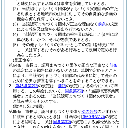
と殊更に反する活動又は事業を実施しているとき。
(2)
当該認可まちづくり団体がまちづくり実施計画の主た
る対象とする地域内の住民に対してその自発的な参画の
機会を何ら保障していないとき。
(3)
当該認可まちづくり団体が正当な理由なく
前条
の規定
による報告又は資料の提出を行わないとき。
(4)
当該認可まちづくり団体の報告又は提出した資料に虚
偽があり、かつ、それが悪質であるとき。
(5)
その他まちづくりの担い手としての信用を殊更に害
し、又は害するおそれがある行為として規則で定める行
為をしたとき。
(是正命令)
第64条
市長は、認可まちづくり団体が正当な理由なく
前条
の規定による勧告に従わないときは、規則で定めるところ
により、当該認可まちづくり団体の代表者に対して是正の
ために必要な措置を講ずべきことを命ずることができる。
2
第46条第2項
の規定は、
前項
の規定による命令について準
用する。
この場合において、
同条第2項
中「当該特定事業関
係者」とあるのは、「当該認可まちづくり団体の代表者」
と読み替えるものとする。
(取消し又は撤回)
第65条
市長は、認可まちづくり団体が
次の各号
のいずれか
に該当すると認めたときは、計画認可
(
第60条第1項
の規定
による認可をし、又は
同条第3項
の規定による届出があった
ときは、これらの効力を含む。以下この条において同じ。)