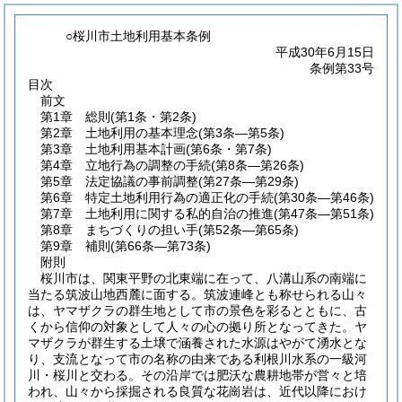
○桜川市土地利用基本条例
平成30年6月15日
条例第33号
目次
前文
第1章
総則
(第1条・第2条)
第2章
土地利用の基本理念
(第3条―第5条)
第3章
土地利用基本計画
(第6条・第7条)
第4章
立地行為の調整の手続
(第8条―第26条)
第5章
法定協議の事前調整
(第27条―第29条)
第6章
特定土地利用行為の適正化の手続
(第30条―第46条)
第7章
土地利用に関する私的自治の推進
(第47条―第51条)
第8章
まちづくりの担い手
(第52条―第65条)
第9章
補則
(第66条―第73条)
附則
桜川市は、関東平野の北東端に在って、八溝山系の南端に
当たる筑波山地西麓に面する。筑波連峰とも称せられる山々
は、ヤマザクラの群生地として市の景色を彩るとともに、古
くから信仰の対象として人々の心の拠り所となってきた。ヤ
マザクラが群生する土壌で涵養された水源はやがて湧水とな
り、支流となって市の名称の由来である利根川水系の一級河
川・桜川と交わる。その沿岸では肥沃な農耕地帯が営々と培
われ、山々から採掘される良質な花崗岩は、近代以降におけ