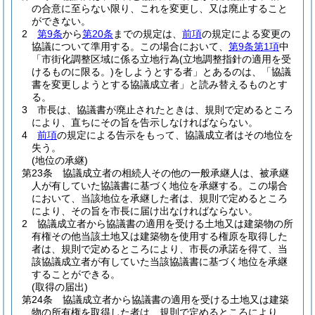
の合意に至らない限り、これを変更し、又は廃止すること
ができない。
2
第9条
から
第20条
までの規定は、
前項
の規定による変更の
協議について準用する。
この場合において、
第9条第1項
中
「市街化調整区域に係る立地行為
(立地調整指針の適用を受
けるものに限る。)
をしようとする者」とあるのは、「協議
書を変更しようとする協議成立者」と読み替えるものとす
る。
3
市長は、協議書が廃止されたときは、規則で定めるところ
により、直ちにその旨を告示しなければならない。
4
前項
の規定による告示をもって、協議成立者はその地位を
失う。
(地位の承継)
第23条
協議成立者の相続人その他の一般承継人は、被承継
人が有していた協議書に基づく地位を承継する。
この場合
において、当該地位を承継した者は、規則で定めるところ
により、その旨を市長に届け出なければならない。
2
協議成立者から協議書の適用を受ける土地又は建築物の所
有権その他当該土地又は建築物を使用する権原を取得した
者は、規則で定めるところにより、市長の承諾を得て、当
該協議成立者が有していた当該協議書に基づく地位を承継
することができる。
(取得の届出)
第24条
協議成立者から協議書の適用を受ける土地又は建築
物の所有権を取得した者は、規則で定めるところにより、