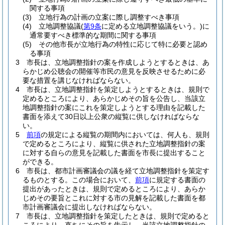
関する事項
(3)
立地行為の計画の立案に際し調整すべき事項
(4)
立地調整協議
(
第9条
に定める立地調整協議をいう。)
に
通常要すべき標準的な期間に関する事項
(5)
その他市長が立地行為の特性に応じて特に必要と認め
る事項
3
市長は、立地調整指針の案を作成しようとするときは、あ
らかじめ公聴会の開催等市民の意見を反映させるために必
要な措置を講じなければならない。
4
市長は、立地調整指針を策定しようとするときは、規則で
定めるところにより、あらかじめその旨を公告し、当該立
地調整指針の案にこれを策定しようとする理由を記載した
書面を添えて30日以上公衆の縦覧に供しなければならな
い。
5
前項
の規定による縦覧の期間内においては、何人も、規則
で定めるところにより、縦覧に供された立地調整指針の案
に対する自らの意見を記載した書面を市長に提出すること
ができる。
6
市長は、都市計画審議会の議を経て立地調整指針を策定す
るものとする。
この場合において、
前項
に規定する書面の
提出があったときは、規則で定めるところにより、あらか
じめその要旨とこれに対する市の見解を記載した書面を都
市計画審議会に提出しなければならない。
7
市長は、立地調整指針を策定したときは、規則で定めると