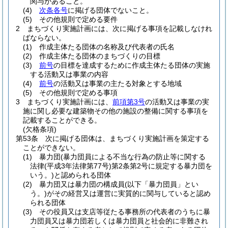
関与があること。
(4)
次条各号
に掲げる団体でないこと。
(5)
その他規則で定める要件
2
まちづくり実施計画には、次に掲げる事項を記載しなけれ
ばならない。
(1)
作成主体たる団体の名称及び代表者の氏名
(2)
作成主体たる団体のまちづくりの目標
(3)
前号
の目標を達成するために作成主体たる団体の実施
する活動又は事業の内容
(4)
前号
の活動又は事業の主たる対象とする地域
(5)
その他規則で定める事項
3
まちづくり実施計画には、
前項第3号
の活動又は事業の実
施に関し必要な建築物その他の施設の整備に関する事項を
記載することができる。
(欠格条項)
第53条
次に掲げる団体は、まちづくり実施計画を策定する
ことができない。
(1)
暴力団
(暴力団員による不当な行為の防止等に関する
法律
(平成3年法律第77号)
第2条第2号に規定する暴力団を
いう。)
と認められる団体
(2)
暴力団又は暴力団の構成員
(以下「暴力団員」とい
う。)
がその経営又は運営に実質的に関与していると認め
られる団体
(3)
その役員又は支店等従たる事務所の代表者のうちに暴
力団員又は暴力団若しくは暴力団員と社会的に非難され