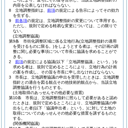
ころにより、直ちにその旨を告示し、当該立地調整指針の
内容を公表しなければならない。
8
立地調整指針は、
前項
の規定による告示によってその効力
を生ずる。
9
前各項
の規定は、立地調整指針の変更について準用する。
ただし、規則で定める軽易な変更については、この限りで
ない。
(立地調整協議)
第9条
市街化調整区域に係る立地行為
(立地調整指針の適用
を受けるものに限る。)
をしようとする者は、その計画の調
整に関し必要な事項について市長に協議を求めることがで
きる。
2
前項
の規定による協議
(以下「立地調整協議」という。)
を
求める者は、規則で定めるところにより、立地行為の計画
の案を作成し、その旨を市長に申し出なければならない。
3
市長は、立地調整協議の申出を受理したときは、立地調整
指針との適合を図る観点その他技術的観点から、当該立地
調整協議を行うものとする。
(土地取得のあっせんその他必要な措置)
第10条
市長は、立地調整指針に照らして必要があると認め
たときは、規則で定めるところにより、立地調整協議の申
出をした者
(以下「協議申出者」という。)
に対して土地の
取得についてのあっせんその他必要な措置を講ずるものと
する。
(関係機関協議)