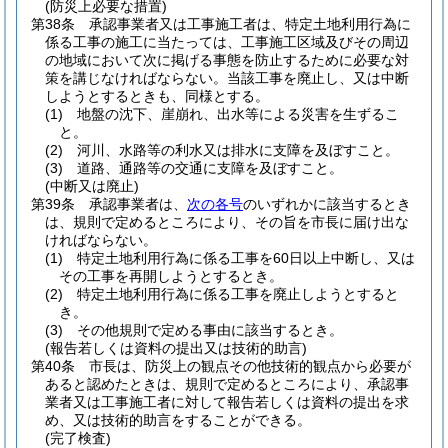
(防災上必要な措置)
第38条
承認事業者又は工事施工者は、特定土地利用行為に
係る工事の施工に当たっては、工事施工区域及びその周辺
の地域において次に掲げる事態を防止するために必要な対
策を講じなければならない。
当該工事を廃止し、又は中断
しようとするときも、同様とする。
(1)
地盤の沈下、崖崩れ、出水等による災害を生ずるこ
と。
(2)
河川、水路等の利水又は排水に支障を及ぼすこと。
(3)
道路、通路等の交通に支障を及ぼすこと。
(中断又は廃止)
第39条
承認事業者は、
次の各号
のいずれかに該当するとき
は、規則で定めるところにより、その旨を市長に届け出な
ければならない。
(1)
特定土地利用行為に係る工事を60日以上中断し、又は
その工事を再開しようとするとき。
(2)
特定土地利用行為に係る工事を廃止しようとすると
き。
(3)
その他規則で定める事由に該当するとき。
(報告若しくは資料の提出又は技術的助言)
第40条
市長は、防災上の観点その他技術的観点から必要が
あると認めたときは、規則で定めるところにより、承認事
業者又は工事施工者に対して報告若しくは資料の提出を求
め、又は技術的助言をすることができる。
(完了検査)