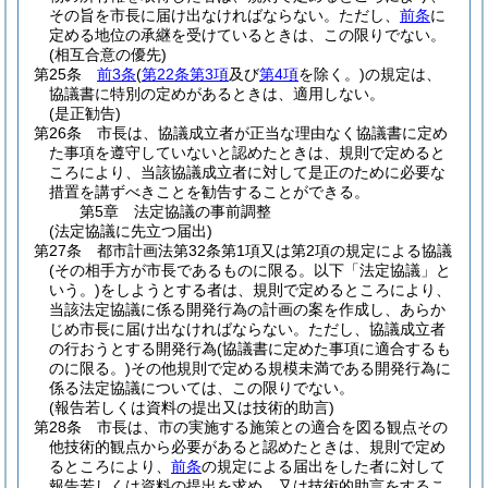
その旨を市長に届け出なければならない。
ただし、
前条
に
定める地位の承継を受けているときは、この限りでない。
(相互合意の優先)
第25条
前3条
(
第22条第3項
及び
第4項
を除く。)
の規定は、
協議書に特別の定めがあるときは、適用しない。
(是正勧告)
第26条
市長は、協議成立者が正当な理由なく協議書に定め
た事項を遵守していないと認めたときは、規則で定めると
ころにより、当該協議成立者に対して是正のために必要な
措置を講ずべきことを勧告することができる。
第5章
法定協議の事前調整
(法定協議に先立つ届出)
第27条
都市計画法第32条第1項又は第2項の規定による協議
(その相手方が市長であるものに限る。以下「法定協議」と
いう。)
をしようとする者は、規則で定めるところにより、
当該法定協議に係る開発行為の計画の案を作成し、あらか
じめ市長に届け出なければならない。
ただし、協議成立者
の行おうとする開発行為
(協議書に定めた事項に適合するも
のに限る。)
その他規則で定める規模未満である開発行為に
係る法定協議については、この限りでない。
(報告若しくは資料の提出又は技術的助言)
第28条
市長は、市の実施する施策との適合を図る観点その
他技術的観点から必要があると認めたときは、規則で定め
るところにより、
前条
の規定による届出をした者に対して
報告若しくは資料の提出を求め、又は技術的助言をするこ