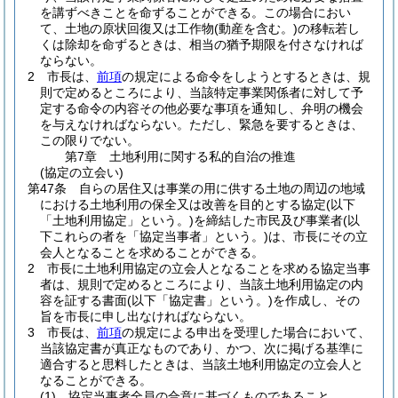
を講ずべきことを命ずることができる。
この場合におい
て、土地の原状回復又は工作物
(動産を含む。)
の移転若し
くは除却を命ずるときは、相当の猶予期限を付さなければ
ならない。
2
市長は、
前項
の規定による命令をしようとするときは、規
則で定めるところにより、当該特定事業関係者に対して予
定する命令の内容その他必要な事項を通知し、弁明の機会
を与えなければならない。
ただし、緊急を要するときは、
この限りでない。
第7章
土地利用に関する私的自治の推進
(協定の立会い)
第47条
自らの居住又は事業の用に供する土地の周辺の地域
における土地利用の保全又は改善を目的とする協定
(以下
「土地利用協定」という。)
を締結した市民及び事業者
(以
下これらの者を「協定当事者」という。)
は、市長にその立
会人となることを求めることができる。
2
市長に土地利用協定の立会人となることを求める協定当事
者は、規則で定めるところにより、当該土地利用協定の内
容を証する書面
(以下「協定書」という。)
を作成し、その
旨を市長に申し出なければならない。
3
市長は、
前項
の規定による申出を受理した場合において、
当該協定書が真正なものであり、かつ、次に掲げる基準に
適合すると思料したときは、当該土地利用協定の立会人と
なることができる。
(1)
協定当事者全員の合意に基づくものであること。