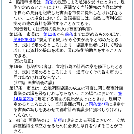
4
協議申出者は、
前項
の規定による通知を受けたときは、規
則で定めるところにより、遅滞なく当該通知の内容に対す
る自らの見解を記載した書面を市長に提出しなければなら
ない。
この場合において、当該書面には、自己に有利な証
拠その他の資料を添付することができる。
(報告若しくは資料の提出又は技術的助言)
第15条
市長は、
第11条
から
前条
までに定めるもののほか、
第9条第3項
に規定する観点から必要があると認めたとき
は、規則で定めるところにより、協議申出者に対して報告
若しくは資料の提出を求め、又は技術的助言をすることが
できる。
(案の修正)
第16条
協議申出者は、立地行為の計画の案を修正したとき
は、規則で定めるところにより、遅滞なくその旨を市長に
届け出なければならない。
(都市計画審議会の議)
第17条
市長は、立地調整協議の成立の可否に関し都市計画
審議会の議を経なければならない。
この場合において、
第
14条第2項
に規定する書面の提出があったときは、規則で
定めるところにより、当該書面の写しと
同条第4項
に規定す
る書面の写しをあわせて都市計画審議会に提出しなければ
ならない。
2
都市計画審議会は、
前項
の規定による審議において、立地
調整協議を成立させるために必要な条件を付することがで
きる。