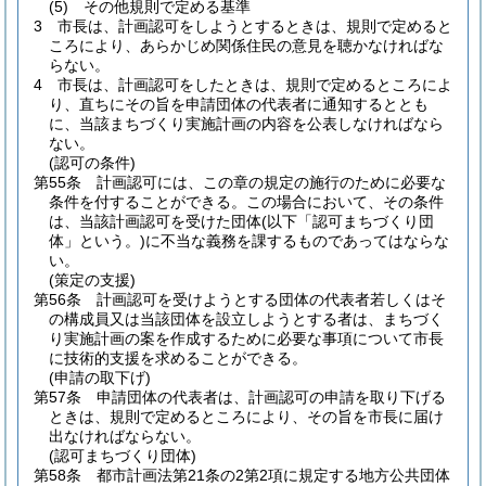
(5)
その他規則で定める基準
3
市長は、計画認可をしようとするときは、規則で定めると
ころにより、あらかじめ関係住民の意見を聴かなければな
らない。
4
市長は、計画認可をしたときは、規則で定めるところによ
り、直ちにその旨を申請団体の代表者に通知するととも
に、当該まちづくり実施計画の内容を公表しなければなら
ない。
(認可の条件)
第55条
計画認可には、この章の規定の施行のために必要な
条件を付することができる。
この場合において、その条件
は、当該計画認可を受けた団体
(以下「認可まちづくり団
体」という。)
に不当な義務を課するものであってはならな
い。
(策定の支援)
第56条
計画認可を受けようとする団体の代表者若しくはそ
の構成員又は当該団体を設立しようとする者は、まちづく
り実施計画の案を作成するために必要な事項について市長
に技術的支援を求めることができる。
(申請の取下げ)
第57条
申請団体の代表者は、計画認可の申請を取り下げる
ときは、規則で定めるところにより、その旨を市長に届け
出なければならない。
(認可まちづくり団体)
第58条
都市計画法第21条の2第2項に規定する地方公共団体