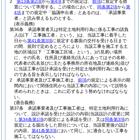
2
第13条第2項
から
第4項
までの規定は、
前項
に規定する措
置について準用する。
この場合において、
同条第2項
から
第
4項
までの規定中「協議申出者」とあるのは、「承認事業
者」と読み替えるものとする。
(表示義務)
第36条
承認事業者又は特定土地利用行為に係る工事の請負
人
(以下「工事施工者」という。)
は、当該工事に着手した
日から
第41条第3項
に規定する書面の交付を受ける日まで
の間、規則で定めるところにより、当該工事を施工する土
地の区域
(以下「工事施工区域」という。)
の見易い場所
に、その氏名、住所及び連絡先
(法人にあってはその名称、
代表者の氏名並びに主たる事務所の所在地及び連絡先)
並び
に当該工事が設計承認を受けた特定土地利用行為に係るも
のである旨を表示しなければならない。
2
承認事業者及び工事施工者は、
前項
の規定による表示の期
間内において関係住民から当該工事の内容について説明を
求められたときは、これに応ずるよう努めなければならな
い。
(適合義務)
第37条
承認事業者及び工事施工者は、特定土地利用行為に
ついて、設計承認を受けた設計の内容
(当該設計の変更に関
し
第34条第1項
の規定による承認を受け、又は
同条第3項
の
規定による届出をした部分については、当該変更後の設計
の内容。
第41条第3項
において同じ。)
に適合しない工事を
施工してはならない。