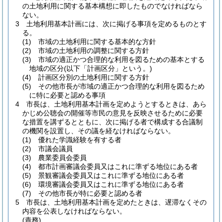
の土地利用に関する基本構想に即したものでなければなら
ない。
3
土地利用基本計画には、次に掲げる事項を定めるものとす
る。
(1)
市域の土地利用に関する基本的な方針
(2)
市域の土地利用の調整に関する方針
(3)
市域の適正かつ合理的な利用を図るための基本とする
地域の区分
(以下「計画区分」という。)
(4)
計画区分別の土地利用に関する方針
(5)
その他市長が市域の適正かつ合理的な利用を図るため
に特に必要と認める事項
4
市長は、土地利用基本計画を定めようとするときは、あら
かじめ公聴会の開催等市民の意見を反映させるために必要
な措置を講ずるとともに、次に掲げる者で構成する合議制
の機関を設置し、その議を経なければならない。
(1)
優れた学識経験を有する者
(2)
市議会議員
(3)
農業委員会委員
(4)
都市計画審議会委員又はこれに準ずる地位にある者
(5)
景観審議会委員又はこれに準ずる地位にある者
(6)
環境審議会委員又はこれに準ずる地位にある者
(7)
その他市長が特に必要と認める者
5
市長は、土地利用基本計画を定めたときは、遅滞なくその
内容を公表しなければならない。
(責務)