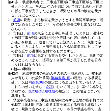
第41条
承認事業者は、工事施工区域
(工事施工区域を工区に
分けたときは、その工区)
の全部について特定土地利用行為
に係る工事が完了したときは、遅滞なく市長の検査を受け
なければならない。
2
前項
の規定による検査を受けようとする承認事業者は、規
則で定めるところにより、その旨を市長に申し出なければ
ならない。
3
市長は、
前項
の規定による申出を受理したときは、遅滞な
く当該工事が設計承認を受けた設計の内容に適合している
か否かを検査し、適合していると認めたときは、規則で定
めるところにより、当該申出をした承認事業者に対してそ
の旨を証する書面を交付するものとする。
4
市長は、
前項
に規定する書面を交付したときは、規則で定
めるところにより、遅滞なく当該工事が完了した旨を公表
しなければならない。
(地位の承継)
第42条
承認事業者の相続人その他の一般承継人は、被承継
人が有していた設計承認
(
第34条第1項
の規定による承認を
受け、又は
同条第3項
の規定による届出をしているときは、
これらの効力を含む。
次項
において同じ。)
に基づく地位を
承継する。
第23条第1項後段
の規定は、この場合について
準用する。
2
承認事業者から工事施工区域内に存する土地の所有権その
他特定土地利用行為に係る工事を施工する権原を取得した
者は、規則で定めるところにより、市長の承諾を得て、当