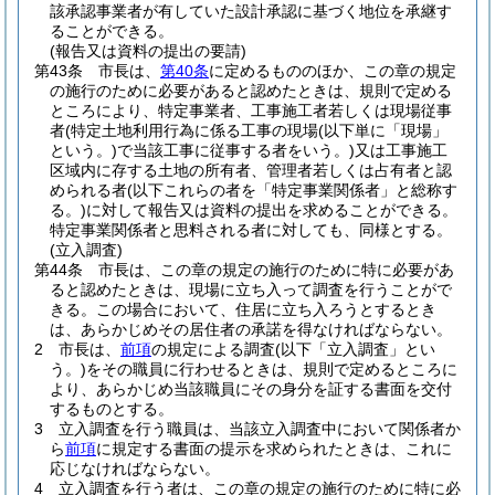
該承認事業者が有していた設計承認に基づく地位を承継す
ることができる。
(報告又は資料の提出の要請)
第43条
市長は、
第40条
に定めるもののほか、この章の規定
の施行のために必要があると認めたときは、規則で定める
ところにより、特定事業者、工事施工者若しくは現場従事
者
(特定土地利用行為に係る工事の現場
(以下単に「現場」
という。)
で当該工事に従事する者をいう。)
又は工事施工
区域内に存する土地の所有者、管理者若しくは占有者と認
められる者
(以下これらの者を「特定事業関係者」と総称す
る。)
に対して報告又は資料の提出を求めることができる。
特定事業関係者と思料される者に対しても、同様とする。
(立入調査)
第44条
市長は、この章の規定の施行のために特に必要があ
ると認めたときは、現場に立ち入って調査を行うことがで
きる。
この場合において、住居に立ち入ろうとするとき
は、あらかじめその居住者の承諾を得なければならない。
2
市長は、
前項
の規定による調査
(以下「立入調査」とい
う。)
をその職員に行わせるときは、規則で定めるところに
より、あらかじめ当該職員にその身分を証する書面を交付
するものとする。
3
立入調査を行う職員は、当該立入調査中において関係者か
ら
前項
に規定する書面の提示を求められたときは、これに
応じなければならない。
4
立入調査を行う者は、この章の規定の施行のために特に必