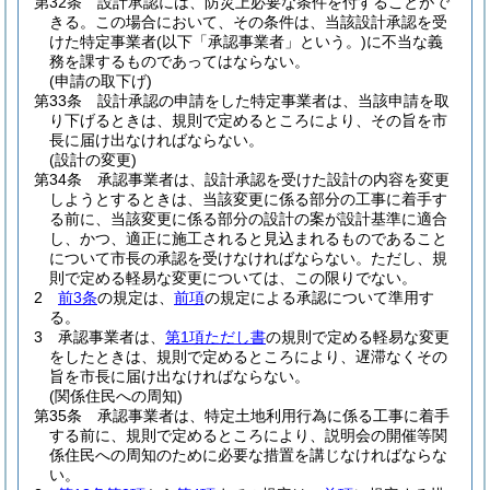
第32条
設計承認には、防災上必要な条件を付することがで
きる。
この場合において、その条件は、当該設計承認を受
けた特定事業者
(以下「承認事業者」という。)
に不当な義
務を課するものであってはならない。
(申請の取下げ)
第33条
設計承認の申請をした特定事業者は、当該申請を取
り下げるときは、規則で定めるところにより、その旨を市
長に届け出なければならない。
(設計の変更)
第34条
承認事業者は、設計承認を受けた設計の内容を変更
しようとするときは、当該変更に係る部分の工事に着手す
る前に、当該変更に係る部分の設計の案が設計基準に適合
し、かつ、適正に施工されると見込まれるものであること
について市長の承認を受けなければならない。
ただし、規
則で定める軽易な変更については、この限りでない。
2
前3条
の規定は、
前項
の規定による承認について準用す
る。
3
承認事業者は、
第1項ただし書
の規則で定める軽易な変更
をしたときは、規則で定めるところにより、遅滞なくその
旨を市長に届け出なければならない。
(関係住民への周知)
第35条
承認事業者は、特定土地利用行為に係る工事に着手
する前に、規則で定めるところにより、説明会の開催等関
係住民への周知のために必要な措置を講じなければならな
い。