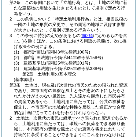
第2条
この条例において「立地行為」とは、土地の区域に新
たな建築物の用途を生じさせるものとして規則で定める行
為をいう。
2
この条例において「特定土地利用行為」とは、相当規模の
一団の土地の形質の変更で、その周辺の地域に及ぼす影響
が大きいものとして規則で定める行為をいう。
3
この条例に特別の定めがあるもの
(
前2項
に定めるものを含
む。)
を除くほか、この条例における用語の意義は、次に掲
げる法令の例による。
(1)
都市計画法
(昭和43年法律第100号)
(2)
都市計画法施行令
(昭和44年政令第158号)
(3)
建築基準法
(昭和25年法律第201号)
(4)
建築基準法施行令
(昭和25年政令第338号)
第2章
土地利用の基本理念
(基本原理)
第3条
土地は、現在及び次世代の市民のための限られた資源
であり、本市固有の豊穣な風土とその恵沢の下にもたらさ
れたかけがえのない風景は、先人達から継承した市民共有
の資産であるから、土地利用に当たっては、公共の福祉を
優先し、本市固有の地域的な特性を反映した適正かつ合理
的な計画に従ってこれを行わなければならない。
2
土地は、次世代の市民に継承すべき限られた資源であるか
ら、土地利用に当たっては、環境への負荷をできる限り低
減し、本市固有の豊穣な風土とその恵沢を将来にわたって
持続的に享受することができるようにこれを行わなければ