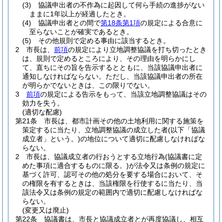
(3)
協議申出者の不作為に起因して何ら手続の進捗がない
ままに1年以上が経過したとき。
(4)
協議申出者との間で
第18条第1項
の規定による合意に
至らないことが確実であるとき。
(5)
その他規則で定める事由に該当するとき。
2
市長は、
前項
の規定により立地調整協議を打ち切ったとき
は、規則で定めるところにより、その理由を明らかにし
て、直ちにその旨を告示するとともに、当該協議申出者に
通知しなければならない。
ただし、当該協議申出者の所在
が明らかでないときは、この限りでない。
3
前項
の規定による告示をもって、当該立地調整協議はその
効力を失う。
(適切な配慮)
第21条
市長は、都市計画その他の土地利用に関する施策を
策定するに当たり、立地調整協議の成立した者
(以下「協議
成立者」という。)
の地位について適切に配慮しなければな
らない。
2
市長は、協議成立者の行おうとする立地行為
(協議書に定
めた事項に適合するものに限る。)
が法令又は条例の規定に
基づく許可、認可その他の処分を要する場合において、そ
の権限を有するときは、当該権限を行使するに当たり、当
該法令又は条例の規定の範囲内で適切に配慮しなければな
らない。
(変更又は廃止)
第22条
協議書は、市長と協議成立者とが再度協議し、相互