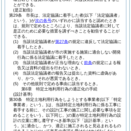
とができる。
(是正勧告)
第29条
市長は、法定協議に着手した者
(以下「法定協議者」
という。)
が
次の各号
のいずれかに該当すると認めたとき
は、規則で定めるところにより、当該法定協議者に対して
是正のために必要な措置を講ずべきことを勧告することが
できる。
(1)
当該法定協議者が
第27条
の規定に違反して法定協議に
着手したとき。
(2)
当該法定協議者が市の実施する施策に適合しない開発
行為に係る法定協議に着手したとき。
(3)
当該法定協議者が正当な理由なく
前条
の規定による報
告又は資料の提出を行わないとき。
(4)
当該法定協議者の報告又は提出した資料に虚偽があ
り、かつ、それが悪質であるとき。
(5)
その他規則で定める事由に該当するとき。
第6章
特定土地利用行為の適正化の手続
(設計基準)
第30条
特定土地利用行為をしようとする事業者
(以下「特定
事業者」という。)
は、当該特定土地利用行為に係る工事に
着手する前に、その設計
(工事の施工に関し必要な事項を定
めることをいう。以下同じ。)
の案が特定土地利用行為の設
計の立案に際し遵守すべき基準
(以下「設計基準」とい
う。)
に適合し、かつ、適正に施工されると見込まれるもの