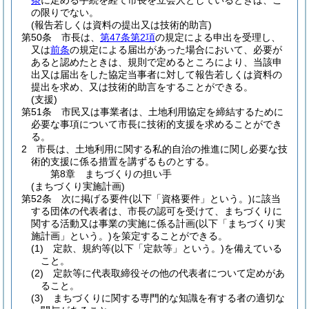
条
に定める手続を経て市長を立会人としているときは、こ
の限りでない。
(報告若しくは資料の提出又は技術的助言)
第50条
市長は、
第47条第2項
の規定による申出を受理し、
又は
前条
の規定による届出があった場合において、必要が
あると認めたときは、規則で定めるところにより、当該申
出又は届出をした協定当事者に対して報告若しくは資料の
提出を求め、又は技術的助言をすることができる。
(支援)
第51条
市民又は事業者は、土地利用協定を締結するために
必要な事項について市長に技術的支援を求めることができ
る。
2
市長は、土地利用に関する私的自治の推進に関し必要な技
術的支援に係る措置を講ずるものとする。
第8章
まちづくりの担い手
(まちづくり実施計画)
第52条
次に掲げる要件
(以下「資格要件」という。)
に該当
する団体の代表者は、市長の認可を受けて、まちづくりに
関する活動又は事業の実施に係る計画
(以下「まちづくり実
施計画」という。)
を策定することができる。
(1)
定款、規約等
(以下「定款等」という。)
を備えている
こと。
(2)
定款等に代表取締役その他の代表者について定めがあ
ること。
(3)
まちづくりに関する専門的な知識を有する者の適切な