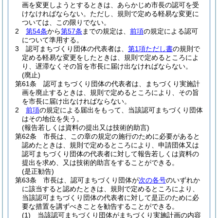
画を変更しようとするときは、あらかじめ市長の認可を受
けなければならない。
ただし、規則で定める軽易な変更に
ついては、この限りでない。
2
第54条
から
第57条
までの規定は、
前項
の規定による認可
について準用する。
3
認可まちづくり団体の代表者は、
第1項ただし書
の規則で
定める軽易な変更をしたときは、規則で定めるところによ
り、遅滞なくその旨を市長に届け出なければならない。
(廃止)
第61条
認可まちづくり団体の代表者は、まちづくり実施計
画を廃止するときは、規則で定めるところにより、その旨
を市長に届け出なければならない。
2
前項
の規定による届出をもって、当該認可まちづくり団体
はその地位を失う。
(報告若しくは資料の提出又は技術的助言)
第62条
市長は、この章の規定の施行のために必要があると
認めたときは、規則で定めるところにより、申請団体又は
認可まちづくり団体の代表者に対して報告若しくは資料の
提出を求め、又は技術的助言をすることができる。
(是正勧告)
第63条
市長は、認可まちづくり団体が
次の各号
のいずれか
に該当すると認めたときは、規則で定めるところにより、
当該認可まちづくり団体の代表者に対して是正のために必
要な措置を講ずべきことを勧告することができる。
(1)
当該認可まちづくり団体がまちづくり実施計画の内容