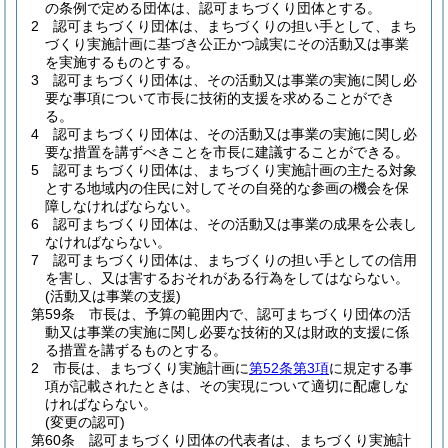
の条例で定める団体は、認可まちづくり団体とする。
2
認可まちづくり団体は、まちづくりの担い手として、まち
づくり実施計画に基づき公正かつ誠実にその活動又は事業
を実施するものとする。
3
認可まちづくり団体は、その活動又は事業の実施に関し必
要な事項について市長に技術的支援を求めることができ
る。
4
認可まちづくり団体は、その活動又は事業の実施に関し必
要な措置を講ずべきことを市長に建議することができる。
5
認可まちづくり団体は、まちづくり実施計画の主たる対象
とする地域内の住民に対してその自発的な参画の機会を保
障しなければならない。
6
認可まちづくり団体は、その活動又は事業の成果を公表し
なければならない。
7
認可まちづくり団体は、まちづくりの担い手としての信用
を害し、又は害するおそれがある行為をしてはならない。
(活動又は事業の支援)
第59条
市長は、予算の範囲内で、認可まちづくり団体の活
動又は事業の実施に関し必要な技術的又は財政的支援に係
る措置を講ずるものとする。
2
市長は、まちづくり実施計画に
第52条第3項
に規定する事
項が記載されたときは、その実現について適切に配慮しな
ければならない。
(変更の認可)
第60条
認可まちづくり団体の代表者は、まちづくり実施計