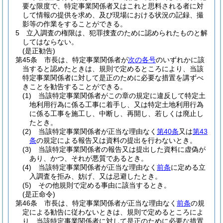
要な限度で、特定事業関係者又はこれと思料される者に対
して情報の提供を求め、及び現場における状況の記録、撮
影等の作業をすることができる。
5
立入調査の権限は、犯罪捜査のために認められたものと解
してはならない。
(是正勧告)
第45条
市長は、特定事業関係者が
次の各号
のいずれかに該
当すると認めたときは、規則で定めるところにより、当該
特定事業関係者に対して是正のために必要な措置を講ずべ
きことを勧告することができる。
(1)
当該特定事業関係者がこの章の規定に違反して特定土
地利用行為に係る工事に着手し、又は特定土地利用行為
に係る工事を施工し、中断し、再開し、若しくは廃止し
たとき。
(2)
当該特定事業関係者が正当な理由なく
第40条
又は
第43
条
の規定による報告又は資料の提出を行わないとき。
(3)
当該特定事業関係者の報告又は提出した資料に虚偽が
あり、かつ、それが悪質であるとき。
(4)
当該特定事業関係者が正当な理由なく
前条
に定める立
入調査を拒み、妨げ、又は忌避したとき。
(5)
その他規則で定める事由に該当するとき。
(是正命令)
第46条
市長は、特定事業関係者が正当な理由なく
前条
の規
定による勧告に従わないときは、規則で定めるところによ
り、当該特定事業関係者に対して是正のために必要な措置