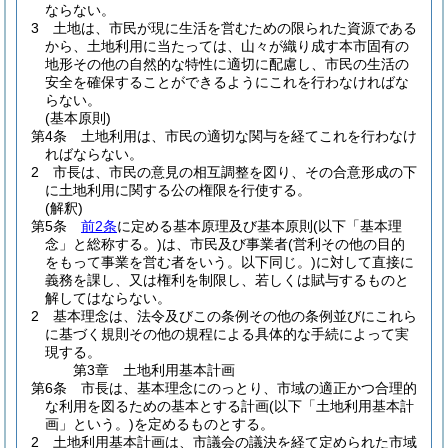
ならない。
3
土地は、市民が現に生活を営むための限られた資源である
から、土地利用に当たっては、山々が織り成す本市固有の
地形その他の自然的な特性に適切に配慮し、市民の生活の
安全を確保することができるようにこれを行わなければな
らない。
(基本原則)
第4条
土地利用は、市民の適切な関与を経てこれを行わなけ
ればならない。
2
市長は、市民の意見の相互調整を図り、その合意形成の下
に土地利用に関する公の権限を行使する。
(解釈)
第5条
前2条
に定める基本原理及び基本原則
(以下「基本理
念」と総称する。)
は、市民及び事業者
(営利その他の目的
をもって事業を営む者をいう。以下同じ。)
に対して直接に
義務を課し、又は権利を制限し、若しくは賦与するものと
解してはならない。
2
基本理念は、法令及びこの条例その他の条例並びにこれら
に基づく規則その他の規程による具体的な手続によって実
現する。
第3章
土地利用基本計画
第6条
市長は、基本理念にのっとり、市域の適正かつ合理的
な利用を図るための基本とする計画
(以下「土地利用基本計
画」という。)
を定めるものとする。
2
土地利用基本計画は、市議会の議決を経て定められた市域