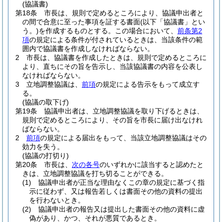
(協議書)
第18条
市長は、規則で定めるところにより、協議申出者と
の間で合意に至った事項を証する書面
(以下「協議書」とい
う。)
を作成するものとする。
この場合において、
前条第2
項
の規定による条件が付されているときは、当該条件の範
囲内で協議書を作成しなければならない。
2
市長は、協議書を作成したときは、規則で定めるところに
より、直ちにその旨を告示し、当該協議書の内容を公表し
なければならない。
3
立地調整協議は、
前項
の規定による告示をもって成立す
る。
(協議の取下げ)
第19条
協議申出者は、立地調整協議を取り下げるときは、
規則で定めるところにより、その旨を市長に届け出なけれ
ばならない。
2
前項
の規定による届出をもって、当該立地調整協議はその
効力を失う。
(協議の打切り)
第20条
市長は、
次の各号
のいずれかに該当すると認めたと
きは、立地調整協議を打ち切ることができる。
(1)
協議申出者が正当な理由なくこの章の規定に基づく指
示に従わず、又は報告若しくは書面その他の資料の提出
を行わないとき。
(2)
協議申出者の報告又は提出した書面その他の資料に虚
偽があり、かつ、それが悪質であるとき。