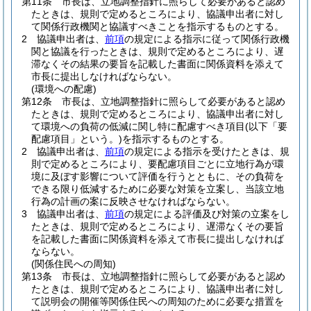
第11条
市長は、立地調整指針に照らして必要があると認め
たときは、規則で定めるところにより、協議申出者に対し
て関係行政機関と協議すべきことを指示するものとする。
2
協議申出者は、
前項
の規定による指示に従って関係行政機
関と協議を行ったときは、規則で定めるところにより、遅
滞なくその結果の要旨を記載した書面に関係資料を添えて
市長に提出しなければならない。
(環境への配慮)
第12条
市長は、立地調整指針に照らして必要があると認め
たときは、規則で定めるところにより、協議申出者に対し
て環境への負荷の低減に関し特に配慮すべき項目
(以下「要
配慮項目」という。)
を指示するものとする。
2
協議申出者は、
前項
の規定による指示を受けたときは、規
則で定めるところにより、要配慮項目ごとに立地行為が環
境に及ぼす影響について評価を行うとともに、その負荷を
できる限り低減するために必要な対策を立案し、当該立地
行為の計画の案に反映させなければならない。
3
協議申出者は、
前項
の規定による評価及び対策の立案をし
たときは、規則で定めるところにより、遅滞なくその要旨
を記載した書面に関係資料を添えて市長に提出しなければ
ならない。
(関係住民への周知)
第13条
市長は、立地調整指針に照らして必要があると認め
たときは、規則で定めるところにより、協議申出者に対し
て説明会の開催等関係住民への周知のために必要な措置を