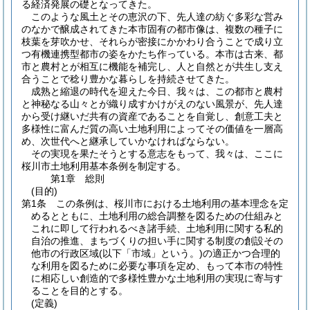
る経済発展の礎となってきた。
このような風土とその恵沢の下、先人達の紡ぐ多彩な営み
のなかで醸成されてきた本市固有の都市像は、複数の種子に
枝葉を芽吹かせ、それらが密接にかかわり合うことで成り立
つ有機連携型都市の姿をかたち作っている。本市は古来、都
市と農村とが相互に機能を補完し、人と自然とが共生し支え
合うことで稔り豊かな暮らしを持続させてきた。
成熟と縮退の時代を迎えた今日、我々は、この都市と農村
と神秘なる山々とが織り成すかけがえのない風景が、先人達
から受け継いだ共有の資産であることを自覚し、創意工夫と
多様性に富んだ質の高い土地利用によってその価値を一層高
め、次世代へと継承していかなければならない。
その実現を果たそうとする意志をもって、我々は、ここに
桜川市土地利用基本条例を制定する。
第1章
総則
(目的)
第1条
この条例は、桜川市における土地利用の基本理念を定
めるとともに、土地利用の総合調整を図るための仕組みと
これに即して行われるべき諸手続、土地利用に関する私的
自治の推進、まちづくりの担い手に関する制度の創設その
他市の行政区域
(以下「市域」という。)
の適正かつ合理的
な利用を図るために必要な事項を定め、もって本市の特性
に相応しい創造的で多様性豊かな土地利用の実現に寄与す
ることを目的とする。
(定義)