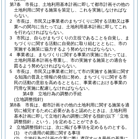
第7条
市長は、土地利用基本計画に即して都市計画その他の
土地利用に関する施策を策定し、これを実施しなければな
らない。
2
市長は、市民又は事業者のまちづくりに関する活動又は事
業への関与に当たっては、土地利用基本計画に即してこれ
を行わなければならない。
3
市民は、自らがまちづくりの主役であることを自覚し、ま
ちづくりに関する活動に自発的に取り組むとともに、市の
実施する施策に協力するよう努めなければならない。
4
事業者は、まちづくりに関する事業の実施に当たっては、
土地利用基本計画を尊重し、市の実施する施策との適合を
図るよう努めなければならない。
5
市長は、市民又は事業者に対して市の実施する施策に関す
る知識の普及と情報の発信に努め、まちづくりに関する市
民の活動の意欲を高めるとともに、事業者における事業の
円滑な実施に配慮しなければならない。
第4章
立地行為の調整の手続
(立地調整指針)
第8条
市長は、都市計画その他の土地利用に関する施策を適
切に補完するために必要があると認めたときは、土地利用
基本計画に即して立地行為の調整に関する指針
(以下「立地
調整指針」という。)
を定めることができる。
2
立地調整指針には、次に掲げる事項を定めるものとする。
(1)
その適用の範囲に関する事項
(2)
立地行為の計画の立案に際し遵守すべき最低の基準に