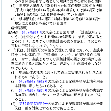
るべき関係を有する者として規則で定める者のある団体
(4)
無差別大量殺人行為を行った団体の規制に関する法律
(平成11年法律第147号)
第5条第1項若しくは第4項又は第
8条第1項の規定による処分を受けている団体
(5)
破壊活動防止法
(昭和27年法律第240号)
第5条第1項の
規定による処分を受けている団体
(計画認可)
第54条
第52条第1項
の規定による認可
(以下「計画認可」と
いう。)
を受けようとする団体の代表者は、規則で定めると
ころにより、まちづくり実施計画の案を作成し、その旨を
市長に申請しなければならない。
2
市長は、計画認可の申請を受理した場合において、当該申
請をした団体
(以下「申請団体」という。)
が資格要件に該
当し、かつ、当該まちづくり実施計画の案が次に掲げる基
準に適合すると認めたときは、遅滞なく計画認可をしなけ
ればならない。
(1)
申請団体の能力に照らして適正に実施されると見込ま
れるものであること。
(2)
第52条第2項第2号
の規定による記載事項が土地利用基
本計画に即したものであること。
(3)
第52条第2項第3号
の規定による記載事項が市の実施す
る施策に適合し、かつ、公益の増進に寄与するものであ
ること。
(4)
第52条第2項第4号
の規定による記載事項が市域の全部
又は一部を対象とするものであること。