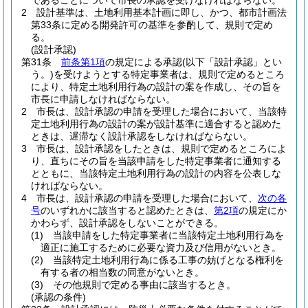
であることについて市長の承認を受けなければならない。
2
設計基準は、土地利用基本計画に即し、かつ、都市計画法
第33条に定める開発許可の基準を参酌して、規則で定め
る。
(設計承認)
第31条
前条第1項
の規定による承認
(以下「設計承認」とい
う。)
を受けようとする特定事業者は、規則で定めるところ
により、特定土地利用行為の設計の案を作成し、その旨を
市長に申請しなければならない。
2
市長は、設計承認の申請を受理した場合において、当該特
定土地利用行為の設計の案が設計基準に適合すると認めた
ときは、遅滞なく設計承認をしなければならない。
3
市長は、設計承認をしたときは、規則で定めるところによ
り、直ちにその旨を当該申請をした特定事業者に通知する
とともに、当該特定土地利用行為の設計の内容を公表しな
ければならない。
4
市長は、設計承認の申請を受理した場合において、
次の各
号
のいずれかに該当すると認めたときは、
第2項
の規定にか
かわらず、設計承認をしないことができる。
(1)
当該申請をした特定事業者に当該特定土地利用行為を
適正に施工するために必要な資力及び信用がないとき。
(2)
当該特定土地利用行為に係る工事の妨げとなる権利を
有する者の相当数の同意がないとき。
(3)
その他規則で定める事由に該当するとき。
(承認の条件)