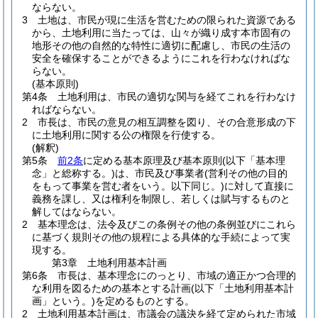
ならない。
3
土地は、市民が現に生活を営むための限られた資源である
から、土地利用に当たっては、山々が織り成す本市固有の
地形その他の自然的な特性に適切に配慮し、市民の生活の
安全を確保することができるようにこれを行わなければな
らない。
(基本原則)
第4条
土地利用は、市民の適切な関与を経てこれを行わなけ
ればならない。
2
市長は、市民の意見の相互調整を図り、その合意形成の下
に土地利用に関する公の権限を行使する。
(解釈)
第5条
前2条
に定める基本原理及び基本原則
(以下「基本理
念」と総称する。)
は、市民及び事業者
(営利その他の目的
をもって事業を営む者をいう。以下同じ。)
に対して直接に
義務を課し、又は権利を制限し、若しくは賦与するものと
解してはならない。
2
基本理念は、法令及びこの条例その他の条例並びにこれら
に基づく規則その他の規程による具体的な手続によって実
現する。
第3章
土地利用基本計画
第6条
市長は、基本理念にのっとり、市域の適正かつ合理的
な利用を図るための基本とする計画
(以下「土地利用基本計
画」という。)
を定めるものとする。
2
土地利用基本計画は、市議会の議決を経て定められた市域