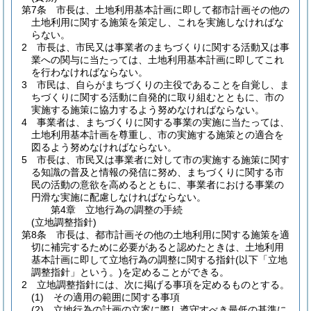
第7条
市長は、土地利用基本計画に即して都市計画その他の
土地利用に関する施策を策定し、これを実施しなければな
らない。
2
市長は、市民又は事業者のまちづくりに関する活動又は事
業への関与に当たっては、土地利用基本計画に即してこれ
を行わなければならない。
3
市民は、自らがまちづくりの主役であることを自覚し、ま
ちづくりに関する活動に自発的に取り組むとともに、市の
実施する施策に協力するよう努めなければならない。
4
事業者は、まちづくりに関する事業の実施に当たっては、
土地利用基本計画を尊重し、市の実施する施策との適合を
図るよう努めなければならない。
5
市長は、市民又は事業者に対して市の実施する施策に関す
る知識の普及と情報の発信に努め、まちづくりに関する市
民の活動の意欲を高めるとともに、事業者における事業の
円滑な実施に配慮しなければならない。
第4章
立地行為の調整の手続
(立地調整指針)
第8条
市長は、都市計画その他の土地利用に関する施策を適
切に補完するために必要があると認めたときは、土地利用
基本計画に即して立地行為の調整に関する指針
(以下「立地
調整指針」という。)
を定めることができる。
2
立地調整指針には、次に掲げる事項を定めるものとする。
(1)
その適用の範囲に関する事項
(2)
立地行為の計画の立案に際し遵守すべき最低の基準に