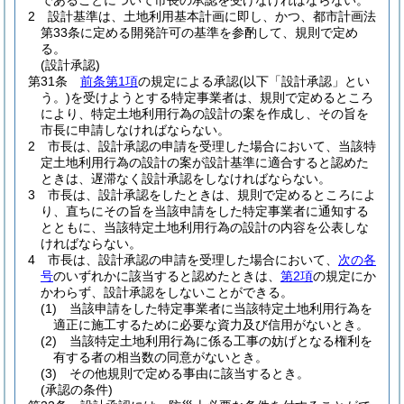
であることについて市長の承認を受けなければならない。
2
設計基準は、土地利用基本計画に即し、かつ、都市計画法
第33条に定める開発許可の基準を参酌して、規則で定め
る。
(設計承認)
第31条
前条第1項
の規定による承認
(以下「設計承認」とい
う。)
を受けようとする特定事業者は、規則で定めるところ
により、特定土地利用行為の設計の案を作成し、その旨を
市長に申請しなければならない。
2
市長は、設計承認の申請を受理した場合において、当該特
定土地利用行為の設計の案が設計基準に適合すると認めた
ときは、遅滞なく設計承認をしなければならない。
3
市長は、設計承認をしたときは、規則で定めるところによ
り、直ちにその旨を当該申請をした特定事業者に通知する
とともに、当該特定土地利用行為の設計の内容を公表しな
ければならない。
4
市長は、設計承認の申請を受理した場合において、
次の各
号
のいずれかに該当すると認めたときは、
第2項
の規定にか
かわらず、設計承認をしないことができる。
(1)
当該申請をした特定事業者に当該特定土地利用行為を
適正に施工するために必要な資力及び信用がないとき。
(2)
当該特定土地利用行為に係る工事の妨げとなる権利を
有する者の相当数の同意がないとき。
(3)
その他規則で定める事由に該当するとき。
(承認の条件)