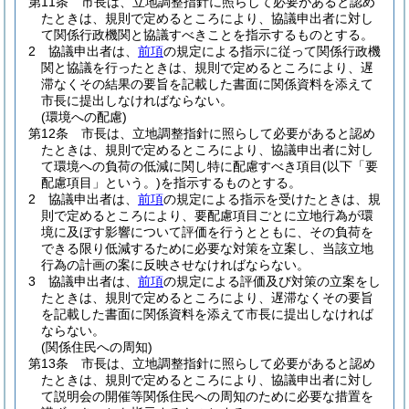
第11条
市長は、立地調整指針に照らして必要があると認め
たときは、規則で定めるところにより、協議申出者に対し
て関係行政機関と協議すべきことを指示するものとする。
2
協議申出者は、
前項
の規定による指示に従って関係行政機
関と協議を行ったときは、規則で定めるところにより、遅
滞なくその結果の要旨を記載した書面に関係資料を添えて
市長に提出しなければならない。
(環境への配慮)
第12条
市長は、立地調整指針に照らして必要があると認め
たときは、規則で定めるところにより、協議申出者に対し
て環境への負荷の低減に関し特に配慮すべき項目
(以下「要
配慮項目」という。)
を指示するものとする。
2
協議申出者は、
前項
の規定による指示を受けたときは、規
則で定めるところにより、要配慮項目ごとに立地行為が環
境に及ぼす影響について評価を行うとともに、その負荷を
できる限り低減するために必要な対策を立案し、当該立地
行為の計画の案に反映させなければならない。
3
協議申出者は、
前項
の規定による評価及び対策の立案をし
たときは、規則で定めるところにより、遅滞なくその要旨
を記載した書面に関係資料を添えて市長に提出しなければ
ならない。
(関係住民への周知)
第13条
市長は、立地調整指針に照らして必要があると認め
たときは、規則で定めるところにより、協議申出者に対し
て説明会の開催等関係住民への周知のために必要な措置を