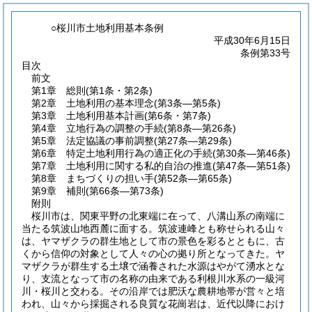
○桜川市土地利用基本条例
平成30年6月15日
条例第33号
目次
前文
第1章
総則
(第1条・第2条)
第2章
土地利用の基本理念
(第3条―第5条)
第3章
土地利用基本計画
(第6条・第7条)
第4章
立地行為の調整の手続
(第8条―第26条)
第5章
法定協議の事前調整
(第27条―第29条)
第6章
特定土地利用行為の適正化の手続
(第30条―第46条)
第7章
土地利用に関する私的自治の推進
(第47条―第51条)
第8章
まちづくりの担い手
(第52条―第65条)
第9章
補則
(第66条―第73条)
附則
桜川市は、関東平野の北東端に在って、八溝山系の南端に
当たる筑波山地西麓に面する。筑波連峰とも称せられる山々
は、ヤマザクラの群生地として市の景色を彩るとともに、古
くから信仰の対象として人々の心の拠り所となってきた。ヤ
マザクラが群生する土壌で涵養された水源はやがて湧水とな
り、支流となって市の名称の由来である利根川水系の一級河
川・桜川と交わる。その沿岸では肥沃な農耕地帯が営々と培
われ、山々から採掘される良質な花崗岩は、近代以降におけ