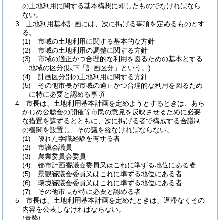
の土地利用に関する基本構想に即したものでなければなら
ない。
3
土地利用基本計画には、次に掲げる事項を定めるものとす
る。
(1)
市域の土地利用に関する基本的な方針
(2)
市域の土地利用の調整に関する方針
(3)
市域の適正かつ合理的な利用を図るための基本とする
地域の区分
(以下「計画区分」という。)
(4)
計画区分別の土地利用に関する方針
(5)
その他市長が市域の適正かつ合理的な利用を図るため
に特に必要と認める事項
4
市長は、土地利用基本計画を定めようとするときは、あら
かじめ公聴会の開催等市民の意見を反映させるために必要
な措置を講ずるとともに、次に掲げる者で構成する合議制
の機関を設置し、その議を経なければならない。
(1)
優れた学識経験を有する者
(2)
市議会議員
(3)
農業委員会委員
(4)
都市計画審議会委員又はこれに準ずる地位にある者
(5)
景観審議会委員又はこれに準ずる地位にある者
(6)
環境審議会委員又はこれに準ずる地位にある者
(7)
その他市長が特に必要と認める者
5
市長は、土地利用基本計画を定めたときは、遅滞なくその
内容を公表しなければならない。
(責務)