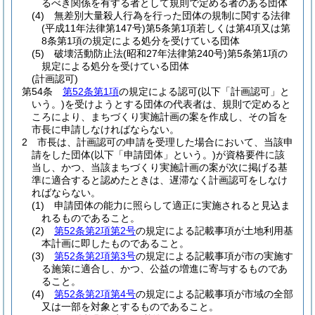
るべき関係を有する者として規則で定める者のある団体
(4)
無差別大量殺人行為を行った団体の規制に関する法律
(平成11年法律第147号)
第5条第1項若しくは第4項又は第
8条第1項の規定による処分を受けている団体
(5)
破壊活動防止法
(昭和27年法律第240号)
第5条第1項の
規定による処分を受けている団体
(計画認可)
第54条
第52条第1項
の規定による認可
(以下「計画認可」と
いう。)
を受けようとする団体の代表者は、規則で定めると
ころにより、まちづくり実施計画の案を作成し、その旨を
市長に申請しなければならない。
2
市長は、計画認可の申請を受理した場合において、当該申
請をした団体
(以下「申請団体」という。)
が資格要件に該
当し、かつ、当該まちづくり実施計画の案が次に掲げる基
準に適合すると認めたときは、遅滞なく計画認可をしなけ
ればならない。
(1)
申請団体の能力に照らして適正に実施されると見込ま
れるものであること。
(2)
第52条第2項第2号
の規定による記載事項が土地利用基
本計画に即したものであること。
(3)
第52条第2項第3号
の規定による記載事項が市の実施す
る施策に適合し、かつ、公益の増進に寄与するものであ
ること。
(4)
第52条第2項第4号
の規定による記載事項が市域の全部
又は一部を対象とするものであること。