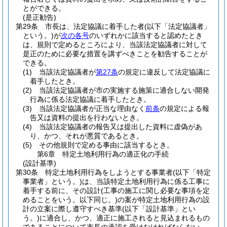
とができる。
(是正勧告)
第29条
市長は、法定協議に着手した者
(以下「法定協議者」
という。)
が
次の各号
のいずれかに該当すると認めたとき
は、規則で定めるところにより、当該法定協議者に対して
是正のために必要な措置を講ずべきことを勧告することが
できる。
(1)
当該法定協議者が
第27条
の規定に違反して法定協議に
着手したとき。
(2)
当該法定協議者が市の実施する施策に適合しない開発
行為に係る法定協議に着手したとき。
(3)
当該法定協議者が正当な理由なく
前条
の規定による報
告又は資料の提出を行わないとき。
(4)
当該法定協議者の報告又は提出した資料に虚偽があ
り、かつ、それが悪質であるとき。
(5)
その他規則で定める事由に該当するとき。
第6章
特定土地利用行為の適正化の手続
(設計基準)
第30条
特定土地利用行為をしようとする事業者
(以下「特定
事業者」という。)
は、当該特定土地利用行為に係る工事に
着手する前に、その設計
(工事の施工に関し必要な事項を定
めることをいう。以下同じ。)
の案が特定土地利用行為の設
計の立案に際し遵守すべき基準
(以下「設計基準」とい
う。)
に適合し、かつ、適正に施工されると見込まれるもの