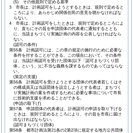
(5)
その他規則で定める基準
3
市長は、計画認可をしようとするときは、規則で定めると
ころにより、あらかじめ関係住民の意見を聴かなければな
らない。
4
市長は、計画認可をしたときは、規則で定めるところによ
り、直ちにその旨を申請団体の代表者に通知するととも
に、当該まちづくり実施計画の内容を公表しなければなら
ない。
(認可の条件)
第55条
計画認可には、この章の規定の施行のために必要な
条件を付することができる。
この場合において、その条件
は、当該計画認可を受けた団体
(以下「認可まちづくり団
体」という。)
に不当な義務を課するものであってはならな
い。
(策定の支援)
第56条
計画認可を受けようとする団体の代表者若しくはそ
の構成員又は当該団体を設立しようとする者は、まちづく
り実施計画の案を作成するために必要な事項について市長
に技術的支援を求めることができる。
(申請の取下げ)
第57条
申請団体の代表者は、計画認可の申請を取り下げる
ときは、規則で定めるところにより、その旨を市長に届け
出なければならない。
(認可まちづくり団体)
第58条
都市計画法第21条の2第2項に規定する地方公共団体