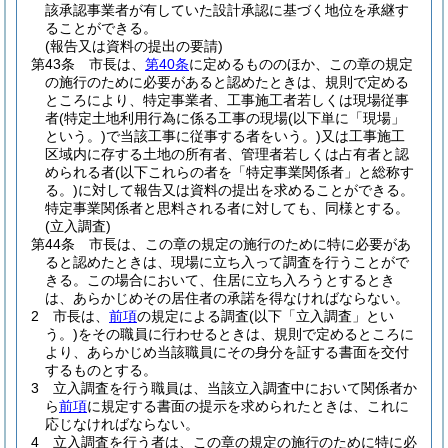
該承認事業者が有していた設計承認に基づく地位を承継す
ることができる。
(報告又は資料の提出の要請)
第43条
市長は、
第40条
に定めるもののほか、この章の規定
の施行のために必要があると認めたときは、規則で定める
ところにより、特定事業者、工事施工者若しくは現場従事
者
(特定土地利用行為に係る工事の現場
(以下単に「現場」
という。)
で当該工事に従事する者をいう。)
又は工事施工
区域内に存する土地の所有者、管理者若しくは占有者と認
められる者
(以下これらの者を「特定事業関係者」と総称す
る。)
に対して報告又は資料の提出を求めることができる。
特定事業関係者と思料される者に対しても、同様とする。
(立入調査)
第44条
市長は、この章の規定の施行のために特に必要があ
ると認めたときは、現場に立ち入って調査を行うことがで
きる。
この場合において、住居に立ち入ろうとするとき
は、あらかじめその居住者の承諾を得なければならない。
2
市長は、
前項
の規定による調査
(以下「立入調査」とい
う。)
をその職員に行わせるときは、規則で定めるところに
より、あらかじめ当該職員にその身分を証する書面を交付
するものとする。
3
立入調査を行う職員は、当該立入調査中において関係者か
ら
前項
に規定する書面の提示を求められたときは、これに
応じなければならない。
4
立入調査を行う者は、この章の規定の施行のために特に必