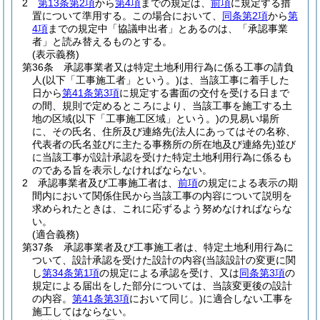
2
第13条第2項
から
第4項
までの規定は、
前項
に規定する措
置について準用する。
この場合において、
同条第2項
から
第
4項
までの規定中「協議申出者」とあるのは、「承認事業
者」と読み替えるものとする。
(表示義務)
第36条
承認事業者又は特定土地利用行為に係る工事の請負
人
(以下「工事施工者」という。)
は、当該工事に着手した
日から
第41条第3項
に規定する書面の交付を受ける日まで
の間、規則で定めるところにより、当該工事を施工する土
地の区域
(以下「工事施工区域」という。)
の見易い場所
に、その氏名、住所及び連絡先
(法人にあってはその名称、
代表者の氏名並びに主たる事務所の所在地及び連絡先)
並び
に当該工事が設計承認を受けた特定土地利用行為に係るも
のである旨を表示しなければならない。
2
承認事業者及び工事施工者は、
前項
の規定による表示の期
間内において関係住民から当該工事の内容について説明を
求められたときは、これに応ずるよう努めなければならな
い。
(適合義務)
第37条
承認事業者及び工事施工者は、特定土地利用行為に
ついて、設計承認を受けた設計の内容
(当該設計の変更に関
し
第34条第1項
の規定による承認を受け、又は
同条第3項
の
規定による届出をした部分については、当該変更後の設計
の内容。
第41条第3項
において同じ。)
に適合しない工事を
施工してはならない。