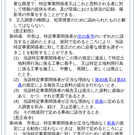
要な限度で、特定事業関係者又はこれと思料される者に対
して情報の提供を求め、及び現場における状況の記録、撮
影等の作業をすることができる。
5
立入調査の権限は、犯罪捜査のために認められたものと解
してはならない。
(是正勧告)
第45条
市長は、特定事業関係者が
次の各号
のいずれかに該
当すると認めたときは、規則で定めるところにより、当該
特定事業関係者に対して是正のために必要な措置を講ずべ
きことを勧告することができる。
(1)
当該特定事業関係者がこの章の規定に違反して特定土
地利用行為に係る工事に着手し、又は特定土地利用行為
に係る工事を施工し、中断し、再開し、若しくは廃止し
たとき。
(2)
当該特定事業関係者が正当な理由なく
第40条
又は
第43
条
の規定による報告又は資料の提出を行わないとき。
(3)
当該特定事業関係者の報告又は提出した資料に虚偽が
あり、かつ、それが悪質であるとき。
(4)
当該特定事業関係者が正当な理由なく
前条
に定める立
入調査を拒み、妨げ、又は忌避したとき。
(5)
その他規則で定める事由に該当するとき。
(是正命令)
第46条
市長は、特定事業関係者が正当な理由なく
前条
の規
定による勧告に従わないときは、規則で定めるところによ
り、当該特定事業関係者に対して是正のために必要な措置