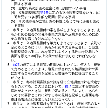
関する事項
(3)
立地行為の計画の立案に際し調整すべき事項
(4)
立地調整協議
(
第9条
に定める立地調整協議をいう。)
に
通常要すべき標準的な期間に関する事項
(5)
その他市長が立地行為の特性に応じて特に必要と認め
る事項
3
市長は、立地調整指針の案を作成しようとするときは、あ
らかじめ公聴会の開催等市民の意見を反映させるために必
要な措置を講じなければならない。
4
市長は、立地調整指針を策定しようとするときは、規則で
定めるところにより、あらかじめその旨を公告し、当該立
地調整指針の案にこれを策定しようとする理由を記載した
書面を添えて30日以上公衆の縦覧に供しなければならな
い。
5
前項
の規定による縦覧の期間内においては、何人も、規則
で定めるところにより、縦覧に供された立地調整指針の案
に対する自らの意見を記載した書面を市長に提出すること
ができる。
6
市長は、都市計画審議会の議を経て立地調整指針を策定す
るものとする。
この場合において、
前項
に規定する書面の
提出があったときは、規則で定めるところにより、あらか
じめその要旨とこれに対する市の見解を記載した書面を都
市計画審議会に提出しなければならない。
7
市長は、立地調整指針を策定したときは、規則で定めると