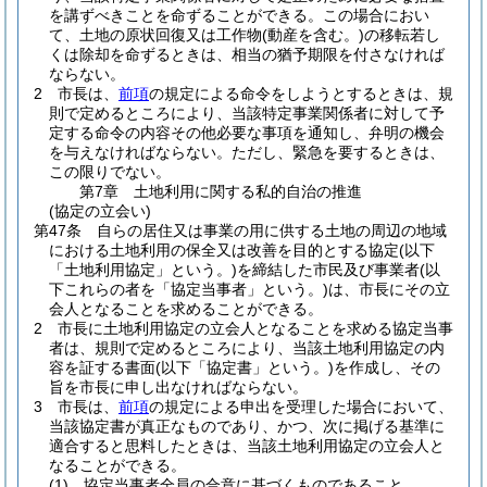
を講ずべきことを命ずることができる。
この場合におい
て、土地の原状回復又は工作物
(動産を含む。)
の移転若し
くは除却を命ずるときは、相当の猶予期限を付さなければ
ならない。
2
市長は、
前項
の規定による命令をしようとするときは、規
則で定めるところにより、当該特定事業関係者に対して予
定する命令の内容その他必要な事項を通知し、弁明の機会
を与えなければならない。
ただし、緊急を要するときは、
この限りでない。
第7章
土地利用に関する私的自治の推進
(協定の立会い)
第47条
自らの居住又は事業の用に供する土地の周辺の地域
における土地利用の保全又は改善を目的とする協定
(以下
「土地利用協定」という。)
を締結した市民及び事業者
(以
下これらの者を「協定当事者」という。)
は、市長にその立
会人となることを求めることができる。
2
市長に土地利用協定の立会人となることを求める協定当事
者は、規則で定めるところにより、当該土地利用協定の内
容を証する書面
(以下「協定書」という。)
を作成し、その
旨を市長に申し出なければならない。
3
市長は、
前項
の規定による申出を受理した場合において、
当該協定書が真正なものであり、かつ、次に掲げる基準に
適合すると思料したときは、当該土地利用協定の立会人と
なることができる。
(1)
協定当事者全員の合意に基づくものであること。