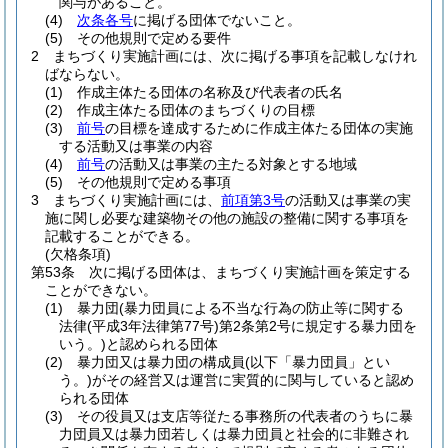
関与があること。
(4)
次条各号
に掲げる団体でないこと。
(5)
その他規則で定める要件
2
まちづくり実施計画には、次に掲げる事項を記載しなけれ
ばならない。
(1)
作成主体たる団体の名称及び代表者の氏名
(2)
作成主体たる団体のまちづくりの目標
(3)
前号
の目標を達成するために作成主体たる団体の実施
する活動又は事業の内容
(4)
前号
の活動又は事業の主たる対象とする地域
(5)
その他規則で定める事項
3
まちづくり実施計画には、
前項第3号
の活動又は事業の実
施に関し必要な建築物その他の施設の整備に関する事項を
記載することができる。
(欠格条項)
第53条
次に掲げる団体は、まちづくり実施計画を策定する
ことができない。
(1)
暴力団
(暴力団員による不当な行為の防止等に関する
法律
(平成3年法律第77号)
第2条第2号に規定する暴力団を
いう。)
と認められる団体
(2)
暴力団又は暴力団の構成員
(以下「暴力団員」とい
う。)
がその経営又は運営に実質的に関与していると認め
られる団体
(3)
その役員又は支店等従たる事務所の代表者のうちに暴
力団員又は暴力団若しくは暴力団員と社会的に非難され