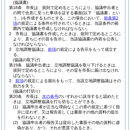
(協議書)
第18条
市長は、規則で定めるところにより、協議申出者と
の間で合意に至った事項を証する書面
(以下「協議書」とい
う。)
を作成するものとする。
この場合において、
前条第2
項
の規定による条件が付されているときは、当該条件の範
囲内で協議書を作成しなければならない。
2
市長は、協議書を作成したときは、規則で定めるところに
より、直ちにその旨を告示し、当該協議書の内容を公表し
なければならない。
3
立地調整協議は、
前項
の規定による告示をもって成立す
る。
(協議の取下げ)
第19条
協議申出者は、立地調整協議を取り下げるときは、
規則で定めるところにより、その旨を市長に届け出なけれ
ばならない。
2
前項
の規定による届出をもって、当該立地調整協議はその
効力を失う。
(協議の打切り)
第20条
市長は、
次の各号
のいずれかに該当すると認めたと
きは、立地調整協議を打ち切ることができる。
(1)
協議申出者が正当な理由なくこの章の規定に基づく指
示に従わず、又は報告若しくは書面その他の資料の提出
を行わないとき。
(2)
協議申出者の報告又は提出した書面その他の資料に虚
偽があり、かつ、それが悪質であるとき。