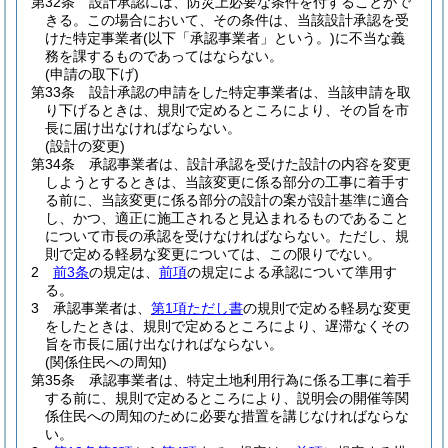
第32条
設計承認には、防災上必要な条件を付することがで
きる。
この場合において、その条件は、当該設計承認を受
けた特定事業者
(以下「承認事業者」という。)
に不当な義
務を課するものであってはならない。
(申請の取下げ)
第33条
設計承認の申請をした特定事業者は、当該申請を取
り下げるときは、規則で定めるところにより、その旨を市
長に届け出なければならない。
(設計の変更)
第34条
承認事業者は、設計承認を受けた設計の内容を変更
しようとするときは、当該変更に係る部分の工事に着手す
る前に、当該変更に係る部分の設計の案が設計基準に適合
し、かつ、適正に施工されると見込まれるものであること
について市長の承認を受けなければならない。
ただし、規
則で定める軽易な変更については、この限りでない。
2
前3条
の規定は、
前項
の規定による承認について準用す
る。
3
承認事業者は、
第1項ただし書
の規則で定める軽易な変更
をしたときは、規則で定めるところにより、遅滞なくその
旨を市長に届け出なければならない。
(関係住民への周知)
第35条
承認事業者は、特定土地利用行為に係る工事に着手
する前に、規則で定めるところにより、説明会の開催等関
係住民への周知のために必要な措置を講じなければならな
い。