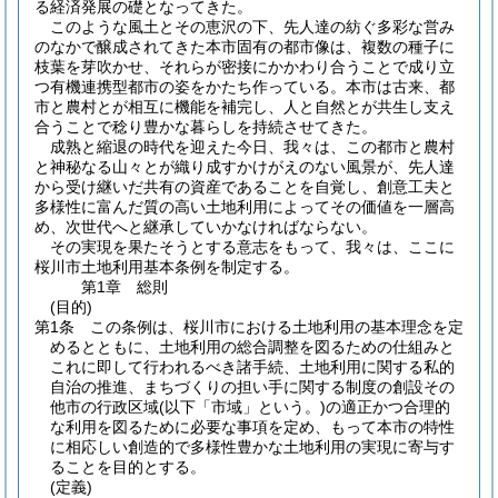
る経済発展の礎となってきた。
このような風土とその恵沢の下、先人達の紡ぐ多彩な営み
のなかで醸成されてきた本市固有の都市像は、複数の種子に
枝葉を芽吹かせ、それらが密接にかかわり合うことで成り立
つ有機連携型都市の姿をかたち作っている。本市は古来、都
市と農村とが相互に機能を補完し、人と自然とが共生し支え
合うことで稔り豊かな暮らしを持続させてきた。
成熟と縮退の時代を迎えた今日、我々は、この都市と農村
と神秘なる山々とが織り成すかけがえのない風景が、先人達
から受け継いだ共有の資産であることを自覚し、創意工夫と
多様性に富んだ質の高い土地利用によってその価値を一層高
め、次世代へと継承していかなければならない。
その実現を果たそうとする意志をもって、我々は、ここに
桜川市土地利用基本条例を制定する。
第1章
総則
(目的)
第1条
この条例は、桜川市における土地利用の基本理念を定
めるとともに、土地利用の総合調整を図るための仕組みと
これに即して行われるべき諸手続、土地利用に関する私的
自治の推進、まちづくりの担い手に関する制度の創設その
他市の行政区域
(以下「市域」という。)
の適正かつ合理的
な利用を図るために必要な事項を定め、もって本市の特性
に相応しい創造的で多様性豊かな土地利用の実現に寄与す
ることを目的とする。
(定義)