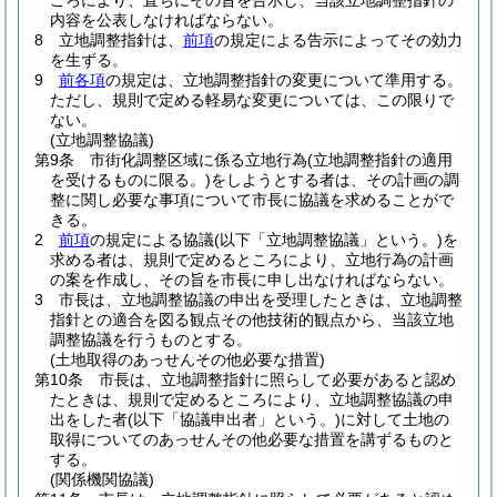
ころにより、直ちにその旨を告示し、当該立地調整指針の
内容を公表しなければならない。
8
立地調整指針は、
前項
の規定による告示によってその効力
を生ずる。
9
前各項
の規定は、立地調整指針の変更について準用する。
ただし、規則で定める軽易な変更については、この限りで
ない。
(立地調整協議)
第9条
市街化調整区域に係る立地行為
(立地調整指針の適用
を受けるものに限る。)
をしようとする者は、その計画の調
整に関し必要な事項について市長に協議を求めることがで
きる。
2
前項
の規定による協議
(以下「立地調整協議」という。)
を
求める者は、規則で定めるところにより、立地行為の計画
の案を作成し、その旨を市長に申し出なければならない。
3
市長は、立地調整協議の申出を受理したときは、立地調整
指針との適合を図る観点その他技術的観点から、当該立地
調整協議を行うものとする。
(土地取得のあっせんその他必要な措置)
第10条
市長は、立地調整指針に照らして必要があると認め
たときは、規則で定めるところにより、立地調整協議の申
出をした者
(以下「協議申出者」という。)
に対して土地の
取得についてのあっせんその他必要な措置を講ずるものと
する。
(関係機関協議)