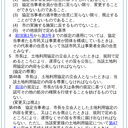
(2)
協定当事者全員が合意に至らない限り、変更すること
ができないものであること。
(3)
協定当事者の過半数が合意に至らない限り、廃止する
ことができないものであること。
(4)
市の実施する施策に反するものでないこと。
(5)
その他規則で定める基準
4
前項第1号
から
第3号
までの規定の適用については、協定
当事者たる市民又は事業者が団体を構成しているときは、
その代表者の合意をもって当該市民又は事業者全員の合意
とみなす。
5
市長は、土地利用協定の立会人となったときは、規則で定
めるところにより、遅滞なくその旨を公告し、当該土地利
用協定の内容を公表しなければならない。
(協定の尊重)
第48条
市長は、土地利用協定の立会人となったときは、当
該土地利用協定の内容を尊重しなければならない。
2
前項
の規定は、市長が法令又は条例の規定に基づく許可、
認可その他の処分の権限を行使することを妨げるものでは
ない。
(変更又は廃止)
第49条
協定当事者は、市長を立会人とした土地利用協定の
内容を変更し、又はこれを廃止したときは、規則で定める
ところにより、遅滞なくその旨を市長に届け出なければな
らない。
ただし、当該変更後の土地利用協定について
第47