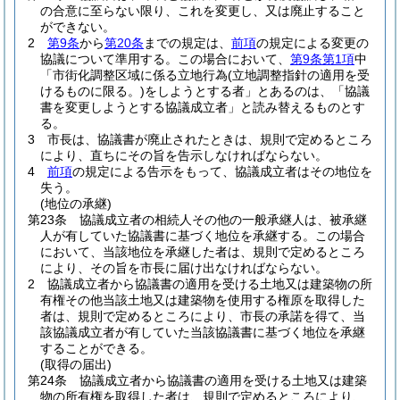
の合意に至らない限り、これを変更し、又は廃止すること
ができない。
2
第9条
から
第20条
までの規定は、
前項
の規定による変更の
協議について準用する。
この場合において、
第9条第1項
中
「市街化調整区域に係る立地行為
(立地調整指針の適用を受
けるものに限る。)
をしようとする者」とあるのは、「協議
書を変更しようとする協議成立者」と読み替えるものとす
る。
3
市長は、協議書が廃止されたときは、規則で定めるところ
により、直ちにその旨を告示しなければならない。
4
前項
の規定による告示をもって、協議成立者はその地位を
失う。
(地位の承継)
第23条
協議成立者の相続人その他の一般承継人は、被承継
人が有していた協議書に基づく地位を承継する。
この場合
において、当該地位を承継した者は、規則で定めるところ
により、その旨を市長に届け出なければならない。
2
協議成立者から協議書の適用を受ける土地又は建築物の所
有権その他当該土地又は建築物を使用する権原を取得した
者は、規則で定めるところにより、市長の承諾を得て、当
該協議成立者が有していた当該協議書に基づく地位を承継
することができる。
(取得の届出)
第24条
協議成立者から協議書の適用を受ける土地又は建築
物の所有権を取得した者は、規則で定めるところにより、