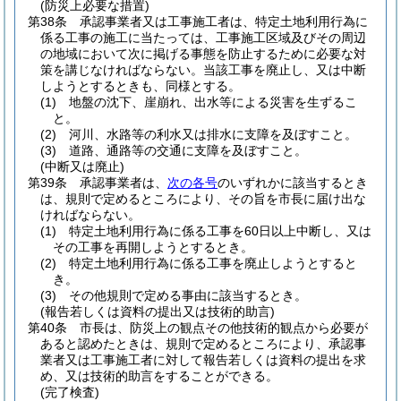
(防災上必要な措置)
第38条
承認事業者又は工事施工者は、特定土地利用行為に
係る工事の施工に当たっては、工事施工区域及びその周辺
の地域において次に掲げる事態を防止するために必要な対
策を講じなければならない。
当該工事を廃止し、又は中断
しようとするときも、同様とする。
(1)
地盤の沈下、崖崩れ、出水等による災害を生ずるこ
と。
(2)
河川、水路等の利水又は排水に支障を及ぼすこと。
(3)
道路、通路等の交通に支障を及ぼすこと。
(中断又は廃止)
第39条
承認事業者は、
次の各号
のいずれかに該当するとき
は、規則で定めるところにより、その旨を市長に届け出な
ければならない。
(1)
特定土地利用行為に係る工事を60日以上中断し、又は
その工事を再開しようとするとき。
(2)
特定土地利用行為に係る工事を廃止しようとすると
き。
(3)
その他規則で定める事由に該当するとき。
(報告若しくは資料の提出又は技術的助言)
第40条
市長は、防災上の観点その他技術的観点から必要が
あると認めたときは、規則で定めるところにより、承認事
業者又は工事施工者に対して報告若しくは資料の提出を求
め、又は技術的助言をすることができる。
(完了検査)