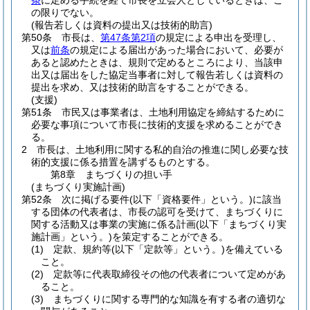
条
に定める手続を経て市長を立会人としているときは、こ
の限りでない。
(報告若しくは資料の提出又は技術的助言)
第50条
市長は、
第47条第2項
の規定による申出を受理し、
又は
前条
の規定による届出があった場合において、必要が
あると認めたときは、規則で定めるところにより、当該申
出又は届出をした協定当事者に対して報告若しくは資料の
提出を求め、又は技術的助言をすることができる。
(支援)
第51条
市民又は事業者は、土地利用協定を締結するために
必要な事項について市長に技術的支援を求めることができ
る。
2
市長は、土地利用に関する私的自治の推進に関し必要な技
術的支援に係る措置を講ずるものとする。
第8章
まちづくりの担い手
(まちづくり実施計画)
第52条
次に掲げる要件
(以下「資格要件」という。)
に該当
する団体の代表者は、市長の認可を受けて、まちづくりに
関する活動又は事業の実施に係る計画
(以下「まちづくり実
施計画」という。)
を策定することができる。
(1)
定款、規約等
(以下「定款等」という。)
を備えている
こと。
(2)
定款等に代表取締役その他の代表者について定めがあ
ること。
(3)
まちづくりに関する専門的な知識を有する者の適切な