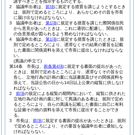
講ずべきことを指示するものとする。
2
協議申出者は、
前項
に規定する措置を講じようとするとき
は、規則で定めるところにより、あらかじめその旨を市長
に届け出なければならない。
3
協議申出者は、
第1項
に規定する措置を講じた際関係住民
から意見があったときは、これに適切に配慮し、関係住民
の合意形成が図られるよう努めなければならない。
4
協議申出者は、
第1項
に規定する措置を講じたときは、規
則で定めるところにより、遅滞なくその結果の要旨を記載
した書面に関係資料を添えて市長に提出しなければならな
い。
(異議の申立て)
第14条
市長は、
前条第4項
に規定する書面の提出があった
ときは、規則で定めるところにより、遅滞なくその旨を公
告し、立地行為の計画の案に当該書面及びその関係資料を
添えて、当該公告の日から14日以上公衆の縦覧に供しなけ
ればならない。
2
前項
の規定による縦覧の期間内において、縦覧に供された
立地行為の計画の案に対して異議のある者は、規則で定め
るところにより、自らの異議を記載した書面に自己に有利
な証拠その他の資料を添えて市長に提出することができ
る。
3
市長は、
前項
に規定する書面の提出があったときは、規則
で定めるところにより、その要旨を協議申出者に通知しな
ければならない。