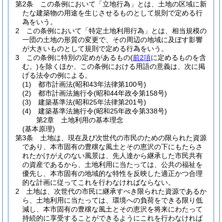
第2条
この条例において「立地行為」とは、土地の区域に新
たな建築物の用途を生じさせるものとして規則で定める行
為をいう。
2
この条例において「特定土地利用行為」とは、相当規模の
一団の土地の形質の変更で、その周辺の地域に及ぼす影響
が大きいものとして規則で定める行為をいう。
3
この条例に特別の定めがあるもの
(
前2項
に定めるものを含
む。)
を除くほか、この条例における用語の意義は、次に掲
げる法令の例による。
(1)
都市計画法
(昭和43年法律第100号)
(2)
都市計画法施行令
(昭和44年政令第158号)
(3)
建築基準法
(昭和25年法律第201号)
(4)
建築基準法施行令
(昭和25年政令第338号)
第2章
土地利用の基本理念
(基本原理)
第3条
土地は、現在及び次世代の市民のための限られた資源
であり、本市固有の豊穣な風土とその恵沢の下にもたらさ
れたかけがえのない風景は、先人達から継承した市民共有
の資産であるから、土地利用に当たっては、公共の福祉を
優先し、本市固有の地域的な特性を反映した適正かつ合理
的な計画に従ってこれを行わなければならない。
2
土地は、次世代の市民に継承すべき限られた資源であるか
ら、土地利用に当たっては、環境への負荷をできる限り低
減し、本市固有の豊穣な風土とその恵沢を将来にわたって
持続的に享受することができるようにこれを行わなければ