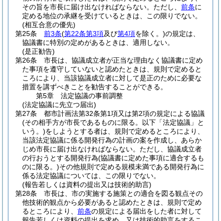
その旨を市長に届け出なければならない。
ただし、
前条
に
定める地位の承継を受けているときは、この限りでない。
(相互合意の優先)
第25条
前3条
(
第22条第3項
及び
第4項
を除く。)
の規定は、
協議書に特別の定めがあるときは、適用しない。
(是正勧告)
第26条
市長は、協議成立者が正当な理由なく協議書に定め
た事項を遵守していないと認めたときは、規則で定めると
ころにより、当該協議成立者に対して是正のために必要な
措置を講ずべきことを勧告することができる。
第5章
法定協議の事前調整
(法定協議に先立つ届出)
第27条
都市計画法第32条第1項又は第2項の規定による協議
(その相手方が市長であるものに限る。以下「法定協議」と
いう。)
をしようとする者は、規則で定めるところにより、
当該法定協議に係る開発行為の計画の案を作成し、あらか
じめ市長に届け出なければならない。
ただし、協議成立者
の行おうとする開発行為
(協議書に定めた事項に適合するも
のに限る。)
その他規則で定める規模未満である開発行為に
係る法定協議については、この限りでない。
(報告若しくは資料の提出又は技術的助言)
第28条
市長は、市の実施する施策との適合を図る観点その
他技術的観点から必要があると認めたときは、規則で定め
るところにより、
前条
の規定による届出をした者に対して
報告若しくは資料の提出を求め、又は技術的助言をするこ