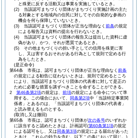
と殊更に反する活動又は事業を実施しているとき。
(2)
当該認可まちづくり団体がまちづくり実施計画の主た
る対象とする地域内の住民に対してその自発的な参画の
機会を何ら保障していないとき。
(3)
当該認可まちづくり団体が正当な理由なく
前条
の規定
による報告又は資料の提出を行わないとき。
(4)
当該認可まちづくり団体の報告又は提出した資料に虚
偽があり、かつ、それが悪質であるとき。
(5)
その他まちづくりの担い手としての信用を殊更に害
し、又は害するおそれがある行為として規則で定める行
為をしたとき。
(是正命令)
第64条
市長は、認可まちづくり団体が正当な理由なく
前条
の規定による勧告に従わないときは、規則で定めるところ
により、当該認可まちづくり団体の代表者に対して是正の
ために必要な措置を講ずべきことを命ずることができる。
2
第46条第2項
の規定は、
前項
の規定による命令について準
用する。
この場合において、
同条第2項
中「当該特定事業関
係者」とあるのは、「当該認可まちづくり団体の代表者」
と読み替えるものとする。
(取消し又は撤回)
第65条
市長は、認可まちづくり団体が
次の各号
のいずれか
に該当すると認めたときは、計画認可
(
第60条第1項
の規定
による認可をし、又は
同条第3項
の規定による届出があった
ときは、これらの効力を含む。以下この条において同じ。)