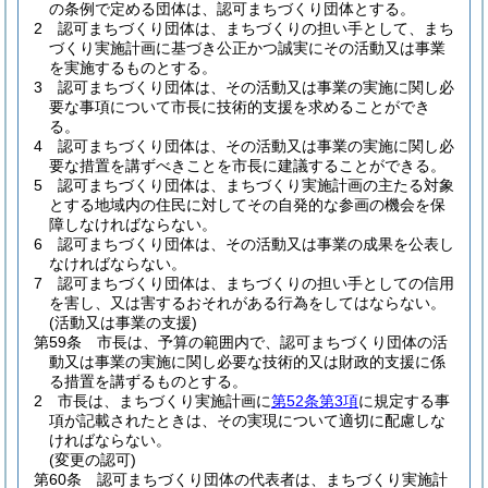
の条例で定める団体は、認可まちづくり団体とする。
2
認可まちづくり団体は、まちづくりの担い手として、まち
づくり実施計画に基づき公正かつ誠実にその活動又は事業
を実施するものとする。
3
認可まちづくり団体は、その活動又は事業の実施に関し必
要な事項について市長に技術的支援を求めることができ
る。
4
認可まちづくり団体は、その活動又は事業の実施に関し必
要な措置を講ずべきことを市長に建議することができる。
5
認可まちづくり団体は、まちづくり実施計画の主たる対象
とする地域内の住民に対してその自発的な参画の機会を保
障しなければならない。
6
認可まちづくり団体は、その活動又は事業の成果を公表し
なければならない。
7
認可まちづくり団体は、まちづくりの担い手としての信用
を害し、又は害するおそれがある行為をしてはならない。
(活動又は事業の支援)
第59条
市長は、予算の範囲内で、認可まちづくり団体の活
動又は事業の実施に関し必要な技術的又は財政的支援に係
る措置を講ずるものとする。
2
市長は、まちづくり実施計画に
第52条第3項
に規定する事
項が記載されたときは、その実現について適切に配慮しな
ければならない。
(変更の認可)
第60条
認可まちづくり団体の代表者は、まちづくり実施計