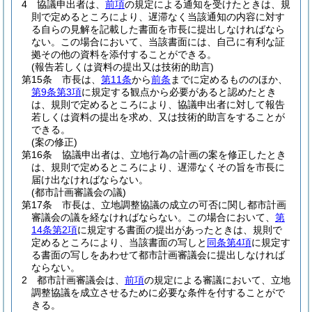
4
協議申出者は、
前項
の規定による通知を受けたときは、規
則で定めるところにより、遅滞なく当該通知の内容に対す
る自らの見解を記載した書面を市長に提出しなければなら
ない。
この場合において、当該書面には、自己に有利な証
拠その他の資料を添付することができる。
(報告若しくは資料の提出又は技術的助言)
第15条
市長は、
第11条
から
前条
までに定めるもののほか、
第9条第3項
に規定する観点から必要があると認めたとき
は、規則で定めるところにより、協議申出者に対して報告
若しくは資料の提出を求め、又は技術的助言をすることが
できる。
(案の修正)
第16条
協議申出者は、立地行為の計画の案を修正したとき
は、規則で定めるところにより、遅滞なくその旨を市長に
届け出なければならない。
(都市計画審議会の議)
第17条
市長は、立地調整協議の成立の可否に関し都市計画
審議会の議を経なければならない。
この場合において、
第
14条第2項
に規定する書面の提出があったときは、規則で
定めるところにより、当該書面の写しと
同条第4項
に規定す
る書面の写しをあわせて都市計画審議会に提出しなければ
ならない。
2
都市計画審議会は、
前項
の規定による審議において、立地
調整協議を成立させるために必要な条件を付することがで
きる。