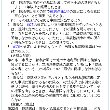
(3)
協議申出者の不作為に起因して何ら手続の進捗がない
ままに1年以上が経過したとき。
(4)
協議申出者との間で
第18条第1項
の規定による合意に
至らないことが確実であるとき。
(5)
その他規則で定める事由に該当するとき。
2
市長は、
前項
の規定により立地調整協議を打ち切ったとき
は、規則で定めるところにより、その理由を明らかにし
て、直ちにその旨を告示するとともに、当該協議申出者に
通知しなければならない。
ただし、当該協議申出者の所在
が明らかでないときは、この限りでない。
3
前項
の規定による告示をもって、当該立地調整協議はその
効力を失う。
(適切な配慮)
第21条
市長は、都市計画その他の土地利用に関する施策を
策定するに当たり、立地調整協議の成立した者
(以下「協議
成立者」という。)
の地位について適切に配慮しなければな
らない。
2
市長は、協議成立者の行おうとする立地行為
(協議書に定
めた事項に適合するものに限る。)
が法令又は条例の規定に
基づく許可、認可その他の処分を要する場合において、そ
の権限を有するときは、当該権限を行使するに当たり、当
該法令又は条例の規定の範囲内で適切に配慮しなければな
らない。
(変更又は廃止)
第22条
協議書は、市長と協議成立者とが再度協議し、相互