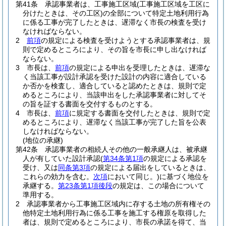
第41条
承認事業者は、工事施工区域
(工事施工区域を工区に
分けたときは、その工区)
の全部について特定土地利用行為
に係る工事が完了したときは、遅滞なく市長の検査を受け
なければならない。
2
前項
の規定による検査を受けようとする承認事業者は、規
則で定めるところにより、その旨を市長に申し出なければ
ならない。
3
市長は、
前項
の規定による申出を受理したときは、遅滞な
く当該工事が設計承認を受けた設計の内容に適合している
か否かを検査し、適合していると認めたときは、規則で定
めるところにより、当該申出をした承認事業者に対してそ
の旨を証する書面を交付するものとする。
4
市長は、
前項
に規定する書面を交付したときは、規則で定
めるところにより、遅滞なく当該工事が完了した旨を公表
しなければならない。
(地位の承継)
第42条
承認事業者の相続人その他の一般承継人は、被承継
人が有していた設計承認
(
第34条第1項
の規定による承認を
受け、又は
同条第3項
の規定による届出をしているときは、
これらの効力を含む。
次項
において同じ。)
に基づく地位を
承継する。
第23条第1項後段
の規定は、この場合について
準用する。
2
承認事業者から工事施工区域内に存する土地の所有権その
他特定土地利用行為に係る工事を施工する権原を取得した
者は、規則で定めるところにより、市長の承諾を得て、当