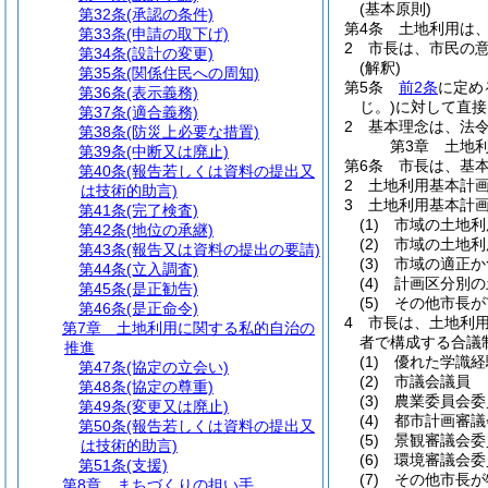
(基本原則)
第32条
(承認の条件)
第4条
土地利用は
第33条
(申請の取下げ)
2
市長は、市民の
第34条
(設計の変更)
(解釈)
第35条
(関係住民への周知)
第5条
前2条
に定め
第36条
(表示義務)
じ。)
に対して直接
第37条
(適合義務)
2
基本理念は、法
第38条
(防災上必要な措置)
第3章
土地
第39条
(中断又は廃止)
第6条
市長は、基
第40条
(報告若しくは資料の提出又
2
土地利用基本計
は技術的助言)
3
土地利用基本計
第41条
(完了検査)
(1)
市域の土地利
第42条
(地位の承継)
(2)
市域の土地利
第43条
(報告又は資料の提出の要請)
(3)
市域の適正か
第44条
(立入調査)
(4)
計画区分別の
第45条
(是正勧告)
(5)
その他市長が
第46条
(是正命令)
4
市長は、土地利
第7章
土地利用に関する私的自治の
者で構成する合議
推進
(1)
優れた学識経
第47条
(協定の立会い)
(2)
市議会議員
第48条
(協定の尊重)
(3)
農業委員会委
第49条
(変更又は廃止)
(4)
都市計画審議
第50条
(報告若しくは資料の提出又
(5)
景観審議会委
は技術的助言)
(6)
環境審議会委
第51条
(支援)
(7)
その他市長が
第8章
まちづくりの担い手