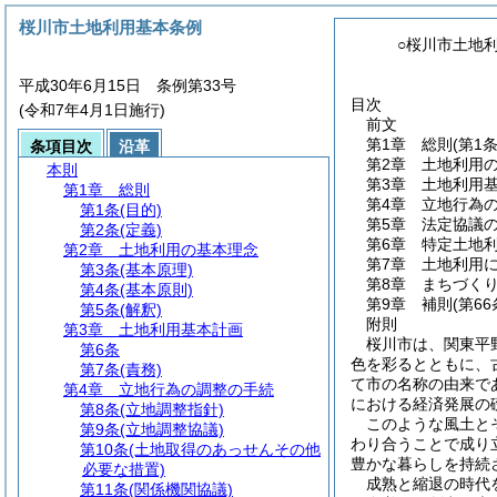
桜川市土地利用基本条例
○桜川市土地
平成30年6月15日 条例第33号
目次
(令和7年4月1日施行)
前文
第1章
総則
(第1
条項目次
沿革
第2章
土地利用
本則
第3章
土地利用
第1章
総則
第4章
立地行為
第1条
(目的)
第5章
法定協議
第2条
(定義)
第6章
特定土地
第2章
土地利用の基本理念
第7章
土地利用
第3条
(基本原理)
第8章
まちづく
第4条
(基本原則)
第9章
補則
(第6
第5条
(解釈)
附則
第3章
土地利用基本計画
桜川市は、関東平
第6条
色を彩るとともに、
第7条
(責務)
て市の名称の由来で
第4章
立地行為の調整の手続
における経済発展の
第8条
(立地調整指針)
このような風土と
第9条
(立地調整協議)
わり合うことで成り
第10条
(土地取得のあっせんその他
豊かな暮らしを持続
必要な措置)
成熟と縮退の時代
第11条
(関係機関協議)