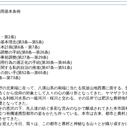
利用基本条例
条・第2条)
の基本理念
(第3条―第5条)
基本計画
(第6条・第7条)
の調整の手続
(第8条―第26条)
の事前調整
(第27条―第29条)
利用行為の適正化の手続
(第30条―第46条)
に関する私的自治の推進
(第47条―第51条)
りの担い手
(第52条―第65条)
6条―第73条)
野の北東端に在って、八溝山系の南端に当たる筑波山地西麓に面する。
古くから信仰の対象として人々の心の拠り所となってきた。ヤマザクラ
ある利根川水系の一級河川・桜川と交わる。その沿岸では肥沃な農耕地
礎となってきた。
その恵沢の下、先人達の紡ぐ多彩な営みのなかで醸成されてきた本市固
立つ有機連携型都市の姿をかたち作っている。本市は古来、都市と農村
させてきた。
を迎えた今日、我々は、この都市と農村と神秘なる山々とが織り成すか