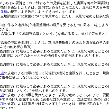
かじめその要旨とこれに対する市の見解を記載した書面を都市計画審議
整指針を策定したときは、規則で定めるところにより、直ちにその旨を
、
前項
の規定による告示によってその効力を生ずる。
、立地調整指針の変更について準用する。
ただし、規則で定める軽易な
区域に係る立地行為
(立地調整指針の適用を受けるものに限る。)
をしよう
できる。
る協議
(以下「立地調整協議」という。)
を求める者は、規則で定めるとこ
。
整協議の申出を受理したときは、立地調整指針との適合を図る観点その
んその他必要な措置)
地調整指針に照らして必要があると認めたときは、規則で定めるところ
の取得についてのあっせんその他必要な措置を講ずるものとする。
地調整指針に照らして必要があると認めたときは、規則で定めるところ
前項
の規定による指示に従って関係行政機関と協議を行ったときは、規
て市長に提出しなければならない。
地調整指針に照らして必要があると認めたときは、規則で定めるところ
要配慮項目」という。)
を指示するものとする。
前項
の規定による指示を受けたときは、規則で定めるところにより、要
をできる限り低減するために必要な対策を立案し、当該立地行為の計画
前項
の規定による評価及び対策の立案をしたときは、規則で定めるとこ
ばならない。