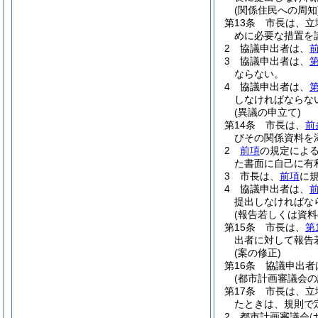
(関係住民への周知
第13条
市長は、立
めに必要な措置を
2
協議申出者は、
3
協議申出者は、
第
ならない。
4
協議申出者は、
第
しなければならな
(異議の申立て)
第14条
市長は、
前
びその関係資料を
2
前項
の規定によ
た書面に自己に有
3
市長は、
前項
に
4
協議申出者は、
提出しなければな
(報告若しくは資料
第15条
市長は、
第
出者に対して報告
(案の修正)
第16条
協議申出者
(都市計画審議会の
第17条
市長は、立
たときは、規則で
2
都市計画審議会