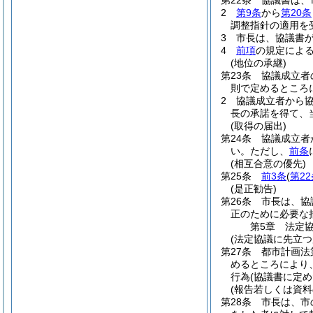
第22条
協議書は、
2
第9条
から
第20条
調整指針の適用を
3
市長は、協議書
4
前項
の規定によ
(地位の承継)
第23条
協議成立者
則で定めるところ
2
協議成立者から
長の承諾を得て、
(取得の届出)
第24条
協議成立者
い。
ただし、
前条
(相互合意の優先)
第25条
前3条
(
第2
(是正勧告)
第26条
市長は、協
正のために必要な
第5章
法定
(法定協議に先立つ
第27条
都市計画法
めるところにより
行為
(協議書に定
(報告若しくは資料
第28条
市長は、市