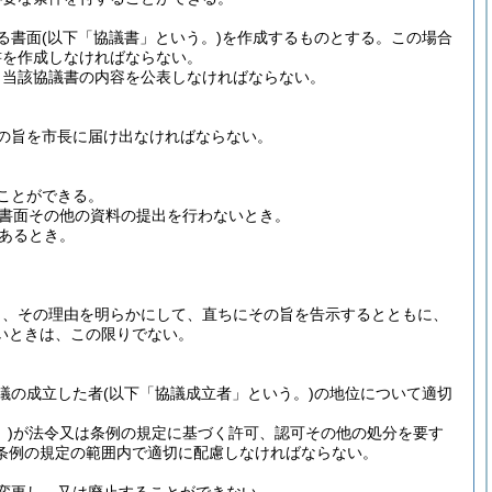
る書面
(以下「協議書」という。)
を作成するものとする。
この場合
書を作成しなければならない。
、当該協議書の内容を公表しなければならない。
の旨を市長に届け出なければならない。
ことができる。
書面その他の資料の提出を行わないとき。
あるとき。
。
。
り、その理由を明らかにして、直ちにその旨を告示するとともに、
いときは、この限りでない。
議の成立した者
(以下「協議成立者」という。)
の地位について適切
)
が法令又は条例の規定に基づく許可、認可その他の処分を要す
条例の規定の範囲内で適切に配慮しなければならない。