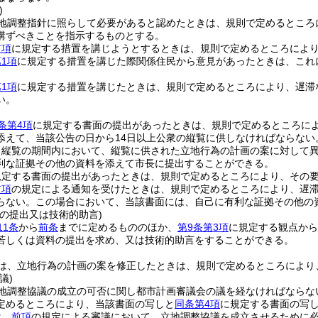
)
地調整指針に照らして必要があると認めたときは、規則で定めるところ
講ずべきことを指示するものとする。
前項
に規定する措置を講じようとするときは、規則で定めるところによ
1項
に規定する措置を講じた際関係住民から意見があったときは、これ
1項
に規定する措置を講じたときは、規則で定めるところにより、遅滞
い。
条第4項
に規定する書面の提出があったときは、規則で定めるところに
添えて、当該公告の日から14日以上公衆の縦覧に供しなければならない
る縦覧の期間内において、縦覧に供された立地行為の計画の案に対して
利な証拠その他の資料を添えて市長に提出することができる。
規定する書面の提出があったときは、規則で定めるところにより、その
前項
の規定による通知を受けたときは、規則で定めるところにより、遅
らない。
この場合において、当該書面には、自己に有利な証拠その他の
の提出又は技術的助言)
11条
から
前条
までに定めるもののほか、
第9条第3項
に規定する観点から
若しくは資料の提出を求め、又は技術的助言をすることができる。
は、立地行為の計画の案を修正したときは、規則で定めるところにより
議)
地調整協議の成立の可否に関し都市計画審議会の議を経なければならな
定めるところにより、当該書面の写しと
同条第4項
に規定する書面の写
は、
前項
の規定による審議において、立地調整協議を成立させるために