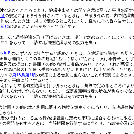
則で定めるところにより、協議申出者との間で合意に至った事項を証す
2項
の規定による条件が付されているときは、当該条件の範囲内で協議
を作成したときは、規則で定めるところにより、直ちにその旨を告示し
、
前項
の規定による告示をもって成立する。
は、立地調整協議を取り下げるときは、規則で定めるところにより、そ
る届出をもって、当該立地調整協議はその効力を失う。
の各号
のいずれかに該当すると認めたときは、立地調整協議を打ち切る
正当な理由なくこの章の規定に基づく指示に従わず、又は報告若しくは
報告又は提出した書面その他の資料に虚偽があり、かつ、それが悪質で
不作為に起因して何ら手続の進捗がないままに1年以上が経過したとき
の間で
第18条第1項
の規定による合意に至らないことが確実であるとき
定める事由に該当するとき。
規定により立地調整協議を打ち切ったときは、規則で定めるところによ
通知しなければならない。
ただし、当該協議申出者の所在が明らかでな
る告示をもって、当該立地調整協議はその効力を失う。
市計画その他の土地利用に関する施策を策定するに当たり、立地調整協
ならない。
立者の行おうとする立地行為
(協議書に定めた事項に適合するものに限る。
その権限を有するときは、当該権限を行使するに当たり、当該法令又は