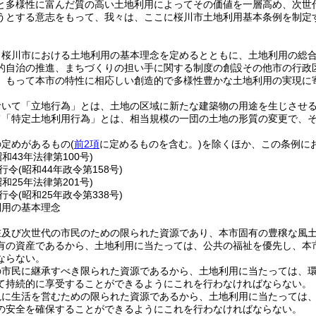
と多様性に富んだ質の高い土地利用によってその価値を一層高め、次世
うとする意志をもって、我々は、ここに桜川市土地利用基本条例を制定
、桜川市における土地利用の基本理念を定めるとともに、土地利用の総
的自治の推進、まちづくりの担い手に関する制度の創設その他市の行政
、もって本市の特性に相応しい創造的で多様性豊かな土地利用の実現に
おいて「立地行為」とは、土地の区域に新たな建築物の用途を生じさせ
て「特定土地利用行為」とは、相当規模の一団の土地の形質の変更で、
の定めがあるもの
(
前2項
に定めるものを含む。)
を除くほか、この条例に
昭和43年法律第100号)
行令
(昭和44年政令第158号)
昭和25年法律第201号)
行令
(昭和25年政令第338号)
利用の基本理念
在及び次世代の市民のための限られた資源であり、本市固有の豊穣な風
有の資産であるから、土地利用に当たっては、公共の福祉を優先し、本
ならない。
の市民に継承すべき限られた資源であるから、土地利用に当たっては、
て持続的に享受することができるようにこれを行わなければならない。
現に生活を営むための限られた資源であるから、土地利用に当たっては
の安全を確保することができるようにこれを行わなければならない。