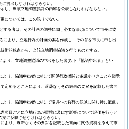
会に提出しなければならない。
告示し、当該立地調整指針の内容を公表しなければならない。
変更については、この限りでない。
とする者は、その計画の調整に関し必要な事項について市長に協
ろにより、立地行為の計画の案を作成し、その旨を市長に申し出
他技術的観点から、当該立地調整協議を行うものとする。
により、立地調整協議の申出をした者
(以下「協議申出者」とい
により、協議申出者に対して関係行政機関と協議すべきことを指示
則で定めるところにより、遅滞なくその結果の要旨を記載した書面
により、協議申出者に対して環境への負荷の低減に関し特に配慮す
配慮項目ごとに立地行為が環境に及ぼす影響について評価を行うと
の案に反映させなければならない。
ろにより、遅滞なくその要旨を記載した書面に関係資料を添えて市