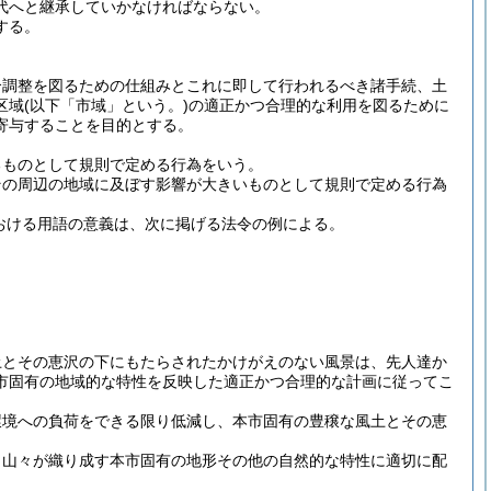
代へと継承していかなければならない。
する。
合調整を図るための仕組みとこれに即して行われるべき諸手続、土
区域
(以下「市域」という。)
の適正かつ合理的な利用を図るために
寄与することを目的とする。
るものとして規則で定める行為をいう。
その周辺の地域に及ぼす影響が大きいものとして規則で定める行為
おける用語の意義は、次に掲げる法令の例による。
土とその恵沢の下にもたらされたかけがえのない風景は、先人達か
市固有の地域的な特性を反映した適正かつ合理的な計画に従ってこ
環境への負荷をできる限り低減し、本市固有の豊穣な風土とその恵
、山々が織り成す本市固有の地形その他の自然的な特性に適切に配