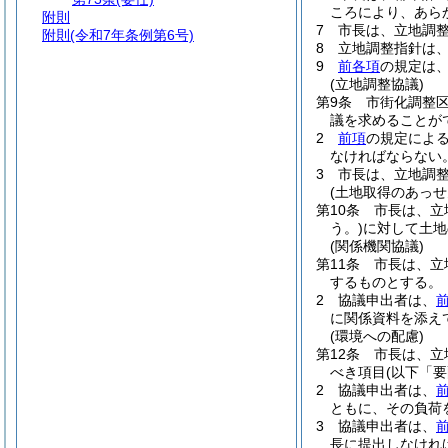
ころにより、あら
附則
7
市長は、立地調
附則
(令和7年条例第6号)
8
立地調整指針は
9
前各項
の規定は
(立地調整協議)
第9条
市街化調整
議を求めることが
2
前項
の規定によ
なければならない
3
市長は、立地調
(土地取得のあっせ
第10条
市長は、立
う。)
に対して土地
(関係機関協議)
第11条
市長は、立
するものとする。
2
協議申出者は、
に関係資料を添え
(環境への配慮)
第12条
市長は、立
べき項目
(以下「
2
協議申出者は、
ともに、その負荷
3
協議申出者は、
長に提出しなけれ