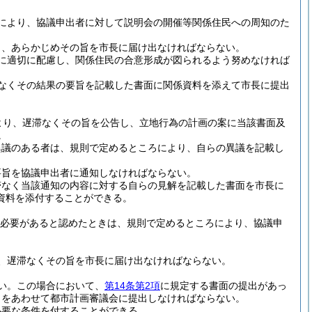
により、協議申出者に対して説明会の開催等関係住民への周知のた
り、あらかじめその旨を市長に届け出なければならない。
に適切に配慮し、関係住民の合意形成が図られるよう努めなければ
なくその結果の要旨を記載した書面に関係資料を添えて市長に提出
より、遅滞なくその旨を公告し、立地行為の計画の案に当該書面及
。
異議のある者は、規則で定めるところにより、自らの異議を記載し
要旨を協議申出者に通知しなければならない。
滞なく当該通知の内容に対する自らの見解を記載した書面を市長に
資料を添付することができる。
必要があると認めたときは、規則で定めるところにより、協議申
、遅滞なくその旨を市長に届け出なければならない。
い。
この場合において、
第14条第2項
に規定する書面の提出があっ
しをあわせて都市計画審議会に提出しなければならない。
必要な条件を付することができる。