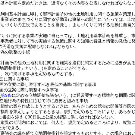
用基本計画を定めたときは、遅滞なくその内容を公表しなければならな
地利用基本計画に即して都市計画その他の土地利用に関する施策を策定
は事業者のまちづくりに関する活動又は事業への関与に当たっては、土
まちづくりの主役であることを自覚し、まちづくりに関する活動に自発
づくりに関する事業の実施に当たっては、土地利用基本計画を尊重し、
は事業者に対して市の実施する施策に関する知識の普及と情報の発信に
の円滑な実施に配慮しなければならない。
行為の調整の手続
市計画その他の土地利用に関する施策を適切に補完するために必要があ
立地調整指針」という。)
を定めることができる。
は、次に掲げる事項を定めるものとする。
囲に関する事項
画の立案に際し遵守すべき最低の基準に関する事項
画の立案に際し調整すべき事項
(
第9条
に定める立地調整協議をいう。)
に通常要すべき標準的な期間に
立地行為の特性に応じて特に必要と認める事項
整指針の案を作成しようとするときは、あらかじめ公聴会の開催等市民
整指針を策定しようとするときは、規則で定めるところにより、あらか
た書面を添えて30日以上公衆の縦覧に供しなければならない。
る縦覧の期間内においては、何人も、規則で定めるところにより、縦覧
とができる。
画審議会の議を経て立地調整指針を策定するものとする。
この場合にお