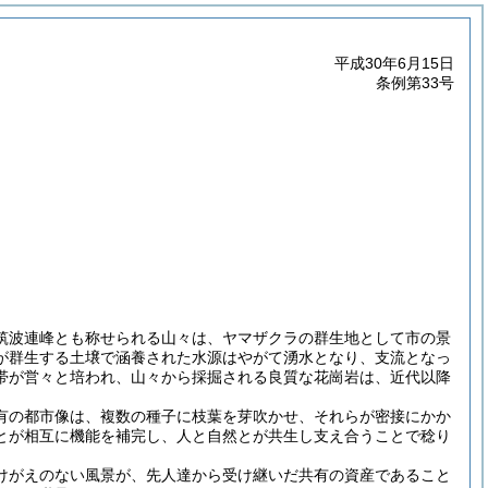
平成30年6月15日
条例第33号
筑波連峰とも称せられる山々は、ヤマザクラの群生地として市の景
が群生する土壌で涵養された水源はやがて湧水となり、支流となっ
帯が営々と培われ、山々から採掘される良質な花崗岩は、近代以降
有の都市像は、複数の種子に枝葉を芽吹かせ、それらが密接にかか
とが相互に機能を補完し、人と自然とが共生し支え合うことで稔り
けがえのない風景が、先人達から受け継いだ共有の資産であること