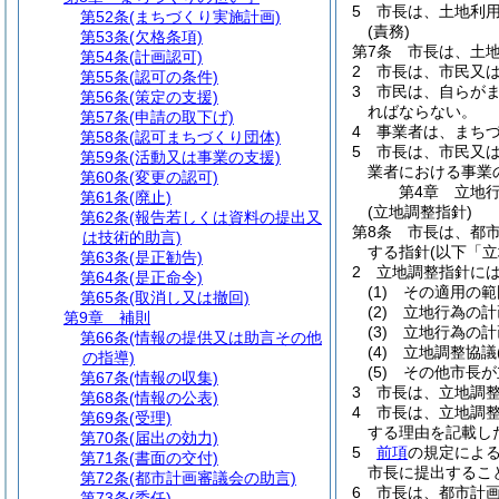
5
市長は、土地利
第52条
(まちづくり実施計画)
(責務)
第53条
(欠格条項)
第7条
市長は、土
第54条
(計画認可)
2
市長は、市民又
第55条
(認可の条件)
3
市民は、自らが
第56条
(策定の支援)
ればならない。
第57条
(申請の取下げ)
4
事業者は、まち
第58条
(認可まちづくり団体)
5
市長は、市民又
第59条
(活動又は事業の支援)
業者における事業
第60条
(変更の認可)
第4章
立地
第61条
(廃止)
(立地調整指針)
第62条
(報告若しくは資料の提出又
第8条
市長は、都
は技術的助言)
する指針
(以下「
第63条
(是正勧告)
2
立地調整指針に
第64条
(是正命令)
(1)
その適用の範
第65条
(取消し又は撤回)
(2)
立地行為の計
第9章
補則
(3)
立地行為の計
第66条
(情報の提供又は助言その他
(4)
立地調整協議
の指導)
(5)
その他市長が
第67条
(情報の収集)
3
市長は、立地調
第68条
(情報の公表)
4
市長は、立地調
第69条
(受理)
する理由を記載し
第70条
(届出の効力)
5
前項
の規定によ
第71条
(書面の交付)
市長に提出するこ
第72条
(都市計画審議会の助言)
6
市長は、都市計
第73条
(委任)