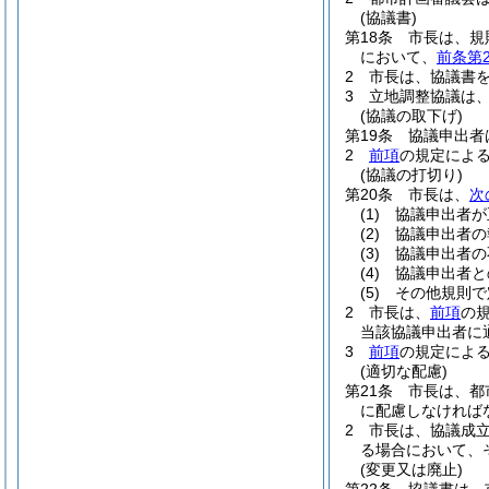
(協議書)
第18条
市長は、規
において、
前条第
2
市長は、協議書
3
立地調整協議は
(協議の取下げ)
第19条
協議申出者
2
前項
の規定によ
(協議の打切り)
第20条
市長は、
次
(1)
協議申出者が
(2)
協議申出者の
(3)
協議申出者の
(4)
協議申出者と
(5)
その他規則で
2
市長は、
前項
の
当該協議申出者に
3
前項
の規定によ
(適切な配慮)
第21条
市長は、都
に配慮しなければ
2
市長は、協議成
る場合において、
(変更又は廃止)