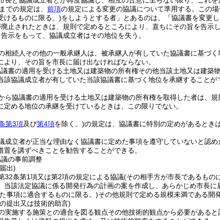
市長と協議成立者とが再度協議し、相互の合意に至らない限り、これを
までの規定は、
前項
の規定による変更の協議について準用する。
この場
受けるものに限る。)
をしようとする者」とあるのは、「協議書を変更し
が廃止されたときは、規則で定めるところにより、直ちにその旨を告示
る告示をもって、協議成立者はその地位を失う。
の相続人その他の一般承継人は、被承継人が有していた協議書に基づく
により、その旨を市長に届け出なければならない。
協議書の適用を受ける土地又は建築物の所有権その他当該土地又は建築
当該協議成立者が有していた当該協議書に基づく地位を承継することが
から協議書の適用を受ける土地又は建築物の所有権を取得した者は、規
に定める地位の承継を受けているときは、この限りでない。
2条第3項
及び
第4項
を除く。)
の規定は、協議書に特別の定めがあるとき
議成立者が正当な理由なく協議書に定めた事項を遵守していないと認め
措置を講ずべきことを勧告することができる。
協議の事前調整
届出)
第32条第1項又は第2項の規定による協議
(その相手方が市長であるもの
、当該法定協議に係る開発行為の計画の案を作成し、あらかじめ市長に
めた事項に適合するものに限る。)
その他規則で定める規模未満である開
の提出又は技術的助言)
の実施する施策との適合を図る観点その他技術的観点から必要があると