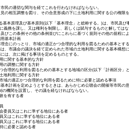
、市民の適切な関与を経てこれを行わなければならない。
意見の相互調整を図り、その合意形成の下に土地利用に関する公の権限
る基本原理及び基本原則
(以下「基本理念」と総称する。)
は、市民及び
に義務を課し、又は権利を制限し、若しくは賦与するものと解してはな
令及びこの条例その他の条例並びにこれらに基づく規則その他の規程に
利用基本計画
本理念にのっとり、市域の適正かつ合理的な利用を図るための基本とす
画は、市議会の議決を経て定められた市域の土地利用に関する基本構想
画には、次に掲げる事項を定めるものとする。
用に関する基本的な方針
用の調整に関する方針
つ合理的な利用を図るための基本とする地域の区分
(以下「計画区分」と
土地利用に関する方針
市域の適正かつ合理的な利用を図るために特に必要と認める事項
用基本計画を定めようとするときは、あらかじめ公聴会の開催等市民の
制の機関を設置し、その議を経なければならない。
験を有する者
員
会委員又はこれに準ずる地位にある者
員又はこれに準ずる地位にある者
員又はこれに準ずる地位にある者
特に必要と認める者