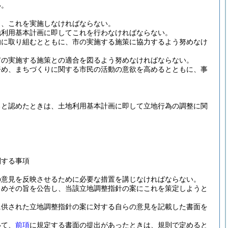
い。
し、これを実施しなければならない。
地利用基本計画に即してこれを行わなければならない。
的に取り組むとともに、市の実施する施策に協力するよう努めなけ
市の実施する施策との適合を図るよう努めなければならない。
努め、まちづくりに関する市民の活動の意欲を高めるとともに、事
ると認めたときは、土地利用基本計画に即して立地行為の調整に関
関する事項
の意見を反映させるために必要な措置を講じなければならない。
じめその旨を公告し、当該立地調整指針の案にこれを策定しようと
に供された立地調整指針の案に対する自らの意見を記載した書面を
いて、
前項
に規定する書面の提出があったときは、規則で定めると