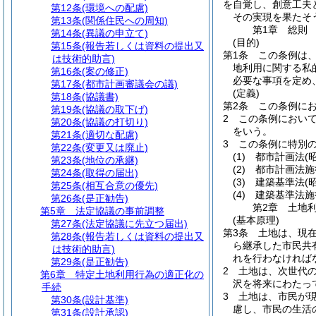
を自覚し、創意工夫
第12条
(環境への配慮)
その実現を果たそ
第13条
(関係住民への周知)
第1章
総則
第14条
(異議の申立て)
(目的)
第15条
(報告若しくは資料の提出又
第1条
この条例は
は技術的助言)
地利用に関する私
第16条
(案の修正)
必要な事項を定め
第17条
(都市計画審議会の議)
(定義)
第18条
(協議書)
第2条
この条例に
第19条
(協議の取下げ)
2
この条例におい
第20条
(協議の打切り)
をいう。
第21条
(適切な配慮)
3
この条例に特別
第22条
(変更又は廃止)
(1)
都市計画法
(
第23条
(地位の承継)
(2)
都市計画法施
第24条
(取得の届出)
(3)
建築基準法
(
第25条
(相互合意の優先)
(4)
建築基準法施
第26条
(是正勧告)
第2章
土地
第5章
法定協議の事前調整
(基本原理)
第27条
(法定協議に先立つ届出)
第3条
土地は、現
第28条
(報告若しくは資料の提出又
ら継承した市民共
は技術的助言)
れを行わなければ
第29条
(是正勧告)
2
土地は、次世代
第6章
特定土地利用行為の適正化の
沢を将来にわたっ
手続
3
土地は、市民が
第30条
(設計基準)
慮し、市民の生活
第31条
(設計承認)