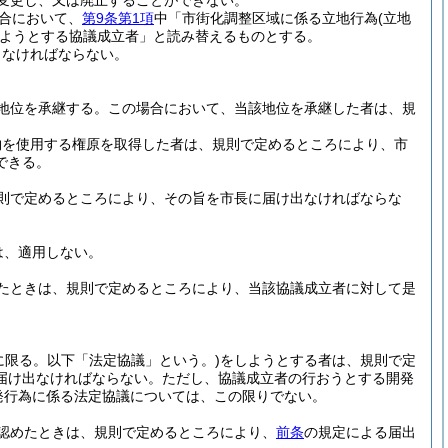
変更し、又は廃止することができない。
合において、
第9条第1項
中「市街化調整区域に係る立地行為
(立地
ようとする協議成立者」と読み替えるものとする。
しなければならない。
地位を承継する。
この場合において、当該地位を承継した者は、規
物を使用する権原を取得した者は、規則で定めるところにより、市
できる。
則で定めるところにより、その旨を市長に届け出なければならな
は、適用しない。
たときは、規則で定めるところにより、当該協議成立者に対して是
に限る。以下「法定協議」という。)
をしようとする者は、規則で定
届け出なければならない。
ただし、協議成立者の行おうとする開発
発行為に係る法定協議については、この限りでない。
認めたときは、規則で定めるところにより、
前条
の規定による届出