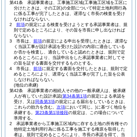
第41条
承認事業者は、工事施工区域
(工事施工区域を工区に
分けたときは、その工区)
の全部について特定土地利用行為
に係る工事が完了したときは、遅滞なく市長の検査を受け
なければならない。
2
前項
の規定による検査を受けようとする承認事業者は、規
則で定めるところにより、その旨を市長に申し出なければ
ならない。
3
市長は、
前項
の規定による申出を受理したときは、遅滞な
く当該工事が設計承認を受けた設計の内容に適合している
か否かを検査し、適合していると認めたときは、規則で定
めるところにより、当該申出をした承認事業者に対してそ
の旨を証する書面を交付するものとする。
4
市長は、
前項
に規定する書面を交付したときは、規則で定
めるところにより、遅滞なく当該工事が完了した旨を公表
しなければならない。
(地位の承継)
第42条
承認事業者の相続人その他の一般承継人は、被承継
人が有していた設計承認
(
第34条第1項
の規定による承認を
受け、又は
同条第3項
の規定による届出をしているときは、
これらの効力を含む。
次項
において同じ。)
に基づく地位を
承継する。
第23条第1項後段
の規定は、この場合について
準用する。
2
承認事業者から工事施工区域内に存する土地の所有権その
他特定土地利用行為に係る工事を施工する権原を取得した
者は、規則で定めるところにより、市長の承諾を得て、当