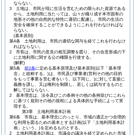
ならない。
3
土地は、市民が現に生活を営むための限られた資源である
から、土地利用に当たっては、山々が織り成す本市固有の
地形その他の自然的な特性に適切に配慮し、市民の生活の
安全を確保することができるようにこれを行わなければな
らない。
(基本原則)
第4条
土地利用は、市民の適切な関与を経てこれを行わなけ
ればならない。
2
市長は、市民の意見の相互調整を図り、その合意形成の下
に土地利用に関する公の権限を行使する。
(解釈)
第5条
前2条
に定める基本原理及び基本原則
(以下「基本理
念」と総称する。)
は、市民及び事業者
(営利その他の目的
をもって事業を営む者をいう。以下同じ。)
に対して直接に
義務を課し、又は権利を制限し、若しくは賦与するものと
解してはならない。
2
基本理念は、法令及びこの条例その他の条例並びにこれら
に基づく規則その他の規程による具体的な手続によって実
現する。
第3章
土地利用基本計画
第6条
市長は、基本理念にのっとり、市域の適正かつ合理的
な利用を図るための基本とする計画
(以下「土地利用基本計
画」という。)
を定めるものとする。
2
土地利用基本計画は、市議会の議決を経て定められた市域