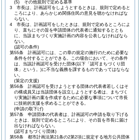
(5)
その他規則で定める基準
3
市長は、計画認可をしようとするときは、規則で定めると
ころにより、あらかじめ関係住民の意見を聴かなければな
らない。
4
市長は、計画認可をしたときは、規則で定めるところによ
り、直ちにその旨を申請団体の代表者に通知するととも
に、当該まちづくり実施計画の内容を公表しなければなら
ない。
(認可の条件)
第55条
計画認可には、この章の規定の施行のために必要な
条件を付することができる。
この場合において、その条件
は、当該計画認可を受けた団体
(以下「認可まちづくり団
体」という。)
に不当な義務を課するものであってはならな
い。
(策定の支援)
第56条
計画認可を受けようとする団体の代表者若しくはそ
の構成員又は当該団体を設立しようとする者は、まちづく
り実施計画の案を作成するために必要な事項について市長
に技術的支援を求めることができる。
(申請の取下げ)
第57条
申請団体の代表者は、計画認可の申請を取り下げる
ときは、規則で定めるところにより、その旨を市長に届け
出なければならない。
(認可まちづくり団体)
第58条
都市計画法第21条の2第2項に規定する地方公共団体