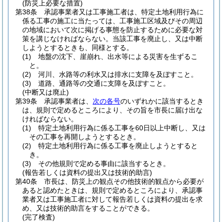
(防災上必要な措置)
第38条
承認事業者又は工事施工者は、特定土地利用行為に
係る工事の施工に当たっては、工事施工区域及びその周辺
の地域において次に掲げる事態を防止するために必要な対
策を講じなければならない。
当該工事を廃止し、又は中断
しようとするときも、同様とする。
(1)
地盤の沈下、崖崩れ、出水等による災害を生ずるこ
と。
(2)
河川、水路等の利水又は排水に支障を及ぼすこと。
(3)
道路、通路等の交通に支障を及ぼすこと。
(中断又は廃止)
第39条
承認事業者は、
次の各号
のいずれかに該当するとき
は、規則で定めるところにより、その旨を市長に届け出な
ければならない。
(1)
特定土地利用行為に係る工事を60日以上中断し、又は
その工事を再開しようとするとき。
(2)
特定土地利用行為に係る工事を廃止しようとすると
き。
(3)
その他規則で定める事由に該当するとき。
(報告若しくは資料の提出又は技術的助言)
第40条
市長は、防災上の観点その他技術的観点から必要が
あると認めたときは、規則で定めるところにより、承認事
業者又は工事施工者に対して報告若しくは資料の提出を求
め、又は技術的助言をすることができる。
(完了検査)