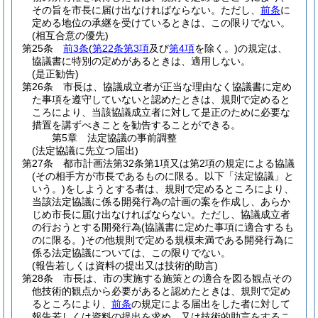
その旨を市長に届け出なければならない。
ただし、
前条
に
定める地位の承継を受けているときは、この限りでない。
(相互合意の優先)
第25条
前3条
(
第22条第3項
及び
第4項
を除く。)
の規定は、
協議書に特別の定めがあるときは、適用しない。
(是正勧告)
第26条
市長は、協議成立者が正当な理由なく協議書に定め
た事項を遵守していないと認めたときは、規則で定めると
ころにより、当該協議成立者に対して是正のために必要な
措置を講ずべきことを勧告することができる。
第5章
法定協議の事前調整
(法定協議に先立つ届出)
第27条
都市計画法第32条第1項又は第2項の規定による協議
(その相手方が市長であるものに限る。以下「法定協議」と
いう。)
をしようとする者は、規則で定めるところにより、
当該法定協議に係る開発行為の計画の案を作成し、あらか
じめ市長に届け出なければならない。
ただし、協議成立者
の行おうとする開発行為
(協議書に定めた事項に適合するも
のに限る。)
その他規則で定める規模未満である開発行為に
係る法定協議については、この限りでない。
(報告若しくは資料の提出又は技術的助言)
第28条
市長は、市の実施する施策との適合を図る観点その
他技術的観点から必要があると認めたときは、規則で定め
るところにより、
前条
の規定による届出をした者に対して
報告若しくは資料の提出を求め、又は技術的助言をするこ