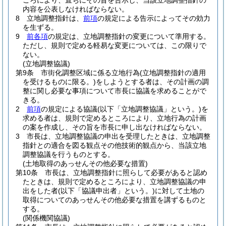
ころにより、直ちにその旨を告示し、当該立地調整指針の
内容を公表しなければならない。
8
立地調整指針は、
前項
の規定による告示によってその効力
を生ずる。
9
前各項
の規定は、立地調整指針の変更について準用する。
ただし、規則で定める軽易な変更については、この限りで
ない。
(立地調整協議)
第9条
市街化調整区域に係る立地行為
(立地調整指針の適用
を受けるものに限る。)
をしようとする者は、その計画の調
整に関し必要な事項について市長に協議を求めることがで
きる。
2
前項
の規定による協議
(以下「立地調整協議」という。)
を
求める者は、規則で定めるところにより、立地行為の計画
の案を作成し、その旨を市長に申し出なければならない。
3
市長は、立地調整協議の申出を受理したときは、立地調整
指針との適合を図る観点その他技術的観点から、当該立地
調整協議を行うものとする。
(土地取得のあっせんその他必要な措置)
第10条
市長は、立地調整指針に照らして必要があると認め
たときは、規則で定めるところにより、立地調整協議の申
出をした者
(以下「協議申出者」という。)
に対して土地の
取得についてのあっせんその他必要な措置を講ずるものと
する。
(関係機関協議)