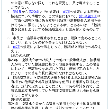
の合意に至らない限り、これを変更し、又は廃止すること
ができない。
2
第9条
から
第20条
までの規定は、
前項
の規定による変更の
協議について準用する。
この場合において、
第9条第1項
中
「市街化調整区域に係る立地行為
(立地調整指針の適用を受
けるものに限る。)
をしようとする者」とあるのは、「協議
書を変更しようとする協議成立者」と読み替えるものとす
る。
3
市長は、協議書が廃止されたときは、規則で定めるところ
により、直ちにその旨を告示しなければならない。
4
前項
の規定による告示をもって、協議成立者はその地位を
失う。
(地位の承継)
第23条
協議成立者の相続人その他の一般承継人は、被承継
人が有していた協議書に基づく地位を承継する。
この場合
において、当該地位を承継した者は、規則で定めるところ
により、その旨を市長に届け出なければならない。
2
協議成立者から協議書の適用を受ける土地又は建築物の所
有権その他当該土地又は建築物を使用する権原を取得した
者は、規則で定めるところにより、市長の承諾を得て、当
該協議成立者が有していた当該協議書に基づく地位を承継
することができる。
(取得の届出)
第24条
協議成立者から協議書の適用を受ける土地又は建築
物の所有権を取得した者は、規則で定めるところにより、