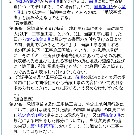
2
第13条第2項
から
第4項
までの規定は、
前項
に規定する措
置について準用する。
この場合において、
同条第2項
から
第
4項
までの規定中「協議申出者」とあるのは、「承認事業
者」と読み替えるものとする。
(表示義務)
第36条
承認事業者又は特定土地利用行為に係る工事の請負
人
(以下「工事施工者」という。)
は、当該工事に着手した
日から
第41条第3項
に規定する書面の交付を受ける日まで
の間、規則で定めるところにより、当該工事を施工する土
地の区域
(以下「工事施工区域」という。)
の見易い場所
に、その氏名、住所及び連絡先
(法人にあってはその名称、
代表者の氏名並びに主たる事務所の所在地及び連絡先)
並び
に当該工事が設計承認を受けた特定土地利用行為に係るも
のである旨を表示しなければならない。
2
承認事業者及び工事施工者は、
前項
の規定による表示の期
間内において関係住民から当該工事の内容について説明を
求められたときは、これに応ずるよう努めなければならな
い。
(適合義務)
第37条
承認事業者及び工事施工者は、特定土地利用行為に
ついて、設計承認を受けた設計の内容
(当該設計の変更に関
し
第34条第1項
の規定による承認を受け、又は
同条第3項
の
規定による届出をした部分については、当該変更後の設計
の内容。
第41条第3項
において同じ。)
に適合しない工事を
施工してはならない。