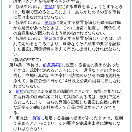
講ずべきことを指示するものとする。
2
協議申出者は、
前項
に規定する措置を講じようとするとき
は、規則で定めるところにより、あらかじめその旨を市長
に届け出なければならない。
3
協議申出者は、
第1項
に規定する措置を講じた際関係住民
から意見があったときは、これに適切に配慮し、関係住民
の合意形成が図られるよう努めなければならない。
4
協議申出者は、
第1項
に規定する措置を講じたときは、規
則で定めるところにより、遅滞なくその結果の要旨を記載
した書面に関係資料を添えて市長に提出しなければならな
い。
(異議の申立て)
第14条
市長は、
前条第4項
に規定する書面の提出があった
ときは、規則で定めるところにより、遅滞なくその旨を公
告し、立地行為の計画の案に当該書面及びその関係資料を
添えて、当該公告の日から14日以上公衆の縦覧に供しなけ
ればならない。
2
前項
の規定による縦覧の期間内において、縦覧に供された
立地行為の計画の案に対して異議のある者は、規則で定め
るところにより、自らの異議を記載した書面に自己に有利
な証拠その他の資料を添えて市長に提出することができ
る。
3
市長は、
前項
に規定する書面の提出があったときは、規則
で定めるところにより、その要旨を協議申出者に通知しな
ければならない。