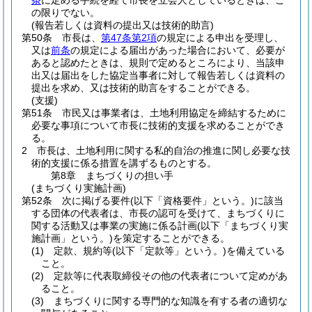
条
に定める手続を経て市長を立会人としているときは、こ
の限りでない。
(報告若しくは資料の提出又は技術的助言)
第50条
市長は、
第47条第2項
の規定による申出を受理し、
又は
前条
の規定による届出があった場合において、必要が
あると認めたときは、規則で定めるところにより、当該申
出又は届出をした協定当事者に対して報告若しくは資料の
提出を求め、又は技術的助言をすることができる。
(支援)
第51条
市民又は事業者は、土地利用協定を締結するために
必要な事項について市長に技術的支援を求めることができ
る。
2
市長は、土地利用に関する私的自治の推進に関し必要な技
術的支援に係る措置を講ずるものとする。
第8章
まちづくりの担い手
(まちづくり実施計画)
第52条
次に掲げる要件
(以下「資格要件」という。)
に該当
する団体の代表者は、市長の認可を受けて、まちづくりに
関する活動又は事業の実施に係る計画
(以下「まちづくり実
施計画」という。)
を策定することができる。
(1)
定款、規約等
(以下「定款等」という。)
を備えている
こと。
(2)
定款等に代表取締役その他の代表者について定めがあ
ること。
(3)
まちづくりに関する専門的な知識を有する者の適切な