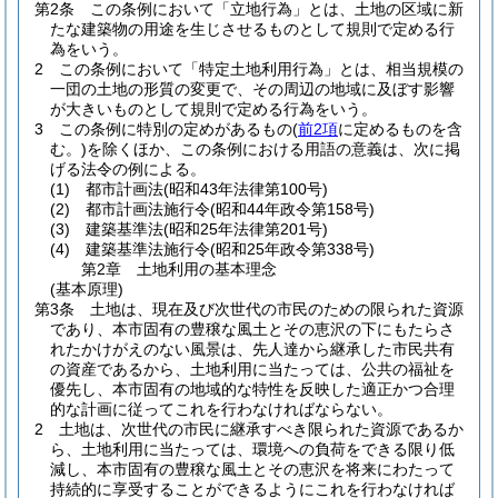
第2条
この条例において「立地行為」とは、土地の区域に新
たな建築物の用途を生じさせるものとして規則で定める行
為をいう。
2
この条例において「特定土地利用行為」とは、相当規模の
一団の土地の形質の変更で、その周辺の地域に及ぼす影響
が大きいものとして規則で定める行為をいう。
3
この条例に特別の定めがあるもの
(
前2項
に定めるものを含
む。)
を除くほか、この条例における用語の意義は、次に掲
げる法令の例による。
(1)
都市計画法
(昭和43年法律第100号)
(2)
都市計画法施行令
(昭和44年政令第158号)
(3)
建築基準法
(昭和25年法律第201号)
(4)
建築基準法施行令
(昭和25年政令第338号)
第2章
土地利用の基本理念
(基本原理)
第3条
土地は、現在及び次世代の市民のための限られた資源
であり、本市固有の豊穣な風土とその恵沢の下にもたらさ
れたかけがえのない風景は、先人達から継承した市民共有
の資産であるから、土地利用に当たっては、公共の福祉を
優先し、本市固有の地域的な特性を反映した適正かつ合理
的な計画に従ってこれを行わなければならない。
2
土地は、次世代の市民に継承すべき限られた資源であるか
ら、土地利用に当たっては、環境への負荷をできる限り低
減し、本市固有の豊穣な風土とその恵沢を将来にわたって
持続的に享受することができるようにこれを行わなければ