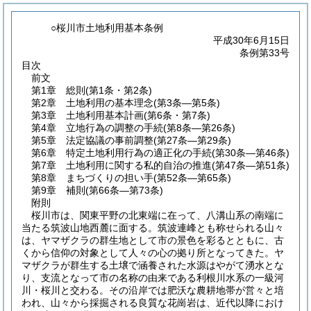
○桜川市土地利用基本条例
平成30年6月15日
条例第33号
目次
前文
第1章
総則
(第1条・第2条)
第2章
土地利用の基本理念
(第3条―第5条)
第3章
土地利用基本計画
(第6条・第7条)
第4章
立地行為の調整の手続
(第8条―第26条)
第5章
法定協議の事前調整
(第27条―第29条)
第6章
特定土地利用行為の適正化の手続
(第30条―第46条)
第7章
土地利用に関する私的自治の推進
(第47条―第51条)
第8章
まちづくりの担い手
(第52条―第65条)
第9章
補則
(第66条―第73条)
附則
桜川市は、関東平野の北東端に在って、八溝山系の南端に
当たる筑波山地西麓に面する。筑波連峰とも称せられる山々
は、ヤマザクラの群生地として市の景色を彩るとともに、古
くから信仰の対象として人々の心の拠り所となってきた。ヤ
マザクラが群生する土壌で涵養された水源はやがて湧水とな
り、支流となって市の名称の由来である利根川水系の一級河
川・桜川と交わる。その沿岸では肥沃な農耕地帯が営々と培
われ、山々から採掘される良質な花崗岩は、近代以降におけ