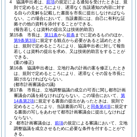
4
協議申出者は、
前項
の規定による通知を受けたときは、規
則で定めるところにより、遅滞なく当該通知の内容に対す
る自らの見解を記載した書面を市長に提出しなければなら
ない。
この場合において、当該書面には、自己に有利な証
拠その他の資料を添付することができる。
(報告若しくは資料の提出又は技術的助言)
第15条
市長は、
第11条
から
前条
までに定めるもののほか、
第9条第3項
に規定する観点から必要があると認めたとき
は、規則で定めるところにより、協議申出者に対して報告
若しくは資料の提出を求め、又は技術的助言をすることが
できる。
(案の修正)
第16条
協議申出者は、立地行為の計画の案を修正したとき
は、規則で定めるところにより、遅滞なくその旨を市長に
届け出なければならない。
(都市計画審議会の議)
第17条
市長は、立地調整協議の成立の可否に関し都市計画
審議会の議を経なければならない。
この場合において、
第
14条第2項
に規定する書面の提出があったときは、規則で
定めるところにより、当該書面の写しと
同条第4項
に規定す
る書面の写しをあわせて都市計画審議会に提出しなければ
ならない。
2
都市計画審議会は、
前項
の規定による審議において、立地
調整協議を成立させるために必要な条件を付することがで
きる。