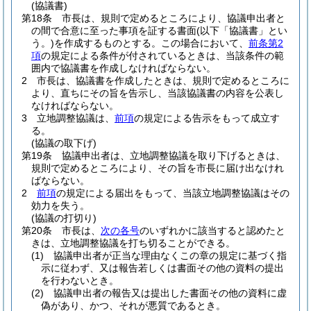
(協議書)
第18条
市長は、規則で定めるところにより、協議申出者と
の間で合意に至った事項を証する書面
(以下「協議書」とい
う。)
を作成するものとする。
この場合において、
前条第2
項
の規定による条件が付されているときは、当該条件の範
囲内で協議書を作成しなければならない。
2
市長は、協議書を作成したときは、規則で定めるところに
より、直ちにその旨を告示し、当該協議書の内容を公表し
なければならない。
3
立地調整協議は、
前項
の規定による告示をもって成立す
る。
(協議の取下げ)
第19条
協議申出者は、立地調整協議を取り下げるときは、
規則で定めるところにより、その旨を市長に届け出なけれ
ばならない。
2
前項
の規定による届出をもって、当該立地調整協議はその
効力を失う。
(協議の打切り)
第20条
市長は、
次の各号
のいずれかに該当すると認めたと
きは、立地調整協議を打ち切ることができる。
(1)
協議申出者が正当な理由なくこの章の規定に基づく指
示に従わず、又は報告若しくは書面その他の資料の提出
を行わないとき。
(2)
協議申出者の報告又は提出した書面その他の資料に虚
偽があり、かつ、それが悪質であるとき。