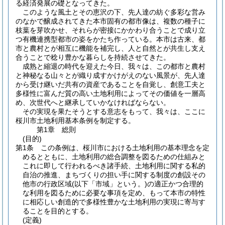
る経済発展の礎となってきた。
このような風土とその恵沢の下、先人達の紡ぐ多彩な営み
のなかで醸成されてきた本市固有の都市像は、複数の種子に
枝葉を芽吹かせ、それらが密接にかかわり合うことで成り立
つ有機連携型都市の姿をかたち作っている。本市は古来、都
市と農村とが相互に機能を補完し、人と自然とが共生し支え
合うことで稔り豊かな暮らしを持続させてきた。
成熟と縮退の時代を迎えた今日、我々は、この都市と農村
と神秘なる山々とが織り成すかけがえのない風景が、先人達
から受け継いだ共有の資産であることを自覚し、創意工夫と
多様性に富んだ質の高い土地利用によってその価値を一層高
め、次世代へと継承していかなければならない。
その実現を果たそうとする意志をもって、我々は、ここに
桜川市土地利用基本条例を制定する。
第1章
総則
(目的)
第1条
この条例は、桜川市における土地利用の基本理念を定
めるとともに、土地利用の総合調整を図るための仕組みと
これに即して行われるべき諸手続、土地利用に関する私的
自治の推進、まちづくりの担い手に関する制度の創設その
他市の行政区域
(以下「市域」という。)
の適正かつ合理的
な利用を図るために必要な事項を定め、もって本市の特性
に相応しい創造的で多様性豊かな土地利用の実現に寄与す
ることを目的とする。
(定義)