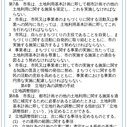
第7条
市長は、土地利用基本計画に即して都市計画その他の
土地利用に関する施策を策定し、これを実施しなければな
らない。
2
市長は、市民又は事業者のまちづくりに関する活動又は事
業への関与に当たっては、土地利用基本計画に即してこれ
を行わなければならない。
3
市民は、自らがまちづくりの主役であることを自覚し、ま
ちづくりに関する活動に自発的に取り組むとともに、市の
実施する施策に協力するよう努めなければならない。
4
事業者は、まちづくりに関する事業の実施に当たっては、
土地利用基本計画を尊重し、市の実施する施策との適合を
図るよう努めなければならない。
5
市長は、市民又は事業者に対して市の実施する施策に関す
る知識の普及と情報の発信に努め、まちづくりに関する市
民の活動の意欲を高めるとともに、事業者における事業の
円滑な実施に配慮しなければならない。
第4章
立地行為の調整の手続
(立地調整指針)
第8条
市長は、都市計画その他の土地利用に関する施策を適
切に補完するために必要があると認めたときは、土地利用
基本計画に即して立地行為の調整に関する指針
(以下「立地
調整指針」という。)
を定めることができる。
2
立地調整指針には、次に掲げる事項を定めるものとする。
(1)
その適用の範囲に関する事項
(2)
立地行為の計画の立案に際し遵守すべき最低の基準に