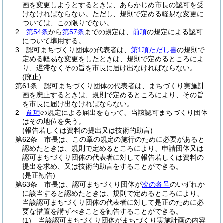
画を変更しようとするときは、あらかじめ市長の認可を受
けなければならない。
ただし、規則で定める軽易な変更に
ついては、この限りでない。
2
第54条
から
第57条
までの規定は、
前項
の規定による認可
について準用する。
3
認可まちづくり団体の代表者は、
第1項ただし書
の規則で
定める軽易な変更をしたときは、規則で定めるところによ
り、遅滞なくその旨を市長に届け出なければならない。
(廃止)
第61条
認可まちづくり団体の代表者は、まちづくり実施計
画を廃止するときは、規則で定めるところにより、その旨
を市長に届け出なければならない。
2
前項
の規定による届出をもって、当該認可まちづくり団体
はその地位を失う。
(報告若しくは資料の提出又は技術的助言)
第62条
市長は、この章の規定の施行のために必要があると
認めたときは、規則で定めるところにより、申請団体又は
認可まちづくり団体の代表者に対して報告若しくは資料の
提出を求め、又は技術的助言をすることができる。
(是正勧告)
第63条
市長は、認可まちづくり団体が
次の各号
のいずれか
に該当すると認めたときは、規則で定めるところにより、
当該認可まちづくり団体の代表者に対して是正のために必
要な措置を講ずべきことを勧告することができる。
(1)
当該認可まちづくり団体がまちづくり実施計画の内容