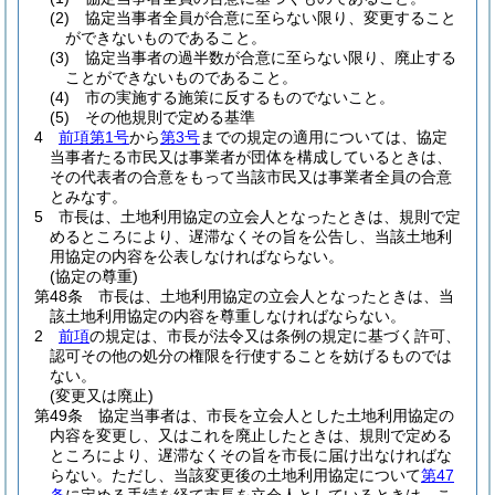
(2)
協定当事者全員が合意に至らない限り、変更すること
ができないものであること。
(3)
協定当事者の過半数が合意に至らない限り、廃止する
ことができないものであること。
(4)
市の実施する施策に反するものでないこと。
(5)
その他規則で定める基準
4
前項第1号
から
第3号
までの規定の適用については、協定
当事者たる市民又は事業者が団体を構成しているときは、
その代表者の合意をもって当該市民又は事業者全員の合意
とみなす。
5
市長は、土地利用協定の立会人となったときは、規則で定
めるところにより、遅滞なくその旨を公告し、当該土地利
用協定の内容を公表しなければならない。
(協定の尊重)
第48条
市長は、土地利用協定の立会人となったときは、当
該土地利用協定の内容を尊重しなければならない。
2
前項
の規定は、市長が法令又は条例の規定に基づく許可、
認可その他の処分の権限を行使することを妨げるものでは
ない。
(変更又は廃止)
第49条
協定当事者は、市長を立会人とした土地利用協定の
内容を変更し、又はこれを廃止したときは、規則で定める
ところにより、遅滞なくその旨を市長に届け出なければな
らない。
ただし、当該変更後の土地利用協定について
第47