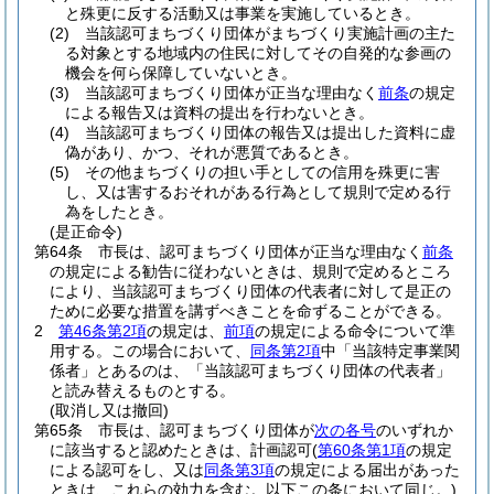
と殊更に反する活動又は事業を実施しているとき。
(2)
当該認可まちづくり団体がまちづくり実施計画の主た
る対象とする地域内の住民に対してその自発的な参画の
機会を何ら保障していないとき。
(3)
当該認可まちづくり団体が正当な理由なく
前条
の規定
による報告又は資料の提出を行わないとき。
(4)
当該認可まちづくり団体の報告又は提出した資料に虚
偽があり、かつ、それが悪質であるとき。
(5)
その他まちづくりの担い手としての信用を殊更に害
し、又は害するおそれがある行為として規則で定める行
為をしたとき。
(是正命令)
第64条
市長は、認可まちづくり団体が正当な理由なく
前条
の規定による勧告に従わないときは、規則で定めるところ
により、当該認可まちづくり団体の代表者に対して是正の
ために必要な措置を講ずべきことを命ずることができる。
2
第46条第2項
の規定は、
前項
の規定による命令について準
用する。
この場合において、
同条第2項
中「当該特定事業関
係者」とあるのは、「当該認可まちづくり団体の代表者」
と読み替えるものとする。
(取消し又は撤回)
第65条
市長は、認可まちづくり団体が
次の各号
のいずれか
に該当すると認めたときは、計画認可
(
第60条第1項
の規定
による認可をし、又は
同条第3項
の規定による届出があった
ときは、これらの効力を含む。以下この条において同じ。)