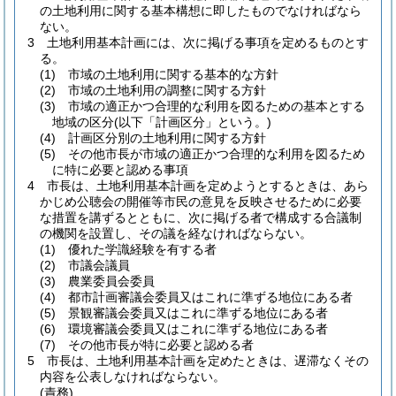
の土地利用に関する基本構想に即したものでなければなら
ない。
3
土地利用基本計画には、次に掲げる事項を定めるものとす
る。
(1)
市域の土地利用に関する基本的な方針
(2)
市域の土地利用の調整に関する方針
(3)
市域の適正かつ合理的な利用を図るための基本とする
地域の区分
(以下「計画区分」という。)
(4)
計画区分別の土地利用に関する方針
(5)
その他市長が市域の適正かつ合理的な利用を図るため
に特に必要と認める事項
4
市長は、土地利用基本計画を定めようとするときは、あら
かじめ公聴会の開催等市民の意見を反映させるために必要
な措置を講ずるとともに、次に掲げる者で構成する合議制
の機関を設置し、その議を経なければならない。
(1)
優れた学識経験を有する者
(2)
市議会議員
(3)
農業委員会委員
(4)
都市計画審議会委員又はこれに準ずる地位にある者
(5)
景観審議会委員又はこれに準ずる地位にある者
(6)
環境審議会委員又はこれに準ずる地位にある者
(7)
その他市長が特に必要と認める者
5
市長は、土地利用基本計画を定めたときは、遅滞なくその
内容を公表しなければならない。
(責務)