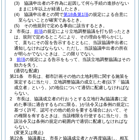
(3)
協議申出者の不作為に起因して何ら手続の進捗がない
ままに1年以上が経過したとき。
(4)
協議申出者との間で
第18条第1項
の規定による合意に
至らないことが確実であるとき。
(5)
その他規則で定める事由に該当するとき。
2
市長は、
前項
の規定により立地調整協議を打ち切ったとき
は、規則で定めるところにより、その理由を明らかにし
て、直ちにその旨を告示するとともに、当該協議申出者に
通知しなければならない。
ただし、当該協議申出者の所在
が明らかでないときは、この限りでない。
3
前項
の規定による告示をもって、当該立地調整協議はその
効力を失う。
(適切な配慮)
第21条
市長は、都市計画その他の土地利用に関する施策を
策定するに当たり、立地調整協議の成立した者
(以下「協議
成立者」という。)
の地位について適切に配慮しなければな
らない。
2
市長は、協議成立者の行おうとする立地行為
(協議書に定
めた事項に適合するものに限る。)
が法令又は条例の規定に
基づく許可、認可その他の処分を要する場合において、そ
の権限を有するときは、当該権限を行使するに当たり、当
該法令又は条例の規定の範囲内で適切に配慮しなければな
らない。
(変更又は廃止)
第22条
協議書は、市長と協議成立者とが再度協議し、相互