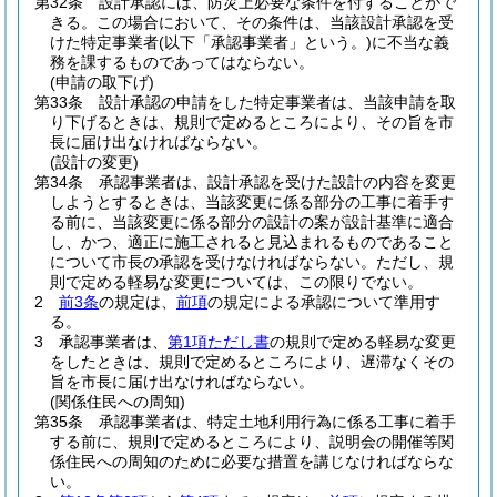
第32条
設計承認には、防災上必要な条件を付することがで
きる。
この場合において、その条件は、当該設計承認を受
けた特定事業者
(以下「承認事業者」という。)
に不当な義
務を課するものであってはならない。
(申請の取下げ)
第33条
設計承認の申請をした特定事業者は、当該申請を取
り下げるときは、規則で定めるところにより、その旨を市
長に届け出なければならない。
(設計の変更)
第34条
承認事業者は、設計承認を受けた設計の内容を変更
しようとするときは、当該変更に係る部分の工事に着手す
る前に、当該変更に係る部分の設計の案が設計基準に適合
し、かつ、適正に施工されると見込まれるものであること
について市長の承認を受けなければならない。
ただし、規
則で定める軽易な変更については、この限りでない。
2
前3条
の規定は、
前項
の規定による承認について準用す
る。
3
承認事業者は、
第1項ただし書
の規則で定める軽易な変更
をしたときは、規則で定めるところにより、遅滞なくその
旨を市長に届け出なければならない。
(関係住民への周知)
第35条
承認事業者は、特定土地利用行為に係る工事に着手
する前に、規則で定めるところにより、説明会の開催等関
係住民への周知のために必要な措置を講じなければならな
い。