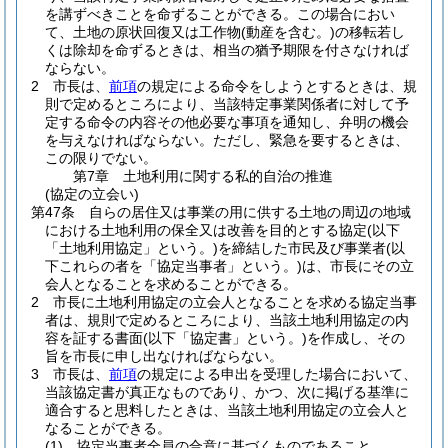
を講ずべきことを命ずることができる。
この場合におい
て、土地の原状回復又は工作物
(動産を含む。)
の移転若し
くは除却を命ずるときは、相当の猶予期限を付さなければ
ならない。
2
市長は、
前項
の規定による命令をしようとするときは、規
則で定めるところにより、当該特定事業関係者に対して予
定する命令の内容その他必要な事項を通知し、弁明の機会
を与えなければならない。
ただし、緊急を要するときは、
この限りでない。
第7章
土地利用に関する私的自治の推進
(協定の立会い)
第47条
自らの居住又は事業の用に供する土地の周辺の地域
における土地利用の保全又は改善を目的とする協定
(以下
「土地利用協定」という。)
を締結した市民及び事業者
(以
下これらの者を「協定当事者」という。)
は、市長にその立
会人となることを求めることができる。
2
市長に土地利用協定の立会人となることを求める協定当事
者は、規則で定めるところにより、当該土地利用協定の内
容を証する書面
(以下「協定書」という。)
を作成し、その
旨を市長に申し出なければならない。
3
市長は、
前項
の規定による申出を受理した場合において、
当該協定書が真正なものであり、かつ、次に掲げる基準に
適合すると思料したときは、当該土地利用協定の立会人と
なることができる。
(1)
協定当事者全員の合意に基づくものであること。