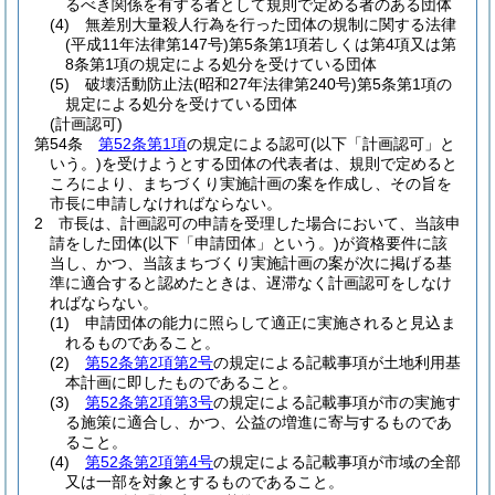
るべき関係を有する者として規則で定める者のある団体
(4)
無差別大量殺人行為を行った団体の規制に関する法律
(平成11年法律第147号)
第5条第1項若しくは第4項又は第
8条第1項の規定による処分を受けている団体
(5)
破壊活動防止法
(昭和27年法律第240号)
第5条第1項の
規定による処分を受けている団体
(計画認可)
第54条
第52条第1項
の規定による認可
(以下「計画認可」と
いう。)
を受けようとする団体の代表者は、規則で定めると
ころにより、まちづくり実施計画の案を作成し、その旨を
市長に申請しなければならない。
2
市長は、計画認可の申請を受理した場合において、当該申
請をした団体
(以下「申請団体」という。)
が資格要件に該
当し、かつ、当該まちづくり実施計画の案が次に掲げる基
準に適合すると認めたときは、遅滞なく計画認可をしなけ
ればならない。
(1)
申請団体の能力に照らして適正に実施されると見込ま
れるものであること。
(2)
第52条第2項第2号
の規定による記載事項が土地利用基
本計画に即したものであること。
(3)
第52条第2項第3号
の規定による記載事項が市の実施す
る施策に適合し、かつ、公益の増進に寄与するものであ
ること。
(4)
第52条第2項第4号
の規定による記載事項が市域の全部
又は一部を対象とするものであること。