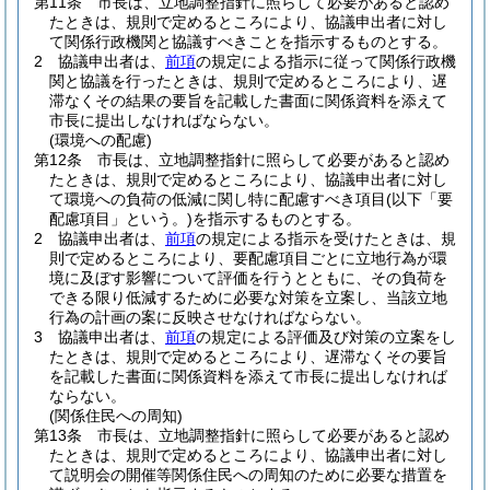
第11条
市長は、立地調整指針に照らして必要があると認め
たときは、規則で定めるところにより、協議申出者に対し
て関係行政機関と協議すべきことを指示するものとする。
2
協議申出者は、
前項
の規定による指示に従って関係行政機
関と協議を行ったときは、規則で定めるところにより、遅
滞なくその結果の要旨を記載した書面に関係資料を添えて
市長に提出しなければならない。
(環境への配慮)
第12条
市長は、立地調整指針に照らして必要があると認め
たときは、規則で定めるところにより、協議申出者に対し
て環境への負荷の低減に関し特に配慮すべき項目
(以下「要
配慮項目」という。)
を指示するものとする。
2
協議申出者は、
前項
の規定による指示を受けたときは、規
則で定めるところにより、要配慮項目ごとに立地行為が環
境に及ぼす影響について評価を行うとともに、その負荷を
できる限り低減するために必要な対策を立案し、当該立地
行為の計画の案に反映させなければならない。
3
協議申出者は、
前項
の規定による評価及び対策の立案をし
たときは、規則で定めるところにより、遅滞なくその要旨
を記載した書面に関係資料を添えて市長に提出しなければ
ならない。
(関係住民への周知)
第13条
市長は、立地調整指針に照らして必要があると認め
たときは、規則で定めるところにより、協議申出者に対し
て説明会の開催等関係住民への周知のために必要な措置を