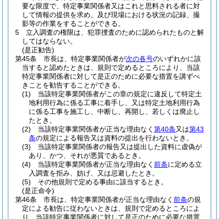
要な限度で、特定事業関係者又はこれと思料される者に対
して情報の提供を求め、及び現場における状況の記録、撮
影等の作業をすることができる。
5
立入調査の権限は、犯罪捜査のために認められたものと解
してはならない。
(是正勧告)
第45条
市長は、特定事業関係者が
次の各号
のいずれかに該
当すると認めたときは、規則で定めるところにより、当該
特定事業関係者に対して是正のために必要な措置を講ずべ
きことを勧告することができる。
(1)
当該特定事業関係者がこの章の規定に違反して特定土
地利用行為に係る工事に着手し、又は特定土地利用行為
に係る工事を施工し、中断し、再開し、若しくは廃止し
たとき。
(2)
当該特定事業関係者が正当な理由なく
第40条
又は
第43
条
の規定による報告又は資料の提出を行わないとき。
(3)
当該特定事業関係者の報告又は提出した資料に虚偽が
あり、かつ、それが悪質であるとき。
(4)
当該特定事業関係者が正当な理由なく
前条
に定める立
入調査を拒み、妨げ、又は忌避したとき。
(5)
その他規則で定める事由に該当するとき。
(是正命令)
第46条
市長は、特定事業関係者が正当な理由なく
前条
の規
定による勧告に従わないときは、規則で定めるところによ
り、当該特定事業関係者に対して是正のために必要な措置