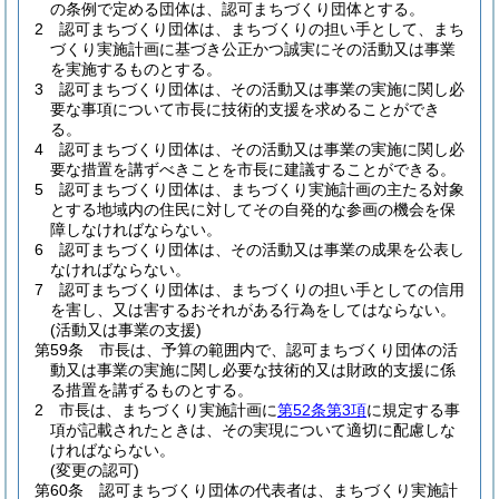
の条例で定める団体は、認可まちづくり団体とする。
2
認可まちづくり団体は、まちづくりの担い手として、まち
づくり実施計画に基づき公正かつ誠実にその活動又は事業
を実施するものとする。
3
認可まちづくり団体は、その活動又は事業の実施に関し必
要な事項について市長に技術的支援を求めることができ
る。
4
認可まちづくり団体は、その活動又は事業の実施に関し必
要な措置を講ずべきことを市長に建議することができる。
5
認可まちづくり団体は、まちづくり実施計画の主たる対象
とする地域内の住民に対してその自発的な参画の機会を保
障しなければならない。
6
認可まちづくり団体は、その活動又は事業の成果を公表し
なければならない。
7
認可まちづくり団体は、まちづくりの担い手としての信用
を害し、又は害するおそれがある行為をしてはならない。
(活動又は事業の支援)
第59条
市長は、予算の範囲内で、認可まちづくり団体の活
動又は事業の実施に関し必要な技術的又は財政的支援に係
る措置を講ずるものとする。
2
市長は、まちづくり実施計画に
第52条第3項
に規定する事
項が記載されたときは、その実現について適切に配慮しな
ければならない。
(変更の認可)
第60条
認可まちづくり団体の代表者は、まちづくり実施計