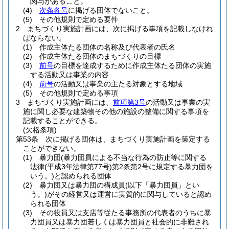
関与があること。
(4)
次条各号
に掲げる団体でないこと。
(5)
その他規則で定める要件
2
まちづくり実施計画には、次に掲げる事項を記載しなけれ
ばならない。
(1)
作成主体たる団体の名称及び代表者の氏名
(2)
作成主体たる団体のまちづくりの目標
(3)
前号
の目標を達成するために作成主体たる団体の実施
する活動又は事業の内容
(4)
前号
の活動又は事業の主たる対象とする地域
(5)
その他規則で定める事項
3
まちづくり実施計画には、
前項第3号
の活動又は事業の実
施に関し必要な建築物その他の施設の整備に関する事項を
記載することができる。
(欠格条項)
第53条
次に掲げる団体は、まちづくり実施計画を策定する
ことができない。
(1)
暴力団
(暴力団員による不当な行為の防止等に関する
法律
(平成3年法律第77号)
第2条第2号に規定する暴力団を
いう。)
と認められる団体
(2)
暴力団又は暴力団の構成員
(以下「暴力団員」とい
う。)
がその経営又は運営に実質的に関与していると認め
られる団体
(3)
その役員又は支店等従たる事務所の代表者のうちに暴
力団員又は暴力団若しくは暴力団員と社会的に非難され