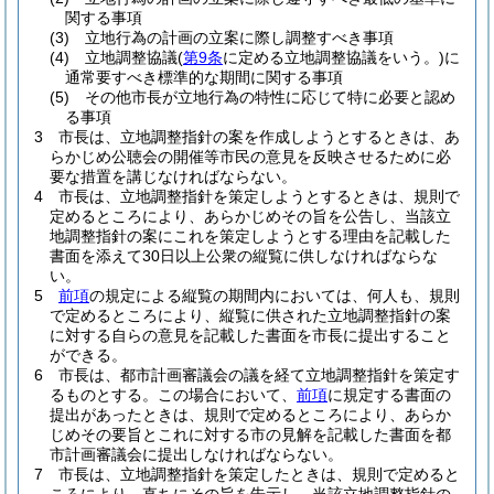
関する事項
(3)
立地行為の計画の立案に際し調整すべき事項
(4)
立地調整協議
(
第9条
に定める立地調整協議をいう。)
に
通常要すべき標準的な期間に関する事項
(5)
その他市長が立地行為の特性に応じて特に必要と認め
る事項
3
市長は、立地調整指針の案を作成しようとするときは、あ
らかじめ公聴会の開催等市民の意見を反映させるために必
要な措置を講じなければならない。
4
市長は、立地調整指針を策定しようとするときは、規則で
定めるところにより、あらかじめその旨を公告し、当該立
地調整指針の案にこれを策定しようとする理由を記載した
書面を添えて30日以上公衆の縦覧に供しなければならな
い。
5
前項
の規定による縦覧の期間内においては、何人も、規則
で定めるところにより、縦覧に供された立地調整指針の案
に対する自らの意見を記載した書面を市長に提出すること
ができる。
6
市長は、都市計画審議会の議を経て立地調整指針を策定す
るものとする。
この場合において、
前項
に規定する書面の
提出があったときは、規則で定めるところにより、あらか
じめその要旨とこれに対する市の見解を記載した書面を都
市計画審議会に提出しなければならない。
7
市長は、立地調整指針を策定したときは、規則で定めると