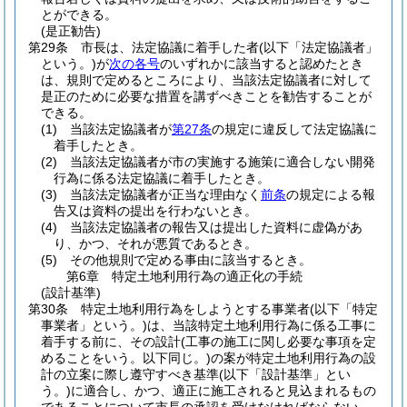
とができる。
(是正勧告)
第29条
市長は、法定協議に着手した者
(以下「法定協議者」
という。)
が
次の各号
のいずれかに該当すると認めたとき
は、規則で定めるところにより、当該法定協議者に対して
是正のために必要な措置を講ずべきことを勧告することが
できる。
(1)
当該法定協議者が
第27条
の規定に違反して法定協議に
着手したとき。
(2)
当該法定協議者が市の実施する施策に適合しない開発
行為に係る法定協議に着手したとき。
(3)
当該法定協議者が正当な理由なく
前条
の規定による報
告又は資料の提出を行わないとき。
(4)
当該法定協議者の報告又は提出した資料に虚偽があ
り、かつ、それが悪質であるとき。
(5)
その他規則で定める事由に該当するとき。
第6章
特定土地利用行為の適正化の手続
(設計基準)
第30条
特定土地利用行為をしようとする事業者
(以下「特定
事業者」という。)
は、当該特定土地利用行為に係る工事に
着手する前に、その設計
(工事の施工に関し必要な事項を定
めることをいう。以下同じ。)
の案が特定土地利用行為の設
計の立案に際し遵守すべき基準
(以下「設計基準」とい
う。)
に適合し、かつ、適正に施工されると見込まれるもの