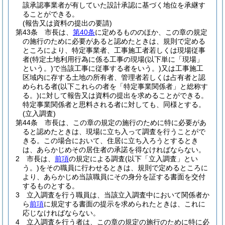
該承認事業者が有していた設計承認に基づく地位を承継す
ることができる。
(報告又は資料の提出の要請)
第43条
市長は、
第40条
に定めるもののほか、この章の規定
の施行のために必要があると認めたときは、規則で定める
ところにより、特定事業者、工事施工者若しくは現場従事
者
(特定土地利用行為に係る工事の現場
(以下単に「現場」
という。)
で当該工事に従事する者をいう。)
又は工事施工
区域内に存する土地の所有者、管理者若しくは占有者と認
められる者
(以下これらの者を「特定事業関係者」と総称す
る。)
に対して報告又は資料の提出を求めることができる。
特定事業関係者と思料される者に対しても、同様とする。
(立入調査)
第44条
市長は、この章の規定の施行のために特に必要があ
ると認めたときは、現場に立ち入って調査を行うことがで
きる。
この場合において、住居に立ち入ろうとするとき
は、あらかじめその居住者の承諾を得なければならない。
2
市長は、
前項
の規定による調査
(以下「立入調査」とい
う。)
をその職員に行わせるときは、規則で定めるところに
より、あらかじめ当該職員にその身分を証する書面を交付
するものとする。
3
立入調査を行う職員は、当該立入調査中において関係者か
ら
前項
に規定する書面の提示を求められたときは、これに
応じなければならない。
4
立入調査を行う者は、この章の規定の施行のために特に必