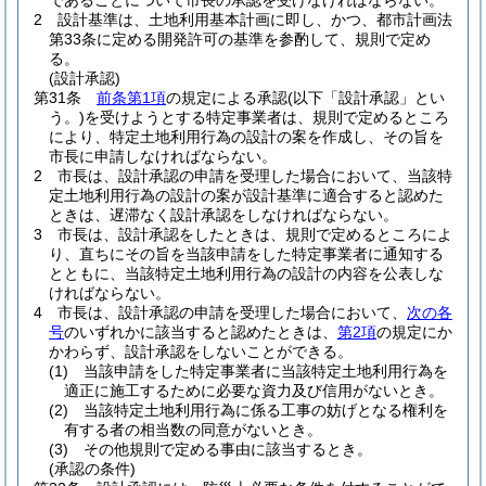
であることについて市長の承認を受けなければならない。
2
設計基準は、土地利用基本計画に即し、かつ、都市計画法
第33条に定める開発許可の基準を参酌して、規則で定め
る。
(設計承認)
第31条
前条第1項
の規定による承認
(以下「設計承認」とい
う。)
を受けようとする特定事業者は、規則で定めるところ
により、特定土地利用行為の設計の案を作成し、その旨を
市長に申請しなければならない。
2
市長は、設計承認の申請を受理した場合において、当該特
定土地利用行為の設計の案が設計基準に適合すると認めた
ときは、遅滞なく設計承認をしなければならない。
3
市長は、設計承認をしたときは、規則で定めるところによ
り、直ちにその旨を当該申請をした特定事業者に通知する
とともに、当該特定土地利用行為の設計の内容を公表しな
ければならない。
4
市長は、設計承認の申請を受理した場合において、
次の各
号
のいずれかに該当すると認めたときは、
第2項
の規定にか
かわらず、設計承認をしないことができる。
(1)
当該申請をした特定事業者に当該特定土地利用行為を
適正に施工するために必要な資力及び信用がないとき。
(2)
当該特定土地利用行為に係る工事の妨げとなる権利を
有する者の相当数の同意がないとき。
(3)
その他規則で定める事由に該当するとき。
(承認の条件)