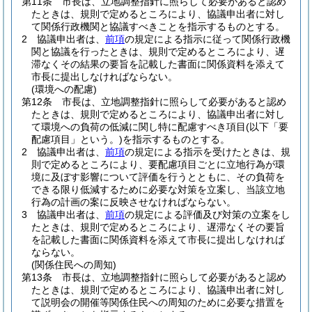
第11条
市長は、立地調整指針に照らして必要があると認め
たときは、規則で定めるところにより、協議申出者に対し
て関係行政機関と協議すべきことを指示するものとする。
2
協議申出者は、
前項
の規定による指示に従って関係行政機
関と協議を行ったときは、規則で定めるところにより、遅
滞なくその結果の要旨を記載した書面に関係資料を添えて
市長に提出しなければならない。
(環境への配慮)
第12条
市長は、立地調整指針に照らして必要があると認め
たときは、規則で定めるところにより、協議申出者に対し
て環境への負荷の低減に関し特に配慮すべき項目
(以下「要
配慮項目」という。)
を指示するものとする。
2
協議申出者は、
前項
の規定による指示を受けたときは、規
則で定めるところにより、要配慮項目ごとに立地行為が環
境に及ぼす影響について評価を行うとともに、その負荷を
できる限り低減するために必要な対策を立案し、当該立地
行為の計画の案に反映させなければならない。
3
協議申出者は、
前項
の規定による評価及び対策の立案をし
たときは、規則で定めるところにより、遅滞なくその要旨
を記載した書面に関係資料を添えて市長に提出しなければ
ならない。
(関係住民への周知)
第13条
市長は、立地調整指針に照らして必要があると認め
たときは、規則で定めるところにより、協議申出者に対し
て説明会の開催等関係住民への周知のために必要な措置を