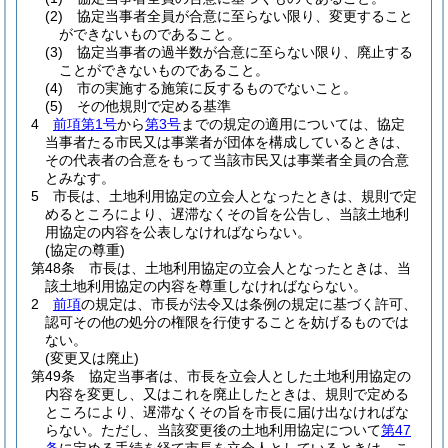
(2)
協定当事者全員が合意に至らない限り、変更すること
ができないものであること。
(3)
協定当事者の過半数が合意に至らない限り、廃止する
ことができないものであること。
(4)
市の実施する施策に反するものでないこと。
(5)
その他規則で定める基準
4
前項第1号
から
第3号
までの規定の適用については、協定
当事者たる市民又は事業者が団体を構成しているときは、
その代表者の合意をもって当該市民又は事業者全員の合意
とみなす。
5
市長は、土地利用協定の立会人となったときは、規則で定
めるところにより、遅滞なくその旨を公告し、当該土地利
用協定の内容を公表しなければならない。
(協定の尊重)
第48条
市長は、土地利用協定の立会人となったときは、当
該土地利用協定の内容を尊重しなければならない。
2
前項
の規定は、市長が法令又は条例の規定に基づく許可、
認可その他の処分の権限を行使することを妨げるものでは
ない。
(変更又は廃止)
第49条
協定当事者は、市長を立会人とした土地利用協定の
内容を変更し、又はこれを廃止したときは、規則で定める
ところにより、遅滞なくその旨を市長に届け出なければな
らない。
ただし、当該変更後の土地利用協定について
第47