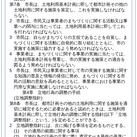
第7条
市長は、土地利用基本計画に即して都市計画その他の
土地利用に関する施策を策定し、これを実施しなければな
らない。
2
市長は、市民又は事業者のまちづくりに関する活動又は事
業への関与に当たっては、土地利用基本計画に即してこれ
を行わなければならない。
3
市民は、自らがまちづくりの主役であることを自覚し、ま
ちづくりに関する活動に自発的に取り組むとともに、市の
実施する施策に協力するよう努めなければならない。
4
事業者は、まちづくりに関する事業の実施に当たっては、
土地利用基本計画を尊重し、市の実施する施策との適合を
図るよう努めなければならない。
5
市長は、市民又は事業者に対して市の実施する施策に関す
る知識の普及と情報の発信に努め、まちづくりに関する市
民の活動の意欲を高めるとともに、事業者における事業の
円滑な実施に配慮しなければならない。
第4章
立地行為の調整の手続
(立地調整指針)
第8条
市長は、都市計画その他の土地利用に関する施策を適
切に補完するために必要があると認めたときは、土地利用
基本計画に即して立地行為の調整に関する指針
(以下「立地
調整指針」という。)
を定めることができる。
2
立地調整指針には、次に掲げる事項を定めるものとする。
(1)
その適用の範囲に関する事項
(2)
立地行為の計画の立案に際し遵守すべき最低の基準に