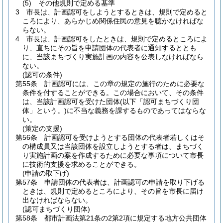
(5)
その他規則で定める基準
3
市長は、計画認可をしようとするときは、規則で定めると
ころにより、あらかじめ関係住民の意見を聴かなければな
らない。
4
市長は、計画認可をしたときは、規則で定めるところによ
り、直ちにその旨を申請団体の代表者に通知するととも
に、当該まちづくり実施計画の内容を公表しなければなら
ない。
(認可の条件)
第55条
計画認可には、この章の規定の施行のために必要な
条件を付することができる。
この場合において、その条件
は、当該計画認可を受けた団体
(以下「認可まちづくり団
体」という。)
に不当な義務を課するものであってはならな
い。
(策定の支援)
第56条
計画認可を受けようとする団体の代表者若しくはそ
の構成員又は当該団体を設立しようとする者は、まちづく
り実施計画の案を作成するために必要な事項について市長
に技術的支援を求めることができる。
(申請の取下げ)
第57条
申請団体の代表者は、計画認可の申請を取り下げる
ときは、規則で定めるところにより、その旨を市長に届け
出なければならない。
(認可まちづくり団体)
第58条
都市計画法第21条の2第2項に規定する地方公共団体