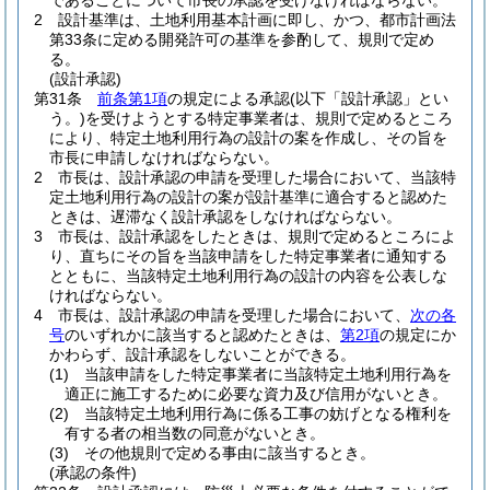
であることについて市長の承認を受けなければならない。
2
設計基準は、土地利用基本計画に即し、かつ、都市計画法
第33条に定める開発許可の基準を参酌して、規則で定め
る。
(設計承認)
第31条
前条第1項
の規定による承認
(以下「設計承認」とい
う。)
を受けようとする特定事業者は、規則で定めるところ
により、特定土地利用行為の設計の案を作成し、その旨を
市長に申請しなければならない。
2
市長は、設計承認の申請を受理した場合において、当該特
定土地利用行為の設計の案が設計基準に適合すると認めた
ときは、遅滞なく設計承認をしなければならない。
3
市長は、設計承認をしたときは、規則で定めるところによ
り、直ちにその旨を当該申請をした特定事業者に通知する
とともに、当該特定土地利用行為の設計の内容を公表しな
ければならない。
4
市長は、設計承認の申請を受理した場合において、
次の各
号
のいずれかに該当すると認めたときは、
第2項
の規定にか
かわらず、設計承認をしないことができる。
(1)
当該申請をした特定事業者に当該特定土地利用行為を
適正に施工するために必要な資力及び信用がないとき。
(2)
当該特定土地利用行為に係る工事の妨げとなる権利を
有する者の相当数の同意がないとき。
(3)
その他規則で定める事由に該当するとき。
(承認の条件)