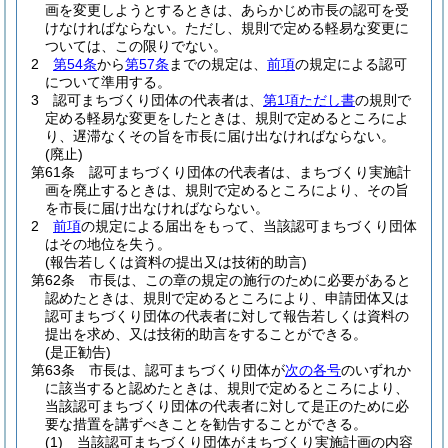
画を変更しようとするときは、あらかじめ市長の認可を受
けなければならない。
ただし、規則で定める軽易な変更に
ついては、この限りでない。
2
第54条
から
第57条
までの規定は、
前項
の規定による認可
について準用する。
3
認可まちづくり団体の代表者は、
第1項ただし書
の規則で
定める軽易な変更をしたときは、規則で定めるところによ
り、遅滞なくその旨を市長に届け出なければならない。
(廃止)
第61条
認可まちづくり団体の代表者は、まちづくり実施計
画を廃止するときは、規則で定めるところにより、その旨
を市長に届け出なければならない。
2
前項
の規定による届出をもって、当該認可まちづくり団体
はその地位を失う。
(報告若しくは資料の提出又は技術的助言)
第62条
市長は、この章の規定の施行のために必要があると
認めたときは、規則で定めるところにより、申請団体又は
認可まちづくり団体の代表者に対して報告若しくは資料の
提出を求め、又は技術的助言をすることができる。
(是正勧告)
第63条
市長は、認可まちづくり団体が
次の各号
のいずれか
に該当すると認めたときは、規則で定めるところにより、
当該認可まちづくり団体の代表者に対して是正のために必
要な措置を講ずべきことを勧告することができる。
(1)
当該認可まちづくり団体がまちづくり実施計画の内容