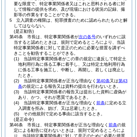
要な限度で、特定事業関係者又はこれと思料される者に対
して情報の提供を求め、及び現場における状況の記録、撮
影等の作業をすることができる。
5
立入調査の権限は、犯罪捜査のために認められたものと解
してはならない。
(是正勧告)
第45条
市長は、特定事業関係者が
次の各号
のいずれかに該
当すると認めたときは、規則で定めるところにより、当該
特定事業関係者に対して是正のために必要な措置を講ずべ
きことを勧告することができる。
(1)
当該特定事業関係者がこの章の規定に違反して特定土
地利用行為に係る工事に着手し、又は特定土地利用行為
に係る工事を施工し、中断し、再開し、若しくは廃止し
たとき。
(2)
当該特定事業関係者が正当な理由なく
第40条
又は
第43
条
の規定による報告又は資料の提出を行わないとき。
(3)
当該特定事業関係者の報告又は提出した資料に虚偽が
あり、かつ、それが悪質であるとき。
(4)
当該特定事業関係者が正当な理由なく
前条
に定める立
入調査を拒み、妨げ、又は忌避したとき。
(5)
その他規則で定める事由に該当するとき。
(是正命令)
第46条
市長は、特定事業関係者が正当な理由なく
前条
の規
定による勧告に従わないときは、規則で定めるところによ
り、当該特定事業関係者に対して是正のために必要な措置