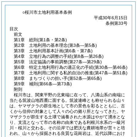
○桜川市土地利用基本条例
平成30年6月15日
条例第33号
目次
前文
第1章
総則
(第1条・第2条)
第2章
土地利用の基本理念
(第3条―第5条)
第3章
土地利用基本計画
(第6条・第7条)
第4章
立地行為の調整の手続
(第8条―第26条)
第5章
法定協議の事前調整
(第27条―第29条)
第6章
特定土地利用行為の適正化の手続
(第30条―第46条)
第7章
土地利用に関する私的自治の推進
(第47条―第51条)
第8章
まちづくりの担い手
(第52条―第65条)
第9章
補則
(第66条―第73条)
附則
桜川市は、関東平野の北東端に在って、八溝山系の南端に
当たる筑波山地西麓に面する。筑波連峰とも称せられる山々
は、ヤマザクラの群生地として市の景色を彩るとともに、古
くから信仰の対象として人々の心の拠り所となってきた。ヤ
マザクラが群生する土壌で涵養された水源はやがて湧水とな
り、支流となって市の名称の由来である利根川水系の一級河
川・桜川と交わる。その沿岸では肥沃な農耕地帯が営々と培
われ、山々から採掘される良質な花崗岩は、近代以降におけ