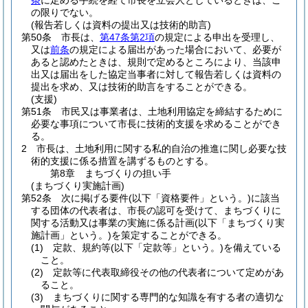
条
に定める手続を経て市長を立会人としているときは、こ
の限りでない。
(報告若しくは資料の提出又は技術的助言)
第50条
市長は、
第47条第2項
の規定による申出を受理し、
又は
前条
の規定による届出があった場合において、必要が
あると認めたときは、規則で定めるところにより、当該申
出又は届出をした協定当事者に対して報告若しくは資料の
提出を求め、又は技術的助言をすることができる。
(支援)
第51条
市民又は事業者は、土地利用協定を締結するために
必要な事項について市長に技術的支援を求めることができ
る。
2
市長は、土地利用に関する私的自治の推進に関し必要な技
術的支援に係る措置を講ずるものとする。
第8章
まちづくりの担い手
(まちづくり実施計画)
第52条
次に掲げる要件
(以下「資格要件」という。)
に該当
する団体の代表者は、市長の認可を受けて、まちづくりに
関する活動又は事業の実施に係る計画
(以下「まちづくり実
施計画」という。)
を策定することができる。
(1)
定款、規約等
(以下「定款等」という。)
を備えている
こと。
(2)
定款等に代表取締役その他の代表者について定めがあ
ること。
(3)
まちづくりに関する専門的な知識を有する者の適切な