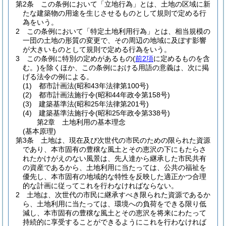
第2条
この条例において「立地行為」とは、土地の区域に新
たな建築物の用途を生じさせるものとして規則で定める行
為をいう。
2
この条例において「特定土地利用行為」とは、相当規模の
一団の土地の形質の変更で、その周辺の地域に及ぼす影響
が大きいものとして規則で定める行為をいう。
3
この条例に特別の定めがあるもの
(
前2項
に定めるものを含
む。)
を除くほか、この条例における用語の意義は、次に掲
げる法令の例による。
(1)
都市計画法
(昭和43年法律第100号)
(2)
都市計画法施行令
(昭和44年政令第158号)
(3)
建築基準法
(昭和25年法律第201号)
(4)
建築基準法施行令
(昭和25年政令第338号)
第2章
土地利用の基本理念
(基本原理)
第3条
土地は、現在及び次世代の市民のための限られた資源
であり、本市固有の豊穣な風土とその恵沢の下にもたらさ
れたかけがえのない風景は、先人達から継承した市民共有
の資産であるから、土地利用に当たっては、公共の福祉を
優先し、本市固有の地域的な特性を反映した適正かつ合理
的な計画に従ってこれを行わなければならない。
2
土地は、次世代の市民に継承すべき限られた資源であるか
ら、土地利用に当たっては、環境への負荷をできる限り低
減し、本市固有の豊穣な風土とその恵沢を将来にわたって
持続的に享受することができるようにこれを行わなければ