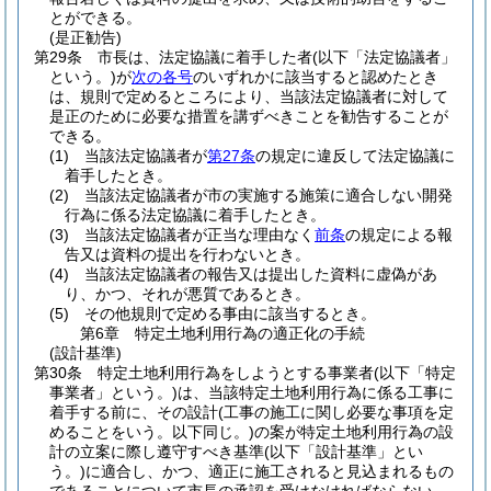
とができる。
(是正勧告)
第29条
市長は、法定協議に着手した者
(以下「法定協議者」
という。)
が
次の各号
のいずれかに該当すると認めたとき
は、規則で定めるところにより、当該法定協議者に対して
是正のために必要な措置を講ずべきことを勧告することが
できる。
(1)
当該法定協議者が
第27条
の規定に違反して法定協議に
着手したとき。
(2)
当該法定協議者が市の実施する施策に適合しない開発
行為に係る法定協議に着手したとき。
(3)
当該法定協議者が正当な理由なく
前条
の規定による報
告又は資料の提出を行わないとき。
(4)
当該法定協議者の報告又は提出した資料に虚偽があ
り、かつ、それが悪質であるとき。
(5)
その他規則で定める事由に該当するとき。
第6章
特定土地利用行為の適正化の手続
(設計基準)
第30条
特定土地利用行為をしようとする事業者
(以下「特定
事業者」という。)
は、当該特定土地利用行為に係る工事に
着手する前に、その設計
(工事の施工に関し必要な事項を定
めることをいう。以下同じ。)
の案が特定土地利用行為の設
計の立案に際し遵守すべき基準
(以下「設計基準」とい
う。)
に適合し、かつ、適正に施工されると見込まれるもの