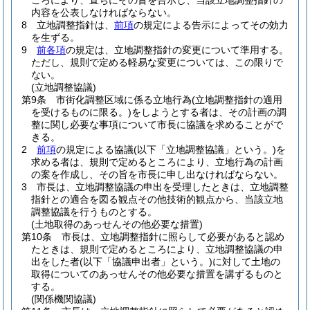
ころにより、直ちにその旨を告示し、当該立地調整指針の
内容を公表しなければならない。
8
立地調整指針は、
前項
の規定による告示によってその効力
を生ずる。
9
前各項
の規定は、立地調整指針の変更について準用する。
ただし、規則で定める軽易な変更については、この限りで
ない。
(立地調整協議)
第9条
市街化調整区域に係る立地行為
(立地調整指針の適用
を受けるものに限る。)
をしようとする者は、その計画の調
整に関し必要な事項について市長に協議を求めることがで
きる。
2
前項
の規定による協議
(以下「立地調整協議」という。)
を
求める者は、規則で定めるところにより、立地行為の計画
の案を作成し、その旨を市長に申し出なければならない。
3
市長は、立地調整協議の申出を受理したときは、立地調整
指針との適合を図る観点その他技術的観点から、当該立地
調整協議を行うものとする。
(土地取得のあっせんその他必要な措置)
第10条
市長は、立地調整指針に照らして必要があると認め
たときは、規則で定めるところにより、立地調整協議の申
出をした者
(以下「協議申出者」という。)
に対して土地の
取得についてのあっせんその他必要な措置を講ずるものと
する。
(関係機関協議)