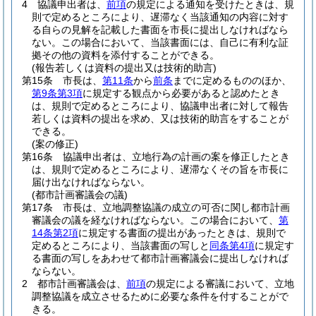
4
協議申出者は、
前項
の規定による通知を受けたときは、規
則で定めるところにより、遅滞なく当該通知の内容に対す
る自らの見解を記載した書面を市長に提出しなければなら
ない。
この場合において、当該書面には、自己に有利な証
拠その他の資料を添付することができる。
(報告若しくは資料の提出又は技術的助言)
第15条
市長は、
第11条
から
前条
までに定めるもののほか、
第9条第3項
に規定する観点から必要があると認めたとき
は、規則で定めるところにより、協議申出者に対して報告
若しくは資料の提出を求め、又は技術的助言をすることが
できる。
(案の修正)
第16条
協議申出者は、立地行為の計画の案を修正したとき
は、規則で定めるところにより、遅滞なくその旨を市長に
届け出なければならない。
(都市計画審議会の議)
第17条
市長は、立地調整協議の成立の可否に関し都市計画
審議会の議を経なければならない。
この場合において、
第
14条第2項
に規定する書面の提出があったときは、規則で
定めるところにより、当該書面の写しと
同条第4項
に規定す
る書面の写しをあわせて都市計画審議会に提出しなければ
ならない。
2
都市計画審議会は、
前項
の規定による審議において、立地
調整協議を成立させるために必要な条件を付することがで
きる。