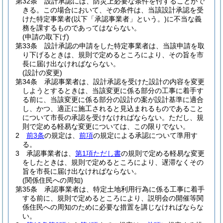
第32条
設計承認には、防災上必要な条件を付することがで
きる。
この場合において、その条件は、当該設計承認を受
けた特定事業者
(以下「承認事業者」という。)
に不当な義
務を課するものであってはならない。
(申請の取下げ)
第33条
設計承認の申請をした特定事業者は、当該申請を取
り下げるときは、規則で定めるところにより、その旨を市
長に届け出なければならない。
(設計の変更)
第34条
承認事業者は、設計承認を受けた設計の内容を変更
しようとするときは、当該変更に係る部分の工事に着手す
る前に、当該変更に係る部分の設計の案が設計基準に適合
し、かつ、適正に施工されると見込まれるものであること
について市長の承認を受けなければならない。
ただし、規
則で定める軽易な変更については、この限りでない。
2
前3条
の規定は、
前項
の規定による承認について準用す
る。
3
承認事業者は、
第1項ただし書
の規則で定める軽易な変更
をしたときは、規則で定めるところにより、遅滞なくその
旨を市長に届け出なければならない。
(関係住民への周知)
第35条
承認事業者は、特定土地利用行為に係る工事に着手
する前に、規則で定めるところにより、説明会の開催等関
係住民への周知のために必要な措置を講じなければならな
い。