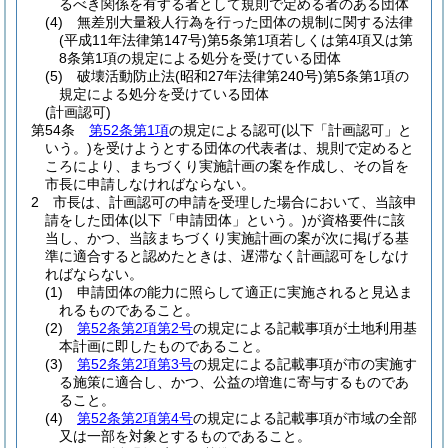
るべき関係を有する者として規則で定める者のある団体
(4)
無差別大量殺人行為を行った団体の規制に関する法律
(平成11年法律第147号)
第5条第1項若しくは第4項又は第
8条第1項の規定による処分を受けている団体
(5)
破壊活動防止法
(昭和27年法律第240号)
第5条第1項の
規定による処分を受けている団体
(計画認可)
第54条
第52条第1項
の規定による認可
(以下「計画認可」と
いう。)
を受けようとする団体の代表者は、規則で定めると
ころにより、まちづくり実施計画の案を作成し、その旨を
市長に申請しなければならない。
2
市長は、計画認可の申請を受理した場合において、当該申
請をした団体
(以下「申請団体」という。)
が資格要件に該
当し、かつ、当該まちづくり実施計画の案が次に掲げる基
準に適合すると認めたときは、遅滞なく計画認可をしなけ
ればならない。
(1)
申請団体の能力に照らして適正に実施されると見込ま
れるものであること。
(2)
第52条第2項第2号
の規定による記載事項が土地利用基
本計画に即したものであること。
(3)
第52条第2項第3号
の規定による記載事項が市の実施す
る施策に適合し、かつ、公益の増進に寄与するものであ
ること。
(4)
第52条第2項第4号
の規定による記載事項が市域の全部
又は一部を対象とするものであること。