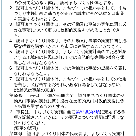
の条例で定める団体は、認可まちづくり団体とする。
2
認可まちづくり団体は、まちづくりの担い手として、まち
づくり実施計画に基づき公正かつ誠実にその活動又は事業
を実施するものとする。
3
認可まちづくり団体は、その活動又は事業の実施に関し必
要な事項について市長に技術的支援を求めることができ
る。
4
認可まちづくり団体は、その活動又は事業の実施に関し必
要な措置を講ずべきことを市長に建議することができる。
5
認可まちづくり団体は、まちづくり実施計画の主たる対象
とする地域内の住民に対してその自発的な参画の機会を保
障しなければならない。
6
認可まちづくり団体は、その活動又は事業の成果を公表し
なければならない。
7
認可まちづくり団体は、まちづくりの担い手としての信用
を害し、又は害するおそれがある行為をしてはならない。
(活動又は事業の支援)
第59条
市長は、予算の範囲内で、認可まちづくり団体の活
動又は事業の実施に関し必要な技術的又は財政的支援に係
る措置を講ずるものとする。
2
市長は、まちづくり実施計画に
第52条第3項
に規定する事
項が記載されたときは、その実現について適切に配慮しな
ければならない。
(変更の認可)
第60条
認可まちづくり団体の代表者は、まちづくり実施計