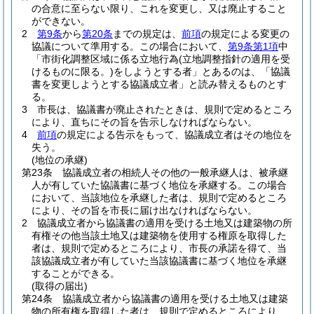
の合意に至らない限り、これを変更し、又は廃止すること
ができない。
2
第9条
から
第20条
までの規定は、
前項
の規定による変更の
協議について準用する。
この場合において、
第9条第1項
中
「市街化調整区域に係る立地行為
(立地調整指針の適用を受
けるものに限る。)
をしようとする者」とあるのは、「協議
書を変更しようとする協議成立者」と読み替えるものとす
る。
3
市長は、協議書が廃止されたときは、規則で定めるところ
により、直ちにその旨を告示しなければならない。
4
前項
の規定による告示をもって、協議成立者はその地位を
失う。
(地位の承継)
第23条
協議成立者の相続人その他の一般承継人は、被承継
人が有していた協議書に基づく地位を承継する。
この場合
において、当該地位を承継した者は、規則で定めるところ
により、その旨を市長に届け出なければならない。
2
協議成立者から協議書の適用を受ける土地又は建築物の所
有権その他当該土地又は建築物を使用する権原を取得した
者は、規則で定めるところにより、市長の承諾を得て、当
該協議成立者が有していた当該協議書に基づく地位を承継
することができる。
(取得の届出)
第24条
協議成立者から協議書の適用を受ける土地又は建築
物の所有権を取得した者は、規則で定めるところにより、