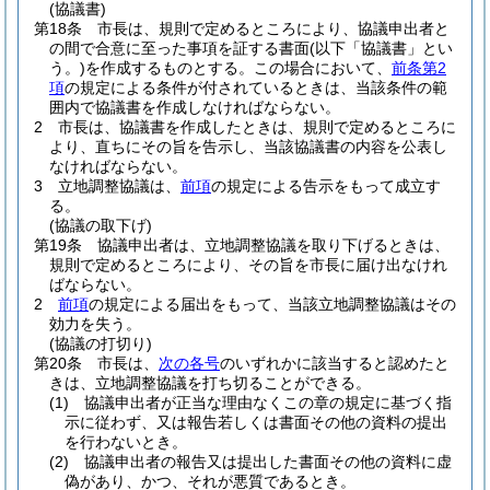
(協議書)
第18条
市長は、規則で定めるところにより、協議申出者と
の間で合意に至った事項を証する書面
(以下「協議書」とい
う。)
を作成するものとする。
この場合において、
前条第2
項
の規定による条件が付されているときは、当該条件の範
囲内で協議書を作成しなければならない。
2
市長は、協議書を作成したときは、規則で定めるところに
より、直ちにその旨を告示し、当該協議書の内容を公表し
なければならない。
3
立地調整協議は、
前項
の規定による告示をもって成立す
る。
(協議の取下げ)
第19条
協議申出者は、立地調整協議を取り下げるときは、
規則で定めるところにより、その旨を市長に届け出なけれ
ばならない。
2
前項
の規定による届出をもって、当該立地調整協議はその
効力を失う。
(協議の打切り)
第20条
市長は、
次の各号
のいずれかに該当すると認めたと
きは、立地調整協議を打ち切ることができる。
(1)
協議申出者が正当な理由なくこの章の規定に基づく指
示に従わず、又は報告若しくは書面その他の資料の提出
を行わないとき。
(2)
協議申出者の報告又は提出した書面その他の資料に虚
偽があり、かつ、それが悪質であるとき。