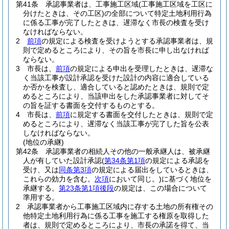
第41条
承認事業者は、工事施工区域
(工事施工区域を工区に
分けたときは、その工区)
の全部について特定土地利用行為
に係る工事が完了したときは、遅滞なく市長の検査を受け
なければならない。
2
前項
の規定による検査を受けようとする承認事業者は、規
則で定めるところにより、その旨を市長に申し出なければ
ならない。
3
市長は、
前項
の規定による申出を受理したときは、遅滞な
く当該工事が設計承認を受けた設計の内容に適合している
か否かを検査し、適合していると認めたときは、規則で定
めるところにより、当該申出をした承認事業者に対してそ
の旨を証する書面を交付するものとする。
4
市長は、
前項
に規定する書面を交付したときは、規則で定
めるところにより、遅滞なく当該工事が完了した旨を公表
しなければならない。
(地位の承継)
第42条
承認事業者の相続人その他の一般承継人は、被承継
人が有していた設計承認
(
第34条第1項
の規定による承認を
受け、又は
同条第3項
の規定による届出をしているときは、
これらの効力を含む。
次項
において同じ。)
に基づく地位を
承継する。
第23条第1項後段
の規定は、この場合について
準用する。
2
承認事業者から工事施工区域内に存する土地の所有権その
他特定土地利用行為に係る工事を施工する権原を取得した
者は、規則で定めるところにより、市長の承諾を得て、当