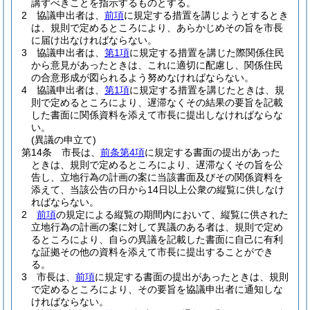
講ずべきことを指示するものとする。
2
協議申出者は、
前項
に規定する措置を講じようとするとき
は、規則で定めるところにより、あらかじめその旨を市長
に届け出なければならない。
3
協議申出者は、
第1項
に規定する措置を講じた際関係住民
から意見があったときは、これに適切に配慮し、関係住民
の合意形成が図られるよう努めなければならない。
4
協議申出者は、
第1項
に規定する措置を講じたときは、規
則で定めるところにより、遅滞なくその結果の要旨を記載
した書面に関係資料を添えて市長に提出しなければならな
い。
(異議の申立て)
第14条
市長は、
前条第4項
に規定する書面の提出があった
ときは、規則で定めるところにより、遅滞なくその旨を公
告し、立地行為の計画の案に当該書面及びその関係資料を
添えて、当該公告の日から14日以上公衆の縦覧に供しなけ
ればならない。
2
前項
の規定による縦覧の期間内において、縦覧に供された
立地行為の計画の案に対して異議のある者は、規則で定め
るところにより、自らの異議を記載した書面に自己に有利
な証拠その他の資料を添えて市長に提出することができ
る。
3
市長は、
前項
に規定する書面の提出があったときは、規則
で定めるところにより、その要旨を協議申出者に通知しな
ければならない。