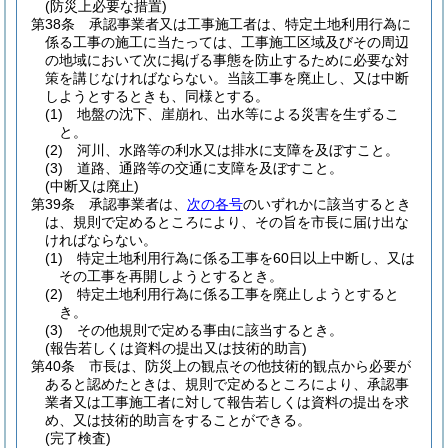
(防災上必要な措置)
第38条
承認事業者又は工事施工者は、特定土地利用行為に
係る工事の施工に当たっては、工事施工区域及びその周辺
の地域において次に掲げる事態を防止するために必要な対
策を講じなければならない。
当該工事を廃止し、又は中断
しようとするときも、同様とする。
(1)
地盤の沈下、崖崩れ、出水等による災害を生ずるこ
と。
(2)
河川、水路等の利水又は排水に支障を及ぼすこと。
(3)
道路、通路等の交通に支障を及ぼすこと。
(中断又は廃止)
第39条
承認事業者は、
次の各号
のいずれかに該当するとき
は、規則で定めるところにより、その旨を市長に届け出な
ければならない。
(1)
特定土地利用行為に係る工事を60日以上中断し、又は
その工事を再開しようとするとき。
(2)
特定土地利用行為に係る工事を廃止しようとすると
き。
(3)
その他規則で定める事由に該当するとき。
(報告若しくは資料の提出又は技術的助言)
第40条
市長は、防災上の観点その他技術的観点から必要が
あると認めたときは、規則で定めるところにより、承認事
業者又は工事施工者に対して報告若しくは資料の提出を求
め、又は技術的助言をすることができる。
(完了検査)