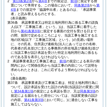
2
第13条第2項
から
第4項
までの規定は、
前項
に規定する措
置について準用する。
この場合において、
同条第2項
から
第
4項
までの規定中「協議申出者」とあるのは、「承認事業
者」と読み替えるものとする。
(表示義務)
第36条
承認事業者又は特定土地利用行為に係る工事の請負
人
(以下「工事施工者」という。)
は、当該工事に着手した
日から
第41条第3項
に規定する書面の交付を受ける日まで
の間、規則で定めるところにより、当該工事を施工する土
地の区域
(以下「工事施工区域」という。)
の見易い場所
に、その氏名、住所及び連絡先
(法人にあってはその名称、
代表者の氏名並びに主たる事務所の所在地及び連絡先)
並び
に当該工事が設計承認を受けた特定土地利用行為に係るも
のである旨を表示しなければならない。
2
承認事業者及び工事施工者は、
前項
の規定による表示の期
間内において関係住民から当該工事の内容について説明を
求められたときは、これに応ずるよう努めなければならな
い。
(適合義務)
第37条
承認事業者及び工事施工者は、特定土地利用行為に
ついて、設計承認を受けた設計の内容
(当該設計の変更に関
し
第34条第1項
の規定による承認を受け、又は
同条第3項
の
規定による届出をした部分については、当該変更後の設計
の内容。
第41条第3項
において同じ。)
に適合しない工事を
施工してはならない。