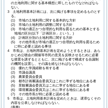
の土地利用に関する基本構想に即したものでなければなら
ない。
3
土地利用基本計画には、次に掲げる事項を定めるものとす
る。
(1)
市域の土地利用に関する基本的な方針
(2)
市域の土地利用の調整に関する方針
(3)
市域の適正かつ合理的な利用を図るための基本とする
地域の区分
(以下「計画区分」という。)
(4)
計画区分別の土地利用に関する方針
(5)
その他市長が市域の適正かつ合理的な利用を図るため
に特に必要と認める事項
4
市長は、土地利用基本計画を定めようとするときは、あら
かじめ公聴会の開催等市民の意見を反映させるために必要
な措置を講ずるとともに、次に掲げる者で構成する合議制
の機関を設置し、その議を経なければならない。
(1)
優れた学識経験を有する者
(2)
市議会議員
(3)
農業委員会委員
(4)
都市計画審議会委員又はこれに準ずる地位にある者
(5)
景観審議会委員又はこれに準ずる地位にある者
(6)
環境審議会委員又はこれに準ずる地位にある者
(7)
その他市長が特に必要と認める者
5
市長は、土地利用基本計画を定めたときは、遅滞なくその
内容を公表しなければならない。
(責務)