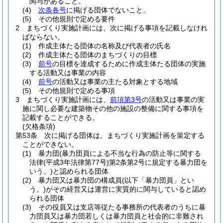
関与があること。
(4)
次条各号
に掲げる団体でないこと。
(5)
その他規則で定める要件
2
まちづくり実施計画には、次に掲げる事項を記載しなけれ
ばならない。
(1)
作成主体たる団体の名称及び代表者の氏名
(2)
作成主体たる団体のまちづくりの目標
(3)
前号
の目標を達成するために作成主体たる団体の実施
する活動又は事業の内容
(4)
前号
の活動又は事業の主たる対象とする地域
(5)
その他規則で定める事項
3
まちづくり実施計画には、
前項第3号
の活動又は事業の実
施に関し必要な建築物その他の施設の整備に関する事項を
記載することができる。
(欠格条項)
第53条
次に掲げる団体は、まちづくり実施計画を策定する
ことができない。
(1)
暴力団
(暴力団員による不当な行為の防止等に関する
法律
(平成3年法律第77号)
第2条第2号に規定する暴力団を
いう。)
と認められる団体
(2)
暴力団又は暴力団の構成員
(以下「暴力団員」とい
う。)
がその経営又は運営に実質的に関与していると認め
られる団体
(3)
その役員又は支店等従たる事務所の代表者のうちに暴
力団員又は暴力団若しくは暴力団員と社会的に非難され