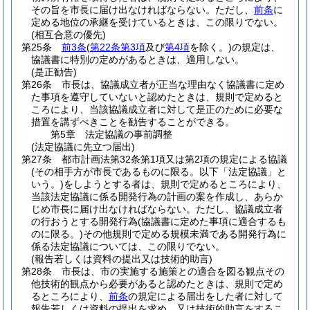
その旨を市長に届け出なければならない。
ただし、
前条
に
定める地位の承継を受けているときは、この限りでない。
(相互合意の優先)
第25条
前3条
(
第22条第3項
及び
第4項
を除く。)
の規定は、
協議書に特別の定めがあるときは、適用しない。
(是正勧告)
第26条
市長は、協議成立者が正当な理由なく協議書に定め
た事項を遵守していないと認めたときは、規則で定めると
ころにより、当該協議成立者に対して是正のために必要な
措置を講ずべきことを勧告することができる。
第5章
法定協議の事前調整
(法定協議に先立つ届出)
第27条
都市計画法第32条第1項又は第2項の規定による協議
(その相手方が市長であるものに限る。以下「法定協議」と
いう。)
をしようとする者は、規則で定めるところにより、
当該法定協議に係る開発行為の計画の案を作成し、あらか
じめ市長に届け出なければならない。
ただし、協議成立者
の行おうとする開発行為
(協議書に定めた事項に適合するも
のに限る。)
その他規則で定める規模未満である開発行為に
係る法定協議については、この限りでない。
(報告若しくは資料の提出又は技術的助言)
第28条
市長は、市の実施する施策との適合を図る観点その
他技術的観点から必要があると認めたときは、規則で定め
るところにより、
前条
の規定による届出をした者に対して
報告若しくは資料の提出を求め、又は技術的助言をするこ