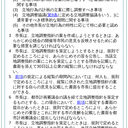
関する事項
(3)
立地行為の計画の立案に際し調整すべき事項
(4)
立地調整協議
(
第9条
に定める立地調整協議をいう。)
に
通常要すべき標準的な期間に関する事項
(5)
その他市長が立地行為の特性に応じて特に必要と認め
る事項
3
市長は、立地調整指針の案を作成しようとするときは、あ
らかじめ公聴会の開催等市民の意見を反映させるために必
要な措置を講じなければならない。
4
市長は、立地調整指針を策定しようとするときは、規則で
定めるところにより、あらかじめその旨を公告し、当該立
地調整指針の案にこれを策定しようとする理由を記載した
書面を添えて30日以上公衆の縦覧に供しなければならな
い。
5
前項
の規定による縦覧の期間内においては、何人も、規則
で定めるところにより、縦覧に供された立地調整指針の案
に対する自らの意見を記載した書面を市長に提出すること
ができる。
6
市長は、都市計画審議会の議を経て立地調整指針を策定す
るものとする。
この場合において、
前項
に規定する書面の
提出があったときは、規則で定めるところにより、あらか
じめその要旨とこれに対する市の見解を記載した書面を都
市計画審議会に提出しなければならない。
7
市長は、立地調整指針を策定したときは、規則で定めると