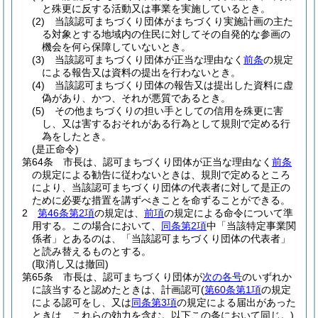
と殊更に反する活動又は事業を実施しているとき。
(2)
当該認可まちづくり団体がまちづくり実施計画の主た
る対象とする地域内の住民に対してその自発的な参画の
機会を何ら保障していないとき。
(3)
当該認可まちづくり団体が正当な理由なく
前条
の規定
による報告又は資料の提出を行わないとき。
(4)
当該認可まちづくり団体の報告又は提出した資料に虚
偽があり、かつ、それが悪質であるとき。
(5)
その他まちづくりの担い手としての信用を殊更に害
し、又は害するおそれがある行為として規則で定める行
為をしたとき。
(是正命令)
第64条
市長は、認可まちづくり団体が正当な理由なく
前条
の規定による勧告に従わないときは、規則で定めるところ
により、当該認可まちづくり団体の代表者に対して是正の
ために必要な措置を講ずべきことを命ずることができる。
2
第46条第2項
の規定は、
前項
の規定による命令について準
用する。
この場合において、
同条第2項
中「当該特定事業関
係者」とあるのは、「当該認可まちづくり団体の代表者」
と読み替えるものとする。
(取消し又は撤回)
第65条
市長は、認可まちづくり団体が
次の各号
のいずれか
に該当すると認めたときは、計画認可
(
第60条第1項
の規定
による認可をし、又は
同条第3項
の規定による届出があった
ときは、これらの効力を含む。以下この条において同じ。)