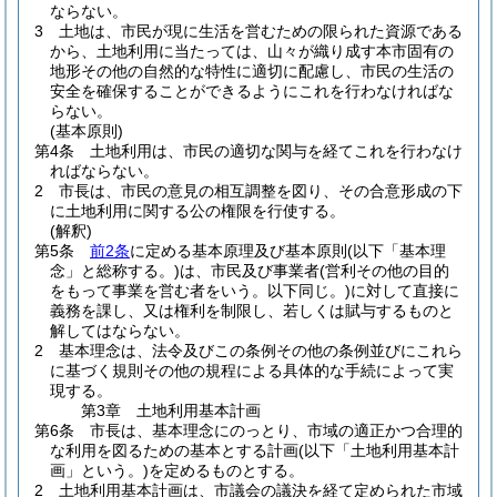
ならない。
3
土地は、市民が現に生活を営むための限られた資源である
から、土地利用に当たっては、山々が織り成す本市固有の
地形その他の自然的な特性に適切に配慮し、市民の生活の
安全を確保することができるようにこれを行わなければな
らない。
(基本原則)
第4条
土地利用は、市民の適切な関与を経てこれを行わなけ
ればならない。
2
市長は、市民の意見の相互調整を図り、その合意形成の下
に土地利用に関する公の権限を行使する。
(解釈)
第5条
前2条
に定める基本原理及び基本原則
(以下「基本理
念」と総称する。)
は、市民及び事業者
(営利その他の目的
をもって事業を営む者をいう。以下同じ。)
に対して直接に
義務を課し、又は権利を制限し、若しくは賦与するものと
解してはならない。
2
基本理念は、法令及びこの条例その他の条例並びにこれら
に基づく規則その他の規程による具体的な手続によって実
現する。
第3章
土地利用基本計画
第6条
市長は、基本理念にのっとり、市域の適正かつ合理的
な利用を図るための基本とする計画
(以下「土地利用基本計
画」という。)
を定めるものとする。
2
土地利用基本計画は、市議会の議決を経て定められた市域