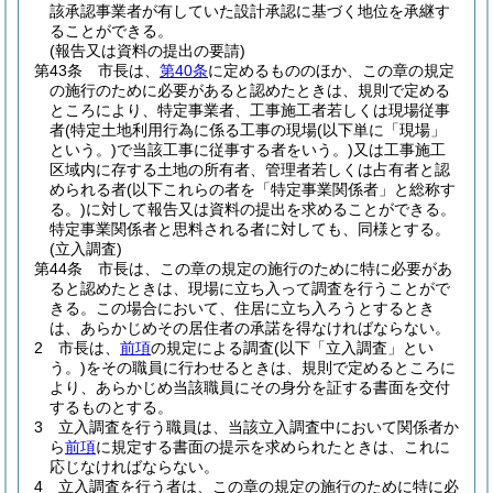
該承認事業者が有していた設計承認に基づく地位を承継す
ることができる。
(報告又は資料の提出の要請)
第43条
市長は、
第40条
に定めるもののほか、この章の規定
の施行のために必要があると認めたときは、規則で定める
ところにより、特定事業者、工事施工者若しくは現場従事
者
(特定土地利用行為に係る工事の現場
(以下単に「現場」
という。)
で当該工事に従事する者をいう。)
又は工事施工
区域内に存する土地の所有者、管理者若しくは占有者と認
められる者
(以下これらの者を「特定事業関係者」と総称す
る。)
に対して報告又は資料の提出を求めることができる。
特定事業関係者と思料される者に対しても、同様とする。
(立入調査)
第44条
市長は、この章の規定の施行のために特に必要があ
ると認めたときは、現場に立ち入って調査を行うことがで
きる。
この場合において、住居に立ち入ろうとするとき
は、あらかじめその居住者の承諾を得なければならない。
2
市長は、
前項
の規定による調査
(以下「立入調査」とい
う。)
をその職員に行わせるときは、規則で定めるところに
より、あらかじめ当該職員にその身分を証する書面を交付
するものとする。
3
立入調査を行う職員は、当該立入調査中において関係者か
ら
前項
に規定する書面の提示を求められたときは、これに
応じなければならない。
4
立入調査を行う者は、この章の規定の施行のために特に必