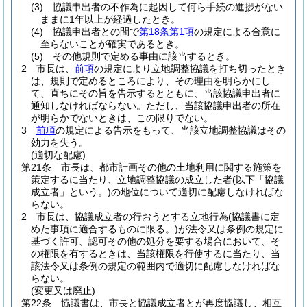
(3)
協議申出者の不作為に起因して何ら手続の進捗がない
ままに1年以上が経過したとき。
(4)
協議申出者との間で
第18条第1項
の規定による合意に
至らないことが確実であるとき。
(5)
その他規則で定める事由に該当するとき。
2
市長は、
前項
の規定により立地調整協議を打ち切ったとき
は、規則で定めるところにより、その理由を明らかにし
て、直ちにその旨を告示するとともに、当該協議申出者に
通知しなければならない。
ただし、当該協議申出者の所在
が明らかでないときは、この限りでない。
3
前項
の規定による告示をもって、当該立地調整協議はその
効力を失う。
(適切な配慮)
第21条
市長は、都市計画その他の土地利用に関する施策を
策定するに当たり、立地調整協議の成立した者
(以下「協議
成立者」という。)
の地位について適切に配慮しなければな
らない。
2
市長は、協議成立者の行おうとする立地行為
(協議書に定
めた事項に適合するものに限る。)
が法令又は条例の規定に
基づく許可、認可その他の処分を要する場合において、そ
の権限を有するときは、当該権限を行使するに当たり、当
該法令又は条例の規定の範囲内で適切に配慮しなければな
らない。
(変更又は廃止)
第22条
協議書は、市長と協議成立者とが再度協議し、相互