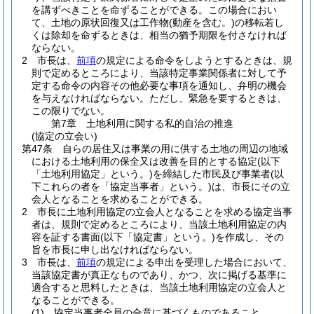
を講ずべきことを命ずることができる。
この場合におい
て、土地の原状回復又は工作物
(動産を含む。)
の移転若し
くは除却を命ずるときは、相当の猶予期限を付さなければ
ならない。
2
市長は、
前項
の規定による命令をしようとするときは、規
則で定めるところにより、当該特定事業関係者に対して予
定する命令の内容その他必要な事項を通知し、弁明の機会
を与えなければならない。
ただし、緊急を要するときは、
この限りでない。
第7章
土地利用に関する私的自治の推進
(協定の立会い)
第47条
自らの居住又は事業の用に供する土地の周辺の地域
における土地利用の保全又は改善を目的とする協定
(以下
「土地利用協定」という。)
を締結した市民及び事業者
(以
下これらの者を「協定当事者」という。)
は、市長にその立
会人となることを求めることができる。
2
市長に土地利用協定の立会人となることを求める協定当事
者は、規則で定めるところにより、当該土地利用協定の内
容を証する書面
(以下「協定書」という。)
を作成し、その
旨を市長に申し出なければならない。
3
市長は、
前項
の規定による申出を受理した場合において、
当該協定書が真正なものであり、かつ、次に掲げる基準に
適合すると思料したときは、当該土地利用協定の立会人と
なることができる。
(1)
協定当事者全員の合意に基づくものであること。