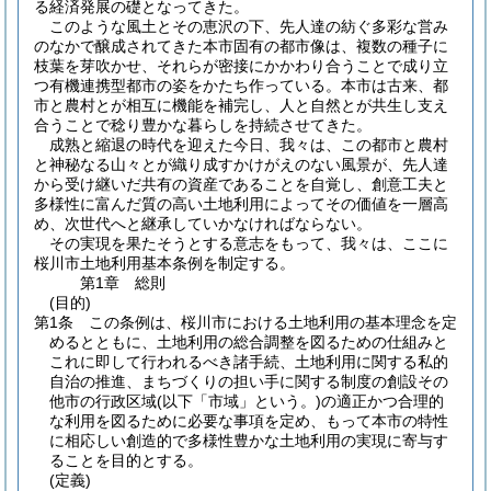
る経済発展の礎となってきた。
このような風土とその恵沢の下、先人達の紡ぐ多彩な営み
のなかで醸成されてきた本市固有の都市像は、複数の種子に
枝葉を芽吹かせ、それらが密接にかかわり合うことで成り立
つ有機連携型都市の姿をかたち作っている。本市は古来、都
市と農村とが相互に機能を補完し、人と自然とが共生し支え
合うことで稔り豊かな暮らしを持続させてきた。
成熟と縮退の時代を迎えた今日、我々は、この都市と農村
と神秘なる山々とが織り成すかけがえのない風景が、先人達
から受け継いだ共有の資産であることを自覚し、創意工夫と
多様性に富んだ質の高い土地利用によってその価値を一層高
め、次世代へと継承していかなければならない。
その実現を果たそうとする意志をもって、我々は、ここに
桜川市土地利用基本条例を制定する。
第1章
総則
(目的)
第1条
この条例は、桜川市における土地利用の基本理念を定
めるとともに、土地利用の総合調整を図るための仕組みと
これに即して行われるべき諸手続、土地利用に関する私的
自治の推進、まちづくりの担い手に関する制度の創設その
他市の行政区域
(以下「市域」という。)
の適正かつ合理的
な利用を図るために必要な事項を定め、もって本市の特性
に相応しい創造的で多様性豊かな土地利用の実現に寄与す
ることを目的とする。
(定義)