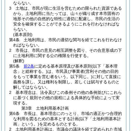
ならない。
3
土地は、市民が現に生活を営むための限られた資源である
から、土地利用に当たっては、山々が織り成す本市固有の
地形その他の自然的な特性に適切に配慮し、市民の生活の
安全を確保することができるようにこれを行わなければな
らない。
(基本原則)
第4条
土地利用は、市民の適切な関与を経てこれを行わなけ
ればならない。
2
市長は、市民の意見の相互調整を図り、その合意形成の下
に土地利用に関する公の権限を行使する。
(解釈)
第5条
前2条
に定める基本原理及び基本原則
(以下「基本理
念」と総称する。)
は、市民及び事業者
(営利その他の目的
をもって事業を営む者をいう。以下同じ。)
に対して直接に
義務を課し、又は権利を制限し、若しくは賦与するものと
解してはならない。
2
基本理念は、法令及びこの条例その他の条例並びにこれら
に基づく規則その他の規程による具体的な手続によって実
現する。
第3章
土地利用基本計画
第6条
市長は、基本理念にのっとり、市域の適正かつ合理的
な利用を図るための基本とする計画
(以下「土地利用基本計
画」という。)
を定めるものとする。
2
土地利用基本計画は、市議会の議決を経て定められた市域