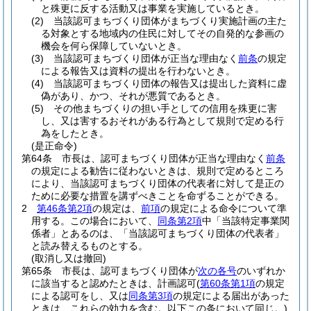
と殊更に反する活動又は事業を実施しているとき。
(2)
当該認可まちづくり団体がまちづくり実施計画の主た
る対象とする地域内の住民に対してその自発的な参画の
機会を何ら保障していないとき。
(3)
当該認可まちづくり団体が正当な理由なく
前条
の規定
による報告又は資料の提出を行わないとき。
(4)
当該認可まちづくり団体の報告又は提出した資料に虚
偽があり、かつ、それが悪質であるとき。
(5)
その他まちづくりの担い手としての信用を殊更に害
し、又は害するおそれがある行為として規則で定める行
為をしたとき。
(是正命令)
第64条
市長は、認可まちづくり団体が正当な理由なく
前条
の規定による勧告に従わないときは、規則で定めるところ
により、当該認可まちづくり団体の代表者に対して是正の
ために必要な措置を講ずべきことを命ずることができる。
2
第46条第2項
の規定は、
前項
の規定による命令について準
用する。
この場合において、
同条第2項
中「当該特定事業関
係者」とあるのは、「当該認可まちづくり団体の代表者」
と読み替えるものとする。
(取消し又は撤回)
第65条
市長は、認可まちづくり団体が
次の各号
のいずれか
に該当すると認めたときは、計画認可
(
第60条第1項
の規定
による認可をし、又は
同条第3項
の規定による届出があった
ときは、これらの効力を含む。以下この条において同じ。)