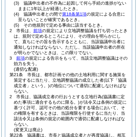
(3)
協議申出者の不作為に起因して何ら手続の進捗がない
ままに1年以上が経過したとき。
(4)
協議申出者との間で
第18条第1項
の規定による合意に
至らないことが確実であるとき。
(5)
その他規則で定める事由に該当するとき。
2
市長は、
前項
の規定により立地調整協議を打ち切ったとき
は、規則で定めるところにより、その理由を明らかにし
て、直ちにその旨を告示するとともに、当該協議申出者に
通知しなければならない。
ただし、当該協議申出者の所在
が明らかでないときは、この限りでない。
3
前項
の規定による告示をもって、当該立地調整協議はその
効力を失う。
(適切な配慮)
第21条
市長は、都市計画その他の土地利用に関する施策を
策定するに当たり、立地調整協議の成立した者
(以下「協議
成立者」という。)
の地位について適切に配慮しなければな
らない。
2
市長は、協議成立者の行おうとする立地行為
(協議書に定
めた事項に適合するものに限る。)
が法令又は条例の規定に
基づく許可、認可その他の処分を要する場合において、そ
の権限を有するときは、当該権限を行使するに当たり、当
該法令又は条例の規定の範囲内で適切に配慮しなければな
らない。
(変更又は廃止)
第22条
協議書は、市長と協議成立者とが再度協議し、相互