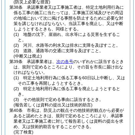
(防災上必要な措置)
第38条
承認事業者又は工事施工者は、特定土地利用行為に
係る工事の施工に当たっては、工事施工区域及びその周辺
の地域において次に掲げる事態を防止するために必要な対
策を講じなければならない。
当該工事を廃止し、又は中断
しようとするときも、同様とする。
(1)
地盤の沈下、崖崩れ、出水等による災害を生ずるこ
と。
(2)
河川、水路等の利水又は排水に支障を及ぼすこと。
(3)
道路、通路等の交通に支障を及ぼすこと。
(中断又は廃止)
第39条
承認事業者は、
次の各号
のいずれかに該当するとき
は、規則で定めるところにより、その旨を市長に届け出な
ければならない。
(1)
特定土地利用行為に係る工事を60日以上中断し、又は
その工事を再開しようとするとき。
(2)
特定土地利用行為に係る工事を廃止しようとすると
き。
(3)
その他規則で定める事由に該当するとき。
(報告若しくは資料の提出又は技術的助言)
第40条
市長は、防災上の観点その他技術的観点から必要が
あると認めたときは、規則で定めるところにより、承認事
業者又は工事施工者に対して報告若しくは資料の提出を求
め、又は技術的助言をすることができる。
(完了検査)