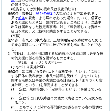
条
に定める手続を経て市長を立会人としているときは、こ
の限りでない。
(報告若しくは資料の提出又は技術的助言)
第50条
市長は、
第47条第2項
の規定による申出を受理し、
又は
前条
の規定による届出があった場合において、必要が
あると認めたときは、規則で定めるところにより、当該申
出又は届出をした協定当事者に対して報告若しくは資料の
提出を求め、又は技術的助言をすることができる。
(支援)
第51条
市民又は事業者は、土地利用協定を締結するために
必要な事項について市長に技術的支援を求めることができ
る。
2
市長は、土地利用に関する私的自治の推進に関し必要な技
術的支援に係る措置を講ずるものとする。
第8章
まちづくりの担い手
(まちづくり実施計画)
第52条
次に掲げる要件
(以下「資格要件」という。)
に該当
する団体の代表者は、市長の認可を受けて、まちづくりに
関する活動又は事業の実施に係る計画
(以下「まちづくり実
施計画」という。)
を策定することができる。
(1)
定款、規約等
(以下「定款等」という。)
を備えている
こと。
(2)
定款等に代表取締役その他の代表者について定めがあ
ること。
(3)
まちづくりに関する専門的な知識を有する者の適切な