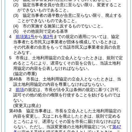
(2)
協定当事者全員が合意に至らない限り、変更すること
ができないものであること。
(3)
協定当事者の過半数が合意に至らない限り、廃止する
ことができないものであること。
(4)
市の実施する施策に反するものでないこと。
(5)
その他規則で定める基準
4
前項第1号
から
第3号
までの規定の適用については、協定
当事者たる市民又は事業者が団体を構成しているときは、
その代表者の合意をもって当該市民又は事業者全員の合意
とみなす。
5
市長は、土地利用協定の立会人となったときは、規則で定
めるところにより、遅滞なくその旨を公告し、当該土地利
用協定の内容を公表しなければならない。
(協定の尊重)
第48条
市長は、土地利用協定の立会人となったときは、当
該土地利用協定の内容を尊重しなければならない。
2
前項
の規定は、市長が法令又は条例の規定に基づく許可、
認可その他の処分の権限を行使することを妨げるものでは
ない。
(変更又は廃止)
第49条
協定当事者は、市長を立会人とした土地利用協定の
内容を変更し、又はこれを廃止したときは、規則で定める
ところにより、遅滞なくその旨を市長に届け出なければな
らない。
ただし、当該変更後の土地利用協定について
第47