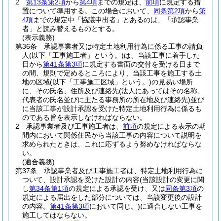
2
第13条第2項
から
第4項
までの規定は、
前項
に規定する措
置について準用する。
この場合において、
同条第2項
から
第
4項
までの規定中「協議申出者」とあるのは、「承認事業
者」と読み替えるものとする。
(表示義務)
第36条
承認事業者又は特定土地利用行為に係る工事の請負
人
(以下「工事施工者」という。)
は、当該工事に着手した
日から
第41条第3項
に規定する書面の交付を受ける日まで
の間、規則で定めるところにより、当該工事を施工する土
地の区域
(以下「工事施工区域」という。)
の見易い場所
に、その氏名、住所及び連絡先
(法人にあってはその名称、
代表者の氏名並びに主たる事務所の所在地及び連絡先)
並び
に当該工事が設計承認を受けた特定土地利用行為に係るも
のである旨を表示しなければならない。
2
承認事業者及び工事施工者は、
前項
の規定による表示の期
間内において関係住民から当該工事の内容について説明を
求められたときは、これに応ずるよう努めなければならな
い。
(適合義務)
第37条
承認事業者及び工事施工者は、特定土地利用行為に
ついて、設計承認を受けた設計の内容
(当該設計の変更に関
し
第34条第1項
の規定による承認を受け、又は
同条第3項
の
規定による届出をした部分については、当該変更後の設計
の内容。
第41条第3項
において同じ。)
に適合しない工事を
施工してはならない。