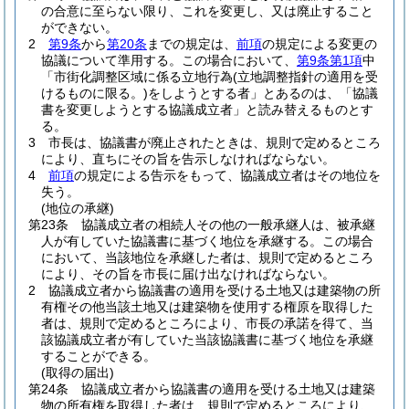
の合意に至らない限り、これを変更し、又は廃止すること
ができない。
2
第9条
から
第20条
までの規定は、
前項
の規定による変更の
協議について準用する。
この場合において、
第9条第1項
中
「市街化調整区域に係る立地行為
(立地調整指針の適用を受
けるものに限る。)
をしようとする者」とあるのは、「協議
書を変更しようとする協議成立者」と読み替えるものとす
る。
3
市長は、協議書が廃止されたときは、規則で定めるところ
により、直ちにその旨を告示しなければならない。
4
前項
の規定による告示をもって、協議成立者はその地位を
失う。
(地位の承継)
第23条
協議成立者の相続人その他の一般承継人は、被承継
人が有していた協議書に基づく地位を承継する。
この場合
において、当該地位を承継した者は、規則で定めるところ
により、その旨を市長に届け出なければならない。
2
協議成立者から協議書の適用を受ける土地又は建築物の所
有権その他当該土地又は建築物を使用する権原を取得した
者は、規則で定めるところにより、市長の承諾を得て、当
該協議成立者が有していた当該協議書に基づく地位を承継
することができる。
(取得の届出)
第24条
協議成立者から協議書の適用を受ける土地又は建築
物の所有権を取得した者は、規則で定めるところにより、