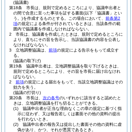
(協議書)
第18条
市長は、規則で定めるところにより、協議申出者と
の間で合意に至った事項を証する書面
(以下「協議書」とい
う。)
を作成するものとする。
この場合において、
前条第2
項
の規定による条件が付されているときは、当該条件の範
囲内で協議書を作成しなければならない。
2
市長は、協議書を作成したときは、規則で定めるところに
より、直ちにその旨を告示し、当該協議書の内容を公表し
なければならない。
3
立地調整協議は、
前項
の規定による告示をもって成立す
る。
(協議の取下げ)
第19条
協議申出者は、立地調整協議を取り下げるときは、
規則で定めるところにより、その旨を市長に届け出なけれ
ばならない。
2
前項
の規定による届出をもって、当該立地調整協議はその
効力を失う。
(協議の打切り)
第20条
市長は、
次の各号
のいずれかに該当すると認めたと
きは、立地調整協議を打ち切ることができる。
(1)
協議申出者が正当な理由なくこの章の規定に基づく指
示に従わず、又は報告若しくは書面その他の資料の提出
を行わないとき。
(2)
協議申出者の報告又は提出した書面その他の資料に虚
偽があり、かつ、それが悪質であるとき。