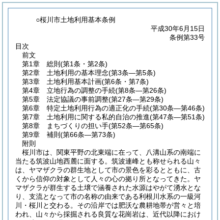
○桜川市土地利用基本条例
平成30年6月15日
条例第33号
目次
前文
第1章
総則
(第1条・第2条)
第2章
土地利用の基本理念
(第3条―第5条)
第3章
土地利用基本計画
(第6条・第7条)
第4章
立地行為の調整の手続
(第8条―第26条)
第5章
法定協議の事前調整
(第27条―第29条)
第6章
特定土地利用行為の適正化の手続
(第30条―第46条)
第7章
土地利用に関する私的自治の推進
(第47条―第51条)
第8章
まちづくりの担い手
(第52条―第65条)
第9章
補則
(第66条―第73条)
附則
桜川市は、関東平野の北東端に在って、八溝山系の南端に
当たる筑波山地西麓に面する。筑波連峰とも称せられる山々
は、ヤマザクラの群生地として市の景色を彩るとともに、古
くから信仰の対象として人々の心の拠り所となってきた。ヤ
マザクラが群生する土壌で涵養された水源はやがて湧水とな
り、支流となって市の名称の由来である利根川水系の一級河
川・桜川と交わる。その沿岸では肥沃な農耕地帯が営々と培
われ、山々から採掘される良質な花崗岩は、近代以降におけ