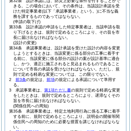
第32条
設計承認には、防災上必要な条件を付することがで
きる。
この場合において、その条件は、当該設計承認を受
けた特定事業者
(以下「承認事業者」という。)
に不当な義
務を課するものであってはならない。
(申請の取下げ)
第33条
設計承認の申請をした特定事業者は、当該申請を取
り下げるときは、規則で定めるところにより、その旨を市
長に届け出なければならない。
(設計の変更)
第34条
承認事業者は、設計承認を受けた設計の内容を変更
しようとするときは、当該変更に係る部分の工事に着手す
る前に、当該変更に係る部分の設計の案が設計基準に適合
し、かつ、適正に施工されると見込まれるものであること
について市長の承認を受けなければならない。
ただし、規
則で定める軽易な変更については、この限りでない。
2
前3条
の規定は、
前項
の規定による承認について準用す
る。
3
承認事業者は、
第1項ただし書
の規則で定める軽易な変更
をしたときは、規則で定めるところにより、遅滞なくその
旨を市長に届け出なければならない。
(関係住民への周知)
第35条
承認事業者は、特定土地利用行為に係る工事に着手
する前に、規則で定めるところにより、説明会の開催等関
係住民への周知のために必要な措置を講じなければならな
い。