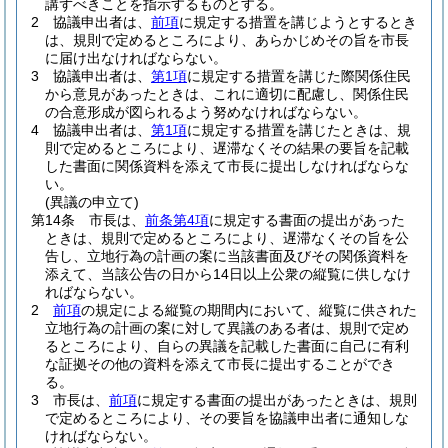
講ずべきことを指示するものとする。
2
協議申出者は、
前項
に規定する措置を講じようとするとき
は、規則で定めるところにより、あらかじめその旨を市長
に届け出なければならない。
3
協議申出者は、
第1項
に規定する措置を講じた際関係住民
から意見があったときは、これに適切に配慮し、関係住民
の合意形成が図られるよう努めなければならない。
4
協議申出者は、
第1項
に規定する措置を講じたときは、規
則で定めるところにより、遅滞なくその結果の要旨を記載
した書面に関係資料を添えて市長に提出しなければならな
い。
(異議の申立て)
第14条
市長は、
前条第4項
に規定する書面の提出があった
ときは、規則で定めるところにより、遅滞なくその旨を公
告し、立地行為の計画の案に当該書面及びその関係資料を
添えて、当該公告の日から14日以上公衆の縦覧に供しなけ
ればならない。
2
前項
の規定による縦覧の期間内において、縦覧に供された
立地行為の計画の案に対して異議のある者は、規則で定め
るところにより、自らの異議を記載した書面に自己に有利
な証拠その他の資料を添えて市長に提出することができ
る。
3
市長は、
前項
に規定する書面の提出があったときは、規則
で定めるところにより、その要旨を協議申出者に通知しな
ければならない。