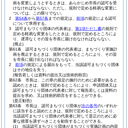
画を変更しようとするときは、あらかじめ市長の認可を受
けなければならない。
ただし、規則で定める軽易な変更に
ついては、この限りでない。
2
第54条
から
第57条
までの規定は、
前項
の規定による認可
について準用する。
3
認可まちづくり団体の代表者は、
第1項ただし書
の規則で
定める軽易な変更をしたときは、規則で定めるところによ
り、遅滞なくその旨を市長に届け出なければならない。
(廃止)
第61条
認可まちづくり団体の代表者は、まちづくり実施計
画を廃止するときは、規則で定めるところにより、その旨
を市長に届け出なければならない。
2
前項
の規定による届出をもって、当該認可まちづくり団体
はその地位を失う。
(報告若しくは資料の提出又は技術的助言)
第62条
市長は、この章の規定の施行のために必要があると
認めたときは、規則で定めるところにより、申請団体又は
認可まちづくり団体の代表者に対して報告若しくは資料の
提出を求め、又は技術的助言をすることができる。
(是正勧告)
第63条
市長は、認可まちづくり団体が
次の各号
のいずれか
に該当すると認めたときは、規則で定めるところにより、
当該認可まちづくり団体の代表者に対して是正のために必
要な措置を講ずべきことを勧告することができる。
(1)
当該認可まちづくり団体がまちづくり実施計画の内容