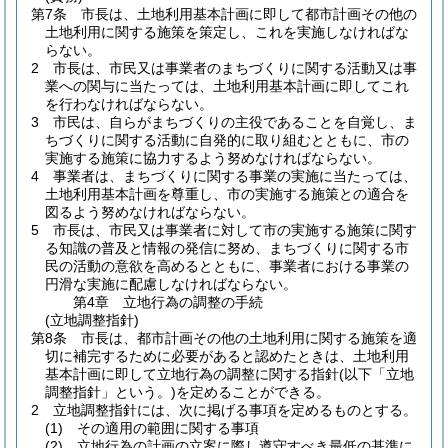
第7条
市長は、土地利用基本計画に即して都市計画その他の
土地利用に関する施策を策定し、これを実施しなければな
らない。
2
市長は、市民又は事業者のまちづくりに関する活動又は事
業への関与に当たっては、土地利用基本計画に即してこれ
を行わなければならない。
3
市民は、自らがまちづくりの主役であることを自覚し、ま
ちづくりに関する活動に自発的に取り組むとともに、市の
実施する施策に協力するよう努めなければならない。
4
事業者は、まちづくりに関する事業の実施に当たっては、
土地利用基本計画を尊重し、市の実施する施策との適合を
図るよう努めなければならない。
5
市長は、市民又は事業者に対して市の実施する施策に関す
る知識の普及と情報の発信に努め、まちづくりに関する市
民の活動の意欲を高めるとともに、事業者における事業の
円滑な実施に配慮しなければならない。
第4章
立地行為の調整の手続
(立地調整指針)
第8条
市長は、都市計画その他の土地利用に関する施策を適
切に補完するために必要があると認めたときは、土地利用
基本計画に即して立地行為の調整に関する指針
(以下「立地
調整指針」という。)
を定めることができる。
2
立地調整指針には、次に掲げる事項を定めるものとする。
(1)
その適用の範囲に関する事項
(2)
立地行為の計画の立案に際し遵守すべき最低の基準に