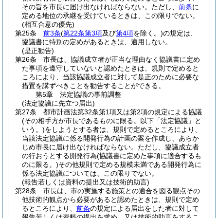
その旨を市長に届け出なければならない。
ただし、
前条
に
定める地位の承継を受けているときは、この限りでない。
(相互合意の優先)
第25条
前3条
(
第22条第3項
及び
第4項
を除く。)
の規定は、
協議書に特別の定めがあるときは、適用しない。
(是正勧告)
第26条
市長は、協議成立者が正当な理由なく協議書に定め
た事項を遵守していないと認めたときは、規則で定めると
ころにより、当該協議成立者に対して是正のために必要な
措置を講ずべきことを勧告することができる。
第5章
法定協議の事前調整
(法定協議に先立つ届出)
第27条
都市計画法第32条第1項又は第2項の規定による協議
(その相手方が市長であるものに限る。以下「法定協議」と
いう。)
をしようとする者は、規則で定めるところにより、
当該法定協議に係る開発行為の計画の案を作成し、あらか
じめ市長に届け出なければならない。
ただし、協議成立者
の行おうとする開発行為
(協議書に定めた事項に適合するも
のに限る。)
その他規則で定める規模未満である開発行為に
係る法定協議については、この限りでない。
(報告若しくは資料の提出又は技術的助言)
第28条
市長は、市の実施する施策との適合を図る観点その
他技術的観点から必要があると認めたときは、規則で定め
るところにより、
前条
の規定による届出をした者に対して
報告若しくは資料の提出を求め、又は技術的助言をするこ