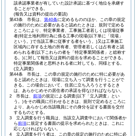
該承認事業者が有していた設計承認に基づく地位を承継す
ることができる。
(報告又は資料の提出の要請)
第43条
市長は、
第40条
に定めるもののほか、この章の規定
の施行のために必要があると認めたときは、規則で定める
ところにより、特定事業者、工事施工者若しくは現場従事
者
(特定土地利用行為に係る工事の現場
(以下単に「現場」
という。)
で当該工事に従事する者をいう。)
又は工事施工
区域内に存する土地の所有者、管理者若しくは占有者と認
められる者
(以下これらの者を「特定事業関係者」と総称す
る。)
に対して報告又は資料の提出を求めることができる。
特定事業関係者と思料される者に対しても、同様とする。
(立入調査)
第44条
市長は、この章の規定の施行のために特に必要があ
ると認めたときは、現場に立ち入って調査を行うことがで
きる。
この場合において、住居に立ち入ろうとするとき
は、あらかじめその居住者の承諾を得なければならない。
2
市長は、
前項
の規定による調査
(以下「立入調査」とい
う。)
をその職員に行わせるときは、規則で定めるところに
より、あらかじめ当該職員にその身分を証する書面を交付
するものとする。
3
立入調査を行う職員は、当該立入調査中において関係者か
ら
前項
に規定する書面の提示を求められたときは、これに
応じなければならない。
4
立入調査を行う者は、この章の規定の施行のために特に必