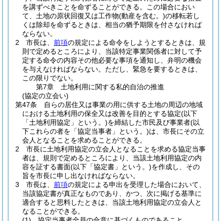
を講ずべきことを命ずることができる。
この場合におい
て、土地の原状回復又は工作物
(動産を含む。)
の移転若し
くは除却を命ずるときは、相当の猶予期限を付さなければ
ならない。
2
市長は、
前項
の規定による命令をしようとするときは、規
則で定めるところにより、当該特定事業関係者に対して予
定する命令の内容その他必要な事項を通知し、弁明の機会
を与えなければならない。
ただし、緊急を要するときは、
この限りでない。
第7章
土地利用に関する私的自治の推進
(協定の立会い)
第47条
自らの居住又は事業の用に供する土地の周辺の地域
における土地利用の保全又は改善を目的とする協定
(以下
「土地利用協定」という。)
を締結した市民及び事業者
(以
下これらの者を「協定当事者」という。)
は、市長にその立
会人となることを求めることができる。
2
市長に土地利用協定の立会人となることを求める協定当事
者は、規則で定めるところにより、当該土地利用協定の内
容を証する書面
(以下「協定書」という。)
を作成し、その
旨を市長に申し出なければならない。
3
市長は、
前項
の規定による申出を受理した場合において、
当該協定書が真正なものであり、かつ、次に掲げる基準に
適合すると思料したときは、当該土地利用協定の立会人と
なることができる。
(1)
協定当事者全員の合意に基づくものであること。