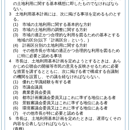
の土地利用に関する基本構想に即したものでなければなら
ない。
3
土地利用基本計画には、次に掲げる事項を定めるものとす
る。
(1)
市域の土地利用に関する基本的な方針
(2)
市域の土地利用の調整に関する方針
(3)
市域の適正かつ合理的な利用を図るための基本とする
地域の区分
(以下「計画区分」という。)
(4)
計画区分別の土地利用に関する方針
(5)
その他市長が市域の適正かつ合理的な利用を図るため
に特に必要と認める事項
4
市長は、土地利用基本計画を定めようとするときは、あら
かじめ公聴会の開催等市民の意見を反映させるために必要
な措置を講ずるとともに、次に掲げる者で構成する合議制
の機関を設置し、その議を経なければならない。
(1)
優れた学識経験を有する者
(2)
市議会議員
(3)
農業委員会委員
(4)
都市計画審議会委員又はこれに準ずる地位にある者
(5)
景観審議会委員又はこれに準ずる地位にある者
(6)
環境審議会委員又はこれに準ずる地位にある者
(7)
その他市長が特に必要と認める者
5
市長は、土地利用基本計画を定めたときは、遅滞なくその
内容を公表しなければならない。
(責務)