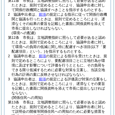
第11条
市長は、立地調整指針に照らして必要があると認め
たときは、規則で定めるところにより、協議申出者に対し
て関係行政機関と協議すべきことを指示するものとする。
2
協議申出者は、
前項
の規定による指示に従って関係行政機
関と協議を行ったときは、規則で定めるところにより、遅
滞なくその結果の要旨を記載した書面に関係資料を添えて
市長に提出しなければならない。
(環境への配慮)
第12条
市長は、立地調整指針に照らして必要があると認め
たときは、規則で定めるところにより、協議申出者に対し
て環境への負荷の低減に関し特に配慮すべき項目
(以下「要
配慮項目」という。)
を指示するものとする。
2
協議申出者は、
前項
の規定による指示を受けたときは、規
則で定めるところにより、要配慮項目ごとに立地行為が環
境に及ぼす影響について評価を行うとともに、その負荷を
できる限り低減するために必要な対策を立案し、当該立地
行為の計画の案に反映させなければならない。
3
協議申出者は、
前項
の規定による評価及び対策の立案をし
たときは、規則で定めるところにより、遅滞なくその要旨
を記載した書面に関係資料を添えて市長に提出しなければ
ならない。
(関係住民への周知)
第13条
市長は、立地調整指針に照らして必要があると認め
たときは、規則で定めるところにより、協議申出者に対し
て説明会の開催等関係住民への周知のために必要な措置を