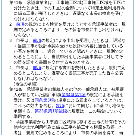
第41条
承認事業者は、工事施工区域
(工事施工区域を工区に
分けたときは、その工区)
の全部について特定土地利用行為
に係る工事が完了したときは、遅滞なく市長の検査を受け
なければならない。
2
前項
の規定による検査を受けようとする承認事業者は、規
則で定めるところにより、その旨を市長に申し出なければ
ならない。
3
市長は、
前項
の規定による申出を受理したときは、遅滞な
く当該工事が設計承認を受けた設計の内容に適合している
か否かを検査し、適合していると認めたときは、規則で定
めるところにより、当該申出をした承認事業者に対してそ
の旨を証する書面を交付するものとする。
4
市長は、
前項
に規定する書面を交付したときは、規則で定
めるところにより、遅滞なく当該工事が完了した旨を公表
しなければならない。
(地位の承継)
第42条
承認事業者の相続人その他の一般承継人は、被承継
人が有していた設計承認
(
第34条第1項
の規定による承認を
受け、又は
同条第3項
の規定による届出をしているときは、
これらの効力を含む。
次項
において同じ。)
に基づく地位を
承継する。
第23条第1項後段
の規定は、この場合について
準用する。
2
承認事業者から工事施工区域内に存する土地の所有権その
他特定土地利用行為に係る工事を施工する権原を取得した
者は、規則で定めるところにより、市長の承諾を得て、当