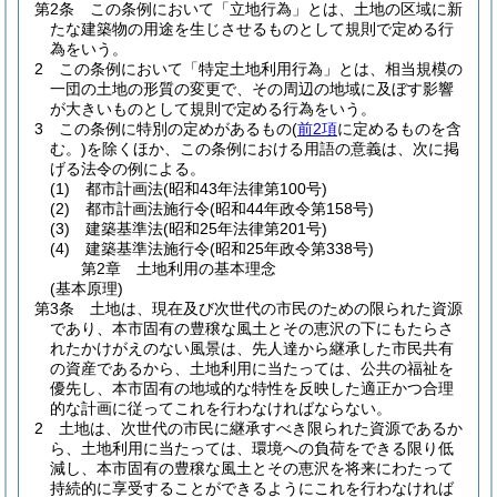
第2条
この条例において「立地行為」とは、土地の区域に新
たな建築物の用途を生じさせるものとして規則で定める行
為をいう。
2
この条例において「特定土地利用行為」とは、相当規模の
一団の土地の形質の変更で、その周辺の地域に及ぼす影響
が大きいものとして規則で定める行為をいう。
3
この条例に特別の定めがあるもの
(
前2項
に定めるものを含
む。)
を除くほか、この条例における用語の意義は、次に掲
げる法令の例による。
(1)
都市計画法
(昭和43年法律第100号)
(2)
都市計画法施行令
(昭和44年政令第158号)
(3)
建築基準法
(昭和25年法律第201号)
(4)
建築基準法施行令
(昭和25年政令第338号)
第2章
土地利用の基本理念
(基本原理)
第3条
土地は、現在及び次世代の市民のための限られた資源
であり、本市固有の豊穣な風土とその恵沢の下にもたらさ
れたかけがえのない風景は、先人達から継承した市民共有
の資産であるから、土地利用に当たっては、公共の福祉を
優先し、本市固有の地域的な特性を反映した適正かつ合理
的な計画に従ってこれを行わなければならない。
2
土地は、次世代の市民に継承すべき限られた資源であるか
ら、土地利用に当たっては、環境への負荷をできる限り低
減し、本市固有の豊穣な風土とその恵沢を将来にわたって
持続的に享受することができるようにこれを行わなければ