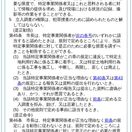
要な限度で、特定事業関係者又はこれと思料される者に対
して情報の提供を求め、及び現場における状況の記録、撮
影等の作業をすることができる。
5
立入調査の権限は、犯罪捜査のために認められたものと解
してはならない。
(是正勧告)
第45条
市長は、特定事業関係者が
次の各号
のいずれかに該
当すると認めたときは、規則で定めるところにより、当該
特定事業関係者に対して是正のために必要な措置を講ずべ
きことを勧告することができる。
(1)
当該特定事業関係者がこの章の規定に違反して特定土
地利用行為に係る工事に着手し、又は特定土地利用行為
に係る工事を施工し、中断し、再開し、若しくは廃止し
たとき。
(2)
当該特定事業関係者が正当な理由なく
第40条
又は
第43
条
の規定による報告又は資料の提出を行わないとき。
(3)
当該特定事業関係者の報告又は提出した資料に虚偽が
あり、かつ、それが悪質であるとき。
(4)
当該特定事業関係者が正当な理由なく
前条
に定める立
入調査を拒み、妨げ、又は忌避したとき。
(5)
その他規則で定める事由に該当するとき。
(是正命令)
第46条
市長は、特定事業関係者が正当な理由なく
前条
の規
定による勧告に従わないときは、規則で定めるところによ
り、当該特定事業関係者に対して是正のために必要な措置