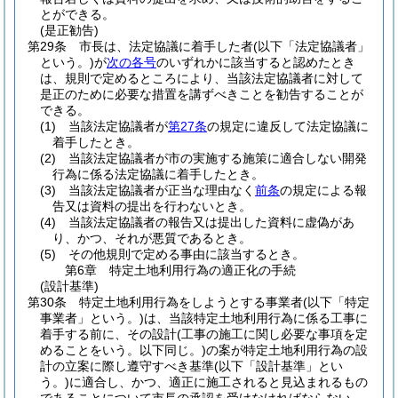
とができる。
(是正勧告)
第29条
市長は、法定協議に着手した者
(以下「法定協議者」
という。)
が
次の各号
のいずれかに該当すると認めたとき
は、規則で定めるところにより、当該法定協議者に対して
是正のために必要な措置を講ずべきことを勧告することが
できる。
(1)
当該法定協議者が
第27条
の規定に違反して法定協議に
着手したとき。
(2)
当該法定協議者が市の実施する施策に適合しない開発
行為に係る法定協議に着手したとき。
(3)
当該法定協議者が正当な理由なく
前条
の規定による報
告又は資料の提出を行わないとき。
(4)
当該法定協議者の報告又は提出した資料に虚偽があ
り、かつ、それが悪質であるとき。
(5)
その他規則で定める事由に該当するとき。
第6章
特定土地利用行為の適正化の手続
(設計基準)
第30条
特定土地利用行為をしようとする事業者
(以下「特定
事業者」という。)
は、当該特定土地利用行為に係る工事に
着手する前に、その設計
(工事の施工に関し必要な事項を定
めることをいう。以下同じ。)
の案が特定土地利用行為の設
計の立案に際し遵守すべき基準
(以下「設計基準」とい
う。)
に適合し、かつ、適正に施工されると見込まれるもの