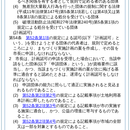
るべき関係を有する者として規則で定める者のある団体
(4)
無差別大量殺人行為を行った団体の規制に関する法律
(平成11年法律第147号)
第5条第1項若しくは第4項又は第
8条第1項の規定による処分を受けている団体
(5)
破壊活動防止法
(昭和27年法律第240号)
第5条第1項の
規定による処分を受けている団体
(計画認可)
第54条
第52条第1項
の規定による認可
(以下「計画認可」と
いう。)
を受けようとする団体の代表者は、規則で定めると
ころにより、まちづくり実施計画の案を作成し、その旨を
市長に申請しなければならない。
2
市長は、計画認可の申請を受理した場合において、当該申
請をした団体
(以下「申請団体」という。)
が資格要件に該
当し、かつ、当該まちづくり実施計画の案が次に掲げる基
準に適合すると認めたときは、遅滞なく計画認可をしなけ
ればならない。
(1)
申請団体の能力に照らして適正に実施されると見込ま
れるものであること。
(2)
第52条第2項第2号
の規定による記載事項が土地利用基
本計画に即したものであること。
(3)
第52条第2項第3号
の規定による記載事項が市の実施す
る施策に適合し、かつ、公益の増進に寄与するものであ
ること。
(4)
第52条第2項第4号
の規定による記載事項が市域の全部
又は一部を対象とするものであること。