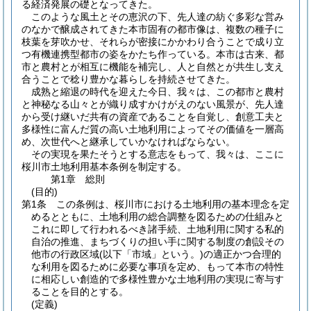
る経済発展の礎となってきた。
このような風土とその恵沢の下、先人達の紡ぐ多彩な営み
のなかで醸成されてきた本市固有の都市像は、複数の種子に
枝葉を芽吹かせ、それらが密接にかかわり合うことで成り立
つ有機連携型都市の姿をかたち作っている。本市は古来、都
市と農村とが相互に機能を補完し、人と自然とが共生し支え
合うことで稔り豊かな暮らしを持続させてきた。
成熟と縮退の時代を迎えた今日、我々は、この都市と農村
と神秘なる山々とが織り成すかけがえのない風景が、先人達
から受け継いだ共有の資産であることを自覚し、創意工夫と
多様性に富んだ質の高い土地利用によってその価値を一層高
め、次世代へと継承していかなければならない。
その実現を果たそうとする意志をもって、我々は、ここに
桜川市土地利用基本条例を制定する。
第1章
総則
(目的)
第1条
この条例は、桜川市における土地利用の基本理念を定
めるとともに、土地利用の総合調整を図るための仕組みと
これに即して行われるべき諸手続、土地利用に関する私的
自治の推進、まちづくりの担い手に関する制度の創設その
他市の行政区域
(以下「市域」という。)
の適正かつ合理的
な利用を図るために必要な事項を定め、もって本市の特性
に相応しい創造的で多様性豊かな土地利用の実現に寄与す
ることを目的とする。
(定義)