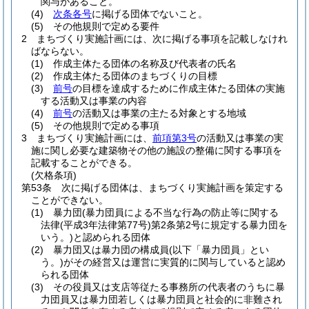
関与があること。
(4)
次条各号
に掲げる団体でないこと。
(5)
その他規則で定める要件
2
まちづくり実施計画には、次に掲げる事項を記載しなけれ
ばならない。
(1)
作成主体たる団体の名称及び代表者の氏名
(2)
作成主体たる団体のまちづくりの目標
(3)
前号
の目標を達成するために作成主体たる団体の実施
する活動又は事業の内容
(4)
前号
の活動又は事業の主たる対象とする地域
(5)
その他規則で定める事項
3
まちづくり実施計画には、
前項第3号
の活動又は事業の実
施に関し必要な建築物その他の施設の整備に関する事項を
記載することができる。
(欠格条項)
第53条
次に掲げる団体は、まちづくり実施計画を策定する
ことができない。
(1)
暴力団
(暴力団員による不当な行為の防止等に関する
法律
(平成3年法律第77号)
第2条第2号に規定する暴力団を
いう。)
と認められる団体
(2)
暴力団又は暴力団の構成員
(以下「暴力団員」とい
う。)
がその経営又は運営に実質的に関与していると認め
られる団体
(3)
その役員又は支店等従たる事務所の代表者のうちに暴
力団員又は暴力団若しくは暴力団員と社会的に非難され