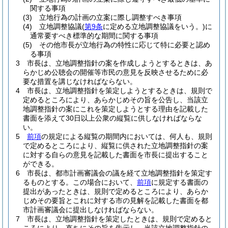
関する事項
(3)
立地行為の計画の立案に際し調整すべき事項
(4)
立地調整協議
(
第9条
に定める立地調整協議をいう。)
に
通常要すべき標準的な期間に関する事項
(5)
その他市長が立地行為の特性に応じて特に必要と認め
る事項
3
市長は、立地調整指針の案を作成しようとするときは、あ
らかじめ公聴会の開催等市民の意見を反映させるために必
要な措置を講じなければならない。
4
市長は、立地調整指針を策定しようとするときは、規則で
定めるところにより、あらかじめその旨を公告し、当該立
地調整指針の案にこれを策定しようとする理由を記載した
書面を添えて30日以上公衆の縦覧に供しなければならな
い。
5
前項
の規定による縦覧の期間内においては、何人も、規則
で定めるところにより、縦覧に供された立地調整指針の案
に対する自らの意見を記載した書面を市長に提出すること
ができる。
6
市長は、都市計画審議会の議を経て立地調整指針を策定す
るものとする。
この場合において、
前項
に規定する書面の
提出があったときは、規則で定めるところにより、あらか
じめその要旨とこれに対する市の見解を記載した書面を都
市計画審議会に提出しなければならない。
7
市長は、立地調整指針を策定したときは、規則で定めると