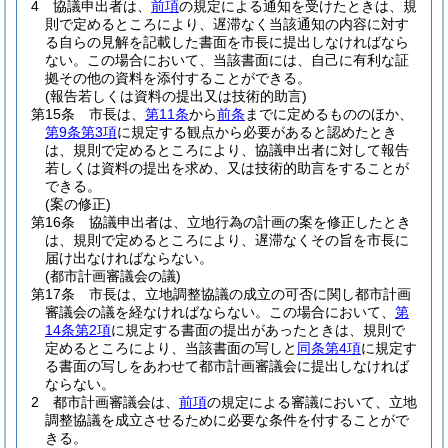
4
協議申出者は、
前項
の規定による通知を受けたときは、規
則で定めるところにより、遅滞なく当該通知の内容に対す
る自らの見解を記載した書面を市長に提出しなければなら
ない。
この場合において、当該書面には、自己に有利な証
拠その他の資料を添付することができる。
(報告若しくは資料の提出又は技術的助言)
第15条
市長は、
第11条
から
前条
までに定めるもののほか、
第9条第3項
に規定する観点から必要があると認めたとき
は、規則で定めるところにより、協議申出者に対して報告
若しくは資料の提出を求め、又は技術的助言をすることが
できる。
(案の修正)
第16条
協議申出者は、立地行為の計画の案を修正したとき
は、規則で定めるところにより、遅滞なくその旨を市長に
届け出なければならない。
(都市計画審議会の議)
第17条
市長は、立地調整協議の成立の可否に関し都市計画
審議会の議を経なければならない。
この場合において、
第
14条第2項
に規定する書面の提出があったときは、規則で
定めるところにより、当該書面の写しと
同条第4項
に規定す
る書面の写しをあわせて都市計画審議会に提出しなければ
ならない。
2
都市計画審議会は、
前項
の規定による審議において、立地
調整協議を成立させるために必要な条件を付することがで
きる。