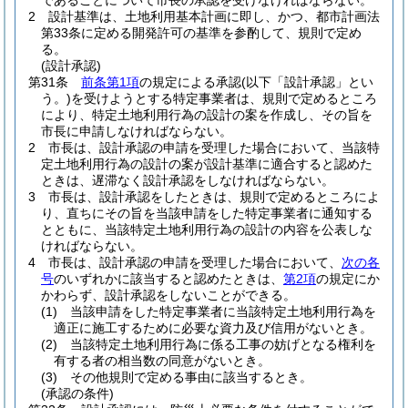
であることについて市長の承認を受けなければならない。
2
設計基準は、土地利用基本計画に即し、かつ、都市計画法
第33条に定める開発許可の基準を参酌して、規則で定め
る。
(設計承認)
第31条
前条第1項
の規定による承認
(以下「設計承認」とい
う。)
を受けようとする特定事業者は、規則で定めるところ
により、特定土地利用行為の設計の案を作成し、その旨を
市長に申請しなければならない。
2
市長は、設計承認の申請を受理した場合において、当該特
定土地利用行為の設計の案が設計基準に適合すると認めた
ときは、遅滞なく設計承認をしなければならない。
3
市長は、設計承認をしたときは、規則で定めるところによ
り、直ちにその旨を当該申請をした特定事業者に通知する
とともに、当該特定土地利用行為の設計の内容を公表しな
ければならない。
4
市長は、設計承認の申請を受理した場合において、
次の各
号
のいずれかに該当すると認めたときは、
第2項
の規定にか
かわらず、設計承認をしないことができる。
(1)
当該申請をした特定事業者に当該特定土地利用行為を
適正に施工するために必要な資力及び信用がないとき。
(2)
当該特定土地利用行為に係る工事の妨げとなる権利を
有する者の相当数の同意がないとき。
(3)
その他規則で定める事由に該当するとき。
(承認の条件)