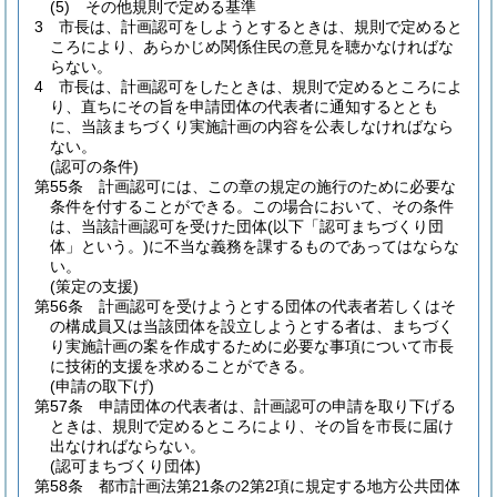
(5)
その他規則で定める基準
3
市長は、計画認可をしようとするときは、規則で定めると
ころにより、あらかじめ関係住民の意見を聴かなければな
らない。
4
市長は、計画認可をしたときは、規則で定めるところによ
り、直ちにその旨を申請団体の代表者に通知するととも
に、当該まちづくり実施計画の内容を公表しなければなら
ない。
(認可の条件)
第55条
計画認可には、この章の規定の施行のために必要な
条件を付することができる。
この場合において、その条件
は、当該計画認可を受けた団体
(以下「認可まちづくり団
体」という。)
に不当な義務を課するものであってはならな
い。
(策定の支援)
第56条
計画認可を受けようとする団体の代表者若しくはそ
の構成員又は当該団体を設立しようとする者は、まちづく
り実施計画の案を作成するために必要な事項について市長
に技術的支援を求めることができる。
(申請の取下げ)
第57条
申請団体の代表者は、計画認可の申請を取り下げる
ときは、規則で定めるところにより、その旨を市長に届け
出なければならない。
(認可まちづくり団体)
第58条
都市計画法第21条の2第2項に規定する地方公共団体