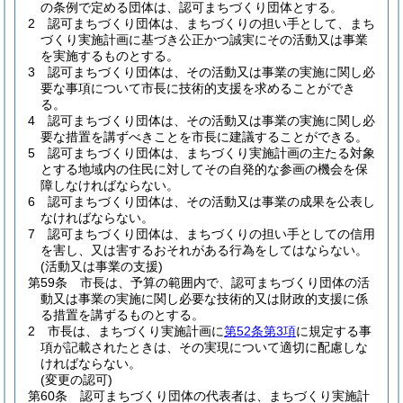
の条例で定める団体は、認可まちづくり団体とする。
2
認可まちづくり団体は、まちづくりの担い手として、まち
づくり実施計画に基づき公正かつ誠実にその活動又は事業
を実施するものとする。
3
認可まちづくり団体は、その活動又は事業の実施に関し必
要な事項について市長に技術的支援を求めることができ
る。
4
認可まちづくり団体は、その活動又は事業の実施に関し必
要な措置を講ずべきことを市長に建議することができる。
5
認可まちづくり団体は、まちづくり実施計画の主たる対象
とする地域内の住民に対してその自発的な参画の機会を保
障しなければならない。
6
認可まちづくり団体は、その活動又は事業の成果を公表し
なければならない。
7
認可まちづくり団体は、まちづくりの担い手としての信用
を害し、又は害するおそれがある行為をしてはならない。
(活動又は事業の支援)
第59条
市長は、予算の範囲内で、認可まちづくり団体の活
動又は事業の実施に関し必要な技術的又は財政的支援に係
る措置を講ずるものとする。
2
市長は、まちづくり実施計画に
第52条第3項
に規定する事
項が記載されたときは、その実現について適切に配慮しな
ければならない。
(変更の認可)
第60条
認可まちづくり団体の代表者は、まちづくり実施計