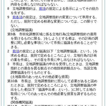
ころにより、直ちにその旨を告示し、当該立地調整指針の
内容を公表しなければならない。
8
立地調整指針は、
前項
の規定による告示によってその効力
を生ずる。
9
前各項
の規定は、立地調整指針の変更について準用する。
ただし、規則で定める軽易な変更については、この限りで
ない。
(立地調整協議)
第9条
市街化調整区域に係る立地行為
(立地調整指針の適用
を受けるものに限る。)
をしようとする者は、その計画の調
整に関し必要な事項について市長に協議を求めることがで
きる。
2
前項
の規定による協議
(以下「立地調整協議」という。)
を
求める者は、規則で定めるところにより、立地行為の計画
の案を作成し、その旨を市長に申し出なければならない。
3
市長は、立地調整協議の申出を受理したときは、立地調整
指針との適合を図る観点その他技術的観点から、当該立地
調整協議を行うものとする。
(土地取得のあっせんその他必要な措置)
第10条
市長は、立地調整指針に照らして必要があると認め
たときは、規則で定めるところにより、立地調整協議の申
出をした者
(以下「協議申出者」という。)
に対して土地の
取得についてのあっせんその他必要な措置を講ずるものと
する。
(関係機関協議)