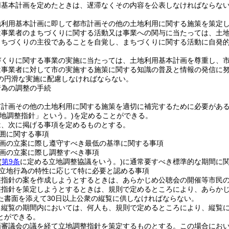
用基本計画を定めたときは、遅滞なくその内容を公表しなければならな
地利用基本計画に即して都市計画その他の土地利用に関する施策を策定
は事業者のまちづくりに関する活動又は事業への関与に当たっては、土
まちづくりの主役であることを自覚し、まちづくりに関する活動に自発
づくりに関する事業の実施に当たっては、土地利用基本計画を尊重し、
は事業者に対して市の実施する施策に関する知識の普及と情報の発信に
の円滑な実施に配慮しなければならない。
行為の調整の手続
市計画その他の土地利用に関する施策を適切に補完するために必要があ
立地調整指針」という。)
を定めることができる。
は、次に掲げる事項を定めるものとする。
囲に関する事項
画の立案に際し遵守すべき最低の基準に関する事項
画の立案に際し調整すべき事項
(
第9条
に定める立地調整協議をいう。)
に通常要すべき標準的な期間に
立地行為の特性に応じて特に必要と認める事項
整指針の案を作成しようとするときは、あらかじめ公聴会の開催等市民
整指針を策定しようとするときは、規則で定めるところにより、あらか
た書面を添えて30日以上公衆の縦覧に供しなければならない。
る縦覧の期間内においては、何人も、規則で定めるところにより、縦覧
とができる。
画審議会の議を経て立地調整指針を策定するものとする。
この場合にお