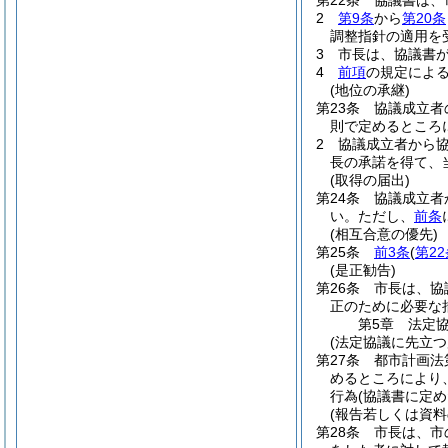
第22条
協議書は、
2
第9条
から
第20条
調整指針の適用を
3
市長は、協議書
4
前項
の規定によ
(地位の承継)
第23条
協議成立者
則で定めるところ
2
協議成立者から
長の承諾を得て、
(取得の届出)
第24条
協議成立者
い。
ただし、
前条
(相互合意の優先)
第25条
前3条
(
第2
(是正勧告)
第26条
市長は、協
正のために必要な
第5章
法定
(法定協議に先立つ
第27条
都市計画法
めるところにより
行為
(協議書に定
(報告若しくは資料
第28条
市長は、市