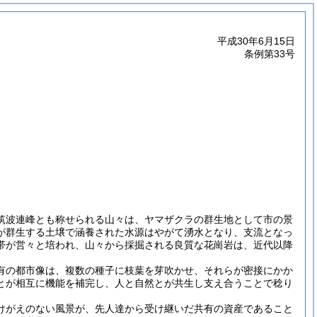
平成30年6月15日
条例第33号
筑波連峰とも称せられる山々は、ヤマザクラの群生地として市の景
が群生する土壌で涵養された水源はやがて湧水となり、支流となっ
帯が営々と培われ、山々から採掘される良質な花崗岩は、近代以降
有の都市像は、複数の種子に枝葉を芽吹かせ、それらが密接にかか
とが相互に機能を補完し、人と自然とが共生し支え合うことで稔り
けがえのない風景が、先人達から受け継いだ共有の資産であること