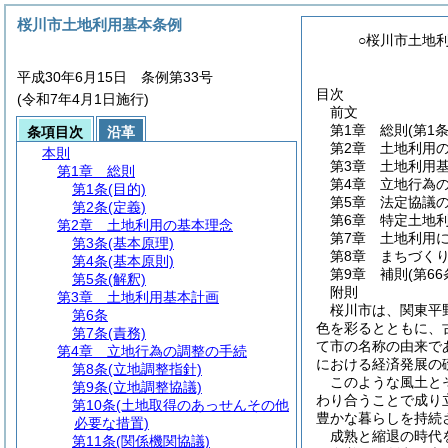
桜川市土地利用基本条例
○桜川市土地
平成30年6月15日 条例第33号
目次
(令和7年4月1日施行)
前文
第1章
総則
(第1
条項目次
沿革
第2章
土地利用
本則
第3章
土地利用
第1章
総則
第4章
立地行為
第1条
(目的)
第5章
法定協議
第2条
(定義)
第6章
特定土地
第2章
土地利用の基本理念
第7章
土地利用
第3条
(基本原理)
第8章
まちづく
第4条
(基本原則)
第9章
補則
(第6
第5条
(解釈)
附則
第3章
土地利用基本計画
桜川市は、関東平
第6条
色を彩るとともに、
第7条
(責務)
て市の名称の由来で
第4章
立地行為の調整の手続
における経済発展の
第8条
(立地調整指針)
このような風土と
第9条
(立地調整協議)
わり合うことで成り
第10条
(土地取得のあっせんその他
豊かな暮らしを持続
必要な措置)
成熟と縮退の時代
第11条
(関係機関協議)