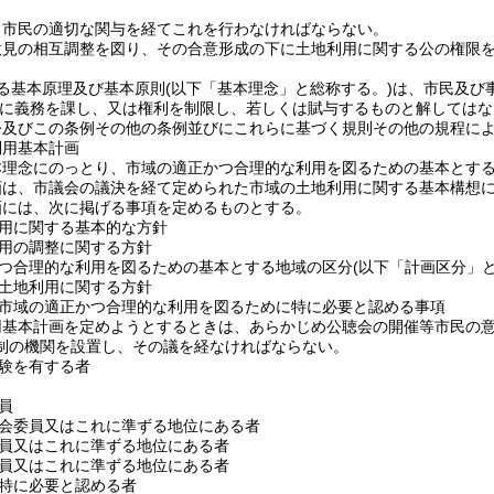
、市民の適切な関与を経てこれを行わなければならない。
意見の相互調整を図り、その合意形成の下に土地利用に関する公の権限
る基本原理及び基本原則
(以下「基本理念」と総称する。)
は、市民及び
に義務を課し、又は権利を制限し、若しくは賦与するものと解してはな
令及びこの条例その他の条例並びにこれらに基づく規則その他の規程に
利用基本計画
本理念にのっとり、市域の適正かつ合理的な利用を図るための基本とす
画は、市議会の議決を経て定められた市域の土地利用に関する基本構想
画には、次に掲げる事項を定めるものとする。
用に関する基本的な方針
用の調整に関する方針
つ合理的な利用を図るための基本とする地域の区分
(以下「計画区分」と
土地利用に関する方針
市域の適正かつ合理的な利用を図るために特に必要と認める事項
用基本計画を定めようとするときは、あらかじめ公聴会の開催等市民の
制の機関を設置し、その議を経なければならない。
験を有する者
員
会委員又はこれに準ずる地位にある者
員又はこれに準ずる地位にある者
員又はこれに準ずる地位にある者
特に必要と認める者