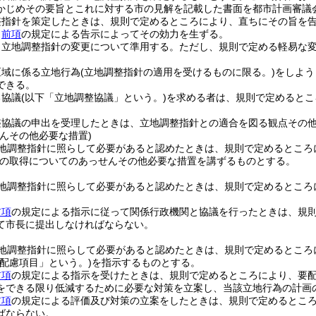
かじめその要旨とこれに対する市の見解を記載した書面を都市計画審議
整指針を策定したときは、規則で定めるところにより、直ちにその旨を
、
前項
の規定による告示によってその効力を生ずる。
、立地調整指針の変更について準用する。
ただし、規則で定める軽易な
区域に係る立地行為
(立地調整指針の適用を受けるものに限る。)
をしよう
できる。
る協議
(以下「立地調整協議」という。)
を求める者は、規則で定めるとこ
。
整協議の申出を受理したときは、立地調整指針との適合を図る観点その
んその他必要な措置)
地調整指針に照らして必要があると認めたときは、規則で定めるところ
の取得についてのあっせんその他必要な措置を講ずるものとする。
地調整指針に照らして必要があると認めたときは、規則で定めるところ
前項
の規定による指示に従って関係行政機関と協議を行ったときは、規
て市長に提出しなければならない。
地調整指針に照らして必要があると認めたときは、規則で定めるところ
要配慮項目」という。)
を指示するものとする。
前項
の規定による指示を受けたときは、規則で定めるところにより、要
をできる限り低減するために必要な対策を立案し、当該立地行為の計画
前項
の規定による評価及び対策の立案をしたときは、規則で定めるとこ
ばならない。