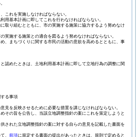
い。
し、これを実施しなければならない。
地利用基本計画に即してこれを行わなければならない。
的に取り組むとともに、市の実施する施策に協力するよう努めなけ
市の実施する施策との適合を図るよう努めなければならない。
努め、まちづくりに関する市民の活動の意欲を高めるとともに、事
ると認めたときは、土地利用基本計画に即して立地行為の調整に関
関する事項
の意見を反映させるために必要な措置を講じなければならない。
じめその旨を公告し、当該立地調整指針の案にこれを策定しようと
に供された立地調整指針の案に対する自らの意見を記載した書面を
いて、
前項
に規定する書面の提出があったときは、規則で定めると