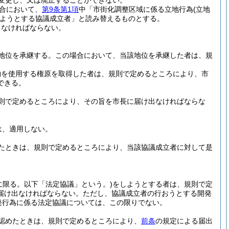
変更し、又は廃止することができない。
合において、
第9条第1項
中「市街化調整区域に係る立地行為
(立地
ようとする協議成立者」と読み替えるものとする。
しなければならない。
地位を承継する。
この場合において、当該地位を承継した者は、規
物を使用する権原を取得した者は、規則で定めるところにより、市
できる。
則で定めるところにより、その旨を市長に届け出なければならな
は、適用しない。
たときは、規則で定めるところにより、当該協議成立者に対して是
に限る。以下「法定協議」という。)
をしようとする者は、規則で定
届け出なければならない。
ただし、協議成立者の行おうとする開発
発行為に係る法定協議については、この限りでない。
認めたときは、規則で定めるところにより、
前条
の規定による届出