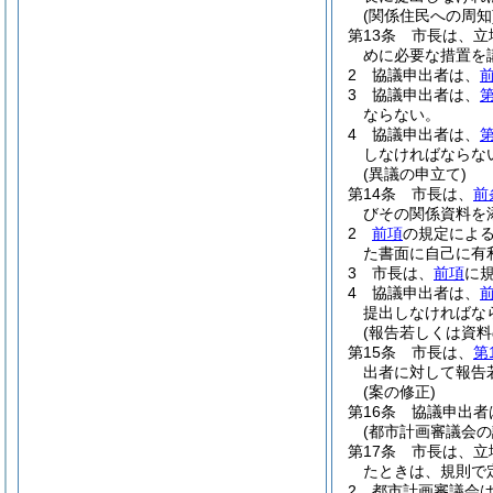
(関係住民への周知
第13条
市長は、立
めに必要な措置を
2
協議申出者は、
3
協議申出者は、
第
ならない。
4
協議申出者は、
第
しなければならな
(異議の申立て)
第14条
市長は、
前
びその関係資料を
2
前項
の規定によ
た書面に自己に有
3
市長は、
前項
に
4
協議申出者は、
提出しなければな
(報告若しくは資料
第15条
市長は、
第
出者に対して報告
(案の修正)
第16条
協議申出者
(都市計画審議会の
第17条
市長は、立
たときは、規則で
2
都市計画審議会