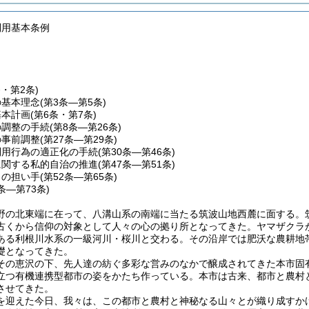
利用基本条例
条・第2条)
の基本理念
(第3条―第5条)
基本計画
(第6条・第7条)
の調整の手続
(第8条―第26条)
の事前調整
(第27条―第29条)
利用行為の適正化の手続
(第30条―第46条)
に関する私的自治の推進
(第47条―第51条)
りの担い手
(第52条―第65条)
6条―第73条)
野の北東端に在って、八溝山系の南端に当たる筑波山地西麓に面する。
古くから信仰の対象として人々の心の拠り所となってきた。ヤマザクラ
ある利根川水系の一級河川・桜川と交わる。その沿岸では肥沃な農耕地
礎となってきた。
その恵沢の下、先人達の紡ぐ多彩な営みのなかで醸成されてきた本市固
立つ有機連携型都市の姿をかたち作っている。本市は古来、都市と農村
させてきた。
を迎えた今日、我々は、この都市と農村と神秘なる山々とが織り成すか