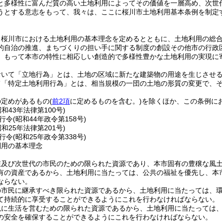
と多様性に富んだ質の高い土地利用によってその価値を一層高め、次世
うとする意志をもって、我々は、ここに桜川市土地利用基本条例を制定
、桜川市における土地利用の基本理念を定めるとともに、土地利用の総
的自治の推進、まちづくりの担い手に関する制度の創設その他市の行政
、もって本市の特性に相応しい創造的で多様性豊かな土地利用の実現に
おいて「立地行為」とは、土地の区域に新たな建築物の用途を生じさせ
て「特定土地利用行為」とは、相当規模の一団の土地の形質の変更で、
の定めがあるもの
(
前2項
に定めるものを含む。)
を除くほか、この条例に
昭和43年法律第100号)
行令
(昭和44年政令第158号)
昭和25年法律第201号)
行令
(昭和25年政令第338号)
利用の基本理念
在及び次世代の市民のための限られた資源であり、本市固有の豊穣な風
有の資産であるから、土地利用に当たっては、公共の福祉を優先し、本
ならない。
の市民に継承すべき限られた資源であるから、土地利用に当たっては、
て持続的に享受することができるようにこれを行わなければならない。
現に生活を営むための限られた資源であるから、土地利用に当たっては
の安全を確保することができるようにこれを行わなければならない。