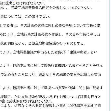
会に提出しなければならない。
告示し、当該立地調整指針の内容を公表しなければならない。
変更については、この限りでない。
とする者は、その計画の調整に関し必要な事項について市長に協
ろにより、立地行為の計画の案を作成し、その旨を市長に申し出
他技術的観点から、当該立地調整協議を行うものとする。
により、立地調整協議の申出をした者
(以下「協議申出者」とい
により、協議申出者に対して関係行政機関と協議すべきことを指示
則で定めるところにより、遅滞なくその結果の要旨を記載した書面
により、協議申出者に対して環境への負荷の低減に関し特に配慮す
配慮項目ごとに立地行為が環境に及ぼす影響について評価を行うと
の案に反映させなければならない。
ろにより、遅滞なくその要旨を記載した書面に関係資料を添えて市