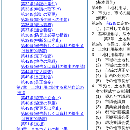
(基本原則)
第32条
(承認の条件)
第4条
土地利用は
第33条
(申請の取下げ)
2
市長は、市民の
第34条
(設計の変更)
(解釈)
第35条
(関係住民への周知)
第5条
前2条
に定め
第36条
(表示義務)
じ。)
に対して直接
第37条
(適合義務)
2
基本理念は、法
第38条
(防災上必要な措置)
第3章
土地
第39条
(中断又は廃止)
第6条
市長は、基
第40条
(報告若しくは資料の提出又
2
土地利用基本計
は技術的助言)
3
土地利用基本計
第41条
(完了検査)
(1)
市域の土地利
第42条
(地位の承継)
(2)
市域の土地利
第43条
(報告又は資料の提出の要請)
(3)
市域の適正か
第44条
(立入調査)
(4)
計画区分別の
第45条
(是正勧告)
(5)
その他市長が
第46条
(是正命令)
4
市長は、土地利
第7章
土地利用に関する私的自治の
者で構成する合議
推進
(1)
優れた学識経
第47条
(協定の立会い)
(2)
市議会議員
第48条
(協定の尊重)
(3)
農業委員会委
第49条
(変更又は廃止)
(4)
都市計画審議
第50条
(報告若しくは資料の提出又
(5)
景観審議会委
は技術的助言)
(6)
環境審議会委
第51条
(支援)
(7)
その他市長が
第8章
まちづくりの担い手