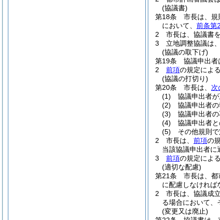
(協議書)
第18条
市長は、規
において、
前条第
2
市長は、協議書
3
立地調整協議は
(協議の取下げ)
第19条
協議申出者
2
前項
の規定によ
(協議の打切り)
第20条
市長は、
次
(1)
協議申出者が
(2)
協議申出者の
(3)
協議申出者の
(4)
協議申出者と
(5)
その他規則で
2
市長は、
前項
の
当該協議申出者に
3
前項
の規定によ
(適切な配慮)
第21条
市長は、都
に配慮しなければ
2
市長は、協議成
る場合において、
(変更又は廃止)