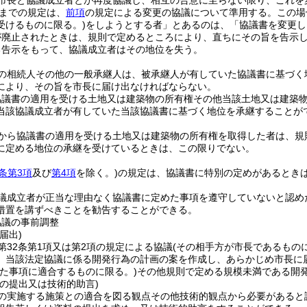
市長と協議成立者とが再度協議し、相互の合意に至らない限り、これを
までの規定は、
前項
の規定による変更の協議について準用する。
この場
受けるものに限る。)
をしようとする者」とあるのは、「協議書を変更し
が廃止されたときは、規則で定めるところにより、直ちにその旨を告示
る告示をもって、協議成立者はその地位を失う。
の相続人その他の一般承継人は、被承継人が有していた協議書に基づく
により、その旨を市長に届け出なければならない。
協議書の適用を受ける土地又は建築物の所有権その他当該土地又は建築
当該協議成立者が有していた当該協議書に基づく地位を承継することが
から協議書の適用を受ける土地又は建築物の所有権を取得した者は、規
に定める地位の承継を受けているときは、この限りでない。
2条第3項
及び
第4項
を除く。)
の規定は、協議書に特別の定めがあるとき
議成立者が正当な理由なく協議書に定めた事項を遵守していないと認め
措置を講ずべきことを勧告することができる。
協議の事前調整
届出)
第32条第1項又は第2項の規定による協議
(その相手方が市長であるもの
、当該法定協議に係る開発行為の計画の案を作成し、あらかじめ市長に
めた事項に適合するものに限る。)
その他規則で定める規模未満である開
の提出又は技術的助言)
の実施する施策との適合を図る観点その他技術的観点から必要があると