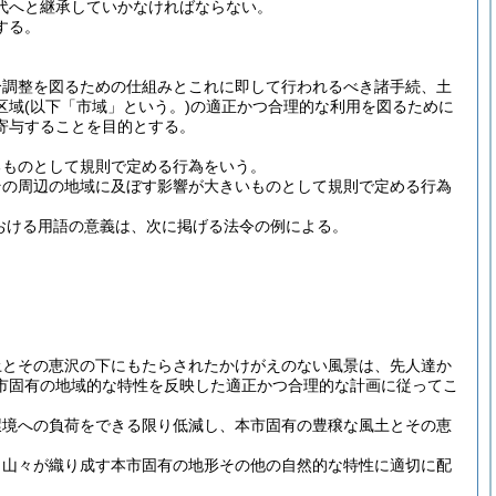
代へと継承していかなければならない。
する。
合調整を図るための仕組みとこれに即して行われるべき諸手続、土
区域
(以下「市域」という。)
の適正かつ合理的な利用を図るために
寄与することを目的とする。
るものとして規則で定める行為をいう。
その周辺の地域に及ぼす影響が大きいものとして規則で定める行為
おける用語の意義は、次に掲げる法令の例による。
土とその恵沢の下にもたらされたかけがえのない風景は、先人達か
市固有の地域的な特性を反映した適正かつ合理的な計画に従ってこ
環境への負荷をできる限り低減し、本市固有の豊穣な風土とその恵
、山々が織り成す本市固有の地形その他の自然的な特性に適切に配