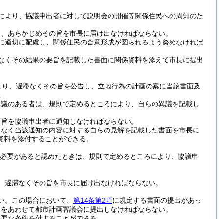
により、協議申出者に対して説明会の開催等関係住民への周知のた
り、あらかじめその旨を市長に届け出なければならない。
に適切に配慮し、関係住民の合意形成が図られるよう努めなければ
なくその結果の要旨を記載した書面に関係資料を添えて市長に提出
より、遅滞なくその旨を公告し、立地行為の計画の案に当該書面及
。
異議のある者は、規則で定めるところにより、自らの異議を記載し
要旨を協議申出者に通知しなければならない。
滞なく当該通知の内容に対する自らの見解を記載した書面を市長に
資料を添付することができる。
必要があると認めたときは、規則で定めるところにより、協議申
、遅滞なくその旨を市長に届け出なければならない。
い。
この場合において、
第14条第2項
に規定する書面の提出があっ
しをあわせて都市計画審議会に提出しなければならない。
必要な条件を付することができる。