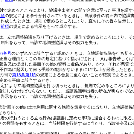
則で定めるところにより、協議申出者との間で合意に至った事項を証す
2項
の規定による条件が付されているときは、当該条件の範囲内で協議
を作成したときは、規則で定めるところにより、直ちにその旨を告示し
、
前項
の規定による告示をもって成立する。
は、立地調整協議を取り下げるときは、規則で定めるところにより、そ
る届出をもって、当該立地調整協議はその効力を失う。
の各号
のいずれかに該当すると認めたときは、立地調整協議を打ち切る
正当な理由なくこの章の規定に基づく指示に従わず、又は報告若しくは
報告又は提出した書面その他の資料に虚偽があり、かつ、それが悪質で
不作為に起因して何ら手続の進捗がないままに1年以上が経過したとき
の間で
第18条第1項
の規定による合意に至らないことが確実であるとき
定める事由に該当するとき。
規定により立地調整協議を打ち切ったときは、規則で定めるところによ
通知しなければならない。
ただし、当該協議申出者の所在が明らかでな
る告示をもって、当該立地調整協議はその効力を失う。
市計画その他の土地利用に関する施策を策定するに当たり、立地調整協
ならない。
立者の行おうとする立地行為
(協議書に定めた事項に適合するものに限る。
その権限を有するときは、当該権限を行使するに当たり、当該法令又は