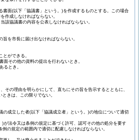
る書面
(以下「協議書」という。)
を作成するものとする。
この場合
書を作成しなければならない。
、当該協議書の内容を公表しなければならない。
の旨を市長に届け出なければならない。
ことができる。
書面その他の資料の提出を行わないとき。
あるとき。
。
。
り、その理由を明らかにして、直ちにその旨を告示するとともに、
いときは、この限りでない。
議の成立した者
(以下「協議成立者」という。)
の地位について適切
)
が法令又は条例の規定に基づく許可、認可その他の処分を要す
条例の規定の範囲内で適切に配慮しなければならない。