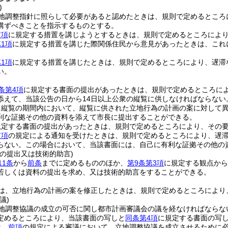
)
地調整指針に照らして必要があると認めたときは、規則で定めるところ
講ずべきことを指示するものとする。
前項
に規定する措置を講じようとするときは、規則で定めるところによ
1項
に規定する措置を講じた際関係住民から意見があったときは、これ
1項
に規定する措置を講じたときは、規則で定めるところにより、遅滞
い。
条第4項
に規定する書面の提出があったときは、規則で定めるところに
添えて、当該公告の日から14日以上公衆の縦覧に供しなければならない
る縦覧の期間内において、縦覧に供された立地行為の計画の案に対して
利な証拠その他の資料を添えて市長に提出することができる。
規定する書面の提出があったときは、規則で定めるところにより、その
前項
の規定による通知を受けたときは、規則で定めるところにより、遅
らない。
この場合において、当該書面には、自己に有利な証拠その他の
の提出又は技術的助言)
11条
から
前条
までに定めるもののほか、
第9条第3項
に規定する観点から
若しくは資料の提出を求め、又は技術的助言をすることができる。
は、立地行為の計画の案を修正したときは、規則で定めるところにより
議)
地調整協議の成立の可否に関し都市計画審議会の議を経なければならな
定めるところにより、当該書面の写しと
同条第4項
に規定する書面の写
は、
前項
の規定による審議において、立地調整協議を成立させるために