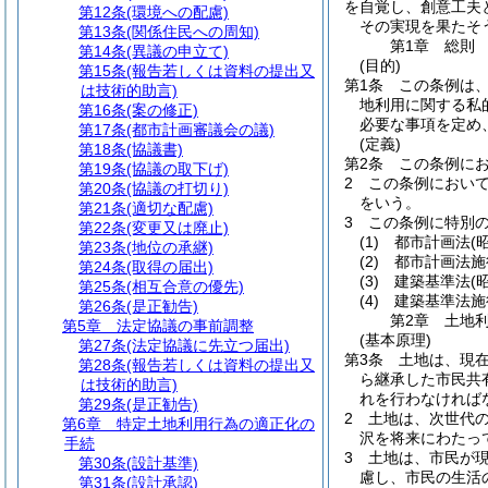
を自覚し、創意工夫
第12条
(環境への配慮)
その実現を果たそ
第13条
(関係住民への周知)
第1章
総則
第14条
(異議の申立て)
(目的)
第15条
(報告若しくは資料の提出又
第1条
この条例は
は技術的助言)
地利用に関する私
第16条
(案の修正)
必要な事項を定め
第17条
(都市計画審議会の議)
(定義)
第18条
(協議書)
第2条
この条例に
第19条
(協議の取下げ)
2
この条例におい
第20条
(協議の打切り)
をいう。
第21条
(適切な配慮)
3
この条例に特別
第22条
(変更又は廃止)
(1)
都市計画法
(
第23条
(地位の承継)
(2)
都市計画法施
第24条
(取得の届出)
(3)
建築基準法
(
第25条
(相互合意の優先)
(4)
建築基準法施
第26条
(是正勧告)
第2章
土地
第5章
法定協議の事前調整
(基本原理)
第27条
(法定協議に先立つ届出)
第3条
土地は、現
第28条
(報告若しくは資料の提出又
ら継承した市民共
は技術的助言)
れを行わなければ
第29条
(是正勧告)
2
土地は、次世代
第6章
特定土地利用行為の適正化の
沢を将来にわたっ
手続
3
土地は、市民が
第30条
(設計基準)
慮し、市民の生活
第31条
(設計承認)