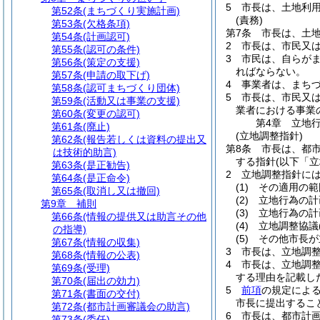
5
市長は、土地利
第52条
(まちづくり実施計画)
(責務)
第53条
(欠格条項)
第7条
市長は、土
第54条
(計画認可)
2
市長は、市民又
第55条
(認可の条件)
3
市民は、自らが
第56条
(策定の支援)
ればならない。
第57条
(申請の取下げ)
4
事業者は、まち
第58条
(認可まちづくり団体)
5
市長は、市民又
第59条
(活動又は事業の支援)
業者における事業
第60条
(変更の認可)
第4章
立地
第61条
(廃止)
(立地調整指針)
第62条
(報告若しくは資料の提出又
第8条
市長は、都
は技術的助言)
する指針
(以下「
第63条
(是正勧告)
2
立地調整指針に
第64条
(是正命令)
(1)
その適用の範
第65条
(取消し又は撤回)
(2)
立地行為の計
第9章
補則
(3)
立地行為の計
第66条
(情報の提供又は助言その他
(4)
立地調整協議
の指導)
(5)
その他市長が
第67条
(情報の収集)
3
市長は、立地調
第68条
(情報の公表)
4
市長は、立地調
第69条
(受理)
する理由を記載し
第70条
(届出の効力)
5
前項
の規定によ
第71条
(書面の交付)
市長に提出するこ
第72条
(都市計画審議会の助言)
6
市長は、都市計
第73条
(委任)