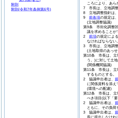
ころにより、あら
附則
7
市長は、立地調
附則
(令和7年条例第6号)
8
立地調整指針は
9
前各項
の規定は
(立地調整協議)
第9条
市街化調整
議を求めることが
2
前項
の規定によ
なければならない
3
市長は、立地調
(土地取得のあっせ
第10条
市長は、立
う。)
に対して土地
(関係機関協議)
第11条
市長は、立
するものとする。
2
協議申出者は、
に関係資料を添え
(環境への配慮)
第12条
市長は、立
べき項目
(以下「
2
協議申出者は、
ともに、その負荷
3
協議申出者は、
長に提出しなけれ