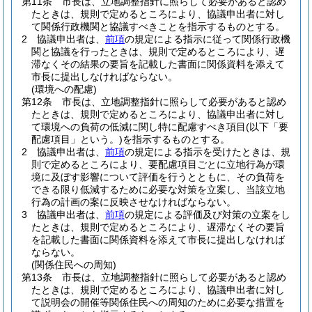
第11条
市長は、立地調整指針に照らして必要があると認め
たときは、規則で定めるところにより、協議申出者に対し
て関係行政機関と協議すべきことを指示するものとする。
2
協議申出者は、
前項
の規定による指示に従って関係行政機
関と協議を行ったときは、規則で定めるところにより、遅
滞なくその結果の要旨を記載した書面に関係資料を添えて
市長に提出しなければならない。
(環境への配慮)
第12条
市長は、立地調整指針に照らして必要があると認め
たときは、規則で定めるところにより、協議申出者に対し
て環境への負荷の低減に関し特に配慮すべき項目
(以下「要
配慮項目」という。)
を指示するものとする。
2
協議申出者は、
前項
の規定による指示を受けたときは、規
則で定めるところにより、要配慮項目ごとに立地行為が環
境に及ぼす影響について評価を行うとともに、その負荷を
できる限り低減するために必要な対策を立案し、当該立地
行為の計画の案に反映させなければならない。
3
協議申出者は、
前項
の規定による評価及び対策の立案をし
たときは、規則で定めるところにより、遅滞なくその要旨
を記載した書面に関係資料を添えて市長に提出しなければ
ならない。
(関係住民への周知)
第13条
市長は、立地調整指針に照らして必要があると認め
たときは、規則で定めるところにより、協議申出者に対し
て説明会の開催等関係住民への周知のために必要な措置を