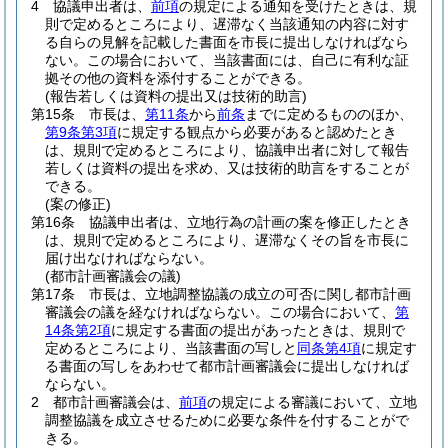
4
協議申出者は、
前項
の規定による通知を受けたときは、規
則で定めるところにより、遅滞なく当該通知の内容に対す
る自らの見解を記載した書面を市長に提出しなければなら
ない。
この場合において、当該書面には、自己に有利な証
拠その他の資料を添付することができる。
(報告若しくは資料の提出又は技術的助言)
第15条
市長は、
第11条
から
前条
までに定めるもののほか、
第9条第3項
に規定する観点から必要があると認めたとき
は、規則で定めるところにより、協議申出者に対して報告
若しくは資料の提出を求め、又は技術的助言をすることが
できる。
(案の修正)
第16条
協議申出者は、立地行為の計画の案を修正したとき
は、規則で定めるところにより、遅滞なくその旨を市長に
届け出なければならない。
(都市計画審議会の議)
第17条
市長は、立地調整協議の成立の可否に関し都市計画
審議会の議を経なければならない。
この場合において、
第
14条第2項
に規定する書面の提出があったときは、規則で
定めるところにより、当該書面の写しと
同条第4項
に規定す
る書面の写しをあわせて都市計画審議会に提出しなければ
ならない。
2
都市計画審議会は、
前項
の規定による審議において、立地
調整協議を成立させるために必要な条件を付することがで
きる。