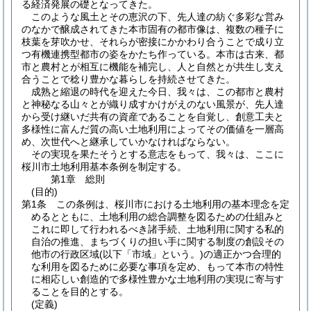
る経済発展の礎となってきた。
このような風土とその恵沢の下、先人達の紡ぐ多彩な営み
のなかで醸成されてきた本市固有の都市像は、複数の種子に
枝葉を芽吹かせ、それらが密接にかかわり合うことで成り立
つ有機連携型都市の姿をかたち作っている。本市は古来、都
市と農村とが相互に機能を補完し、人と自然とが共生し支え
合うことで稔り豊かな暮らしを持続させてきた。
成熟と縮退の時代を迎えた今日、我々は、この都市と農村
と神秘なる山々とが織り成すかけがえのない風景が、先人達
から受け継いだ共有の資産であることを自覚し、創意工夫と
多様性に富んだ質の高い土地利用によってその価値を一層高
め、次世代へと継承していかなければならない。
その実現を果たそうとする意志をもって、我々は、ここに
桜川市土地利用基本条例を制定する。
第1章
総則
(目的)
第1条
この条例は、桜川市における土地利用の基本理念を定
めるとともに、土地利用の総合調整を図るための仕組みと
これに即して行われるべき諸手続、土地利用に関する私的
自治の推進、まちづくりの担い手に関する制度の創設その
他市の行政区域
(以下「市域」という。)
の適正かつ合理的
な利用を図るために必要な事項を定め、もって本市の特性
に相応しい創造的で多様性豊かな土地利用の実現に寄与す
ることを目的とする。
(定義)