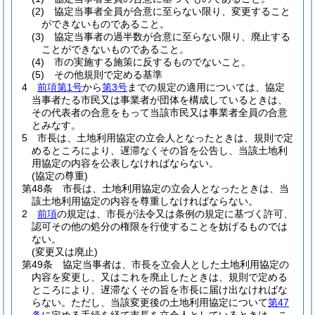
(2)
協定当事者全員が合意に至らない限り、変更すること
ができないものであること。
(3)
協定当事者の過半数が合意に至らない限り、廃止する
ことができないものであること。
(4)
市の実施する施策に反するものでないこと。
(5)
その他規則で定める基準
4
前項第1号
から
第3号
までの規定の適用については、協定
当事者たる市民又は事業者が団体を構成しているときは、
その代表者の合意をもって当該市民又は事業者全員の合意
とみなす。
5
市長は、土地利用協定の立会人となったときは、規則で定
めるところにより、遅滞なくその旨を公告し、当該土地利
用協定の内容を公表しなければならない。
(協定の尊重)
第48条
市長は、土地利用協定の立会人となったときは、当
該土地利用協定の内容を尊重しなければならない。
2
前項
の規定は、市長が法令又は条例の規定に基づく許可、
認可その他の処分の権限を行使することを妨げるものでは
ない。
(変更又は廃止)
第49条
協定当事者は、市長を立会人とした土地利用協定の
内容を変更し、又はこれを廃止したときは、規則で定める
ところにより、遅滞なくその旨を市長に届け出なければな
らない。
ただし、当該変更後の土地利用協定について
第47