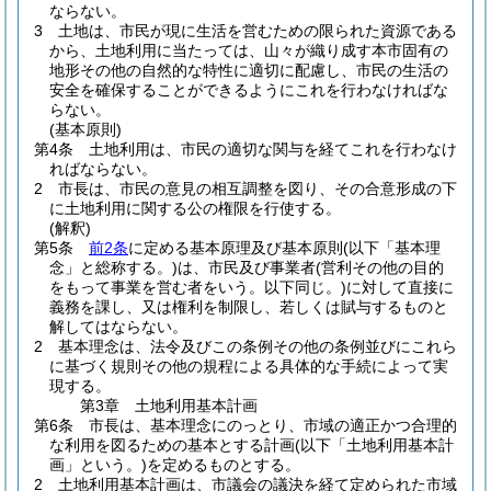
ならない。
3
土地は、市民が現に生活を営むための限られた資源である
から、土地利用に当たっては、山々が織り成す本市固有の
地形その他の自然的な特性に適切に配慮し、市民の生活の
安全を確保することができるようにこれを行わなければな
らない。
(基本原則)
第4条
土地利用は、市民の適切な関与を経てこれを行わなけ
ればならない。
2
市長は、市民の意見の相互調整を図り、その合意形成の下
に土地利用に関する公の権限を行使する。
(解釈)
第5条
前2条
に定める基本原理及び基本原則
(以下「基本理
念」と総称する。)
は、市民及び事業者
(営利その他の目的
をもって事業を営む者をいう。以下同じ。)
に対して直接に
義務を課し、又は権利を制限し、若しくは賦与するものと
解してはならない。
2
基本理念は、法令及びこの条例その他の条例並びにこれら
に基づく規則その他の規程による具体的な手続によって実
現する。
第3章
土地利用基本計画
第6条
市長は、基本理念にのっとり、市域の適正かつ合理的
な利用を図るための基本とする計画
(以下「土地利用基本計
画」という。)
を定めるものとする。
2
土地利用基本計画は、市議会の議決を経て定められた市域