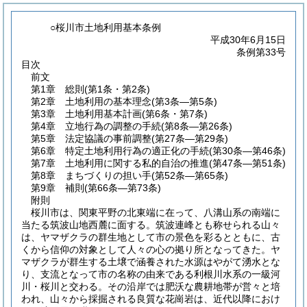
○桜川市土地利用基本条例
平成30年6月15日
条例第33号
目次
前文
第1章
総則
(第1条・第2条)
第2章
土地利用の基本理念
(第3条―第5条)
第3章
土地利用基本計画
(第6条・第7条)
第4章
立地行為の調整の手続
(第8条―第26条)
第5章
法定協議の事前調整
(第27条―第29条)
第6章
特定土地利用行為の適正化の手続
(第30条―第46条)
第7章
土地利用に関する私的自治の推進
(第47条―第51条)
第8章
まちづくりの担い手
(第52条―第65条)
第9章
補則
(第66条―第73条)
附則
桜川市は、関東平野の北東端に在って、八溝山系の南端に
当たる筑波山地西麓に面する。筑波連峰とも称せられる山々
は、ヤマザクラの群生地として市の景色を彩るとともに、古
くから信仰の対象として人々の心の拠り所となってきた。ヤ
マザクラが群生する土壌で涵養された水源はやがて湧水とな
り、支流となって市の名称の由来である利根川水系の一級河
川・桜川と交わる。その沿岸では肥沃な農耕地帯が営々と培
われ、山々から採掘される良質な花崗岩は、近代以降におけ