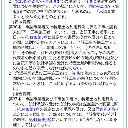
2
第13条第2項
から
第4項
までの規定は、
前項
に規定する措
置について準用する。
この場合において、
同条第2項
から
第
4項
までの規定中「協議申出者」とあるのは、「承認事業
者」と読み替えるものとする。
(表示義務)
第36条
承認事業者又は特定土地利用行為に係る工事の請負
人
(以下「工事施工者」という。)
は、当該工事に着手した
日から
第41条第3項
に規定する書面の交付を受ける日まで
の間、規則で定めるところにより、当該工事を施工する土
地の区域
(以下「工事施工区域」という。)
の見易い場所
に、その氏名、住所及び連絡先
(法人にあってはその名称、
代表者の氏名並びに主たる事務所の所在地及び連絡先)
並び
に当該工事が設計承認を受けた特定土地利用行為に係るも
のである旨を表示しなければならない。
2
承認事業者及び工事施工者は、
前項
の規定による表示の期
間内において関係住民から当該工事の内容について説明を
求められたときは、これに応ずるよう努めなければならな
い。
(適合義務)
第37条
承認事業者及び工事施工者は、特定土地利用行為に
ついて、設計承認を受けた設計の内容
(当該設計の変更に関
し
第34条第1項
の規定による承認を受け、又は
同条第3項
の
規定による届出をした部分については、当該変更後の設計
の内容。
第41条第3項
において同じ。)
に適合しない工事を
施工してはならない。