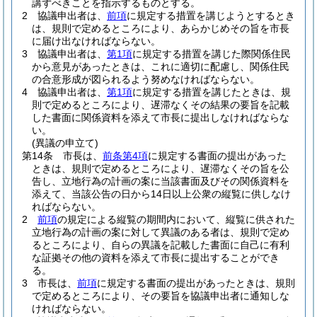
講ずべきことを指示するものとする。
2
協議申出者は、
前項
に規定する措置を講じようとするとき
は、規則で定めるところにより、あらかじめその旨を市長
に届け出なければならない。
3
協議申出者は、
第1項
に規定する措置を講じた際関係住民
から意見があったときは、これに適切に配慮し、関係住民
の合意形成が図られるよう努めなければならない。
4
協議申出者は、
第1項
に規定する措置を講じたときは、規
則で定めるところにより、遅滞なくその結果の要旨を記載
した書面に関係資料を添えて市長に提出しなければならな
い。
(異議の申立て)
第14条
市長は、
前条第4項
に規定する書面の提出があった
ときは、規則で定めるところにより、遅滞なくその旨を公
告し、立地行為の計画の案に当該書面及びその関係資料を
添えて、当該公告の日から14日以上公衆の縦覧に供しなけ
ればならない。
2
前項
の規定による縦覧の期間内において、縦覧に供された
立地行為の計画の案に対して異議のある者は、規則で定め
るところにより、自らの異議を記載した書面に自己に有利
な証拠その他の資料を添えて市長に提出することができ
る。
3
市長は、
前項
に規定する書面の提出があったときは、規則
で定めるところにより、その要旨を協議申出者に通知しな
ければならない。