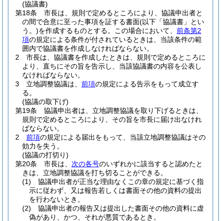
(協議書)
第18条
市長は、規則で定めるところにより、協議申出者と
の間で合意に至った事項を証する書面
(以下「協議書」とい
う。)
を作成するものとする。
この場合において、
前条第2
項
の規定による条件が付されているときは、当該条件の範
囲内で協議書を作成しなければならない。
2
市長は、協議書を作成したときは、規則で定めるところに
より、直ちにその旨を告示し、当該協議書の内容を公表し
なければならない。
3
立地調整協議は、
前項
の規定による告示をもって成立す
る。
(協議の取下げ)
第19条
協議申出者は、立地調整協議を取り下げるときは、
規則で定めるところにより、その旨を市長に届け出なけれ
ばならない。
2
前項
の規定による届出をもって、当該立地調整協議はその
効力を失う。
(協議の打切り)
第20条
市長は、
次の各号
のいずれかに該当すると認めたと
きは、立地調整協議を打ち切ることができる。
(1)
協議申出者が正当な理由なくこの章の規定に基づく指
示に従わず、又は報告若しくは書面その他の資料の提出
を行わないとき。
(2)
協議申出者の報告又は提出した書面その他の資料に虚
偽があり、かつ、それが悪質であるとき。