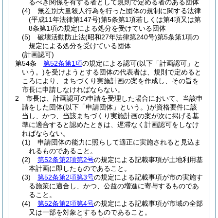
るべき関係を有する者として規則で定める者のある団体
(4)
無差別大量殺人行為を行った団体の規制に関する法律
(平成11年法律第147号)
第5条第1項若しくは第4項又は第
8条第1項の規定による処分を受けている団体
(5)
破壊活動防止法
(昭和27年法律第240号)
第5条第1項の
規定による処分を受けている団体
(計画認可)
第54条
第52条第1項
の規定による認可
(以下「計画認可」と
いう。)
を受けようとする団体の代表者は、規則で定めると
ころにより、まちづくり実施計画の案を作成し、その旨を
市長に申請しなければならない。
2
市長は、計画認可の申請を受理した場合において、当該申
請をした団体
(以下「申請団体」という。)
が資格要件に該
当し、かつ、当該まちづくり実施計画の案が次に掲げる基
準に適合すると認めたときは、遅滞なく計画認可をしなけ
ればならない。
(1)
申請団体の能力に照らして適正に実施されると見込ま
れるものであること。
(2)
第52条第2項第2号
の規定による記載事項が土地利用基
本計画に即したものであること。
(3)
第52条第2項第3号
の規定による記載事項が市の実施す
る施策に適合し、かつ、公益の増進に寄与するものであ
ること。
(4)
第52条第2項第4号
の規定による記載事項が市域の全部
又は一部を対象とするものであること。