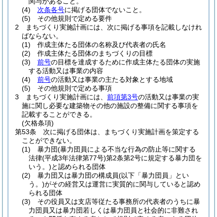
関与があること。
(4)
次条各号
に掲げる団体でないこと。
(5)
その他規則で定める要件
2
まちづくり実施計画には、次に掲げる事項を記載しなけれ
ばならない。
(1)
作成主体たる団体の名称及び代表者の氏名
(2)
作成主体たる団体のまちづくりの目標
(3)
前号
の目標を達成するために作成主体たる団体の実施
する活動又は事業の内容
(4)
前号
の活動又は事業の主たる対象とする地域
(5)
その他規則で定める事項
3
まちづくり実施計画には、
前項第3号
の活動又は事業の実
施に関し必要な建築物その他の施設の整備に関する事項を
記載することができる。
(欠格条項)
第53条
次に掲げる団体は、まちづくり実施計画を策定する
ことができない。
(1)
暴力団
(暴力団員による不当な行為の防止等に関する
法律
(平成3年法律第77号)
第2条第2号に規定する暴力団を
いう。)
と認められる団体
(2)
暴力団又は暴力団の構成員
(以下「暴力団員」とい
う。)
がその経営又は運営に実質的に関与していると認め
られる団体
(3)
その役員又は支店等従たる事務所の代表者のうちに暴
力団員又は暴力団若しくは暴力団員と社会的に非難され