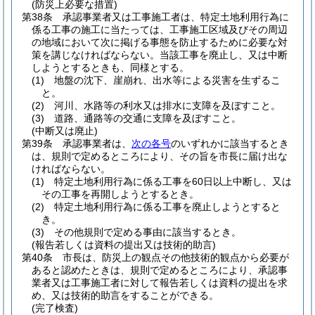
(防災上必要な措置)
第38条
承認事業者又は工事施工者は、特定土地利用行為に
係る工事の施工に当たっては、工事施工区域及びその周辺
の地域において次に掲げる事態を防止するために必要な対
策を講じなければならない。
当該工事を廃止し、又は中断
しようとするときも、同様とする。
(1)
地盤の沈下、崖崩れ、出水等による災害を生ずるこ
と。
(2)
河川、水路等の利水又は排水に支障を及ぼすこと。
(3)
道路、通路等の交通に支障を及ぼすこと。
(中断又は廃止)
第39条
承認事業者は、
次の各号
のいずれかに該当するとき
は、規則で定めるところにより、その旨を市長に届け出な
ければならない。
(1)
特定土地利用行為に係る工事を60日以上中断し、又は
その工事を再開しようとするとき。
(2)
特定土地利用行為に係る工事を廃止しようとすると
き。
(3)
その他規則で定める事由に該当するとき。
(報告若しくは資料の提出又は技術的助言)
第40条
市長は、防災上の観点その他技術的観点から必要が
あると認めたときは、規則で定めるところにより、承認事
業者又は工事施工者に対して報告若しくは資料の提出を求
め、又は技術的助言をすることができる。
(完了検査)