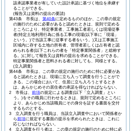
該承認事業者が有していた設計承認に基づく地位を承継す
ることができる。
(報告又は資料の提出の要請)
第43条
市長は、
第40条
に定めるもののほか、この章の規定
の施行のために必要があると認めたときは、規則で定める
ところにより、特定事業者、工事施工者若しくは現場従事
者
(特定土地利用行為に係る工事の現場
(以下単に「現場」
という。)
で当該工事に従事する者をいう。)
又は工事施工
区域内に存する土地の所有者、管理者若しくは占有者と認
められる者
(以下これらの者を「特定事業関係者」と総称す
る。)
に対して報告又は資料の提出を求めることができる。
特定事業関係者と思料される者に対しても、同様とする。
(立入調査)
第44条
市長は、この章の規定の施行のために特に必要があ
ると認めたときは、現場に立ち入って調査を行うことがで
きる。
この場合において、住居に立ち入ろうとするとき
は、あらかじめその居住者の承諾を得なければならない。
2
市長は、
前項
の規定による調査
(以下「立入調査」とい
う。)
をその職員に行わせるときは、規則で定めるところに
より、あらかじめ当該職員にその身分を証する書面を交付
するものとする。
3
立入調査を行う職員は、当該立入調査中において関係者か
ら
前項
に規定する書面の提示を求められたときは、これに
応じなければならない。
4
立入調査を行う者は、この章の規定の施行のために特に必