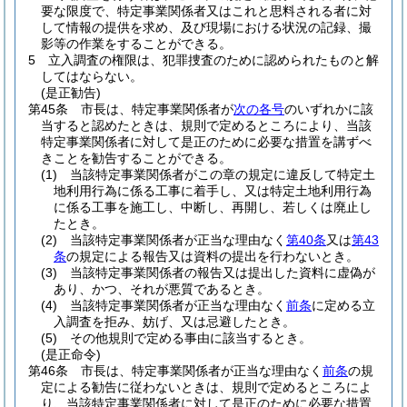
要な限度で、特定事業関係者又はこれと思料される者に対
して情報の提供を求め、及び現場における状況の記録、撮
影等の作業をすることができる。
5
立入調査の権限は、犯罪捜査のために認められたものと解
してはならない。
(是正勧告)
第45条
市長は、特定事業関係者が
次の各号
のいずれかに該
当すると認めたときは、規則で定めるところにより、当該
特定事業関係者に対して是正のために必要な措置を講ずべ
きことを勧告することができる。
(1)
当該特定事業関係者がこの章の規定に違反して特定土
地利用行為に係る工事に着手し、又は特定土地利用行為
に係る工事を施工し、中断し、再開し、若しくは廃止し
たとき。
(2)
当該特定事業関係者が正当な理由なく
第40条
又は
第43
条
の規定による報告又は資料の提出を行わないとき。
(3)
当該特定事業関係者の報告又は提出した資料に虚偽が
あり、かつ、それが悪質であるとき。
(4)
当該特定事業関係者が正当な理由なく
前条
に定める立
入調査を拒み、妨げ、又は忌避したとき。
(5)
その他規則で定める事由に該当するとき。
(是正命令)
第46条
市長は、特定事業関係者が正当な理由なく
前条
の規
定による勧告に従わないときは、規則で定めるところによ
り、当該特定事業関係者に対して是正のために必要な措置