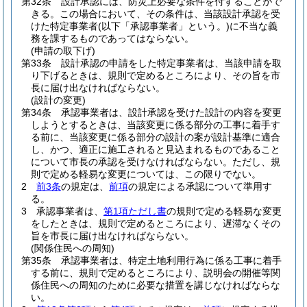
第32条
設計承認には、防災上必要な条件を付することがで
きる。
この場合において、その条件は、当該設計承認を受
けた特定事業者
(以下「承認事業者」という。)
に不当な義
務を課するものであってはならない。
(申請の取下げ)
第33条
設計承認の申請をした特定事業者は、当該申請を取
り下げるときは、規則で定めるところにより、その旨を市
長に届け出なければならない。
(設計の変更)
第34条
承認事業者は、設計承認を受けた設計の内容を変更
しようとするときは、当該変更に係る部分の工事に着手す
る前に、当該変更に係る部分の設計の案が設計基準に適合
し、かつ、適正に施工されると見込まれるものであること
について市長の承認を受けなければならない。
ただし、規
則で定める軽易な変更については、この限りでない。
2
前3条
の規定は、
前項
の規定による承認について準用す
る。
3
承認事業者は、
第1項ただし書
の規則で定める軽易な変更
をしたときは、規則で定めるところにより、遅滞なくその
旨を市長に届け出なければならない。
(関係住民への周知)
第35条
承認事業者は、特定土地利用行為に係る工事に着手
する前に、規則で定めるところにより、説明会の開催等関
係住民への周知のために必要な措置を講じなければならな
い。