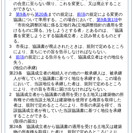
の合意に至らない限り、これを変更し、又は廃止すること
ができない。
2
第9条
から
第20条
までの規定は、
前項
の規定による変更の
協議について準用する。
この場合において、
第9条第1項
中
「市街化調整区域に係る立地行為
(立地調整指針の適用を受
けるものに限る。)
をしようとする者」とあるのは、「協議
書を変更しようとする協議成立者」と読み替えるものとす
る。
3
市長は、協議書が廃止されたときは、規則で定めるところ
により、直ちにその旨を告示しなければならない。
4
前項
の規定による告示をもって、協議成立者はその地位を
失う。
(地位の承継)
第23条
協議成立者の相続人その他の一般承継人は、被承継
人が有していた協議書に基づく地位を承継する。
この場合
において、当該地位を承継した者は、規則で定めるところ
により、その旨を市長に届け出なければならない。
2
協議成立者から協議書の適用を受ける土地又は建築物の所
有権その他当該土地又は建築物を使用する権原を取得した
者は、規則で定めるところにより、市長の承諾を得て、当
該協議成立者が有していた当該協議書に基づく地位を承継
することができる。
(取得の届出)
第24条
協議成立者から協議書の適用を受ける土地又は建築
物の所有権を取得した者は、規則で定めるところにより、