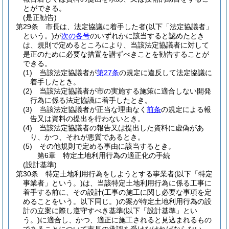
とができる。
(是正勧告)
第29条
市長は、法定協議に着手した者
(以下「法定協議者」
という。)
が
次の各号
のいずれかに該当すると認めたとき
は、規則で定めるところにより、当該法定協議者に対して
是正のために必要な措置を講ずべきことを勧告することが
できる。
(1)
当該法定協議者が
第27条
の規定に違反して法定協議に
着手したとき。
(2)
当該法定協議者が市の実施する施策に適合しない開発
行為に係る法定協議に着手したとき。
(3)
当該法定協議者が正当な理由なく
前条
の規定による報
告又は資料の提出を行わないとき。
(4)
当該法定協議者の報告又は提出した資料に虚偽があ
り、かつ、それが悪質であるとき。
(5)
その他規則で定める事由に該当するとき。
第6章
特定土地利用行為の適正化の手続
(設計基準)
第30条
特定土地利用行為をしようとする事業者
(以下「特定
事業者」という。)
は、当該特定土地利用行為に係る工事に
着手する前に、その設計
(工事の施工に関し必要な事項を定
めることをいう。以下同じ。)
の案が特定土地利用行為の設
計の立案に際し遵守すべき基準
(以下「設計基準」とい
う。)
に適合し、かつ、適正に施工されると見込まれるもの