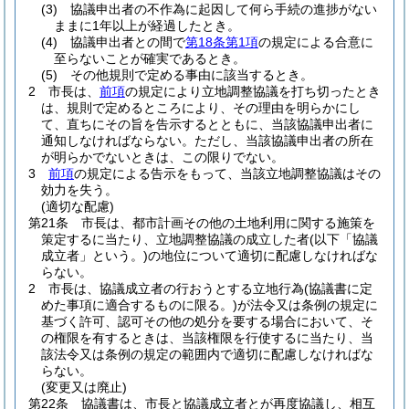
(3)
協議申出者の不作為に起因して何ら手続の進捗がない
ままに1年以上が経過したとき。
(4)
協議申出者との間で
第18条第1項
の規定による合意に
至らないことが確実であるとき。
(5)
その他規則で定める事由に該当するとき。
2
市長は、
前項
の規定により立地調整協議を打ち切ったとき
は、規則で定めるところにより、その理由を明らかにし
て、直ちにその旨を告示するとともに、当該協議申出者に
通知しなければならない。
ただし、当該協議申出者の所在
が明らかでないときは、この限りでない。
3
前項
の規定による告示をもって、当該立地調整協議はその
効力を失う。
(適切な配慮)
第21条
市長は、都市計画その他の土地利用に関する施策を
策定するに当たり、立地調整協議の成立した者
(以下「協議
成立者」という。)
の地位について適切に配慮しなければな
らない。
2
市長は、協議成立者の行おうとする立地行為
(協議書に定
めた事項に適合するものに限る。)
が法令又は条例の規定に
基づく許可、認可その他の処分を要する場合において、そ
の権限を有するときは、当該権限を行使するに当たり、当
該法令又は条例の規定の範囲内で適切に配慮しなければな
らない。
(変更又は廃止)
第22条
協議書は、市長と協議成立者とが再度協議し、相互