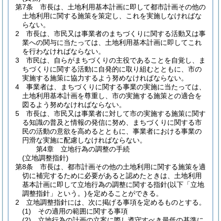
第7条
市長は、土地利用基本計画に即して都市計画その他の
土地利用に関する施策を策定し、これを実施しなければな
らない。
2
市長は、市民又は事業者のまちづくりに関する活動又は事
業への関与に当たっては、土地利用基本計画に即してこれ
を行わなければならない。
3
市民は、自らがまちづくりの主役であることを自覚し、ま
ちづくりに関する活動に自発的に取り組むとともに、市の
実施する施策に協力するよう努めなければならない。
4
事業者は、まちづくりに関する事業の実施に当たっては、
土地利用基本計画を尊重し、市の実施する施策との適合を
図るよう努めなければならない。
5
市長は、市民又は事業者に対して市の実施する施策に関す
る知識の普及と情報の発信に努め、まちづくりに関する市
民の活動の意欲を高めるとともに、事業者における事業の
円滑な実施に配慮しなければならない。
第4章
立地行為の調整の手続
(立地調整指針)
第8条
市長は、都市計画その他の土地利用に関する施策を適
切に補完するために必要があると認めたときは、土地利用
基本計画に即して立地行為の調整に関する指針
(以下「立地
調整指針」という。)
を定めることができる。
2
立地調整指針には、次に掲げる事項を定めるものとする。
(1)
その適用の範囲に関する事項
(2)
立地行為の計画の立案に際し遵守すべき最低の基準に