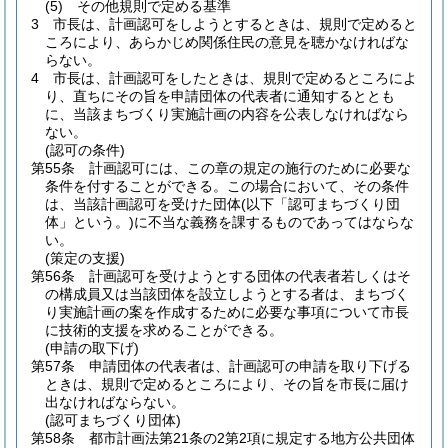
(5)
その他規則で定める基準
3
市長は、計画認可をしようとするときは、規則で定めると
ころにより、あらかじめ関係住民の意見を聴かなければな
らない。
4
市長は、計画認可をしたときは、規則で定めるところによ
り、直ちにその旨を申請団体の代表者に通知するととも
に、当該まちづくり実施計画の内容を公表しなければなら
ない。
(認可の条件)
第55条
計画認可には、この章の規定の施行のために必要な
条件を付することができる。
この場合において、その条件
は、当該計画認可を受けた団体
(以下「認可まちづくり団
体」という。)
に不当な義務を課するものであってはならな
い。
(策定の支援)
第56条
計画認可を受けようとする団体の代表者若しくはそ
の構成員又は当該団体を設立しようとする者は、まちづく
り実施計画の案を作成するために必要な事項について市長
に技術的支援を求めることができる。
(申請の取下げ)
第57条
申請団体の代表者は、計画認可の申請を取り下げる
ときは、規則で定めるところにより、その旨を市長に届け
出なければならない。
(認可まちづくり団体)
第58条
都市計画法第21条の2第2項に規定する地方公共団体