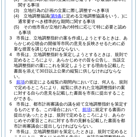
関する事項
(3)
立地行為の計画の立案に際し調整すべき事項
(4)
立地調整協議
(
第9条
に定める立地調整協議をいう。)
に
通常要すべき標準的な期間に関する事項
(5)
その他市長が立地行為の特性に応じて特に必要と認め
る事項
3
市長は、立地調整指針の案を作成しようとするときは、あ
らかじめ公聴会の開催等市民の意見を反映させるために必
要な措置を講じなければならない。
4
市長は、立地調整指針を策定しようとするときは、規則で
定めるところにより、あらかじめその旨を公告し、当該立
地調整指針の案にこれを策定しようとする理由を記載した
書面を添えて30日以上公衆の縦覧に供しなければならな
い。
5
前項
の規定による縦覧の期間内においては、何人も、規則
で定めるところにより、縦覧に供された立地調整指針の案
に対する自らの意見を記載した書面を市長に提出すること
ができる。
6
市長は、都市計画審議会の議を経て立地調整指針を策定す
るものとする。
この場合において、
前項
に規定する書面の
提出があったときは、規則で定めるところにより、あらか
じめその要旨とこれに対する市の見解を記載した書面を都
市計画審議会に提出しなければならない。
7
市長は、立地調整指針を策定したときは、規則で定めると