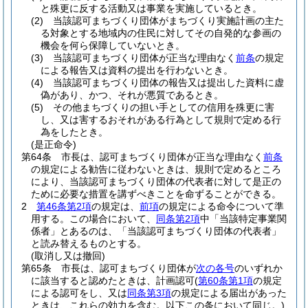
と殊更に反する活動又は事業を実施しているとき。
(2)
当該認可まちづくり団体がまちづくり実施計画の主た
る対象とする地域内の住民に対してその自発的な参画の
機会を何ら保障していないとき。
(3)
当該認可まちづくり団体が正当な理由なく
前条
の規定
による報告又は資料の提出を行わないとき。
(4)
当該認可まちづくり団体の報告又は提出した資料に虚
偽があり、かつ、それが悪質であるとき。
(5)
その他まちづくりの担い手としての信用を殊更に害
し、又は害するおそれがある行為として規則で定める行
為をしたとき。
(是正命令)
第64条
市長は、認可まちづくり団体が正当な理由なく
前条
の規定による勧告に従わないときは、規則で定めるところ
により、当該認可まちづくり団体の代表者に対して是正の
ために必要な措置を講ずべきことを命ずることができる。
2
第46条第2項
の規定は、
前項
の規定による命令について準
用する。
この場合において、
同条第2項
中「当該特定事業関
係者」とあるのは、「当該認可まちづくり団体の代表者」
と読み替えるものとする。
(取消し又は撤回)
第65条
市長は、認可まちづくり団体が
次の各号
のいずれか
に該当すると認めたときは、計画認可
(
第60条第1項
の規定
による認可をし、又は
同条第3項
の規定による届出があった
ときは、これらの効力を含む。以下この条において同じ。)