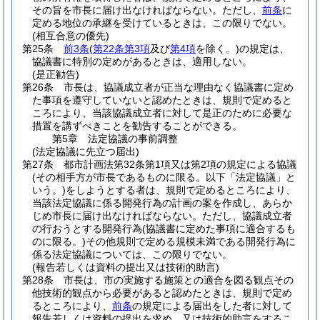
その旨を市長に届け出なければならない。
ただし、
前条
に
定める地位の承継を受けているときは、この限りでない。
(相互合意の優先)
第25条
前3条
(
第22条第3項
及び
第4項
を除く。)
の規定は、
協議書に特別の定めがあるときは、適用しない。
(是正勧告)
第26条
市長は、協議成立者が正当な理由なく協議書に定め
た事項を遵守していないと認めたときは、規則で定めると
ころにより、当該協議成立者に対して是正のために必要な
措置を講ずべきことを勧告することができる。
第5章
法定協議の事前調整
(法定協議に先立つ届出)
第27条
都市計画法第32条第1項又は第2項の規定による協議
(その相手方が市長であるものに限る。以下「法定協議」と
いう。)
をしようとする者は、規則で定めるところにより、
当該法定協議に係る開発行為の計画の案を作成し、あらか
じめ市長に届け出なければならない。
ただし、協議成立者
の行おうとする開発行為
(協議書に定めた事項に適合するも
のに限る。)
その他規則で定める規模未満である開発行為に
係る法定協議については、この限りでない。
(報告若しくは資料の提出又は技術的助言)
第28条
市長は、市の実施する施策との適合を図る観点その
他技術的観点から必要があると認めたときは、規則で定め
るところにより、
前条
の規定による届出をした者に対して
報告若しくは資料の提出を求め、又は技術的助言をするこ