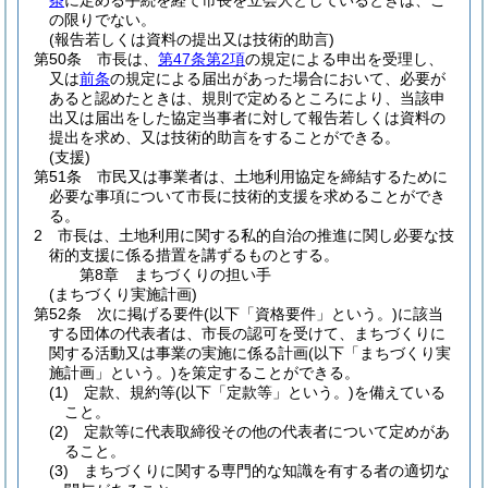
条
に定める手続を経て市長を立会人としているときは、こ
の限りでない。
(報告若しくは資料の提出又は技術的助言)
第50条
市長は、
第47条第2項
の規定による申出を受理し、
又は
前条
の規定による届出があった場合において、必要が
あると認めたときは、規則で定めるところにより、当該申
出又は届出をした協定当事者に対して報告若しくは資料の
提出を求め、又は技術的助言をすることができる。
(支援)
第51条
市民又は事業者は、土地利用協定を締結するために
必要な事項について市長に技術的支援を求めることができ
る。
2
市長は、土地利用に関する私的自治の推進に関し必要な技
術的支援に係る措置を講ずるものとする。
第8章
まちづくりの担い手
(まちづくり実施計画)
第52条
次に掲げる要件
(以下「資格要件」という。)
に該当
する団体の代表者は、市長の認可を受けて、まちづくりに
関する活動又は事業の実施に係る計画
(以下「まちづくり実
施計画」という。)
を策定することができる。
(1)
定款、規約等
(以下「定款等」という。)
を備えている
こと。
(2)
定款等に代表取締役その他の代表者について定めがあ
ること。
(3)
まちづくりに関する専門的な知識を有する者の適切な