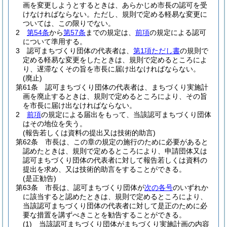
画を変更しようとするときは、あらかじめ市長の認可を受
けなければならない。
ただし、規則で定める軽易な変更に
ついては、この限りでない。
2
第54条
から
第57条
までの規定は、
前項
の規定による認可
について準用する。
3
認可まちづくり団体の代表者は、
第1項ただし書
の規則で
定める軽易な変更をしたときは、規則で定めるところによ
り、遅滞なくその旨を市長に届け出なければならない。
(廃止)
第61条
認可まちづくり団体の代表者は、まちづくり実施計
画を廃止するときは、規則で定めるところにより、その旨
を市長に届け出なければならない。
2
前項
の規定による届出をもって、当該認可まちづくり団体
はその地位を失う。
(報告若しくは資料の提出又は技術的助言)
第62条
市長は、この章の規定の施行のために必要があると
認めたときは、規則で定めるところにより、申請団体又は
認可まちづくり団体の代表者に対して報告若しくは資料の
提出を求め、又は技術的助言をすることができる。
(是正勧告)
第63条
市長は、認可まちづくり団体が
次の各号
のいずれか
に該当すると認めたときは、規則で定めるところにより、
当該認可まちづくり団体の代表者に対して是正のために必
要な措置を講ずべきことを勧告することができる。
(1)
当該認可まちづくり団体がまちづくり実施計画の内容