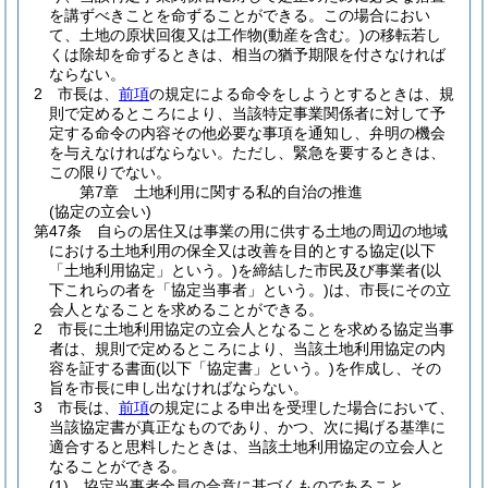
を講ずべきことを命ずることができる。
この場合におい
て、土地の原状回復又は工作物
(動産を含む。)
の移転若し
くは除却を命ずるときは、相当の猶予期限を付さなければ
ならない。
2
市長は、
前項
の規定による命令をしようとするときは、規
則で定めるところにより、当該特定事業関係者に対して予
定する命令の内容その他必要な事項を通知し、弁明の機会
を与えなければならない。
ただし、緊急を要するときは、
この限りでない。
第7章
土地利用に関する私的自治の推進
(協定の立会い)
第47条
自らの居住又は事業の用に供する土地の周辺の地域
における土地利用の保全又は改善を目的とする協定
(以下
「土地利用協定」という。)
を締結した市民及び事業者
(以
下これらの者を「協定当事者」という。)
は、市長にその立
会人となることを求めることができる。
2
市長に土地利用協定の立会人となることを求める協定当事
者は、規則で定めるところにより、当該土地利用協定の内
容を証する書面
(以下「協定書」という。)
を作成し、その
旨を市長に申し出なければならない。
3
市長は、
前項
の規定による申出を受理した場合において、
当該協定書が真正なものであり、かつ、次に掲げる基準に
適合すると思料したときは、当該土地利用協定の立会人と
なることができる。
(1)
協定当事者全員の合意に基づくものであること。