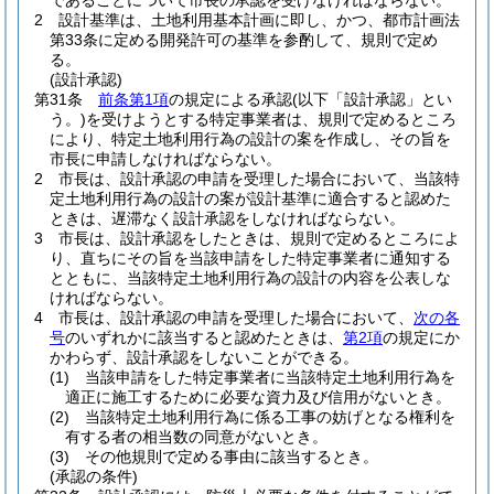
であることについて市長の承認を受けなければならない。
2
設計基準は、土地利用基本計画に即し、かつ、都市計画法
第33条に定める開発許可の基準を参酌して、規則で定め
る。
(設計承認)
第31条
前条第1項
の規定による承認
(以下「設計承認」とい
う。)
を受けようとする特定事業者は、規則で定めるところ
により、特定土地利用行為の設計の案を作成し、その旨を
市長に申請しなければならない。
2
市長は、設計承認の申請を受理した場合において、当該特
定土地利用行為の設計の案が設計基準に適合すると認めた
ときは、遅滞なく設計承認をしなければならない。
3
市長は、設計承認をしたときは、規則で定めるところによ
り、直ちにその旨を当該申請をした特定事業者に通知する
とともに、当該特定土地利用行為の設計の内容を公表しな
ければならない。
4
市長は、設計承認の申請を受理した場合において、
次の各
号
のいずれかに該当すると認めたときは、
第2項
の規定にか
かわらず、設計承認をしないことができる。
(1)
当該申請をした特定事業者に当該特定土地利用行為を
適正に施工するために必要な資力及び信用がないとき。
(2)
当該特定土地利用行為に係る工事の妨げとなる権利を
有する者の相当数の同意がないとき。
(3)
その他規則で定める事由に該当するとき。
(承認の条件)