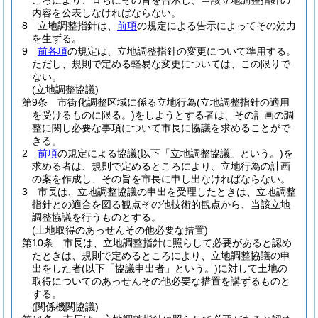
ころにより、直ちにその旨を告示し、当該立地調整指針の
内容を公表しなければならない。
8
立地調整指針は、
前項
の規定による告示によってその効力
を生ずる。
9
前各項
の規定は、立地調整指針の変更について準用する。
ただし、規則で定める軽易な変更については、この限りで
ない。
(立地調整協議)
第9条
市街化調整区域に係る立地行為
(立地調整指針の適用
を受けるものに限る。)
をしようとする者は、その計画の調
整に関し必要な事項について市長に協議を求めることがで
きる。
2
前項
の規定による協議
(以下「立地調整協議」という。)
を
求める者は、規則で定めるところにより、立地行為の計画
の案を作成し、その旨を市長に申し出なければならない。
3
市長は、立地調整協議の申出を受理したときは、立地調整
指針との適合を図る観点その他技術的観点から、当該立地
調整協議を行うものとする。
(土地取得のあっせんその他必要な措置)
第10条
市長は、立地調整指針に照らして必要があると認め
たときは、規則で定めるところにより、立地調整協議の申
出をした者
(以下「協議申出者」という。)
に対して土地の
取得についてのあっせんその他必要な措置を講ずるものと
する。
(関係機関協議)