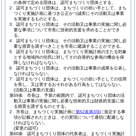
の条例で定める団体は、認可まちづくり団体とする。
2
認可まちづくり団体は、まちづくりの担い手として、まち
づくり実施計画に基づき公正かつ誠実にその活動又は事業
を実施するものとする。
3
認可まちづくり団体は、その活動又は事業の実施に関し必
要な事項について市長に技術的支援を求めることができ
る。
4
認可まちづくり団体は、その活動又は事業の実施に関し必
要な措置を講ずべきことを市長に建議することができる。
5
認可まちづくり団体は、まちづくり実施計画の主たる対象
とする地域内の住民に対してその自発的な参画の機会を保
障しなければならない。
6
認可まちづくり団体は、その活動又は事業の成果を公表し
なければならない。
7
認可まちづくり団体は、まちづくりの担い手としての信用
を害し、又は害するおそれがある行為をしてはならない。
(活動又は事業の支援)
第59条
市長は、予算の範囲内で、認可まちづくり団体の活
動又は事業の実施に関し必要な技術的又は財政的支援に係
る措置を講ずるものとする。
2
市長は、まちづくり実施計画に
第52条第3項
に規定する事
項が記載されたときは、その実現について適切に配慮しな
ければならない。
(変更の認可)
第60条
認可まちづくり団体の代表者は、まちづくり実施計