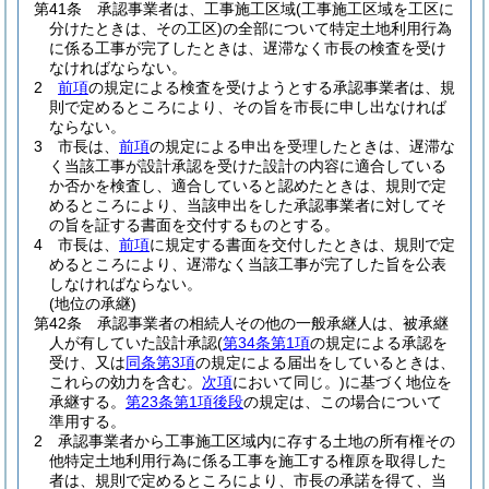
第41条
承認事業者は、工事施工区域
(工事施工区域を工区に
分けたときは、その工区)
の全部について特定土地利用行為
に係る工事が完了したときは、遅滞なく市長の検査を受け
なければならない。
2
前項
の規定による検査を受けようとする承認事業者は、規
則で定めるところにより、その旨を市長に申し出なければ
ならない。
3
市長は、
前項
の規定による申出を受理したときは、遅滞な
く当該工事が設計承認を受けた設計の内容に適合している
か否かを検査し、適合していると認めたときは、規則で定
めるところにより、当該申出をした承認事業者に対してそ
の旨を証する書面を交付するものとする。
4
市長は、
前項
に規定する書面を交付したときは、規則で定
めるところにより、遅滞なく当該工事が完了した旨を公表
しなければならない。
(地位の承継)
第42条
承認事業者の相続人その他の一般承継人は、被承継
人が有していた設計承認
(
第34条第1項
の規定による承認を
受け、又は
同条第3項
の規定による届出をしているときは、
これらの効力を含む。
次項
において同じ。)
に基づく地位を
承継する。
第23条第1項後段
の規定は、この場合について
準用する。
2
承認事業者から工事施工区域内に存する土地の所有権その
他特定土地利用行為に係る工事を施工する権原を取得した
者は、規則で定めるところにより、市長の承諾を得て、当