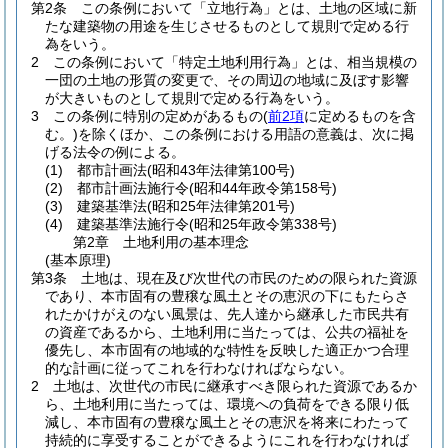
第2条
この条例において「立地行為」とは、土地の区域に新
たな建築物の用途を生じさせるものとして規則で定める行
為をいう。
2
この条例において「特定土地利用行為」とは、相当規模の
一団の土地の形質の変更で、その周辺の地域に及ぼす影響
が大きいものとして規則で定める行為をいう。
3
この条例に特別の定めがあるもの
(
前2項
に定めるものを含
む。)
を除くほか、この条例における用語の意義は、次に掲
げる法令の例による。
(1)
都市計画法
(昭和43年法律第100号)
(2)
都市計画法施行令
(昭和44年政令第158号)
(3)
建築基準法
(昭和25年法律第201号)
(4)
建築基準法施行令
(昭和25年政令第338号)
第2章
土地利用の基本理念
(基本原理)
第3条
土地は、現在及び次世代の市民のための限られた資源
であり、本市固有の豊穣な風土とその恵沢の下にもたらさ
れたかけがえのない風景は、先人達から継承した市民共有
の資産であるから、土地利用に当たっては、公共の福祉を
優先し、本市固有の地域的な特性を反映した適正かつ合理
的な計画に従ってこれを行わなければならない。
2
土地は、次世代の市民に継承すべき限られた資源であるか
ら、土地利用に当たっては、環境への負荷をできる限り低
減し、本市固有の豊穣な風土とその恵沢を将来にわたって
持続的に享受することができるようにこれを行わなければ