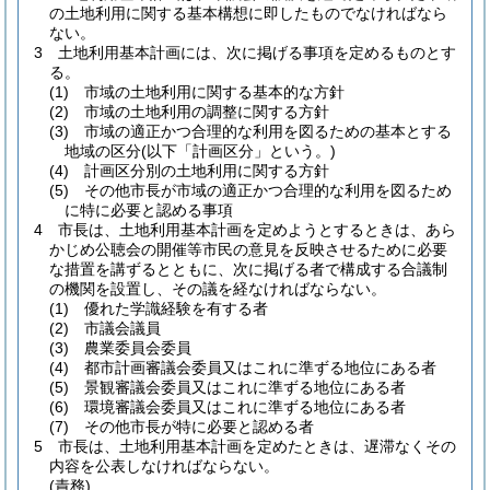
の土地利用に関する基本構想に即したものでなければなら
ない。
3
土地利用基本計画には、次に掲げる事項を定めるものとす
る。
(1)
市域の土地利用に関する基本的な方針
(2)
市域の土地利用の調整に関する方針
(3)
市域の適正かつ合理的な利用を図るための基本とする
地域の区分
(以下「計画区分」という。)
(4)
計画区分別の土地利用に関する方針
(5)
その他市長が市域の適正かつ合理的な利用を図るため
に特に必要と認める事項
4
市長は、土地利用基本計画を定めようとするときは、あら
かじめ公聴会の開催等市民の意見を反映させるために必要
な措置を講ずるとともに、次に掲げる者で構成する合議制
の機関を設置し、その議を経なければならない。
(1)
優れた学識経験を有する者
(2)
市議会議員
(3)
農業委員会委員
(4)
都市計画審議会委員又はこれに準ずる地位にある者
(5)
景観審議会委員又はこれに準ずる地位にある者
(6)
環境審議会委員又はこれに準ずる地位にある者
(7)
その他市長が特に必要と認める者
5
市長は、土地利用基本計画を定めたときは、遅滞なくその
内容を公表しなければならない。
(責務)