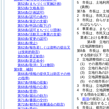
5
市長は、土地利
第52条
(まちづくり実施計画)
(責務)
第53条
(欠格条項)
第7条
市長は、土
第54条
(計画認可)
2
市長は、市民又
第55条
(認可の条件)
3
市民は、自らが
第56条
(策定の支援)
ればならない。
第57条
(申請の取下げ)
4
事業者は、まち
第58条
(認可まちづくり団体)
5
市長は、市民又
第59条
(活動又は事業の支援)
業者における事業
第60条
(変更の認可)
第4章
立地
第61条
(廃止)
(立地調整指針)
第62条
(報告若しくは資料の提出又
第8条
市長は、都
は技術的助言)
する指針
(以下「
第63条
(是正勧告)
2
立地調整指針に
第64条
(是正命令)
(1)
その適用の範
第65条
(取消し又は撤回)
(2)
立地行為の計
第9章
補則
(3)
立地行為の計
第66条
(情報の提供又は助言その他
(4)
立地調整協議
の指導)
(5)
その他市長が
第67条
(情報の収集)
3
市長は、立地調
第68条
(情報の公表)
4
市長は、立地調
第69条
(受理)
する理由を記載し
第70条
(届出の効力)
5
前項
の規定によ
第71条
(書面の交付)
市長に提出するこ
第72条
(都市計画審議会の助言)
6
市長は、都市計
第73条
(委任)