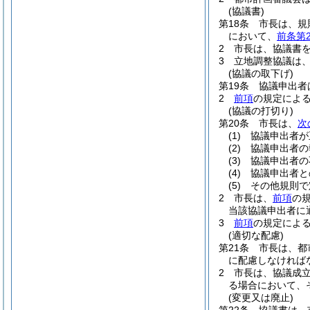
(協議書)
第18条
市長は、規
において、
前条第
2
市長は、協議書
3
立地調整協議は
(協議の取下げ)
第19条
協議申出者
2
前項
の規定によ
(協議の打切り)
第20条
市長は、
次
(1)
協議申出者が
(2)
協議申出者の
(3)
協議申出者の
(4)
協議申出者と
(5)
その他規則で
2
市長は、
前項
の
当該協議申出者に
3
前項
の規定によ
(適切な配慮)
第21条
市長は、都
に配慮しなければ
2
市長は、協議成
る場合において、
(変更又は廃止)