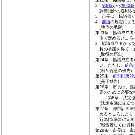
第22条
協議書は、
2
第9条
から
第20条
調整指針の適用を
3
市長は、協議書
4
前項
の規定によ
(地位の承継)
第23条
協議成立者
則で定めるところ
2
協議成立者から
長の承諾を得て、
(取得の届出)
第24条
協議成立者
い。
ただし、
前条
(相互合意の優先)
第25条
前3条
(
第2
(是正勧告)
第26条
市長は、協
正のために必要な
第5章
法定
(法定協議に先立つ
第27条
都市計画法
めるところにより
行為
(協議書に定
(報告若しくは資料
第28条
市長は、市