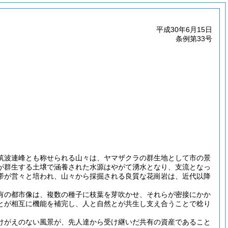
平成30年6月15日
条例第33号
筑波連峰とも称せられる山々は、ヤマザクラの群生地として市の景
が群生する土壌で涵養された水源はやがて湧水となり、支流となっ
帯が営々と培われ、山々から採掘される良質な花崗岩は、近代以降
有の都市像は、複数の種子に枝葉を芽吹かせ、それらが密接にかか
とが相互に機能を補完し、人と自然とが共生し支え合うことで稔り
けがえのない風景が、先人達から受け継いだ共有の資産であること