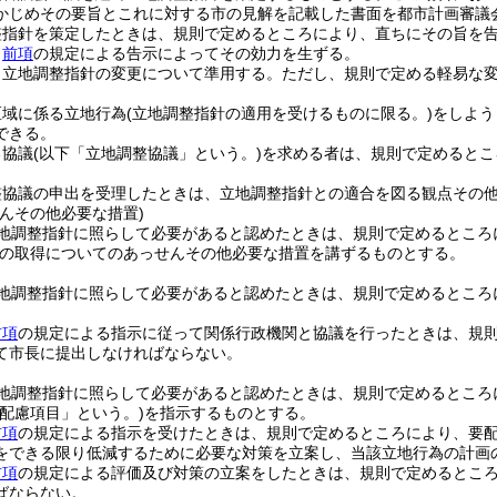
かじめその要旨とこれに対する市の見解を記載した書面を都市計画審議
整指針を策定したときは、規則で定めるところにより、直ちにその旨を
、
前項
の規定による告示によってその効力を生ずる。
、立地調整指針の変更について準用する。
ただし、規則で定める軽易な
区域に係る立地行為
(立地調整指針の適用を受けるものに限る。)
をしよう
できる。
る協議
(以下「立地調整協議」という。)
を求める者は、規則で定めるとこ
。
整協議の申出を受理したときは、立地調整指針との適合を図る観点その
んその他必要な措置)
地調整指針に照らして必要があると認めたときは、規則で定めるところ
の取得についてのあっせんその他必要な措置を講ずるものとする。
地調整指針に照らして必要があると認めたときは、規則で定めるところ
前項
の規定による指示に従って関係行政機関と協議を行ったときは、規
て市長に提出しなければならない。
地調整指針に照らして必要があると認めたときは、規則で定めるところ
要配慮項目」という。)
を指示するものとする。
前項
の規定による指示を受けたときは、規則で定めるところにより、要
をできる限り低減するために必要な対策を立案し、当該立地行為の計画
前項
の規定による評価及び対策の立案をしたときは、規則で定めるとこ
ばならない。