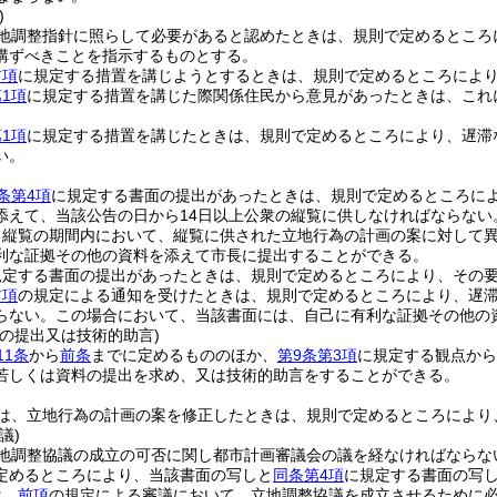
)
地調整指針に照らして必要があると認めたときは、規則で定めるところ
講ずべきことを指示するものとする。
前項
に規定する措置を講じようとするときは、規則で定めるところによ
1項
に規定する措置を講じた際関係住民から意見があったときは、これ
1項
に規定する措置を講じたときは、規則で定めるところにより、遅滞
い。
条第4項
に規定する書面の提出があったときは、規則で定めるところに
添えて、当該公告の日から14日以上公衆の縦覧に供しなければならない
る縦覧の期間内において、縦覧に供された立地行為の計画の案に対して
利な証拠その他の資料を添えて市長に提出することができる。
規定する書面の提出があったときは、規則で定めるところにより、その
前項
の規定による通知を受けたときは、規則で定めるところにより、遅
らない。
この場合において、当該書面には、自己に有利な証拠その他の
の提出又は技術的助言)
11条
から
前条
までに定めるもののほか、
第9条第3項
に規定する観点から
若しくは資料の提出を求め、又は技術的助言をすることができる。
は、立地行為の計画の案を修正したときは、規則で定めるところにより
議)
地調整協議の成立の可否に関し都市計画審議会の議を経なければならな
定めるところにより、当該書面の写しと
同条第4項
に規定する書面の写
は、
前項
の規定による審議において、立地調整協議を成立させるために