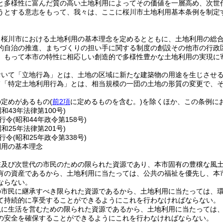
と多様性に富んだ質の高い土地利用によってその価値を一層高め、次世
うとする意志をもって、我々は、ここに桜川市土地利用基本条例を制定
、桜川市における土地利用の基本理念を定めるとともに、土地利用の総
的自治の推進、まちづくりの担い手に関する制度の創設その他市の行政
、もって本市の特性に相応しい創造的で多様性豊かな土地利用の実現に
おいて「立地行為」とは、土地の区域に新たな建築物の用途を生じさせ
て「特定土地利用行為」とは、相当規模の一団の土地の形質の変更で、
の定めがあるもの
(
前2項
に定めるものを含む。)
を除くほか、この条例に
昭和43年法律第100号)
行令
(昭和44年政令第158号)
昭和25年法律第201号)
行令
(昭和25年政令第338号)
利用の基本理念
在及び次世代の市民のための限られた資源であり、本市固有の豊穣な風
有の資産であるから、土地利用に当たっては、公共の福祉を優先し、本
ならない。
の市民に継承すべき限られた資源であるから、土地利用に当たっては、
て持続的に享受することができるようにこれを行わなければならない。
現に生活を営むための限られた資源であるから、土地利用に当たっては
の安全を確保することができるようにこれを行わなければならない。