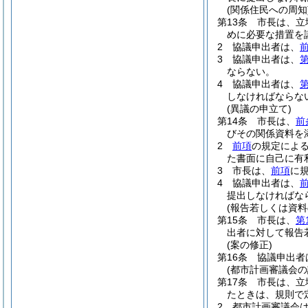
(関係住民への周知
第13条
市長は、立
めに必要な措置を
2
協議申出者は、
3
協議申出者は、
第
ならない。
4
協議申出者は、
第
しなければならな
(異議の申立て)
第14条
市長は、
前
びその関係資料を
2
前項
の規定によ
た書面に自己に有
3
市長は、
前項
に
4
協議申出者は、
提出しなければな
(報告若しくは資料
第15条
市長は、
第
出者に対して報告
(案の修正)
第16条
協議申出者
(都市計画審議会の
第17条
市長は、立
たときは、規則で
2
都市計画審議会