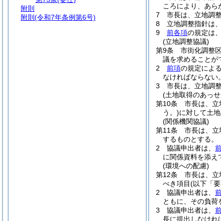
ころにより、あら
附則
7
市長は、立地調
附則
(令和7年条例第6号)
8
立地調整指針は
9
前各項
の規定は
(立地調整協議)
第9条
市街化調整
議を求めることが
2
前項
の規定によ
なければならない
3
市長は、立地調
(土地取得のあっせ
第10条
市長は、立
う。)
に対して土地
(関係機関協議)
第11条
市長は、立
するものとする。
2
協議申出者は、
に関係資料を添え
(環境への配慮)
第12条
市長は、立
べき項目
(以下「
2
協議申出者は、
ともに、その負荷
3
協議申出者は、
長に提出しなけれ