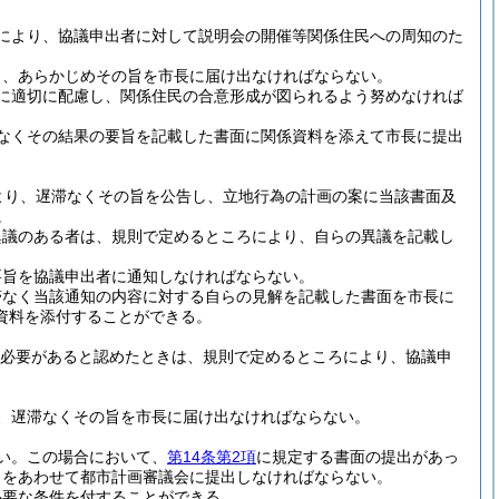
により、協議申出者に対して説明会の開催等関係住民への周知のた
り、あらかじめその旨を市長に届け出なければならない。
に適切に配慮し、関係住民の合意形成が図られるよう努めなければ
なくその結果の要旨を記載した書面に関係資料を添えて市長に提出
より、遅滞なくその旨を公告し、立地行為の計画の案に当該書面及
。
異議のある者は、規則で定めるところにより、自らの異議を記載し
要旨を協議申出者に通知しなければならない。
滞なく当該通知の内容に対する自らの見解を記載した書面を市長に
資料を添付することができる。
必要があると認めたときは、規則で定めるところにより、協議申
、遅滞なくその旨を市長に届け出なければならない。
い。
この場合において、
第14条第2項
に規定する書面の提出があっ
しをあわせて都市計画審議会に提出しなければならない。
必要な条件を付することができる。