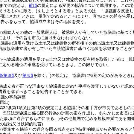
市長と協議成立者とが再度協議し、相互の合意に至らない限り、これを
までの規定は、
前項
の規定による変更の協議について準用する。
この場
受けるものに限る。)
をしようとする者」とあるのは、「協議書を変更し
が廃止されたときは、規則で定めるところにより、直ちにその旨を告示
る告示をもって、協議成立者はその地位を失う。
の相続人その他の一般承継人は、被承継人が有していた協議書に基づく
により、その旨を市長に届け出なければならない。
協議書の適用を受ける土地又は建築物の所有権その他当該土地又は建築
当該協議成立者が有していた当該協議書に基づく地位を承継することが
から協議書の適用を受ける土地又は建築物の所有権を取得した者は、規
に定める地位の承継を受けているときは、この限りでない。
2条第3項
及び
第4項
を除く。)
の規定は、協議書に特別の定めがあるとき
議成立者が正当な理由なく協議書に定めた事項を遵守していないと認め
措置を講ずべきことを勧告することができる。
協議の事前調整
届出)
第32条第1項又は第2項の規定による協議
(その相手方が市長であるもの
、当該法定協議に係る開発行為の計画の案を作成し、あらかじめ市長に
めた事項に適合するものに限る。)
その他規則で定める規模未満である開
の提出又は技術的助言)
の実施する施策との適合を図る観点その他技術的観点から必要があると