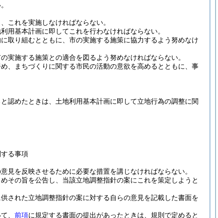
い。
し、これを実施しなければならない。
地利用基本計画に即してこれを行わなければならない。
的に取り組むとともに、市の実施する施策に協力するよう努めなけ
市の実施する施策との適合を図るよう努めなければならない。
努め、まちづくりに関する市民の活動の意欲を高めるとともに、事
ると認めたときは、土地利用基本計画に即して立地行為の調整に関
関する事項
の意見を反映させるために必要な措置を講じなければならない。
じめその旨を公告し、当該立地調整指針の案にこれを策定しようと
に供された立地調整指針の案に対する自らの意見を記載した書面を
いて、
前項
に規定する書面の提出があったときは、規則で定めると