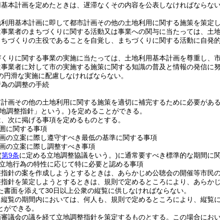
用基本計画を定めたときは、遅滞なくその内容を公表しなければならな
地利用基本計画に即して都市計画その他の土地利用に関する施策を策定
は事業者のまちづくりに関する活動又は事業への関与に当たっては、土
まちづくりの主役であることを自覚し、まちづくりに関する活動に自発
づくりに関する事業の実施に当たっては、土地利用基本計画を尊重し、
は事業者に対して市の実施する施策に関する知識の普及と情報の発信に
の円滑な実施に配慮しなければならない。
行為の調整の手続
市計画その他の土地利用に関する施策を適切に補完するために必要があ
立地調整指針」という。)
を定めることができる。
は、次に掲げる事項を定めるものとする。
囲に関する事項
画の立案に際し遵守すべき最低の基準に関する事項
画の立案に際し調整すべき事項
(
第9条
に定める立地調整協議をいう。)
に通常要すべき標準的な期間に
立地行為の特性に応じて特に必要と認める事項
整指針の案を作成しようとするときは、あらかじめ公聴会の開催等市民
整指針を策定しようとするときは、規則で定めるところにより、あらか
た書面を添えて30日以上公衆の縦覧に供しなければならない。
る縦覧の期間内においては、何人も、規則で定めるところにより、縦覧
とができる。
画審議会の議を経て立地調整指針を策定するものとする。
この場合にお