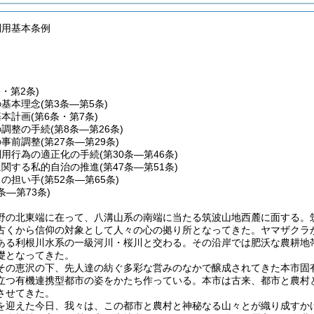
利用基本条例
条・第2条)
の基本理念
(第3条―第5条)
基本計画
(第6条・第7条)
の調整の手続
(第8条―第26条)
の事前調整
(第27条―第29条)
利用行為の適正化の手続
(第30条―第46条)
に関する私的自治の推進
(第47条―第51条)
りの担い手
(第52条―第65条)
6条―第73条)
野の北東端に在って、八溝山系の南端に当たる筑波山地西麓に面する。
古くから信仰の対象として人々の心の拠り所となってきた。ヤマザクラ
ある利根川水系の一級河川・桜川と交わる。その沿岸では肥沃な農耕地
礎となってきた。
その恵沢の下、先人達の紡ぐ多彩な営みのなかで醸成されてきた本市固
立つ有機連携型都市の姿をかたち作っている。本市は古来、都市と農村
させてきた。
を迎えた今日、我々は、この都市と農村と神秘なる山々とが織り成すか