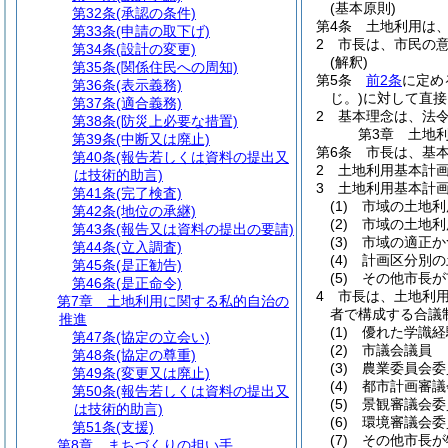
(基本原則)
第32条
(承認の条件)
第4条
土地利用は
第33条
(申請の取下げ)
2
市長は、市民の
第34条
(設計の変更)
(解釈)
第35条
(関係住民への周知)
第5条
前2条
に定め
第36条
(表示義務)
じ。)
に対して直接
第37条
(適合義務)
2
基本理念は、法
第38条
(防災上必要な措置)
第3章
土地
第39条
(中断又は廃止)
第6条
市長は、基
第40条
(報告若しくは資料の提出又
2
土地利用基本計
は技術的助言)
3
土地利用基本計
第41条
(完了検査)
(1)
市域の土地利
第42条
(地位の承継)
(2)
市域の土地利
第43条
(報告又は資料の提出の要請)
(3)
市域の適正か
第44条
(立入調査)
(4)
計画区分別の
第45条
(是正勧告)
(5)
その他市長が
第46条
(是正命令)
4
市長は、土地利
第7章
土地利用に関する私的自治の
者で構成する合議
推進
(1)
優れた学識経
第47条
(協定の立会い)
(2)
市議会議員
第48条
(協定の尊重)
(3)
農業委員会委
第49条
(変更又は廃止)
(4)
都市計画審議
第50条
(報告若しくは資料の提出又
(5)
景観審議会委
は技術的助言)
(6)
環境審議会委
第51条
(支援)
(7)
その他市長が
第8章
まちづくりの担い手