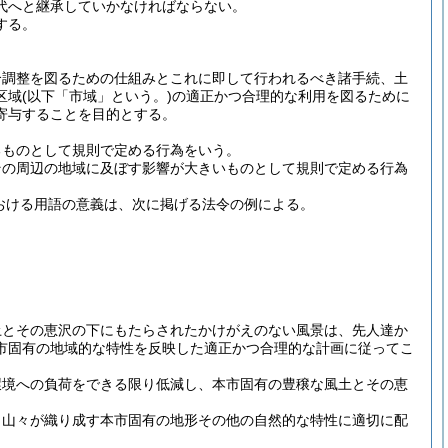
代へと継承していかなければならない。
する。
合調整を図るための仕組みとこれに即して行われるべき諸手続、土
区域
(以下「市域」という。)
の適正かつ合理的な利用を図るために
寄与することを目的とする。
るものとして規則で定める行為をいう。
その周辺の地域に及ぼす影響が大きいものとして規則で定める行為
おける用語の意義は、次に掲げる法令の例による。
土とその恵沢の下にもたらされたかけがえのない風景は、先人達か
市固有の地域的な特性を反映した適正かつ合理的な計画に従ってこ
環境への負荷をできる限り低減し、本市固有の豊穣な風土とその恵
、山々が織り成す本市固有の地形その他の自然的な特性に適切に配