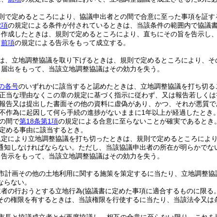
則で定めるところにより、協議申出者との間で合意に至った事項を証す
2項
の規定による条件が付されているときは、当該条件の範囲内で協議
を作成したときは、規則で定めるところにより、直ちにその旨を告示し
、
前項
の規定による告示をもって成立する。
は、立地調整協議を取り下げるときは、規則で定めるところにより、そ
る届出をもって、当該立地調整協議はその効力を失う。
の各号
のいずれかに該当すると認めたときは、立地調整協議を打ち切る
正当な理由なくこの章の規定に基づく指示に従わず、又は報告若しくは
報告又は提出した書面その他の資料に虚偽があり、かつ、それが悪質で
不作為に起因して何ら手続の進捗がないままに1年以上が経過したとき
の間で
第18条第1項
の規定による合意に至らないことが確実であるとき
定める事由に該当するとき。
規定により立地調整協議を打ち切ったときは、規則で定めるところによ
通知しなければならない。
ただし、当該協議申出者の所在が明らかでな
る告示をもって、当該立地調整協議はその効力を失う。
市計画その他の土地利用に関する施策を策定するに当たり、立地調整協
ならない。
立者の行おうとする立地行為
(協議書に定めた事項に適合するものに限る。
その権限を有するときは、当該権限を行使するに当たり、当該法令又は