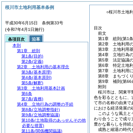
桜川市土地利用基本条例
○桜川市土地
平成30年6月15日 条例第33号
目次
(令和7年4月1日施行)
前文
第1章
総則
(第1
条項目次
沿革
第2章
土地利用
本則
第3章
土地利用
第1章
総則
第4章
立地行為
第1条
(目的)
第5章
法定協議
第2条
(定義)
第6章
特定土地
第2章
土地利用の基本理念
第7章
土地利用
第3条
(基本原理)
第8章
まちづく
第4条
(基本原則)
第9章
補則
(第6
第5条
(解釈)
附則
第3章
土地利用基本計画
桜川市は、関東平
第6条
色を彩るとともに、
第7条
(責務)
て市の名称の由来で
第4章
立地行為の調整の手続
における経済発展の
第8条
(立地調整指針)
このような風土と
第9条
(立地調整協議)
わり合うことで成り
第10条
(土地取得のあっせんその他
豊かな暮らしを持続
必要な措置)
成熟と縮退の時代
第11条
(関係機関協議)