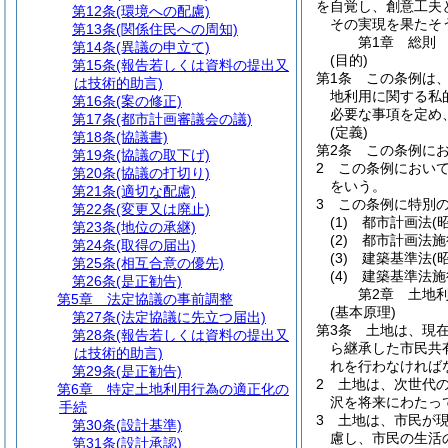
を自覚し、創意工夫
第12条
(環境への配慮)
その実現を果たそ
第13条
(関係住民への周知)
第1章
総則
第14条
(異議の申立て)
(目的)
第15条
(報告若しくは資料の提出又
第1条
この条例は
は技術的助言)
地利用に関する私
第16条
(案の修正)
必要な事項を定め
第17条
(都市計画審議会の議)
(定義)
第18条
(協議書)
第2条
この条例に
第19条
(協議の取下げ)
2
この条例におい
第20条
(協議の打切り)
をいう。
第21条
(適切な配慮)
3
この条例に特別
第22条
(変更又は廃止)
(1)
都市計画法
(
第23条
(地位の承継)
(2)
都市計画法施
第24条
(取得の届出)
(3)
建築基準法
(
第25条
(相互合意の優先)
(4)
建築基準法施
第26条
(是正勧告)
第2章
土地
第5章
法定協議の事前調整
(基本原理)
第27条
(法定協議に先立つ届出)
第3条
土地は、現
第28条
(報告若しくは資料の提出又
ら継承した市民共
は技術的助言)
れを行わなければ
第29条
(是正勧告)
2
土地は、次世代
第6章
特定土地利用行為の適正化の
沢を将来にわたっ
手続
3
土地は、市民が
第30条
(設計基準)
慮し、市民の生活
第31条
(設計承認)