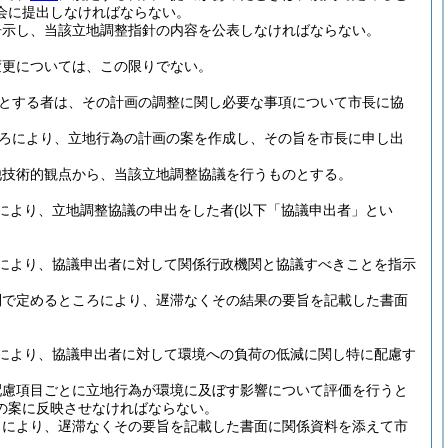
会に提出しなければならない。
告示し、当該立地調整指針の内容を公表しなければならない。
変更については、この限りでない。
とする者は、その計画の調整に関し必要な事項について市長に協
ろにより、立地行為の計画の案を作成し、その旨を市長に申し出
他技術的観点から、当該立地調整協議を行うものとする。
により、立地調整協議の申出をした者
(以下「協議申出者」とい
により、協議申出者に対して関係行政機関と協議すべきことを指示
則で定めるところにより、遅滞なくその結果の要旨を記載した書面
により、協議申出者に対して環境への負荷の低減に関し特に配慮す
配慮項目ごとに立地行為が環境に及ぼす影響について評価を行うと
の案に反映させなければならない。
ろにより、遅滞なくその要旨を記載した書面に関係資料を添えて市