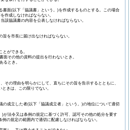
る書面
(以下「協議書」という。)
を作成するものとする。
この場合
書を作成しなければならない。
、当該協議書の内容を公表しなければならない。
の旨を市長に届け出なければならない。
ことができる。
書面その他の資料の提出を行わないとき。
あるとき。
。
。
り、その理由を明らかにして、直ちにその旨を告示するとともに、
いときは、この限りでない。
議の成立した者
(以下「協議成立者」という。)
の地位について適切
)
が法令又は条例の規定に基づく許可、認可その他の処分を要す
条例の規定の範囲内で適切に配慮しなければならない。