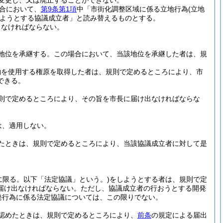
変更し、又は廃止することができない。
合において、
第9条第1項
中「市街化調整区域に係る立地行為
(立地
ようとする協議成立者」と読み替えるものとする。
しなければならない。
地位を承継する。
この場合において、当該地位を承継した者は、規
物を使用する権原を取得した者は、規則で定めるところにより、市
できる。
則で定めるところにより、その旨を市長に届け出なければならな
は、適用しない。
たときは、規則で定めるところにより、当該協議成立者に対して是
に限る。以下「法定協議」という。)
をしようとする者は、規則で定
届け出なければならない。
ただし、協議成立者の行おうとする開発
発行為に係る法定協議については、この限りでない。
認めたときは、規則で定めるところにより、
前条
の規定による届出