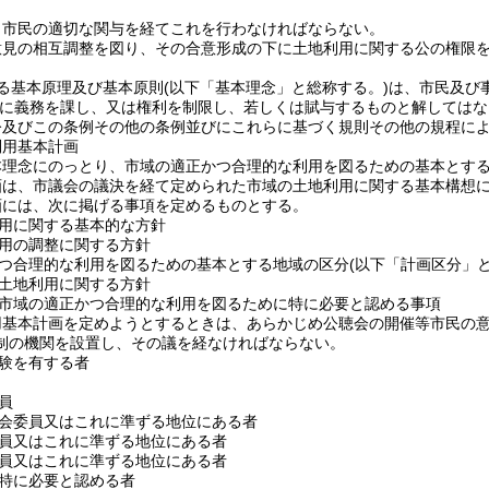
、市民の適切な関与を経てこれを行わなければならない。
意見の相互調整を図り、その合意形成の下に土地利用に関する公の権限
る基本原理及び基本原則
(以下「基本理念」と総称する。)
は、市民及び
に義務を課し、又は権利を制限し、若しくは賦与するものと解してはな
令及びこの条例その他の条例並びにこれらに基づく規則その他の規程に
利用基本計画
本理念にのっとり、市域の適正かつ合理的な利用を図るための基本とす
画は、市議会の議決を経て定められた市域の土地利用に関する基本構想
画には、次に掲げる事項を定めるものとする。
用に関する基本的な方針
用の調整に関する方針
つ合理的な利用を図るための基本とする地域の区分
(以下「計画区分」と
土地利用に関する方針
市域の適正かつ合理的な利用を図るために特に必要と認める事項
用基本計画を定めようとするときは、あらかじめ公聴会の開催等市民の
制の機関を設置し、その議を経なければならない。
験を有する者
員
会委員又はこれに準ずる地位にある者
員又はこれに準ずる地位にある者
員又はこれに準ずる地位にある者
特に必要と認める者